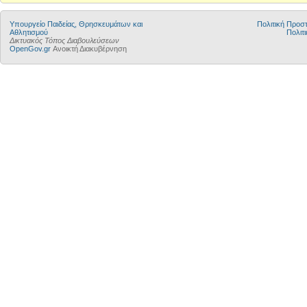
Υπουργείο Παιδείας, Θρησκευμάτων και
Πολιτική Προ
Αθλητισμού
Πολιτι
Δικτυακός Τόπος Διαβουλεύσεων
OpenGov.gr
Ανοικτή Διακυβέρνηση