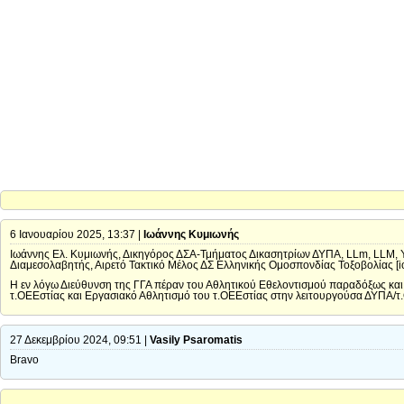
6 Ιανουαρίου 2025, 13:37 |
Ιωάννης Κυμιωνής
Ιωάννης Ελ. Κυμιωνής, Δικηγόρος ΔΣΑ-Τμήματος Δικασητρίων ΔΥΠΑ, LLm, LLM, Υ
Διαμεσολαβητής, Αιρετό Τακτικό Μέλος ΔΣ Ελληνικής Ομοσπονδίας Τοξοβολίας [
Η εν λόγω Διεύθυνση της ΓΓΑ πέραν του Αθλητικού Εθελοντισμού παραδόξως και α
τ.ΟΕΕστίας και Εργασιακό Αθλητισμό του τ.ΟΕΕστίας στην λειτουργούσα ΔΥΠΑ/τ
27 Δεκεμβρίου 2024, 09:51 |
Vasily Psaromatis
Bravo