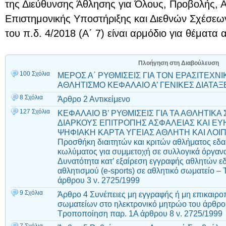
της Διεύθυνσης Άθλησης για Όλους, Προβολής, 
Επιστημονικής Υποστήριξης και Διεθνών Σχέσεων
του π.δ. 4/2018 (Α΄ 7) είναι αρμόδιο για θέματα 
Πλοήγηση στη Διαβούλευση
100 Σχόλια
ΜΕΡΟΣ Α΄ ΡΥΘΜΙΣΕΙΣ ΓΙΑ ΤΟΝ ΕΡΑΣΙΤΕΧΝ
ΑΘΛΗΤΙΣΜΟ ΚΕΦΑΛΑΙΟ Α’ ΓΕΝΙΚΕΣ ΔΙΑΤΑΞΕ
8 Σχόλια
Άρθρο 2 Αντικείμενο
127 Σχόλια
ΚΕΦΑΛΑΙΟ Β’ ΡΥΘΜΙΣΕΙΣ ΓΙΑ ΤΑ ΑΘΛΗΤΙΚΑ
ΔΙΑΡΚΟΥΣ ΕΠΙΤΡΟΠΗΣ ΑΣΦΑΛΕΙΑΣ ΚΑΙ ΕΥ
ΨΗΦΙΑΚΗ ΚΑΡΤΑ ΥΓΕΙΑΣ ΑΘΛΗΤΗ ΚΑΙ ΛΟΙΠ
Προσθήκη διαιτητών και κριτών αθλήματος εδα
κωλύματος για συμμετοχή σε συλλογικά όργαν
Δυνατότητα κατ’ εξαίρεση εγγραφής αθλητών ε
αθλητισμού (e-sports) σε αθλητικό σωματείο –
άρθρου 3 ν. 2725/1999
9 Σχόλια
Άρθρο 4 Συνέπειες μη εγγραφής ή μη επικαιρ
σωματείων στο ηλεκτρονικό μητρώο του άρθρου
Τροποποίηση παρ. 1Α άρθρου 8 ν. 2725/1999
7 Σχόλια