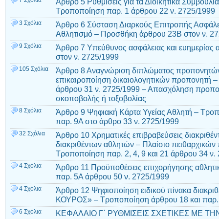
Άρθρο 5 Ρυθμίσεις για τα Διοικητικά Συμβούλ
Τροποποίηση παρ. 1 άρθρου 22 ν. 2725/1999
3 Σχόλια
Άρθρο 6 Σύσταση Διαρκούς Επιτροπής Ασφάλει
Αθλητισμό – Προσθήκη άρθρου 23Β στον ν. 2
9 Σχόλια
Άρθρο 7 Υπεύθυνος ασφάλειας και ευημερίας
στον ν. 2725/1999
105 Σχόλια
Άρθρο 8 Αναγνώριση διπλώματος προπονητών
επικαιροποίηση δικαιολογητικών προπονητή – 
άρθρου 31 ν. 2725/1999 – Απασχόληση προπο
σκοποβολής ή τοξοβολίας
8 Σχόλια
Άρθρο 9 Ψηφιακή Κάρτα Υγείας Αθλητή – Τρο
παρ. 9Α στο άρθρο 33 ν. 2725/1999
32 Σχόλια
Άρθρο 10 Χρηματικές επιβραβεύσεις διακριθέν
διακριθέντων αθλητών – Πλαίσιο πειθαρχικών 
Τροποποίηση παρ. 2, 4, 9 και 21 άρθρου 34 ν.
4 Σχόλια
Άρθρο 11 Προϋποθέσεις επιχορήγησης αθλητι
παρ. 5Α άρθρου 50 ν. 2725/1999
4 Σχόλια
Άρθρο 12 Ψηφιοποίηση ειδικού πίνακα διακρι
ΚΟΥΡΟΣ» – Τροποποίηση άρθρου 18 και παρ. 
6 Σχόλια
ΚΕΦΑΛΑΙΟ Γ΄ ΡΥΘΜΙΣΕΙΣ ΣΧΕΤΙΚΕΣ ΜΕ ΤΗ