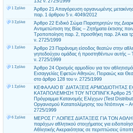
132 ν. 2725/1999
1 Σχόλιο
Άρθρο 21 Απαγόρευση οργανωμένης μετακίν
παρ. 1 άρθρου 5 ν. 4049/2012
3 Σχόλια
Άρθρο 22 Ειδικό Σώμα Παρατηρητών της Διαρκ
Αντιμετώπιση της Βίας – Ζητήματα έκτισης πο
Τροποποίηση παρ. 2, προσθήκη παρ. 2Α και 
ν. 2725/1999
1 Σχόλιο
Άρθρο 23 Παράνομη είσοδος θεατών στην αθλη
γηπεδούχου ομάδας ή προστηθέντων αυτής – 
ν. 2725/1999
1 Σχόλιο
Άρθρο 24 Ορισμός αρμοδίου για τον αθλητισμό
Εισαγγελίες Εφετών Αθηνών, Πειραιώς και Θε
στο άρθρο 128 του ν. 2725/1999
1 Σχόλιο
ΚΕΦΑΛΑΙΟ Β΄ ΔΙΑΤΑΞΕΙΣ ΑΡΜΟΔΙΟΤΗΤΑΣ Ε
ΚΑΤΑΠΟΛΕΜΗΣΗ ΤΟΥ ΝΤΟΠΙΝΓΚ Άρθρο 25 Έλ
Πρόγραμμα Κατανομής Ελέγχων (Test Distribut
Οργανισμού Καταπολέμησης του Ντόπινγκ – Α
2725/1999
6 Σχόλια
ΜΕΡΟΣ Γ’ ΛΟΙΠΕΣ ΔΙΑΤΑΞΕΙΣ ΓΙΑ ΤΟΝ ΑΘΛ
παρόχων αθλητικού στοιχήματος για ειδοποίη
Αθλητικής Ακεραιότητας σε περιπτώσεις ύπο