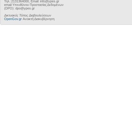
Τηλ.:2131364000, Email: info@ypes.gr
email Υπευθύνου Προστασίας Δεδομένων
(DPO): dpo@ypes.gr
Δικτυακός Τόπος Διαβουλεύσεων
OpenGov.gr
Ανοικτή Διακυβέρνηση