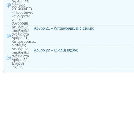
(Άρθρο 26
Οδηγίας
2013/33/ΕΕ)
– Προσφυγές
και δωρεάν
νομική
συνδρομή
Δεν έχουν
Άρθρο 21 – Καταργούμενες διατάξεις
υποβληθεί
σχόλια
στο
Άρθρο 21 –
Καταργούμενες
διατάξεις
Δεν έχουν
Άρθρο 22 – Έναρξη ισχύος
υποβληθεί
σχόλια
στο
Άρθρο 22 –
Έναρξη
ισχύος