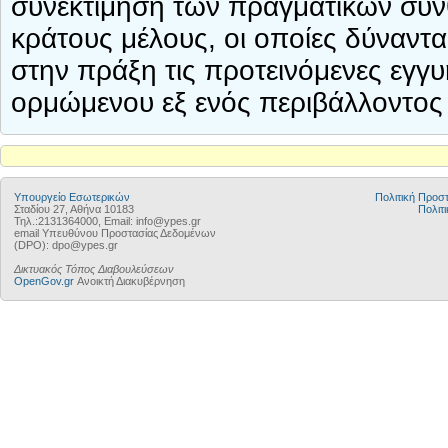
συνεκτίμηση των πραγματικών συν
κράτους μέλους, οι οποίες δύναντ
στην πράξη τις προτεινόμενες εγγυ
ορμώμενου εξ ενός περιβάλλοντος 
Υπουργείο Εσωτερικών
Πολιτική Προ
Σταδίου 27, Αθήνα 10183
Πολιτι
Τηλ.:2131364000, Email: info@ypes.gr
email Υπευθύνου Προστασίας Δεδομένων
(DPO): dpo@ypes.gr
Δικτυακός Τόπος Διαβουλεύσεων
OpenGov.gr
Ανοικτή Διακυβέρνηση