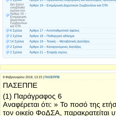
1 Σχόλιο
Άρθρο 15 – Οργανωτική διάρθρωση και κανονισμός προσωπ
Δεν έχουν
Άρθρο 16 – Ενημέρωση Δημοτικών Συμβουλίων και ΟΤΑ
υποβληθεί
σχόλια
στο
Άρθρο 16 –
Ενημέρωση
Δημοτικών
Συμβουλίων
και ΟΤΑ
6 Σχόλια
Άρθρο 17 – Αντισταθμιστικό όφελος
2 Σχόλια
Άρθρο 18 – Πειθαρχικό αδίκημα
14 Σχόλια
Άρθρο 19 – Τελικές – Μεταβατικές Διατάξεις
2 Σχόλια
Άρθρο 20 – Καταργούμενες διατάξεις
2 Σχόλια
Άρθρο 21 – Έναρξη ισχύος
8 Φεβρουαρίου 2018, 13:15 |
ΠΑΣΕΠΠΕ
ΠΑΣΕΠΠΕ
(1) Παράγραφος 6
Αναφέρεται ότι: » Το ποσό της ετή
τον οικείο ΦοΔΣΑ, παρακρατείται 