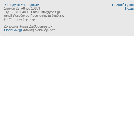
Υπουργείο Εσωτερικών
Πολιτική Προ
Σταδίου 27, Αθήνα 10183
Πολιτι
Τηλ.:2131364000, Email: info@ypes.gr
email Υπευθύνου Προστασίας Δεδομένων
(DPO): dpo@ypes.gr
Δικτυακός Τόπος Διαβουλεύσεων
OpenGov.gr
Ανοικτή Διακυβέρνηση