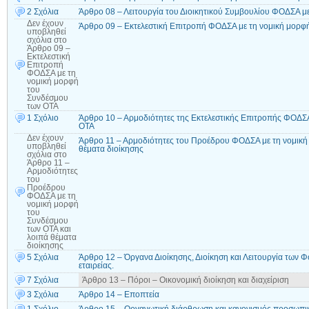
2 Σχόλια
Άρθρο 08 – Λειτουργία του Διοικητικού Συμβουλίου ΦΟΔΣΑ μ
Δεν έχουν
Άρθρο 09 – Εκτελεστική Επιτροπή ΦΟΔΣΑ με τη νομική μορφ
υποβληθεί
σχόλια
στο
Άρθρο 09 –
Εκτελεστική
Επιτροπή
ΦΟΔΣΑ με τη
νομική μορφή
του
Συνδέσμου
των ΟΤΑ
1 Σχόλιο
Άρθρο 10 – Αρμοδιότητες της Εκτελεστικής Επιτροπής ΦΟΔΣΑ
ΟΤΑ
Δεν έχουν
Άρθρο 11 – Αρμοδιότητες του Προέδρου ΦΟΔΣΑ με τη νομική
υποβληθεί
θέματα διοίκησης
σχόλια
στο
Άρθρο 11 –
Αρμοδιότητες
του
Προέδρου
ΦΟΔΣΑ με τη
νομική μορφή
του
Συνδέσμου
των ΟΤΑ και
λοιπά θέματα
διοίκησης
5 Σχόλια
Άρθρο 12 – Όργανα Διοίκησης, Διοίκηση και Λειτουργία των 
εταιρείας.
7 Σχόλια
Άρθρο 13 – Πόροι – Οικονομική διοίκηση και διαχείριση
3 Σχόλια
Άρθρο 14 – Εποπτεία