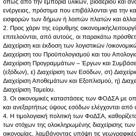
όπως από την εμπορία υλικών, βιοαερίου και 
ενέργειας, πρόστιμα που επιβάλλονται για την 
εισφορών των δήμων ή λοιπών πλατών και άλλα
2. Προς χάριν της εύρυθμης οικονομικήςλειτουρ
επιτελούνται, από αυτούς, οι παρακάτω πρόσθετες
Διαχείριση και έκδοση των λογιστικών /οικονομι
Διαχείριση του Προϋπολογισμού και του Απολογι
Διαχείριση Προγραμμάτων – Έργων και Συμβάσε
(εξόδων), ε) Διαχείριση των Εσόδων, στ) Διαχείρι
Διαχείριση Αποθεμάτων και Εξοπλισμού, η) Διαχε
Διαχείριση Ταμείου.
3. Οι οικονομικές καταστάσεις των ΦΟΔΣΑ με ο
και ανεξαρτήτως ύψους εσόδων ελέγχονται από ο
4. Η τιμολογιακή πολιτική των ΦοΔΣΑ, καθορίζετ
των στόχων της ολοκληρωμένης διαχείρισης των 
οικονομίας, λαμβάνοντας υπόψη τις γεωγραφικές