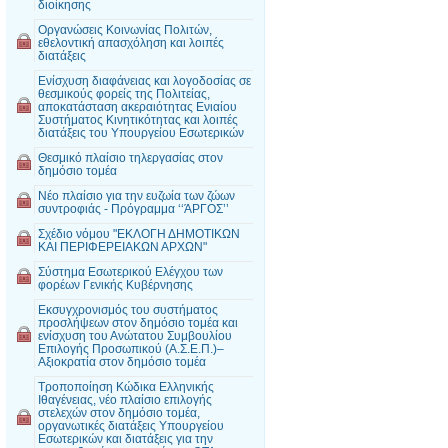
διοίκησης
Οργανώσεις Κοινωνίας Πολιτών,
εθελοντική απασχόληση και λοιπές
διατάξεις
Ενίσχυση διαφάνειας και λογοδοσίας σε
θεσμικούς φορείς της Πολιτείας,
αποκατάσταση ακεραιότητας Ενιαίου
Συστήματος Κινητικότητας και λοιπές
διατάξεις του Υπουργείου Εσωτερικών
Θεσμικό πλαίσιο τηλεργασίας στον
δημόσιο τομέα
Νέο πλαίσιο για την ευζωία των ζώων
συντροφιάς - Πρόγραμμα ‘‘ΆΡΓΟΣ’’
Σχέδιο νόμου "ΕΚΛΟΓΗ ΔΗΜΟΤΙΚΩΝ
ΚΑΙ ΠΕΡΙΦΕΡΕΙΑΚΩΝ ΑΡΧΩΝ"
Σύστημα Εσωτερικού Ελέγχου των
φορέων Γενικής Κυβέρνησης
Εκσυγχρονισμός του συστήματος
προσλήψεων στον δημόσιο τομέα και
ενίσχυση του Ανώτατου Συμβουλίου
Επιλογής Προσωπικού (Α.Σ.Ε.Π.)–
Αξιοκρατία στον δημόσιο τομέα
Τροποποίηση Κώδικα Ελληνικής
Ιθαγένειας, νέο πλαίσιο επιλογής
στελεχών στον δημόσιο τομέα,
οργανωτικές διατάξεις Υπουργείου
Εσωτερικών και διατάξεις για την