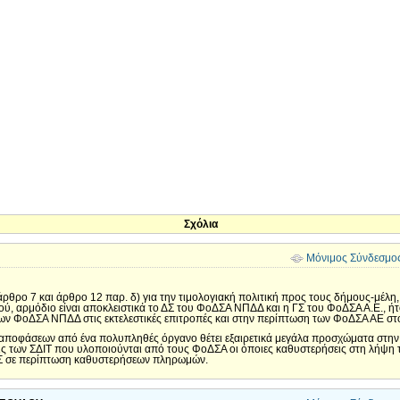
Σχόλια
Μόνιμος Σύνδεσμο
θρο 7 και άρθρο 12 παρ. δ) για την τιμολογιακή πολιτική προς τους δήμους-μέλη,
, αρμόδιο είναι αποκλειστικά το ΔΣ του ΦοΔΣΑ ΝΠΔΔ και η ΓΣ του ΦοΔΣΑ Α.Ε., ήτ
ν ΦοΔΣΑ ΝΠΔΔ στις εκτελεστικές επιτροπές και στην περίπτωση των ΦοΔΣΑ ΑΕ στ
αποφάσεων από ένα πολυπληθές όργανο θέτει εξαιρετικά μεγάλα προσχώματα στην 
ις των ΣΔΙΤ που υλοποιούνται από τους ΦοΔΣΑ οι όποιες καθυστερήσεις στη λήψη
ΦΣ σε περίπτωση καθυστερήσεων πληρωμών.