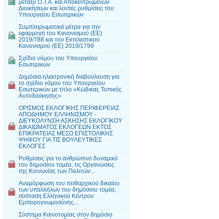
μεταξύ Ο.Τ.Α. και Αποκεντρωμένων
Διοικήσεων και λοιπές ρυθμίσεις του
Υπουργείου Εσωτερικών
Συμπληρωματικά μέτρα για την
εφαρμογή του Κανονισμού (ΕΕ)
2019/788 και του Εκτελεστικού
Κανονισμού (ΕΕ) 2019/1799
Σχέδιο νόμου του Υπουργείου
Εσωτερικών
Δημόσια ηλεκτρονική διαβούλευση για
το σχέδιο νόμου του Υπουργείου
Εσωτερικών με τίτλο «Κώδικας Τοπικής
Αυτοδιοίκησης»
ΟΡΙΣΜΟΣ ΕΚΛΟΓΙΚΗΣ ΠΕΡΙΦΕΡΕΙΑΣ
ΑΠΟΔΗΜΟΥ ΕΛΛΗΝΙΣΜΟΥ -
ΔΙΕΥΚΟΛΥΝΣΗ ΑΣΚΗΣΗΣ ΕΚΛΟΓΙΚΟΥ
ΔΙΚΑΙΩΜΑΤΟΣ ΕΚΛΟΓΕΩΝ ΕΚΤΟΣ
ΕΠΙΚΡΑΤΕΙΑΣ ΜΕΣΩ ΕΠΙΣΤΟΛΙΚΗΣ
ΨΗΦΟΥ ΓΙΑ ΤΙΣ ΒΟΥΛΕΥΤΙΚΕΣ
ΕΚΛΟΓΕΣ
Ρυθμίσεις για το ανθρώπινο δυναμικό
του δημοσίου τομέα, τις Οργανώσεις
της Κοινωνίας των Πολιτών...
Αναμόρφωση του πειθαρχικού δικαίου
των υπαλλήλων του δημόσιου τομέα,
σύσταση Ελληνικού Κέντρου
Εμπειρογνωμοσύνης...
Σύστημα Καινοτομίας στον δημόσιο