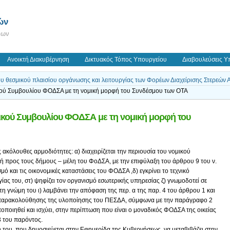
ών
εων
Ανοικτή Διακυβέρνηση
Δικτυακός Τόπος Υπουργείου
Διαβουλεύσεις Υ
του θεσμικού πλαισίου οργάνωσης και λειτουργίας των Φορέων Διαχείρισης Στερεών
ικού Συμβουλίου ΦΟΔΣΑ με τη νομική μορφή του Συνδέσμου των ΟΤΑ
τικού Συμβουλίου ΦΟΔΣΑ με τη νομική μορφή του
 ακόλουθες αρμοδιότητες: α) διαχειρίζεται την περιουσία του νομικού
κή προς τους δήμους – μέλη του ΦοΔΣΑ, με την επιφύλαξη του άρθρου 9 του ν.
μό και τις οικονομικές καταστάσεις του ΦΟΔΣΑ ,δ) εγκρίνει το τεχνικό
γίας του, στ) ψηφίζει τον οργανισμό εσωτερικής υπηρεσίας ζ) γνωμοδοτεί σε
η γνώμη του ι) λαμβάνει την απόφαση της περ. α της παρ. 4 του άρθρου 1 και
αι παρακολούθησης της υλοποίησης του ΠΕΣΔΑ, σύμφωνα με την παράγραφο 2
οποιηθεί και ισχύει, στην περίπτωση που είναι ο μοναδικός ΦΟΔΣΑ της οικείας
3 του παρόντος.
ή του, που δημοσιεύεται στην Εφημερίδα της Κυβερνήσεως, να μεταβιβάζει στην