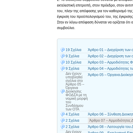
εκτελεστική επιτροπή, στον πρόεδρο, στον αν
του, πλην της απόφασης για τον καθορισμό της 
έγκριση του προϋπολογισμού του, της έγκριση
Στην εν λόγω απόφαση δύναται να ορίζεται ότι 
συμβούλιο.
19 Σχόλια
Άρθρο 01 – Διαχείριση των
9 Σχόλια
Άρθρο 02 – Διαχείριση των
10 Σχόλια
Άρθρο 03 – Αρμοδιότητες
9 Σχόλια
Άρθρο 04 – Αρμοδιότητες 
Δεν έχουν
Άρθρο 05 – Όργανα Διοίκη
υποβληθεί
σχόλια
στο
Άρθρο 05 –
Όργανα
Διοίκησης
ΦΟΔΣΑ με τη
νομική μορφή
του
Συνδέσμου
των ΟΤΑ
4 Σχόλια
Άρθρο 06 – Σύνθεση Διοικη
2 Σχόλια
Άρθρο 07 – Αρμοδιότητες 
2 Σχόλια
Άρθρο 08 – Λειτουργία του
Δεν έχουν