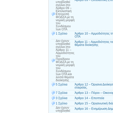
Άρθρο 09 – Εκτελεστική Επ
υποβληθεί
σχόλια
στο
Άρθρο 09 –
Εκτελεστική
Επιτροπή
ΦΟΔΣΑ με τη
νομική μορφή
του
Συνδέσμου
των ΟΤΑ
1 Σχόλιο
Άρθρο 10 – Αρμοδιότητες τ
ΟΤΑ
Δεν έχουν
Άρθρο 11 – Αρμοδιότητες τ
υποβληθεί
θέματα διοίκησης
σχόλια
στο
Άρθρο 11 –
Αρμοδιότητες
του
Προέδρου
ΦΟΔΣΑ με τη
νομική μορφή
του
Συνδέσμου
των ΟΤΑ και
λοιπά θέματα
διοίκησης
5 Σχόλια
Άρθρο 12 – Όργανα Διοίκησ
εταιρείας.
7 Σχόλια
Άρθρο 13 – Πόροι – Οικονομ
3 Σχόλια
Άρθρο 14 – Εποπτεία
1 Σχόλιο
Άρθρο 15 – Οργανωτική δι
Δεν έχουν
Άρθρο 16 – Ενημέρωση Δημ
υποβληθεί