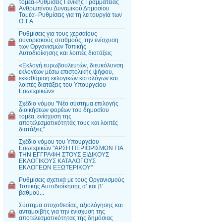
τομέα-Ρυθμίσεις Γενικής Γραμματείας
Ανθρωπίνου Δυναμικού Δημοσίου
Τομέα–Ρυθμίσεις για τη λειτουργία των
Ο.Τ.Α.
Ρυθμίσεις για τους χερσαίους
συνοριακούς σταθμούς, την ενίσχυση
των Οργανισμών Τοπικής
Αυτοδιοίκησης και λοιπές διατάξεις
«Εκλογή ευρωβουλευτών, διευκόλυνση
εκλογέων μέσω επιστολικής ψήφου,
εκκαθάριση εκλογικών καταλόγων και
λοιπές διατάξεις του Υπουργείου
Εσωτερικών»
Σχέδιο νόμου "Νέο σύστημα επιλογής
διοικήσεων φορέων του δημοσίου
τομέα, ενίσχυση της
αποτελεσματικότητάς τους και λοιπές
διατάξεις"
Σχέδιο νόμου του Υπουργείου
Εσωτερικών "ΑΡΣΗ ΠΕΡΙΟΡΙΣΜΩΝ ΓΙΑ
ΤΗΝ ΕΓΓΡΑΦΗ ΣΤΟΥΣ ΕΙΔΙΚΟΥΣ
ΕΚΛΟΓΙΚΟΥΣ ΚΑΤΑΛΟΓΟΥΣ
ΕΚΛΟΓΕΩΝ ΕΞΩΤΕΡΙΚΟΥ"
Ρυθμίσεις σχετικά με τους Οργανισμούς
Τοπικής Αυτοδιοίκησης α’ και β’
βαθμού...
Σύστημα στοχοθεσίας, αξιολόγησης και
ανταμοιβής για την ενίσχυση της
αποτελεσματικότητας της δημόσιας