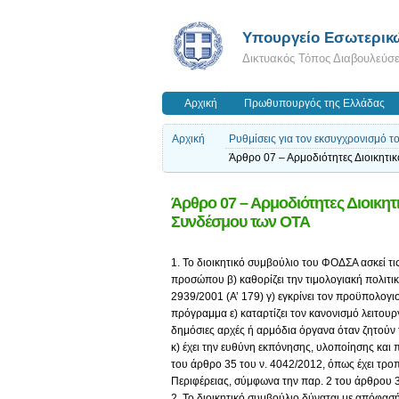
Υπουργείο Εσωτερικ
Δικτυακός Τόπος Διαβουλεύσ
Αρχική
Πρωθυπουργός της Ελλάδας
Αρχική
Ρυθμίσεις για τον εκσυγχρονισμό 
Άρθρο 07 – Αρμοδιότητες Διοικητ
Άρθρο 07 – Αρμοδιότητες Διοικη
Συνδέσμου των ΟΤΑ
1. Το διοικητικό συμβούλιο του ΦΟΔΣΑ ασκεί τις
προσώπου β) καθορίζει την τιμολογιακή πολιτι
2939/2001 (Α’ 179) γ) εγκρίνει τον προϋπολογισ
πρόγραμμα ε) καταρτίζει τον κανονισμό λειτουρ
δημόσιες αρχές ή αρμόδια όργανα όταν ζητούν τ
κ) έχει την ευθύνη εκπόνησης, υλοποίησης κ
του άρθρο 35 του ν. 4042/2012, όπως έχει τροπ
Περιφέρειας, σύμφωνα την παρ. 2 του άρθρου 
2. Το διοικητικό συμβούλιο δύναται με απόφασ