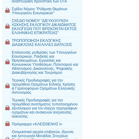
αναπτυξιακή προοπτική των ΟΤΑ
Σχέδιο Νόμου "Ρύθμιση Θεμάτων
Υπουργείου Εσωτερικών"
ΣΧΕΔΙΟ ΝΟΜΟΥ "ΔΙΕΥΚΟΛΥΝΣΗ
ΑΣΚΗΣΗΣ ΕΚΛΟΓΙΚΟΥ ΔΙΚΑΙΩΜΑΤΟΣ
ΕΚΛΟΓΕΩΝ ΠΟΥ ΒΡΙΣΚΟΝΤΑΙ ΕΚΤΟΣ
ΕΛΛΗΝΙΚΗΣ ΕΠΙΚΡΑΤΕΙΑΣ"
ΤΡΟΠΟΠΟΙΗΣΗ ΕΚΛΟΓΙΚΗΣ
ΔΙΑΔΙΚΑΣΙΑΣ ΚΑΙ ΑΛΛΕΣ ΔΙΑΤΑΞΕΙΣ
Επείγουσες ρυθμίσεις των Υπουργείων
Εσωτερικών, Παιδείας και
Θρησκευμάτων, Εργασίας και
Κοινωνικών Υποθέσεων, Πολιτισμού και
Αθλητισμού, Δικαιοσύνης, Ψηφιακής
Διακυβέρνησης και Τουρισμού
Τεχνικές Προδιαγραφές για την
προμήθεια Οχημάτων Ειδικής Χρήσης
& Γερανοφόρων Οχημάτων Ελληνικής
Αστυνομίας
Τεχνικές Προδιαγραφές για την
προμήθεια συστήματος τυποποιημένου
εξοπλισμού για τον έλεγχο ταχογράφων
οχημάτων και συσκευών ανίχνευσης
αλκοόλης
Πρόγραμμα «ΚΛΕΙΣΘΕΝΗΣ Ι»
Ονομαστικά αρχεία επιβατών, ίδρυση
και λειτουργία Μονάδας Στοιχείων