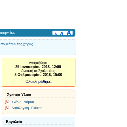
πουργείων
 Αποβλήτων της χώρας
Αναρτήθηκε
25 Ιανουαρίου 2018, 12:00
Ανοικτή σε Σχόλια έως
8 Φεβρουαρίου 2018, 15:00
Ολοκληρώθηκε.
Σχετικό Υλικό
Σχέδιο_Νόμου
Αιτιολογική_Έκθεση
Εργαλεία