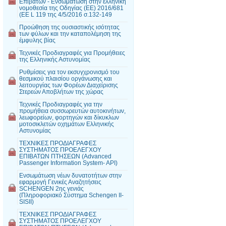
Επιβατών - Ενσωμάτωση στην ελληνική
νομοθεσία της Οδηγίας (EE) 2016/681
(EE L 119 της 4/5/2016 σ.132-149
Προώθηση της ουσιαστικής ισότητας
των φύλων και την καταπολέμηση της
έμφυλης βίας
Τεχνικές Προδιαγραφές για Προμήθειες
της Ελληνικής Αστυνομίας
Ρυθμίσεις για τον εκσυγχρονισμό του
θεσμικού πλαισίου οργάνωσης και
λειτουργίας των Φορέων Διαχείρισης
Στερεών Αποβλήτων της χώρας
Τεχνικές Προδιαγραφές για την
προμήθεια συσσωρευτών αυτοκινήτων,
λεωφορείων, φορτηγών και δίκυκλων
μοτοσικλετών οχημάτων Ελληνικής
Αστυνομίας
ΤΕΧΝΙΚΕΣ ΠΡΟΔΙΑΓΡΑΦΕΣ
ΣΥΣΤΗΜΑΤΟΣ ΠΡΟΕΛΕΓΧΟΥ
ΕΠΙΒΑΤΩΝ ΠΤΗΣΕΩΝ (Advanced
Passenger Information System- API)
Ενσωμάτωση νέων δυνατοτήτων στην
εφαρμογή Γενικές Αναζητήσεις
SCHENGEN 2ης γενιάς
(Πληροφοριακό Σύστημα Schengen II-
SISII)
ΤΕΧΝΙΚΕΣ ΠΡΟΔΙΑΓΡΑΦΕΣ
ΣΥΣΤΗΜΑΤΟΣ ΠΡΟΕΛΕΓΧΟΥ