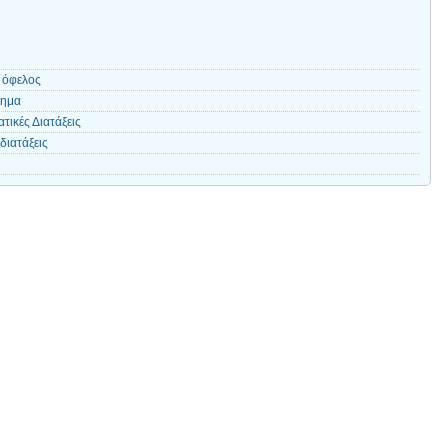
ό όφελος
κημα
τικές Διατάξεις
διατάξεις