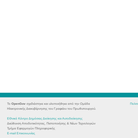
Το
OpenGov
σχεδιάστηκε και υλοποιήθηκε από την Ομάδα
Πολιτ
Ηλεκτρονικής Διακυβέρνησης του Γραφείου του Πρωθυπουργού.
ΕΘνικό Κέντρο Δημόσιας Διοίκησης και Αυτοδιοίκησης
Διεύθυνση Αποδοτικότητας, Πιστοποιήσης & Νέων Τεχνολογιών
Τμήμα Εφαρμογών Πληροφορικής
E-mail Eπικοινωνίας