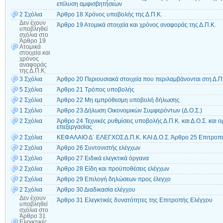
επίλυση αμφισβητήσεων
2 Σχόλια
Άρθρο 18 Χρόνος υποβολής της Δ.Π.Κ.
Δεν έχουν
Άρθρο 19 Ατομικά στοιχεία και χρόνος αναφοράς της Δ.Π.Κ.
υποβληθεί
σχόλια
στο
Άρθρο 19
Ατομικά
στοιχεία και
χρόνος
αναφοράς
της Δ.Π.Κ.
3 Σχόλια
Άρθρο 20 Περιουσιακά στοιχεία που περιλαμβάνονται στη Δ.Π
5 Σχόλια
Άρθρο 21 Τρόπος υποβολής
2 Σχόλια
Άρθρο 22 Μη εμπρόθεσμη υποβολή δήλωσης
1 Σχόλιο
Άρθρο 23 Δήλωση Οικονομικών Συμφερόντων (Δ.Ο.Σ.)
2 Σχόλια
Άρθρο 24 Τεχνικές ρυθμίσεις υποβολής Δ.Π.Κ. και Δ.Ο.Σ. και 
επεξεργασίας
2 Σχόλια
ΚΕΦΑΛΑΙΟ Δ΄ ΕΛΕΓΧΟΣ Δ.Π.Κ. ΚΑΙ Δ.Ο.Σ. Άρθρο 25 Επιτροπ
2 Σχόλια
Άρθρο 26 Συντονιστής ελέγχων
1 Σχόλιο
Άρθρο 27 Ειδικά ελεγκτικά όργανα
2 Σχόλια
Άρθρο 28 Είδη και προϋποθέσεις ελέγχων
2 Σχόλια
Άρθρο 29 Επιλογή δηλώσεων προς έλεγχο
2 Σχόλια
Άρθρο 30 Διαδικασία ελέγχου
Δεν έχουν
Άρθρο 31 Ελεγκτικές δυνατότητες της Επιτροπής Ελέγχου
υποβληθεί
σχόλια
στο
Άρθρο 31
Ελεγκτικές