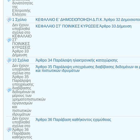
δυνατότητες
της
Επιτροπής
Ελέγχου
1 Σχόλιο
ΚΕΦΑΛΑΙΟ Ε΄ ΔΗΜΟΣΙΟΠΟΙΗΣΗ Δ.Π.Κ. Άρθρο 32 Δημοσιοποί
Δεν έχουν
ΚΕΦΑΛΑΙΟ ΣΤ’ ΠΟΙΝΙΚΕΣ ΚΥΡΩΣΕΙΣ Άρθρο 33 Δήμευση
υποβληθεί
σχόλια
στο
ΚΕΦΑΛΑΙΟ
ΣΤ’
ΠΟΙΝΙΚΕΣ
ΚΥΡΩΣΕΙΣ
Άρθρο 33
Δήμευση
10 Σχόλια
Άρθρο 34 Παράλειψη ηλεκτρονικής καταχώρισης
Δεν έχουν
Άρθρο 35 Παράλειψη υποχρέωσης διαβίβασης δεδομένων εκ 
υποβληθεί
και πιστωτικών ιδρυμάτων
σχόλια
στο
Άρθρο 35
Παράλειψη
υποχρέωσης
διαβίβασης
δεδομένων εκ
μέρους των
χρηματοπιστωτικών
οργανισμών
και
πιστωτικών
ιδρυμάτων
Δεν έχουν
Άρθρο 36 Παράβαση καθήκοντος εχεμύθειας
υποβληθεί
σχόλια
στο
Άρθρο 36
Παράβαση
καθήκοντος