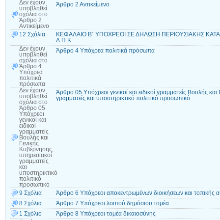
Δεν έχουν
Άρθρο 2 Αντικείμενο
υποβληθεί
σχόλια
στο
Άρθρο 2
Αντικείμενο
12 Σχόλια
ΚΕΦΑΛΑΙΟ Β΄ ΥΠΟΧΡΕΟΙ ΣΕ ΔΗΛΩΣΗ ΠΕΡΙΟΥΣΙΑΚΗΣ ΚΑΤΑΣ
Δ.Π.Κ.
Δεν έχουν
Άρθρο 4 Υπόχρεα πολιτικά πρόσωπα
υποβληθεί
σχόλια
στο
Άρθρο 4
Υπόχρεα
πολιτικά
πρόσωπα
Δεν έχουν
Άρθρο 05 Υπόχρεοι γενικοί και ειδικοί γραμματείς Βουλής και
υποβληθεί
γραμματείς και υποστηρικτικό πολιτικό προσωπικό
σχόλια
στο
Άρθρο 05
Υπόχρεοι
γενικοί και
ειδικοί
γραμματείς
Βουλής και
Γενικής
Κυβέρνησης,
υπηρεσιακοί
γραμματείς
και
υποστηρικτικό
πολιτικό
προσωπικό
9 Σχόλια
Άρθρο 6 Υπόχρεοι αποκεντρωμένων διοικήσεων και τοπικής α
8 Σχόλια
Άρθρο 7 Υπόχρεοι λοιπού δημόσιου τομέα
1 Σχόλιο
Άρθρο 8 Υπόχρεοι τομέα δικαιοσύνης