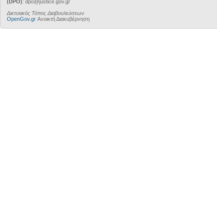
(DPO)
: dpo@justice.gov.gr
Δικτυακός Τόπος Διαβουλεύσεων
OpenGov.gr
Ανοικτή Διακυβέρνηση