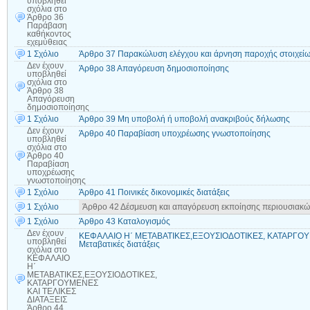
υποβληθεί
σχόλια
στο
Άρθρο 36
Παράβαση
καθήκοντος
εχεμύθειας
1 Σχόλιο
Άρθρο 37 Παρακώλυση ελέγχου και άρνηση παροχής στοιχείω
Δεν έχουν
Άρθρο 38 Απαγόρευση δημοσιοποίησης
υποβληθεί
σχόλια
στο
Άρθρο 38
Απαγόρευση
δημοσιοποίησης
1 Σχόλιο
Άρθρο 39 Μη υποβολή ή υποβολή ανακριβούς δήλωσης
Δεν έχουν
Άρθρο 40 Παραβίαση υποχρέωσης γνωστοποίησης
υποβληθεί
σχόλια
στο
Άρθρο 40
Παραβίαση
υποχρέωσης
γνωστοποίησης
1 Σχόλιο
Άρθρο 41 Ποινικές δικονομικές διατάξεις
1 Σχόλιο
Άρθρο 42 Δέσμευση και απαγόρευση εκποίησης περιουσιακώ
1 Σχόλιο
Άρθρο 43 Καταλογισμός
Δεν έχουν
ΚΕΦΑΛΑΙΟ Η΄ ΜΕΤΑΒΑΤΙΚΕΣ,ΕΞΟΥΣΙΟΔΟΤΙΚΕΣ, ΚΑΤΑΡΓΟΥΜ
υποβληθεί
Μεταβατικές διατάξεις
σχόλια
στο
ΚΕΦΑΛΑΙΟ
Η΄
ΜΕΤΑΒΑΤΙΚΕΣ,ΕΞΟΥΣΙΟΔΟΤΙΚΕΣ,
ΚΑΤΑΡΓΟΥΜΕΝΕΣ
ΚΑΙ ΤΕΛΙΚΕΣ
ΔΙΑΤΑΞΕΙΣ
Άρθρο 44