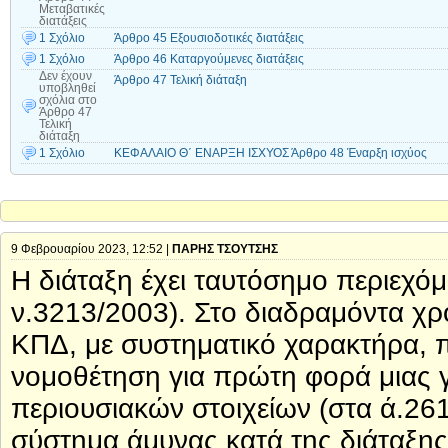
Μεταβατικές
διατάξεις
1 Σχόλιο
Άρθρο 45 Εξουσιοδοτικές διατάξεις
1 Σχόλιο
Άρθρο 46 Καταργούμενες διατάξεις
Δεν έχουν
Άρθρο 47 Τελική διάταξη
υποβληθεί
σχόλια
στο
Άρθρο 47
Τελική
διάταξη
1 Σχόλιο
ΚΕΦΑΛΑΙΟ Θ΄ ΕΝΑΡΞΗ ΙΣΧΥΟΣ Άρθρο 48 Έναρξη ισχύος
9 Φεβρουαρίου 2023, 12:52 |
ΠΑΡΗΣ ΤΣΟΥΤΣΗΣ
Η διάταξη έχει ταυτόσημο περιεχό
ν.3213/2003). Στο διαδραμόντα χ
ΚΠΔ, με συστηματικό χαρακτήρα, 
νομοθέτηση για πρώτη φορά μιας γ
περιουσιακών στοιχείων (στα ά.261
σύστημα άμυνας κατά της διάταξης