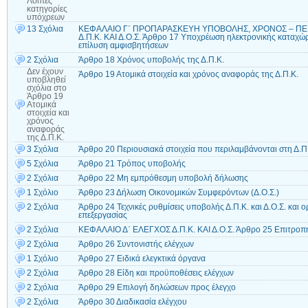
Λοιπές
κατηγορίες
υπόχρεων
13 Σχόλια
ΚΕΦΑΛΑΙΟ Γ΄ ΠΡΟΠΑΡΑΣΚΕΥΗ ΥΠΟΒΟΛΗΣ, ΧΡΟΝΟΣ – Π
Δ.Π.Κ. ΚΑΙ Δ.Ο.Σ. Άρθρο 17 Υποχρέωση ηλεκτρονικής καταχ
επίλυση αμφισβητήσεων
2 Σχόλια
Άρθρο 18 Χρόνος υποβολής της Δ.Π.Κ.
Δεν έχουν
Άρθρο 19 Ατομικά στοιχεία και χρόνος αναφοράς της Δ.Π.Κ.
υποβληθεί
σχόλια
στο
Άρθρο 19
Ατομικά
στοιχεία και
χρόνος
αναφοράς
της Δ.Π.Κ.
3 Σχόλια
Άρθρο 20 Περιουσιακά στοιχεία που περιλαμβάνονται στη Δ.Π
5 Σχόλια
Άρθρο 21 Τρόπος υποβολής
2 Σχόλια
Άρθρο 22 Μη εμπρόθεσμη υποβολή δήλωσης
1 Σχόλιο
Άρθρο 23 Δήλωση Οικονομικών Συμφερόντων (Δ.Ο.Σ.)
2 Σχόλια
Άρθρο 24 Τεχνικές ρυθμίσεις υποβολής Δ.Π.Κ. και Δ.Ο.Σ. και 
επεξεργασίας
2 Σχόλια
ΚΕΦΑΛΑΙΟ Δ΄ ΕΛΕΓΧΟΣ Δ.Π.Κ. ΚΑΙ Δ.Ο.Σ. Άρθρο 25 Επιτροπ
2 Σχόλια
Άρθρο 26 Συντονιστής ελέγχων
1 Σχόλιο
Άρθρο 27 Ειδικά ελεγκτικά όργανα
2 Σχόλια
Άρθρο 28 Είδη και προϋποθέσεις ελέγχων
2 Σχόλια
Άρθρο 29 Επιλογή δηλώσεων προς έλεγχο
2 Σχόλια
Άρθρο 30 Διαδικασία ελέγχου