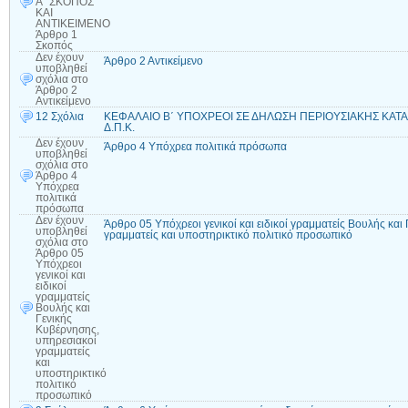
Α΄ ΣΚΟΠΟΣ
ΚΑΙ
ΑΝΤΙΚΕΙΜΕΝΟ
Άρθρο 1
Σκοπός
Δεν έχουν
Άρθρο 2 Αντικείμενο
υποβληθεί
σχόλια
στο
Άρθρο 2
Αντικείμενο
12 Σχόλια
ΚΕΦΑΛΑΙΟ Β΄ ΥΠΟΧΡΕΟΙ ΣΕ ΔΗΛΩΣΗ ΠΕΡΙΟΥΣΙΑΚΗΣ ΚΑΤΑΣ
Δ.Π.Κ.
Δεν έχουν
Άρθρο 4 Υπόχρεα πολιτικά πρόσωπα
υποβληθεί
σχόλια
στο
Άρθρο 4
Υπόχρεα
πολιτικά
πρόσωπα
Δεν έχουν
Άρθρο 05 Υπόχρεοι γενικοί και ειδικοί γραμματείς Βουλής και
υποβληθεί
γραμματείς και υποστηρικτικό πολιτικό προσωπικό
σχόλια
στο
Άρθρο 05
Υπόχρεοι
γενικοί και
ειδικοί
γραμματείς
Βουλής και
Γενικής
Κυβέρνησης,
υπηρεσιακοί
γραμματείς
και
υποστηρικτικό
πολιτικό
προσωπικό