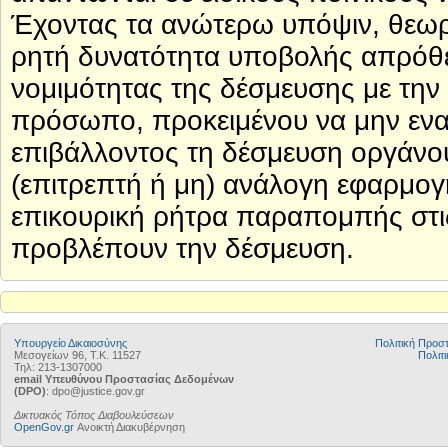
Έχοντας τα ανώτερω υπόψιν, θεωρ
ρητή δυνατότητα υποβολής απρόθε
νομιμότητας της δέσμευσης με την
πρόσωπο, προκειμένου να μην εναπό
επιβάλλοντος τη δέσμευση οργάνου
(επιτρεπτή ή μη) ανάλογη εφαρμογ
επικουρική ρήτρα παραπομπής στις
προβλέπουν την δέσμευση.
Υπουργείο Δικαιοσύνης
Πολιτική Προ
Μεσογείων 96, Τ.Κ. 11527
Πολιτι
Τηλ: 213-1307000
email Υπευθύνου Προστασίας Δεδομένων
(DPO)
: dpo@justice.gov.gr
Δικτυακός Τόπος Διαβουλεύσεων
OpenGov.gr
Ανοικτή Διακυβέρνηση