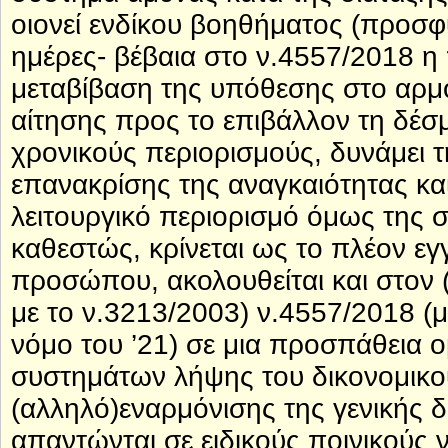
οιονεί ενδίκου βοηθήματος (προσφ
ημέρες- βέβαια στο ν.4557/2018 η 
μεταβίβαση της υπόθεσης στο αρμό
αίτησης προς το επιβάλλον τη δέσ
χρονικούς περιορισμούς, δυνάμει τ
επανακρίσης της αναγκαιότητας κα
λειτουργικό περιορισμό όμως της 
καθεστώς, κρίνεται ως το πλέον εγ
προσώπου, ακολουθείται και στον 
με το ν.3213/2003) ν.4557/2018 (μ
νόμο του ’21) σε μια προσπάθεια 
συστημάτων λήψης του δικονομικο
(αλληλό)εναρμόνισης της γενικής δι
απαντώνται σε ειδικούς ποινικούς 