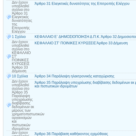
Δεν έχουν
Άρθρο 31 Ελεγκτικές δυνατότητες της Επιτροπής Ελέγχου
υποβληθεί
σχόλια
στο
Άρθρο 31
Ελεγκτικές
δυνατότητες
της
Επιτροπής
Ελέγχου
1 Σχόλιο
ΚΕΦΑΛΑΙΟ Ε΄ ΔΗΜΟΣΙΟΠΟΙΗΣΗ Δ.Π.Κ. Άρθρο 32 Δημοσιοποί
Δεν έχουν
ΚΕΦΑΛΑΙΟ ΣΤ’ ΠΟΙΝΙΚΕΣ ΚΥΡΩΣΕΙΣ Άρθρο 33 Δήμευση
υποβληθεί
σχόλια
στο
ΚΕΦΑΛΑΙΟ
ΣΤ’
ΠΟΙΝΙΚΕΣ
ΚΥΡΩΣΕΙΣ
Άρθρο 33
Δήμευση
10 Σχόλια
Άρθρο 34 Παράλειψη ηλεκτρονικής καταχώρισης
Δεν έχουν
Άρθρο 35 Παράλειψη υποχρέωσης διαβίβασης δεδομένων εκ 
υποβληθεί
και πιστωτικών ιδρυμάτων
σχόλια
στο
Άρθρο 35
Παράλειψη
υποχρέωσης
διαβίβασης
δεδομένων εκ
μέρους των
χρηματοπιστωτικών
οργανισμών
και
πιστωτικών
ιδρυμάτων
Δεν έχουν
Άρθρο 36 Παράβαση καθήκοντος εχεμύθειας