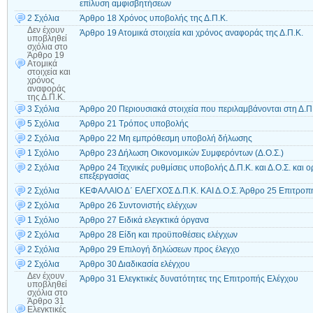
επίλυση αμφισβητήσεων
2 Σχόλια
Άρθρο 18 Χρόνος υποβολής της Δ.Π.Κ.
Δεν έχουν
Άρθρο 19 Ατομικά στοιχεία και χρόνος αναφοράς της Δ.Π.Κ.
υποβληθεί
σχόλια
στο
Άρθρο 19
Ατομικά
στοιχεία και
χρόνος
αναφοράς
της Δ.Π.Κ.
3 Σχόλια
Άρθρο 20 Περιουσιακά στοιχεία που περιλαμβάνονται στη Δ.Π
5 Σχόλια
Άρθρο 21 Τρόπος υποβολής
2 Σχόλια
Άρθρο 22 Μη εμπρόθεσμη υποβολή δήλωσης
1 Σχόλιο
Άρθρο 23 Δήλωση Οικονομικών Συμφερόντων (Δ.Ο.Σ.)
2 Σχόλια
Άρθρο 24 Τεχνικές ρυθμίσεις υποβολής Δ.Π.Κ. και Δ.Ο.Σ. και 
επεξεργασίας
2 Σχόλια
ΚΕΦΑΛΑΙΟ Δ΄ ΕΛΕΓΧΟΣ Δ.Π.Κ. ΚΑΙ Δ.Ο.Σ. Άρθρο 25 Επιτροπ
2 Σχόλια
Άρθρο 26 Συντονιστής ελέγχων
1 Σχόλιο
Άρθρο 27 Ειδικά ελεγκτικά όργανα
2 Σχόλια
Άρθρο 28 Είδη και προϋποθέσεις ελέγχων
2 Σχόλια
Άρθρο 29 Επιλογή δηλώσεων προς έλεγχο
2 Σχόλια
Άρθρο 30 Διαδικασία ελέγχου
Δεν έχουν
Άρθρο 31 Ελεγκτικές δυνατότητες της Επιτροπής Ελέγχου
υποβληθεί
σχόλια
στο
Άρθρο 31
Ελεγκτικές