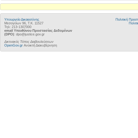
Υπουργείο Δικαιοσύνης
Πολιτική Προ
Μεσογείων 96, Τ.Κ. 11527
Πολιτι
Τηλ: 213-1307000
email Υπευθύνου Προστασίας Δεδομένων
(DPO)
: dpo@justice.gov.gr
Δικτυακός Τόπος Διαβουλεύσεων
OpenGov.gr
Ανοικτή Διακυβέρνηση