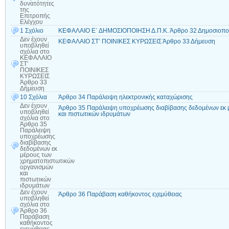
δυνατότητες
της
Επιτροπής
Ελέγχου
1 Σχόλιο
ΚΕΦΑΛΑΙΟ Ε΄ ΔΗΜΟΣΙΟΠΟΙΗΣΗ Δ.Π.Κ. Άρθρο 32 Δημοσιοποί
Δεν έχουν
ΚΕΦΑΛΑΙΟ ΣΤ’ ΠΟΙΝΙΚΕΣ ΚΥΡΩΣΕΙΣ Άρθρο 33 Δήμευση
υποβληθεί
σχόλια
στο
ΚΕΦΑΛΑΙΟ
ΣΤ’
ΠΟΙΝΙΚΕΣ
ΚΥΡΩΣΕΙΣ
Άρθρο 33
Δήμευση
10 Σχόλια
Άρθρο 34 Παράλειψη ηλεκτρονικής καταχώρισης
Δεν έχουν
Άρθρο 35 Παράλειψη υποχρέωσης διαβίβασης δεδομένων εκ 
υποβληθεί
και πιστωτικών ιδρυμάτων
σχόλια
στο
Άρθρο 35
Παράλειψη
υποχρέωσης
διαβίβασης
δεδομένων εκ
μέρους των
χρηματοπιστωτικών
οργανισμών
και
πιστωτικών
ιδρυμάτων
Δεν έχουν
Άρθρο 36 Παράβαση καθήκοντος εχεμύθειας
υποβληθεί
σχόλια
στο
Άρθρο 36
Παράβαση
καθήκοντος