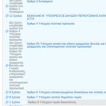
Δεν έχουν
Άρθρο 2 Αντικείμενο
υποβληθεί
σχόλια
στο
Άρθρο 2
Αντικείμενο
12 Σχόλια
ΚΕΦΑΛΑΙΟ Β΄ ΥΠΟΧΡΕΟΙ ΣΕ ΔΗΛΩΣΗ ΠΕΡΙΟΥΣΙΑΚΗΣ ΚΑΤΑΣ
Δ.Π.Κ.
Δεν έχουν
Άρθρο 4 Υπόχρεα πολιτικά πρόσωπα
υποβληθεί
σχόλια
στο
Άρθρο 4
Υπόχρεα
πολιτικά
πρόσωπα
Δεν έχουν
Άρθρο 05 Υπόχρεοι γενικοί και ειδικοί γραμματείς Βουλής και
υποβληθεί
γραμματείς και υποστηρικτικό πολιτικό προσωπικό
σχόλια
στο
Άρθρο 05
Υπόχρεοι
γενικοί και
ειδικοί
γραμματείς
Βουλής και
Γενικής
Κυβέρνησης,
υπηρεσιακοί
γραμματείς
και
υποστηρικτικό
πολιτικό
προσωπικό
9 Σχόλια
Άρθρο 6 Υπόχρεοι αποκεντρωμένων διοικήσεων και τοπικής α
8 Σχόλια
Άρθρο 7 Υπόχρεοι λοιπού δημόσιου τομέα
1 Σχόλιο
Άρθρο 8 Υπόχρεοι τομέα δικαιοσύνης