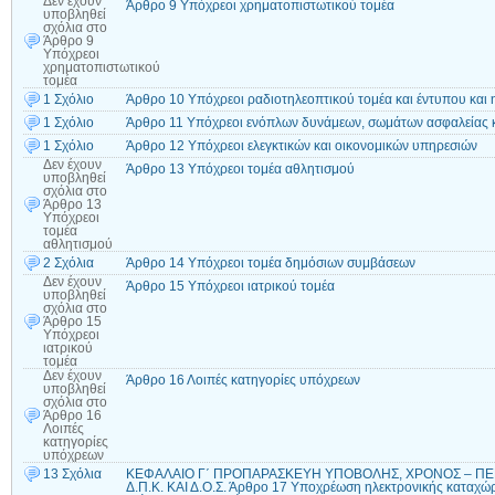
Δεν έχουν
Άρθρο 9 Υπόχρεοι χρηματοπιστωτικού τομέα
υποβληθεί
σχόλια
στο
Άρθρο 9
Υπόχρεοι
χρηματοπιστωτικού
τομέα
1 Σχόλιο
Άρθρο 10 Υπόχρεοι ραδιοτηλεοπτικού τομέα και έντυπου και 
1 Σχόλιο
Άρθρο 11 Υπόχρεοι ενόπλων δυνάμεων, σωμάτων ασφαλείας 
1 Σχόλιο
Άρθρο 12 Υπόχρεοι ελεγκτικών και οικονομικών υπηρεσιών
Δεν έχουν
Άρθρο 13 Υπόχρεοι τομέα αθλητισμού
υποβληθεί
σχόλια
στο
Άρθρο 13
Υπόχρεοι
τομέα
αθλητισμού
2 Σχόλια
Άρθρο 14 Υπόχρεοι τομέα δημόσιων συμβάσεων
Δεν έχουν
Άρθρο 15 Υπόχρεοι ιατρικού τομέα
υποβληθεί
σχόλια
στο
Άρθρο 15
Υπόχρεοι
ιατρικού
τομέα
Δεν έχουν
Άρθρο 16 Λοιπές κατηγορίες υπόχρεων
υποβληθεί
σχόλια
στο
Άρθρο 16
Λοιπές
κατηγορίες
υπόχρεων
13 Σχόλια
ΚΕΦΑΛΑΙΟ Γ΄ ΠΡΟΠΑΡΑΣΚΕΥΗ ΥΠΟΒΟΛΗΣ, ΧΡΟΝΟΣ – Π
Δ.Π.Κ. ΚΑΙ Δ.Ο.Σ. Άρθρο 17 Υποχρέωση ηλεκτρονικής καταχ