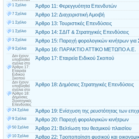
1 Σχόλιο
Άρθρο 11: Φερεγγυότητα Επενδυτών
7 Σχόλια
Άρθρο 12: Διαχειριστική Αμοιβή
1 Σχόλιο
Άρθρο 13: Τουριστικές Επενδύσεις
1 Σχόλιο
Άρθρο 14: ΣΔΙΤ & Στρατηγικές Επενδύσεις
3 Σχόλια
Άρθρο 15: Παροχή φορολογικών κινήτρων για 
9 Σχόλια
Άρθρο 16: ΠΑΡΑΚΤΙΟ ΑΤΤΙΚΟ ΜΕΤΩΠΟ Α.Ε.
Δεν έχουν
Άρθρο 17: Εταιρεία Ειδικού Σκοπού
υποβληθεί
σχόλια
στο
Άρθρο 17:
Εταιρεία
Ειδικού
Σκοπού
Δεν έχουν
Άρθρο 18: Δημόσιες Στρατηγικές Επενδύσεις
υποβληθεί
σχόλια
στο
Άρθρο 18:
Δημόσιες
Στρατηγικές
Επενδύσεις
24 Σχόλια
Άρθρο 19: Ενίσχυση της ρευστότητας των επι
9 Σχόλια
Άρθρο 20: Παροχή φορολογικών κινήτρων
50 Σχόλια
Άρθρο 21: Βελτίωση του θεσμικού πλαισίου
10 Σχόλια
Άρθρο 22: Τροποποίηση φυσικού και οικονομικ