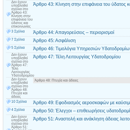
Δεν έχουν
Άρθρο 43: Κίνηση στην επιφάνεια του ύδατος κ
υποβληθεί
σχόλια
στο
Άρθρο 43:
Κίνηση στην
επιφάνεια του
ύδατος και
επικοινωνίες
3 Σχόλια
Άρθρο 44: Απαγορεύσεις – περιορισμοί
7 Σχόλια
Άρθρο 45: Ασφάλιση
5 Σχόλια
Άρθρο 46: Τιμολόγια Υπηρεσιών Υδατοδρομίω
Δεν έχουν
Άρθρο 47: Τέλη Λειτουργίας Υδατοδρομίου
υποβληθεί
σχόλια
στο
Άρθρο 47:
Τέλη
Λειτουργίας
Υδατοδρομίου
Δεν έχουν
Άρθρο 48: Πτυχία και άδειες
υποβληθεί
σχόλια
στο
Άρθρο 48:
Πτυχία και
άδειες
10 Σχόλια
Άρθρο 49: Εφοδιασμός αεροσκαφών με καύσι
4 Σχόλια
Άρθρο 50: Έλεγχοι – επιθεωρήσεις υδατοδρομ
Δεν έχουν
Άρθρο 51: Αναστολή και ανάκληση άδειας λειτ
υποβληθεί
σχόλια
στο
Άρθρο 51: