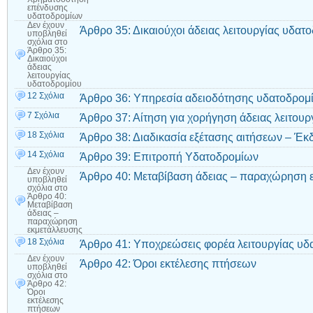
επένδυσης
υδατοδρομίων
Δεν έχουν
Άρθρο 35: Δικαιούχοι άδειας λειτουργίας υδατ
υποβληθεί
σχόλια
στο
Άρθρο 35:
Δικαιούχοι
άδειας
λειτουργίας
υδατοδρομίου
12 Σχόλια
Άρθρο 36: Υπηρεσία αδειοδότησης υδατοδρομ
7 Σχόλια
Άρθρο 37: Αίτηση για χορήγηση άδειας λειτου
18 Σχόλια
Άρθρο 38: Διαδικασία εξέτασης αιτήσεων – Έκ
14 Σχόλια
Άρθρο 39: Επιτροπή Υδατοδρομίων
Δεν έχουν
Άρθρο 40: Μεταβίβαση άδειας – παραχώρηση 
υποβληθεί
σχόλια
στο
Άρθρο 40:
Μεταβίβαση
άδειας –
παραχώρηση
εκμετάλλευσης
18 Σχόλια
Άρθρο 41: Υποχρεώσεις φορέα λειτουργίας υδ
Δεν έχουν
Άρθρο 42: Όροι εκτέλεσης πτήσεων
υποβληθεί
σχόλια
στο
Άρθρο 42:
Όροι
εκτέλεσης
πτήσεων