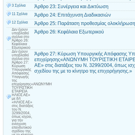
3 Σχόλια
Άρθρο 23: Συνέργεια και Δικτύωση
11 Σχόλια
Άρθρο 24: Επιτάχυνση Διαδικασιών
12 Σχόλια
Άρθρο 25: Παράταση προθεσμίας ολοκλήρωση
Δεν έχουν
Άρθρο 26: Κεφάλαια Εξωτερικού
υποβληθεί
σχόλια
στο
Άρθρο 26:
Κεφάλαια
Εξωτερικού
Δεν έχουν
Άρθρο 27: Κύρωση Υπουργικής Απόφασης Υπ
υποβληθεί
επιχείρησης«ΑΝΩΝΥΜΗ ΤΟΥΡΙΣΤΙΚΗ ΕΤΑΙΡΕΙ
σχόλια
στο
Άρθρο 27:
ΑΕ» στις διατάξεις του Ν. 3299/2004, όπως ισχ
Κύρωση
Υπουργικής
σχεδίου της με το κίνητρο της επιχορήγησης.»
Απόφασης
Υπαγωγής
της
επιχείρησης«ΑΝΩΝΥΜΗ
ΤΟΥΡΙΣΤΙΚΗ
ΕΤΑΙΡΕΙΑ
ΗΛΙΟΣ ΑΕ»
με δ/τ
«ΗΛΙΟΣ ΑΕ»
στις διατάξεις
του Ν.
3299/2004,
όπως ισχύει,
για την
ενίσχυση
επενδυτικού
σχεδίου της
με το κίνητρο