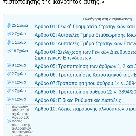
πιστοποίησης της ικανότητας αυτής.»
Πλοήγηση στη Διαβούλευση
25 Σχόλια
Άρθρο 01: Γενική Γραμματεία Στρατηγικών και
2 Σχόλια
Άρθρο 02: Αυτοτελές Τμήμα Επιθεώρησης Ιδι
1 Σχόλιο
Άρθρο 03: Αυτοτελές Τμήμα Στρατηγικών Επε
18 Σχόλια
Άρθρο 04: Στελέχωση των Γενικών Διεύθυνσε
Στρατηγικών Επενδύσεων
8 Σχόλια
Άρθρο 05: Τροποποίηση των άρθρων 1, 2 και 3
2 Σχόλια
Άρθρο 06: Τροποποιήσεις Καταστατικού της «
4 Σχόλια
Άρθρο 07:Τροποποίηση του άρθρου 14 ν. 3894
4 Σχόλια
Άρθρο 08: Τροποποίηση άρθρου 22 ν. 3894/20
4 Σχόλια
Άρθρο 09: Ειδικές Ρυθμιστικές Διατάξεις
Δεν έχουν
Άρθρο 10: Άδειες παραμονής αλλοδαπών στρα
υποβληθεί
σχόλια
στο
Άρθρο 10:
Άδειες
παραμονής
αλλοδαπών
στρατηγικών
επενδυτών