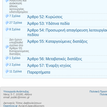
Αναστολή και
ανάκληση
άδειας
λειτουργίας
υδατοδρομίου
7 Σχόλια
Άρθρο 52: Κυρώσεις
27 Σχόλια
Άρθρο 53: Υδάτινα πεδία
8 Σχόλια
Άρθρο 54: Προσωρινή απαγόρευση λειτουργίας
πεδίου
Δεν έχουν
Άρθρο 55: Καταργούμενες διατάξεις
υποβληθεί
σχόλια
στο
Άρθρο 55:
Καταργούμενες
διατάξεις
1 Σχόλιο
Άρθρο 56: Μεταβατικές διατάξεις
2 Σχόλια
Άρθρο 57: Έναρξη ισχύος
11 Σχόλια
Παραρτήματα
Υπουργείο Ανάπτυξης
Πολιτική Προ
Νίκης 5-7, 10180, Αθήνα
Πολιτι
email: public@mnec.gr
Δικτυακός Τόπος Διαβουλεύσεων
OpenGov.gr
Ανοικτή Διακυβέρνηση