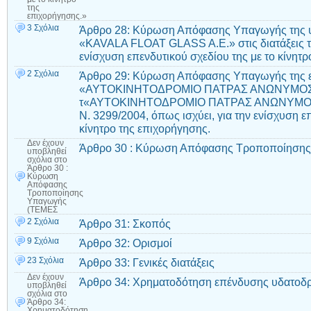
της
επιχορήγησης.»
3 Σχόλια
Άρθρο 28: Κύρωση Απόφασης Υπαγωγής της υ
«KAVALA FLOAT GLASS A.E.» στις διατάξεις το
ενίσχυση επενδυτικού σχεδίου της με το κίνητρ
2 Σχόλια
Άρθρο 29: Κύρωση Απόφασης Υπαγωγής της ε
«ΑΥΤΟΚΙΝΗΤΟΔΡΟΜΙΟ ΠΑΤΡΑΣ ΑΝΩΝΥΜΟΣ Ε
τ«ΑΥΤΟΚΙΝΗΤΟΔΡΟΜΙΟ ΠΑΤΡΑΣ ΑΝΩΝΥΜΟΣ ΕΤΑ
Ν. 3299/2004, όπως ισχύει, για την ενίσχυση ε
κίνητρο της επιχορήγησης.
Δεν έχουν
Άρθρο 30 : Κύρωση Απόφασης Τροποποίηση
υποβληθεί
σχόλια
στο
Άρθρο 30 :
Κύρωση
Απόφασης
Τροποποίησης
Υπαγωγής
(ΤΕΜΕΣ
2 Σχόλια
Άρθρο 31: Σκοπός
9 Σχόλια
Άρθρο 32: Ορισμοί
23 Σχόλια
Άρθρο 33: Γενικές διατάξεις
Δεν έχουν
Άρθρο 34: Xρηματοδότηση επένδυσης υδατοδ
υποβληθεί
σχόλια
στο
Άρθρο 34:
Xρηματοδότηση