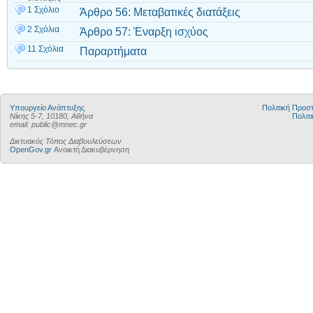
1 Σχόλιο
Άρθρο 56: Μεταβατικές διατάξεις
2 Σχόλια
Άρθρο 57: Έναρξη ισχύος
11 Σχόλια
Παραρτήματα
Υπουργείο Ανάπτυξης
Πολιτική Προ
Νίκης 5-7, 10180, Αθήνα
Πολιτι
email: public@mnec.gr
Δικτυακός Τόπος Διαβουλεύσεων
OpenGov.gr
Ανοικτή Διακυβέρνηση