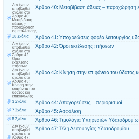
Δεν έχουν
Άρθρο 40: Μεταβίβαση άδειας – παραχώρηση 
υποβληθεί
σχόλια
στο
Άρθρο 40:
Μεταβίβαση
άδειας –
παραχώρηση
εκμετάλλευσης
18 Σχόλια
Άρθρο 41: Υποχρεώσεις φορέα λειτουργίας υδ
Δεν έχουν
Άρθρο 42: Όροι εκτέλεσης πτήσεων
υποβληθεί
σχόλια
στο
Άρθρο 42:
Όροι
εκτέλεσης
πτήσεων
Δεν έχουν
Άρθρο 43: Κίνηση στην επιφάνεια του ύδατος κ
υποβληθεί
σχόλια
στο
Άρθρο 43:
Κίνηση στην
επιφάνεια του
ύδατος και
επικοινωνίες
3 Σχόλια
Άρθρο 44: Απαγορεύσεις – περιορισμοί
7 Σχόλια
Άρθρο 45: Ασφάλιση
5 Σχόλια
Άρθρο 46: Τιμολόγια Υπηρεσιών Υδατοδρομίω
Δεν έχουν
Άρθρο 47: Τέλη Λειτουργίας Υδατοδρομίου
υποβληθεί
σχόλια
στο
Άρθρο 47: