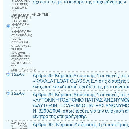
Υπουργικής
σχεδίου της με το κίνητρο της επιχορήγησης.»
Απόφασης
Υπαγωγής
της
επιχείρησης«ΑΝΩΝΥΜΗ
ΤΟΥΡΙΣΤΙΚΗ
ΕΤΑΙΡΕΙΑ
ΗΛΙΟΣ ΑΕ»
με δ/τ
«ΗΛΙΟΣ ΑΕ»
στις διατάξεις
του Ν.
3299/2004,
όπως ισχύει,
για την
ενίσχυση
επενδυτικού
σχεδίου της
με το κίνητρο
της
επιχορήγησης.»
3 Σχόλια
Άρθρο 28: Κύρωση Απόφασης Υπαγωγής της υ
«KAVALA FLOAT GLASS A.E.» στις διατάξεις το
ενίσχυση επενδυτικού σχεδίου της με το κίνητρ
2 Σχόλια
Άρθρο 29: Κύρωση Απόφασης Υπαγωγής της ε
«ΑΥΤΟΚΙΝΗΤΟΔΡΟΜΙΟ ΠΑΤΡΑΣ ΑΝΩΝΥΜΟΣ Ε
τ«ΑΥΤΟΚΙΝΗΤΟΔΡΟΜΙΟ ΠΑΤΡΑΣ ΑΝΩΝΥΜΟΣ ΕΤΑ
Ν. 3299/2004, όπως ισχύει, για την ενίσχυση ε
κίνητρο της επιχορήγησης.
Δεν έχουν
Άρθρο 30 : Κύρωση Απόφασης Τροποποίηση
υποβληθεί