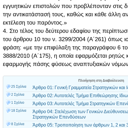
εγγυητικών επιστολών που προβλέπονταν στις δι
την αντικατάστασή τους, καθώς και κάθε άλλη αν
εκτέλεση του παρόντος.»
4. Στο τέλος του δεύτερου εδαφίου της περίπτω
του άρθρου 10 του ν. 3299/2004 (Α΄261) όπως ισ
φράση: «με την επιφύλαξη της παραγράφου 6 το
3888/2010 (Α΄175), η οποία εφαρμόζεται ρητώς 
εφαρμογής πάσης φύσεως αναπτυξιακών νόμων
Πλοήγηση στη Διαβούλευση
25 Σχόλια
Άρθρο 01: Γενική Γραμματεία Στρατηγικών και
2 Σχόλια
Άρθρο 02: Αυτοτελές Τμήμα Επιθεώρησης Ιδι
1 Σχόλιο
Άρθρο 03: Αυτοτελές Τμήμα Στρατηγικών Επε
18 Σχόλια
Άρθρο 04: Στελέχωση των Γενικών Διεύθυνσε
Στρατηγικών Επενδύσεων
8 Σχόλια
Άρθρο 05: Τροποποίηση των άρθρων 1, 2 και 3