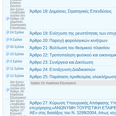
Ειδικού
Σκοπού
Δεν έχουν
Άρθρο 18: Δημόσιες Στρατηγικές Επενδύσεις
υποβληθεί
σχόλια
στο
Άρθρο 18:
Δημόσιες
Στρατηγικές
Επενδύσεις
24 Σχόλια
Άρθρο 19: Ενίσχυση της ρευστότητας των επι
9 Σχόλια
Άρθρο 20: Παροχή φορολογικών κινήτρων
50 Σχόλια
Άρθρο 21: Βελτίωση του θεσμικού πλαισίου
10 Σχόλια
Άρθρο 22: Τροποποίηση φυσικού και οικονομικ
3 Σχόλια
Άρθρο 23: Συνέργεια και Δικτύωση
11 Σχόλια
Άρθρο 24: Επιτάχυνση Διαδικασιών
12 Σχόλια
Άρθρο 25: Παράταση προθεσμίας ολοκλήρωση
Δεν έχουν
Άρθρο 26: Κεφάλαια Εξωτερικού
υποβληθεί
σχόλια
στο
Άρθρο 26:
Κεφάλαια
Εξωτερικού
Δεν έχουν
Άρθρο 27: Κύρωση Υπουργικής Απόφασης Υπ
υποβληθεί
επιχείρησης«ΑΝΩΝΥΜΗ ΤΟΥΡΙΣΤΙΚΗ ΕΤΑΙΡΕΙ
σχόλια
στο
Άρθρο 27:
ΑΕ» στις διατάξεις του Ν. 3299/2004, όπως ισχ
Κύρωση