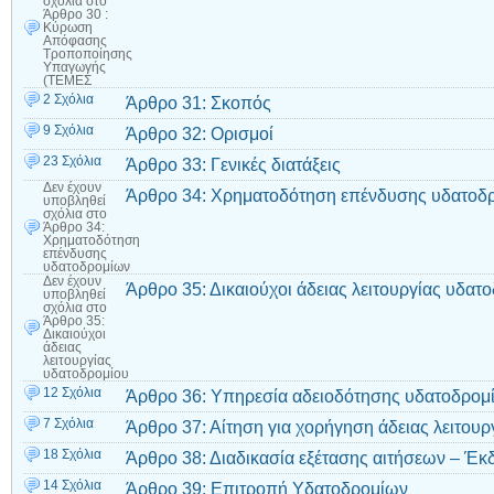
σχόλια
στο
Άρθρο 30 :
Κύρωση
Απόφασης
Τροποποίησης
Υπαγωγής
(ΤΕΜΕΣ
2 Σχόλια
Άρθρο 31: Σκοπός
9 Σχόλια
Άρθρο 32: Ορισμοί
23 Σχόλια
Άρθρο 33: Γενικές διατάξεις
Δεν έχουν
Άρθρο 34: Xρηματοδότηση επένδυσης υδατοδ
υποβληθεί
σχόλια
στο
Άρθρο 34:
Xρηματοδότηση
επένδυσης
υδατοδρομίων
Δεν έχουν
Άρθρο 35: Δικαιούχοι άδειας λειτουργίας υδατ
υποβληθεί
σχόλια
στο
Άρθρο 35:
Δικαιούχοι
άδειας
λειτουργίας
υδατοδρομίου
12 Σχόλια
Άρθρο 36: Υπηρεσία αδειοδότησης υδατοδρομ
7 Σχόλια
Άρθρο 37: Αίτηση για χορήγηση άδειας λειτου
18 Σχόλια
Άρθρο 38: Διαδικασία εξέτασης αιτήσεων – Έκ
14 Σχόλια
Άρθρο 39: Επιτροπή Υδατοδρομίων