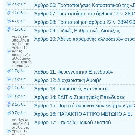
2 Σχόλια
Άρθρο 06: Τροποποιήσεις Καταστατικού της «
4 Σχόλια
Άρθρο 07:Τροποποίηση του άρθρου 14 ν. 3894
4 Σχόλια
Άρθρο 08: Τροποποίηση άρθρου 22 ν. 3894/20
4 Σχόλια
Άρθρο 09: Ειδικές Ρυθμιστικές Διατάξεις
Δεν έχουν
Άρθρο 10: Άδειες παραμονής αλλοδαπών στρα
υποβληθεί
σχόλια
στο
Άρθρο 10:
Άδειες
παραμονής
αλλοδαπών
στρατηγικών
επενδυτών
1 Σχόλιο
Άρθρο 11: Φερεγγυότητα Επενδυτών
7 Σχόλια
Άρθρο 12: Διαχειριστική Αμοιβή
1 Σχόλιο
Άρθρο 13: Τουριστικές Επενδύσεις
1 Σχόλιο
Άρθρο 14: ΣΔΙΤ & Στρατηγικές Επενδύσεις
3 Σχόλια
Άρθρο 15: Παροχή φορολογικών κινήτρων για 
9 Σχόλια
Άρθρο 16: ΠΑΡΑΚΤΙΟ ΑΤΤΙΚΟ ΜΕΤΩΠΟ Α.Ε.
Δεν έχουν
Άρθρο 17: Εταιρεία Ειδικού Σκοπού
υποβληθεί
σχόλια
στο
Άρθρο 17:
Εταιρεία