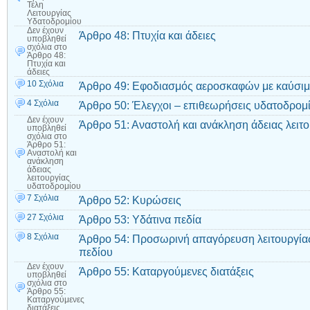
Τέλη
Λειτουργίας
Υδατοδρομίου
Δεν έχουν
Άρθρο 48: Πτυχία και άδειες
υποβληθεί
σχόλια
στο
Άρθρο 48:
Πτυχία και
άδειες
10 Σχόλια
Άρθρο 49: Εφοδιασμός αεροσκαφών με καύσι
4 Σχόλια
Άρθρο 50: Έλεγχοι – επιθεωρήσεις υδατοδρομ
Δεν έχουν
Άρθρο 51: Αναστολή και ανάκληση άδειας λειτ
υποβληθεί
σχόλια
στο
Άρθρο 51:
Αναστολή και
ανάκληση
άδειας
λειτουργίας
υδατοδρομίου
7 Σχόλια
Άρθρο 52: Κυρώσεις
27 Σχόλια
Άρθρο 53: Υδάτινα πεδία
8 Σχόλια
Άρθρο 54: Προσωρινή απαγόρευση λειτουργίας
πεδίου
Δεν έχουν
Άρθρο 55: Καταργούμενες διατάξεις
υποβληθεί
σχόλια
στο
Άρθρο 55:
Καταργούμενες
διατάξεις