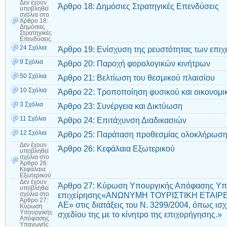
Δεν έχουν
Άρθρο 18: Δημόσιες Στρατηγικές Επενδύσεις
υποβληθεί
σχόλια
στο
Άρθρο 18:
Δημόσιες
Στρατηγικές
Επενδύσεις
24 Σχόλια
Άρθρο 19: Ενίσχυση της ρευστότητας των επι
9 Σχόλια
Άρθρο 20: Παροχή φορολογικών κινήτρων
50 Σχόλια
Άρθρο 21: Βελτίωση του θεσμικού πλαισίου
10 Σχόλια
Άρθρο 22: Τροποποίηση φυσικού και οικονομικ
3 Σχόλια
Άρθρο 23: Συνέργεια και Δικτύωση
11 Σχόλια
Άρθρο 24: Επιτάχυνση Διαδικασιών
12 Σχόλια
Άρθρο 25: Παράταση προθεσμίας ολοκλήρωση
Δεν έχουν
Άρθρο 26: Κεφάλαια Εξωτερικού
υποβληθεί
σχόλια
στο
Άρθρο 26:
Κεφάλαια
Εξωτερικού
Δεν έχουν
Άρθρο 27: Κύρωση Υπουργικής Απόφασης Υπ
υποβληθεί
επιχείρησης«ΑΝΩΝΥΜΗ ΤΟΥΡΙΣΤΙΚΗ ΕΤΑΙΡΕΙ
σχόλια
στο
Άρθρο 27:
ΑΕ» στις διατάξεις του Ν. 3299/2004, όπως ισχ
Κύρωση
Υπουργικής
σχεδίου της με το κίνητρο της επιχορήγησης.»
Απόφασης
Υπαγωγής