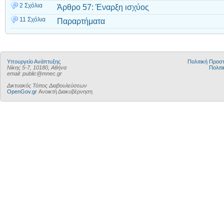
2 Σχόλια
Άρθρο 57: Έναρξη ισχύος
11 Σχόλια
Παραρτήματα
Υπουργείο Ανάπτυξης
Πολιτική Προ
Νίκης 5-7, 10180, Αθήνα
Πολιτι
email: public@mnec.gr
Δικτυακός Τόπος Διαβουλεύσεων
OpenGov.gr
Ανοικτή Διακυβέρνηση