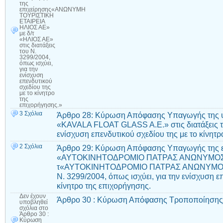
της
επιχείρησης«ΑΝΩΝΥΜΗ
ΤΟΥΡΙΣΤΙΚΗ
ΕΤΑΙΡΕΙΑ
ΗΛΙΟΣ ΑΕ»
με δ/τ
«ΗΛΙΟΣ ΑΕ»
στις διατάξεις
του Ν.
3299/2004,
όπως ισχύει,
για την
ενίσχυση
επενδυτικού
σχεδίου της
με το κίνητρο
της
επιχορήγησης.»
3 Σχόλια
Άρθρο 28: Κύρωση Απόφασης Υπαγωγής της υ
«KAVALA FLOAT GLASS A.E.» στις διατάξεις το
ενίσχυση επενδυτικού σχεδίου της με το κίνητρ
2 Σχόλια
Άρθρο 29: Κύρωση Απόφασης Υπαγωγής της ε
«ΑΥΤΟΚΙΝΗΤΟΔΡΟΜΙΟ ΠΑΤΡΑΣ ΑΝΩΝΥΜΟΣ Ε
τ«ΑΥΤΟΚΙΝΗΤΟΔΡΟΜΙΟ ΠΑΤΡΑΣ ΑΝΩΝΥΜΟΣ ΕΤΑ
Ν. 3299/2004, όπως ισχύει, για την ενίσχυση ε
κίνητρο της επιχορήγησης.
Δεν έχουν
Άρθρο 30 : Κύρωση Απόφασης Τροποποίηση
υποβληθεί
σχόλια
στο
Άρθρο 30 :
Κύρωση