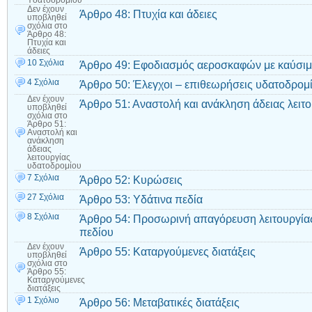
Υδατοδρομίου
Δεν έχουν
Άρθρο 48: Πτυχία και άδειες
υποβληθεί
σχόλια
στο
Άρθρο 48:
Πτυχία και
άδειες
10 Σχόλια
Άρθρο 49: Εφοδιασμός αεροσκαφών με καύσι
4 Σχόλια
Άρθρο 50: Έλεγχοι – επιθεωρήσεις υδατοδρομ
Δεν έχουν
Άρθρο 51: Αναστολή και ανάκληση άδειας λειτ
υποβληθεί
σχόλια
στο
Άρθρο 51:
Αναστολή και
ανάκληση
άδειας
λειτουργίας
υδατοδρομίου
7 Σχόλια
Άρθρο 52: Κυρώσεις
27 Σχόλια
Άρθρο 53: Υδάτινα πεδία
8 Σχόλια
Άρθρο 54: Προσωρινή απαγόρευση λειτουργίας
πεδίου
Δεν έχουν
Άρθρο 55: Καταργούμενες διατάξεις
υποβληθεί
σχόλια
στο
Άρθρο 55:
Καταργούμενες
διατάξεις
1 Σχόλιο
Άρθρο 56: Μεταβατικές διατάξεις