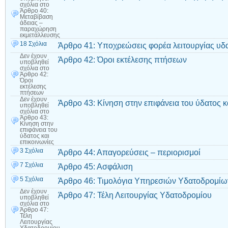
σχόλια
στο
Άρθρο 40:
Μεταβίβαση
άδειας –
παραχώρηση
εκμετάλλευσης
18 Σχόλια
Άρθρο 41: Υποχρεώσεις φορέα λειτουργίας υδ
Δεν έχουν
Άρθρο 42: Όροι εκτέλεσης πτήσεων
υποβληθεί
σχόλια
στο
Άρθρο 42:
Όροι
εκτέλεσης
πτήσεων
Δεν έχουν
Άρθρο 43: Κίνηση στην επιφάνεια του ύδατος κ
υποβληθεί
σχόλια
στο
Άρθρο 43:
Κίνηση στην
επιφάνεια του
ύδατος και
επικοινωνίες
3 Σχόλια
Άρθρο 44: Απαγορεύσεις – περιορισμοί
7 Σχόλια
Άρθρο 45: Ασφάλιση
5 Σχόλια
Άρθρο 46: Τιμολόγια Υπηρεσιών Υδατοδρομίω
Δεν έχουν
Άρθρο 47: Τέλη Λειτουργίας Υδατοδρομίου
υποβληθεί
σχόλια
στο
Άρθρο 47:
Τέλη
Λειτουργίας