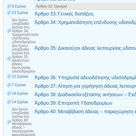
9 Σχόλια
Άρθρο 32: Ορισμοί
23 Σχόλια
Άρθρο 33: Γενικές διατάξεις
Δεν έχουν
Άρθρο 34: Xρηματοδότηση επένδυσης υδατοδ
υποβληθεί
σχόλια
στο
Άρθρο 34:
Xρηματοδότηση
επένδυσης
υδατοδρομίων
Δεν έχουν
Άρθρο 35: Δικαιούχοι άδειας λειτουργίας υδατ
υποβληθεί
σχόλια
στο
Άρθρο 35:
Δικαιούχοι
άδειας
λειτουργίας
υδατοδρομίου
12 Σχόλια
Άρθρο 36: Υπηρεσία αδειοδότησης υδατοδρομ
7 Σχόλια
Άρθρο 37: Αίτηση για χορήγηση άδειας λειτου
18 Σχόλια
Άρθρο 38: Διαδικασία εξέτασης αιτήσεων – Έκ
14 Σχόλια
Άρθρο 39: Επιτροπή Υδατοδρομίων
Δεν έχουν
Άρθρο 40: Μεταβίβαση άδειας – παραχώρηση 
υποβληθεί
σχόλια
στο
Άρθρο 40:
Μεταβίβαση
άδειας –
παραχώρηση
εκμετάλλευσης