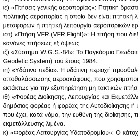
ιε) «Πτήσεις γενικής αεροπορίας»: Πτητική δρασ
πολιτικής αεροπορίας η οποία δεν είναι πτητική 
μεταφορών ή πτητική λειτουργία αεροπορικών ε
ιστ) «Πτήση VFR (VFR Flight)»: Η πτήση που δι
κανόνες πτήσεως εξ όψεως.
ιζ) «Σύστημα W.G.S.-84»: Το Παγκόσμιο Γεωδαιτ
Geodetic System) του έτους 1984.
ιη) «Υδάτινο πεδίο»: Η υδάτινη περιοχή προσθα
αποθαλάσσωσης αεροσκάφους, που χρησιμοποιεί
εκτάκτως για την εξυπηρέτηση μη τακτικών πτή
ιθ) «Φορέας Διοίκησης, Λειτουργίας και Εκμετάλ
δημόσιος φορέας ή φορέας της Αυτοδιοίκησης ή ι
που έχει, κατά νόμο, την ευθύνη της διοίκησης, τ
εκμετάλλευσης λιμένα.
κ) «Φορέας Λειτουργίας Υδατοδρομίου»: Ο κάτοχο