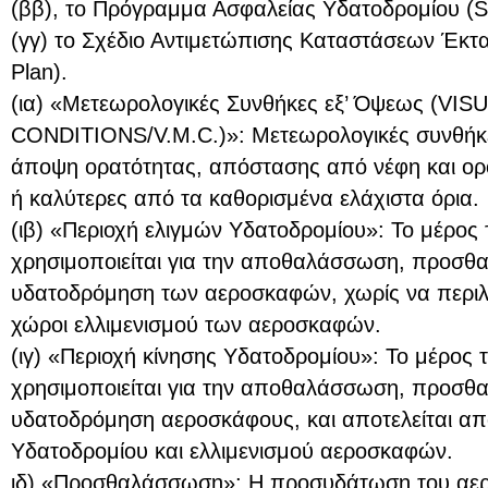
(ββ), το Πρόγραμμα Ασφαλείας Υδατοδρομίου (S
(γγ) το Σχέδιο Αντιμετώπισης Καταστάσεων Έκτ
Plan).
(ια) «Μετεωρολογικές Συνθήκες εξ’ Όψεως (
CONDITIONS/V.M.C.)»: Μετεωρολογικές συνθήκ
άποψη ορατότητας, απόστασης από νέφη και ορο
ή καλύτερες από τα καθορισμένα ελάχιστα όρια.
(ιβ) «Περιοχή ελιγμών Υδατοδρομίου»: Το μέρος
χρησιμοποιείται για την αποθαλάσσωση, προσθ
υδατοδρόμηση των αεροσκαφών, χωρίς να περιλ
χώροι ελλιμενισμού των αεροσκαφών.
(ιγ) «Περιοχή κίνησης Υδατοδρομίου»: Το μέρος
χρησιμοποιείται για την αποθαλάσσωση, προσθ
υδατοδρόμηση αεροσκάφους, και αποτελείται από
Υδατοδρομίου και ελλιμενισμού αεροσκαφών.
ιδ) «Προσθαλάσσωση»: Η προσυδάτωση του αε