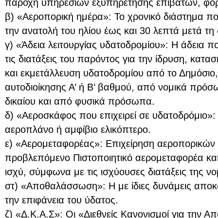
παροχή υπηρεσιών εξυπηρέτησης επιβατών, φορτ
β) «Αεροπορική ημέρα»: Το χρονικό διάστημα που
την ανατολή του ηλίου έως και 30 λεπτά μετά τη 
γ) «Άδεια λειτουργίας υδατοδρομίου»: Η άδεια 
τις διατάξεις του παρόντος για την ίδρυση, κατα
και εκμετάλλευση υδατοδρομίου από το Δημόσιο
αυτοδιοίκησης Α’ ή Β’ βαθμού, από νομικά πρόσ
δικαίου και από φυσικά πρόσωπα.
δ) «Αεροσκάφος που επιχειρεί σε υδατοδρόμιο»
αεροπλάνο ή αμφίβιο ελικόπτερο.
ε) «Αερομεταφορέας»: Επιχείρηση αεροπορικών 
προβλεπόμενο Πιστοποιητικό αερομεταφορέα και
ισχύ, σύμφωνα με τις ισχύουσες διατάξεις της ν
στ) «Αποθαλάσσωση»: Η με ίδιες δυνάμεις απο
την επιφάνεια του ύδατος.
ζ) «Δ.Κ.Α.Σ»: Οι «Διεθνείς Κανονισμοί για την