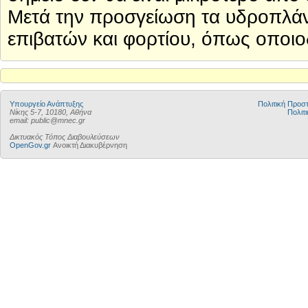
Μετά την προσγείωση τα υδροπλάνα
επιβατών και φορτίου, όπως οποι
Υπουργείο Ανάπτυξης
Πολιτική Προ
Νίκης 5-7, 10180, Αθήνα
Πολιτι
email: public@mnec.gr
Δικτυακός Τόπος Διαβουλεύσεων
OpenGov.gr
Ανοικτή Διακυβέρνηση