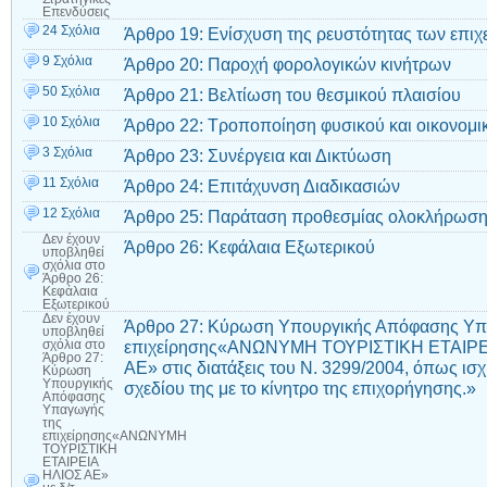
Επενδύσεις
24 Σχόλια
Άρθρο 19: Ενίσχυση της ρευστότητας των επι
9 Σχόλια
Άρθρο 20: Παροχή φορολογικών κινήτρων
50 Σχόλια
Άρθρο 21: Βελτίωση του θεσμικού πλαισίου
10 Σχόλια
Άρθρο 22: Τροποποίηση φυσικού και οικονομικ
3 Σχόλια
Άρθρο 23: Συνέργεια και Δικτύωση
11 Σχόλια
Άρθρο 24: Επιτάχυνση Διαδικασιών
12 Σχόλια
Άρθρο 25: Παράταση προθεσμίας ολοκλήρωση
Δεν έχουν
Άρθρο 26: Κεφάλαια Εξωτερικού
υποβληθεί
σχόλια
στο
Άρθρο 26:
Κεφάλαια
Εξωτερικού
Δεν έχουν
Άρθρο 27: Κύρωση Υπουργικής Απόφασης Υπ
υποβληθεί
επιχείρησης«ΑΝΩΝΥΜΗ ΤΟΥΡΙΣΤΙΚΗ ΕΤΑΙΡΕΙ
σχόλια
στο
Άρθρο 27:
ΑΕ» στις διατάξεις του Ν. 3299/2004, όπως ισχ
Κύρωση
Υπουργικής
σχεδίου της με το κίνητρο της επιχορήγησης.»
Απόφασης
Υπαγωγής
της
επιχείρησης«ΑΝΩΝΥΜΗ
ΤΟΥΡΙΣΤΙΚΗ
ΕΤΑΙΡΕΙΑ
ΗΛΙΟΣ ΑΕ»