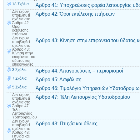
18 Σχόλια
Άρθρο 41: Υποχρεώσεις φορέα λειτουργίας υδ
Δεν έχουν
Άρθρο 42: Όροι εκτέλεσης πτήσεων
υποβληθεί
σχόλια
στο
Άρθρο 42:
Όροι
εκτέλεσης
πτήσεων
Δεν έχουν
Άρθρο 43: Κίνηση στην επιφάνεια του ύδατος κ
υποβληθεί
σχόλια
στο
Άρθρο 43:
Κίνηση στην
επιφάνεια του
ύδατος και
επικοινωνίες
3 Σχόλια
Άρθρο 44: Απαγορεύσεις – περιορισμοί
7 Σχόλια
Άρθρο 45: Ασφάλιση
5 Σχόλια
Άρθρο 46: Τιμολόγια Υπηρεσιών Υδατοδρομίω
Δεν έχουν
Άρθρο 47: Τέλη Λειτουργίας Υδατοδρομίου
υποβληθεί
σχόλια
στο
Άρθρο 47:
Τέλη
Λειτουργίας
Υδατοδρομίου
Δεν έχουν
Άρθρο 48: Πτυχία και άδειες
υποβληθεί
σχόλια
στο
Άρθρο 48:
Πτυχία και