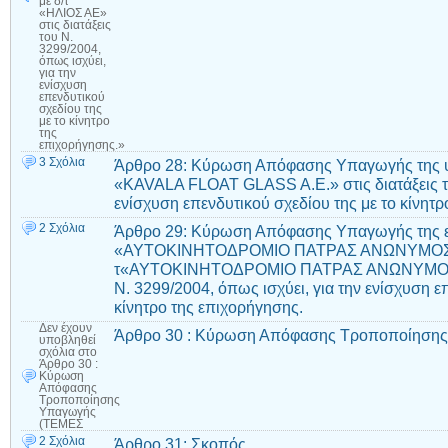
με δ/τ
«ΗΛΙΟΣ ΑΕ»
στις διατάξεις
του Ν.
3299/2004,
όπως ισχύει,
για την
ενίσχυση
επενδυτικού
σχεδίου της
με το κίνητρο
της
επιχορήγησης.»
3 Σχόλια
Άρθρο 28: Κύρωση Απόφασης Υπαγωγής της υ
«KAVALA FLOAT GLASS A.E.» στις διατάξεις το
ενίσχυση επενδυτικού σχεδίου της με το κίνητρ
2 Σχόλια
Άρθρο 29: Κύρωση Απόφασης Υπαγωγής της ε
«ΑΥΤΟΚΙΝΗΤΟΔΡΟΜΙΟ ΠΑΤΡΑΣ ΑΝΩΝΥΜΟΣ Ε
τ«ΑΥΤΟΚΙΝΗΤΟΔΡΟΜΙΟ ΠΑΤΡΑΣ ΑΝΩΝΥΜΟΣ ΕΤΑ
Ν. 3299/2004, όπως ισχύει, για την ενίσχυση ε
κίνητρο της επιχορήγησης.
Δεν έχουν
Άρθρο 30 : Κύρωση Απόφασης Τροποποίηση
υποβληθεί
σχόλια
στο
Άρθρο 30 :
Κύρωση
Απόφασης
Τροποποίησης
Υπαγωγής
(ΤΕΜΕΣ
2 Σχόλια
Άρθρο 31: Σκοπός