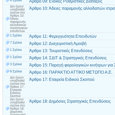
4 Σχόλια
Άρθρο 09: Ειδικές Ρυθμιστικές Διατάξεις
Δεν έχουν
Άρθρο 10: Άδειες παραμονής αλλοδαπών στρα
υποβληθεί
σχόλια
στο
Άρθρο 10:
Άδειες
παραμονής
αλλοδαπών
στρατηγικών
επενδυτών
1 Σχόλιο
Άρθρο 11: Φερεγγυότητα Επενδυτών
7 Σχόλια
Άρθρο 12: Διαχειριστική Αμοιβή
1 Σχόλιο
Άρθρο 13: Τουριστικές Επενδύσεις
1 Σχόλιο
Άρθρο 14: ΣΔΙΤ & Στρατηγικές Επενδύσεις
3 Σχόλια
Άρθρο 15: Παροχή φορολογικών κινήτρων για 
9 Σχόλια
Άρθρο 16: ΠΑΡΑΚΤΙΟ ΑΤΤΙΚΟ ΜΕΤΩΠΟ Α.Ε.
Δεν έχουν
Άρθρο 17: Εταιρεία Ειδικού Σκοπού
υποβληθεί
σχόλια
στο
Άρθρο 17:
Εταιρεία
Ειδικού
Σκοπού
Δεν έχουν
Άρθρο 18: Δημόσιες Στρατηγικές Επενδύσεις
υποβληθεί
σχόλια
στο
Άρθρο 18:
Δημόσιες
Στρατηγικές