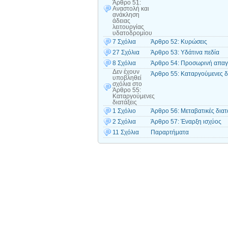
Άρθρο 51:
Αναστολή και
ανάκληση
άδειας
λειτουργίας
υδατοδρομίου
7 Σχόλια
Άρθρο 52: Κυρώσεις
27 Σχόλια
Άρθρο 53: Υδάτινα πεδία
8 Σχόλια
Άρθρο 54: Προσωρινή απαγό
Δεν έχουν
Άρθρο 55: Καταργούμενες δ
υποβληθεί
σχόλια
στο
Άρθρο 55:
Καταργούμενες
διατάξεις
1 Σχόλιο
Άρθρο 56: Μεταβατικές διατ
2 Σχόλια
Άρθρο 57: Έναρξη ισχύος
11 Σχόλια
Παραρτήματα