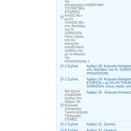
της
επιχείρησης«ΑΝΩΝΥΜΗ
ΤΟΥΡΙΣΤΙΚΗ
ΕΤΑΙΡΕΙΑ
ΗΛΙΟΣ ΑΕ»
με δ/τ
«ΗΛΙΟΣ ΑΕ»
στις διατάξεις
του Ν.
3299/2004,
όπως ισχύει,
για την
ενίσχυση
επενδυτικού
σχεδίου της
με το κίνητρο
της
επιχορήγησης.»
3 Σχόλια
Άρθρο 28: Κύρωση Απόφαση
στις διατάξεις του Ν. 3299/
επιχορήγησης.
2 Σχόλια
Άρθρο 29: Κύρωση Απόφα
ΕΤΑΙΡΕΙΑ » με δ/τ«ΑΥΤΟΚΙ
3299/2004, όπως ισχύει, για
Δεν έχουν
Άρθρο 30 : Κύρωση Απόφα
υποβληθεί
σχόλια
στο
Άρθρο 30 :
Κύρωση
Απόφασης
Τροποποίησης
Υπαγωγής
(ΤΕΜΕΣ
2 Σχόλια
Άρθρο 31: Σκοπός
9 Σχόλια
Άρθρο 32: Ορισμοί