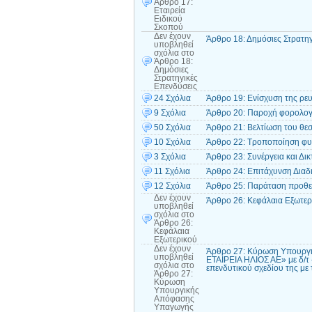
Άρθρο 17:
Εταιρεία
Ειδικού
Σκοπού
Δεν έχουν
Άρθρο 18: Δημόσιες Στρατηγ
υποβληθεί
σχόλια
στο
Άρθρο 18:
Δημόσιες
Στρατηγικές
Επενδύσεις
24 Σχόλια
Άρθρο 19: Ενίσχυση της ρε
9 Σχόλια
Άρθρο 20: Παροχή φορολογ
50 Σχόλια
Άρθρο 21: Βελτίωση του θε
10 Σχόλια
Άρθρο 22: Τροποποίηση φυσ
3 Σχόλια
Άρθρο 23: Συνέργεια και Δι
11 Σχόλια
Άρθρο 24: Επιτάχυνση Διαδ
12 Σχόλια
Άρθρο 25: Παράταση προθε
Δεν έχουν
Άρθρο 26: Κεφάλαια Εξωτερ
υποβληθεί
σχόλια
στο
Άρθρο 26:
Κεφάλαια
Εξωτερικού
Δεν έχουν
Άρθρο 27: Κύρωση Υπουργ
υποβληθεί
ΕΤΑΙΡΕΙΑ ΗΛΙΟΣ ΑΕ» με δ/τ «
σχόλια
στο
επενδυτικού σχεδίου της με
Άρθρο 27:
Κύρωση
Υπουργικής
Απόφασης
Υπαγωγής