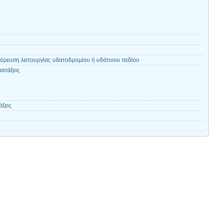
ρευση λειτουργίας υδατοδρομίου ή υδάτινου πεδίου
ιατάξεις
άξεις