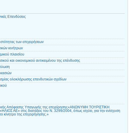
ικές Επενδύσεις
υστότητας των επιχειρήσεων
ικών κινήτρων
σμικού πλαισίου
ικού και οικονομικού αντικειμένου της επένδυσης
κτύωση
ικασιών
σμίας ολοκλήρωσης επενδυτικών σχεδίων
ικού
ικής Απόφασης Υπαγωγής της επιχείρησης«ΑΝΩΝΥΜΗ ΤΟΥΡΙΣΤΙΚΗ
ΗΛΙΟΣ ΑΕ» στις διατάξεις του Ν. 3299/2004, όπως ισχύει, για την ενίσχυση
 το κίνητρο της επιχορήγησης.»