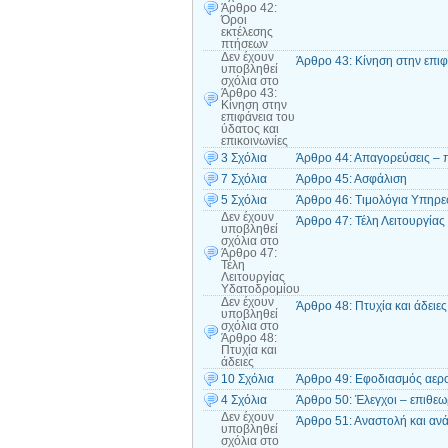
Άρθρο 42:
Όροι
εκτέλεσης
πτήσεων
Δεν έχουν
Άρθρο 43: Κίνηση στην επιφ
υποβληθεί
σχόλια
στο
Άρθρο 43:
Κίνηση στην
επιφάνεια του
ύδατος και
επικοινωνίες
3 Σχόλια
Άρθρο 44: Απαγορεύσεις – 
7 Σχόλια
Άρθρο 45: Ασφάλιση
5 Σχόλια
Άρθρο 46: Τιμολόγια Υπηρ
Δεν έχουν
Άρθρο 47: Τέλη Λειτουργία
υποβληθεί
σχόλια
στο
Άρθρο 47:
Τέλη
Λειτουργίας
Υδατοδρομίου
Δεν έχουν
Άρθρο 48: Πτυχία και άδειες
υποβληθεί
σχόλια
στο
Άρθρο 48:
Πτυχία και
άδειες
10 Σχόλια
Άρθρο 49: Εφοδιασμός αερ
4 Σχόλια
Άρθρο 50: Έλεγχοι – επιθε
Δεν έχουν
Άρθρο 51: Αναστολή και αν
υποβληθεί
σχόλια
στο