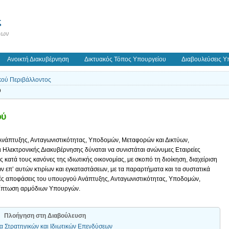
ς
εων
Ανοικτή Διακυβέρνηση
Δικτυακός Τόπος Υπουργείου
Διαβουλεύσεις Υ
κού Περιβάλλοντος
ύ
ού
άπτυξης, Ανταγωνιστικότητας, Υποδομών, Μεταφορών και Δικτύων,
ι Ηλεκτρονικής Διακυβέρνησης δύναται να συνιστάται ανώνυμες Εταιρείες
κατά τους κανόνες της ιδιωτικής οικονομίας, με σκοπό τη διοίκηση, διαχείριση
ων επ’ αυτών κτιρίων και εγκαταστάσεων, με τα παραρτήματα και τα συστατικά
ινές αποφάσεις του υπουργού Ανάπτυξης, Ανταγωνιστικότητας, Υποδομών,
ερίπτωση αρμόδιων Υπουργών.
Πλοήγηση στη Διαβούλευση
α Στρατηγικών και Ιδιωτικών Επενδύσεων