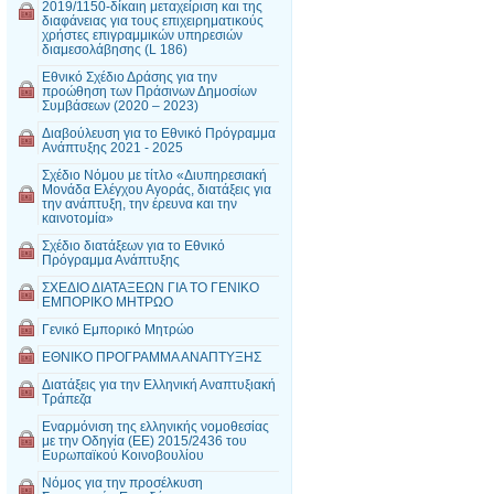
2019/1150-δίκαιη μεταχείριση και της
διαφάνειας για τους επιχειρηματικούς
χρήστες επιγραμμικών υπηρεσιών
διαμεσολάβησης (L 186)
Εθνικό Σχέδιο Δράσης για την
προώθηση των Πράσινων Δημοσίων
Συμβάσεων (2020 – 2023)
Διαβούλευση για το Εθνικό Πρόγραμμα
Ανάπτυξης 2021 - 2025
Σχέδιο Νόμου με τίτλο «Διυπηρεσιακή
Μονάδα Ελέγχου Αγοράς, διατάξεις για
την ανάπτυξη, την έρευνα και την
καινοτομία»
Σχέδιο διατάξεων για το Εθνικό
Πρόγραμμα Ανάπτυξης
ΣΧΕΔΙΟ ΔΙΑΤΑΞΕΩΝ ΓΙΑ ΤΟ ΓΕΝΙΚΟ
ΕΜΠΟΡΙΚΟ ΜΗΤΡΩΟ
Γενικό Εμπορικό Μητρώο
ΕΘΝΙΚΟ ΠΡΟΓΡΑΜΜΑ ΑΝΑΠΤΥΞΗΣ
Διατάξεις για την Ελληνική Αναπτυξιακή
Τράπεζα
Εναρμόνιση της ελληνικής νομοθεσίας
με την Οδηγία (ΕΕ) 2015/2436 του
Ευρωπαϊκού Κοινοβουλίου
Νόμος για την προσέλκυση