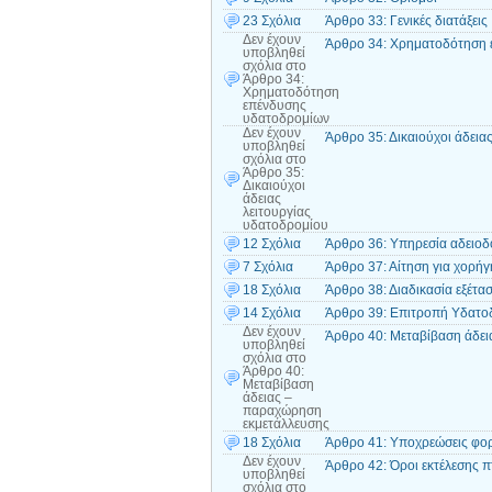
23 Σχόλια
Άρθρο 33: Γενικές διατάξεις
Δεν έχουν
Άρθρο 34: Xρηματοδότηση 
υποβληθεί
σχόλια
στο
Άρθρο 34:
Xρηματοδότηση
επένδυσης
υδατοδρομίων
Δεν έχουν
Άρθρο 35: Δικαιούχοι άδεια
υποβληθεί
σχόλια
στο
Άρθρο 35:
Δικαιούχοι
άδειας
λειτουργίας
υδατοδρομίου
12 Σχόλια
Άρθρο 36: Υπηρεσία αδειο
7 Σχόλια
Άρθρο 37: Αίτηση για χορήγ
18 Σχόλια
Άρθρο 38: Διαδικασία εξέτα
14 Σχόλια
Άρθρο 39: Επιτροπή Υδατο
Δεν έχουν
Άρθρο 40: Μεταβίβαση άδε
υποβληθεί
σχόλια
στο
Άρθρο 40:
Μεταβίβαση
άδειας –
παραχώρηση
εκμετάλλευσης
18 Σχόλια
Άρθρο 41: Υποχρεώσεις φορ
Δεν έχουν
Άρθρο 42: Όροι εκτέλεσης 
υποβληθεί
σχόλια
στο