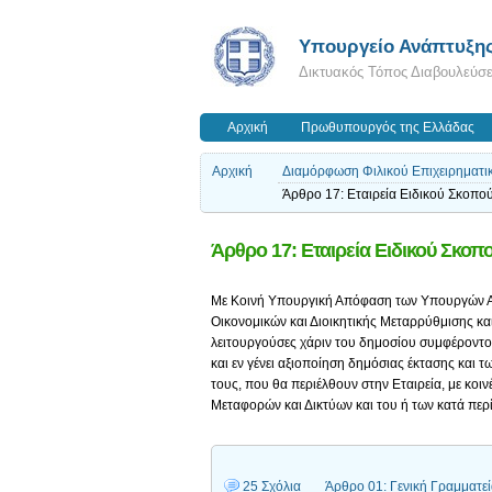
Υπουργείο Ανάπτυξη
Δικτυακός Τόπος Διαβουλεύσ
Αρχική
Πρωθυπουργός της Ελλάδας
Αρχική
Διαμόρφωση Φιλικού Επιχειρηματι
Άρθρο 17: Εταιρεία Ειδικού Σκοπο
Άρθρο 17: Εταιρεία Ειδικού Σκοπ
Με Κοινή Υπουργική Απόφαση των Υπουργών Αν
Οικονομικών και Διοικητικής Μεταρρύθμισης κα
λειτουργούσες χάριν του δημοσίου συμφέροντος 
και εν γένει αξιοποίηση δημόσιας έκτασης και τ
τους, που θα περιέλθουν στην Εταιρεία, με κο
Μεταφορών και Δικτύων και του ή των κατά π
25 Σχόλια
Άρθρο 01: Γενική Γραμματεί