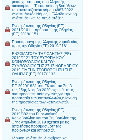
μετασχηματισμός της ελληνικής
οικονομίας – Τροποποίηση διατάξεων
του αναπτυξιακού νόμου 4887/2022
Αναπτυξιακός Νόμος – Ελλάδα Ισχυρή
Ανάπτυξη- και λοιπές διατάξεις
Ενσωμάτωση της Οδηγίας (ΕΕ)
2021/2101 ... άρθρου 1 της Οδηγίας
(ΕΕ) 2019/1151 ...
Προσαρμογή της ελληνικής νομοθεσίας
προς την Οδηγία (ΕΕ) 2019/2161
ΕΝΣΩΜΑΤΩΣΗ ΤΗΣ ΟΔΗΓΙΑΣ (ΕΕ)
2019/2121 ΤΟΥ ΕΥΡΩΠΑΪΚΟΥ
ΚΟΙΝΟΒΟΥΛΙΟΥ ΚΑΙ ΤΟΥ
ΣΥΜΒΟΥΛΙΟΥ ΤΗΣ 27ΗΣ ΝΟΕΜΒΡΙΟΥ
2019 ΓΙΑ ΤΗΝ ΤΡΟΠΟΠΟΙΗΣΗ ΤΗΣ
ΟΔΗΓΙΑΣ (ΕΕ) 2017/1132
Ενσωμάτωση της Οδηγίας
ΕΕ-2020/1828 του ΕΚ και του Συμβ.
της 25ης Νοεμβρ.2020 σχετικά με τις
αντιπροσωπευτικές αγωγές για την
προστασία των καταναλωτών,ενίσχυση
της προστασίας των καταναλωτών...
Ενσωμάτωση της Οδηγίας (ΕΕ)
2019/882 του Ευρωπαϊκού
Κοινοβουλίου και του Συμβουλίου της
17ης Απριλίου 2019 σχετικά με τις
απαιτήσεις προσβασιμότητας
προϊόντων και υπηρεσιών
Ίδρυση, ανάπτυξη, διαχείριση και