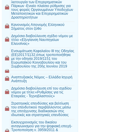
λειτουργία των Επιχειρηματικών
Πάρκων -Ενιαίο πλαίσιο ρύθμισης για
τους φορείς Οργανωμένων Υποδοχέων
Μεταποιητικών και Επιχειρηματικών
Δραστηριοτήτων
Κανονισμός Απονομής Ελληνικού
Σήματος στον ζύθο
Δημόσια διαβούλευση σχέδιο νόμου με
τίτλο «Εξυγίανση Ναυπηγείων
Ελευσίνας»
Ενσωμάτωση Κεφαλαίου III της Οδηγίας
(ΕΕ)2017/1132,όπως τροποποιήθηκε
με την οδηγία 2019/1151 του
Ευρωπαϊκού Κοινοβουλίου και του
Συμβουλίου της 20ής Ιουνίου 2019
Αναπτυξιακός Νόμος – Ελλάδα Ισχυρή
Ανάπτυξη
Δημόσια διαβούλευση επί του σχεδίου
νόμου με τίτλο:«Ρυθμίσεις για τις
Εταιρείες - Τεχνοβλαστούς»
Στρατηγικές επενδύσεις και βελτίωση
του επενδυτικού περιβάλλοντος μέσω
της επιτάχυνσης διαδικασιών στις
ιδιωτικές και στρατηγικές επενδύσεις
Εκσυγχρονισμός του δικαίου
ανταγωνισμού για την ψηφιακή εποχή-
Τροποποίηση ν. 3959/2011 &