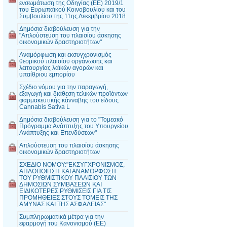
ενσωμάτωση της Οδηγίας (ΕΕ) 2019/1
του Ευρωπαϊκού Κοινοβουλίου και του
Συμβουλίου της 11ης Δεκεμβρίου 2018
Δημόσια διαβούλευση για την
"Απλούστευση του πλαισίου άσκησης
οικονομικών δραστηριοτήτων"
Αναμόρφωση και εκσυγχρονισμός
θεσμικού πλαισίου οργάνωσης και
λειτουργίας λαϊκών αγορών και
υπαίθριου εμπορίου
Σχέδιο νόμου για την παραγωγή,
εξαγωγή και διάθεση τελικών προϊόντων
φαρμακευτικής κάνναβης του είδους
Cannabis Sativa L
Δημόσια διαβούλευση για το "Τομεακό
Πρόγραμμα Ανάπτυξης του Υπουργείου
Ανάπτυξης και Επενδύσεων"
Απλούστευση του πλαισίου άσκησης
οικονομικών δραστηριοτήτων
ΣΧΕΔΙΟ ΝΟΜΟΥ:"ΕΚΣΥΓΧΡΟΝΙΣΜΟΣ,
ΑΠΛΟΠΟΙΗΣΗ ΚΑΙ ΑΝΑΜΟΡΦΩΣΗ
ΤΟΥ ΡΥΘΜΙΣΤΙΚΟΥ ΠΛΑΙΣΙΟΥ ΤΩΝ
ΔΗΜΟΣΙΩΝ ΣΥΜΒΑΣΕΩΝ ΚΑΙ
ΕΙΔΙΚΟΤΕΡΕΣ ΡΥΘΜΙΣΕΙΣ ΓΙΑ ΤΙΣ
ΠΡΟΜΗΘΕΙΕΣ ΣΤΟΥΣ ΤΟΜΕΙΣ ΤΗΣ
ΑΜΥΝΑΣ ΚΑΙ ΤΗΣ ΑΣΦΑΛΕΙΑΣ"
Συμπληρωματικά μέτρα για την
εφαρμογή του Κανονισμού (ΕΕ)