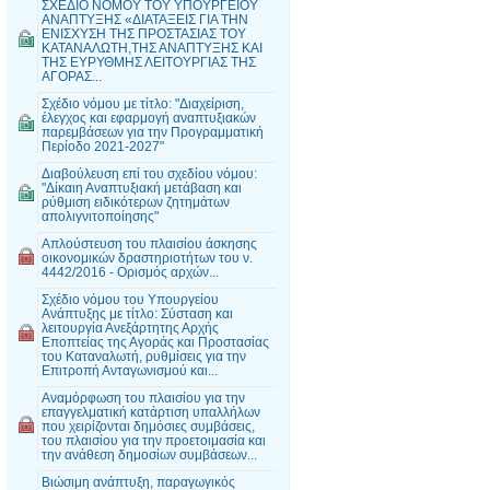
ΣΧΕΔΙΟ ΝΟΜΟΥ ΤΟΥ ΥΠΟΥΡΓΕΙΟΥ
ΑΝΑΠΤΥΞΗΣ «ΔΙΑΤΑΞΕΙΣ ΓΙΑ ΤΗΝ
ΕΝΙΣΧΥΣΗ ΤΗΣ ΠΡΟΣΤΑΣΙΑΣ ΤΟΥ
ΚΑΤΑΝΑΛΩΤΗ,ΤΗΣ ΑΝΑΠΤΥΞΗΣ ΚΑΙ
ΤΗΣ ΕΥΡΥΘΜΗΣ ΛΕΙΤΟΥΡΓΙΑΣ ΤΗΣ
ΑΓΟΡΑΣ...
Σχέδιο νόμου με τίτλο: "Διαχείριση,
έλεγχος και εφαρμογή αναπτυξιακών
παρεμβάσεων για την Προγραμματική
Περίοδο 2021-2027"
Διαβούλευση επί του σχεδίου νόμου:
"Δίκαιη Αναπτυξιακή μετάβαση και
ρύθμιση ειδικότερων ζητημάτων
απολιγνιτοποίησης"
Απλούστευση του πλαισίου άσκησης
οικονομικών δραστηριοτήτων του ν.
4442/2016 - Ορισμός αρχών...
Σχέδιο νόμου του Υπουργείου
Ανάπτυξης με τίτλο: Σύσταση και
λειτουργία Ανεξάρτητης Αρχής
Εποπτείας της Αγοράς και Προστασίας
του Καταναλωτή, ρυθμίσεις για την
Επιτροπή Ανταγωνισμού και...
Αναμόρφωση του πλαισίου για την
επαγγελματική κατάρτιση υπαλλήλων
που χειρίζονται δημόσιες συμβάσεις,
του πλαισίου για την προετοιμασία και
την ανάθεση δημοσίων συμβάσεων...
Βιώσιμη ανάπτυξη, παραγωγικός