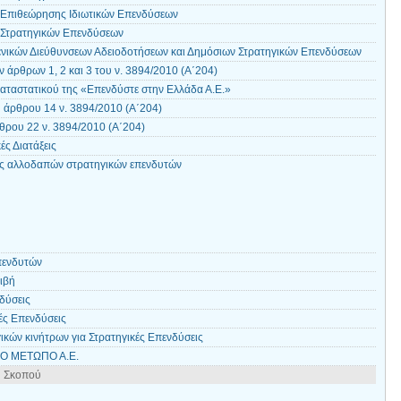
 Επιθεώρησης Ιδιωτικών Επενδύσεων
 Στρατηγικών Επενδύσεων
ενικών Διεύθυνσεων Αδειοδοτήσεων και Δημόσιων Στρατηγικών Επενδύσεων
άρθρων 1, 2 και 3 του ν. 3894/2010 (Α΄204)
αταστατικού της «Επενδύστε στην Ελλάδα Α.Ε.»
άρθρου 14 ν. 3894/2010 (Α΄204)
ρου 22 ν. 3894/2010 (Α΄204)
ές Διατάξεις
ής αλλοδαπών στρατηγικών επενδυτών
πενδυτών
οιβή
δύσεις
ές Επενδύσεις
κών κινήτρων για Στρατηγικές Επενδύσεις
ΚΟ ΜΕΤΩΠΟ Α.Ε.
ύ Σκοπού