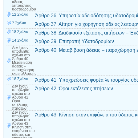
άδειας
λειτουργίας
υδατοδρομίου
12 Σχόλια
Άρθρο 36: Υπηρεσία αδειοδότησης υδατοδρομ
7 Σχόλια
Άρθρο 37: Αίτηση για χορήγηση άδειας λειτου
18 Σχόλια
Άρθρο 38: Διαδικασία εξέτασης αιτήσεων – Έκ
14 Σχόλια
Άρθρο 39: Επιτροπή Υδατοδρομίων
Δεν έχουν
Άρθρο 40: Μεταβίβαση άδειας – παραχώρηση 
υποβληθεί
σχόλια
στο
Άρθρο 40:
Μεταβίβαση
άδειας –
παραχώρηση
εκμετάλλευσης
18 Σχόλια
Άρθρο 41: Υποχρεώσεις φορέα λειτουργίας υδ
Δεν έχουν
Άρθρο 42: Όροι εκτέλεσης πτήσεων
υποβληθεί
σχόλια
στο
Άρθρο 42:
Όροι
εκτέλεσης
πτήσεων
Δεν έχουν
Άρθρο 43: Κίνηση στην επιφάνεια του ύδατος κ
υποβληθεί
σχόλια
στο
Άρθρο 43:
Κίνηση στην
επιφάνεια του
ύδατος και