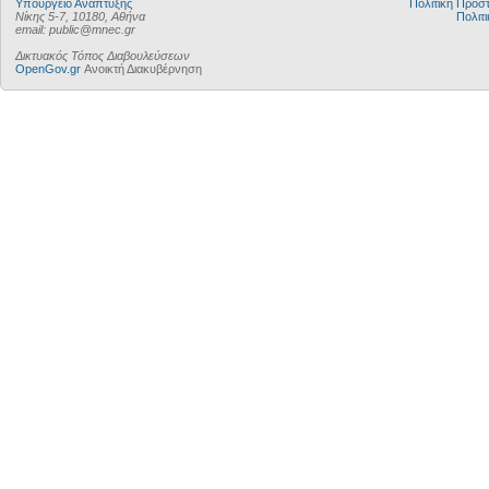
Υπουργείο Ανάπτυξης
Πολιτική Προ
Νίκης 5-7, 10180, Αθήνα
Πολιτι
email: public@mnec.gr
Δικτυακός Τόπος Διαβουλεύσεων
OpenGov.gr
Ανοικτή Διακυβέρνηση