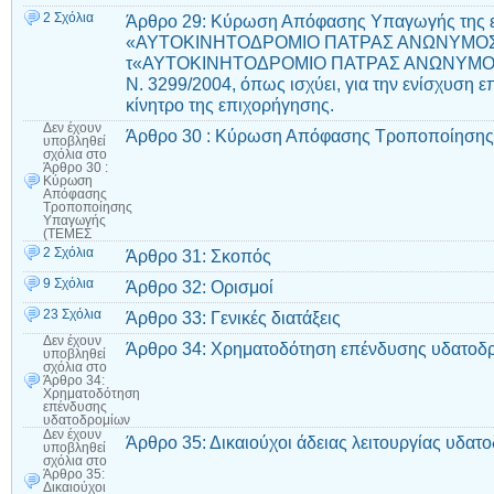
2 Σχόλια
Άρθρο 29: Κύρωση Απόφασης Υπαγωγής της ε
«ΑΥΤΟΚΙΝΗΤΟΔΡΟΜΙΟ ΠΑΤΡΑΣ ΑΝΩΝΥΜΟΣ Ε
τ«ΑΥΤΟΚΙΝΗΤΟΔΡΟΜΙΟ ΠΑΤΡΑΣ ΑΝΩΝΥΜΟΣ ΕΤΑ
Ν. 3299/2004, όπως ισχύει, για την ενίσχυση ε
κίνητρο της επιχορήγησης.
Δεν έχουν
Άρθρο 30 : Κύρωση Απόφασης Τροποποίηση
υποβληθεί
σχόλια
στο
Άρθρο 30 :
Κύρωση
Απόφασης
Τροποποίησης
Υπαγωγής
(ΤΕΜΕΣ
2 Σχόλια
Άρθρο 31: Σκοπός
9 Σχόλια
Άρθρο 32: Ορισμοί
23 Σχόλια
Άρθρο 33: Γενικές διατάξεις
Δεν έχουν
Άρθρο 34: Xρηματοδότηση επένδυσης υδατοδ
υποβληθεί
σχόλια
στο
Άρθρο 34:
Xρηματοδότηση
επένδυσης
υδατοδρομίων
Δεν έχουν
Άρθρο 35: Δικαιούχοι άδειας λειτουργίας υδατ
υποβληθεί
σχόλια
στο
Άρθρο 35:
Δικαιούχοι