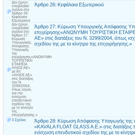
Δεν έχουν
Άρθρο 26: Κεφάλαια Εξωτερικού
υποβληθεί
σχόλια
στο
Άρθρο 26:
Κεφάλαια
Εξωτερικού
Δεν έχουν
Άρθρο 27: Κύρωση Υπουργικής Απόφασης Υπ
υποβληθεί
επιχείρησης«ΑΝΩΝΥΜΗ ΤΟΥΡΙΣΤΙΚΗ ΕΤΑΙΡΕΙ
σχόλια
στο
Άρθρο 27:
ΑΕ» στις διατάξεις του Ν. 3299/2004, όπως ισχ
Κύρωση
Υπουργικής
σχεδίου της με το κίνητρο της επιχορήγησης.»
Απόφασης
Υπαγωγής
της
επιχείρησης«ΑΝΩΝΥΜΗ
ΤΟΥΡΙΣΤΙΚΗ
ΕΤΑΙΡΕΙΑ
ΗΛΙΟΣ ΑΕ»
με δ/τ
«ΗΛΙΟΣ ΑΕ»
στις διατάξεις
του Ν.
3299/2004,
όπως ισχύει,
για την
ενίσχυση
επενδυτικού
σχεδίου της
με το κίνητρο
της
επιχορήγησης.»
3 Σχόλια
Άρθρο 28: Κύρωση Απόφασης Υπαγωγής της υ
«KAVALA FLOAT GLASS A.E.» στις διατάξεις το
ενίσχυση επενδυτικού σχεδίου της με το κίνητρ