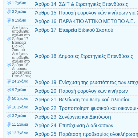
1 Σχόλιο
Άρθρο 14: ΣΔΙΤ & Στρατηγικές Επενδύσεις
3 Σχόλια
Άρθρο 15: Παροχή φορολογικών κινήτρων για 
9 Σχόλια
Άρθρο 16: ΠΑΡΑΚΤΙΟ ΑΤΤΙΚΟ ΜΕΤΩΠΟ Α.Ε.
Δεν έχουν
Άρθρο 17: Εταιρεία Ειδικού Σκοπού
υποβληθεί
σχόλια
στο
Άρθρο 17:
Εταιρεία
Ειδικού
Σκοπού
Δεν έχουν
Άρθρο 18: Δημόσιες Στρατηγικές Επενδύσεις
υποβληθεί
σχόλια
στο
Άρθρο 18:
Δημόσιες
Στρατηγικές
Επενδύσεις
24 Σχόλια
Άρθρο 19: Ενίσχυση της ρευστότητας των επι
9 Σχόλια
Άρθρο 20: Παροχή φορολογικών κινήτρων
50 Σχόλια
Άρθρο 21: Βελτίωση του θεσμικού πλαισίου
10 Σχόλια
Άρθρο 22: Τροποποίηση φυσικού και οικονομικ
3 Σχόλια
Άρθρο 23: Συνέργεια και Δικτύωση
11 Σχόλια
Άρθρο 24: Επιτάχυνση Διαδικασιών
12 Σχόλια
Άρθρο 25: Παράταση προθεσμίας ολοκλήρωση