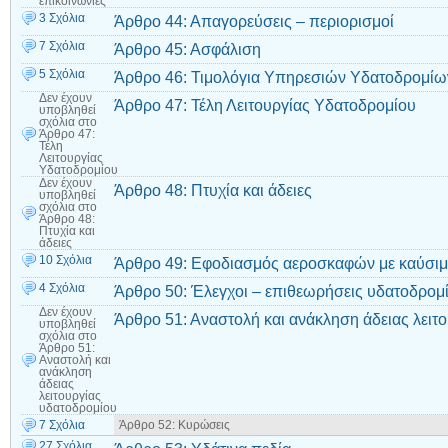
επικοινωνίες
3 Σχόλια
Άρθρο 44: Απαγορεύσεις – περιορισμοί
7 Σχόλια
Άρθρο 45: Ασφάλιση
5 Σχόλια
Άρθρο 46: Τιμολόγια Υπηρεσιών Υδατοδρομίω
Δεν έχουν
Άρθρο 47: Τέλη Λειτουργίας Υδατοδρομίου
υποβληθεί
σχόλια
στο
Άρθρο 47:
Τέλη
Λειτουργίας
Υδατοδρομίου
Δεν έχουν
Άρθρο 48: Πτυχία και άδειες
υποβληθεί
σχόλια
στο
Άρθρο 48:
Πτυχία και
άδειες
10 Σχόλια
Άρθρο 49: Εφοδιασμός αεροσκαφών με καύσι
4 Σχόλια
Άρθρο 50: Έλεγχοι – επιθεωρήσεις υδατοδρομ
Δεν έχουν
Άρθρο 51: Αναστολή και ανάκληση άδειας λειτ
υποβληθεί
σχόλια
στο
Άρθρο 51:
Αναστολή και
ανάκληση
άδειας
λειτουργίας
υδατοδρομίου
7 Σχόλια
Άρθρο 52: Κυρώσεις
27 Σχόλια