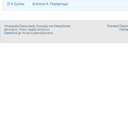
6 Σχόλια
Ενότητα 6. Παράρτημα
Υπουργείο Κοινωνικής Συνοχής και Οικογένειας
Πολιτική Προ
Δικτυακός Τόπος Διαβουλεύσεων
Πολιτι
OpenGov.gr
Ανοικτή Διακυβέρνηση