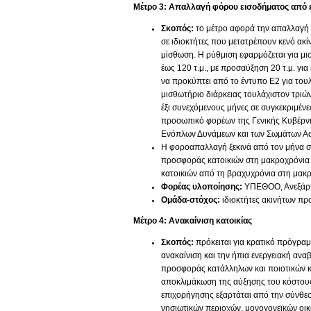
Μέτρο 3: Απαλλαγή φόρου εισοδήματος από 
Σκοπός:
το μέτρο αφορά την απαλλαγή α
σε ιδιοκτήτες που μετατρέπουν κενό ακ
μίσθωση. Η ρύθμιση εφαρμόζεται για μ
έως 120 τ.μ., με προσαύξηση 20 τ.μ. γι
να προκύπτει από το έντυπο Ε2 για τουλ
μισθωτήριο διάρκειας τουλάχιστον τριών
έξι συνεχόμενους μήνες σε συγκεκριμέν
προσωπικό φορέων της Γενικής Κυβέρνη
Ενόπλων Δυνάμεων και των Σωμάτων Ασ
Η φοροαπαλλαγή ξεκινά από τον μήνα σ
προσφοράς κατοικιών στη μακροχρόνια 
κατοικιών από τη βραχυχρόνια στη μακ
Φορέας υλοποίησης:
ΥΠΕΘΟΟ, Ανεξάρτ
Ομάδα-στόχος:
ιδιοκτήτες ακινήτων πρ
Μέτρο 4: Ανακαίνιση κατοικίας
Σκοπός:
πρόκειται για κρατικό πρόγρα
ανακαίνιση και την ήπια ενεργειακή ανα
προσφοράς κατάλληλων και ποιοτικών κα
αποκλιμάκωση της αύξησης του κόστους 
επιχορήγησης εξαρτάται από την σύνθε
νησιωτικών περιοχών, μονογονεϊκών οικ