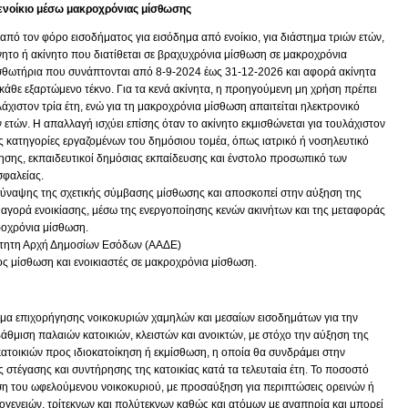
ενοίκιο μέσω μακροχρόνιας μίσθωσης
πό τον φόρο εισοδήματος για εισόδημα από ενοίκιο, για διάστημα τριών ετών,
ίνητο ή ακίνητο που διατίθεται σε βραχυχρόνια μίσθωση σε μακροχρόνια
ισθωτήρια που συνάπτονται από 8-9-2024 έως 31-12-2026 και αφορά ακίνητα
α κάθε εξαρτώμενο τέκνο. Για τα κενά ακίνητα, η προηγούμενη μη χρήση πρέπει
άχιστον τρία έτη, ενώ για τη μακροχρόνια μίσθωση απαιτείται ηλεκτρονικό
 ετών. Η απαλλαγή ισχύει επίσης όταν το ακίνητο εκμισθώνεται για τουλάχιστον
ες κατηγορίες εργαζομένων του δημόσιου τομέα, όπως ιατρικό ή νοσηλευτικό
σης, εκπαιδευτικοί δημόσιας εκπαίδευσης και ένστολο προσωπικό των
φαλείας.
ύναψης της σχετικής σύμβασης μίσθωσης και αποσκοπεί στην αύξηση της
αγορά ενοικίασης, μέσω της ενεργοποίησης κενών ακινήτων και της μεταφοράς
ροχρόνια μίσθωση.
ητη Αρχή Δημοσίων Εσόδων (ΑΑΔΕ)
ος μίσθωση και ενοικιαστές σε μακροχρόνια μίσθωση.
μμα επιχορήγησης νοικοκυριών χαμηλών και μεσαίων εισοδημάτων για την
βάθμιση παλαιών κατοικιών, κλειστών και ανοικτών, με στόχο την αύξηση της
τοικιών προς ιδιοκατοίκηση ή εκμίσθωση, η οποία θα συνδράμει στην
στέγασης και συντήρησης της κατοικίας κατά τα τελευταία έτη. Το ποσοστό
ση του ωφελούμενου νοικοκυριού, με προσαύξηση για περιπτώσεις ορεινών ή
ογενειών, τρίτεκνων και πολύτεκνων καθώς και ατόμων με αναπηρία και μπορεί