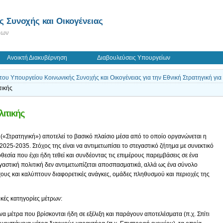
 Συνοχής και Οικογένειας
εων
Ανοικτή Διακυβέρνηση
Διαβουλεύσεις Υπουργείων
ου Υπουργείου Κοινωνικής Συνοχής και Οικογένειας για την Εθνική Στρατηγική για 
τικής
λιτικής
ή («Στρατηγική») αποτελεί το βασικό πλαίσιο μέσα από το οποίο οργανώνεται η
2025-2035. Στόχος της είναι να αντιμετωπίσει το στεγαστικό ζήτημα με συνεκτικό
θεσία που έχει ήδη τεθεί και συνδέοντας τις επιμέρους παρεμβάσεις σε ένα
εγαστική πολιτική δεν αντιμετωπίζεται αποσπασματικά, αλλά ως ένα σύνολο
ους και καλύπτουν διαφορετικές ανάγκες, ομάδες πληθυσμού και περιοχές της
κές κατηγορίες μέτρων:
α μέτρα που βρίσκονται ήδη σε εξέλιξη και παράγουν αποτελέσματα (π.χ. Σπίτι