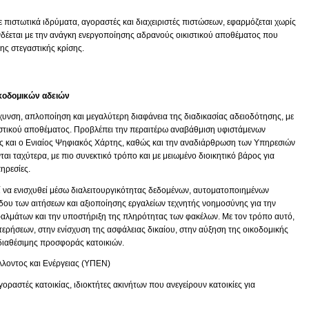
 πιστωτικά ιδρύματα, αγοραστές και διαχειριστές πιστώσεων, εφαρμόζεται χωρίς
νδέεται με την ανάγκη ενεργοποίησης αδρανούς οικιστικού αποθέματος που
ης στεγαστικής κρίσης.
ικοδομικών αδειών
άχυνση, απλοποίηση και μεγαλύτερη διαφάνεια της διαδικασίας αδειοδότησης, με
ιστικού αποθέματος. Προβλέπει την περαιτέρω αναβάθμιση υφιστάμενων
ς και ο Ενιαίος Ψηφιακός Χάρτης, καθώς και την αναδιάρθρωση των Υπηρεσιών
ται ταχύτερα, με πιο συνεκτικό τρόπο και με μειωμένο διοικητικό βάρος για
ηρεσίες.
να ενισχυθεί μέσω διαλειτουργικότητας δεδομένων, αυτοματοποιημένων
υ των αιτήσεων και αξιοποίησης εργαλείων τεχνητής νοημοσύνης για την
φαλμάτων και την υποστήριξη της πληρότητας των φακέλων. Με τον τρόπο αυτό,
τερήσεων, στην ενίσχυση της ασφάλειας δικαίου, στην αύξηση της οικοδομικής
 διαθέσιμης προσφοράς κατοικιών.
λοντος και Ενέργειας (ΥΠΕΝ)
γοραστές κατοικίας, ιδιοκτήτες ακινήτων που ανεγείρουν κατοικίες για