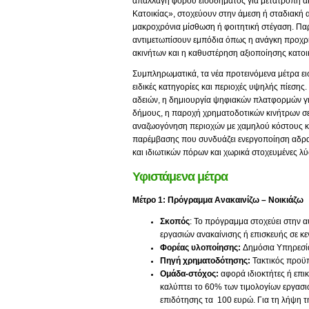
απαλλαγή φόρου εισοδήματος για μετατροπή ακ
Κατοικίας», στοχεύουν στην άμεση ή σταδιακή 
μακροχρόνια μίσθωση ή φοιτητική στέγαση. Παρ
αντιμετωπίσουν εμπόδια όπως η ανάγκη προχρη
ακινήτων και η καθυστέρηση αξιοποίησης κατοι
Συμπληρωματικά, τα νέα προτεινόμενα μέτρα ε
ειδικές κατηγορίες και περιοχές υψηλής πίεση
αδειών, η δημιουργία ψηφιακών πλατφορμών γι
δήμους, η παροχή χρηματοδοτικών κινήτρων σε 
αναζωογόνηση περιοχών με χαμηλού κόστους κατ
παρέμβασης που συνδυάζει ενεργοποίηση αδρα
και ιδιωτικών πόρων και χωρικά στοχευμένες λύσε
Υφιστάμενα μέτρα
Μέτρο 1: Πρόγραμμα Ανακαινίζω – Νοικιάζω
Σκοπός
: Το πρόγραμμα στοχεύει στην 
εργασιών ανακαίνισης ή επισκευής σε κεν
Φορέας υλοποίησης:
Δημόσια Υπηρεσί
Πηγή χρηματοδότησης:
Τακτικός προϋπ
Ομάδα-στόχος:
αφορά ιδιοκτήτες ή επικ
καλύπτει το 60% των τιμολογίων εργασι
επιδότησης τα 100 ευρώ. Για τη λήψη τ