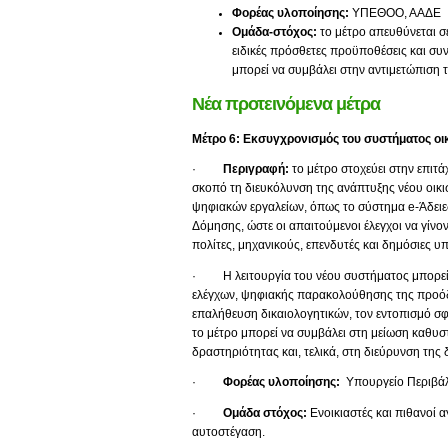
Φορέας υλοποίησης:
ΥΠΕΘΟΟ, ΑΑΔΕ
Ομάδα-στόχος:
το μέτρο απευθύνεται σε
ειδικές πρόσθετες προϋποθέσεις και συ
μπορεί να συμβάλει στην αντιμετώπιση τ
Νέα προτεινόμενα μέτρα
Μέτρο 6: Εκσυγχρονισμός του συστήματος ο
·
Περιγραφή:
το μέτρο στοχεύει στην επιτ
σκοπό τη διευκόλυνση της ανάπτυξης νέου οικ
ψηφιακών εργαλείων, όπως το σύστημα e-Άδειε
Δόμησης, ώστε οι απαιτούμενοι έλεγχοι να γίνον
πολίτες, μηχανικούς, επενδυτές και δημόσιες υπ
· Η λειτουργία του νέου συστήματος μπορεί 
ελέγχων, ψηφιακής παρακολούθησης της προόδο
επαλήθευση δικαιολογητικών, τον εντοπισμό σ
το μέτρο μπορεί να συμβάλει στη μείωση καθυσ
δραστηριότητας και, τελικά, στη διεύρυνση της
·
Φορέας υλοποίησης:
Υπουργείο Περιβάλ
·
Ομάδα στόχος:
Ενοικιαστές και πιθανοί α
αυτοστέγαση.