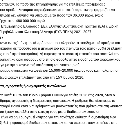
δαπανών. Το ποσό της επιχορήγησης για τις επιλέξιμες παρεμβάσεις
έξιμου προϋπολογισμού παρεμβάσεων επί το κατά περίπτωση εφαρμοζόμενο
πτωση δεν δύναται να υπερβαίνει το ποσό των 36.000 ευρώ, ενώ ο
ρχεται σε 480.000.000 ευρώ.
Επιμελητήριο Ελλάδος (ΤΕΕ), Ελληνική Αναπτυξιακή Τράπεζα (ΕΑΤ), Ειδική
Περιβάλλον και Κλιματική Αλλαγή» (ΕΥΔ ΠΕΚΑ) 2021-2027
27
 να ενταχθούν φυσικά πρόσωπα που πληρούν τα εισοδηματικά κριτήρια και
ικαρπία σε ποσοστό ίσο ή μεγαλύτερο του πενήντα τοις εκατό (50%) σε κλειστή
 κυριότητα/επικαρπία/ψιλή κυριότητα) σε ανοικτή κατοικία που αποτελεί την
ισοδηματικά όρια αφορούν στο ετήσιο φορολογητέο εισόδημα του φορολογικού
γα με την οικογενειακή κατάσταση του νοικοκυριού.
ραμμα αναμένεται να ωφελήσει 15.000–20.000 δικαιούχους και η υλοποίηση
η
 βεβαιώσεων επιλεξιμότητας από την 15
Ιουνίου 2026.
τα, αγοραστές ή διαχειριστές πιστώσεων
η κατά 100% του κύριου φόρου ΕΝΦΙΑ για τα έτη 2026 έως 2028, όταν ο
ίδρυμα, αγοραστής ή διαχειριστής πιστώσεων. Η ρύθμιση θεσπίστηκε με το
 αφορά ειδικά κενά διαμερίσματα και μονοκατοικίες που βρίσκονται στη διάθεση
υ έχουν περιέλθει στην κατοχή τους μέσω διαδικασιών όπως οι
είναι να δημιουργηθεί κίνητρο για την ταχύτερη διάθεση ή αξιοποίηση των
ηθεί η προσφορά διαθέσιμων κατοικιών και να περιοριστούν οι πιέσεις στις