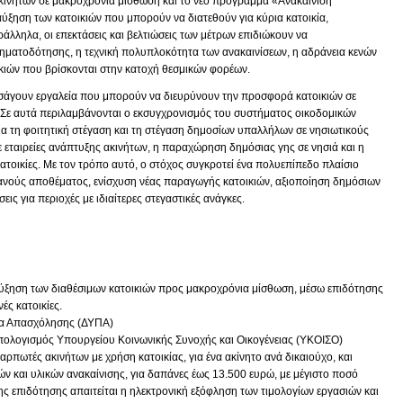
ινήτων σε μακροχρόνια μίσθωση και το νέο πρόγραμμα «Ανακαίνιση
αύξηση των κατοικιών που μπορούν να διατεθούν για κύρια κατοικία,
άλληλα, οι επεκτάσεις και βελτιώσεις των μέτρων επιδιώκουν να
ματοδότησης, η τεχνική πολυπλοκότητα των ανακαινίσεων, η αδράνεια κενών
κιών που βρίσκονται στην κατοχή θεσμικών φορέων.
ισάγουν εργαλεία που μπορούν να διευρύνουν την προσφορά κατοικιών σε
ς. Σε αυτά περιλαμβάνονται ο εκσυγχρονισμός του συστήματος οικοδομικών
α τη φοιτητική στέγαση και τη στέγαση δημοσίων υπαλλήλων σε νησιωτικούς
εταιρείες ανάπτυξης ακινήτων, η παραχώρηση δημόσιας γης σε νησιά και η
οικίες. Με τον τρόπο αυτό, ο στόχος συγκροτεί ένα πολυεπίπεδο πλαίσιο
νούς αποθέματος, ενίσχυση νέας παραγωγής κατοικιών, αξιοποίηση δημόσιων
ις για περιοχές με ιδιαίτερες στεγαστικές ανάγκες.
αύξηση των διαθέσιμων κατοικιών προς μακροχρόνια μίσθωση, μέσω επιδότησης
ές κατοικίες.
α Απασχόλησης (ΔΥΠΑ)
ολογισμός Υπουργείου Κοινωνικής Συνοχής και Οικογένειας (ΥΚΟΙΣΟ)
αρπωτές ακινήτων με χρήση κατοικίας, για ένα ακίνητο ανά δικαιούχο, και
ών και υλικών ανακαίνισης, για δαπάνες έως 13.500 ευρώ, με μέγιστο ποσό
ης επιδότησης απαιτείται η ηλεκτρονική εξόφληση των τιμολογίων εργασιών και