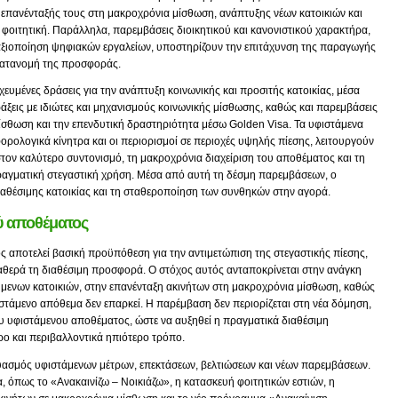
 επανένταξής τους στη μακροχρόνια μίσθωση, ανάπτυξης νέων κατοικιών και
φοιτητική. Παράλληλα, παρεμβάσεις διοικητικού και κανονιστικού χαρακτήρα,
αξιοποίηση ψηφιακών εργαλείων, υποστηρίζουν την επιτάχυνση της παραγωγής
κατανομή της προσφοράς.
υμένες δράσεις για την ανάπτυξη κοινωνικής και προσιτής κατοικίας, μέσα
ξεις με ιδιώτες και μηχανισμούς κοινωνικής μίσθωσης, καθώς και παρεμβάσεις
ίσθωση και την επενδυτική δραστηριότητα μέσω Golden Visa. Τα υφιστάμενα
ορολογικά κίνητρα και οι περιορισμοί σε περιοχές υψηλής πίεσης, λειτουργούν
τον καλύτερο συντονισμό, τη μακροχρόνια διαχείριση του αποθέματος και τη
ραγματική στεγαστική χρήση. Μέσα από αυτή τη δέσμη παρεμβάσεων, ο
ιαθέσιμης κατοικίας και τη σταθεροποίηση των συνθηκών στην αγορά.
ού αποθέματος
ς αποτελεί βασική προϋπόθεση για την αντιμετώπιση της στεγαστικής πίεσης,
ταθερά τη διαθέσιμη προσφορά. Ο στόχος αυτός ανταποκρίνεται στην ανάγκη
μενων κατοικιών, στην επανένταξη ακινήτων στη μακροχρόνια μίσθωση, καθώς
ιστάμενο απόθεμα δεν επαρκεί. Η παρέμβαση δεν περιορίζεται στη νέα δόμηση,
του υφιστάμενου αποθέματος, ώστε να αυξηθεί η πραγματικά διαθέσιμη
ρο και περιβαλλοντικά ηπιότερο τρόπο.
δυασμός υφιστάμενων μέτρων, επεκτάσεων, βελτιώσεων και νέων παρεμβάσεων.
 όπως το «Ανακαινίζω – Νοικιάζω», η κατασκευή φοιτητικών εστιών, η