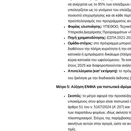
να ανέρχεται ως το 95% των επιλέξιμων 
υπολογίζεται ως το γινόμενο του επιλ
ποσοστό επιχορήγησης και σε κάθε περί
προϋπολογισμός του προγράμματος ανέ
Φορέας υλοποίησης:
ΥΠΕΘΟΟ, Τεχνικό 
Υπηρεσία Διαχείρισης Προγραμμάτων «
Πηγή χρηματοδότησης:
ΕΣΠΑ 2021-20
Ομάδα-στόχος:
στο πρόγραμμα μπορούν
διαθέτουν την πλήρη κυριότητα ή την επ
κατοικία ή εμπράγματο δικαίωμα (πλήρης
κύρια κατοικία του ωφελούμενου. Τα ε
έτους 2025 και διαφοροποιούνται ανάλο
Αποτελέσματα (κατ’ εκτίμηση):
το πρόγ
του ξεκίνησε με την διαδικασία έκδοσης
Μέτρο 5: Αύξηση ΕΝΦΙΑ για πιστωτικά ιδρύμα
Σκοπός:
το μέτρο αφορά την προσαύξησ
υποκείμενος στον φόρο είναι πιστωτικό 
άρθρο 51 του ν. 5167/2024 (Α’ 207) και
των παραπάνω φορέων, ιδίως ακίνητα πο
πλειστηριασμοί. Στόχος της παρέμβασης 
ακινήτων αυτών στην αγορά, ώστε να αυξ
τιμές.