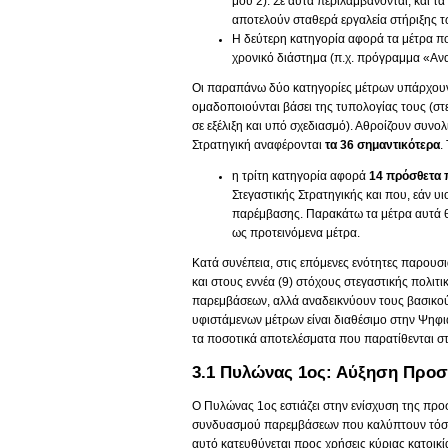
μου 2). Σε αυτά περιλαμβάνονται, και τ
αποτελούν σταθερά εργαλεία στήριξης τ
Η δεύτερη κατηγορία αφορά τα μέτρα πο
χρονικό διάστημα (π.χ. πρόγραμμα «Ανα
Οι παραπάνω δύο κατηγορίες μέτρων υπάρχουν δ
ομαδοποιούνται βάσει της τυπολογίας τους (στε
σε εξέλιξη και υπό σχεδιασμό). Αθροίζουν συνο
Στρατηγική αναφέρονται
τα 36 σημαντικότερα
.
η τρίτη κατηγορία αφορά
14 πρόσθετα 
Στεγαστικής Στρατηγικής και που, εάν υ
παρέμβασης. Παρακάτω τα μέτρα αυτά θα
ως προτεινόμενα μέτρα.
Κατά συνέπεια, στις επόμενες ενότητες παρουσι
και στους εννέα (9) στόχους στεγαστικής πολιτ
παρεμβάσεων, αλλά αναδεικνύουν τους βασικούς
υφιστάμενων μέτρων είναι διαθέσιμο στην Ψηφι
τα ποσοτικά αποτελέσματα που παρατίθενται σ
3.1 Πυλώνας 1ος: Αύξηση Προ
Ο Πυλώνας 1ος εστιάζει στην ενίσχυση της προσ
συνδυασμού παρεμβάσεων που καλύπτουν τόσο τ
αυτό κατευθύνεται προς χρήσεις κύριας κατοικί