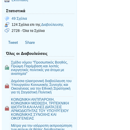
Στατιστικά
49 Σχόλια
124 Σχόλια επι της
Διαβούλευσης
2728 - Όλα τα Σχόλια
Tweet
Share
Όλες οι Διαβουλεύσεις
Σχέδιο νόμου "Προσωπικός Βοηθός,
Πρώιμη Παρέμβαση και λοιπές
ενεργητικές πολιτικές για άτομα με
αναπηρία"
Δημόσια ηλεκτρονική διαβούλευση του
Υπουργείου Κοινωνικής Συνοχής και
Οικογένειας για την Εθνική Στρατηγική
για τη Στεγαστική Πολιτική
ΚΟΙΝΩΝΙΚΗ ΑΝΤΙΠΑΡΟΧΗ,
ΚΟΙΝΩΝΙΚΗ ΜΙΣΘΩΣΗ, ΤΡΙΤΕΚΝΙΚΗ
ΙΔΙΟΤΗΤΑ ΚΑΙ ΑΛΛΕΣ ΔΙΑΤΑΞΕΙΣ
ΑΡΜΟΔΙΟΤΗΤΑΣ ΤΟΥ ΥΠΟΥΡΓΕΙΟΥ
ΚΟΙΝΩΝΙΚΗΣ ΣΥΝΟΧΗΣ ΚΑΙ
ΟΙΚΟΓΕΝΕΙΑΣ
Μέτρα για την ισόρροπη εκπροσώπηση
των φύλων σε θέσεις διευθυντικών