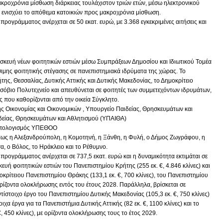
μακροχρόνια μίσθωση διάρκειας τουλάχιστον τριών ετών, μέσω ηλεκτρονικού
ενισχύει το απόθεμα κατοικιών προς μακροχρόνια μίσθωση.
ρογράμματος ανέρχεται σε 50 εκατ. ευρώ, με 3.368 εγκεκριμένες αιτήσεις και
κευή νέων φοιτητικών εστιών μέσω Συμπράξεων Δημοσίου και Ιδιωτικού Τομέα
έσιμης φοιτητικής στέγασης σε πανεπιστημιακά ιδρύματα της χώρας. Το
ς, Θεσσαλίας, Δυτικής Αττικής και Δυτικής Μακεδονίας, το Δημοκρίτειο
σόβιο Πολυτεχνείο και απευθύνεται σε φοιτητές των συμμετεχόντων ιδρυμάτων,
ς που καθορίζονται από την οικεία Σύγκλητο.
ς Οικονομίας και Οικονομικών , Υπουργείο Παιδείας, Θρησκευμάτων και
είας, Θρησκευμάτων και Αθλητισμού (ΥΠΑΙΘΑ)
ϋπολογισμός ΥΠΕΘΟΟ
όπως η Αλεξανδρούπολη, η Κομοτηνή, η Ξάνθη, η Φυλή, ο Δήμος Ζωγράφου, η
α, ο Βόλος, το Ηράκλειο και το Ρέθυμνο.
ρογράμματος ανέρχεται σε 737,5 εκατ. ευρώ και η δυναμικότητα εκτιμάται σε
σκευή φοιτητικών εστιών του Πανεπιστημίου Κρήτης (255 εκ. €, 4.846 κλίνες) και
κρίτειου Πανεπιστημίου Θράκης (133,1 εκ. €, 700 κλίνες), του Πανεπιστημίου
ε ορίζοντα ολοκλήρωσης εντός του έτους 2028. Παράλληλα, βρίσκεται σε
ίστοιχο έργο του Πανεπιστημίου Δυτικής Μακεδονίας (105,3 εκ. €, 750 κλίνες)
οιχα έργα για τα Πανεπιστήμια Δυτικής Αττικής (82 εκ. €, 1100 κλίνες) και το
€, 450 κλίνες), με ορίζοντα ολοκλήρωσης τους το έτος 2029.