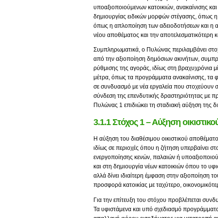
υποαξιοποιούμενων κατοικιών, ανακαίνισης και
δημιουργίας ειδικών μορφών στέγασης, όπως η 
όπως η απλοποίηση των αδειοδοτήσεων και η 
νέου αποθέματος και την αποτελεσματικότερη 
Συμπληρωματικά, ο Πυλώνας περιλαμβάνει στοχε
από την αξιοποίηση δημόσιων ακινήτων, συμπρά
ρύθμισης της αγοράς, ιδίως στη βραχυχρόνια μ
μέτρα, όπως τα προγράμματα ανακαίνισης, τα φ
σε συνδυασμό με νέα εργαλεία που στοχεύουν σ
σύνδεση της επενδυτικής δραστηριότητας με π
Πυλώνας 1 επιδιώκει τη σταδιακή αύξηση της δ
3.1.1 Στόχος 1 – Αύξηση οικιστικ
Η αύξηση του διαθέσιμου οικιστικού αποθέματο
ιδίως σε περιοχές όπου η ζήτηση υπερβαίνει σ
ενεργοποίησης κενών, παλαιών ή υποαξιοποιού
και στη δημιουργία νέων κατοικιών όπου το υφ
αλλά δίνει ιδιαίτερη έμφαση στην αξιοποίηση 
προσφορά κατοικίας με ταχύτερο, οικονομικότε
Για την επίτευξη του στόχου προβλέπεται συν
Τα υφιστάμενα και υπό σχεδιασμό προγράμματα,