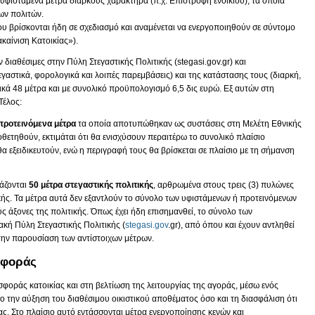
α υφιστάμενα μέτρα διαρκούς χαρακτήρα (π.χ. Επιστροφή ενοικίου), τα οποία
ων πολιτών.
υ βρίσκονται ήδη σε σχεδιασμό και αναμένεται να ενεργοποιηθούν σε σύντομο
καίνιση Κατοικίας»).
ιαθέσιμες στην Πύλη Στεγαστικής Πολιτικής (stegasi.gov.gr) και
γαστικά, φορολογικά και λοιπές παρεμβάσεις) και της κατάστασης τους (διαρκή,
λικά 48 μέτρα και με συνολικό προϋπολογισμό 6,5 δις ευρώ. Εξ αυτών στη
 Τέλος:
προτεινόμενα μέτρα
τα οποία αποτυπώθηκαν ως συστάσεις στη Μελέτη Εθνικής
ιοθετηθούν, εκτιμάται ότι θα ενισχύσουν περαιτέρω το συνολικό πλαίσιο
 εξειδικευτούν, ενώ η περιγραφή τους θα βρίσκεται σε πλαίσιο με τη σήμανση
άζονται
50 μέτρα στεγαστικής πολιτικής
, αρθρωμένα στους τρεις (3) πυλώνες
ικής. Τα μέτρα αυτά δεν εξαντλούν το σύνολο των υφιστάμενων ή προτεινόμενων
 άξονες της πολιτικής. Όπως έχει ήδη επισημανθεί, το σύνολο των
ακή Πύλη Στεγαστικής Πολιτικής (
stegasi.gov
.gr), από όπου και έχουν αντληθεί
την παρουσίαση των αντίστοιχων μέτρων.
σφοράς
φοράς κατοικίας και στη βελτίωση της λειτουργίας της αγοράς, μέσω ενός
ην αύξηση του διαθέσιμου οικιστικού αποθέματος όσο και τη διασφάλιση ότι
ας. Στο πλαίσιο αυτό εντάσσονται μέτρα ενεργοποίησης κενών και