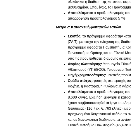
υλικών και η διάθεση της κατοικίας σε 
μισθωτηρίου. Επομένως, το Πρόγραμμα 
Αποτελέσματα:
ο προϋπολογισμός του π
απορρόφηση προϋπολογισμού 57%.
Μέτρο 2: Κατασκευή φοιτητικών εστιών
Σκοπός:
το πρόγραμμα αφορά την κατασ
(ΣΔΙΤ), με στόχο την ενίσχυση της διαθ
πρόγραμμα αφορά τα Πανεπιστήμια Κρήτη
Πανεπιστήμιο Θράκης και το Εθνικό Μετ
υπό τις προϋποθέσεις διαμονής σε εστίε
Φορέας υλοποίησης:
Υπουργείο Εθνική
Αθλητισμού (ΥΠΕΘΟΟ), Υπουργείο Παιδ
Πηγή χρηματοδότησης:
Τακτικός προ
Ομάδα-στόχος:
φοιτητές σε περιοχές 
Κοζάνη, η Καστοριά, η Φλώρινα, η Λάρισ
Αποτελέσματα:
ο προϋπολογισμός του π
8.600 κλίνες. Έχει ήδη ξεκινήσει η κατα
έχουν συμβασιοποιηθεί τα έργα του Δημο
Θεσσαλίας (116,7 εκ. €, 763 κλίνες), μ
προχωρημένο διαγωνιστικό στάδιο το αντ
και σε διαγωνιστική διαδικασία τα αντίστ
Εθνικό Μετσόβιο Πολυτεχνείο (45,4 εκ. 