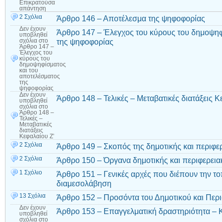
Επικρατούσα
απάντηση
2 Σχόλια
Άρθρο 146 – Αποτέλεσμα της ψηφοφορίας
Δεν έχουν
Άρθρο 147 – Έλεγχος του κύρους του δημοψηφ
υποβληθεί
της ψηφοφορίας
σχόλια
στο
Άρθρο 147 –
Έλεγχος του
κύρους του
δημοψηφίσματος
και του
αποτελέσματος
της
ψηφοφορίας
Δεν έχουν
Άρθρο 148 – Τελικές – Μεταβατικές διατάξεις Κ
υποβληθεί
σχόλια
στο
Άρθρο 148 –
Τελικές –
Μεταβατικές
διατάξεις
Κεφαλαίου Ζ’
2 Σχόλια
Άρθρο 149 – Σκοπός της δημοτικής και περιφ
2 Σχόλια
Άρθρο 150 – Όργανα δημοτικής και περιφερει
1 Σχόλιο
Άρθρο 151 – Γενικές αρχές που διέπουν την το
διαμεσολάβηση
13 Σχόλια
Άρθρο 152 – Προσόντα του Δημοτικού και Περ
Δεν έχουν
Άρθρο 153 – Επαγγελματική δραστηριότητα – 
υποβληθεί
σχόλια
στο