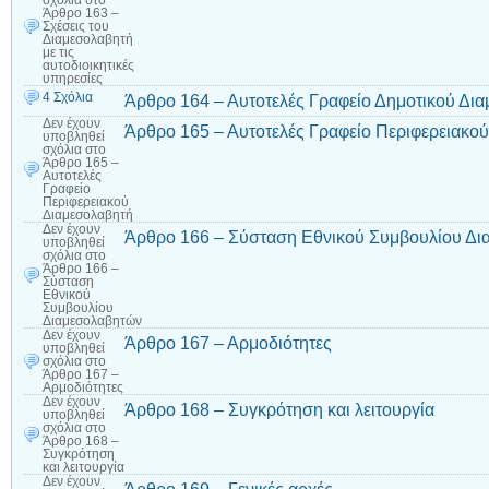
σχόλια
στο
Άρθρο 163 –
Σχέσεις του
Διαμεσολαβητή
με τις
αυτοδιοικητικές
υπηρεσίες
4 Σχόλια
Άρθρο 164 – Αυτοτελές Γραφείο Δημοτικού Δι
Δεν έχουν
Άρθρο 165 – Αυτοτελές Γραφείο Περιφερειακο
υποβληθεί
σχόλια
στο
Άρθρο 165 –
Αυτοτελές
Γραφείο
Περιφερειακού
Διαμεσολαβητή
Δεν έχουν
Άρθρο 166 – Σύσταση Εθνικού Συμβουλίου Δ
υποβληθεί
σχόλια
στο
Άρθρο 166 –
Σύσταση
Εθνικού
Συμβουλίου
Διαμεσολαβητών
Δεν έχουν
Άρθρο 167 – Αρμοδιότητες
υποβληθεί
σχόλια
στο
Άρθρο 167 –
Αρμοδιότητες
Δεν έχουν
Άρθρο 168 – Συγκρότηση και λειτουργία
υποβληθεί
σχόλια
στο
Άρθρο 168 –
Συγκρότηση
και λειτουργία
Δεν έχουν