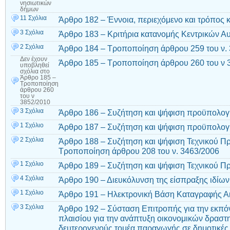
νησιωτικών
δήμων
11 Σχόλια
Άρθρο 182 – Έννοια, περιεχόμενο και τρόπος
3 Σχόλια
Άρθρο 183 – Κριτήρια κατανομής Κεντρικών Α
2 Σχόλια
Άρθρο 184 – Τροποποίηση άρθρου 259 του ν.
Δεν έχουν
Άρθρο 185 – Τροποποίηση άρθρου 260 του ν 
υποβληθεί
σχόλια
στο
Άρθρο 185 –
Τροποποίηση
άρθρου 260
του ν
3852/2010
3 Σχόλια
Άρθρο 186 – Συζήτηση και ψήφιση προϋπολο
1 Σχόλιο
Άρθρο 187 – Συζήτηση και ψήφιση προϋπολογ
2 Σχόλια
Άρθρο 188 – Συζήτηση και ψήφιση Τεχνικού 
Τροποποίηση άρθρου 208 του ν. 3463/2006
1 Σχόλιο
Άρθρο 189 – Συζήτηση και ψήφιση Τεχνικού Π
4 Σχόλια
Άρθρο 190 – Διευκόλυνση της είσπραξης ιδίων
1 Σχόλιο
Άρθρο 191 – Ηλεκτρονική Βάση Καταγραφής Ακ
3 Σχόλια
Άρθρο 192 – Σύσταση Επιτροπής για την εκπ
πλαισίου για την ανάπτυξη οικονομικών δραστ
δευτερογενούς τομέα παραγωγής σε δημοτικές 