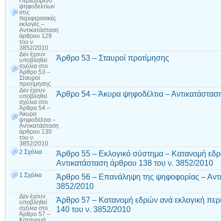
Περιεχόμενο
ψηφοδελτίων
στις
περιφερειακές
εκλογές –
Αντικατάσταση
άρθρου 129
του ν.
3852/2010
Δεν έχουν
Άρθρο 53 – Σταυροί προτίμησης
υποβληθεί
σχόλια
στο
Άρθρο 53 –
Σταυροί
προτίμησης
Δεν έχουν
Άρθρο 54 – Άκυρα ψηφοδέλτια – Αντικατάσταση
υποβληθεί
σχόλια
στο
Άρθρο 54 –
Άκυρα
ψηφοδέλτια –
Αντικατάσταση
άρθρου 130
του ν.
3852/2010
2 Σχόλια
Άρθρο 55 – Εκλογικό σύστημα – Κατανομή εδρ
Αντικατάσταση άρθρου 138 του ν. 3852/2010
1 Σχόλιο
Άρθρο 56 – Επανάληψη της ψηφοφορίας – Αντι
3852/2010
Δεν έχουν
Άρθρο 57 – Κατανομή εδρών ανά εκλογική περ
υποβληθεί
140 του ν. 3852/2010
σχόλια
στο
Άρθρο 57 –
Κατανομή