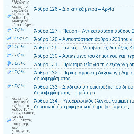
3852/2010
Δεν έχουν
Άρθρο 126 – Διοικητικά μέτρα – Αργία
υποβληθεί
σχόλια
στο
Άρθρο 126 –
Διοικητικά
μέτρα – Αργία
1 Σχόλιο
Άρθρο 127 – Παύση – Αντικατάσταση άρθρου 2
17 Σχόλια
Άρθρο 128 – Αντικατάσταση άρθρου 238 του ν
1 Σχόλιο
Άρθρο 129 – Τελικές – Μεταβατικές διατάξεις Κ
7 Σχόλια
Άρθρο 130 – Αντικείμενο του δημοτικού και π
5 Σχόλια
Άρθρο 131 – Πρωτοβουλία για τη διεξαγωγή 
4 Σχόλια
Άρθρο 132 – Περιορισμοί στη διεξαγωγή δημοτ
δημοψηφίσματος
4 Σχόλια
Άρθρο 133 – Διαδικασία προκήρυξης του δημοτ
δημοψηφίσματος – Ερώτημα
Δεν έχουν
Άρθρο 134 – Υποχρεωτικός έλεγχος νομιμότητ
υποβληθεί
δημοτικού ή περιφερειακού δημοψηφίσματος
σχόλια
στο
Άρθρο 134 –
Υποχρεωτικός
έλεγχος
νομιμότητας
απόφασης
περί
διενέργειας