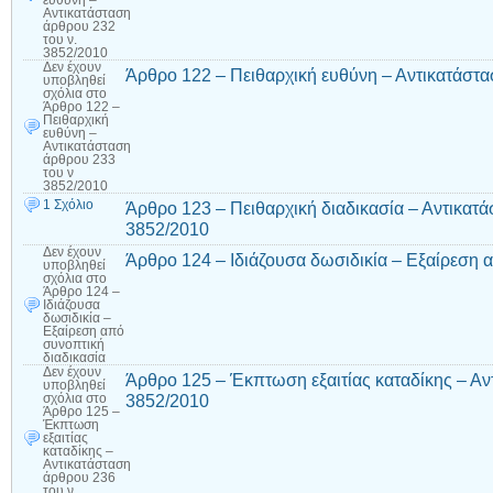
ευθύνη –
Αντικατάσταση
άρθρου 232
του ν.
3852/2010
Δεν έχουν
Άρθρο 122 – Πειθαρχική ευθύνη – Αντικατάστα
υποβληθεί
σχόλια
στο
Άρθρο 122 –
Πειθαρχική
ευθύνη –
Αντικατάσταση
άρθρου 233
του ν
3852/2010
1 Σχόλιο
Άρθρο 123 – Πειθαρχική διαδικασία – Αντικατά
3852/2010
Δεν έχουν
Άρθρο 124 – Ιδιάζουσα δωσιδικία – Εξαίρεση 
υποβληθεί
σχόλια
στο
Άρθρο 124 –
Ιδιάζουσα
δωσιδικία –
Εξαίρεση από
συνοπτική
διαδικασία
Δεν έχουν
Άρθρο 125 – Έκπτωση εξαιτίας καταδίκης – Αν
υποβληθεί
3852/2010
σχόλια
στο
Άρθρο 125 –
Έκπτωση
εξαιτίας
καταδίκης –
Αντικατάσταση
άρθρου 236
του ν.