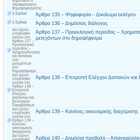
δημοτικού ή
περιφερειακού
δημοψηφίσματος
3 Σχόλια
Άρθρο 135 – Ψηφοφορία – Δικαίωμα εκλέγειν
2 Σχόλια
Άρθρο 136 – Δημόσιος διάλογος
Δεν έχουν
Άρθρο 137 – Προεκλογική περίοδος – Χρηματο
υποβληθεί
μετεχόντων στο δημοψήφισμα
σχόλια
στο
Άρθρο 137 –
Προεκλογική
περίοδος –
Χρηματοδότηση
και δαπάνες
των
μετεχόντων
στο
δημοψήφισμα
Δεν έχουν
Άρθρο 138 – Επιτροπή Ελέγχου Δαπανών και
υποβληθεί
σχόλια
στο
Άρθρο 138 –
Επιτροπή
Ελέγχου
Δαπανών και
Εκλογικών
Παραβάσεων
Δεν έχουν
Άρθρο 139 – Κανόνες οικονομικής διαχείρισης
υποβληθεί
σχόλια
στο
Άρθρο 139 –
Κανόνες
οικονομικής
διαχείρισης
Δεν έχουν
Άρθρο 140 – Δημόσια προβολή – Απαγορεύσεις 
υποβληθεί