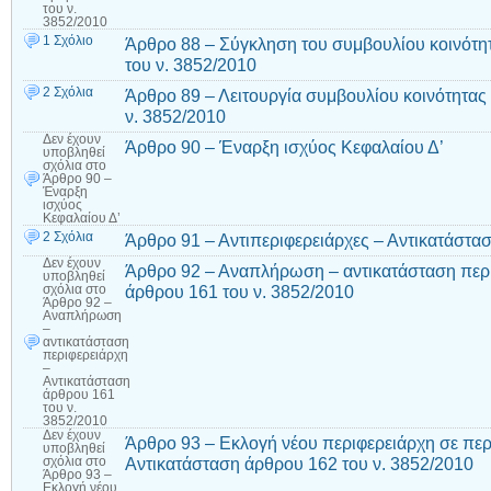
του ν.
3852/2010
1 Σχόλιο
Άρθρο 88 – Σύγκληση του συμβουλίου κοινότη
του ν. 3852/2010
2 Σχόλια
Άρθρο 89 – Λειτουργία συμβουλίου κοινότητας
ν. 3852/2010
Δεν έχουν
Άρθρο 90 – Έναρξη ισχύος Κεφαλαίου Δ’
υποβληθεί
σχόλια
στο
Άρθρο 90 –
Έναρξη
ισχύος
Κεφαλαίου Δ’
2 Σχόλια
Άρθρο 91 – Αντιπεριφερειάρχες – Αντικατάστα
Δεν έχουν
Άρθρο 92 – Αναπλήρωση – αντικατάσταση περι
υποβληθεί
άρθρου 161 του ν. 3852/2010
σχόλια
στο
Άρθρο 92 –
Αναπλήρωση
–
αντικατάσταση
περιφερειάρχη
–
Αντικατάσταση
άρθρου 161
του ν.
3852/2010
Δεν έχουν
Άρθρο 93 – Εκλογή νέου περιφερειάρχη σε πε
υποβληθεί
Αντικατάσταση άρθρου 162 του ν. 3852/2010
σχόλια
στο
Άρθρο 93 –
Εκλογή νέου