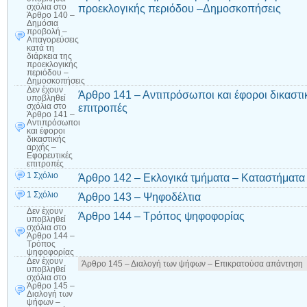
προεκλογικής περιόδου –Δημοσκοπήσεις
σχόλια
στο
Άρθρο 140 –
Δημόσια
προβολή –
Απαγορεύσεις
κατά τη
διάρκεια της
προεκλογικής
περιόδου –
Δημοσκοπήσεις
Δεν έχουν
Άρθρο 141 – Αντιπρόσωποι και έφοροι δικαστι
υποβληθεί
επιτροπές
σχόλια
στο
Άρθρο 141 –
Αντιπρόσωποι
και έφοροι
δικαστικής
αρχής –
Εφορευτικές
επιτροπές
1 Σχόλιο
Άρθρο 142 – Εκλογικά τμήματα – Καταστήματ
1 Σχόλιο
Άρθρο 143 – Ψηφοδέλτια
Δεν έχουν
Άρθρο 144 – Τρόπος ψηφοφορίας
υποβληθεί
σχόλια
στο
Άρθρο 144 –
Τρόπος
ψηφοφορίας
Δεν έχουν
Άρθρο 145 – Διαλογή των ψήφων – Επικρατούσα απάντηση
υποβληθεί
σχόλια
στο
Άρθρο 145 –
Διαλογή των
ψήφων –