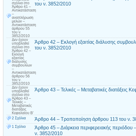
του ν. 3852/2010
σχόλια
στο
Άρθρο 41 –
Αντικατάσταση
–
αναπλήρωση
μελών –
Αντικατάσταση
άρθρου 55
του ν.
3852/2010
Δεν έχουν
Άρθρο 42 – Εκλογή εξαιτίας διάλυσης συμβου
υποβληθεί
του ν. 3852/2010
σχόλια
στο
Άρθρο 42 –
Εκλογή
εξαιτίας
διάλυσης
συμβουλίων
–
Αντικατάσταση
άρθρου 56
του ν.
3852/2010
Δεν έχουν
Άρθρο 43 – Τελικές – Μεταβατικές διατάξεις Κε
υποβληθεί
σχόλια
στο
Άρθρο 43 –
Τελικές –
Μεταβατικές
διατάξεις
Κεφαλαίου Β’
2 Σχόλια
Άρθρο 44 – Τροποποίηση άρθρου 113 του ν. 
1 Σχόλιο
Άρθρο 45 – Διάρκεια περιφερειακής περιόδου 
ν. 3852/2010