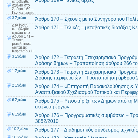
Άρθρο 169 – Γενικές αρχές
υποβληθεί
σχόλια
στο
Άρθρο 169 –
Γενικές αρχές
3 Σχόλια
Άρθρο 170 – Σχέσεις με το Συνήγορο του Πολί
Δεν έχουν
Άρθρο 171 – Τελικές – μεταβατικές διατάξεις Κ
υποβληθεί
σχόλια
στο
Άρθρο 171 –
Τελικές –
μεταβατικές
διατάξεις
Κεφαλαίου Η’
3 Σχόλια
Άρθρο 172 – Τετραετή Επιχειρησιακά Προγρά
Δράσης δήμων – Τροποποίηση άρθρου 266 του
1 Σχόλιο
Άρθρο 173 – Τετραετή Επιχειρησιακά Προγρά
Δράσης περιφερειών – Τροποποίηση άρθρου 2
2 Σχόλια
Άρθρο 174 – «Επιτροπή Παρακολούθησης & Υ
Αναπτυξιακού Σχεδιασμού Τοπικού και Περιφε
6 Σχόλια
Άρθρο 175 – Υποστήριξη των Δήμων από τη Μ.Ο
εκτέλεση έργων
6 Σχόλια
Άρθρο 176 – Προγραμματικές συμβάσεις – Τρο
3852/2010
10 Σχόλια
Άρθρο 177 – Διαδημοτικός σύνδεσμος τεχνική
16 Σχόλια