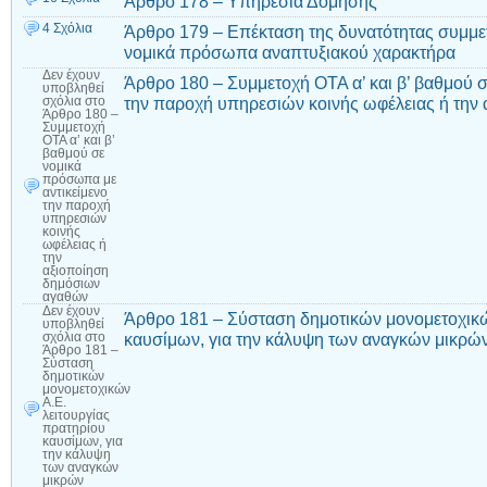
Άρθρο 178 – Υπηρεσία Δόμησης
4 Σχόλια
Άρθρο 179 – Επέκταση της δυνατότητας συμμετ
νομικά πρόσωπα αναπτυξιακού χαρακτήρα
Δεν έχουν
Άρθρο 180 – Συμμετοχή ΟΤΑ α’ και β’ βαθμού 
υποβληθεί
την παροχή υπηρεσιών κοινής ωφέλειας ή την
σχόλια
στο
Άρθρο 180 –
Συμμετοχή
ΟΤΑ α’ και β’
βαθμού σε
νομικά
πρόσωπα με
αντικείμενο
την παροχή
υπηρεσιών
κοινής
ωφέλειας ή
την
αξιοποίηση
δημόσιων
αγαθών
Δεν έχουν
Άρθρο 181 – Σύσταση δημοτικών μονομετοχικώ
υποβληθεί
καυσίμων, για την κάλυψη των αναγκών μικρώ
σχόλια
στο
Άρθρο 181 –
Σύσταση
δημοτικών
μονομετοχικών
Α.Ε.
λειτουργίας
πρατηρίου
καυσίμων, για
την κάλυψη
των αναγκών
μικρών