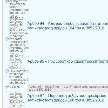
σε περίπτωση
κένωσης της
θέσης–
Αντικατάσταση
άρθρου 162
του ν.
3852/2010
Δεν έχουν
Άρθρο 94 – Αποφασιστικού χαρακτήρα επιτροπ
υποβληθεί
Αντικατάσταση άρθρου 164 του ν. 3852/2010
σχόλια
στο
Άρθρο 94 –
Αποφασιστικού
χαρακτήρα
επιτροπές
περιφερειακού
συμβουλίου –
Αντικατάσταση
άρθρου 164
του ν.
3852/2010
Δεν έχουν
Άρθρο 95 – Γνωμοδοτικού χαρακτήρα επιτροπέ
υποβληθεί
σχόλια
στο
Άρθρο 95 –
Γνωμοδοτικού
χαρακτήρα
επιτροπές
περιφερειακού
συμβουλίου
1 Σχόλιο
Άρθρο 96 – Συγκρότηση – εκλογή προεδρείου περιφερειακο
του ν. 3852/2010
Δεν έχουν
Άρθρο 97 – Παραίτηση μελών του προεδρείου 
υποβληθεί
Αντικατάσταση άρθρου 166 του ν. 3852/2010
σχόλια
στο
Άρθρο 97 –
Παραίτηση