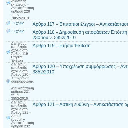
Αναστολή
εκτέλεσης –
Αντικατάσταση
άρθρου 228
του ν.
.3852/2010
1 Σχόλιο
Άρθρο 117 – Επιτόπιοι έλεγχοι – Αντικατάστασ
1 Σχόλιο
Άρθρο 118 – Δημοσίευση αποφάσεων Επόπτη 
230 του ν. 3852/2010
Δεν έχουν
Άρθρο 119 – Ετήσια Έκθεση
υποβληθεί
σχόλια
στο
Άρθρο 119 –
Ετήσια
Έκθεση
Δεν έχουν
Άρθρο 120 – Υποχρέωση συμμόρφωσης – Αντικ
υποβληθεί
3852/2010
σχόλια
στο
Άρθρο 120 –
Υποχρέωση
συμμόρφωσης
–
Αντικατάσταση
άρθρου 231
του ν.
3852/2010
Δεν έχουν
Άρθρο 121 – Αστική ευθύνη – Αντικατάσταση ά
υποβληθεί
σχόλια
στο
Άρθρο 121 –
Αστική
ευθύνη –
Αντικατάσταση
άρθρου 232