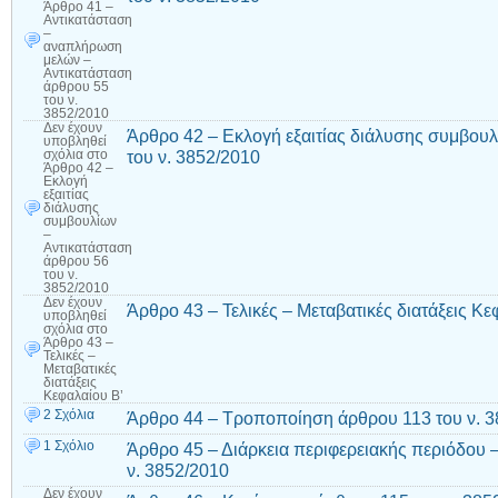
Άρθρο 41 –
Αντικατάσταση
–
αναπλήρωση
μελών –
Αντικατάσταση
άρθρου 55
του ν.
3852/2010
Δεν έχουν
Άρθρο 42 – Εκλογή εξαιτίας διάλυσης συμβου
υποβληθεί
του ν. 3852/2010
σχόλια
στο
Άρθρο 42 –
Εκλογή
εξαιτίας
διάλυσης
συμβουλίων
–
Αντικατάσταση
άρθρου 56
του ν.
3852/2010
Δεν έχουν
Άρθρο 43 – Τελικές – Μεταβατικές διατάξεις Κε
υποβληθεί
σχόλια
στο
Άρθρο 43 –
Τελικές –
Μεταβατικές
διατάξεις
Κεφαλαίου Β’
2 Σχόλια
Άρθρο 44 – Τροποποίηση άρθρου 113 του ν. 
1 Σχόλιο
Άρθρο 45 – Διάρκεια περιφερειακής περιόδου 
ν. 3852/2010
Δεν έχουν