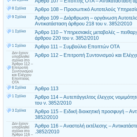
Άρθρο 107 – Επόπτης ΟΤΑ – Αντικατάσταση άρ
8 Σχόλια
Άρθρο 108 – Προσωπικό Αυτοτελούς Υπηρεσί
9 Σχόλια
Άρθρο 109 – Διάρθρωση – οργάνωση Αυτοτελ
Αντικατάσταση άρθρου 218 του ν. 3852/2010
1 Σχόλιο
Άρθρο 110 – Υπηρεσιακές μεταβολές – πειθαρχ
άρθρου 220 του ν. 3852/2010
1 Σχόλιο
Άρθρο 111 – Συμβούλιο Εποπτών ΟΤΑ
Δεν έχουν
Άρθρο 112 – Επιτροπή Συντονισμού και Ελέγ
υποβληθεί
σχόλια
στο
Άρθρο 112 –
Επιτροπή
Συντονισμού
και Ελέγχου
Εποπτείας
ΟΤΑ
8 Σχόλια
Άρθρο 113
1 Σχόλιο
Άρθρο 114 – Αυτεπάγγελτος έλεγχος νομιμότητ
του ν. 3852/2010
3 Σχόλια
Άρθρο 115 – Ειδική διοικητική προσφυγή – Αντ
3852/2010
Δεν έχουν
Άρθρο 116 – Αναστολή εκτέλεσης – Αντικατάστ
υποβληθεί
.3852/2010
σχόλια
στο
Άρθρο 116 –