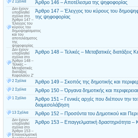
2 Σχόλια
Άρθρο 146 – Αποτέλεσμα της ψηφοφορίας
Δεν έχουν
Άρθρο 147 – Έλεγχος του κύρους του δημοψηφ
υποβληθεί
της ψηφοφορίας
σχόλια
στο
Άρθρο 147 –
Έλεγχος του
κύρους του
δημοψηφίσματος
και του
αποτελέσματος
της
ψηφοφορίας
Δεν έχουν
Άρθρο 148 – Τελικές – Μεταβατικές διατάξεις Κ
υποβληθεί
σχόλια
στο
Άρθρο 148 –
Τελικές –
Μεταβατικές
διατάξεις
Κεφαλαίου Ζ’
2 Σχόλια
Άρθρο 149 – Σκοπός της δημοτικής και περιφ
2 Σχόλια
Άρθρο 150 – Όργανα δημοτικής και περιφερει
1 Σχόλιο
Άρθρο 151 – Γενικές αρχές που διέπουν την το
διαμεσολάβηση
13 Σχόλια
Άρθρο 152 – Προσόντα του Δημοτικού και Περ
Δεν έχουν
Άρθρο 153 – Επαγγελματική δραστηριότητα – 
υποβληθεί
σχόλια
στο
Άρθρο 153 –
Επαγγελματική