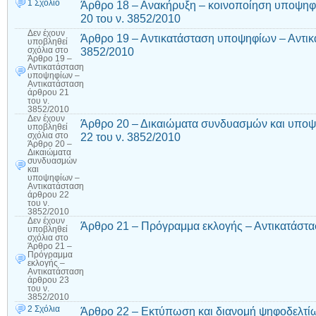
1 Σχόλιο
Άρθρο 18 – Ανακήρυξη – κοινοποίηση υποψηφ
20 του ν. 3852/2010
Δεν έχουν
Άρθρο 19 – Αντικατάσταση υποψηφίων – Αντικ
υποβληθεί
3852/2010
σχόλια
στο
Άρθρο 19 –
Αντικατάσταση
υποψηφίων –
Αντικατάσταση
άρθρου 21
του ν.
3852/2010
Δεν έχουν
Άρθρο 20 – Δικαιώματα συνδυασμών και υποψ
υποβληθεί
22 του ν. 3852/2010
σχόλια
στο
Άρθρο 20 –
Δικαιώματα
συνδυασμών
και
υποψηφίων –
Αντικατάσταση
άρθρου 22
του ν.
3852/2010
Δεν έχουν
Άρθρο 21 – Πρόγραμμα εκλογής – Αντικατάστα
υποβληθεί
σχόλια
στο
Άρθρο 21 –
Πρόγραμμα
εκλογής –
Αντικατάσταση
άρθρου 23
του ν.
3852/2010
2 Σχόλια
Άρθρο 22 – Εκτύπωση και διανομή ψηφοδελτί