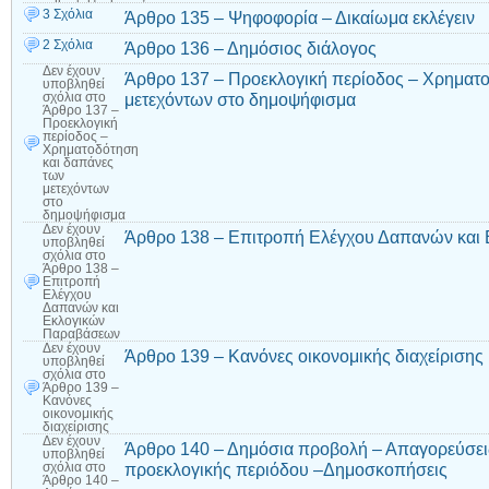
3 Σχόλια
Άρθρο 135 – Ψηφοφορία – Δικαίωμα εκλέγειν
2 Σχόλια
Άρθρο 136 – Δημόσιος διάλογος
Δεν έχουν
Άρθρο 137 – Προεκλογική περίοδος – Χρηματο
υποβληθεί
μετεχόντων στο δημοψήφισμα
σχόλια
στο
Άρθρο 137 –
Προεκλογική
περίοδος –
Χρηματοδότηση
και δαπάνες
των
μετεχόντων
στο
δημοψήφισμα
Δεν έχουν
Άρθρο 138 – Επιτροπή Ελέγχου Δαπανών και
υποβληθεί
σχόλια
στο
Άρθρο 138 –
Επιτροπή
Ελέγχου
Δαπανών και
Εκλογικών
Παραβάσεων
Δεν έχουν
Άρθρο 139 – Κανόνες οικονομικής διαχείρισης
υποβληθεί
σχόλια
στο
Άρθρο 139 –
Κανόνες
οικονομικής
διαχείρισης
Δεν έχουν
Άρθρο 140 – Δημόσια προβολή – Απαγορεύσεις 
υποβληθεί
προεκλογικής περιόδου –Δημοσκοπήσεις
σχόλια
στο
Άρθρο 140 –