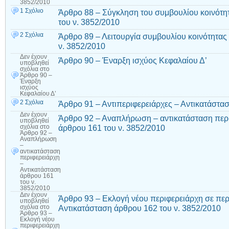
3852/2010
1 Σχόλιο
Άρθρο 88 – Σύγκληση του συμβουλίου κοινότη
του ν. 3852/2010
2 Σχόλια
Άρθρο 89 – Λειτουργία συμβουλίου κοινότητας
ν. 3852/2010
Δεν έχουν
Άρθρο 90 – Έναρξη ισχύος Κεφαλαίου Δ’
υποβληθεί
σχόλια
στο
Άρθρο 90 –
Έναρξη
ισχύος
Κεφαλαίου Δ’
2 Σχόλια
Άρθρο 91 – Αντιπεριφερειάρχες – Αντικατάστα
Δεν έχουν
Άρθρο 92 – Αναπλήρωση – αντικατάσταση περι
υποβληθεί
άρθρου 161 του ν. 3852/2010
σχόλια
στο
Άρθρο 92 –
Αναπλήρωση
–
αντικατάσταση
περιφερειάρχη
–
Αντικατάσταση
άρθρου 161
του ν.
3852/2010
Δεν έχουν
Άρθρο 93 – Εκλογή νέου περιφερειάρχη σε πε
υποβληθεί
Αντικατάσταση άρθρου 162 του ν. 3852/2010
σχόλια
στο
Άρθρο 93 –
Εκλογή νέου
περιφερειάρχη