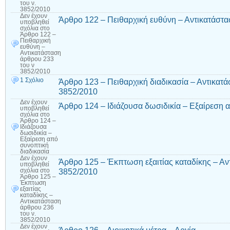
του ν.
3852/2010
Δεν έχουν
Άρθρο 122 – Πειθαρχική ευθύνη – Αντικατάστα
υποβληθεί
σχόλια
στο
Άρθρο 122 –
Πειθαρχική
ευθύνη –
Αντικατάσταση
άρθρου 233
του ν
3852/2010
1 Σχόλιο
Άρθρο 123 – Πειθαρχική διαδικασία – Αντικατά
3852/2010
Δεν έχουν
Άρθρο 124 – Ιδιάζουσα δωσιδικία – Εξαίρεση 
υποβληθεί
σχόλια
στο
Άρθρο 124 –
Ιδιάζουσα
δωσιδικία –
Εξαίρεση από
συνοπτική
διαδικασία
Δεν έχουν
Άρθρο 125 – Έκπτωση εξαιτίας καταδίκης – Αν
υποβληθεί
3852/2010
σχόλια
στο
Άρθρο 125 –
Έκπτωση
εξαιτίας
καταδίκης –
Αντικατάσταση
άρθρου 236
του ν.
3852/2010
Δεν έχουν
Άρθρο 126 – Διοικητικά μέτρα – Αργία