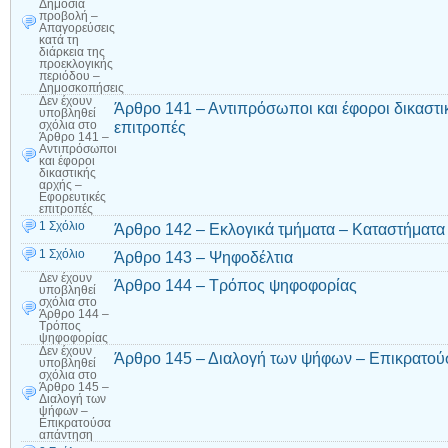
Δημόσια
προβολή –
Απαγορεύσεις
κατά τη
διάρκεια της
προεκλογικής
περιόδου –
Δημοσκοπήσεις
Δεν έχουν
Άρθρο 141 – Αντιπρόσωποι και έφοροι δικαστι
υποβληθεί
επιτροπές
σχόλια
στο
Άρθρο 141 –
Αντιπρόσωποι
και έφοροι
δικαστικής
αρχής –
Εφορευτικές
επιτροπές
1 Σχόλιο
Άρθρο 142 – Εκλογικά τμήματα – Καταστήματ
1 Σχόλιο
Άρθρο 143 – Ψηφοδέλτια
Δεν έχουν
Άρθρο 144 – Τρόπος ψηφοφορίας
υποβληθεί
σχόλια
στο
Άρθρο 144 –
Τρόπος
ψηφοφορίας
Δεν έχουν
Άρθρο 145 – Διαλογή των ψήφων – Επικρατο
υποβληθεί
σχόλια
στο
Άρθρο 145 –
Διαλογή των
ψήφων –
Επικρατούσα
απάντηση