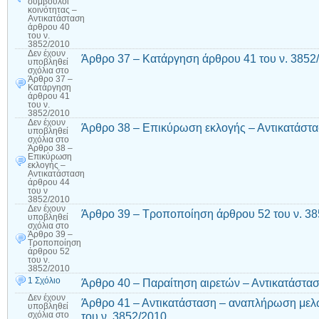
σύμβουλοι
κοινότητας –
Αντικατάσταση
άρθρου 40
του ν.
3852/2010
Δεν έχουν
Άρθρο 37 – Κατάργηση άρθρου 41 του ν. 3852
υποβληθεί
σχόλια
στο
Άρθρο 37 –
Κατάργηση
άρθρου 41
του ν.
3852/2010
Δεν έχουν
Άρθρο 38 – Επικύρωση εκλογής – Αντικατάστα
υποβληθεί
σχόλια
στο
Άρθρο 38 –
Επικύρωση
εκλογής –
Αντικατάσταση
άρθρου 44
του ν
3852/2010
Δεν έχουν
Άρθρο 39 – Τροποποίηση άρθρου 52 του ν. 3
υποβληθεί
σχόλια
στο
Άρθρο 39 –
Τροποποίηση
άρθρου 52
του ν.
3852/2010
1 Σχόλιο
Άρθρο 40 – Παραίτηση αιρετών – Αντικατάστασ
Δεν έχουν
Άρθρο 41 – Αντικατάσταση – αναπλήρωση μελ
υποβληθεί
του ν. 3852/2010
σχόλια
στο