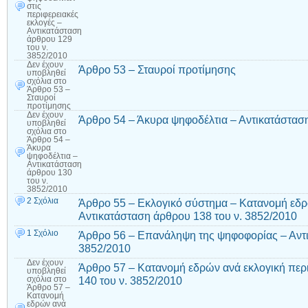
στις
περιφερειακές
εκλογές –
Αντικατάσταση
άρθρου 129
του ν.
3852/2010
Δεν έχουν
Άρθρο 53 – Σταυροί προτίμησης
υποβληθεί
σχόλια
στο
Άρθρο 53 –
Σταυροί
προτίμησης
Δεν έχουν
Άρθρο 54 – Άκυρα ψηφοδέλτια – Αντικατάσταση
υποβληθεί
σχόλια
στο
Άρθρο 54 –
Άκυρα
ψηφοδέλτια –
Αντικατάσταση
άρθρου 130
του ν.
3852/2010
2 Σχόλια
Άρθρο 55 – Εκλογικό σύστημα – Κατανομή εδρ
Αντικατάσταση άρθρου 138 του ν. 3852/2010
1 Σχόλιο
Άρθρο 56 – Επανάληψη της ψηφοφορίας – Αντι
3852/2010
Δεν έχουν
Άρθρο 57 – Κατανομή εδρών ανά εκλογική περ
υποβληθεί
140 του ν. 3852/2010
σχόλια
στο
Άρθρο 57 –
Κατανομή
εδρών ανά