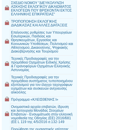
ΣΧΕΔΙΟ ΝΟΜΟΥ "ΔΙΕΥΚΟΛΥΝΣΗ
ΑΣΚΗΣΗΣ ΕΚΛΟΓΙΚΟΥ ΔΙΚΑΙΩΜΑΤΟΣ
ΕΚΛΟΓΕΩΝ ΠΟΥ ΒΡΙΣΚΟΝΤΑΙ ΕΚΤΟΣ
ΕΛΛΗΝΙΚΗΣ ΕΠΙΚΡΑΤΕΙΑΣ"
ΤΡΟΠΟΠΟΙΗΣΗ ΕΚΛΟΓΙΚΗΣ
ΔΙΑΔΙΚΑΣΙΑΣ ΚΑΙ ΑΛΛΕΣ ΔΙΑΤΑΞΕΙΣ
Επείγουσες ρυθμίσεις των Υπουργείων
Εσωτερικών, Παιδείας και
Θρησκευμάτων, Εργασίας και
Κοινωνικών Υποθέσεων, Πολιτισμού και
Αθλητισμού, Δικαιοσύνης, Ψηφιακής
Διακυβέρνησης και Τουρισμού
Τεχνικές Προδιαγραφές για την
προμήθεια Οχημάτων Ειδικής Χρήσης
& Γερανοφόρων Οχημάτων Ελληνικής
Αστυνομίας
Τεχνικές Προδιαγραφές για την
προμήθεια συστήματος τυποποιημένου
εξοπλισμού για τον έλεγχο ταχογράφων
οχημάτων και συσκευών ανίχνευσης
αλκοόλης
Πρόγραμμα «ΚΛΕΙΣΘΕΝΗΣ Ι»
Ονομαστικά αρχεία επιβατών, ίδρυση
και λειτουργία Μονάδας Στοιχείων
Επιβατών - Ενσωμάτωση στην ελληνική
νομοθεσία της Οδηγίας (EE) 2016/681
(EE L 119 της 4/5/2016 σ.132-149
Προώθηση της ουσιαστικής ισότητας