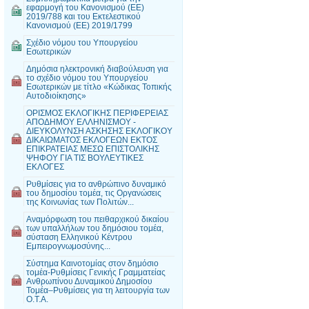
εφαρμογή του Κανονισμού (ΕΕ)
2019/788 και του Εκτελεστικού
Κανονισμού (ΕΕ) 2019/1799
Σχέδιο νόμου του Υπουργείου
Εσωτερικών
Δημόσια ηλεκτρονική διαβούλευση για
το σχέδιο νόμου του Υπουργείου
Εσωτερικών με τίτλο «Κώδικας Τοπικής
Αυτοδιοίκησης»
ΟΡΙΣΜΟΣ ΕΚΛΟΓΙΚΗΣ ΠΕΡΙΦΕΡΕΙΑΣ
ΑΠΟΔΗΜΟΥ ΕΛΛΗΝΙΣΜΟΥ -
ΔΙΕΥΚΟΛΥΝΣΗ ΑΣΚΗΣΗΣ ΕΚΛΟΓΙΚΟΥ
ΔΙΚΑΙΩΜΑΤΟΣ ΕΚΛΟΓΕΩΝ ΕΚΤΟΣ
ΕΠΙΚΡΑΤΕΙΑΣ ΜΕΣΩ ΕΠΙΣΤΟΛΙΚΗΣ
ΨΗΦΟΥ ΓΙΑ ΤΙΣ ΒΟΥΛΕΥΤΙΚΕΣ
ΕΚΛΟΓΕΣ
Ρυθμίσεις για το ανθρώπινο δυναμικό
του δημοσίου τομέα, τις Οργανώσεις
της Κοινωνίας των Πολιτών...
Αναμόρφωση του πειθαρχικού δικαίου
των υπαλλήλων του δημόσιου τομέα,
σύσταση Ελληνικού Κέντρου
Εμπειρογνωμοσύνης...
Σύστημα Καινοτομίας στον δημόσιο
τομέα-Ρυθμίσεις Γενικής Γραμματείας
Ανθρωπίνου Δυναμικού Δημοσίου
Τομέα–Ρυθμίσεις για τη λειτουργία των
Ο.Τ.Α.