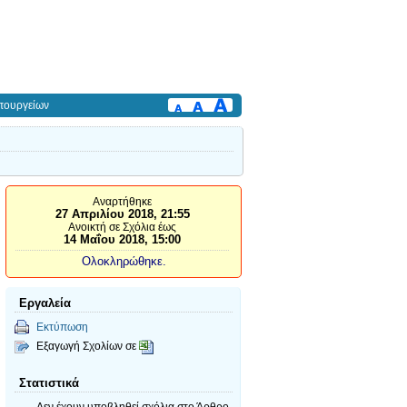
πουργείων
Αναρτήθηκε
27 Απριλίου 2018, 21:55
Ανοικτή σε Σχόλια έως
14 Μαΐου 2018, 15:00
Ολοκληρώθηκε.
Εργαλεία
Εκτύπωση
Εξαγωγή Σχολίων σε
Στατιστικά
Δεν έχουν υποβληθεί σχόλια
στο Άρθρο