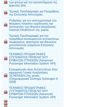
των φύλων και την καταπολέμηση της
έμφυλης βίας
Τεχνικές Προδιαγραφές για Προμήθειες
της Ελληνικής Αστυνομίας
Ρυθμίσεις για τον εκσυγχρονισμό του
θεσμικού πλαισίου οργάνωσης και
λειτουργίας των Φορέων Διαχείρισης
Στερεών Αποβλήτων της χώρας
Τεχνικές Προδιαγραφές για την
προμήθεια συσσωρευτών αυτοκινήτων,
λεωφορείων, φορτηγών και δίκυκλων
μοτοσικλετών οχημάτων Ελληνικής
Αστυνομίας
ΤΕΧΝΙΚΕΣ ΠΡΟΔΙΑΓΡΑΦΕΣ
ΣΥΣΤΗΜΑΤΟΣ ΠΡΟΕΛΕΓΧΟΥ
ΕΠΙΒΑΤΩΝ ΠΤΗΣΕΩΝ (Advanced
Passenger Information System- API)
Ενσωμάτωση νέων δυνατοτήτων στην
εφαρμογή Γενικές Αναζητήσεις
SCHENGEN 2ης γενιάς
(Πληροφοριακό Σύστημα Schengen II-
SISII)
ΤΕΧΝΙΚΕΣ ΠΡΟΔΙΑΓΡΑΦΕΣ
ΣΥΣΤΗΜΑΤΟΣ ΠΡΟΕΛΕΓΧΟΥ
ΕΠΙΒΑΤΩΝ ΠΤΗΣΕΩΝ (Advanced
Passenger Information System- API)