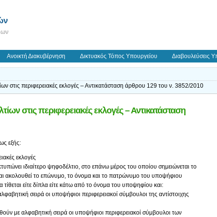
ών
εων
Ανοικτή Διακυβέρνηση
Δικτυακός Τόπος Υπουργείου
Διαβουλεύσεις Υ
ων στις περιφερειακές εκλογές – Αντικατάσταση άρθρου 129 του ν. 3852/2010
τίων στις περιφερειακές εκλογές – Αντικατάσταση
ως εξής:
ειακές εκλογές
κτυπώνει ιδιαίτερο ψηφοδέλτιο, στο επάνω μέρος του οποίου σημειώνεται το
αι ακολουθεί το επώνυμο, το όνομα και το πατρώνυμο του υποψήφιου
α τίθεται είτε δίπλα είτε κάτω από το όνομα του υποψηφίου και:
αλφαβητική σειρά οι υποψήφιοι περιφερειακοί σύμβουλοι της αντίστοιχης
θούν με αλφαβητική σειρά οι υποψήφιοι περιφερειακοί σύμβουλοι των