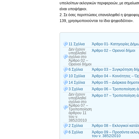
υπολοίπων εκλογικών περιφερειών, με σημείωσ
είναι υποψήφιοι.
2. Σε όσες περιπτώσεις επαναληφθεί η ψηφοφορί
139, χρησιμοποιούνται τα ίδια ψηφοδέλτια».
11 Σχόλια
Άρθρο 01- Κατηγορίες Δήμ
Δεν έχουν
Άρθρο 02 – Ορεινοί δήμοι
υποβληθεί
σχόλια
στο
Άρθρο 02 –
Ορεινοί δήμοι
6 Σχόλια
Άρθρο 03 – Συγκρότηση δήμ
10 Σχόλια
Άρθρο 04 – Κοινότητες – Όρ
14 Σχόλια
Άρθρο 05 – Διάρκεια δημοτι
3 Σχόλια
Άρθρο 06 – Τροποποίηση ά
Δεν έχουν
Άρθρο 07 – Τροποποίηση ά
υποβληθεί
σχόλια
στο
Άρθρο 07 –
Τροποποίηση
άρθρου 11
του ν.
3852/2010
2 Σχόλια
Άρθρο 08 – Εκλογικοί κατάλ
6 Σχόλια
Άρθρο 09 – Προσόντα εκλογ
του ν. 3852/2010