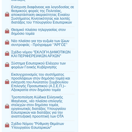
Ενίσχυση διαφάνειας και λογοδοσίας σε
θεσμικούς φορείς της Πολιτείας,
αποκατάσταση ακεραιότητας Ενιαίου
Συστήματος Κινητικότητας και λοιπές
διατάξεις του Υπουργείου Εσωτερικών
Θεσμικό πλαίσιο τηλεργασίας στον
δημόσιο τομέα
Νέο πλαίσιο για την ευζωία των ζώων
συντροφιάς - Πρόγραμμα ‘‘ΆΡΓΟΣ’’
Σχέδιο νόμου "ΕΚΛΟΓΗ ΔΗΜΟΤΙΚΩΝ
ΚΑΙ ΠΕΡΙΦΕΡΕΙΑΚΩΝ ΑΡΧΩΝ"
Σύστημα Εσωτερικού Ελέγχου των
φορέων Γενικής Κυβέρνησης
Εκσυγχρονισμός του συστήματος
προσλήψεων στον δημόσιο τομέα και
ενίσχυση του Ανώτατου Συμβουλίου
Επιλογής Προσωπικού (Α.Σ.Ε.Π.)–
Αξιοκρατία στον δημόσιο τομέα
Τροποποίηση Κώδικα Ελληνικής
Ιθαγένειας, νέο πλαίσιο επιλογής
στελεχών στον δημόσιο τομέα,
οργανωτικές διατάξεις Υπουργείου
Εσωτερικών και διατάξεις για την
αναπτυξιακή προοπτική των ΟΤΑ
Σχέδιο Νόμου "Ρύθμιση Θεμάτων
Υπουργείου Εσωτερικών"