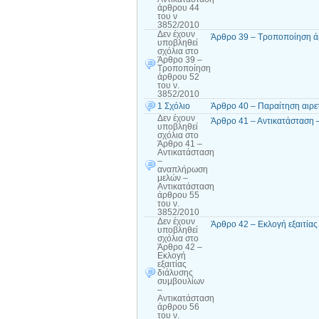
άρθρου 44
του ν
3852/2010
Δεν έχουν
Άρθρο 39 – Τροποποίηση ά
υποβληθεί
σχόλια
στο
Άρθρο 39 –
Τροποποίηση
άρθρου 52
του ν.
3852/2010
1 Σχόλιο
Άρθρο 40 – Παραίτηση αιρε
Δεν έχουν
Άρθρο 41 – Αντικατάσταση 
υποβληθεί
σχόλια
στο
Άρθρο 41 –
Αντικατάσταση
–
αναπλήρωση
μελών –
Αντικατάσταση
άρθρου 55
του ν.
3852/2010
Δεν έχουν
Άρθρο 42 – Εκλογή εξαιτία
υποβληθεί
σχόλια
στο
Άρθρο 42 –
Εκλογή
εξαιτίας
διάλυσης
συμβουλίων
–
Αντικατάσταση
άρθρου 56
του ν.