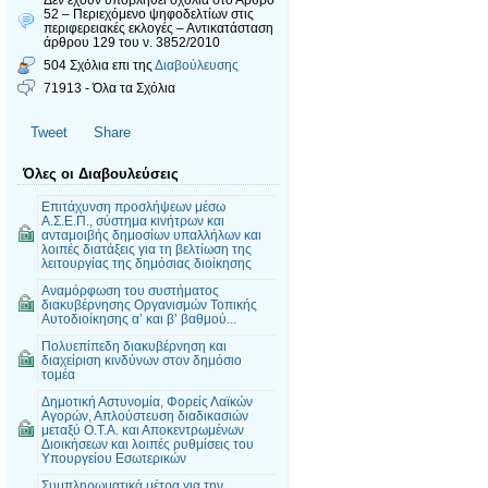
52 – Περιεχόμενο ψηφοδελτίων στις
περιφερειακές εκλογές – Αντικατάσταση
άρθρου 129 του ν. 3852/2010
504 Σχόλια επι της
Διαβούλευσης
71913 - Όλα τα Σχόλια
Tweet
Share
Όλες οι Διαβουλεύσεις
Επιτάχυνση προσλήψεων μέσω
Α.Σ.Ε.Π., σύστημα κινήτρων και
ανταμοιβής δημοσίων υπαλλήλων και
λοιπές διατάξεις για τη βελτίωση της
λειτουργίας της δημόσιας διοίκησης
Αναμόρφωση του συστήματος
διακυβέρνησης Οργανισμών Τοπικής
Αυτοδιοίκησης α’ και β’ βαθμού...
Πολυεπίπεδη διακυβέρνηση και
διαχείριση κινδύνων στον δημόσιο
τομέα
Δημοτική Αστυνομία, Φορείς Λαϊκών
Αγορών, Απλούστευση διαδικασιών
μεταξύ Ο.Τ.Α. και Αποκεντρωμένων
Διοικήσεων και λοιπές ρυθμίσεις του
Υπουργείου Εσωτερικών
Συμπληρωματικά μέτρα για την