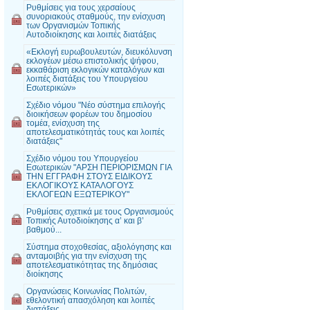
Ρυθμίσεις για τους χερσαίους
συνοριακούς σταθμούς, την ενίσχυση
των Οργανισμών Τοπικής
Αυτοδιοίκησης και λοιπές διατάξεις
«Εκλογή ευρωβουλευτών, διευκόλυνση
εκλογέων μέσω επιστολικής ψήφου,
εκκαθάριση εκλογικών καταλόγων και
λοιπές διατάξεις του Υπουργείου
Εσωτερικών»
Σχέδιο νόμου "Νέο σύστημα επιλογής
διοικήσεων φορέων του δημοσίου
τομέα, ενίσχυση της
αποτελεσματικότητάς τους και λοιπές
διατάξεις"
Σχέδιο νόμου του Υπουργείου
Εσωτερικών "ΑΡΣΗ ΠΕΡΙΟΡΙΣΜΩΝ ΓΙΑ
ΤΗΝ ΕΓΓΡΑΦΗ ΣΤΟΥΣ ΕΙΔΙΚΟΥΣ
ΕΚΛΟΓΙΚΟΥΣ ΚΑΤΑΛΟΓΟΥΣ
ΕΚΛΟΓΕΩΝ ΕΞΩΤΕΡΙΚΟΥ"
Ρυθμίσεις σχετικά με τους Οργανισμούς
Τοπικής Αυτοδιοίκησης α’ και β’
βαθμού...
Σύστημα στοχοθεσίας, αξιολόγησης και
ανταμοιβής για την ενίσχυση της
αποτελεσματικότητας της δημόσιας
διοίκησης
Οργανώσεις Κοινωνίας Πολιτών,
εθελοντική απασχόληση και λοιπές
διατάξεις