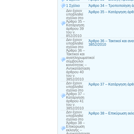
1 Σχόλιο
Άρθρο 34 – Τροποποίηση ά
Δεν έχουν
Άρθρο 35 – Κατάργηση άρθρ
υποβληθεί
σχόλια
στο
Άρθρο 35 –
Κατάργηση
άρθρου 39
του ν.
852/2010
Δεν έχουν
Άρθρο 36 – Τακτικοί και αν
υποβληθεί
3852/2010
σχόλια
στο
Άρθρο 36 –
Τακτικοί και
αναπληρωματικοί
σύμβουλοι
κοινότητας –
Αντικατάσταση
άρθρου 40
του ν.
3852/2010
Δεν έχουν
Άρθρο 37 – Κατάργηση άρθρ
υποβληθεί
σχόλια
στο
Άρθρο 37 –
Κατάργηση
άρθρου 41
του ν.
3852/2010
Δεν έχουν
Άρθρο 38 – Επικύρωση εκλο
υποβληθεί
σχόλια
στο
Άρθρο 38 –
Επικύρωση
εκλογής –
Αντικατάσταση