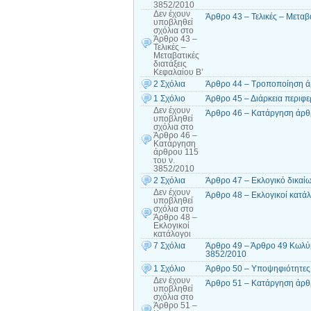
3852/2010
Δεν έχουν
Άρθρο 43 – Τελικές – Μεταβα
υποβληθεί
σχόλια
στο
Άρθρο 43 –
Τελικές –
Μεταβατικές
διατάξεις
Κεφαλαίου Β’
2 Σχόλια
Άρθρο 44 – Τροποποίηση ά
1 Σχόλιο
Άρθρο 45 – Διάρκεια περιφε
Δεν έχουν
Άρθρο 46 – Κατάργηση άρθρ
υποβληθεί
σχόλια
στο
Άρθρο 46 –
Κατάργηση
άρθρου 115
του ν.
3852/2010
2 Σχόλια
Άρθρο 47 – Εκλογικό δικαί
Δεν έχουν
Άρθρο 48 – Εκλογικοί κατάλ
υποβληθεί
σχόλια
στο
Άρθρο 48 –
Εκλογικοί
κατάλογοι
7 Σχόλια
Άρθρο 49 – Άρθρο 49 Κωλύμ
3852/2010
1 Σχόλιο
Άρθρο 50 – Υποψηφιότητες 
Δεν έχουν
Άρθρο 51 – Κατάργηση άρθ
υποβληθεί
σχόλια
στο
Άρθρο 51 –