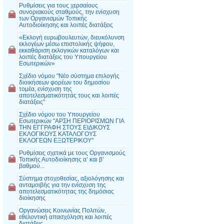
Ρυθμίσεις για τους χερσαίους
συνοριακούς σταθμούς, την ενίσχυση
των Οργανισμών Τοπικής
Αυτοδιοίκησης και λοιπές διατάξεις
«Εκλογή ευρωβουλευτών, διευκόλυνση
εκλογέων μέσω επιστολικής ψήφου,
εκκαθάριση εκλογικών καταλόγων και
λοιπές διατάξεις του Υπουργείου
Εσωτερικών»
Σχέδιο νόμου "Νέο σύστημα επιλογής
διοικήσεων φορέων του δημοσίου
τομέα, ενίσχυση της
αποτελεσματικότητάς τους και λοιπές
διατάξεις"
Σχέδιο νόμου του Υπουργείου
Εσωτερικών "ΑΡΣΗ ΠΕΡΙΟΡΙΣΜΩΝ ΓΙΑ
ΤΗΝ ΕΓΓΡΑΦΗ ΣΤΟΥΣ ΕΙΔΙΚΟΥΣ
ΕΚΛΟΓΙΚΟΥΣ ΚΑΤΑΛΟΓΟΥΣ
ΕΚΛΟΓΕΩΝ ΕΞΩΤΕΡΙΚΟΥ"
Ρυθμίσεις σχετικά με τους Οργανισμούς
Τοπικής Αυτοδιοίκησης α’ και β’
βαθμού...
Σύστημα στοχοθεσίας, αξιολόγησης και
ανταμοιβής για την ενίσχυση της
αποτελεσματικότητας της δημόσιας
διοίκησης
Οργανώσεις Κοινωνίας Πολιτών,
εθελοντική απασχόληση και λοιπές
διατάξεις