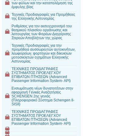
των φύλων και την καταπολέμηση της
έμφυλης βίας
Τεχνικές Προδιαγραφές για Προμήθειες
της Ελληνικής Αστυνομίας
Ρυθμίσεις για τον εκσυγχρονισμό του
θεσμικού πλαισίου οργάνωσης και
λειτουργίας των Φορέων Διαχείρισης
Στερεών Αποβλήτων της χώρας
Τεχνικές Προδιαγραφές για την
προμήθεια συσσωρευτών αυτοκινήτων,
λεωφορείων, φορτηγών και δίκυκλων
μοτοσικλετών οχημάτων Ελληνικής
Αστυνομίας
ΤΕΧΝΙΚΕΣ ΠΡΟΔΙΑΓΡΑΦΕΣ
ΣΥΣΤΗΜΑΤΟΣ ΠΡΟΕΛΕΓΧΟΥ
ΕΠΙΒΑΤΩΝ ΠΤΗΣΕΩΝ (Advanced
Passenger Information System- API)
Ενσωμάτωση νέων δυνατοτήτων στην
εφαρμογή Γενικές Αναζητήσεις
SCHENGEN 2ης γενιάς
(Πληροφοριακό Σύστημα Schengen II-
SISII)
ΤΕΧΝΙΚΕΣ ΠΡΟΔΙΑΓΡΑΦΕΣ
ΣΥΣΤΗΜΑΤΟΣ ΠΡΟΕΛΕΓΧΟΥ
ΕΠΙΒΑΤΩΝ ΠΤΗΣΕΩΝ (Advanced
Passenger Information System- API)