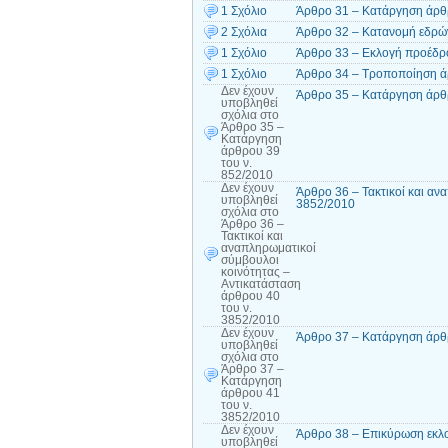
1 Σχόλιο
Άρθρο 31 – Κατάργηση άρθρ
2 Σχόλια
Άρθρο 32 – Κατανομή εδρών
1 Σχόλιο
Άρθρο 33 – Εκλογή προέδρ
1 Σχόλιο
Άρθρο 34 – Τροποποίηση ά
Δεν έχουν
Άρθρο 35 – Κατάργηση άρθρ
υποβληθεί
σχόλια
στο
Άρθρο 35 –
Κατάργηση
άρθρου 39
του ν.
852/2010
Δεν έχουν
Άρθρο 36 – Τακτικοί και αν
υποβληθεί
3852/2010
σχόλια
στο
Άρθρο 36 –
Τακτικοί και
αναπληρωματικοί
σύμβουλοι
κοινότητας –
Αντικατάσταση
άρθρου 40
του ν.
3852/2010
Δεν έχουν
Άρθρο 37 – Κατάργηση άρθρ
υποβληθεί
σχόλια
στο
Άρθρο 37 –
Κατάργηση
άρθρου 41
του ν.
3852/2010
Δεν έχουν
Άρθρο 38 – Επικύρωση εκλο
υποβληθεί