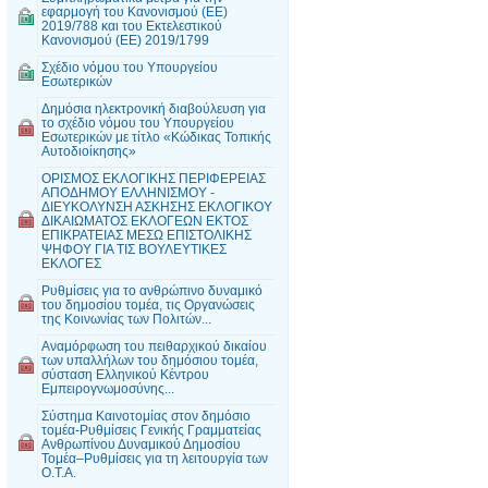
εφαρμογή του Κανονισμού (ΕΕ)
2019/788 και του Εκτελεστικού
Κανονισμού (ΕΕ) 2019/1799
Σχέδιο νόμου του Υπουργείου
Εσωτερικών
Δημόσια ηλεκτρονική διαβούλευση για
το σχέδιο νόμου του Υπουργείου
Εσωτερικών με τίτλο «Κώδικας Τοπικής
Αυτοδιοίκησης»
ΟΡΙΣΜΟΣ ΕΚΛΟΓΙΚΗΣ ΠΕΡΙΦΕΡΕΙΑΣ
ΑΠΟΔΗΜΟΥ ΕΛΛΗΝΙΣΜΟΥ -
ΔΙΕΥΚΟΛΥΝΣΗ ΑΣΚΗΣΗΣ ΕΚΛΟΓΙΚΟΥ
ΔΙΚΑΙΩΜΑΤΟΣ ΕΚΛΟΓΕΩΝ ΕΚΤΟΣ
ΕΠΙΚΡΑΤΕΙΑΣ ΜΕΣΩ ΕΠΙΣΤΟΛΙΚΗΣ
ΨΗΦΟΥ ΓΙΑ ΤΙΣ ΒΟΥΛΕΥΤΙΚΕΣ
ΕΚΛΟΓΕΣ
Ρυθμίσεις για το ανθρώπινο δυναμικό
του δημοσίου τομέα, τις Οργανώσεις
της Κοινωνίας των Πολιτών...
Αναμόρφωση του πειθαρχικού δικαίου
των υπαλλήλων του δημόσιου τομέα,
σύσταση Ελληνικού Κέντρου
Εμπειρογνωμοσύνης...
Σύστημα Καινοτομίας στον δημόσιο
τομέα-Ρυθμίσεις Γενικής Γραμματείας
Ανθρωπίνου Δυναμικού Δημοσίου
Τομέα–Ρυθμίσεις για τη λειτουργία των
Ο.Τ.Α.