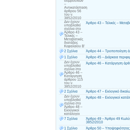
συμβουλίων
–
Αντικατάσταση
άρθρου 56
του ν.
3852/2010
Δεν έχουν
Άρθρο 43 – Τελικές – Μεταβα
υποβληθεί
σχόλια
στο
Άρθρο 43 –
Τελικές –
Μεταβατικές
διατάξεις
Κεφαλαίου Β’
2 Σχόλια
Άρθρο 44 – Τροποποίηση ά
1 Σχόλιο
Άρθρο 45 – Διάρκεια περιφε
Δεν έχουν
Άρθρο 46 – Κατάργηση άρθρ
υποβληθεί
σχόλια
στο
Άρθρο 46 –
Κατάργηση
άρθρου 115
του ν.
3852/2010
2 Σχόλια
Άρθρο 47 – Εκλογικό δικαί
Δεν έχουν
Άρθρο 48 – Εκλογικοί κατάλ
υποβληθεί
σχόλια
στο
Άρθρο 48 –
Εκλογικοί
κατάλογοι
7 Σχόλια
Άρθρο 49 – Άρθρο 49 Κωλύμ
3852/2010
1 Σχόλιο
Άρθρο 50 – Υποψηφιότητες 