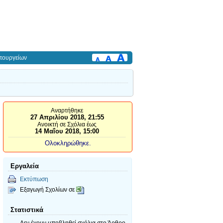
πουργείων
Αναρτήθηκε
27 Απριλίου 2018, 21:55
Ανοικτή σε Σχόλια έως
14 Μαΐου 2018, 15:00
Ολοκληρώθηκε.
Εργαλεία
Εκτύπωση
Εξαγωγή Σχολίων σε
Στατιστικά
Δεν έχουν υποβληθεί σχόλια
στο Άρθρο