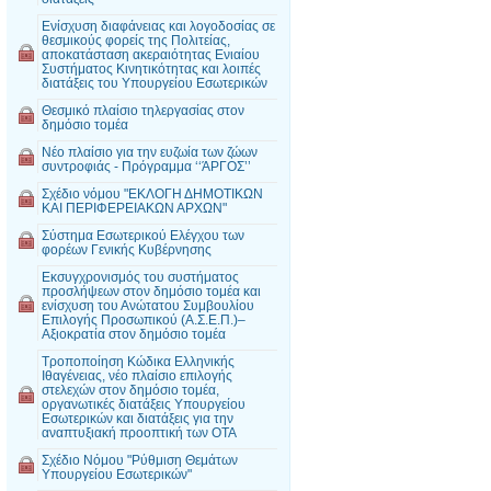
Ενίσχυση διαφάνειας και λογοδοσίας σε
θεσμικούς φορείς της Πολιτείας,
αποκατάσταση ακεραιότητας Ενιαίου
Συστήματος Κινητικότητας και λοιπές
διατάξεις του Υπουργείου Εσωτερικών
Θεσμικό πλαίσιο τηλεργασίας στον
δημόσιο τομέα
Νέο πλαίσιο για την ευζωία των ζώων
συντροφιάς - Πρόγραμμα ‘‘ΆΡΓΟΣ’’
Σχέδιο νόμου "ΕΚΛΟΓΗ ΔΗΜΟΤΙΚΩΝ
ΚΑΙ ΠΕΡΙΦΕΡΕΙΑΚΩΝ ΑΡΧΩΝ"
Σύστημα Εσωτερικού Ελέγχου των
φορέων Γενικής Κυβέρνησης
Εκσυγχρονισμός του συστήματος
προσλήψεων στον δημόσιο τομέα και
ενίσχυση του Ανώτατου Συμβουλίου
Επιλογής Προσωπικού (Α.Σ.Ε.Π.)–
Αξιοκρατία στον δημόσιο τομέα
Τροποποίηση Κώδικα Ελληνικής
Ιθαγένειας, νέο πλαίσιο επιλογής
στελεχών στον δημόσιο τομέα,
οργανωτικές διατάξεις Υπουργείου
Εσωτερικών και διατάξεις για την
αναπτυξιακή προοπτική των ΟΤΑ
Σχέδιο Νόμου "Ρύθμιση Θεμάτων
Υπουργείου Εσωτερικών"