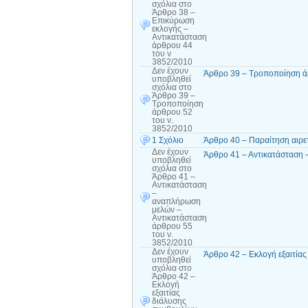
σχόλια
στο
Άρθρο 38 –
Επικύρωση
εκλογής –
Αντικατάσταση
άρθρου 44
του ν
3852/2010
Δεν έχουν
Άρθρο 39 – Τροποποίηση ά
υποβληθεί
σχόλια
στο
Άρθρο 39 –
Τροποποίηση
άρθρου 52
του ν.
3852/2010
1 Σχόλιο
Άρθρο 40 – Παραίτηση αιρε
Δεν έχουν
Άρθρο 41 – Αντικατάσταση 
υποβληθεί
σχόλια
στο
Άρθρο 41 –
Αντικατάσταση
–
αναπλήρωση
μελών –
Αντικατάσταση
άρθρου 55
του ν.
3852/2010
Δεν έχουν
Άρθρο 42 – Εκλογή εξαιτία
υποβληθεί
σχόλια
στο
Άρθρο 42 –
Εκλογή
εξαιτίας
διάλυσης