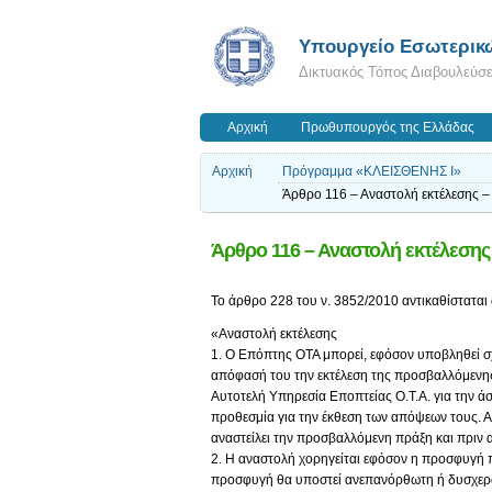
Υπουργείο Εσωτερικ
Δικτυακός Τόπος Διαβουλεύσ
Αρχική
Πρωθυπουργός της Ελλάδας
Αρχική
Πρόγραμμα «ΚΛΕΙΣΘΕΝΗΣ Ι»
Άρθρο 116 – Αναστολή εκτέλεσης –
Άρθρο 116 – Αναστολή εκτέλεσης 
Το άρθρο 228 του ν. 3852/2010 αντικαθίσταται 
«Αναστολή εκτέλεσης
1. Ο Επόπτης ΟΤΑ μπορεί, εφόσον υποβληθεί σ
απόφασή του την εκτέλεση της προσβαλλόμενης π
Αυτοτελή Υπηρεσία Εποπτείας Ο.Τ.Α. για την ά
προθεσμία για την έκθεση των απόψεων τους. Α
αναστείλει την προσβαλλόμενη πράξη και πρι
2. Η αναστολή χορηγείται εφόσον η προσφυγή πα
προσφυγή θα υποστεί ανεπανόρθωτη ή δυσχερώ