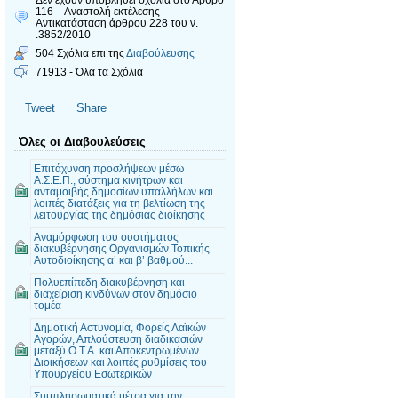
116 – Αναστολή εκτέλεσης –
Αντικατάσταση άρθρου 228 του ν.
.3852/2010
504 Σχόλια επι της
Διαβούλευσης
71913 - Όλα τα Σχόλια
Tweet
Share
Όλες οι Διαβουλεύσεις
Επιτάχυνση προσλήψεων μέσω
Α.Σ.Ε.Π., σύστημα κινήτρων και
ανταμοιβής δημοσίων υπαλλήλων και
λοιπές διατάξεις για τη βελτίωση της
λειτουργίας της δημόσιας διοίκησης
Αναμόρφωση του συστήματος
διακυβέρνησης Οργανισμών Τοπικής
Αυτοδιοίκησης α’ και β’ βαθμού...
Πολυεπίπεδη διακυβέρνηση και
διαχείριση κινδύνων στον δημόσιο
τομέα
Δημοτική Αστυνομία, Φορείς Λαϊκών
Αγορών, Απλούστευση διαδικασιών
μεταξύ Ο.Τ.Α. και Αποκεντρωμένων
Διοικήσεων και λοιπές ρυθμίσεις του
Υπουργείου Εσωτερικών
Συμπληρωματικά μέτρα για την