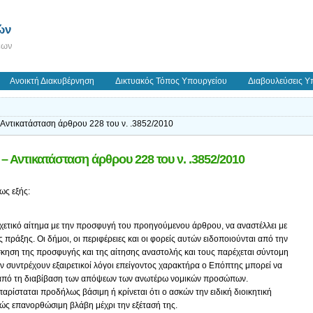
ών
εων
Ανοικτή Διακυβέρνηση
Δικτυακός Τόπος Υπουργείου
Διαβουλεύσεις Υ
 Αντικατάσταση άρθρου 228 του ν. .3852/2010
– Αντικατάσταση άρθρου 228 του ν. .3852/2010
ως εξής:
χετικό αίτημα με την προσφυγή του προηγούμενου άρθρου, να αναστέλλει με
ράξης. Οι δήμοι, οι περιφέρειες και οι φορείς αυτών ειδοποιούνται από την
σκηση της προσφυγής και της αίτησης αναστολής και τους παρέχεται σύντομη
ν συντρέχουν εξαιρετικοί λόγοι επείγοντος χαρακτήρα ο Επόπτης μπορεί να
ν από τη διαβίβαση των απόψεων των ανωτέρω νομικών προσώπων.
ρίσταται προδήλως βάσιμη ή κρίνεται ότι ο ασκών την ειδική διοικητική
ς επανορθώσιμη βλάβη μέχρι την εξέτασή της.