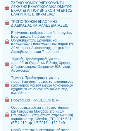
ΣΧΕΔΙΟ ΝΟΜΟΥ "ΔΙΕΥΚΟΛΥΝΣΗ
ΑΣΚΗΣΗΣ ΕΚΛΟΓΙΚΟΥ ΔΙΚΑΙΩΜΑΤΟΣ
ΕΚΛΟΓΕΩΝ ΠΟΥ ΒΡΙΣΚΟΝΤΑΙ ΕΚΤΟΣ
ΕΛΛΗΝΙΚΗΣ ΕΠΙΚΡΑΤΕΙΑΣ"
ΤΡΟΠΟΠΟΙΗΣΗ ΕΚΛΟΓΙΚΗΣ
ΔΙΑΔΙΚΑΣΙΑΣ ΚΑΙ ΑΛΛΕΣ ΔΙΑΤΑΞΕΙΣ
Επείγουσες ρυθμίσεις των Υπουργείων
Εσωτερικών, Παιδείας και
Θρησκευμάτων, Εργασίας και
Κοινωνικών Υποθέσεων, Πολιτισμού και
Αθλητισμού, Δικαιοσύνης, Ψηφιακής
Διακυβέρνησης και Τουρισμού
Τεχνικές Προδιαγραφές για την
προμήθεια Οχημάτων Ειδικής Χρήσης
& Γερανοφόρων Οχημάτων Ελληνικής
Αστυνομίας
Τεχνικές Προδιαγραφές για την
προμήθεια συστήματος τυποποιημένου
εξοπλισμού για τον έλεγχο ταχογράφων
οχημάτων και συσκευών ανίχνευσης
αλκοόλης
Πρόγραμμα «ΚΛΕΙΣΘΕΝΗΣ Ι»
Ονομαστικά αρχεία επιβατών, ίδρυση
και λειτουργία Μονάδας Στοιχείων
Επιβατών - Ενσωμάτωση στην ελληνική
νομοθεσία της Οδηγίας (EE) 2016/681
(EE L 119 της 4/5/2016 σ.132-149
Προώθηση της ουσιαστικής ισότητας