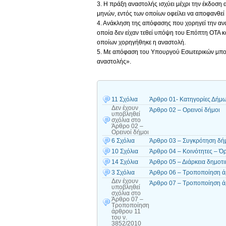
3. Η πράξη αναστολής ισχύει μέχρι την έκδοσ
μηνών, εντός των οποίων οφείλει να αποφανθ
4. Ανάκληση της απόφασης που χορηγεί την ανα
οποία δεν είχαν τεθεί υπόψη του Επόπτη ΟΤΑ 
οποίων χορηγήθηκε η αναστολή.
5. Με απόφαση του Υπουργού Εσωτερικών μπορεί
αναστολής».
11 Σχόλια
Άρθρο 01- Κατηγορίες Δήμ
Δεν έχουν
Άρθρο 02 – Ορεινοί δήμοι
υποβληθεί
σχόλια
στο
Άρθρο 02 –
Ορεινοί δήμοι
6 Σχόλια
Άρθρο 03 – Συγκρότηση δήμ
10 Σχόλια
Άρθρο 04 – Κοινότητες – Όρ
14 Σχόλια
Άρθρο 05 – Διάρκεια δημοτι
3 Σχόλια
Άρθρο 06 – Τροποποίηση ά
Δεν έχουν
Άρθρο 07 – Τροποποίηση ά
υποβληθεί
σχόλια
στο
Άρθρο 07 –
Τροποποίηση
άρθρου 11
του ν.
3852/2010