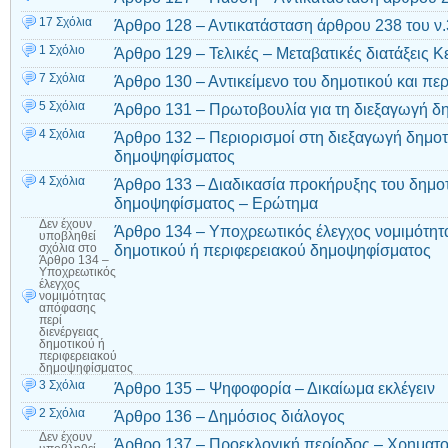
17 Σχόλια
Άρθρο 128 – Αντικατάσταση άρθρου 238 του ν
1 Σχόλιο
Άρθρο 129 – Τελικές – Μεταβατικές διατάξεις Κ
7 Σχόλια
Άρθρο 130 – Αντικείμενο του δημοτικού και π
5 Σχόλια
Άρθρο 131 – Πρωτοβουλία για τη διεξαγωγή 
4 Σχόλια
Άρθρο 132 – Περιορισμοί στη διεξαγωγή δημοτ
δημοψηφίσματος
4 Σχόλια
Άρθρο 133 – Διαδικασία προκήρυξης του δημοτ
δημοψηφίσματος – Ερώτημα
Δεν έχουν
Άρθρο 134 – Υποχρεωτικός έλεγχος νομιμότητ
υποβληθεί
δημοτικού ή περιφερειακού δημοψηφίσματος
σχόλια
στο
Άρθρο 134 –
Υποχρεωτικός
έλεγχος
νομιμότητας
απόφασης
περί
διενέργειας
δημοτικού ή
περιφερειακού
δημοψηφίσματος
3 Σχόλια
Άρθρο 135 – Ψηφοφορία – Δικαίωμα εκλέγειν
2 Σχόλια
Άρθρο 136 – Δημόσιος διάλογος
Δεν έχουν
Άρθρο 137 – Προεκλογική περίοδος – Χρηματο