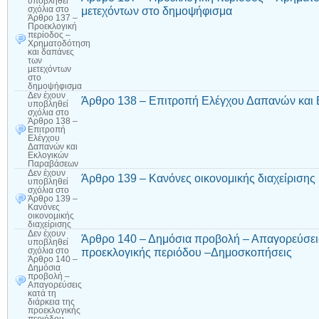
υποβληθεί
μετεχόντων στο δημοψήφισμα
σχόλια
στο
Άρθρο 137 –
Προεκλογική
περίοδος –
Χρηματοδότηση
και δαπάνες
των
μετεχόντων
στο
δημοψήφισμα
Δεν έχουν
Άρθρο 138 – Επιτροπή Ελέγχου Δαπανών και
υποβληθεί
σχόλια
στο
Άρθρο 138 –
Επιτροπή
Ελέγχου
Δαπανών και
Εκλογικών
Παραβάσεων
Δεν έχουν
Άρθρο 139 – Κανόνες οικονομικής διαχείρισης
υποβληθεί
σχόλια
στο
Άρθρο 139 –
Κανόνες
οικονομικής
διαχείρισης
Δεν έχουν
Άρθρο 140 – Δημόσια προβολή – Απαγορεύσεις 
υποβληθεί
προεκλογικής περιόδου –Δημοσκοπήσεις
σχόλια
στο
Άρθρο 140 –
Δημόσια
προβολή –
Απαγορεύσεις
κατά τη
διάρκεια της
προεκλογικής
περιόδου –