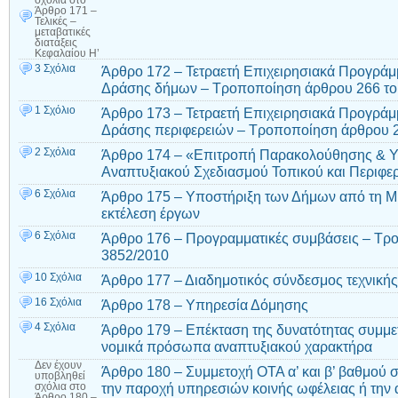
Άρθρο 171 –
Τελικές –
μεταβατικές
διατάξεις
Κεφαλαίου Η’
3 Σχόλια
Άρθρο 172 – Τετραετή Επιχειρησιακά Προγρά
Δράσης δήμων – Τροποποίηση άρθρου 266 του
1 Σχόλιο
Άρθρο 173 – Τετραετή Επιχειρησιακά Προγρά
Δράσης περιφερειών – Τροποποίηση άρθρου 2
2 Σχόλια
Άρθρο 174 – «Επιτροπή Παρακολούθησης & Υ
Αναπτυξιακού Σχεδιασμού Τοπικού και Περιφε
6 Σχόλια
Άρθρο 175 – Υποστήριξη των Δήμων από τη Μ.Ο
εκτέλεση έργων
6 Σχόλια
Άρθρο 176 – Προγραμματικές συμβάσεις – Τρο
3852/2010
10 Σχόλια
Άρθρο 177 – Διαδημοτικός σύνδεσμος τεχνική
16 Σχόλια
Άρθρο 178 – Υπηρεσία Δόμησης
4 Σχόλια
Άρθρο 179 – Επέκταση της δυνατότητας συμμετ
νομικά πρόσωπα αναπτυξιακού χαρακτήρα
Δεν έχουν
Άρθρο 180 – Συμμετοχή ΟΤΑ α’ και β’ βαθμού 
υποβληθεί
την παροχή υπηρεσιών κοινής ωφέλειας ή την
σχόλια
στο
Άρθρο 180 –