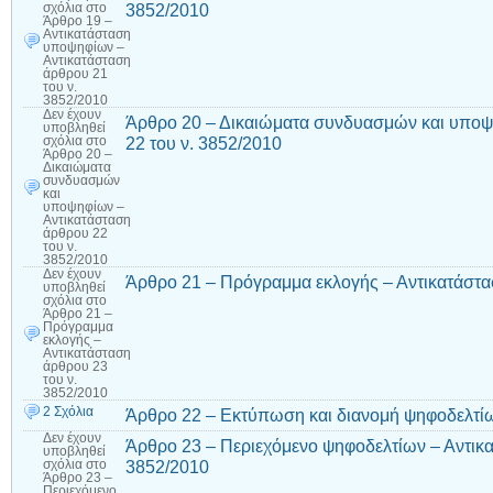
3852/2010
σχόλια
στο
Άρθρο 19 –
Αντικατάσταση
υποψηφίων –
Αντικατάσταση
άρθρου 21
του ν.
3852/2010
Δεν έχουν
Άρθρο 20 – Δικαιώματα συνδυασμών και υποψ
υποβληθεί
22 του ν. 3852/2010
σχόλια
στο
Άρθρο 20 –
Δικαιώματα
συνδυασμών
και
υποψηφίων –
Αντικατάσταση
άρθρου 22
του ν.
3852/2010
Δεν έχουν
Άρθρο 21 – Πρόγραμμα εκλογής – Αντικατάστα
υποβληθεί
σχόλια
στο
Άρθρο 21 –
Πρόγραμμα
εκλογής –
Αντικατάσταση
άρθρου 23
του ν.
3852/2010
2 Σχόλια
Άρθρο 22 – Εκτύπωση και διανομή ψηφοδελτί
Δεν έχουν
Άρθρο 23 – Περιεχόμενο ψηφοδελτίων – Αντικα
υποβληθεί
3852/2010
σχόλια
στο
Άρθρο 23 –
Περιεχόμενο