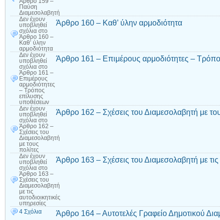
Άρθρο 159 –
Παύση
Διαμεσολαβητή
Δεν έχουν
Άρθρο 160 – Καθ’ ύλην αρμοδιότητα
υποβληθεί
σχόλια
στο
Άρθρο 160 –
Καθ’ ύλην
αρμοδιότητα
Δεν έχουν
Άρθρο 161 – Επιμέρους αρμοδιότητες – Τρόπ
υποβληθεί
σχόλια
στο
Άρθρο 161 –
Επιμέρους
αρμοδιότητες
– Τρόπος
επίλυσης
υποθέσεων
Δεν έχουν
Άρθρο 162 – Σχέσεις του Διαμεσολαβητή με του
υποβληθεί
σχόλια
στο
Άρθρο 162 –
Σχέσεις του
Διαμεσολαβητή
με τους
πολίτες
Δεν έχουν
Άρθρο 163 – Σχέσεις του Διαμεσολαβητή με τις
υποβληθεί
σχόλια
στο
Άρθρο 163 –
Σχέσεις του
Διαμεσολαβητή
με τις
αυτοδιοικητικές
υπηρεσίες
4 Σχόλια
Άρθρο 164 – Αυτοτελές Γραφείο Δημοτικού Δι