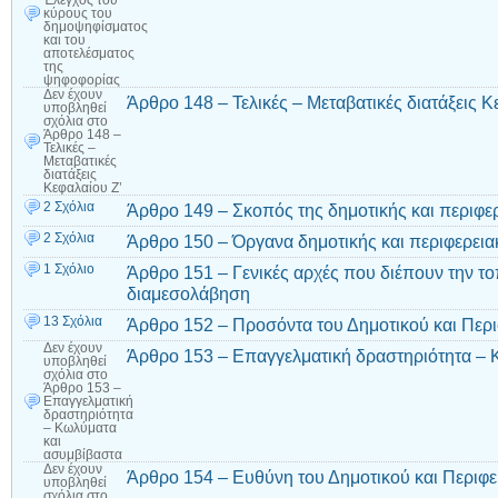
κύρους του
δημοψηφίσματος
και του
αποτελέσματος
της
ψηφοφορίας
Δεν έχουν
Άρθρο 148 – Τελικές – Μεταβατικές διατάξεις Κ
υποβληθεί
σχόλια
στο
Άρθρο 148 –
Τελικές –
Μεταβατικές
διατάξεις
Κεφαλαίου Ζ’
2 Σχόλια
Άρθρο 149 – Σκοπός της δημοτικής και περιφ
2 Σχόλια
Άρθρο 150 – Όργανα δημοτικής και περιφερει
1 Σχόλιο
Άρθρο 151 – Γενικές αρχές που διέπουν την το
διαμεσολάβηση
13 Σχόλια
Άρθρο 152 – Προσόντα του Δημοτικού και Περ
Δεν έχουν
Άρθρο 153 – Επαγγελματική δραστηριότητα – 
υποβληθεί
σχόλια
στο
Άρθρο 153 –
Επαγγελματική
δραστηριότητα
– Κωλύματα
και
ασυμβίβαστα
Δεν έχουν
Άρθρο 154 – Ευθύνη του Δημοτικού και Περιφ
υποβληθεί
σχόλια
στο