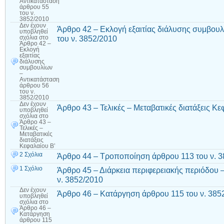
Αντικατάσταση
άρθρου 55
του ν.
3852/2010
Δεν έχουν
Άρθρο 42 – Εκλογή εξαιτίας διάλυσης συμβου
υποβληθεί
του ν. 3852/2010
σχόλια
στο
Άρθρο 42 –
Εκλογή
εξαιτίας
διάλυσης
συμβουλίων
–
Αντικατάσταση
άρθρου 56
του ν.
3852/2010
Δεν έχουν
Άρθρο 43 – Τελικές – Μεταβατικές διατάξεις Κε
υποβληθεί
σχόλια
στο
Άρθρο 43 –
Τελικές –
Μεταβατικές
διατάξεις
Κεφαλαίου Β’
2 Σχόλια
Άρθρο 44 – Τροποποίηση άρθρου 113 του ν. 
1 Σχόλιο
Άρθρο 45 – Διάρκεια περιφερειακής περιόδου 
ν. 3852/2010
Δεν έχουν
Άρθρο 46 – Κατάργηση άρθρου 115 του ν. 385
υποβληθεί
σχόλια
στο
Άρθρο 46 –
Κατάργηση
άρθρου 115