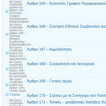
Δεν έχουν
Άρθρο 165 – Αυτοτελές Γραφείο Περιφερειακο
υποβληθεί
σχόλια
στο
Άρθρο 165 –
Αυτοτελές
Γραφείο
Περιφερειακού
Διαμεσολαβητή
Δεν έχουν
Άρθρο 166 – Σύσταση Εθνικού Συμβουλίου Δ
υποβληθεί
σχόλια
στο
Άρθρο 166 –
Σύσταση
Εθνικού
Συμβουλίου
Διαμεσολαβητών
Δεν έχουν
Άρθρο 167 – Αρμοδιότητες
υποβληθεί
σχόλια
στο
Άρθρο 167 –
Αρμοδιότητες
Δεν έχουν
Άρθρο 168 – Συγκρότηση και λειτουργία
υποβληθεί
σχόλια
στο
Άρθρο 168 –
Συγκρότηση
και λειτουργία
Δεν έχουν
Άρθρο 169 – Γενικές αρχές
υποβληθεί
σχόλια
στο
Άρθρο 169 –
Γενικές αρχές
3 Σχόλια
Άρθρο 170 – Σχέσεις με το Συνήγορο του Πολί
Δεν έχουν
Άρθρο 171 – Τελικές – μεταβατικές διατάξεις Κ
υποβληθεί
σχόλια
στο