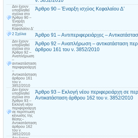
Δεν έχουν
Άρθρο 90 – Έναρξη ισχύος Κεφαλαίου Δ’
υποβληθεί
σχόλια
στο
Άρθρο 90 –
Έναρξη
ισχύος
Κεφαλαίου Δ’
2 Σχόλια
Άρθρο 91 – Αντιπεριφερειάρχες – Αντικατάστα
Δεν έχουν
Άρθρο 92 – Αναπλήρωση – αντικατάσταση περι
υποβληθεί
άρθρου 161 του ν. 3852/2010
σχόλια
στο
Άρθρο 92 –
Αναπλήρωση
–
αντικατάσταση
περιφερειάρχη
–
Αντικατάσταση
άρθρου 161
του ν.
3852/2010
Δεν έχουν
Άρθρο 93 – Εκλογή νέου περιφερειάρχη σε πε
υποβληθεί
Αντικατάσταση άρθρου 162 του ν. 3852/2010
σχόλια
στο
Άρθρο 93 –
Εκλογή νέου
περιφερειάρχη
σε περίπτωση
κένωσης της
θέσης–
Αντικατάσταση
άρθρου 162
του ν.
3852/2010
Δεν έχουν