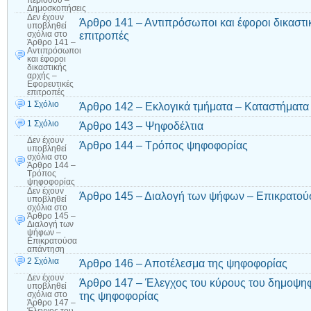
Δημοσκοπήσεις
Δεν έχουν
Άρθρο 141 – Αντιπρόσωποι και έφοροι δικαστι
υποβληθεί
επιτροπές
σχόλια
στο
Άρθρο 141 –
Αντιπρόσωποι
και έφοροι
δικαστικής
αρχής –
Εφορευτικές
επιτροπές
1 Σχόλιο
Άρθρο 142 – Εκλογικά τμήματα – Καταστήματ
1 Σχόλιο
Άρθρο 143 – Ψηφοδέλτια
Δεν έχουν
Άρθρο 144 – Τρόπος ψηφοφορίας
υποβληθεί
σχόλια
στο
Άρθρο 144 –
Τρόπος
ψηφοφορίας
Δεν έχουν
Άρθρο 145 – Διαλογή των ψήφων – Επικρατο
υποβληθεί
σχόλια
στο
Άρθρο 145 –
Διαλογή των
ψήφων –
Επικρατούσα
απάντηση
2 Σχόλια
Άρθρο 146 – Αποτέλεσμα της ψηφοφορίας
Δεν έχουν
Άρθρο 147 – Έλεγχος του κύρους του δημοψηφ
υποβληθεί
της ψηφοφορίας
σχόλια
στο
Άρθρο 147 –
Έλεγχος του