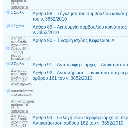
άρθρου 87
του ν.
3852/2010
1 Σχόλιο
Άρθρο 88 – Σύγκληση του συμβουλίου κοινότη
του ν. 3852/2010
2 Σχόλια
Άρθρο 89 – Λειτουργία συμβουλίου κοινότητας
ν. 3852/2010
Δεν έχουν
Άρθρο 90 – Έναρξη ισχύος Κεφαλαίου Δ’
υποβληθεί
σχόλια
στο
Άρθρο 90 –
Έναρξη
ισχύος
Κεφαλαίου Δ’
2 Σχόλια
Άρθρο 91 – Αντιπεριφερειάρχες – Αντικατάστα
Δεν έχουν
Άρθρο 92 – Αναπλήρωση – αντικατάσταση περι
υποβληθεί
άρθρου 161 του ν. 3852/2010
σχόλια
στο
Άρθρο 92 –
Αναπλήρωση
–
αντικατάσταση
περιφερειάρχη
–
Αντικατάσταση
άρθρου 161
του ν.
3852/2010
Δεν έχουν
Άρθρο 93 – Εκλογή νέου περιφερειάρχη σε πε
υποβληθεί
Αντικατάσταση άρθρου 162 του ν. 3852/2010
σχόλια
στο
Άρθρο 93 –