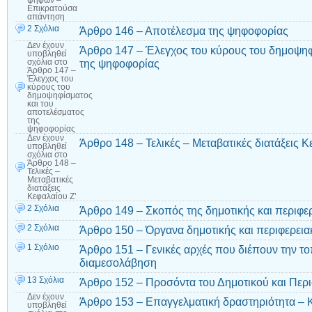
ψήφων –
Επικρατούσα
απάντηση
2 Σχόλια
Άρθρο 146 – Αποτέλεσμα της ψηφοφορίας
Δεν έχουν
Άρθρο 147 – Έλεγχος του κύρους του δημοψηφ
υποβληθεί
της ψηφοφορίας
σχόλια
στο
Άρθρο 147 –
Έλεγχος του
κύρους του
δημοψηφίσματος
και του
αποτελέσματος
της
ψηφοφορίας
Δεν έχουν
Άρθρο 148 – Τελικές – Μεταβατικές διατάξεις Κ
υποβληθεί
σχόλια
στο
Άρθρο 148 –
Τελικές –
Μεταβατικές
διατάξεις
Κεφαλαίου Ζ’
2 Σχόλια
Άρθρο 149 – Σκοπός της δημοτικής και περιφ
2 Σχόλια
Άρθρο 150 – Όργανα δημοτικής και περιφερει
1 Σχόλιο
Άρθρο 151 – Γενικές αρχές που διέπουν την το
διαμεσολάβηση
13 Σχόλια
Άρθρο 152 – Προσόντα του Δημοτικού και Περ
Δεν έχουν
Άρθρο 153 – Επαγγελματική δραστηριότητα – 
υποβληθεί