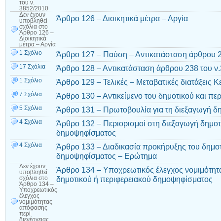
του ν.
3852/2010
Δεν έχουν
Άρθρο 126 – Διοικητικά μέτρα – Αργία
υποβληθεί
σχόλια
στο
Άρθρο 126 –
Διοικητικά
μέτρα – Αργία
1 Σχόλιο
Άρθρο 127 – Παύση – Αντικατάσταση άρθρου 2
17 Σχόλια
Άρθρο 128 – Αντικατάσταση άρθρου 238 του ν
1 Σχόλιο
Άρθρο 129 – Τελικές – Μεταβατικές διατάξεις Κ
7 Σχόλια
Άρθρο 130 – Αντικείμενο του δημοτικού και π
5 Σχόλια
Άρθρο 131 – Πρωτοβουλία για τη διεξαγωγή 
4 Σχόλια
Άρθρο 132 – Περιορισμοί στη διεξαγωγή δημοτ
δημοψηφίσματος
4 Σχόλια
Άρθρο 133 – Διαδικασία προκήρυξης του δημοτ
δημοψηφίσματος – Ερώτημα
Δεν έχουν
Άρθρο 134 – Υποχρεωτικός έλεγχος νομιμότητ
υποβληθεί
δημοτικού ή περιφερειακού δημοψηφίσματος
σχόλια
στο
Άρθρο 134 –
Υποχρεωτικός
έλεγχος
νομιμότητας
απόφασης
περί
διενέργειας