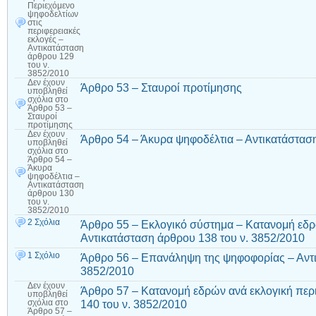
Περιεχόμενο
ψηφοδελτίων
στις
περιφερειακές
εκλογές –
Αντικατάσταση
άρθρου 129
του ν.
3852/2010
Δεν έχουν
Άρθρο 53 – Σταυροί προτίμησης
υποβληθεί
σχόλια
στο
Άρθρο 53 –
Σταυροί
προτίμησης
Δεν έχουν
Άρθρο 54 – Άκυρα ψηφοδέλτια – Αντικατάσταση
υποβληθεί
σχόλια
στο
Άρθρο 54 –
Άκυρα
ψηφοδέλτια –
Αντικατάσταση
άρθρου 130
του ν.
3852/2010
2 Σχόλια
Άρθρο 55 – Εκλογικό σύστημα – Κατανομή εδρ
Αντικατάσταση άρθρου 138 του ν. 3852/2010
1 Σχόλιο
Άρθρο 56 – Επανάληψη της ψηφοφορίας – Αντι
3852/2010
Δεν έχουν
Άρθρο 57 – Κατανομή εδρών ανά εκλογική περ
υποβληθεί
140 του ν. 3852/2010
σχόλια
στο
Άρθρο 57 –