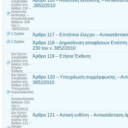
Άρθρο 116 – Αναστολή εκτέλεσης – Αντικατάστ
υποβληθεί
.3852/2010
σχόλια
στο
Άρθρο 116 –
Αναστολή
εκτέλεσης –
Αντικατάσταση
άρθρου 228
του ν.
.3852/2010
1 Σχόλιο
Άρθρο 117 – Επιτόπιοι έλεγχοι – Αντικατάστασ
1 Σχόλιο
Άρθρο 118 – Δημοσίευση αποφάσεων Επόπτη 
230 του ν. 3852/2010
Δεν έχουν
Άρθρο 119 – Ετήσια Έκθεση
υποβληθεί
σχόλια
στο
Άρθρο 119 –
Ετήσια
Έκθεση
Δεν έχουν
Άρθρο 120 – Υποχρέωση συμμόρφωσης – Αντικ
υποβληθεί
3852/2010
σχόλια
στο
Άρθρο 120 –
Υποχρέωση
συμμόρφωσης
–
Αντικατάσταση
άρθρου 231
του ν.
3852/2010
Δεν έχουν
Άρθρο 121 – Αστική ευθύνη – Αντικατάσταση ά
υποβληθεί
σχόλια
στο
Άρθρο 121 –
Αστική