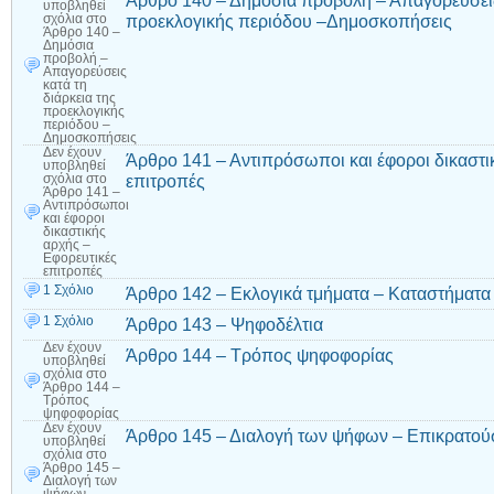
Άρθρο 140 – Δημόσια προβολή – Απαγορεύσεις 
υποβληθεί
προεκλογικής περιόδου –Δημοσκοπήσεις
σχόλια
στο
Άρθρο 140 –
Δημόσια
προβολή –
Απαγορεύσεις
κατά τη
διάρκεια της
προεκλογικής
περιόδου –
Δημοσκοπήσεις
Δεν έχουν
Άρθρο 141 – Αντιπρόσωποι και έφοροι δικαστι
υποβληθεί
επιτροπές
σχόλια
στο
Άρθρο 141 –
Αντιπρόσωποι
και έφοροι
δικαστικής
αρχής –
Εφορευτικές
επιτροπές
1 Σχόλιο
Άρθρο 142 – Εκλογικά τμήματα – Καταστήματ
1 Σχόλιο
Άρθρο 143 – Ψηφοδέλτια
Δεν έχουν
Άρθρο 144 – Τρόπος ψηφοφορίας
υποβληθεί
σχόλια
στο
Άρθρο 144 –
Τρόπος
ψηφοφορίας
Δεν έχουν
Άρθρο 145 – Διαλογή των ψήφων – Επικρατο
υποβληθεί
σχόλια
στο
Άρθρο 145 –
Διαλογή των