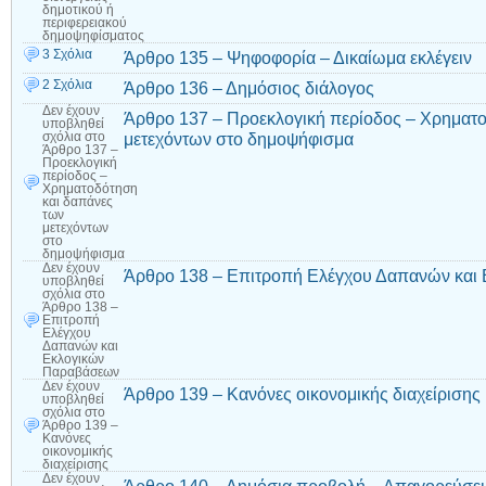
δημοτικού ή
περιφερειακού
δημοψηφίσματος
3 Σχόλια
Άρθρο 135 – Ψηφοφορία – Δικαίωμα εκλέγειν
2 Σχόλια
Άρθρο 136 – Δημόσιος διάλογος
Δεν έχουν
Άρθρο 137 – Προεκλογική περίοδος – Χρηματο
υποβληθεί
μετεχόντων στο δημοψήφισμα
σχόλια
στο
Άρθρο 137 –
Προεκλογική
περίοδος –
Χρηματοδότηση
και δαπάνες
των
μετεχόντων
στο
δημοψήφισμα
Δεν έχουν
Άρθρο 138 – Επιτροπή Ελέγχου Δαπανών και
υποβληθεί
σχόλια
στο
Άρθρο 138 –
Επιτροπή
Ελέγχου
Δαπανών και
Εκλογικών
Παραβάσεων
Δεν έχουν
Άρθρο 139 – Κανόνες οικονομικής διαχείρισης
υποβληθεί
σχόλια
στο
Άρθρο 139 –
Κανόνες
οικονομικής
διαχείρισης
Δεν έχουν