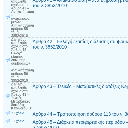
Άρθρο 41 – Αντικατάσταση – αναπλήρωση μελ
υποβληθεί
του ν. 3852/2010
σχόλια
στο
Άρθρο 41 –
Αντικατάσταση
–
αναπλήρωση
μελών –
Αντικατάσταση
άρθρου 55
του ν.
3852/2010
Δεν έχουν
Άρθρο 42 – Εκλογή εξαιτίας διάλυσης συμβου
υποβληθεί
του ν. 3852/2010
σχόλια
στο
Άρθρο 42 –
Εκλογή
εξαιτίας
διάλυσης
συμβουλίων
–
Αντικατάσταση
άρθρου 56
του ν.
3852/2010
Δεν έχουν
Άρθρο 43 – Τελικές – Μεταβατικές διατάξεις Κε
υποβληθεί
σχόλια
στο
Άρθρο 43 –
Τελικές –
Μεταβατικές
διατάξεις
Κεφαλαίου Β’
2 Σχόλια
Άρθρο 44 – Τροποποίηση άρθρου 113 του ν. 
1 Σχόλιο
Άρθρο 45 – Διάρκεια περιφερειακής περιόδου 
ν. 3852/2010