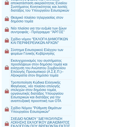
αποκατάσταση ακεραιότητας Ενιαίου
Συστήματος Κινητικότητας και λοιπές
διατάξεις του Υπουργείου Εσωτερικών
Θεσμικό πλαίσιο τηλεργασίας στον
δημόσιο τομέα
Νέο πλαίσιο για την ευζωία των ζώων
συντροφιάς - Πρόγραμμα ‘‘ΆΡΓΟΣ’’
Σχέδιο νόμου "ΕΚΛΟΓΗ ΔΗΜΟΤΙΚΩΝ
ΚΑΙ ΠΕΡΙΦΕΡΕΙΑΚΩΝ ΑΡΧΩΝ"
Σύστημα Εσωτερικού Ελέγχου των
φορέων Γενικής Κυβέρνησης
Εκσυγχρονισμός του συστήματος
προσλήψεων στον δημόσιο τομέα και
ενίσχυση του Ανώτατου Συμβουλίου
Επιλογής Προσωπικού (Α.Σ.Ε.Π.)–
Αξιοκρατία στον δημόσιο τομέα
Τροποποίηση Κώδικα Ελληνικής
Ιθαγένειας, νέο πλαίσιο επιλογής
στελεχών στον δημόσιο τομέα,
οργανωτικές διατάξεις Υπουργείου
Εσωτερικών και διατάξεις για την
αναπτυξιακή προοπτική των ΟΤΑ
Σχέδιο Νόμου "Ρύθμιση Θεμάτων
Υπουργείου Εσωτερικών"
ΣΧΕΔΙΟ ΝΟΜΟΥ "ΔΙΕΥΚΟΛΥΝΣΗ
ΑΣΚΗΣΗΣ ΕΚΛΟΓΙΚΟΥ ΔΙΚΑΙΩΜΑΤΟΣ
ΕΚΛΟΓΕΩΝ ΠΟΥ ΒΡΙΣΚΟΝΤΑΙ ΕΚΤΟΣ