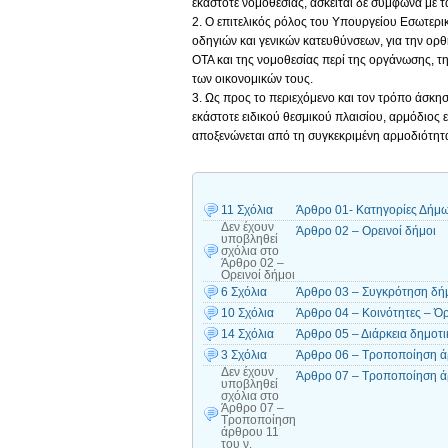
εκάστοτε νομοθεσίας, ασκείται δε σύμφωνα με 
2. Ο επιτελικός ρόλος του Υπουργείου Εσωτερι
οδηγιών και γενικών κατευθύνσεων, για την ορ
ΟΤΑ και της νομοθεσίας περί της οργάνωσης, τ
των οικονομικών τους.
3. Ως προς το περιεχόμενο και τον τρόπο άσκη
εκάστοτε ειδικού θεσμικού πλαισίου, αρμόδιος 
αποξενώνεται από τη συγκεκριμένη αρμοδιότητ
11 Σχόλια
Άρθρο 01- Κατηγορίες Δήμ
Δεν έχουν
Άρθρο 02 – Ορεινοί δήμοι
υποβληθεί
σχόλια
στο
Άρθρο 02 –
Ορεινοί δήμοι
6 Σχόλια
Άρθρο 03 – Συγκρότηση δήμ
10 Σχόλια
Άρθρο 04 – Κοινότητες – Όρ
14 Σχόλια
Άρθρο 05 – Διάρκεια δημοτι
3 Σχόλια
Άρθρο 06 – Τροποποίηση ά
Δεν έχουν
Άρθρο 07 – Τροποποίηση ά
υποβληθεί
σχόλια
στο
Άρθρο 07 –
Τροποποίηση
άρθρου 11
του ν.