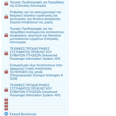
Τεχνικές Προδιαγραφές για Προμήθειες
της Ελληνικής Αστυνομίας
Ρυθμίσεις για τον εκσυγχρονισμό του
θεσμικού πλαισίου οργάνωσης και
λειτουργίας των Φορέων Διαχείρισης
Στερεών Αποβλήτων της χώρας
Τεχνικές Προδιαγραφές για την
προμήθεια συσσωρευτών αυτοκινήτων,
λεωφορείων, φορτηγών και δίκυκλων
μοτοσικλετών οχημάτων Ελληνικής
Αστυνομίας
ΤΕΧΝΙΚΕΣ ΠΡΟΔΙΑΓΡΑΦΕΣ
ΣΥΣΤΗΜΑΤΟΣ ΠΡΟΕΛΕΓΧΟΥ
ΕΠΙΒΑΤΩΝ ΠΤΗΣΕΩΝ (Advanced
Passenger Information System- API)
Ενσωμάτωση νέων δυνατοτήτων στην
εφαρμογή Γενικές Αναζητήσεις
SCHENGEN 2ης γενιάς
(Πληροφοριακό Σύστημα Schengen II-
SISII)
ΤΕΧΝΙΚΕΣ ΠΡΟΔΙΑΓΡΑΦΕΣ
ΣΥΣΤΗΜΑΤΟΣ ΠΡΟΕΛΕΓΧΟΥ
ΕΠΙΒΑΤΩΝ ΠΤΗΣΕΩΝ (Advanced
Passenger Information System- API)
Εκλογή Βουλευτών