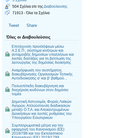
504 Σχόλια επι της
Διαβούλευσης
71913 - Όλα τα Σχόλια
Tweet
Share
Όλες οι Διαβουλεύσεις
Επιτάχυνση προσλήψεων μέσω
Α.Σ.Ε.Π., σύστημα κινήτρων και
ανταμοιβής δημοσίων υπαλλήλων και
λοιπές διατάξεις για τη βελτίωση της
λειτουργίας της δημόσιας διοίκησης
Αναμόρφωση του συστήματος
διακυβέρνησης Οργανισμών Τοπικής
Αυτοδιοίκησης α’ και β’ βαθμού...
Πολυεπίπεδη διακυβέρνηση και
διαχείριση κινδύνων στον δημόσιο
τομέα
Δημοτική Αστυνομία, Φορείς Λαϊκών
Αγορών, Απλούστευση διαδικασιών
μεταξύ Ο.Τ.Α. και Αποκεντρωμένων
Διοικήσεων και λοιπές ρυθμίσεις του
Υπουργείου Εσωτερικών
Συμπληρωματικά μέτρα για την
εφαρμογή του Κανονισμού (ΕΕ)
2019/788 και του Εκτελεστικού
Κανονισμού (ΕΕ) 2019/1799