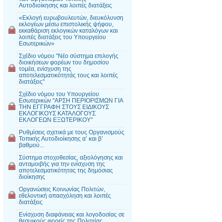
Αυτοδιοίκησης και λοιπές διατάξεις
«Εκλογή ευρωβουλευτών, διευκόλυνση
εκλογέων μέσω επιστολικής ψήφου,
εκκαθάριση εκλογικών καταλόγων και
λοιπές διατάξεις του Υπουργείου
Εσωτερικών»
Σχέδιο νόμου "Νέο σύστημα επιλογής
διοικήσεων φορέων του δημοσίου
τομέα, ενίσχυση της
αποτελεσματικότητάς τους και λοιπές
διατάξεις"
Σχέδιο νόμου του Υπουργείου
Εσωτερικών "ΑΡΣΗ ΠΕΡΙΟΡΙΣΜΩΝ ΓΙΑ
ΤΗΝ ΕΓΓΡΑΦΗ ΣΤΟΥΣ ΕΙΔΙΚΟΥΣ
ΕΚΛΟΓΙΚΟΥΣ ΚΑΤΑΛΟΓΟΥΣ
ΕΚΛΟΓΕΩΝ ΕΞΩΤΕΡΙΚΟΥ"
Ρυθμίσεις σχετικά με τους Οργανισμούς
Τοπικής Αυτοδιοίκησης α’ και β’
βαθμού...
Σύστημα στοχοθεσίας, αξιολόγησης και
ανταμοιβής για την ενίσχυση της
αποτελεσματικότητας της δημόσιας
διοίκησης
Οργανώσεις Κοινωνίας Πολιτών,
εθελοντική απασχόληση και λοιπές
διατάξεις
Ενίσχυση διαφάνειας και λογοδοσίας σε
θεσμικούς φορείς της Πολιτείας,