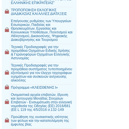
ΕΛΛΗΝΙΚΗΣ ΕΠΙΚΡΑΤΕΙΑΣ"
ΤΡΟΠΟΠΟΙΗΣΗ ΕΚΛΟΓΙΚΗΣ
ΔΙΑΔΙΚΑΣΙΑΣ ΚΑΙ ΑΛΛΕΣ ΔΙΑΤΑΞΕΙΣ
Επείγουσες ρυθμίσεις των Υπουργείων
Εσωτερικών, Παιδείας και
Θρησκευμάτων, Εργασίας και
Κοινωνικών Υποθέσεων, Πολιτισμού και
Αθλητισμού, Δικαιοσύνης, Ψηφιακής
Διακυβέρνησης και Τουρισμού
Τεχνικές Προδιαγραφές για την
προμήθεια Οχημάτων Ειδικής Χρήσης
& Γερανοφόρων Οχημάτων Ελληνικής
Αστυνομίας
Τεχνικές Προδιαγραφές για την
προμήθεια συστήματος τυποποιημένου
εξοπλισμού για τον έλεγχο ταχογράφων
οχημάτων και συσκευών ανίχνευσης
αλκοόλης
Πρόγραμμα «ΚΛΕΙΣΘΕΝΗΣ Ι»
Ονομαστικά αρχεία επιβατών, ίδρυση
και λειτουργία Μονάδας Στοιχείων
Επιβατών - Ενσωμάτωση στην ελληνική
νομοθεσία της Οδηγίας (EE) 2016/681
(EE L 119 της 4/5/2016 σ.132-149
Προώθηση της ουσιαστικής ισότητας
των φύλων και την καταπολέμηση της
έμφυλης βίας