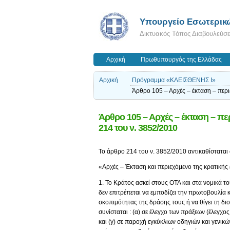
Υπουργείο Εσωτερικ
Δικτυακός Τόπος Διαβουλεύσ
Αρχική
Πρωθυπουργός της Ελλάδας
Αρχική
Πρόγραμμα «ΚΛΕΙΣΘΕΝΗΣ Ι»
Άρθρο 105 – Αρχές – έκταση – περ
Άρθρο 105 – Αρχές – έκταση – πε
214 του ν. 3852/2010
Το άρθρο 214 του ν. 3852/2010 αντικαθίσταται 
«Αρχές – Έκταση και περιεχόμενο της κρατικής
1. Το Κράτος ασκεί στους ΟΤΑ και στα νομικά τ
δεν επιτρέπεται να εμποδίζει την πρωτοβουλία κ
σκοπιμότητας της δράσης τους ή να θίγει τη διο
συνίσταται : (α) σε έλεγχο των πράξεων (έλεγχ
και (γ) σε παροχή εγκύκλιων οδηγιών και γενικ