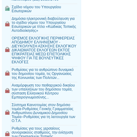
Σχέδιο νόμου του Υπουργείου
Εσωτερικών
Δημόσια ηλεκτρονική διαβούλευση για
το σχέδιο νόμου του Υπουργείου
Εσωτερικών με τίτλο «Κώδικας Τοπικής
Αυτοδιοίκησης»
ΟΡΙΣΜΟΣ ΕΚΛΟΓΙΚΗΣ ΠΕΡΙΦΕΡΕΙΑΣ
ΑΠΟΔΗΜΟΥ ΕΛΛΗΝΙΣΜΟΥ -
ΔΙΕΥΚΟΛΥΝΣΗ ΑΣΚΗΣΗΣ ΕΚΛΟΓΙΚΟΥ
ΔΙΚΑΙΩΜΑΤΟΣ ΕΚΛΟΓΕΩΝ ΕΚΤΟΣ
ΕΠΙΚΡΑΤΕΙΑΣ ΜΕΣΩ ΕΠΙΣΤΟΛΙΚΗΣ
ΨΗΦΟΥ ΓΙΑ ΤΙΣ ΒΟΥΛΕΥΤΙΚΕΣ
ΕΚΛΟΓΕΣ
Ρυθμίσεις για το ανθρώπινο δυναμικό
του δημοσίου τομέα, τις Οργανώσεις
της Κοινωνίας των Πολιτών...
Αναμόρφωση του πειθαρχικού δικαίου
των υπαλλήλων του δημόσιου τομέα,
σύσταση Ελληνικού Κέντρου
Εμπειρογνωμοσύνης...
Σύστημα Καινοτομίας στον δημόσιο
τομέα-Ρυθμίσεις Γενικής Γραμματείας
Ανθρωπίνου Δυναμικού Δημοσίου
Τομέα–Ρυθμίσεις για τη λειτουργία των
Ο.Τ.Α.
Ρυθμίσεις για τους χερσαίους
συνοριακούς σταθμούς, την ενίσχυση
των Οργανισμών Τοπικής