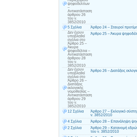
Περιεχόμενο
ψηφοδελτίων
–
Αντικατάσταση
άρθρου 26
του ν.
3852/2010
5 Σχόλια
Άρθρο 24 – Σταυροί προτίμ
Δεν έχουν
Άρθρο 25 – Άκυρα ψηφοδέλτ
υποβληθεί
σχόλια
στο
Άρθρο 25 –
Άκυρα
ψηφοδέλτια –
Αντικατάσταση
άρθρου 28
του ν.
3852/2010
Δεν έχουν
Άρθρο 26 – Διατάξεις εκλογ
υποβληθεί
σχόλια
στο
Άρθρο 26 –
Διατάξεις
εκλογικής
νομοθεσίας –
Αντικατάσταση
άρθρου 29
του ν.
3852/2010
12 Σχόλια
Άρθρο 27 – Εκλογικό σύστη
ν. 3852/2010
4 Σχόλια
Άρθρο 28 – Επανάληψη ψηφ
2 Σχόλια
Άρθρο 29 – Κατανομή εδρών
του ν. 3852/2010