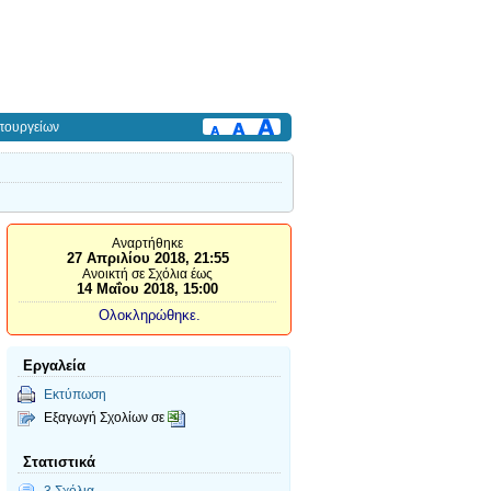
πουργείων
Αναρτήθηκε
27 Απριλίου 2018, 21:55
Ανοικτή σε Σχόλια έως
14 Μαΐου 2018, 15:00
Ολοκληρώθηκε.
Εργαλεία
Εκτύπωση
Εξαγωγή Σχολίων σε
Στατιστικά
3 Σχόλια