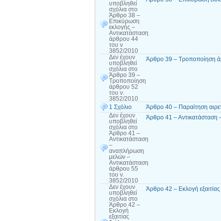
υποβληθεί
σχόλια
στο
Άρθρο 38 –
Επικύρωση
εκλογής –
Αντικατάσταση
άρθρου 44
του ν
3852/2010
Δεν έχουν
Άρθρο 39 – Τροποποίηση ά
υποβληθεί
σχόλια
στο
Άρθρο 39 –
Τροποποίηση
άρθρου 52
του ν.
3852/2010
1 Σχόλιο
Άρθρο 40 – Παραίτηση αιρε
Δεν έχουν
Άρθρο 41 – Αντικατάσταση 
υποβληθεί
σχόλια
στο
Άρθρο 41 –
Αντικατάσταση
–
αναπλήρωση
μελών –
Αντικατάσταση
άρθρου 55
του ν.
3852/2010
Δεν έχουν
Άρθρο 42 – Εκλογή εξαιτία
υποβληθεί
σχόλια
στο
Άρθρο 42 –
Εκλογή
εξαιτίας