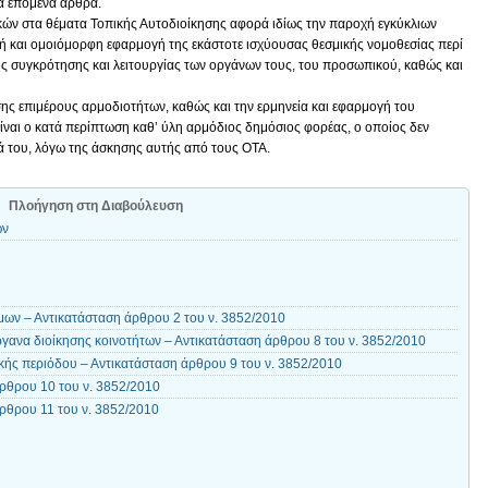
τα επόμενα άρθρα.
κών στα θέματα Τοπικής Αυτοδιοίκησης αφορά ιδίως την παροχή εγκύκλιων
θή και ομοιόμορφη εφαρμογή της εκάστοτε ισχύουσας θεσμικής νομοθεσίας περί
ης συγκρότησης και λειτουργίας των οργάνων τους, του προσωπικού, καθώς και
σης επιμέρους αρμοδιοτήτων, καθώς και την ερμηνεία και εφαρμογή του
είναι ο κατά περίπτωση καθ’ ύλη αρμόδιος δημόσιος φορέας, ο οποίος δεν
ά του, λόγω της άσκησης αυτής από τους ΟΤΑ.
Πλοήγηση στη Διαβούλευση
ων
ων – Αντικατάσταση άρθρου 2 του ν. 3852/2010
γανα διοίκησης κοινοτήτων – Αντικατάσταση άρθρου 8 του ν. 3852/2010
κής περιόδου – Αντικατάσταση άρθρου 9 του ν. 3852/2010
ρθρου 10 του ν. 3852/2010
ρθρου 11 του ν. 3852/2010