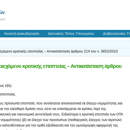
ών
εων
Ανοικτή Διακυβέρνηση
Δικτυακός Τόπος Υπουργείου
Διαβουλεύσεις Υ
ιεχόμενο κρατικής εποπτείας – Αντικατάσταση άρθρου 214 του ν. 3852/2010
ριεχόμενο κρατικής εποπτείας – Αντικατάσταση άρθρου
ως εξής:
 εποπτείας
ους πρόσωπα εποπτεία, που συνίσταται αποκλειστικά σε έλεγχο νομιμότητας και
αι την ελεύθερη δράση τους ούτε να υπεισέρχεται σε κρίσεις περί της
ικητική και οικονομική αυτοτέλειά τους. Ειδικότερα η κρατική εποπτεία των ΟΤΑ
ος νομιμότητας) (β) σε έλεγχο των προσώπων (πειθαρχικός έλεγχος των αιρετών)
ών κατευθύνσεων για την ορθή εξειδίκευση και την ομοιόμορφη εφαρμογή της