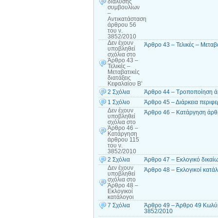
διάλυσης
συμβουλίων
–
Αντικατάσταση
άρθρου 56
του ν.
3852/2010
Δεν έχουν
Άρθρο 43 – Τελικές – Μεταβα
υποβληθεί
σχόλια
στο
Άρθρο 43 –
Τελικές –
Μεταβατικές
διατάξεις
Κεφαλαίου Β’
2 Σχόλια
Άρθρο 44 – Τροποποίηση ά
1 Σχόλιο
Άρθρο 45 – Διάρκεια περιφε
Δεν έχουν
Άρθρο 46 – Κατάργηση άρθρ
υποβληθεί
σχόλια
στο
Άρθρο 46 –
Κατάργηση
άρθρου 115
του ν.
3852/2010
2 Σχόλια
Άρθρο 47 – Εκλογικό δικαί
Δεν έχουν
Άρθρο 48 – Εκλογικοί κατάλ
υποβληθεί
σχόλια
στο
Άρθρο 48 –
Εκλογικοί
κατάλογοι
7 Σχόλια
Άρθρο 49 – Άρθρο 49 Κωλύμ
3852/2010