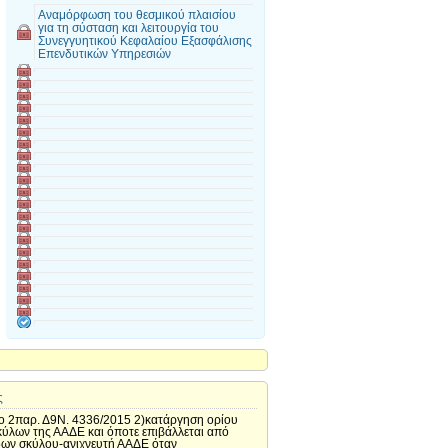
Αναμόρφωση του θεσμικού πλαισίου
για τη σύσταση και λειτουργία του
Συνεγγυητικού Κεφαλαίου Εξασφάλισης
Επενδυτικών Υπηρεσιών
ς
ο 2παρ. Δ9Ν. 4336/2015 2)κατάργηση ορίου
κύλων της ΑΑΔΕ και όποτε επιβάλλεται από
όδων σκύλου-ανιχνευτή ΑΑΔΕ όταν