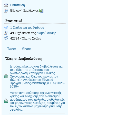
Εκτύπωση
Εξαγωγή Σχολίων σε
Στατιστικά
1 Σχόλιο επι του Άρθρου
493 Σχόλια επι της
Διαβούλευσης
42784 - Όλα τα Σχόλια
Tweet
Share
Όλες οι Διαβουλεύσεις
Δημόσια ηλεκτρονική διαβούλευση για
το σχέδιο της απόφασης του
Αναπληρωτή Υπουργού Εθνικής
Οικονομίας και Οικονομικών με τον
τίτλο «1η Αναθεώρηση Εθνικού
Προγράμματος Ανάπτυξης (ΕΠΑ) 2026-
2030»
Mέτρα αντιμετώπισης της ενεργειακής
κρίσης και ενίσχυσης του διαθέσιμου
εισοδήματος των πολιτών, μισθολογικές
και φορολογικές διατάξεις, ρυθμίσεις για
τον εξωδικαστικό μηχανισμό ρύθμισης
οφειλών...