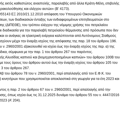
γής εκτός καθεστώτος αναστολής, παραλαβής από άλλα Κράτη-Μέλη, επιβολής
ρακολούθησης και ελέγχου αυτών» (Β’ 4173).
 5055143 ΕΞ 2010/21.12.2010 απόφαση του Υπουργού Οικονομικών
ων, των διαδικασιών ένταξης των ενδιαφερομένων επιτηδευματιών στο
ης (ΔΙΠΕΘΕ), του τρόπου ελέγχου της νόμιμης χρήσης του πετρελαίου
αι διαδικασία για την παραλαβή πετρελαίου θέρμανσης από πρόσωπα που δεν
 και οι ανάγκες σε ηλεκτρική ενέργεια καλύπτονται από Αυτόνομους Σταθμούς
ισχύουν μέχρι την έναρξη ισχύος της απόφασης της παρ. 18 του άρθρου 196.
υ ν. 2960/2001 εξακολουθεί να ισχύει έως την έναρξη ισχύος της περ. α) της
δικα, σύμφωνα με την παρ. 1 του άρθρου 267 του παρόντος.
ικής Αλυσίδας καπνού και βιομηχανοποιημένων καπνών» του άρθρου 100Β του
ί με τους όρους του άρθρου αυτού έως την έναρξη ισχύος του άρθρου 105 του
 3 του άρθρου 267.
 4β του άρθρου 78 του ν. 2960/2001, περί απαλλαγής από τον Ε.Φ.Κ. του
 κινητήρων που χρησιμοποιείται αποκλειστικά στη γεωργία για τα έτη 2023 και
ντος η παρ. 2 του άρθρου 67 του ν. 2960/2001, περί απαλλαγής από την
ης, όπως ισχύει έως τις 31.12.2025 δυνάμει του άρθρου 55 του ν. 4447/2016
2023 (Α’ 204).