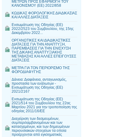
ΜΕΤΡΩΝ ΠΡΟΣ ΕΦΑΡΜΟΓΗ ΤΟΥ
ΚΑΝΟΝΙΣΜΟΥ (ΕΕ) 2022/858
ΚΩΔΙΚΑΣ ΦΟΡΟΛΟΓΙΚΗΣ ΔΙΑΔΙΚΑΣΙΑΣ
ΚΑΙ ΑΛΛΕΣ ΔΙΑΤΑΞΕΙΣ
Ενσωμάτωση της Οδηγίας (ΕΕ)
2022/2523 του Συμβουλίου, της 15ης
Δεκεμβρίου 2022...
ΟΡΓΑΝΩΤΙΚΕΣ ΚΑΙ ΔΙΑΔΙΚΑΣΤΙΚΕΣ
ΔΙΑΤΑΞΕΙΣ ΓΙΑ ΤΗΝ ΑΝΑΠΤΥΞΗ,
ΠΑΡΕΜΒΑΣΕΙΣ ΓΙΑ ΤΗΝ ΕΝΙΣΧΥΣΗ
ΤΗΣ ΔΙΚΑΙΗΣ ΑΝΑΠΤΥΞΙΑΚΗΣ
ΜΕΤΑΒΑΣΗΣ ΚΑΙ ΑΛΛΕΣ ΕΠΕΙΓΟΥΣΕΣ
ΔΙΑΤΑΞΕΙΣ
ΜΕΤΡΑ ΓΙΑ ΤΟΝ ΠΕΡΙΟΡΙΣΜΟ ΤΗΣ
ΦΟΡΟΔΙΑΦΥΓΗΣ
Δάνεια: Διαφάνεια, ανταγωνισμός,
προστασία των ευάλωτων -
Ενσωμάτωση της Οδηγίας (ΕΕ)
2021/2167
Ενσωμάτωση της Οδηγίας (ΕΕ)
2021/514 του Συμβουλίου της 22ας
Μαρτίου 2021 για την τροποποίηση της
οδηγίας 2011/16/ΕΕ
Διαχείριση των δεσμευμένων,
συμπεριλαμβανομένων και των
κατασχεμένων, και των δημευμένων
περιουσιακών στοιχείων τα οποία
προέρχονται από εγκληματικές