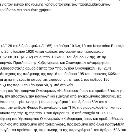
 για τον έλεγχο της νόμιμης χρησιμοποίησης των παραλαμβανόμενων
προϊόντων για ορισμένες χρήσεις.
 (Α΄128 και διόρθ. σφαλμ. Α’ 165), τα άρθρα 10 έως 18 του Κεφαλαίου Β΄ «περί
ης 25ης Ιουλίου 1920 «περί κώδικος των νόμων περί τελωνειακού
. 5200/1931 (Α΄232) και οι παρ. 10 και 11 του άρθρου 2 της υπ’ αρ.
πουργών Προεδρίας της Κυβερνήσεως και Οικονομικών «Αναμόρφωση
Αποφασιστικής αρμοδιότητας του Υπουργείου Οικονομικών» (Β΄ 214)
αρξη ισχύος της απόφασης της παρ. 6 του άρθρου 195 του παρόντος Κώδικα.
αι μέχρι την έναρξη ισχύος της απόφασης της παρ. 1 του άρθρου 196
ρ. ζ) της παρ. 1 του άρθρου 50, η υπό στοιχεία
ση του Υφυπουργού Οικονομικών «Καθορισμός όρων και προϋποθέσεων για
ή, την αποστολή, την εισαγωγή και εξαγωγή από εγκεκριμένους αποθηκευτές
ντος της περίπτωσης στ) της παραγράφου 1 του άρθρου 53Α του ν.
χύει, την επιβολή Φόρου Κατανάλωσης και ΥΠΑ, την παρακολούθηση και τον
προϊόντα της περ. η) της παρ. 1 του άρθρου 50, η υπό στοιχεία ΔΕΦΚΦ Β
πόφαση του Υφυπουργού Οικονομικών «Καθορισμός όρων και προϋποθέσεων
ποθήκης στα εισαγόμενα από τρίτες χώρες, προερχόμενα από άλλα Κράτη-Μέλη
ραγόμενα προϊόντα της περίπτωσης α) της παραγράφου 1 του άρθρου 53Α του