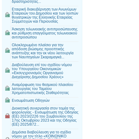
δραστηριότητες...
Εταιρική διακυβέρνηση των Ανωνύμων
Εταιρειών του Δημοσίου και των λοιπών
θυγατρικών της Ελληνικής Εταιρείας
Συμμετοχών και Περιουσίας
Άσκηση τελωνειακής αντιπροσώπευσης
και ρύθμιση επαγγέλματος τελωνειακού
αντιπροσώπου
Ολοκληρωμένο πλαίσιο για την
απόδοση βιώσιμης προοπτικής
ανάπτυξης και την εκ νέου λειτουργία
των Ναυπηγείων Σκαραμαγκά...
Διαβούλευση επί του σχεδίου νόμου
του Υπουργείου Οικονομικών
«Εκσυγχρονισμός Οργανισμού
Διαχείρισης Δημοσίου Χρέους»
Αναμόρφωση του θεσμικού πλαισίου
λειτουργίας του Ταμείου
Χρηματοπιστωτικής Σταθερότητας
Ενσωμάτωση Οδηγιών
Διοικητική συνεργασία στον τομέα της
φορολογίας - Ενσωμάτωση της Οδηγίας
(ΕΕ) 2023/2226 του Συμβουλίου της
17ης Οκτωβρίου 2023 και της Οδηγίας
(ΕΕ) 2025/872...
Δημόσια διαβούλευση για το σχέδιο
νόμου με τον τίτλο «ΚΟΙΝΩΝΙΚΟ