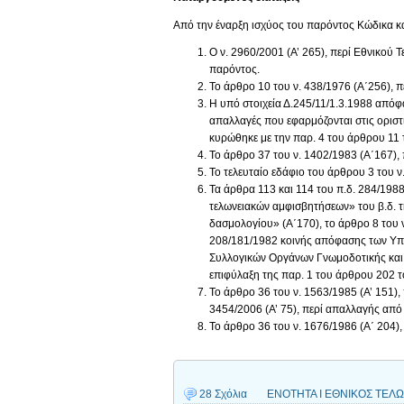
Από την έναρξη ισχύος του παρόντος Κώδικα κ
Ο ν. 2960/2001 (Α’ 265), περί Εθνικού 
παρόντος.
Το άρθρο 10 του ν. 438/1976 (Α΄256), 
Η υπό στοιχεία Δ.245/11/1.3.1988 από
απαλλαγές που εφαρμόζονται στις οριστ
κυρώθηκε με την παρ. 4 του άρθρου 11 τ
Το άρθρο 37 του ν. 1402/1983 (Α΄167),
Το τελευταίο εδάφιο του άρθρου 3 του ν
Τα άρθρα 113 και 114 του π.δ. 284/1988
τελωνειακών αμφισβητήσεων» του β.δ. τ
δασμολογίου» (Α΄170), το άρθρο 8 του ν
208/181/1982 κοινής απόφασης των Υ
Συλλογικών Οργάνων Γνωμοδοτικής και 
επιφύλαξη της παρ. 1 του άρθρου 202 
Το άρθρο 36 του ν. 1563/1985 (Α’ 151),
3454/2006 (Α’ 75), περί απαλλαγής από 
Το άρθρο 36 του ν. 1676/1986 (Α΄ 204)
28 Σχόλια
ΕΝΟΤΗΤΑ I ΕΘΝΙΚΟΣ ΤΕΛΩΝ