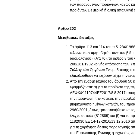
των παραγόμενων προϊόντων, καθώς και
προϊόντων με μερική ή ολική απαλλαγή 
Άρθρο 202
Μεταβατικές διατάξεις
Τα άρθρα 113 και 114 του π.δ. 284/1988
τελωνειακών αμφισβητήσεων» του β.δ. τ
δασμολογίου» (Α΄170), το άρθρο 8 του ν
208/181/1982 κοινής απόφασης των Υ
Συλλογικών Οργάνων Γνωμοδοτικής και 
εξακολουθούν να ισχύουν μέχρι την έν
Από την έναρξη ισχύος του άρθρου 50 κ
εφαρμόζονται: α) για τα προϊόντα της πε
ΔΕΦΚΦ1119744ΕΞ2017/8.8.2017 απόφα
την παραγωγή, την κατοχή, την παραλαβ
βιομηχανοποιημένων καπνών, του προϊό
2960/2001, όπως τροποποιήθηκε και ισ
έλεγχο αυτού» (Β’ 2889) και β) για τα 
1182030 ΕΞ 14-12-2016/13.12.2016 α
για τη χορήγηση άδειας φορολογικής α
της Ευρωπαϊκής Ένωσης ή εγχωρίως πα