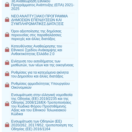
3η Αναθεώρηση Εθνικού
Προγράμματος Ανάπτυξης (ΕΠΑ) 2021-
2025
ΝΕΟ ΑΝΑΠΤΥΞΙΑΚΟ ΠΡΟΓΡΑΜΜΑ
ΔΗΜΟΣΙΩΝ ΕΠΕΝΔΥΣΕΩΝ ΚΑΙ
ΣΥΜΠΛΗΡΩΜΑΤΙΚΕΣ ΔΙΑΤΑΞΕΙΣ
Όροι αξιοποίησης της δημόσιας
περιουσίας στις παραθαλάσσιες
περιοχές και άλλες διατάξεις
Κατευθύνσεις Αναθεώρησης του
Εθνικού Σχεδίου Ανάκαμψης και
Ανθεκτικότητας Ελλάδα 2.0
Ενίσχυση του εισοδήματος των
μισθωτών, των νέων και της οικογένειας
Ρυθμίσεις για τα κατεχόμενα ακίνητα
του Δημοσίου και άλλες διατάξεις
Ρυθμίσεις αρμοδιότητας Υπουργείου
Οικονομικών
Ενσωμάτωση στην ελληνική νομοθεσία
της Οδηγίας (ΕΕ) 2019/2235 και της
Οδηγίας 2008/118/ΕΚ-Τροποποιήσεις
του Κώδικα Φόρου Προστιθέμενης
Αξίας και του Εθνικού Τελωνειακού
Κώδικα
Ενσωμάτωση των Οδηγιών (ΕΕ)
2020/262, 2017/952, τροποποίηση της
Οδηγίας (ΕΕ) 2016/1164