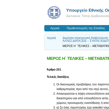
Υπουργείο Εθνικής Οι
Δικτυακός Τόπος Διαβουλεύσ
Αρχική
Πρωθυπουργός της Ελλάδας
Αρχική
Δημόσια ηλεκτρονική διαβούλευση
ΑΛΛΕΣ ΔΙΑΤΑΞΕΙΣ – ΣΥΝΤΑΞΙΟΔΟΤ
ΜΕΡΟΣ Η΄ ΤΕΛΙΚΕΣ – ΜΕΤΑΒΑΤΙΚ
ΜΕΡΟΣ Η΄ ΤΕΛΙΚΕΣ – ΜΕΤΑΒΑΤΙ
Άρθρο 201
Τελικές διατάξεις
Οι δικονομικές προβλέψεις του παρόντο
λαθρεμπορίας πριν από την ισχύ αυτού,
Απαγορεύεται η λήψη οποιουδήποτε ασφ
δικαστηρίου και από οποιαδήποτε αιτία
χώρους προσωρινής εναπόθεσης ή αποτ
α) Σε όσες περιπτώσεις έχει ασκηθεί νό