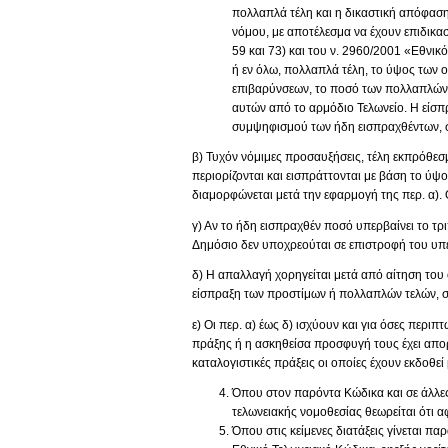
πολλαπλά τέλη και η δικαστική απόφαση
νόμου, με αποτέλεσμα να έχουν επιδικα
59 και 73) και του ν. 2960/2001 «Εθνικ
ή εν όλω, πολλαπλά τέλη, το ύψος των
επιβαρύνσεων, το ποσό των πολλαπλών 
αυτών από το αρμόδιο Τελωνείο. Η είσπ
συμψηφισμού των ήδη εισπραχθέντων, 
β) Τυχόν νόμιμες προσαυξήσεις, τέλη εκπρόθε
περιορίζονται και εισπράττονται με βάση το 
διαμορφώνεται μετά την εφαρμογή της περ. α)
γ) Αν το ήδη εισπραχθέν ποσό υπερβαίνει το 
Δημόσιο δεν υποχρεούται σε επιστροφή του υπ
δ) Η απαλλαγή χορηγείται μετά από αίτηση του 
είσπραξη των προστίμων ή πολλαπλών τελών, σ
ε) Οι περ. α) έως δ) ισχύουν και για όσες περι
πράξης ή η ασκηθείσα προσφυγή τους έχει απορ
καταλογιστικές πράξεις οι οποίες έχουν εκδοθεί
Όπου στον παρόντα Κώδικα και σε άλλες
τελωνειακής νομοθεσίας θεωρείται ότι 
Όπου στις κείμενες διατάξεις γίνεται π