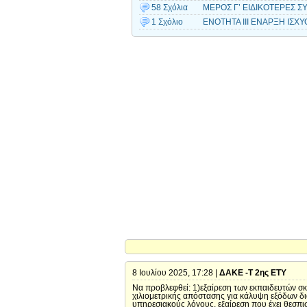
58 Σχόλια
ΜΕΡΟΣ Γ’ ΕΙΔΙΚΟΤΕΡΕΣ ΣΥ
1 Σχόλιο
ΕΝΟΤΗΤΑ ΙΙΙ ΕΝΑΡΞΗ ΙΣΧΥ
8 Ιουλίου 2025, 17:28 |
ΔΑΚΕ -Τ 2ης ΕΤΥ
Να προβλεφθεί: 1)εξαίρεση των εκπαιδευτών 
χιλιομετρικής απόστασης για κάλυψη εξόδων δ
υπηρεσιακούς λόγους, εξαίρεση που έχει θεσπι