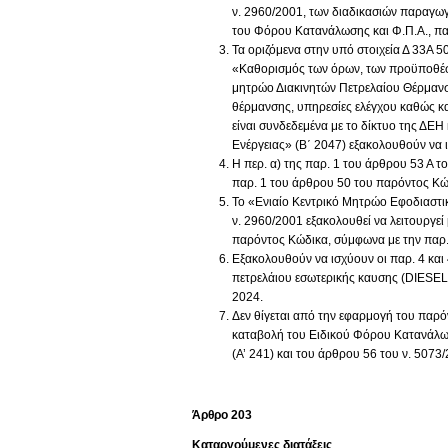
ν. 2960/2001, των διαδικασιών παραγω
του Φόρου Κατανάλωσης και Φ.Π.Α., πα
Τα οριζόμενα στην υπό στοιχεία Δ 33Α
«Καθορισμός των όρων, των προϋποθέσε
μητρώο Διακινητών Πετρελαίου Θέρμανσ
θέρμανσης, υπηρεσίες ελέγχου καθώς κ
είναι συνδεδεμένα με το δίκτυο της ΔΕΗ
Ενέργειας» (Β΄ 2047) εξακολουθούν να 
Η περ. α) της παρ. 1 του άρθρου 53 Α το
παρ. 1 του άρθρου 50 του παρόντος Κώ
Το «Ενιαίο Κεντρικό Μητρώο Εφοδιαστ
ν. 2960/2001 εξακολουθεί να λειτουργε
παρόντος Κώδικα, σύμφωνα με την παρ.
Εξακολουθούν να ισχύουν οι παρ. 4 και
πετρελάιου εσωτερικής καυσης (DIESEL)
2024.
Δεν θίγεται από την εφαρμογή του παρό
καταβολή του Ειδικού Φόρου Κατανάλωσ
(Α’ 241) και του άρθρου 56 του ν. 5073/
Άρθρο 203
Καταργούμενες διατάξεις