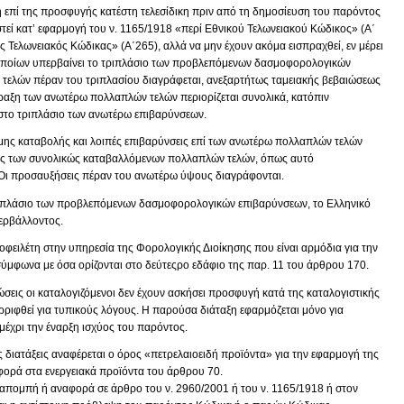
 επί της προσφυγής κατέστη τελεσίδικη πριν από τη δημοσίευση του παρόντος
στεί κατ’ εφαρμογή του ν. 1165/1918 «περί Εθνικού Τελωνειακού Κώδικος» (Α΄
ός Τελωνειακός Κώδικας» (Α΄265), αλλά να μην έχουν ακόμα εισπραχθεί, εν μέρει
 οποίων υπερβαίνει το τριπλάσιο των προβλεπόμενων δασμοφορολογικών
τελών πέραν του τριπλασίου διαγράφεται, ανεξαρτήτως ταμειακής βεβαιώσεως
ραξη των ανωτέρω πολλαπλών τελών περιορίζεται συνολικά, κατόπιν
στο τριπλάσιο των ανωτέρω επιβαρύνσεων.
σμης καταβολής και λοιπές επιβαρύνσεις επί των ανωτέρω πολλαπλών τελών
ύψος των συνολικώς καταβαλλόμενων πολλαπλών τελών, όπως αυτό
. Οι προσαυξήσεις πέραν του ανωτέρω ύψους διαγράφονται.
τριπλάσιο των προβλεπόμενων δασμοφορολογικών επιβαρύνσεων, το Ελληνικό
ερβάλλοντος.
οφειλέτη στην υπηρεσία της Φορολογικής Διοίκησης που είναι αρμόδια για την
ύμφωνα με όσα ορίζονται στο δεύτεςρο εδάφιο της παρ. 11 του άρθρου 170.
πτώσεις οι καταλογιζόμενοι δεν έχουν ασκήσει προσφυγή κατά της καταλογιστικής
ριφθεί για τυπικούς λόγους. Η παρούσα διάταξη εφαρμόζεται μόνο για
 μέχρι την έναρξη ισχύος του παρόντος.
 διατάξεις αναφέρεται ο όρος «πετρελαιοειδή προϊόντα» για την εφαρμογή της
αφορά στα ενεργειακά προϊόντα του άρθρου 70.
αραπομπή ή αναφορά σε άρθρο του ν. 2960/2001 ή του ν. 1165/1918 ή στον