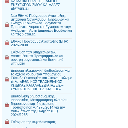
ΚΛΙΜΑΤΙΚΟ ΤΑΜΕΙΟ, ΤΑΜΕΙΟ
ΕΚΣΥΓΧΡΟΝΙΣΜΟΥ ΚΑΙ ΑΛΛΕΣ
ΔΙΑΤΑΞΕΙΣ»
Νέο Εθνικό Πρόγραμμα Ανάπτυξης,
μεταφορά Οργανισμού Πληρωμών και
Ελέγχου Κοινοτικών Ενισχύσεων
Προσανατολισμού και Εγγυήσεων στην
Ανεξάρτητη Αρχή Δημοσίων Εσόδων και
λοιπές διατάξεις
Εθνικό Πρόγραμμα Ανάπτυξης (ΕΠΑ)
2026-2030
Ενίσχυση των υπηρεσιών των
Αναπτυξιακών Προγραμμάτων και
συναφή οργανωτικά και διοικητικά
ζητήματα
Δημόσια ηλεκτρονική διαβούλευση για
το σχέδιο νόμου του Υπουργείου
Εθνικής Οικονομίας και Οικονομικών με
τίτλο: «ΕΘΝΙΚΟΣ ΤΕΛΩΝΕΙΑΚΟΣ
ΚΩΔΙΚΑΣ ΚΑΙ ΑΛΛΕΣ ΔΙΑΤΑΞΕΙΣ –
ΣΥΝΤΑΞΙΟΔΟΤΙΚΕΣ ΔΙΑΤΑΞΕΙΣ»
Διασφάλιση δημοσιονομικής
ισορροπίας: Μεταρρύθμιση πλαισίου
δημοσιονομικής διαχείρισης –
Τροποποίηση ν. 4270/2014 για την
ενσωμάτωση της Οδηγίας (ΕΕ)
2024/1265...
Ενίσχυση της κεφαλαιαγοράς