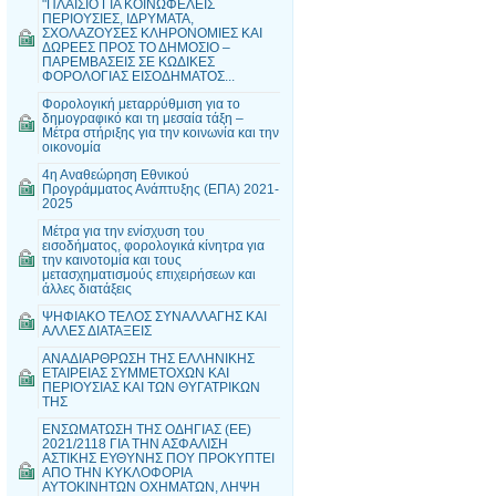
"ΠΛΑΙΣΙΟ ΓΙΑ ΚΟΙΝΩΦΕΛΕΙΣ
ΠΕΡΙΟΥΣΙΕΣ, ΙΔΡΥΜΑΤΑ,
ΣΧΟΛΑΖΟΥΣΕΣ ΚΛΗΡΟΝΟΜΙΕΣ ΚΑΙ
ΔΩΡΕΕΣ ΠΡΟΣ ΤΟ ΔΗΜΟΣΙΟ –
ΠΑΡΕΜΒΑΣΕΙΣ ΣΕ ΚΩΔΙΚΕΣ
ΦΟΡΟΛΟΓΙΑΣ ΕΙΣΟΔΗΜΑΤΟΣ...
Φορολογική μεταρρύθμιση για το
δημογραφικό και τη μεσαία τάξη –
Μέτρα στήριξης για την κοινωνία και την
οικονομία
4η Αναθεώρηση Εθνικού
Προγράμματος Ανάπτυξης (ΕΠΑ) 2021-
2025
Μέτρα για την ενίσχυση του
εισοδήματος, φορολογικά κίνητρα για
την καινοτομία και τους
μετασχηματισμούς επιχειρήσεων και
άλλες διατάξεις
ΨΗΦΙΑΚΟ ΤΕΛΟΣ ΣΥΝΑΛΛΑΓΗΣ ΚΑΙ
ΑΛΛΕΣ ΔΙΑΤΑΞΕΙΣ
ΑΝΑΔΙΑΡΘΡΩΣΗ ΤΗΣ ΕΛΛΗΝΙΚΗΣ
ΕΤΑΙΡΕΙΑΣ ΣΥΜΜΕΤΟΧΩΝ ΚΑΙ
ΠΕΡΙΟΥΣΙΑΣ ΚΑΙ ΤΩΝ ΘΥΓΑΤΡΙΚΩΝ
ΤΗΣ
ΕΝΣΩΜΑΤΩΣΗ ΤΗΣ ΟΔΗΓΙΑΣ (ΕΕ)
2021/2118 ΓΙΑ ΤΗΝ ΑΣΦΑΛΙΣΗ
ΑΣΤΙΚΗΣ ΕΥΘΥΝΗΣ ΠΟΥ ΠΡΟΚΥΠΤΕΙ
ΑΠΟ ΤΗΝ ΚΥΚΛΟΦΟΡΙΑ
ΑΥΤΟΚΙΝΗΤΩΝ ΟΧΗΜΑΤΩΝ, ΛΗΨΗ