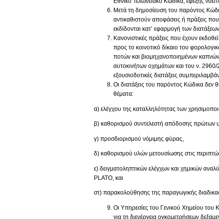
Εθνικό Τελωνειακό Κώδικα, εφεξής νοεί
Μετά τη δημοσίευση του παρόντος Κώδικ
αντικαθιστούν αποφάσεις ή πράξεις που
εκδίδονται κατ’ εφαρμογή των διατάξεω
Κανονιστικές πράξεις που έχουν εκδοθεί
προς το κοινοτικό δίκαιο του φορολογ
ποτών και βιομηχανοποιημένων καπνών κ
αυτοκινήτων οχημάτων και του ν. 2960/
εξουσιοδοτικές διατάξεις συμπεριλαμβά
Οι διατάξεις του παρόντος Κώδικα δεν 
θέματα:
α) ελέγχου της καταλληλότητας των χρησιμοπ
β) καθορισμού συντελεστή απόδοσης πρώτων υλ
γ) προσδιορισμού νόμιμης φύρας,
δ) καθορισμού υλών μετουσίωσης στις περιπτώσ
ε) δειγματοληπτικών ελέγχων και χημικών αναλ
PLATO, και
στ) παρακολούθησης της παραγωγικής διαδικασ
Οι Υπηρεσίες του Γενικού Χημείου του Κ
για τη διενέργεια ογκομετρήσεων δεξαμ