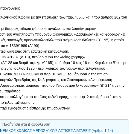
αταργούνται:
Τελωνειακού Κώδικα με την επιφύλαξη των παρ. 4, 5, 6 και 7 του άρθρου 202 του
περί δασμών, ειδικού φόρου κατανάλωσης και λοιπών φόρων.
φαση του Αναπληρωτή Υπουργού Οικονομικών «Δασμολογικές και φορολογικές
ικές εισαγωγές προσωπικών ειδών που ανήκουν σε ιδιώτες» (Β΄ 195), η οποία
ου ν. 1839/1989 (Α΄ 90).
 περί διάθεσης στην εσωτερική κατανάλωση.
. 1684/1987 (Α΄18), περί ορισμού της «ιδίας χρήσης».
 (Α΄128 και διόρθ. σφαλμ. Α’ 165), τα άρθρα 10 έως 18 του Κεφαλαίου Β΄ «περί
ης 25ης Ιουλίου 1920 «περί κώδικος των νόμων περί τελωνειακού
. 5200/1931 (Α΄232) και οι παρ. 10 και 11 του άρθρου 2 της υπ’ αρ.
πουργών Προεδρίας της Κυβερνήσεως και Οικονομικών «Αναμόρφωση
Αποφασιστικής αρμοδιότητας του Υπουργείου Οικονομικών» (Β΄ 214), με την
του παρόντος.
 περί απαλλαγής από το τέλος ταξινόμησης, και η παρ. 2 του άρθρου 1 του ν.
το τέλος ταξινόμησης.
, περί εξασφάλισης είσπραξης επιβαρύνσεων.
Πλοήγηση στη Διαβούλευση
ΕΙΑΚΟΣ ΚΩΔΙΚΑΣ ΜΕΡΟΣ Α΄ ΟΥΣΙΑΣΤΙΚΕΣ ΔΙΑΤΑΞΕΙΣ (Άρθρα 1-14)