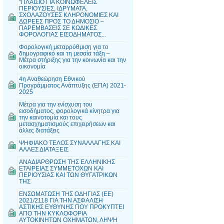
"ΠΛΑΙΣΙΟ ΓΙΑ ΚΟΙΝΩΦΕΛΕΙΣ
ΠΕΡΙΟΥΣΙΕΣ, ΙΔΡΥΜΑΤΑ,
ΣΧΟΛΑΖΟΥΣΕΣ ΚΛΗΡΟΝΟΜΙΕΣ ΚΑΙ
ΔΩΡΕΕΣ ΠΡΟΣ ΤΟ ΔΗΜΟΣΙΟ –
ΠΑΡΕΜΒΑΣΕΙΣ ΣΕ ΚΩΔΙΚΕΣ
ΦΟΡΟΛΟΓΙΑΣ ΕΙΣΟΔΗΜΑΤΟΣ...
Φορολογική μεταρρύθμιση για το
δημογραφικό και τη μεσαία τάξη –
Μέτρα στήριξης για την κοινωνία και την
οικονομία
4η Αναθεώρηση Εθνικού
Προγράμματος Ανάπτυξης (ΕΠΑ) 2021-
2025
Μέτρα για την ενίσχυση του
εισοδήματος, φορολογικά κίνητρα για
την καινοτομία και τους
μετασχηματισμούς επιχειρήσεων και
άλλες διατάξεις
ΨΗΦΙΑΚΟ ΤΕΛΟΣ ΣΥΝΑΛΛΑΓΗΣ ΚΑΙ
ΑΛΛΕΣ ΔΙΑΤΑΞΕΙΣ
ΑΝΑΔΙΑΡΘΡΩΣΗ ΤΗΣ ΕΛΛΗΝΙΚΗΣ
ΕΤΑΙΡΕΙΑΣ ΣΥΜΜΕΤΟΧΩΝ ΚΑΙ
ΠΕΡΙΟΥΣΙΑΣ ΚΑΙ ΤΩΝ ΘΥΓΑΤΡΙΚΩΝ
ΤΗΣ
ΕΝΣΩΜΑΤΩΣΗ ΤΗΣ ΟΔΗΓΙΑΣ (ΕΕ)
2021/2118 ΓΙΑ ΤΗΝ ΑΣΦΑΛΙΣΗ
ΑΣΤΙΚΗΣ ΕΥΘΥΝΗΣ ΠΟΥ ΠΡΟΚΥΠΤΕΙ
ΑΠΟ ΤΗΝ ΚΥΚΛΟΦΟΡΙΑ
ΑΥΤΟΚΙΝΗΤΩΝ ΟΧΗΜΑΤΩΝ, ΛΗΨΗ