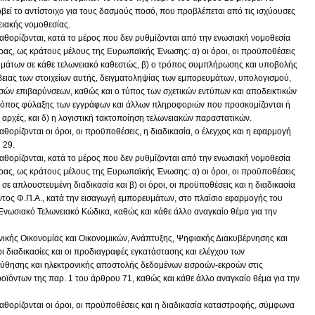
βεί το αντίστοιχο για τους δασμούς ποσό, που προβλέπεται από τις ισχύουσες
ειακής νομοθεσίας.
αθορίζονται, κατά το μέρος που δεν ρυθμίζονται από την ενωσιακή νομοθεσία
ρας, ως κράτους μέλους της Ευρωπαϊκής Ένωσης: α) οι όροι, οι προϋποθέσεις
υμάτων σε κάθε τελωνειακό καθεστώς, β) ο τρόπος συμπλήρωσης και υποβολής
ειας των στοιχείων αυτής, δειγματοληψίας των εμπορευμάτων, υπολογισμού,
σών επιβαρύνσεων, καθώς και ο τύπος των σχετικών εντύπων και αποδεικτικών
 τρόπος φύλαξης των εγγράφων και άλλων πληροφοριών που προσκομίζονται ή
αρχές, και δ) η λογιστική τακτοποίηση τελωνειακών παραστατικών.
θορίζονται οι όροι, οι προϋποθέσεις, η διαδικασία, ο έλεγχος και η εφαρμογή
 29.
αθορίζονται, κατά το μέρος που δεν ρυθμίζονται από την ενωσιακή νομοθεσία
ρας, ως κράτους μέλους της Ευρωπαϊκής Ένωσης: α) οι όροι, οι προϋποθέσεις
σε απλουστευμένη διαδικασία και β) οι όροι, οι προϋποθέσεις και η διαδικασία
τος Φ.Π.Α., κατά την εισαγωγή εμπορευμάτων, στο πλαίσιο εφαρμογής του
Ενωσιακό Τελωνειακό Κώδικα, καθώς και κάθε άλλο αναγκαίο θέμα για την
ικής Οικονομίας και Οικονομικών, Ανάπτυξης, Ψηφιακής Διακυβέρνησης και
 οι διαδικασίες και οι προδιαγραφές εγκατάστασης και ελέγχου των
ησης και ηλεκτρονικής αποστολής δεδομένων εισροών-εκροών στις
ϊόντων της παρ. 1 του άρθρου 71, καθώς και κάθε άλλο αναγκαίο θέμα για την
αθορίζονται οι όροι, οι προϋποθέσεις και η διαδικασία καταστροφής, σύμφωνα