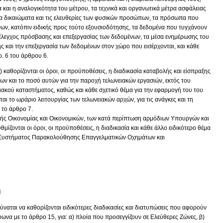
 και η αναλογικότητα του μέτρου, τα τεχνικά και οργανωτικά μέτρα ασφάλειας
α δικαιώματα και τις ελευθερίες των φυσικών προσώπων, τα πρόσωπα που
ων, κατόπιν ειδικής προς τούτο εξουσιοδότησης, τα δεδομένα που τυγχάνουν
 έλεγχος πρόσβασης και επεξεργασίας των δεδομένων, τα μέσα ενημέρωσης του
ς και την επεξεργασία των δεδομένων στον χώρο που εισέρχονται, και κάθε
ρ. 6 του άρθρου 6.
) καθορίζονται οι όροι, οι προϋποθέσεις, η διαδικασία καταβολής και είσπραξης
ων και το ποσό αυτών για την παροχή τελωνειακών εργασιών, εκτός του
ιακού καταστήματος, καθώς και κάθε σχετικό θέμα για την εφαρμογή του του
ται το ωράριο λειτουργίας των τελωνειακών αρχών, για τις ανάγκες και τη
 το άρθρο 7.
ς Οικονομίας και Οικονομικών, των κατά περίπτωση αρμόδιων Υπουργών και
υθμίζονται οι όροι, οι προϋποθέσεις, η διαδικασία και κάθε άλλο ειδικότερο θέμα
ου Συστήματος Παρακολούθησης Επαγγελματικών Οχημάτων και
Ι
ύναται να καθορίζονται ειδικότερες διαδικασίες και διατυπώσεις που αφορούν
να με το άρθρο 15, για: α) πλοία που προσεγγίζουν σε Ελεύθερες Ζώνες, β)