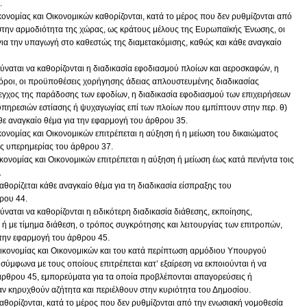
.
ομίας και Οικονομικών καθορίζονται, κατά το μέρος που δεν ρυθμίζονται από
 στην αρμοδιότητα της χώρας, ως κράτους μέλους της Ευρωπαϊκής Ένωσης, οι
 για την υπαγωγή στο καθεστώς της διαμετακόμισης, καθώς και κάθε αναγκαίο
δύναται να καθορίζονται η διαδικασία εφοδιασμού πλοίων και αεροσκαφών, η
 όροι, οι προϋποθέσεις χορήγησης άδειας απλουστευμένης διαδικασίας
εγχος της παράδοσης των εφοδίων, η διαδικασία εφοδιασμού των επιχειρήσεων
πηρεσιών εστίασης ή ψυχαγωγίας επί των πλοίων που εμπίπτουν στην περ. θ)
θε αναγκαίο θέμα για την εφαρμογή του άρθρου 35.
νομίας και Οικονομικών επιτρέπεται η αύξηση ή η μείωση του δικαιώματος
υς υπερημερίας του άρθρου 37.
νομίας και Οικονομικών επιτρέπεται η αύξηση ή μείωση έως κατά πενήντα τοις
.
αθορίζεται κάθε αναγκαίο θέμα για τη διαδικασία είσπραξης του
ρου 44.
ύναται να καθορίζονται η ειδικότερη διαδικασία διάθεσης, εκποίησης,
 ή με τίμημα διάθεση, ο τρόπος συγκρότησης και λειτουργίας των επιτροπών,
 την εφαρμογή του άρθρου 45.
κονομίας και Οικονομικών και του κατά περίπτωση αρμόδιου Υπουργού
, σύμφωνα με τους οποίους επιτρέπεται κατ’ εξαίρεση να εκποιούνται ή να
 άρθρου 45, εμπορεύματα για τα οποία προβλέπονται απαγορεύσεις ή
ταν κηρυχθούν αζήτητα και περιέλθουν στην κυριότητα του Δημοσίου.
αθορίζονται, κατά το μέρος που δεν ρυθμίζονται από την ενωσιακή νομοθεσία