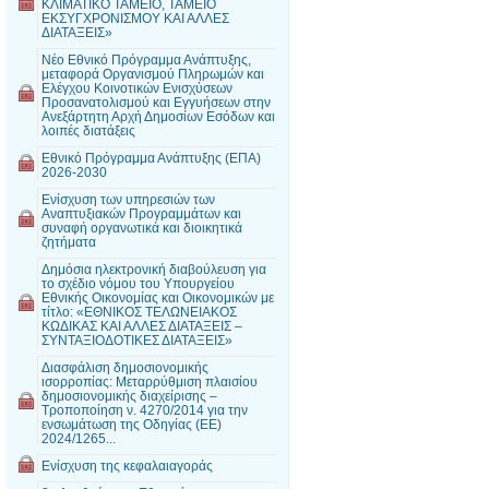
ΚΛΙΜΑΤΙΚΟ ΤΑΜΕΙΟ, ΤΑΜΕΙΟ
ΕΚΣΥΓΧΡΟΝΙΣΜΟΥ ΚΑΙ ΑΛΛΕΣ
ΔΙΑΤΑΞΕΙΣ»
Νέο Εθνικό Πρόγραμμα Ανάπτυξης,
μεταφορά Οργανισμού Πληρωμών και
Ελέγχου Κοινοτικών Ενισχύσεων
Προσανατολισμού και Εγγυήσεων στην
Ανεξάρτητη Αρχή Δημοσίων Εσόδων και
λοιπές διατάξεις
Εθνικό Πρόγραμμα Ανάπτυξης (ΕΠΑ)
2026-2030
Ενίσχυση των υπηρεσιών των
Αναπτυξιακών Προγραμμάτων και
συναφή οργανωτικά και διοικητικά
ζητήματα
Δημόσια ηλεκτρονική διαβούλευση για
το σχέδιο νόμου του Υπουργείου
Εθνικής Οικονομίας και Οικονομικών με
τίτλο: «ΕΘΝΙΚΟΣ ΤΕΛΩΝΕΙΑΚΟΣ
ΚΩΔΙΚΑΣ ΚΑΙ ΑΛΛΕΣ ΔΙΑΤΑΞΕΙΣ –
ΣΥΝΤΑΞΙΟΔΟΤΙΚΕΣ ΔΙΑΤΑΞΕΙΣ»
Διασφάλιση δημοσιονομικής
ισορροπίας: Μεταρρύθμιση πλαισίου
δημοσιονομικής διαχείρισης –
Τροποποίηση ν. 4270/2014 για την
ενσωμάτωση της Οδηγίας (ΕΕ)
2024/1265...
Ενίσχυση της κεφαλαιαγοράς