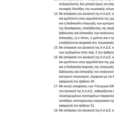
αυξομειώνεται, δεν μπορεί όμως να υπερ
συναφείς διατάξεις της ενωσιακής τελων
Με απόφαση του Διοικητή της Α.Α.Δ.Ε. κ
και εμπίπτουν στην αρμοδιότητα της χώ
και η διαδικασία υπαγωγής των εμπορε
της διασάφησης, επαλήθευσης της ακρίβ
βεβαίωσης και είσπραξης των αναλογου
είσπραξης, γ) ο τόπος, ο χρόνος και ο
υποβάλλονται ψηφιακά στις τελωνειακές 
Με απόφαση του Διοικητή της Α.Α.Δ.Ε. κα
των οριζομένων στην παρ. 2 του άρθρου
Με απόφαση του Διοικητή της Α.Α.Δ.Ε. κ
και εμπίπτουν στην αρμοδιότητα της χώ
και η διαδικασία έγκρισης της υπαγωγής 
βεβαίωσης και είσπραξης του αναλογούν
κεντρικού τελωνισμού, σύμφωνα με τον 
εφαρμογή του άρθρου 30.
Με κοινές αποφάσεις των Υπουργών Εθν
του Διοικητή της Α.Α.Δ.Ε., καθορίζονται
ολοκληρωμένων συστημάτων παρακολούθ
αποθήκες αποταμίευσης ενεργειακών προ
εφαρμογή του άρθρου 31.
Με απόφαση του Διοικητή της Α.Α.Δ.Ε. κ