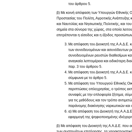
του άρθρου 5.
β) Με κοινή απόφαση των Υπουργών Εθνικής Οι
Προστασίας του Πολίτη, Αγροτικής Ανάπτυξης
και Ναυτιλίας και Νησιωτικής Πολιτικής, και του 
σημεία στα σύνορα της χώρας, στα οποία λειτο
επιτρέπονται η είσοδος και η έξοδος προσώπω
Με απόφαση του Διοικητή της Α.Α.Δ.Ε. 
των συνοδευομένων και ασυνόδευτων ρε
συνοδευομένων ρευστών διαθεσίμων και
αναγκαία λεπτομέρεια και ειδικότερη δ
παρ. 3 του άρθρου 5.
Με απόφαση του Διοικητή της Α.Α.Δ.Ε. κ
σύμφωνα με το άρθρο 5.
Με απόφαση του Υπουργού Εθνικής Οικο
περιπτώσεις οπλοχρησίας, ο τρόπος εκπ
συναφές με την οπλοφορία ζήτημα, σύμφ
για τις μεθόδους και τον τρόπο αντιμε
παράνομης διακίνησης ναρκωτικών και 
α) Με απόφαση του Διοικητή της Α.Α.Δ.Ε.
εφαρμογή της ψηφιοποιημένης ιδιόχειρ
β) Με απόφαση του Διοικητή της Α.Α.Δ.Ε. που ε
των συστημάτων επιτήρησης, τα χαρακτηριστικά 