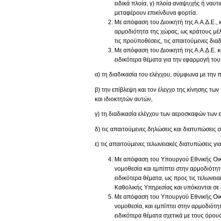
ειδικά πλοία, γ) πλοία αναψυχής ή ναυτ
μεταφέρουν επικίνδυνα φορτία.
Με απόφαση του Διοικητή της Α.Α.Δ.Ε., 
αρμοδιότητα της χώρας, ως κράτους μέλο
τις προϋποθέσεις, τις απαιτούμενες δια
Με απόφαση του Διοικητή της Α.Α.Δ.Ε. 
ειδικότερα θέματα για την εφαρμογή του
α) τη διαδικασία του ελέγχου, σύμφωνα με την 
β) την επίβλεψη και τον έλεγχο της κίνησης τ
και ιδιοκτητών αυτών,
γ) τη διαδικασία ελέγχου των αεροσκαφών των
δ) τις απαιτούμενες δηλώσεις και διατυπώσεις 
ε) τις απαιτούμενες τελωνειακές διατυπώσεις γ
Με απόφαση του Υπουργού Εθνικής Οικο
νομοθεσία και εμπίπτει στην αρμοδιότη
ειδικότερα θέματα, ως προς τις τελωνει
Καθολικής Υπηρεσίας και υπόκεινται σε 
Με απόφαση του Υπουργού Εθνικής Οικο
νομοθεσία, και εμπίπτει στην αρμοδιότ
ειδικότερα θέματα σχετικά με τους όρους