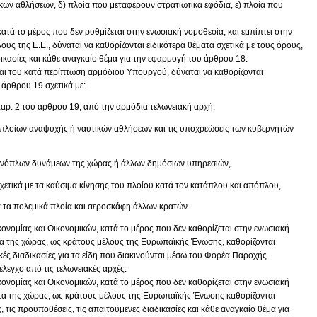
ικών αθλήσεων, δ) πλοία που μεταφέρουν στρατιωτικά εφόδια, ε) πλοία που
κατά το μέρος που δεν ρυθμίζεται στην ενωσιακή νομοθεσία, και εμπίπτει στην
υς της Ε.Ε., δύναται να καθορίζονται ειδικότερα θέματα σχετικά με τους όρους,
δικασίες και κάθε αναγκαίο θέμα για την εφαρμογή του άρθρου 18.
και του κατά περίπτωση αρμόδιου Υπουργού, δύναται να καθορίζονται
 άρθρου 19 σχετικά με:
παρ. 2 του άρθρου 19, από την αρμόδια τελωνειακή αρχή,
ων πλοίων αναψυχής ή ναυτικών αθλήσεων και τις υποχρεώσεις των κυβερνητών
 ενόπλων δυνάμεων της χώρας ή άλλων δημόσιων υπηρεσιών,
σχετικά με τα καύσιμα κίνησης του πλοίου κατά τον κατάπλου και απόπλου,
ια τα πολεμικά πλοία και αεροσκάφη άλλων κρατών.
νομίας και Οικονομικών, κατά το μέρος που δεν καθορίζεται στην ενωσιακή
τα της χώρας, ως κράτους μέλους της Ευρωπαϊκής Ένωσης, καθορίζονται
ακές διαδικασίες για τα είδη που διακινούνται μέσω του Φορέα Παροχής
έλεγχο από τις τελωνειακές αρχές.
νομίας και Οικονομικών, κατά το μέρος που δεν καθορίζεται στην ενωσιακή
ητα της χώρας, ως κράτους μέλους της Ευρωπαϊκής Ένωσης καθορίζονται
, τις προϋποθέσεις, τις απαιτούμενες διαδικασίες και κάθε αναγκαίο θέμα για