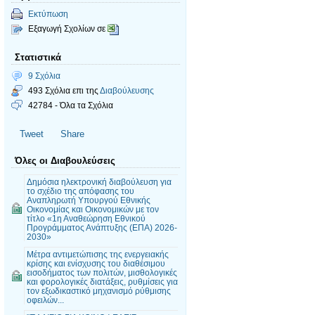
Εκτύπωση
Εξαγωγή Σχολίων σε
Στατιστικά
9 Σχόλια
493 Σχόλια επι της
Διαβούλευσης
42784 - Όλα τα Σχόλια
Tweet
Share
Όλες οι Διαβουλεύσεις
Δημόσια ηλεκτρονική διαβούλευση για
το σχέδιο της απόφασης του
Αναπληρωτή Υπουργού Εθνικής
Οικονομίας και Οικονομικών με τον
τίτλο «1η Αναθεώρηση Εθνικού
Προγράμματος Ανάπτυξης (ΕΠΑ) 2026-
2030»
Mέτρα αντιμετώπισης της ενεργειακής
κρίσης και ενίσχυσης του διαθέσιμου
εισοδήματος των πολιτών, μισθολογικές
και φορολογικές διατάξεις, ρυθμίσεις για
τον εξωδικαστικό μηχανισμό ρύθμισης
οφειλών...