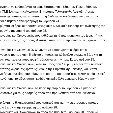
δύνανται να καθορίζονται οι αρμοδιότητες και η έδρα των Πρωτοβάθμιων
(Π.Ε.Τ.Α.) και της Ανώτατης Επιτροπής Τελωνειακών Αμφισβητήσεων
λειτουργία αυτών, κάθε απαιτούμενη διαδικασία και δαπάνη σχετικά με την
καίο θέμα για την εφαρμογή του άρθρου 24.
ρίζονται οι όροι, οι προϋποθέσεις και η διαδικασία έκδοσης και ανάκλησης της
αρμογής της παρ. 4 του άρθρου 25.
ομίας και Οικονομικών που εκδίδεται μετά από εισήγηση του Διοικητή της
ικά περιπτώσεις, στις οποίες ελλείπει η υπαιτιότητα προσώπων, σύμφωνα με την
ομίας και Οικονομικών δύνανται να καθορίζονται οι όροι και οι
γανο, ο τρόπος και η διαδικασία, καθώς και κάθε άλλο αναγκαίο θέμα για τη
έχει υποπέσει σε παραγραφή, σύμφωνα με την παρ. 11 του άρθρου 25.
νομίας και Οικονομικών, κατά το μέρος που δεν ρυθμίζονται στην ενωσιακή
ητα της χώρας, ως κράτους μέλους της Ευρωπαϊκής Ένωσης, και με την
ικής νομοθεσίας, καθορίζονται οι όροι, οι προϋποθέσεις, η διαδικασία σχετικά
εγγύησης, το είδος αυτής, καθώς και κάθε άλλο αναγκαίο θέμα για την
νομίας και Οικονομικών το ποσό της παρ. 5 του άρθρου 27 μπορεί να
 αντίστοιχο για τους δασμούς ποσό που προβλέπεται από τον Ενωσιακό
ρίζονται τα δικαιολογητικά που απαιτούνται για την επιστροφή, ο τρόπος
αίο θέμα για την εφαρμογή του άρθρου 28.
κονομίας και Οικονομικών το ποσό της παρ. 6 του άρθρου 28 μπορεί να