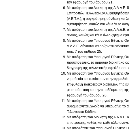
την εφαρμογή του άρθρου 21.
Με απόφαση του Διοικητή της Α.Α.Δ.Ε. 
Επιτροπών Τελωνειακών Αμφισβητήσεων 
(Α.Ε.Τ.Α.), η συγκρότηση, σύνθεση και 
αμφισβήτηση, καθώς και κάθε άλλο αναγ
Με απόφαση του Διοικητή της Α.Α.Δ.Ε. ο
άδειας, καθώς και κάθε άλλο ζήτημα εφ
Με απόφαση του Υπουργού Εθνικής Οικον
Α.Α.Δ.Ε. δύνανται να ορίζονται ενδεικτ
παρ. 7 του άρθρου 25.
Με απόφαση του Υπουργού Εθνικής Οικον
προϋποθέσεις, το αρμόδιο διοικητικό όρ
διαγραφή της τελωνειακής οφειλής που 
Με απόφαση του Υπουργού Εθνικής Οικο
νομοθεσία και εμπίπτουν στην αρμοδιότ
επιφύλαξη ειδικότερων διατάξεων της εθν
με τη σύσταση και την αποδέσμευση της 
εφαρμογή του άρθρου 26.
Με απόφαση του Υπουργού Εθνικής Οικο
αυξομειώνεται, χωρίς να υπερβαίνει το
Τελωνειακό Κώδικα.
Με απόφαση του Διοικητή της Α.Α.Δ.Ε. ο
επιστροφής, καθώς και κάθε άλλο αναγκ
Με αποφάσεις του Υπουργού Εθνικής Οι