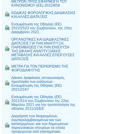
ΜΕΤΡΩΝ ΠΡΟΣ ΕΦΑΡΜΟΓΗ ΤΟΥ
ΚΑΝΟΝΙΣΜΟΥ (ΕΕ) 2022/858
ΚΩΔΙΚΑΣ ΦΟΡΟΛΟΓΙΚΗΣ ΔΙΑΔΙΚΑΣΙΑΣ
ΚΑΙ ΑΛΛΕΣ ΔΙΑΤΑΞΕΙΣ
Ενσωμάτωση της Οδηγίας (ΕΕ)
2022/2523 του Συμβουλίου, της 15ης
Δεκεμβρίου 2022...
ΟΡΓΑΝΩΤΙΚΕΣ ΚΑΙ ΔΙΑΔΙΚΑΣΤΙΚΕΣ
ΔΙΑΤΑΞΕΙΣ ΓΙΑ ΤΗΝ ΑΝΑΠΤΥΞΗ,
ΠΑΡΕΜΒΑΣΕΙΣ ΓΙΑ ΤΗΝ ΕΝΙΣΧΥΣΗ
ΤΗΣ ΔΙΚΑΙΗΣ ΑΝΑΠΤΥΞΙΑΚΗΣ
ΜΕΤΑΒΑΣΗΣ ΚΑΙ ΑΛΛΕΣ ΕΠΕΙΓΟΥΣΕΣ
ΔΙΑΤΑΞΕΙΣ
ΜΕΤΡΑ ΓΙΑ ΤΟΝ ΠΕΡΙΟΡΙΣΜΟ ΤΗΣ
ΦΟΡΟΔΙΑΦΥΓΗΣ
Δάνεια: Διαφάνεια, ανταγωνισμός,
προστασία των ευάλωτων -
Ενσωμάτωση της Οδηγίας (ΕΕ)
2021/2167
Ενσωμάτωση της Οδηγίας (ΕΕ)
2021/514 του Συμβουλίου της 22ας
Μαρτίου 2021 για την τροποποίηση της
οδηγίας 2011/16/ΕΕ
Διαχείριση των δεσμευμένων,
συμπεριλαμβανομένων και των
κατασχεμένων, και των δημευμένων
περιουσιακών στοιχείων τα οποία
προέρχονται από εγκληματικές