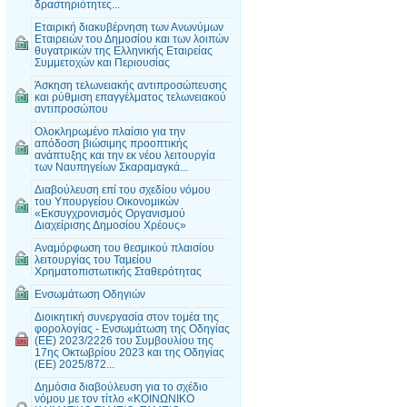
δραστηριότητες...
Εταιρική διακυβέρνηση των Ανωνύμων
Εταιρειών του Δημοσίου και των λοιπών
θυγατρικών της Ελληνικής Εταιρείας
Συμμετοχών και Περιουσίας
Άσκηση τελωνειακής αντιπροσώπευσης
και ρύθμιση επαγγέλματος τελωνειακού
αντιπροσώπου
Ολοκληρωμένο πλαίσιο για την
απόδοση βιώσιμης προοπτικής
ανάπτυξης και την εκ νέου λειτουργία
των Ναυπηγείων Σκαραμαγκά...
Διαβούλευση επί του σχεδίου νόμου
του Υπουργείου Οικονομικών
«Εκσυγχρονισμός Οργανισμού
Διαχείρισης Δημοσίου Χρέους»
Αναμόρφωση του θεσμικού πλαισίου
λειτουργίας του Ταμείου
Χρηματοπιστωτικής Σταθερότητας
Ενσωμάτωση Οδηγιών
Διοικητική συνεργασία στον τομέα της
φορολογίας - Ενσωμάτωση της Οδηγίας
(ΕΕ) 2023/2226 του Συμβουλίου της
17ης Οκτωβρίου 2023 και της Οδηγίας
(ΕΕ) 2025/872...
Δημόσια διαβούλευση για το σχέδιο
νόμου με τον τίτλο «ΚΟΙΝΩΝΙΚΟ