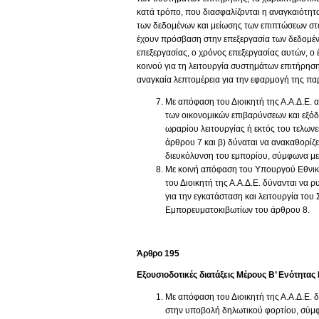
κατά τρόπο, που διασφαλίζονται η αναγκαιότητα
των δεδομένων και μείωσης των επιπτώσεων στ
έχουν πρόσβαση στην επεξεργασία των δεδομέν
επεξεργασίας, ο χρόνος επεξεργασίας αυτών, ο
κοινού για τη λειτουργία συστημάτων επιτήρηση
αναγκαία λεπτομέρεια για την εφαρμογή της πα
Με απόφαση του Διοικητή της Α.Α.Δ.Ε. α
των οικονομικών επιβαρύνσεων και εξόδ
ωραρίου λειτουργίας ή εκτός του τελωνε
άρθρου 7 και β) δύναται να ανακαθορίζε
διευκόλυνση του εμπορίου, σύμφωνα με
Με κοινή απόφαση του Υπουργού Εθνική
του Διοικητή της Α.Α.Δ.Ε. δύνανται να ρ
για την εγκατάσταση και λειτουργία τ
Εμπορευματοκιβωτίων του άρθρου 8.
Άρθρο 195
Εξουσιοδοτικές διατάξεις Μέρους Β’ Ενότητας 
Με απόφαση του Διοικητή της Α.Α.Δ.Ε. δ
στην υποβολή δηλωτικού φορτίου, σύμφω