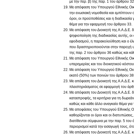
με την περ. β) της παρ. 1 του άρθρου 32
Με απόφαση του Υπουργού Εθνικής Οικον
την ενωσιακή νομοθεσία και εμπίπτουν
όροι, οι προϋποθέσεις και η διαδικασία
θέμα για την εφαρμογή του άρθρου 33.
Με απόφαση του Διοικητή της Α.Α.Δ.Ε. 
ψηφιοποίηση της διαδικασίας αυτής, οι
εφοδιασμού, η παρακολούθηση και ο έλ
που δραστηριοποιούνται στην παροχή υ
της παρ. 2 του άρθρου 36 καθώς και κά
Με απόφαση του Υπουργού Εθνικής Οικο
υπερημερίας και του διοικητικού κόστο
Με απόφαση του Υπουργού Εθνικής Οιικο
εκατό (50%) των ποινών του άρθρου 38
Με απόφαση του Διοικητή της Α.Α.Δ.Ε. κ
πλειστηριάσματος σε εφαρμογή του άρθ
Με απόφαση του Διοικητή της Α.Α.Δ.Ε. δ
καταστροφής, τα κριτήρια για τη δωρεάν
καθώς και κάθε άλλο αναγκαίο θέμα για
Με αποφάσεις του Υπουργού Εθνικής Οι
καθορίζονται οι όροι και οι διατυπώσεις
διατίθενται σύμφωνα με την παρ. 5 του
περιορισμοί κατά την εισαγωγή τους, ό
Με απόφαση του Διοικητή της Α.Α.Δ.Ε. κ