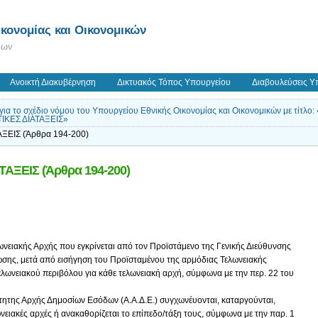
κονομίας και Οικονομικών
εων
Ανοικτή Διακυβέρνηση
Δικτυακός Τόπος Υπουργείου
Διαβουλεύσεις Υ
 για το σχέδιο νόμου του Υπουργείου Εθνικής Οικονομίας και Οικονομικών με τ
ΙΚΕΣ ΔΙΑΤΑΞΕΙΣ»
ΞΕΙΣ (Άρθρα 194-200)
ΑΞΕΙΣ (Άρθρα 194-200)
νειακής Αρχής που εγκρίνεται από τον Προϊστάμενο της Γενικής Διεύθυνσης
σης, μετά από εισήγηση του Προϊσταμένου της αρμόδιας Τελωνειακής
τελωνειακού περιβόλου για κάθε τελωνειακή αρχή, σύμφωνα με την περ. 22 του
τητης Αρχής Δημοσίων Εσόδων (Α.Α.Δ.Ε.) συγχωνέυονται, καταργούνται,
ωνειακές αρχές ή ανακαθορίζεται το επίπεδο/τάξη τους, σύμφωνα με την παρ. 1