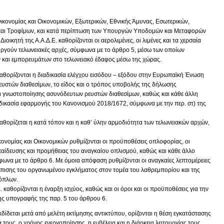
κονομίας και Οικονομικών, Εξωτερικών, Εθνικής Άμυνας, Εσωτερικών,
 και Τροφίμων, και κατά περίπτωση των Υπουργών Υποδομών και Μεταφορών
Διοικητή της Α.Α.Δ.Ε. καθορίζονται οι αερολιμένες, οι λιμένες και τα χερσαία
υργούν τελωνειακές αρχές, σύμφωνα με το άρθρο 5, μέσω των οποίων
ν και εμπορευμάτων στο τελωνειακό έδαφος μέσω της χώρας.
καθορίζονται η διαδικασία ελέγχου εισόδου – εξόδου στην Ευρωπαϊκή Ένωση
υστών διαθεσίμων, το είδος και ο τρόπος υποβολής της δήλωσης
 γνωστοποίησης ασυνόδευτων ρευστών διαθεσίμων, καθώς και κάθε άλλη
ιαδικασία εφαρμογής του Κανονισμού 2018/1672, σύμφωνα με την περ. στ) της
αθορίζεται η κατά τόπον και η καθ’ ύλην αρμοδιότητα των τελωνειακών αρχών,
νομίας και Οικονομικών ρυθμίζονται οι προϋποθέσεις οπλοφορίας, οι
αίδευσης και προμήθειας του αναγκαίου οπλισμού, καθώς και κάθε άλλο
ωνα με το άρθρο 6. Με όμοια απόφαση ρυθμίζονται οι αναγκαίες λεπτομέρειες
τώπισης του οργανωμένου εγκλήματος στον τομέα του λαθρεμπορίου και της
όπλων.
 καθορίζονται η έναρξη ισχύος, καθώς και οι όροι και οι προϋποθέσεις για την
ης υπογραφής της παρ. 5 του άρθρου 6.
κδίδεται μετά από μελέτη εκτίμησης αντικτύπου, ορίζονται η θέση εγκατάστασης
τους, ο χρόνος ενεργοποίησης, η εμβέλεια και η διάρκεια λειτουργίας τους,