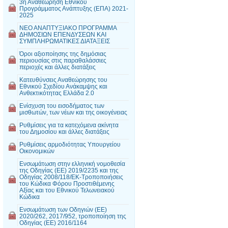
3η Αναθεώρηση Εθνικού
Προγράμματος Ανάπτυξης (ΕΠΑ) 2021-
2025
ΝΕΟ ΑΝΑΠΤΥΞΙΑΚΟ ΠΡΟΓΡΑΜΜΑ
ΔΗΜΟΣΙΩΝ ΕΠΕΝΔΥΣΕΩΝ ΚΑΙ
ΣΥΜΠΛΗΡΩΜΑΤΙΚΕΣ ΔΙΑΤΑΞΕΙΣ
Όροι αξιοποίησης της δημόσιας
περιουσίας στις παραθαλάσσιες
περιοχές και άλλες διατάξεις
Κατευθύνσεις Αναθεώρησης του
Εθνικού Σχεδίου Ανάκαμψης και
Ανθεκτικότητας Ελλάδα 2.0
Ενίσχυση του εισοδήματος των
μισθωτών, των νέων και της οικογένειας
Ρυθμίσεις για τα κατεχόμενα ακίνητα
του Δημοσίου και άλλες διατάξεις
Ρυθμίσεις αρμοδιότητας Υπουργείου
Οικονομικών
Ενσωμάτωση στην ελληνική νομοθεσία
της Οδηγίας (ΕΕ) 2019/2235 και της
Οδηγίας 2008/118/ΕΚ-Τροποποιήσεις
του Κώδικα Φόρου Προστιθέμενης
Αξίας και του Εθνικού Τελωνειακού
Κώδικα
Ενσωμάτωση των Οδηγιών (ΕΕ)
2020/262, 2017/952, τροποποίηση της
Οδηγίας (ΕΕ) 2016/1164