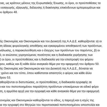
ρας, ως κράτους μέλους της Ευρωπαϊκής Ένωσης, οι όροι, οι προϋποθέσεις τα
α εισαγωγής, εξαγωγής, διέλευσης ή διακίνησης επικίνδυνων εμπορευμάτων και
ου άρθρου 48.
Οικονομίας και Οικονομικών και του Διοικητή της Α.Α.Δ.Ε. καθορίζονται: α) οι
ηση άδειας φορολογικής αποθήκης και εγκεκριμένου αποθηκευτή των προϊόντων,
ανάλωσης, η παρακολούθηση και ο έλεγχος των προϊόντων του παρόντος, β) οι
κά, οι ανώτατες χορηγούμενες ποσότητες και η διαδικασία χορήγησης των
 οι όροι, οι προϋποθέσεις και η διαδικασία για την επιστροφή του φόρου
ρου, καθώς και δ) κάθε άλλο αναγκαίο θέμα για την εφαρμογή του άρθρου 50.
 Οικονομίας και Οικονομικών και του Διοικητή της Α.Α.Δ.Ε., δύναται να
ον χρόνο και τον τόπο, όπου καθίσταται απαιτητός ο φόρος και κάθε άλλο
θρου 53.
αθορίζονται οι διατυπώσεις, οι προϋποθέσεις, η διαδικασία εγγραφής σε
και του πιστοποιημένου παραλήπτη προϊόντων υποκείμενων σε ειδικό φόρο
η, η αρμόδια αρχή για την εγγραφή και κάθε αναγκαίο θέμα για την εφαρμογή
ομίας και Οικονομικών καθορίζονται το είδος, η παροχή και η ισχύς της
 για την εγγραφή στο Μητρώο του περιστασιακά πιστοποιημένου αποστολέα και