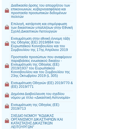
Διαδικασία άρσης του απορρήτου των
επικοινωνιών, κυβερνοασφάλεια και
προστασία προσωπικών δεδομένων
πολιτών
Επιλογή, κατάρτιση και επιμόρφωση
των δικαστικών υπαλλήλων στην Εθνική
Σχολή Δικαστικών Λειτουργών
Ενσωμάτωση στην εθνική έννομη τάξη
της Οδηγίας (ΕΕ) 2019/884 του
Ευρωπαϊκού Κοινοβουλίου και του
Συμβουλίου της 17ης Απρίλιου 2019
Προστασία προσώπων που αναφέρουν
παραβιάσεις ενωσιακού δικαίου -
Ενσωμάτωση της Οδηγίας (ΕΕ)
2019/1937 του Ευρωπαϊκού
Κοινοβουλίου και του Συμβουλίου της
23ης Οκτωβρίου 2019 (L 305)
Ενσωμάτωση Οδηγιών (ΕΕ) 2019/770 &
(ΕΕ) 2019/771
Δημόσια Διαβούλευση του σχεδίου
νόμου με τίτλο «Δικαστική Αστυνομία»
Ενσωμάτωση της Οδηγίας (ΕΕ)
2019/713
ΣΧΕΔΙΟ ΝΟΜΟΥ "ΚΩΔΙΚΑΣ
ΟΡΓΑΝΙΣΜΟΥ ΔΙΚΑΣΤΗΡΙΩΝ ΚΑΙ
ΚΑΤΑΣΤΑΣΗΣ ΔΙΚΑΣΤΙΚΩΝ
ΛΕΙΤΟΥΡΓΩΝ"