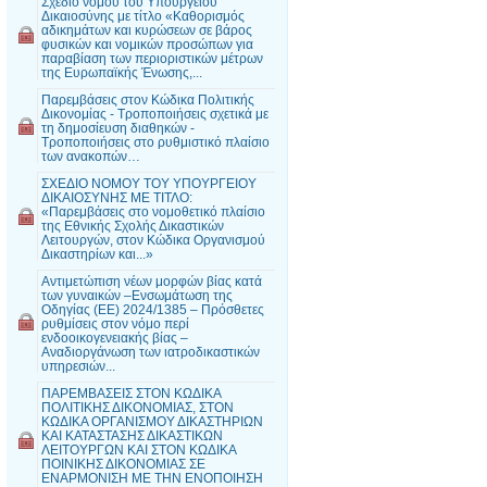
Σχέδιο νόμου του Υπουργείου
Δικαιοσύνης με τίτλο «Καθορισμός
αδικημάτων και κυρώσεων σε βάρος
φυσικών και νομικών προσώπων για
παραβίαση των περιοριστικών μέτρων
της Ευρωπαϊκής Ένωσης,...
Παρεμβάσεις στον Κώδικα Πολιτικής
Δικονομίας - Τροποποιήσεις σχετικά με
τη δημοσίευση διαθηκών -
Τροποποιήσεις στο ρυθμιστικό πλαίσιο
των ανακοπών…
ΣΧΕΔΙΟ ΝΟΜΟΥ ΤΟΥ ΥΠΟΥΡΓΕΙΟΥ
ΔΙΚΑΙΟΣΥΝΗΣ ΜΕ ΤΙΤΛΟ:
«Παρεμβάσεις στο νομοθετικό πλαίσιο
της Εθνικής Σχολής Δικαστικών
Λειτουργών, στον Κώδικα Οργανισμού
Δικαστηρίων και...»
Αντιμετώπιση νέων μορφών βίας κατά
των γυναικών –Ενσωμάτωση της
Οδηγίας (ΕΕ) 2024/1385 – Πρόσθετες
ρυθμίσεις στον νόμο περί
ενδοοικογενειακής βίας –
Αναδιοργάνωση των ιατροδικαστικών
υπηρεσιών...
ΠΑΡΕΜΒΑΣΕΙΣ ΣΤΟΝ ΚΩΔΙΚΑ
ΠΟΛΙΤΙΚΗΣ ΔΙΚΟΝΟΜΙΑΣ, ΣΤΟΝ
ΚΩΔΙΚΑ ΟΡΓΑΝΙΣΜΟΥ ΔΙΚΑΣΤΗΡΙΩΝ
ΚΑΙ ΚΑΤΑΣΤΑΣΗΣ ΔΙΚΑΣΤΙΚΩΝ
ΛΕΙΤΟΥΡΓΩΝ ΚΑΙ ΣΤΟΝ ΚΩΔΙΚΑ
ΠΟΙΝΙΚΗΣ ΔΙΚΟΝΟΜΙΑΣ ΣΕ
ΕΝΑΡΜΟΝΙΣΗ ΜΕ ΤΗΝ ΕΝΟΠΟΙΗΣΗ