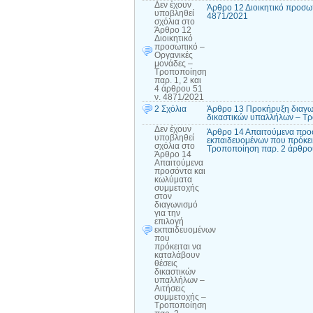
Δεν έχουν
Άρθρο 12 Διοικητικό προσωπ
υποβληθεί
4871/2021
σχόλια
στο
Άρθρο 12
Διοικητικό
προσωπικό –
Οργανικές
μονάδες –
Τροποποίηση
παρ. 1, 2 και
4 άρθρου 51
ν. 4871/2021
2 Σχόλια
Άρθρο 13 Προκήρυξη διαγων
δικαστικών υπαλλήλων – Τρ
Δεν έχουν
Άρθρο 14 Απαιτούμενα προσ
υποβληθεί
εκπαιδευομένων που πρόκειτ
σχόλια
στο
Τροποποίηση παρ. 2 άρθρο
Άρθρο 14
Απαιτούμενα
προσόντα και
κωλύματα
συμμετοχής
στον
διαγωνισμό
για την
επιλογή
εκπαιδευομένων
που
πρόκειται να
καταλάβουν
θέσεις
δικαστικών
υπαλλήλων –
Αιτήσεις
συμμετοχής –
Τροποποίηση