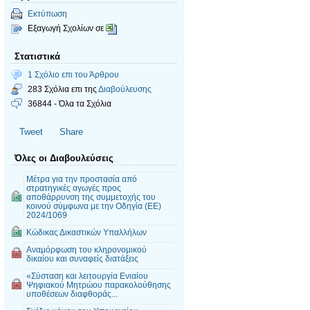
Εκτύπωση
Εξαγωγή Σχολίων σε
Στατιστικά
1 Σχόλιο επι του Άρθρου
283 Σχόλια επι της
Διαβούλευσης
36844 - Όλα τα Σχόλια
Tweet
Share
Όλες οι Διαβουλεύσεις
Μέτρα για την προστασία από
στρατηγικές αγωγές προς
αποθάρρυνση της συμμετοχής του
κοινού σύμφωνα με την Οδηγία (ΕΕ)
2024/1069
Κώδικας Δικαστικών Υπαλλήλων
Αναμόρφωση του κληρονομικού
δικαίου και συναφείς διατάξεις
«Σύσταση και λειτουργία Ενιαίου
Ψηφιακού Μητρώου παρακολούθησης
υποθέσεων διαφθοράς...