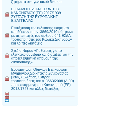
ζητήματα οικογενειακού δικαίου
EΦΑΡΜΟΓΗ ΔΙΑΤΑΞΕΩΝ ΤΟΥ
ΚΑΝΟΝΙΣΜΟΥ (ΕΕ) 2017/1939-
ΣΥΣΤΑΣΗ ΤΗΣ ΕΥΡΩΠΑΪΚΗΣ
ΕΙΣΑΓΓΕΛΙΑΣ
Επιτάχυνση της εκδίκασης εκκρεμών
υποθέσεων του ν. 3869/2010 σύμφωνα
με τις επιταγές του άρθρου 6§1 ΕΣΔΑ,
τροποποιήσεις του Κώδικα Δικηγόρων
και λοιπές διατάξεις
Σχέδιο Νόμου «Ρυθμίσεις για το
ελεγκτικό συνέδριο και διατάξεις για την
αποτελεσματική απονομή της
δικαιοσύνης»
Ενσωμάτωση Οδηγιών ΕΕ, κύρωση
Μνημονίου Διοικητικής Συνεργασίας
μεταξύ Ελλάδας Κύπρου,
τροποποιήσεις του ν. 3663/2008 (Α΄99)
προς εφαρμογή του Κανονισμού (ΕΕ)
2018/1727 και άλλες διατάξεις