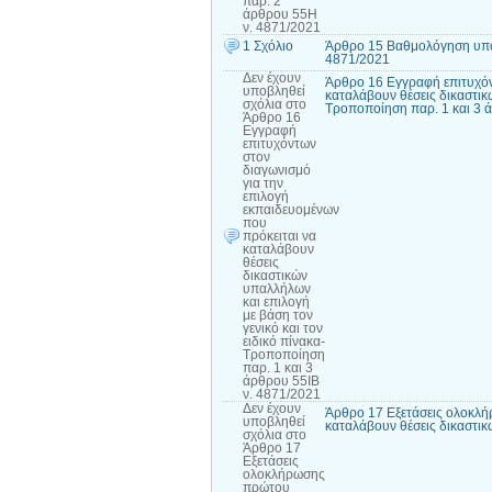
παρ. 2
άρθρου 55Η
ν. 4871/2021
1 Σχόλιο
Άρθρο 15 Βαθμολόγηση υπο
4871/2021
Δεν έχουν
Άρθρο 16 Εγγραφή επιτυχόν
υποβληθεί
καταλάβουν θέσεις δικαστικώ
σχόλια
στο
Τροποποίηση παρ. 1 και 3 
Άρθρο 16
Εγγραφή
επιτυχόντων
στον
διαγωνισμό
για την
επιλογή
εκπαιδευομένων
που
πρόκειται να
καταλάβουν
θέσεις
δικαστικών
υπαλλήλων
και επιλογή
με βάση τον
γενικό και τον
ειδικό πίνακα-
Τροποποίηση
παρ. 1 και 3
άρθρου 55ΙΒ
ν. 4871/2021
Δεν έχουν
Άρθρο 17 Εξετάσεις ολοκλή
υποβληθεί
καταλάβουν θέσεις δικαστι
σχόλια
στο
Άρθρο 17
Εξετάσεις
ολοκλήρωσης
πρώτου