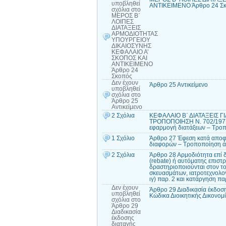
υποβληθεί
ΑΝΤΙΚΕΙΜΕΝΟ Άρθρο 24 Σ
σχόλια
στο
ΜΕΡΟΣ Β΄
ΛΟΙΠΕΣ
ΔΙΑΤΑΞΕΙΣ
ΑΡΜΟΔΙΟΤΗΤΑΣ
ΥΠΟΥΡΓΕΙΟΥ
ΔΙΚΑΙΟΣΥΝΗΣ
ΚΕΦΑΛΑΙΟ Α’
ΣΚΟΠΟΣ ΚΑΙ
ΑΝΤΙΚΕΙΜΕΝΟ
Άρθρο 24
Σκοπός
Δεν έχουν
Άρθρο 25 Αντικείμενο
υποβληθεί
σχόλια
στο
Άρθρο 25
Αντικείμενο
2 Σχόλια
ΚΕΦΑΛΑΙΟ Β΄ ΔΙΑΤΑΞΕΙΣ 
ΤΡΟΠΟΠΟΙΗΣΗ Ν. 702/1977
εφαρμογή διατάξεων – Τροπ
1 Σχόλιο
Άρθρο 27 Έφεση κατά αποφά
διαφορών – Τροποποίηση ά
2 Σχόλια
Άρθρο 28 Αρμοδιότητα επί 
(rebate) ή αυτόματης επιστ
δραστηριοποιούνται στον τ
σκευασμάτων, ιατροτεχνολο
ιγ) παρ. 2 και κατάργηση π
Δεν έχουν
Άρθρο 29 Διαδικασία έκδοσ
υποβληθεί
Κώδικα Διοικητικής Δικονομ
σχόλια
στο
Άρθρο 29
Διαδικασία
έκδοσης
διαταγής