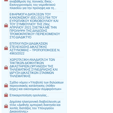
αναβάθμιση της ποινικής δίκης -
Εκσυγχρονισμός του νομοθετικού
πλαισίου για την πρόληψη και τη...
ΕΦΑΡΜΟΓΗ ΔΙΑΤΑΞΕΩΝ ΤΟΥ
ΚΑΝΟΝΙΣΜΟΥ (ΕΕ) 2021/784 ΤΟΥ
ΕΥΡΩΠΑΪΚΟΥ ΚΟΙΝΟΒΟΥΛΙΟΥ ΚΑΙ
ΤΟΥ ΣΥΜΒΟΥΛΙΟΥ ΤΗΣ 29ης
ΑΠΡΙΛΙΟΥ 2021 ΣΧΕΤΙΚΑ ΜΕ ΤΗΝ
ΠΡΟΛΗΨΗ ΤΗΣ ΔΙΑΔΟΣΗΣ
ΤΡΟΜΟΚΡΑΤΙΚΟΥ ΠΕΡΙΕΧΟΜΕΝΟΥ
ΣΤΟ ΔΙΑΔΙΚΤΥΟ
ΕΠΙΤΑΧΥΝΣΗ ΔΙΑΔΙΚΑΣΙΩΝ
ΣΤΕΛΕΧΩΣΗΣ ΔΙΚΑΣΤΙΚΗΣ
ΑΣΤΥΝΟΜΙΑΣ – ΤΡΟΠΟΠΟΙΗΣΕΙΣ Ν.
4963/2022
ΧΩΡΟΤΑΞΙΚΗ ΑΝΑΔΙΑΤΑΞΗ ΤΩΝ
ΤΑΚΤΙΚΩΝ ΔΙΟΙΚΗΤΙΚΩΝ
ΔΙΚΑΣΤΗΡΙΩΝ,ΟΡΓΑΝΩΣΗ ΤΗΣ
ΤΗΛΕΜΑΤΙΚΗΣ ΣΥΝΕΔΡΙΑΣΗΣ ΚΑΙ
ΙΔΡΥΣΗ ΔΙΚΑΣΤΙΚΩΝ ΣΤΑΘΜΩΝ
ΤΗΛΕΜΑΤΙΚΗΣ
Σχέδιο νόμου:«Υποβολή των δηλώσεων
περιουσιακής κατάστασης (πόθεν
έσχες) και οικονομικών συμφερόντων»
Επικαιροποίηση ορολογίας...
Δημόσια ηλεκτρονική διαβούλευση με
τίτλο «Διεθνής εμπορική διαιτησία και
λοιπές διατάξεις του Υπουργείου
Δικαιοσύνης»