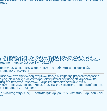
κοπός
ΓΙΑ ΤΗΝ ΕΚΔΙΚΑΣΗ ΑΚΥΡΩΤΙΚΩΝ ΔΙΑΦΟΡΩΝ ΚΑΙ ΔΙΑΦΟΡΩΝ ΟΥΣΙΑΣ –
, Ν. 1406/1983 ΚΑΙ ΚΩΔΙΚΑ ΔΙΟΙΚΗΤΙΚΗΣ ΔΙΚΟΝΟΜΙΑΣ Άρθρο 26 Ανάλογη
οποίηση παρ. 1Α άρθρου 1 ν. 702/1977
σεων των διοικητικών δικαστηρίων που εκδίδονται επί ακυρωτικών
ρθρου 5Α ν. 702/1977
διαφορών από την έκδοση ατομικών πράξεων επιβολής μέτρων επιστροφής
ροφής (claw back) ή άλλων παρόμοιων μέτρων σε βάρος επιχειρήσεων που
ομέα της παροχής υπηρεσιών υγείας και εμπορίας φαρμακευτικών
γικών προϊόντων και συμπληρωμάτων ειδικής διατροφής – Τροποποίηση περ.
αρ. 7 άρθρου 1 ν. 1406/1983
ης διαταγής πληρωμής – Τροποποίηση άρθρου 272Β και παρ. 1 άρθρου 272Γ
ίας