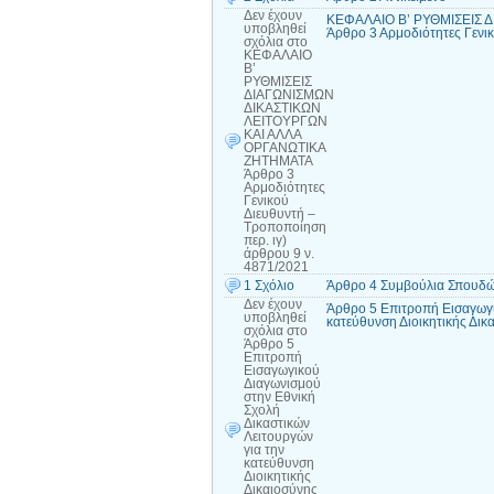
Δεν έχουν
ΚΕΦΑΛΑΙΟ Β’ ΡΥΘΜΙΣΕΙΣ 
υποβληθεί
Άρθρο 3 Αρμοδιότητες Γενικ
σχόλια
στο
ΚΕΦΑΛΑΙΟ
Β’
ΡΥΘΜΙΣΕΙΣ
ΔΙΑΓΩΝΙΣΜΩΝ
ΔΙΚΑΣΤΙΚΩΝ
ΛΕΙΤΟΥΡΓΩΝ
ΚΑΙ ΑΛΛΑ
ΟΡΓΑΝΩΤΙΚΑ
ΖΗΤΗΜΑΤΑ
Άρθρο 3
Αρμοδιότητες
Γενικού
Διευθυντή –
Τροποποίηση
περ. ιγ)
άρθρου 9 ν.
4871/2021
1 Σχόλιο
Άρθρο 4 Συμβούλια Σπουδώ
Δεν έχουν
Άρθρο 5 Επιτροπή Εισαγωγι
υποβληθεί
κατεύθυνση Διοικητικής Δι
σχόλια
στο
Άρθρο 5
Επιτροπή
Εισαγωγικού
Διαγωνισμού
στην Εθνική
Σχολή
Δικαστικών
Λειτουργών
για την
κατεύθυνση
Διοικητικής
Δικαιοσύνης