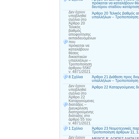
πρόκειται να καταλάβουν θέ
δευτέρου σταδίου κατάρτιση
Δεν έχουν
Άρθρο 20 Τελικός βαθμός α
υποβληθεί
υπαλλήλων – Τροποποίηση 
σχόλια
στο
Άρθρο 20
Τελικός
βαθμός
αποφοίτησης
εκπαιδευομένων
που
πρόκειται να
καταλάβουν
θέσεις
δικαστικών
υπαλλήλων –
Τροποποίηση
άρθρου 55ΚΓ
ν. 4871/2021
8 Σχόλια
Άρθρο 21 Διάθεση προς διο
υπαλλήλων – Τροποποίηση 
Δεν έχουν
Άρθρο 22 Καταργούμενες δια
υποβληθεί
σχόλια
στο
Άρθρο 22
Καταργούμενες
διατάξεις –
Διευκρίνιση
διατηρούμενης
διάταξης στο
άρθρο 55 του
ν. 4871/2021
1 Σχόλιο
Άρθρο 23 Νομοτεχνικές παρ
Τροποποίηση άρθρων 11, 12,
Δεν έχουν
ΜΕΡΟΣ Β΄ ΛΟΙΠΕΣ ΔΙΑΤΑΞ