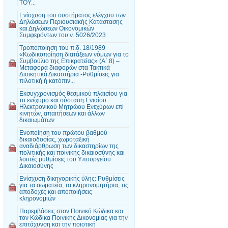
ΤΟΥ...
Ενίσχυση του συστήματος ελέγχου των
Δηλώσεων Περιουσιακής Κατάστασης
και Δηλώσεων Οικονομικών
Συμφερόντων του ν. 5026/2023
Τροποποίηση του π.δ. 18/1989
«Κωδικοποίηση διατάξεων νόμων για το
Συμβούλιο της Επικρατείας» (Α΄ 8) –
Μεταφορά διαφορών στα Τακτικά
Διοικητικά Δικαστήρια -Ρυθμίσεις για
πιλοτική ή κατόπιν...
Εκσυγχρονισμός θεσμικού πλαισίου για
το ενέχυρο και σύσταση Ενιαίου
Ηλεκτρονικού Μητρώου Ενεχύρων επί
κινητών, απαιτήσεων και άλλων
δικαιωμάτων
Ενοποίηση του πρώτου βαθμού
δικαιοδοσίας, χωροταξική
αναδιάρθρωση των δικαστηρίων της
πολιτικής και ποινικής δικαιοσύνης και
λοιπές ρυθμίσεις του Υπουργείου
Δικαιοσύνης
Ενίσχυση δικηγορικής ύλης: Ρυθμίσεις
για τα σωματεία, τα κληρονομητήρια, τις
αποδοχές και αποποιήσεις
κληρονομιών
Παρεμβάσεις στον Ποινικό Κώδικα και
τον Κώδικα Ποινικής Δικονομίας για την
επιτάχυνση και την ποιοτική