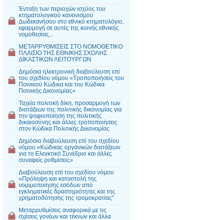
Ένταξη των περιοχών ισχύος του
κτηματολογικού κανονισμού
Δωδεκανήσου στο εθνικό κτηματολόγιο,
εφαρμογή σε αυτές της κοινής εθνικής
νομοθεσίας...
MΕΤΑΡΡΥΘΜΙΣΕΙΣ ΣΤΟ ΝΟΜΟΘΕΤΙΚΟ
ΠΛΑΙΣΙΟ ΤΗΣ ΕΘΝΙΚΗΣ ΣΧΟΛΗΣ
ΔΙΚΑΣΤΙΚΩΝ ΛΕΙΤΟΥΡΓΩΝ
Δημόσια ηλεκτρονική διαβούλευση επί
του σχεδίου νόμου «Τροποποιήσεις του
Ποινικού Κώδικα και του Κώδικα
Ποινικής Δικονομίας»
Ταχεία πολιτική δίκη, προσαρμογή των
διατάξεων της πολιτικής δικονομίας για
την ψηφιοποίηση της πολιτικής
δικαιοσύνης και άλλες τροποποιήσεις
στον Κώδικα Πολιτικής Δικονομίας
Δημόσια διαβούλευση επί του σχεδίου
νόμου «Κώδικας οργανικών διατάξεων
για το Ελεγκτικό Συνέδριο και άλλες
συναφείς ρυθμίσεις»
Διαβούλευση επί του σχεδίου νόμου
«Πρόληψη και καταστολή της
νομιμοποίησης εσόδων από
εγκληματικές δραστηριότητες και της
χρηματοδότησης της τρομοκρατίας"
Μεταρρυθμίσεις αναφορικά με τις
σχέσεις γονέων και τέκνων και άλλα