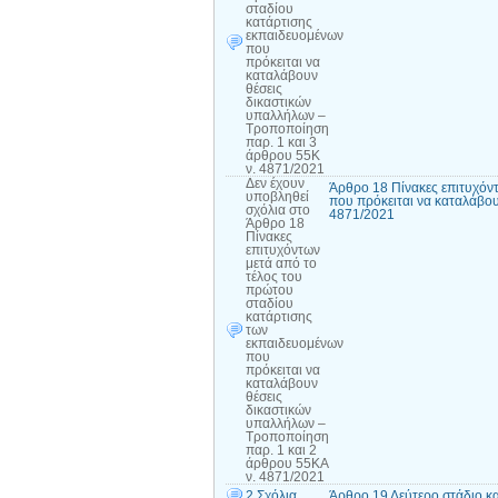
σταδίου
κατάρτισης
εκπαιδευομένων
που
πρόκειται να
καταλάβουν
θέσεις
δικαστικών
υπαλλήλων –
Τροποποίηση
παρ. 1 και 3
άρθρου 55Κ
ν. 4871/2021
Δεν έχουν
Άρθρο 18 Πίνακες επιτυχόν
υποβληθεί
που πρόκειται να καταλάβου
σχόλια
στο
4871/2021
Άρθρο 18
Πίνακες
επιτυχόντων
μετά από το
τέλος του
πρώτου
σταδίου
κατάρτισης
των
εκπαιδευομένων
που
πρόκειται να
καταλάβουν
θέσεις
δικαστικών
υπαλλήλων –
Τροποποίηση
παρ. 1 και 2
άρθρου 55ΚΑ
ν. 4871/2021
2 Σχόλια
Άρθρο 19 Δεύτερο στάδιο κ