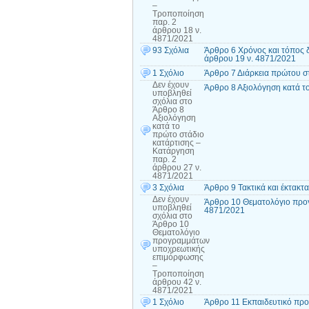
–
Τροποποίηση
παρ. 2
άρθρου 18 ν.
4871/2021
93 Σχόλια
Άρθρο 6 Χρόνος και τόπος 
άρθρου 19 ν. 4871/2021
1 Σχόλιο
Άρθρο 7 Διάρκεια πρώτου σ
Δεν έχουν
Άρθρο 8 Αξιολόγηση κατά τ
υποβληθεί
σχόλια
στο
Άρθρο 8
Αξιολόγηση
κατά το
πρώτο στάδιο
κατάρτισης –
Κατάργηση
παρ. 2
άρθρου 27 ν.
4871/2021
3 Σχόλια
Άρθρο 9 Τακτικά και έκτακ
Δεν έχουν
Άρθρο 10 Θεματολόγιο προ
υποβληθεί
4871/2021
σχόλια
στο
Άρθρο 10
Θεματολόγιο
προγραμμάτων
υποχρεωτικής
επιμόρφωσης
–
Τροποποίηση
άρθρου 42 ν.
4871/2021
1 Σχόλιο
Άρθρο 11 Εκπαιδευτικό προ