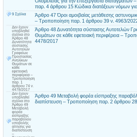
Ολομέλειας για την επεξεργασία διαταγμάτων 
παρ. 4 άρθρου 15 Κώδικα διατάξεων νόμων για
9 Σχόλια
Άρθρο 47 Όροι αμοιβαίας μετάθεσης αστυνομικ
– Τροποποίηση παρ. 1 άρθρου 39 ν. 4963/202
Δεν έχουν
Άρθρο 48 Δυνατότητα σύστασης Αυτοτελών Γρ
υποβληθεί
Θυμάτων σε κάθε εφετειακή περιφέρεια – Τροπ
σχόλια
στο
Άρθρο 48
4478/2017
Δυνατότητα
σύστασης
Αυτοτελών
Γραφείων
Προστασίας
Ανηλίκων
Θυμάτων σε
κάθε
εφετειακή
περιφέρεια –
Τροποποίηση
παρ. 1
άρθρου 74 ν.
4478/2017
Δεν έχουν
Άρθρο 49 Μεταβολή φορέα είσπραξης παραβόλ
υποβληθεί
διαπίστευση – Τροποποίηση παρ. 2 άρθρου 28
σχόλια
στο
Άρθρο 49
Μεταβολή
φορέα
είσπραξης
παραβόλου
υποβολής
αίτησης για
διαπίστευση
–