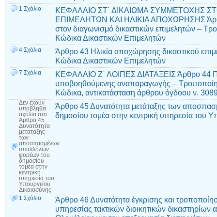
1 Σχόλιο
ΚΕΦΑΛΑΙΟ ΣΤ΄ ΔΙΚΑΙΩΜΑ ΣΥΜΜΕΤΟΧΗΣ ΣΤ
ΕΠΙΜΕΛΗΤΩΝ ΚΑΙ ΗΛΙΚΙΑ ΑΠΟΧΩΡΗΣΗΣ Άρθρο
στον διαγωνισμό δικαστικών επιμελητών – Τρ
Κώδικα Δικαστικών Επιμελητών
4 Σχόλια
Άρθρο 43 Ηλικία αποχώρησης δικαστικού επι
Κώδικα Δικαστικών Επιμελητών
7 Σχόλια
ΚΕΦΑΛΑΙΟ Ζ΄ ΛΟΙΠΕΣ ΔΙΑΤΑΞΕΙΣ Άρθρο 44 Π
υποβοηθούμενης αναπαραγωγής – Τροποποίη
Κώδικα, αντικατάσταση άρθρου όγδοου ν. 308
Δεν έχουν
Άρθρο 45 Δυνατότητα μετάταξης των αποσπα
υποβληθεί
δημοσίου τομέα στην κεντρική υπηρεσία του Υ
σχόλια
στο
Άρθρο 45
Δυνατότητα
μετάταξης
των
αποσπασμένων
υπαλλήλων
φορέων του
δημοσίου
τομέα στην
κεντρική
υπηρεσία του
Υπουργείου
Δικαιοσύνης
1 Σχόλιο
Άρθρο 46 Δυνατότητα έγκρισης και τροποποίη
υπηρεσίας τακτικών διοικητικών δικαστηρίων 