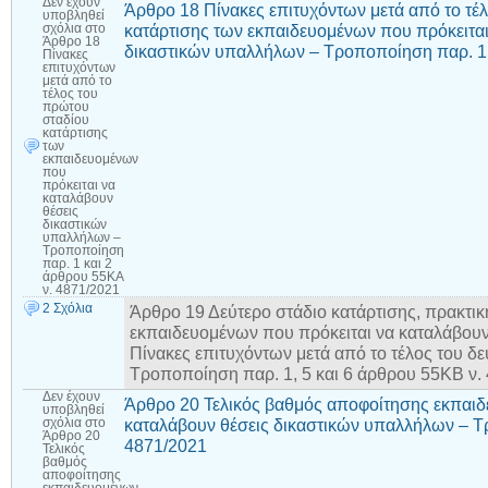
Δεν έχουν
Άρθρο 18 Πίνακες επιτυχόντων μετά από το τέ
υποβληθεί
κατάρτισης των εκπαιδευομένων που πρόκειται
σχόλια
στο
Άρθρο 18
δικαστικών υπαλλήλων – Τροποποίηση παρ. 1 
Πίνακες
επιτυχόντων
μετά από το
τέλος του
πρώτου
σταδίου
κατάρτισης
των
εκπαιδευομένων
που
πρόκειται να
καταλάβουν
θέσεις
δικαστικών
υπαλλήλων –
Τροποποίηση
παρ. 1 και 2
άρθρου 55ΚΑ
ν. 4871/2021
2 Σχόλια
Άρθρο 19 Δεύτερο στάδιο κατάρτισης, πρακτι
εκπαιδευομένων που πρόκειται να καταλάβουν
Πίνακες επιτυχόντων μετά από το τέλος του δε
Τροποποίηση παρ. 1, 5 και 6 άρθρου 55ΚΒ ν.
Δεν έχουν
Άρθρο 20 Τελικός βαθμός αποφοίτησης εκπαιδ
υποβληθεί
καταλάβουν θέσεις δικαστικών υπαλλήλων – 
σχόλια
στο
Άρθρο 20
4871/2021
Τελικός
βαθμός
αποφοίτησης