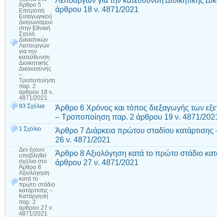
Λειτουργών για την κατεύθυνση Διοικητικής Δ
Άρθρο 5
άρθρου 18 ν. 4871/2021
Επιτροπή
Εισαγωγικού
Διαγωνισμού
στην Εθνική
Σχολή
Δικαστικών
Λειτουργών
για την
κατεύθυνση
Διοικητικής
Δικαιοσύνης
–
Τροποποίηση
παρ. 2
άρθρου 18 ν.
4871/2021
93 Σχόλια
Άρθρο 6 Χρόνος και τόπος διεξαγωγής των εξε
– Τροποποίηση παρ. 2 άρθρου 19 ν. 4871/202
1 Σχόλιο
Άρθρο 7 Διάρκεια πρώτου σταδίου κατάρτισης
26 ν. 4871/2021
Δεν έχουν
Άρθρο 8 Αξιολόγηση κατά το πρώτο στάδιο κατ
υποβληθεί
άρθρου 27 ν. 4871/2021
σχόλια
στο
Άρθρο 8
Αξιολόγηση
κατά το
πρώτο στάδιο
κατάρτισης –
Κατάργηση
παρ. 2
άρθρου 27 ν.
4871/2021