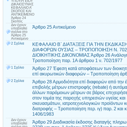
ΥΠΟΥΡΓΕΙΟΥ
ΔΙΚΑΙΟΣΥΝΗΣ
ΚΕΦΑΛΑΙΟ Α’
ΣΚΟΠΟΣ ΚΑΙ
ΑΝΤΙΚΕΙΜΕΝΟ
Άρθρο 24
Σκοπός
Δεν έχουν
Άρθρο 25 Αντικείμενο
υποβληθεί
σχόλια
στο
Άρθρο 25
Αντικείμενο
2 Σχόλια
ΚΕΦΑΛΑΙΟ Β΄ ΔΙΑΤΑΞΕΙΣ ΓΙΑ ΤΗΝ ΕΚΔΙΚΑ
ΔΙΑΦΟΡΩΝ ΟΥΣΙΑΣ – ΤΡΟΠΟΠΟΙΗΣΗ Ν. 702/1
ΔΙΟΙΚΗΤΙΚΗΣ ΔΙΚΟΝΟΜΙΑΣ Άρθρο 26 Ανάλογη
Τροποποίηση παρ. 1Α άρθρου 1 ν. 702/1977
1 Σχόλιο
Άρθρο 27 Έφεση κατά αποφάσεων των διοικητι
επί ακυρωτικών διαφορών – Τροποποίηση άρθ
2 Σχόλια
Άρθρο 28 Αρμοδιότητα επί διαφορών από την
επιβολής μέτρων επιστροφής (rebate) ή αυτόμα
άλλων παρόμοιων μέτρων σε βάρος επιχειρήσ
στον τομέα της παροχής υπηρεσιών υγείας και
σκευασμάτων, ιατροτεχνολογικών προϊόντων 
διατροφής – Τροποποίηση περ. ιγ) παρ. 2 και 
1406/1983
Δεν έχουν
Άρθρο 29 Διαδικασία έκδοσης διαταγής πληρ
υποβληθεί
σχόλια
στο