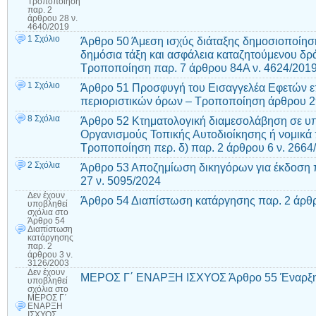
Τροποποίηση
παρ. 2
άρθρου 28 ν.
4640/2019
1 Σχόλιο
Άρθρο 50 Άμεση ισχύς διάταξης δημοσιοποίηση
δημόσια τάξη και ασφάλεια καταζητούμενου δρ
Τροποποίηση παρ. 7 άρθρου 84Α ν. 4624/201
1 Σχόλιο
Άρθρο 51 Προσφυγή του Εισαγγελέα Εφετών επ
περιοριστικών όρων – Τροποποίηση άρθρου 2
8 Σχόλια
Άρθρο 52 Κτηματολογική διαμεσολάβηση σε υπ
Οργανισμούς Τοπικής Αυτοδιοίκησης ή νομικά
Τροποποίηση περ. δ) παρ. 2 άρθρου 6 ν. 2664
2 Σχόλια
Άρθρο 53 Αποζημίωση δικηγόρων για έκδοση
27 ν. 5095/2024
Δεν έχουν
Άρθρο 54 Διαπίστωση κατάργησης παρ. 2 άρθρ
υποβληθεί
σχόλια
στο
Άρθρο 54
Διαπίστωση
κατάργησης
παρ. 2
άρθρου 3 ν.
3126/2003
Δεν έχουν
ΜΕΡΟΣ Γ΄ ΕΝΑΡΞΗ ΙΣΧΥΟΣ Άρθρο 55 Έναρξη
υποβληθεί
σχόλια
στο
ΜΕΡΟΣ Γ΄
ΕΝΑΡΞΗ
ΙΣΧΥΟΣ