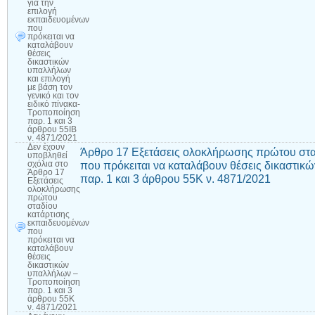
για την
επιλογή
εκπαιδευομένων
που
πρόκειται να
καταλάβουν
θέσεις
δικαστικών
υπαλλήλων
και επιλογή
με βάση τον
γενικό και τον
ειδικό πίνακα-
Τροποποίηση
παρ. 1 και 3
άρθρου 55ΙΒ
ν. 4871/2021
Δεν έχουν
Άρθρο 17 Εξετάσεις ολοκλήρωσης πρώτου στα
υποβληθεί
που πρόκειται να καταλάβουν θέσεις δικαστι
σχόλια
στο
Άρθρο 17
παρ. 1 και 3 άρθρου 55Κ ν. 4871/2021
Εξετάσεις
ολοκλήρωσης
πρώτου
σταδίου
κατάρτισης
εκπαιδευομένων
που
πρόκειται να
καταλάβουν
θέσεις
δικαστικών
υπαλλήλων –
Τροποποίηση
παρ. 1 και 3
άρθρου 55Κ
ν. 4871/2021