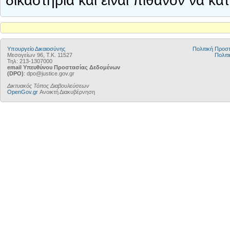
δικαστήρια και είναι πιθανόν να κ
Υπουργείο Δικαιοσύνης
Πολιτική Προ
Μεσογείων 96, Τ.Κ. 11527
Πολιτι
Τηλ: 213-1307000
email Υπευθύνου Προστασίας Δεδομένων
(DPO)
: dpo@justice.gov.gr
Δικτυακός Τόπος Διαβουλεύσεων
OpenGov.gr
Ανοικτή Διακυβέρνηση