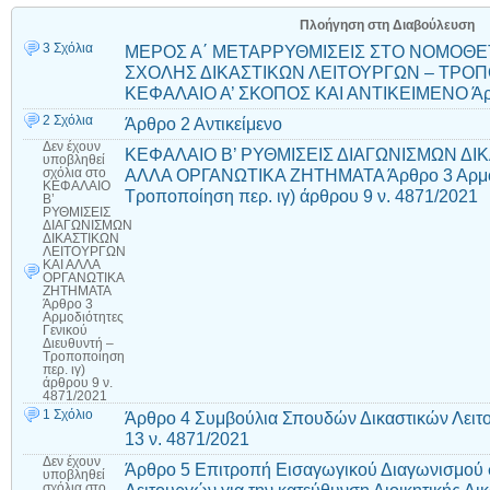
Πλοήγηση στη Διαβούλευση
3 Σχόλια
ΜΕΡΟΣ Α΄ ΜΕΤΑΡΡΥΘΜΙΣΕΙΣ ΣΤΟ ΝΟΜΟΘΕΤ
ΣΧΟΛΗΣ ΔΙΚΑΣΤΙΚΩΝ ΛΕΙΤΟΥΡΓΩΝ – ΤΡΟΠΟ
ΚΕΦΑΛΑΙΟ Α’ ΣΚΟΠΟΣ ΚΑΙ ΑΝΤΙΚΕΙΜΕΝΟ Άρ
2 Σχόλια
Άρθρο 2 Αντικείμενο
Δεν έχουν
ΚΕΦΑΛΑΙΟ Β’ ΡΥΘΜΙΣΕΙΣ ΔΙΑΓΩΝΙΣΜΩΝ ΔΙ
υποβληθεί
ΑΛΛΑ ΟΡΓΑΝΩΤΙΚΑ ΖΗΤΗΜΑΤΑ Άρθρο 3 Αρμοδι
σχόλια
στο
ΚΕΦΑΛΑΙΟ
Τροποποίηση περ. ιγ) άρθρου 9 ν. 4871/2021
Β’
ΡΥΘΜΙΣΕΙΣ
ΔΙΑΓΩΝΙΣΜΩΝ
ΔΙΚΑΣΤΙΚΩΝ
ΛΕΙΤΟΥΡΓΩΝ
ΚΑΙ ΑΛΛΑ
ΟΡΓΑΝΩΤΙΚΑ
ΖΗΤΗΜΑΤΑ
Άρθρο 3
Αρμοδιότητες
Γενικού
Διευθυντή –
Τροποποίηση
περ. ιγ)
άρθρου 9 ν.
4871/2021
1 Σχόλιο
Άρθρο 4 Συμβούλια Σπουδών Δικαστικών Λει
13 ν. 4871/2021
Δεν έχουν
Άρθρο 5 Επιτροπή Εισαγωγικού Διαγωνισμού 
υποβληθεί
σχόλια
στο