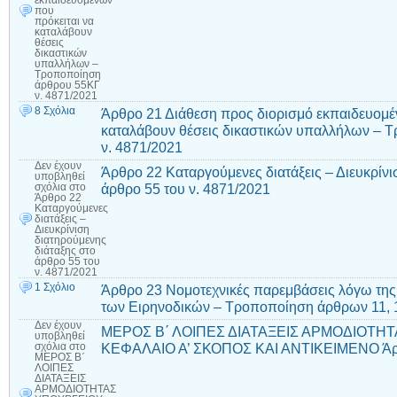
εκπαιδευομένων
που
πρόκειται να
καταλάβουν
θέσεις
δικαστικών
υπαλλήλων –
Τροποποίηση
άρθρου 55ΚΓ
ν. 4871/2021
8 Σχόλια
Άρθρο 21 Διάθεση προς διορισμό εκπαιδευομέ
καταλάβουν θέσεις δικαστικών υπαλλήλων – 
ν. 4871/2021
Δεν έχουν
Άρθρο 22 Καταργούμενες διατάξεις – Διευκρίνι
υποβληθεί
άρθρο 55 του ν. 4871/2021
σχόλια
στο
Άρθρο 22
Καταργούμενες
διατάξεις –
Διευκρίνιση
διατηρούμενης
διάταξης στο
άρθρο 55 του
ν. 4871/2021
1 Σχόλιο
Άρθρο 23 Νομοτεχνικές παρεμβάσεις λόγω της
των Ειρηνοδικών – Τροποποίηση άρθρων 11, 12,
Δεν έχουν
ΜΕΡΟΣ Β΄ ΛΟΙΠΕΣ ΔΙΑΤΑΞΕΙΣ ΑΡΜΟΔΙΟΤΗ
υποβληθεί
ΚΕΦΑΛΑΙΟ Α’ ΣΚΟΠΟΣ ΚΑΙ ΑΝΤΙΚΕΙΜΕΝΟ Άρ
σχόλια
στο
ΜΕΡΟΣ Β΄
ΛΟΙΠΕΣ
ΔΙΑΤΑΞΕΙΣ
ΑΡΜΟΔΙΟΤΗΤΑΣ