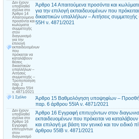
Δεν έχουν
Άρθρο 14 Απαιτούμενα προσόντα και κωλύματ
υποβληθεί
για την επιλογή εκπαιδευομένων που πρόκειται
σχόλια
στο
Άρθρο 14
δικαστικών υπαλλήλων – Αιτήσεις συμμετοχής
Απαιτούμενα
προσόντα και
55Η ν. 4871/2021
κωλύματα
συμμετοχής
στον
διαγωνισμό
για την
επιλογή
εκπαιδευομένων
που
πρόκειται να
καταλάβουν
θέσεις
δικαστικών
υπαλλήλων –
Αιτήσεις
συμμετοχής –
Τροποποίηση
παρ. 2
άρθρου 55Η
ν. 4871/2021
1 Σχόλιο
Άρθρο 15 Βαθμολόγηση υποψηφίων – Προσθήκ
παρ. 6 άρθρου 55ΙΑ ν. 4871/2021
Δεν έχουν
Άρθρο 16 Εγγραφή επιτυχόντων στον διαγωνισμ
υποβληθεί
εκπαιδευομένων που πρόκειται να καταλάβουν
σχόλια
στο
Άρθρο 16
και επιλογή με βάση τον γενικό και τον ειδικό 
Εγγραφή
επιτυχόντων
άρθρου 55ΙΒ ν. 4871/2021
στον
διαγωνισμό