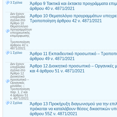
3 Σχόλια
Άρθρο 9 Τακτικά και έκτακτα προγράμματα ε
άρθρου 40 ν. 4871/2021
Δεν έχουν
Άρθρο 10 Θεματολόγιο προγραμμάτων υποχρε
υποβληθεί
Τροποποίηση άρθρου 42 ν. 4871/2021
σχόλια
στο
Άρθρο 10
Θεματολόγιο
προγραμμάτων
υποχρεωτικής
επιμόρφωσης
–
Τροποποίηση
άρθρου 42 ν.
4871/2021
1 Σχόλιο
Άρθρο 11 Εκπαιδευτικό προσωπικό – Τροποποίη
άρθρου 49 ν. 4871/2021
Δεν έχουν
Άρθρο 12 Διοικητικό προσωπικό – Οργανικές 
υποβληθεί
και 4 άρθρου 51 ν. 4871/2021
σχόλια
στο
Άρθρο 12
Διοικητικό
προσωπικό –
Οργανικές
μονάδες –
Τροποποίηση
παρ. 1, 2 και
4 άρθρου 51
ν. 4871/2021
2 Σχόλια
Άρθρο 13 Προκήρυξη διαγωνισμού για την επ
πρόκειται να καταλάβουν θέσεις δικαστικών 
άρθρου 55Ζ ν. 4871/2021