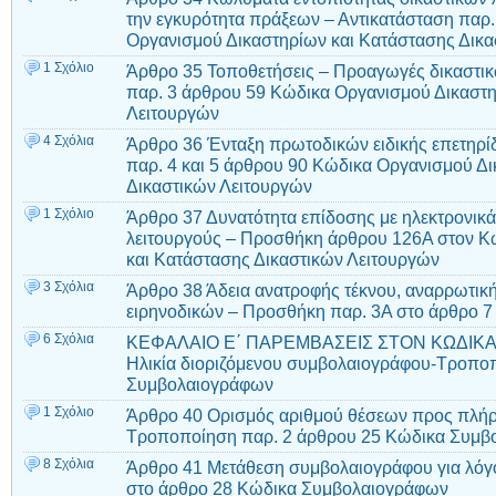
την εγκυρότητα πράξεων – Αντικατάσταση παρ
Οργανισμού Δικαστηρίων και Κατάστασης Δικα
1 Σχόλιο
Άρθρο 35 Τοποθετήσεις – Προαγωγές δικαστικ
παρ. 3 άρθρου 59 Κώδικα Οργανισμού Δικαστη
Λειτουργών
4 Σχόλια
Άρθρο 36 Ένταξη πρωτοδικών ειδικής επετηρί
παρ. 4 και 5 άρθρου 90 Κώδικα Οργανισμού Δ
Δικαστικών Λειτουργών
1 Σχόλιο
Άρθρο 37 Δυνατότητα επίδοσης με ηλεκτρονικά
λειτουργούς – Προσθήκη άρθρου 126Α στον Κ
και Κατάστασης Δικαστικών Λειτουργών
3 Σχόλια
Άρθρο 38 Άδεια ανατροφής τέκνου, αναρρωτικ
ειρηνοδικών – Προσθήκη παρ. 3Α στο άρθρο 7 
6 Σχόλια
ΚΕΦΑΛΑΙΟ Ε΄ ΠΑΡΕΜΒΑΣΕΙΣ ΣΤΟΝ ΚΩΔΙΚΑ
Ηλικία διοριζόμενου συμβολαιογράφου-Τροπο
Συμβολαιογράφων
1 Σχόλιο
Άρθρο 40 Ορισμός αριθμού θέσεων προς πλήρ
Τροποποίηση παρ. 2 άρθρου 25 Κώδικα Συμβ
8 Σχόλια
Άρθρο 41 Μετάθεση συμβολαιογράφου για λόγ
στο άρθρο 28 Κώδικα Συμβολαιογράφων