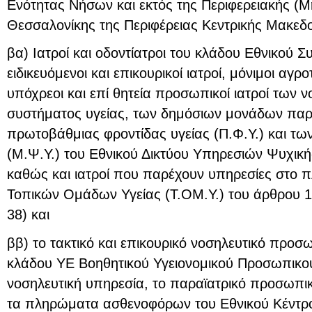
Ενότητας Νήσων και εκτός της Περιφερειακής (Μ
Θεσσαλονίκης της Περιφέρειας Κεντρικής Μακεδον
βα) Ιατροί και οδοντίατροι του κλάδου Εθνικού Συ
ειδικευόμενοι και επικουρικοί ιατροί, μόνιμοι αγρο
υπόχρεοι και επί θητεία προσωπικοί ιατροί των 
συστήματος υγείας, των δημόσιων μονάδων πα
πρωτοβάθμιας φροντίδας υγείας (Π.Φ.Υ.) και τ
(Μ.Ψ.Υ.) του Εθνικού Δικτύου Υπηρεσιών Ψυχικής
καθώς και ιατροί που παρέχουν υπηρεσίες στο πλ
Τοπικών Ομάδων Υγείας (Τ.ΟΜ.Υ.) του άρθρου 10
38) και
ββ) το τακτικό και επικουρικό νοσηλευτικό προ
κλάδου ΥΕ Βοηθητικού Υγειονομικού Προσωπικο
νοσηλευτική υπηρεσία, το παραϊατρικό προσωπικό
τα πληρώματα ασθενοφόρων του Εθνικού Κέντρ