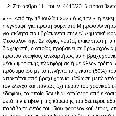
Στο άρθρο 111 του ν. 4446/2016 προστίθεντα
η
«2Β. Από την 1
Ιουλίου 2026 έως την 31η Δεκεμ
η εγγραφή για πρώτη φορά στο Μητρώο Ακινήτω
για ακίνητα που βρίσκονται στην Α΄ Δημοτική Κο
Θεσσαλονίκης. Σε κύριο, νομέα, επικαρπωτή, υπ
διαχειριστή, ο οποίος προβαίνει σε βραχυχρόνια
πρώτου εδαφίου, ανεξαρτήτως αν η βραχυχρόνια
μέσω ψηφιακής πλατφόρμας ή με άλλον τρόπο, επ
πρόστιμο ίσο με το πενήντα τοις εκατό (50%) το
αποκτάται από βραχυχρόνια μίσθωση μετά από τ
τον έλεγχο και πάντως όχι πέραν του χρονικού 
εδαφίου, το οποίο δεν είναι κατώτερο από είκοσι 
μετά την επιβολή της κύρωσης του δεύτερου εδα
παράβαση εντός του ίδιου φορολογικού έτους, επ
το ποσό των εισπραχθέντων μισθωμάτων από τ