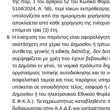
της παρ. 1 του άρθρου 52 του Κώδικα Φορολ
5104/2024, Α΄ 58), περί τόκων εκπρόθεσμης
υπολογίζεται από την ημερομηνία χορήγησης
αποκλείεται από κάθε χορήγηση της ενίσχυσ
επόμενα τρία (3) έτη.
Η ενίσχυση του παρόντος είναι αφορολόγητη
ακατάσχετη στα χέρια του Δημοσίου ή τρίτω
αντίθετης γενικής ή ειδικής διάταξης, δεν δε
συμψηφίζεται με χρέη που έχουν βεβαιωθεί 
το Δημόσιο εν γένει, τα νομικά πρόσωπα δημ
οργανισμούς τοπικής αυτοδιοίκησης και τα 
ασφαλιστικά ταμεία και τους παρόχους υπη
υπόκειται σε οποιοδήποτε τέλος, εισφορά ή
Δημοσίου ή του ηλεκτρονικού Εθνικού Φορέα
Ε.Φ.Κ.Α.). Τα αχρεωστήτως καταβληθέντα 
βεβαιώνονται στην Α.Α.Δ.Ε και εισπράττοντα