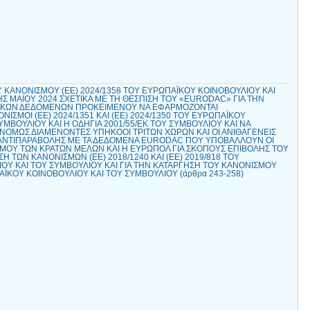
 ΚΑΝΟΝΙΣΜΟΥ (ΕΕ) 2024/1358 ΤΟΥ ΕΥΡΩΠΑΪΚΟΥ ΚΟΙΝΟΒΟΥΛΙΟΥ ΚΑΙ
Σ ΜΑΪΟΥ 2024 ΣΧΕΤΙΚΑ ΜΕ ΤΗ ΘΕΣΠΙΣΗ ΤΟΥ «EURODAC» ΓΙΑ ΤΗΝ
ΙΚΩΝ ΔΕΔΟΜΕΝΩΝ ΠΡΟΚΕΙΜΕΝΟΥ ΝΑ ΕΦΑΡΜΟΖΟΝΤΑΙ
ΙΣΜΟΙ (ΕΕ) 2024/1351 ΚΑΙ (ΕΕ) 2024/1350 ΤΟΥ ΕΥΡΩΠΑΪΚΟΥ
ΥΜΒΟΥΛΙΟΥ ΚΑΙ Η ΟΔΗΓΙΑ 2001/55/ΕΚ ΤΟΥ ΣΥΜΒΟΥΛΙΟΥ ΚΑΙ ΝΑ
ΑΝΟΜΩΣ ΔΙΑΜΕΝΟΝΤΕΣ ΥΠΗΚΟΟΙ ΤΡΙΤΩΝ ΧΩΡΩΝ ΚΑΙ ΟΙ ΑΝΙΘΑΓΕΝΕΙΣ
ΙΣ ΑΝΤΙΠΑΡΑΒΟΛΗΣ ΜΕ ΤΑ ΔΕΔΟΜΕΝΑ EURODAC ΠΟΥ ΥΠΟΒΑΛΛΟΥΝ ΟΙ
ΜΟΥ ΤΩΝ ΚΡΑΤΩΝ ΜΕΛΩΝ ΚΑΙ Η ΕΥΡΩΠΟΛ ΓΙΑ ΣΚΟΠΟΥΣ ΕΠΙΒΟΛΗΣ ΤΟΥ
 ΤΩΝ ΚΑΝΟΝΙΣΜΩΝ (ΕΕ) 2018/1240 ΚΑΙ (ΕΕ) 2019/818 ΤΟΥ
ΟΥ ΚΑΙ ΤΟΥ ΣΥΜΒΟΥΛΙΟΥ ΚΑΙ ΓΙΑ ΤΗΝ ΚΑΤΑΡΓΗΣΗ ΤΟΥ ΚΑΝΟΝΙΣΜΟΥ
ΠΑΪΚΟΥ ΚΟΙΝΟΒΟΥΛΙΟΥ ΚΑΙ ΤΟΥ ΣΥΜΒΟΥΛΙΟΥ (άρθρα 243-258)