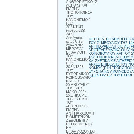
ΑΝΘΡΩΠΙΣΤΙΚΟΥΣ
ΛΟΓΟΥΣ ΚΑΙ
ΓΙΑ ΤΗΝ
ΤΡΟΠΟΠΟΙΗΣΗ
ΤΟΥ
ΚΑΝΟΝΙΣΜΟΥ
(ΕΕ)
2021/1147
(άρθρα 238-
242)
Δεν έχουν
ΜΕΡΟΣ Δ΄ ΕΦΑΡΜΟΓΗ ΤΟΥ
υποβληθεί
ΤΟΥ ΣΥΜΒΟΥΛΙΟΥ ΤΗΣ 14Η
σχόλια
στο
ΑΝΤΙΠΑΡΑΒΟΛΗ ΒΙΟΜΕΤΡ
ΜΕΡΟΣ Δ΄
ΑΠΟΤΕΛΕΣΜΑΤΙΚΑ ΟΙ ΚΑΝΟΝ
ΕΦΑΡΜΟΓΗ
ΚΟΙΝΟΒΟΥΛΙΟΥ ΚΑΙ ΤΟΥ Σ
ΤΟΥ
ΤΑΥΤΟΠΟΙΟΥΝΤΑΙ ΟΙ ΠΑΡ
ΚΑΝΟΝΙΣΜΟΥ
ΚΑΙ ΣΧΕΤΙΚΑ ΜΕ ΑΙΤΗΣΕ
(ΕΕ)
ΑΡΧΕΣ ΕΠΙΒΟΛΗΣ ΤΟΥ ΝΟ
2024/1358
ΝΟΜΟΥ, ΤΗΝ ΤΡΟΠΟΠΟΙΗΣΗ
ΤΟΥ
ΕΥΡΩΠΑΪΚΟΥ ΚΟΙΝΟΒΟΥΛΙ
ΕΥΡΩΠΑΪΚΟΥ
(ΕΕ) 603/2013 ΤΟΥ ΕΥΡΩ
ΚΟΙΝΟΒΟΥΛΙΟΥ
ΚΑΙ ΤΟΥ
ΣΥΜΒΟΥΛΙΟΥ
ΤΗΣ 14ΗΣ
ΜΑΪΟΥ 2024
ΣΧΕΤΙΚΑ ΜΕ
ΤΗ ΘΕΣΠΙΣΗ
ΤΟΥ
«EURODAC»
ΓΙΑ ΤΗΝ
ΑΝΤΙΠΑΡΑΒΟΛΗ
ΒΙΟΜΕΤΡΙΚΩΝ
ΔΕΔΟΜΕΝΩΝ
ΠΡΟΚΕΙΜΕΝΟΥ
ΝΑ
ΕΦΑΡΜΟΖΟΝΤΑΙ