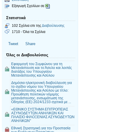
Εξαγωγή Σχολίων σε
Στατιστικά
102 Σχόλια επι της
Διαβούλευσης
1710 - Όλα τα Σχόλια
Tweet
Share
Όλες οι Διαβουλεύσεις
Εφαρμογή του Συμφώνου για τη
Μετανάστευση και το Άσυλο και λοιπές
διατάξεις του Υπουργείου
Μετανάστευσης και Ασύλου
Δημόσια ηλεκτρονική διαβούλευση για
το σχέδιο νόμου του Υπουργείου
Μετανάστευσης και Ασύλου με τίτλο:
Προώθηση πολιτικών νόμιμης
μετανάστευσης, ενσωμάτωση της
Οδηγίας (ΕΕ) 2024/1233 σχετικά με ...
«ΕΘΝΙΚΟ ΣΥΣΤΗΜΑ ΕΠΙΤΡΟΠΕΙΑΣ
ΑΣΥΝΟΔΕΥΤΩΝ ΑΝΗΛΙΚΩΝ ΚΑΙ
ΠΛΑΙΣΙΟ ΦΙΛΟΞΕΝΙΑΣ ΑΣΥΝΟΔΕΥΤΩΝ
ΑΝΗΛΙΚΩΝ"
Εθνική Στρατηγική για την Προστασία
των Ευάλωτων Προσώπων