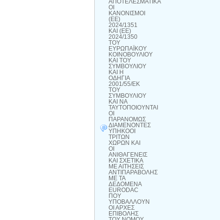
ΑΠΟΤΕΛΕΣΜΑΤΙΚΑ
ΟΙ
ΚΑΝΟΝΙΣΜΟΙ
(ΕΕ)
2024/1351
ΚΑΙ (ΕΕ)
2024/1350
ΤΟΥ
ΕΥΡΩΠΑΪΚΟΥ
ΚΟΙΝΟΒΟΥΛΙΟΥ
ΚΑΙ ΤΟΥ
ΣΥΜΒΟΥΛΙΟΥ
ΚΑΙ Η
ΟΔΗΓΙΑ
2001/55/ΕΚ
ΤΟΥ
ΣΥΜΒΟΥΛΙΟΥ
ΚΑΙ ΝΑ
ΤΑΥΤΟΠΟΙΟΥΝΤΑΙ
ΟΙ
ΠΑΡΑΝΟΜΩΣ
ΔΙΑΜΕΝΟΝΤΕΣ
ΥΠΗΚΟΟΙ
ΤΡΙΤΩΝ
ΧΩΡΩΝ ΚΑΙ
ΟΙ
ΑΝΙΘΑΓΕΝΕΙΣ
ΚΑΙ ΣΧΕΤΙΚΑ
ΜΕ ΑΙΤΗΣΕΙΣ
ΑΝΤΙΠΑΡΑΒΟΛΗΣ
ΜΕ ΤΑ
ΔΕΔΟΜΕΝΑ
EURODAC
ΠΟΥ
ΥΠΟΒΑΛΛΟΥΝ
ΟΙ ΑΡΧΕΣ
ΕΠΙΒΟΛΗΣ
ΤΟΥ ΝΟΜΟΥ