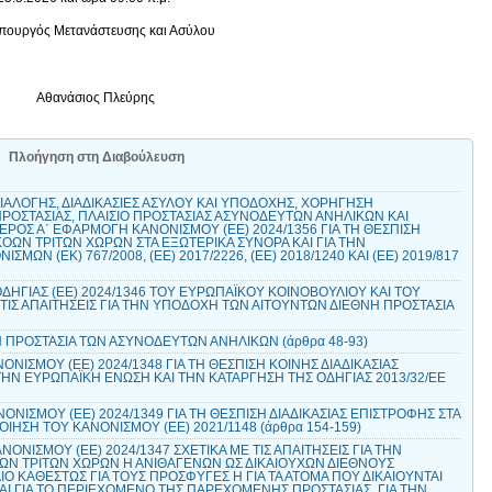
πουργός Μετανάστευσης και Ασύλου
Αθανάσιος Πλεύρης
Πλοήγηση στη Διαβούλευση
ΙΑΛΟΓΗΣ, ΔΙΑΔΙΚΑΣΙΕΣ ΑΣΥΛΟΥ ΚΑΙ ΥΠΟΔΟΧΗΣ, ΧΟΡΗΓΗΣΗ
ΡΟΣΤΑΣΙΑΣ, ΠΛΑΙΣΙΟ ΠΡΟΣΤΑΣΙΑΣ ΑΣΥΝΟΔΕΥΤΩΝ ΑΝΗΛΙΚΩΝ ΚΑΙ
ΡΟΣ Α΄ ΕΦΑΡΜΟΓΗ ΚΑΝΟΝΙΣΜΟΥ (ΕΕ) 2024/1356 ΓΙΑ ΤΗ ΘΕΣΠΙΣΗ
ΟΩΝ ΤΡΙΤΩΝ ΧΩΡΩΝ ΣΤΑ ΕΞΩΤΕΡΙΚΑ ΣΥΝΟΡΑ ΚΑΙ ΓΙΑ ΤΗΝ
ΩΝ (ΕΚ) 767/2008, (ΕΕ) 2017/2226, (ΕΕ) 2018/1240 ΚΑΙ (ΕΕ) 2019/817
ΗΓΙΑΣ (ΕΕ) 2024/1346 ΤΟΥ ΕΥΡΩΠΑΪΚΟΥ ΚΟΙΝΟΒΟΥΛΙΟΥ ΚΑΙ ΤΟΥ
ΤΙΣ ΑΠΑΙΤΗΣΕΙΣ ΓΙΑ ΤΗΝ ΥΠΟΔΟΧΗ ΤΩΝ ΑΙΤΟΥΝΤΩΝ ΔΙΕΘΝΗ ΠΡΟΣΤΑΣΙΑ
ΗΝ ΠΡΟΣΤΑΣΙΑ ΤΩΝ ΑΣΥΝΟΔΕΥΤΩΝ ΑΝΗΛΙΚΩΝ (άρθρα 48-93)
ΝΙΣΜΟΥ (ΕΕ) 2024/1348 ΓΙΑ ΤΗ ΘΕΣΠΙΣΗ ΚΟΙΝΗΣ ΔΙΑΔΙΚΑΣΙΑΣ
ΗΝ ΕΥΡΩΠΑΪΚΗ ΕΝΩΣΗ ΚΑΙ ΤΗΝ ΚΑΤΑΡΓΗΣΗ ΤΗΣ ΟΔΗΓΙΑΣ 2013/32/ΕΕ
ΝΙΣΜΟΥ (ΕΕ) 2024/1349 ΓΙΑ ΤΗ ΘΕΣΠΙΣΗ ΔΙΑΔΙΚΑΣΙΑΣ ΕΠΙΣΤΡΟΦΗΣ ΣΤΑ
ΙΗΣΗ ΤΟΥ ΚΑΝΟΝΙΣΜΟΥ (ΕΕ) 2021/1148 (άρθρα 154-159)
ΟΝΙΣΜΟΥ (ΕΕ) 2024/1347 ΣΧΕΤΙΚΑ ΜΕ ΤΙΣ ΑΠΑΙΤΗΣΕΙΣ ΓΙΑ ΤΗΝ
Ν ΤΡΙΤΩΝ ΧΩΡΩΝ Η ΑΝΙΘΑΓΕΝΩΝ ΩΣ ΔΙΚΑΙΟΥΧΩΝ ΔΙΕΘΝΟΥΣ
ΑΙΟ ΚΑΘΕΣΤΩΣ ΓΙΑ ΤΟΥΣ ΠΡΟΣΦΥΓΕΣ Η ΓΙΑ ΤΑ ΑΤΟΜΑ ΠΟΥ ΔΙΚΑΙΟΥΝΤΑΙ
ΑΙ ΓΙΑ ΤΟ ΠΕΡΙΕΧΟΜΕΝΟ ΤΗΣ ΠΑΡΕΧΟΜΕΝΗΣ ΠΡΟΣΤΑΣΙΑΣ, ΓΙΑ ΤΗΝ