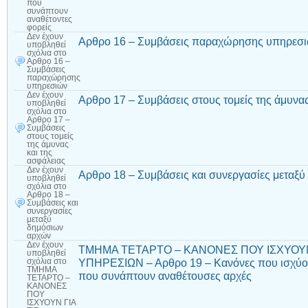
που
συνάπτουν
αναθέτοντες
φορείς
Δεν έχουν
Αρθρο 16 – Συμβάσεις παραχώρησης υπηρεσ
υποβληθεί
σχόλια
στο
Αρθρο 16 –
Συμβάσεις
παραχώρησης
υπηρεσιών
Δεν έχουν
Αρθρο 17 – Συμβάσεις στους τομείς της άμυνας
υποβληθεί
σχόλια
στο
Αρθρο 17 –
Συμβάσεις
στους τομείς
της άμυνας
και της
ασφάλειας
Δεν έχουν
Αρθρο 18 – Συμβάσεις και συνεργασίες μεταξ
υποβληθεί
σχόλια
στο
Αρθρο 18 –
Συμβάσεις και
συνεργασίες
μεταξύ
δημόσιων
αρχών
Δεν έχουν
ΤΜΗΜΑ ΤΕΤΑΡΤΟ – ΚΑΝΟΝΕΣ ΠΟΥ ΙΣΧΥΟΥΝ
υποβληθεί
ΥΠΗΡΕΣΙΩΝ – Αρθρο 19 – Κανόνες που ισχύου
σχόλια
στο
ΤΜΗΜΑ
που συνάπτουν αναθέτουσες αρχές
ΤΕΤΑΡΤΟ –
ΚΑΝΟΝΕΣ
ΠΟΥ
ΙΣΧΥΟΥΝ ΓΙΑ