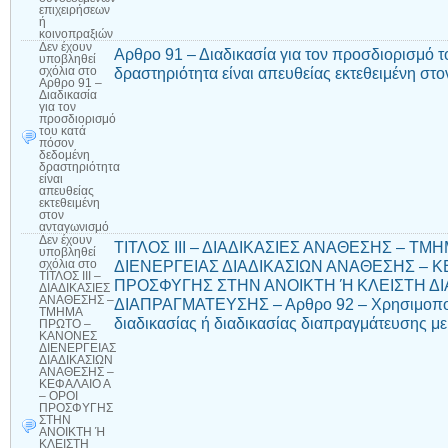
επιχειρήσεων
ή
κοινοπραξιών
Δεν έχουν
Αρθρο 91 – Διαδικασία για τον προσδιορισμό 
υποβληθεί
δραστηριότητα είναι απευθείας εκτεθειμένη στ
σχόλια
στο
Αρθρο 91 –
Διαδικασία
για τον
προσδιορισμό
του κατά
πόσον
δεδομένη
δραστηριότητα
είναι
απευθείας
εκτεθειμένη
στον
ανταγωνισμό
Δεν έχουν
ΤΙΤΛΟΣ ΙΙΙ – ΔΙΑΔΙΚΑΣΙΕΣ ΑΝΑΘΕΣΗΣ – Τ
υποβληθεί
ΔΙΕΝΕΡΓΕΙΑΣ ΔΙΑΔΙΚΑΣΙΩΝ ΑΝΑΘΕΣΗΣ – Κ
σχόλια
στο
ΤΙΤΛΟΣ ΙΙΙ –
ΠΡΟΣΦΥΓΗΣ ΣΤΗΝ ΑΝΟΙΚΤΗ Ή ΚΛΕΙΣΤΗ ΔΙΑ
ΔΙΑΔΙΚΑΣΙΕΣ
ΑΝΑΘΕΣΗΣ –
ΔΙΑΠΡΑΓΜΑΤΕΥΣΗΣ – Αρθρο 92 – Χρησιμοποίη
ΤΜΗΜΑ
διαδικασίας ή διαδικασίας διαπραγμάτευσης μ
ΠΡΩΤΟ –
ΚΑΝΟΝΕΣ
ΔΙΕΝΕΡΓΕΙΑΣ
ΔΙΑΔΙΚΑΣΙΩΝ
ΑΝΑΘΕΣΗΣ –
ΚΕΦΑΛΑΙΟ Α
– ΟΡΟΙ
ΠΡΟΣΦΥΓΗΣ
ΣΤΗΝ
ΑΝΟΙΚΤΗ Ή
ΚΛΕΙΣΤΗ