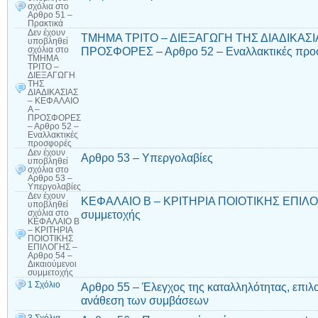
σχόλια
στο
Αρθρο 51 –
Πρακτικά
Δεν έχουν
ΤΜΗΜΑ ΤΡΙΤΟ – ΔΙΕΞΑΓΩΓΗ ΤΗΣ ΔΙΑΔΙΚΑΣΙ
υποβληθεί
ΠΡΟΣΦΟΡΕΣ – Αρθρο 52 – Εναλλακτικές προ
σχόλια
στο
ΤΜΗΜΑ
ΤΡΙΤΟ –
ΔΙΕΞΑΓΩΓΗ
ΤΗΣ
ΔΙΑΔΙΚΑΣΙΑΣ
– ΚΕΦΑΛΑΙΟ
Α –
ΠΡΟΣΦΟΡΕΣ
– Αρθρο 52 –
Εναλλακτικές
προσφορές
Δεν έχουν
Αρθρο 53 – Υπεργολαβίες
υποβληθεί
σχόλια
στο
Αρθρο 53 –
Υπεργολαβίες
Δεν έχουν
ΚΕΦΑΛΑΙΟ Β – ΚΡΙΤΗΡΙΑ ΠΟΙΟΤΙΚΗΣ ΕΠΙΛΟΓΗ
υποβληθεί
συμμετοχής
σχόλια
στο
ΚΕΦΑΛΑΙΟ Β
– ΚΡΙΤΗΡΙΑ
ΠΟΙΟΤΙΚΗΣ
ΕΠΙΛΟΓΗΣ –
Αρθρο 54 –
Δικαιούμενοι
συμμετοχής
1 Σχόλιο
Αρθρο 55 – Έλεγχος της καταλληλότητας, επιλ
ανάθεση των συμβάσεων