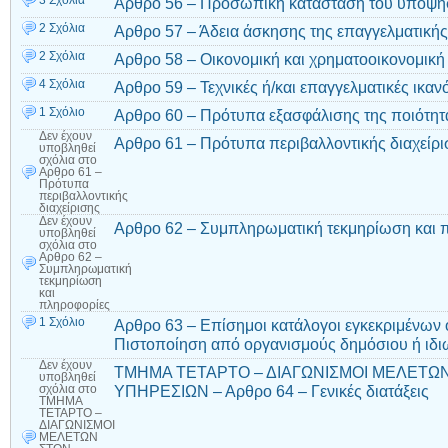
3 Σχόλια
Αρθρο 56 – Προσωπική κατάσταση του υποψη
2 Σχόλια
Αρθρο 57 – Άδεια άσκησης της επαγγελματικής
2 Σχόλια
Αρθρο 58 – Οικονομική και χρηματοοικονομική
4 Σχόλια
Αρθρο 59 – Τεχνικές ή/και επαγγελματικές ικαν
1 Σχόλιο
Αρθρο 60 – Πρότυπα εξασφάλισης της ποιότητ
Δεν έχουν
Αρθρο 61 – Πρότυπα περιβαλλοντικής διαχείρι
υποβληθεί
σχόλια
στο
Αρθρο 61 –
Πρότυπα
περιβαλλοντικής
διαχείρισης
Δεν έχουν
Αρθρο 62 – Συμπληρωματική τεκμηρίωση και 
υποβληθεί
σχόλια
στο
Αρθρο 62 –
Συμπληρωματική
τεκμηρίωση
και
πληροφορίες
1 Σχόλιο
Αρθρο 63 – Επίσημοι κατάλογοι εγκεκριμένων
Πιστοποίηση από οργανισμούς δημόσιου ή ιδιω
Δεν έχουν
ΤΜΗΜΑ ΤΕΤΑΡΤΟ – ΔΙΑΓΩΝΙΣΜΟΙ ΜΕΛΕΤΩ
υποβληθεί
ΥΠΗΡΕΣΙΩΝ – Αρθρο 64 – Γενικές διατάξεις
σχόλια
στο
ΤΜΗΜΑ
ΤΕΤΑΡΤΟ –
ΔΙΑΓΩΝΙΣΜΟΙ
ΜΕΛΕΤΩΝ