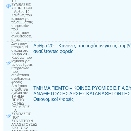
ΤΙΣ
ΣΥΜΒΑΣΕΙΣ
ΥΠΗΡΕΣΙΩΝ
– Αρθρο 19 –
Κανόνες που
ισχύουν για
τις συμβάσεις
υπηρεσιών
που
συνάπτουν
αναθέτουσες
αρχές
Δεν έχουν
Αρθρο 20 – Κανόνες που ισχύουν για τις συμ
υποβληθεί
αναθέτοντες φορείς
σχόλια
στο
Αρθρο 20 –
Κανόνες που
ισχύουν για
τις συμβάσεις
υπηρεσιών
που
συνάπτουν
αναθέτοντες
φορείς
Δεν έχουν
ΤΜΗΜΑ ΠΕΜΤΟ – ΚΟΙΝΕΣ ΡΥΘΜΙΣΕΙΣ ΓΙΑ 
υποβληθεί
ΑΝΑΘΕΤΟΥΣΕΣ ΑΡΧΕΣ ΚΑΙ ΑΝΑΘΕΤΟΝΤΕΣ Φ
σχόλια
στο
ΤΜΗΜΑ
Οικονομικοί Φορείς
ΠΕΜΤΟ –
ΚΟΙΝΕΣ
ΡΥΘΜΙΣΕΙΣ
ΓΙΑ
ΣΥΜΒΑΣΕΙΣ
ΠΟΥ
ΣΥΝΑΠΤΟΥΝ
ΑΝΑΘΕΤΟΥΣΕΣ
ΑΡΧΕΣ ΚΑΙ