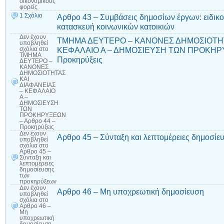
οικονομικούς
φορείς
1 Σχόλιο
Αρθρο 43 – Συμβάσεις δημοσίων έργων: ειδικο
κατασκευή κοινωνικών κατοικιών
Δεν έχουν
ΤΜΗΜΑ ΔΕΥΤΕΡΟ – ΚΑΝΟΝΕΣ ΔΗΜΟΣΙΟΤΗΤ
υποβληθεί
ΚΕΦΑΛΑΙΟ Α – ΔΗΜΟΣΙΕΥΣΗ ΤΩΝ ΠΡΟΚΗΡΥ
σχόλια
στο
ΤΜΗΜΑ
Προκηρύξεις
ΔΕΥΤΕΡΟ –
ΚΑΝΟΝΕΣ
ΔΗΜΟΣΙΟΤΗΤΑΣ
ΚΑΙ
ΔΙΑΦΑΝΕΙΑΣ
– ΚΕΦΑΛΑΙΟ
Α –
ΔΗΜΟΣΙΕΥΣΗ
ΤΩΝ
ΠΡΟΚΗΡΥΞΕΩΝ
– Αρθρο 44 –
Προκηρύξεις
Δεν έχουν
Αρθρο 45 – Σύνταξη και λεπτομέρειες δημοσί
υποβληθεί
σχόλια
στο
Αρθρο 45 –
Σύνταξη και
λεπτομέρειες
δημοσίευσης
των
προκηρύξεων
Δεν έχουν
Αρθρο 46 – Μη υποχρεωτική δημοσίευση
υποβληθεί
σχόλια
στο
Αρθρο 46 –
Μη
υποχρεωτική