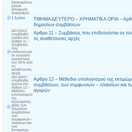
δικαιωμάτων:
ρήτρα
αποφυγής
διακρίσεων
1 Σχόλιο
ΤΜΗΜΑ ΔΕΥΤΕΡΟ – ΧΡΗΜΑΤΙΚΑ ΟΡΙΑ – Αρθρο 
δημοσίων συμβάσεων
Δεν έχουν
Αρθρο 11 – Συμβάσεις που επιδοτούνται σε π
υποβληθεί
τις αναθέτουσες αρχές
σχόλια
στο
Αρθρο 11 –
Συμβάσεις
που
επιδοτούνται
σε ποσοστό
μεγαλύτερο
του 50% από
τις
αναθέτουσες
αρχές
Δεν έχουν
Αρθρο 12 – Μέθοδοι υπολογισμού της εκτιμώμ
υποβληθεί
συμβάσεων, των συμφωνιών – πλαισίων και τ
σχόλια
στο
Αρθρο 12 –
αγορών
Μέθοδοι
υπολογισμού
της
εκτιμώμενης
αξίας των
δημοσίων
συμβάσεων,
των
συμφωνιών –
πλαισίων και
των
δυναμικών