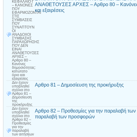
ΚΕΦΑΛΑΙΟ Γ
ΑΝΑΘΕΤΟΥΣΕΣ ΑΡΧΕΣ – Αρθρο 80 – Κανόνες δ
– ΚΑΝΟΝΕΣ
ΠΟΥ
και εξαιρέσεις
ΕΦΑΡΜΟΖΟΝΤΑΙ
ΣΤΙΣ
ΣΥΜΒΑΣΕΙΣ
ΠΟΥ
ΣΥΝΑΠΤΟΥΝ
ΟΙ
ΑΝΑΔΟΧΟΙ
ΣΥΜΒΑΣΗΣ
ΠΑΡΑΧΩΡΗΣΗΣ
ΠΟΥ ΔΕΝ
ΕΙΝΑΙ
ΑΝΑΘΕΤΟΥΣΕΣ
ΑΡΧΕΣ –
Αρθρο 80 –
Κανόνες
δημοσιότητας:
κατώτατο
όριο και
εξαιρέσεις
Δεν έχουν
Αρθρο 81 – Δημοσίευση της προκήρυξης
υποβληθεί
σχόλια
στο
Αρθρο 81 –
Δημοσίευση
της
προκήρυξης
Δεν έχουν
Αρθρο 82 – Προθεσμίες για την παραλαβή των 
υποβληθεί
παραλαβή των προσφορών
σχόλια
στο
Αρθρο 82 –
Προθεσμίες
για την
παραλαβή
των αιτήσεων