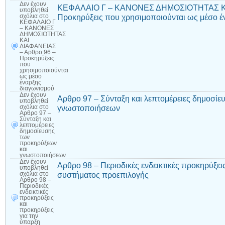
Δεν έχουν
ΚΕΦΑΛΑΙΟ Γ – ΚΑΝΟΝΕΣ ΔΗΜΟΣΙΟΤΗΤΑΣ ΚΑ
υποβληθεί
Προκηρύξεις που χρησιμοποιούνται ως μέσο έ
σχόλια
στο
ΚΕΦΑΛΑΙΟ Γ
– ΚΑΝΟΝΕΣ
ΔΗΜΟΣΙΟΤΗΤΑΣ
ΚΑΙ
ΔΙΑΦΑΝΕΙΑΣ
– Αρθρο 96 –
Προκηρύξεις
που
χρησιμοποιούνται
ως μέσο
έναρξης
διαγωνισμού
Δεν έχουν
Αρθρο 97 – Σύνταξη και λεπτομέρειες δημοσί
υποβληθεί
γνωστοποιήσεων
σχόλια
στο
Αρθρο 97 –
Σύνταξη και
λεπτομέρειες
δημοσίευσης
των
προκηρύξεων
και
γνωστοποιήσεων
Δεν έχουν
Αρθρο 98 – Περιοδικές ενδεικτικές προκηρύξει
υποβληθεί
συστήματος προεπιλογής
σχόλια
στο
Αρθρο 98 –
Περιοδικές
ενδεικτικές
προκηρύξεις
και
προκηρύξεις
για την
ύπαρξη