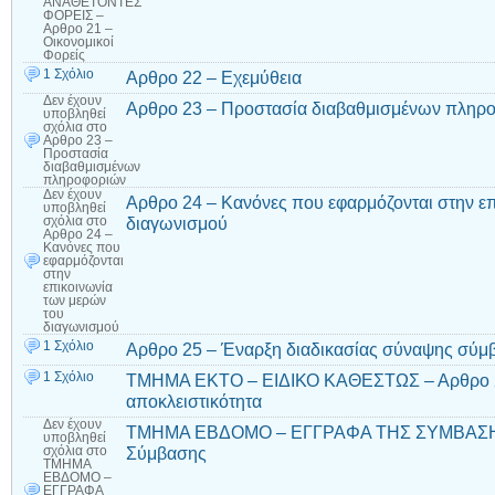
ΑΝΑΘΕΤΟΝΤΕΣ
ΦΟΡΕΙΣ –
Αρθρο 21 –
Οικονομικοί
Φορείς
1 Σχόλιο
Αρθρο 22 – Εχεμύθεια
Δεν έχουν
Αρθρο 23 – Προστασία διαβαθμισμένων πληρ
υποβληθεί
σχόλια
στο
Αρθρο 23 –
Προστασία
διαβαθμισμένων
πληροφοριών
Δεν έχουν
Αρθρο 24 – Κανόνες που εφαρμόζονται στην ε
υποβληθεί
διαγωνισμού
σχόλια
στο
Αρθρο 24 –
Κανόνες που
εφαρμόζονται
στην
επικοινωνία
των μερών
του
διαγωνισμού
1 Σχόλιο
Αρθρο 25 – Έναρξη διαδικασίας σύναψης σύμ
1 Σχόλιο
ΤΜΗΜΑ ΕΚΤΟ – ΕΙΔΙΚΟ ΚΑΘΕΣΤΩΣ – Αρθρο 26 
αποκλειστικότητα
Δεν έχουν
ΤΜΗΜΑ ΕΒΔΟΜΟ – ΕΓΓΡΑΦΑ ΤΗΣ ΣΥΜΒΑΣΗΣ 
υποβληθεί
Σύμβασης
σχόλια
στο
ΤΜΗΜΑ
ΕΒΔΟΜΟ –
ΕΓΓΡΑΦΑ