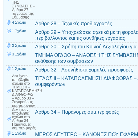
ΤΗΣ
ΣΥΜΒΑΣΗΣ –
Αρθρο 27 –
Έγγραφα της
Σύμβασης
4 Σχόλια
Αρθρο 28 – Τεχνικές προδιαγραφές
1 Σχόλιο
Αρθρο 29 – Υποχρεώσεις σχετικά με τη φορολο
περιβάλλοντος και τις συνθήκες εργασίας
3 Σχόλια
Αρθρο 30 – Χρήση του Κοινού Λεξιολογίου για 
3 Σχόλια
ΤΜΗΜΑ ΟΓΔΟΟ – ΑΝΑΘΕΣΗ ΤΗΣ ΣΥΜΒΑΣΗΣ – 
ανάθεσης των συμβάσεων
1 Σχόλιο
Αρθρο 32 – Ασυνήθιστα χαμηλές προσφορές
Δεν έχουν
ΤΙΤΛΟΣ ΙΙ – ΚΑΤΑΠΟΛΕΜΗΣΗ ΔΙΑΦΘΟΡΑΣ – Α
υποβληθεί
συμφερόντων
σχόλια
στο
ΤΙΤΛΟΣ ΙΙ –
ΚΑΤΑΠΟΛΕΜΗΣΗ
ΔΙΑΦΘΟΡΑΣ
– Αρθρο 33 –
Συγκρούσεις
συμφερόντων
Δεν έχουν
Αρθρο 34 – Παράνομες συμπεριφορές
υποβληθεί
σχόλια
στο
Αρθρο 34 –
Παράνομες
συμπεριφορές
1 Σχόλιο
ΜΕΡΟΣ ΔΕΥΤΕΡΟ – ΚΑΝΟΝΕΣ ΠΟΥ ΕΦΑΡΜΟ