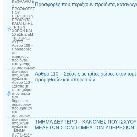
ΚΕΦΑΛΑΙΟ Ε
Προσφορές που περιέχουν προϊόντα, καταγωγ
–
ΠΡΟΣΦΟΡΕΣ
ΠΟΥ
ΠΕΡΙΕΧΟΥΝ
ΠΡΟΪΟΝΤΑ
ΚΑΤΑΓΩΓΗΣ
ΤΡΙΤΩΝ
ΧΩΡΩΝ ΚΑΙ
ΣΧΕΣΕΙΣ ΕΜ
ΤΙΣ ΧΩΡΕΣ
ΑΥΤΕΣ –
Αρθρο 109 –
Προσφορές
που
περιέχουν
προϊόντα,
καταγωγής
τρίτων χωρών
Δεν έχουν
Αρθρο 110 – Σχέσεις με τρίτες χώρες στον τ
υποβληθεί
προμηθειών και υπηρεσιών
σχόλια
στο
Αρθρο 110 –
Σχέσεις με
τρίτες χώρες
στον τομέα
των
δημοσίων
συμβάσεων
προμηθειών
και
υπηρεσιών
Δεν έχουν
ΤΜΗΜΑ ΔΕΥΤΕΡΟ – ΚΑΝΟΝΕΣ ΠΟΥ ΙΣΧΥΟΥΝ
υποβληθεί
ΜΕΛΕΤΩΝ ΣΤΟΝ ΤΟΜΕΑ ΤΩΝ ΥΠΗΡΕΣΙΩΝ – Αρθ
σχόλια
στο
ΤΜΗΜΑ
ΔΕΥΤΕΡΟ –