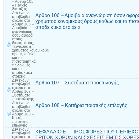
– Αρθρο 105
– Γενικές
διατάξεις
Δεν έχουν
Αρθρο 106 – Αμοιβαία αναγνώριση όσον αφορά 
υποβληθεί
χρηματοοικονομικούς όρους καθώς και τα πιστοπ
σχόλια
στο
Αρθρο 106 –
αποδεικτικά στοιχεία
Αμοιβαία
αναγνώριση
όσον αφορά
στους
διοικητικούς,
τεχνικούς ή
χρηματοοικονομικούς
όρους καθώς
και τα
πιστοποιητικά,
τις δοκιμές
και τα
αποδεικτικά
στοιχεία
Δεν έχουν
Αρθρο 107 – Συστήματα προεπιλογής
υποβληθεί
σχόλια
στο
Αρθρο 107 –
Συστήματα
προεπιλογής
Δεν έχουν
Αρθρο 108 – Κριτήρια ποιοτικής επιλογής
υποβληθεί
σχόλια
στο
Αρθρο 108 –
Κριτήρια
ποιοτικής
επιλογής
Δεν έχουν
ΚΕΦΑΛΑΙΟ Ε – ΠΡΟΣΦΟΡΕΣ ΠΟΥ ΠΕΡΙΕΧΟ
υποβληθεί
ΤΡΙΤΩΝ ΧΩΡΩΝ ΚΑΙ ΣΧΕΣΕΙΣ ΕΜ ΤΙΣ ΧΩΡΕΣ 
σχόλια
στο