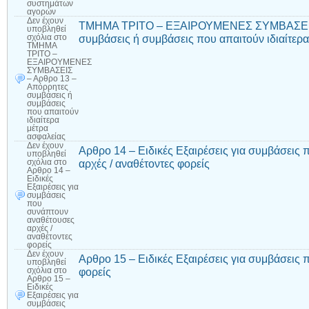
συστημάτων
αγορών
Δεν έχουν
ΤΜΗΜΑ ΤΡΙΤΟ – ΕΞΑΙΡΟΥΜΕΝΕΣ ΣΥΜΒΑΣΕΙΣ 
υποβληθεί
συμβάσεις ή συμβάσεις που απαιτούν ιδιαίτερ
σχόλια
στο
ΤΜΗΜΑ
ΤΡΙΤΟ –
ΕΞΑΙΡΟΥΜΕΝΕΣ
ΣΥΜΒΑΣΕΙΣ
– Αρθρο 13 –
Απόρρητες
συμβάσεις ή
συμβάσεις
που απαιτούν
ιδιαίτερα
μέτρα
ασφαλείας
Δεν έχουν
Αρθρο 14 – Ειδικές Εξαιρέσεις για συμβάσεις
υποβληθεί
αρχές / αναθέτοντες φορείς
σχόλια
στο
Αρθρο 14 –
Ειδικές
Εξαιρέσεις για
συμβάσεις
που
συνάπτουν
αναθέτουσες
αρχές /
αναθέτοντες
φορείς
Δεν έχουν
Αρθρο 15 – Ειδικές Εξαιρέσεις για συμβάσεις
υποβληθεί
φορείς
σχόλια
στο
Αρθρο 15 –
Ειδικές
Εξαιρέσεις για
συμβάσεις