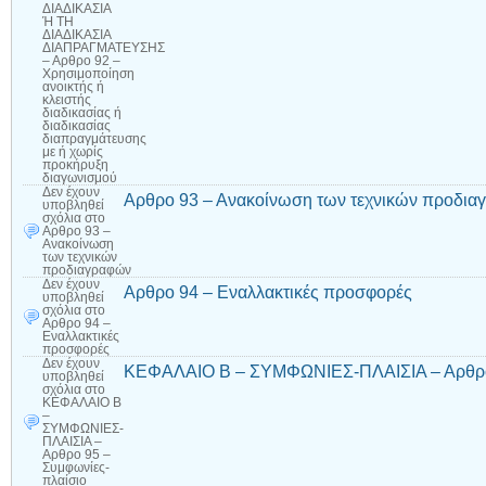
ΔΙΑΔΙΚΑΣΙΑ
Ή ΤΗ
ΔΙΑΔΙΚΑΣΙΑ
ΔΙΑΠΡΑΓΜΑΤΕΥΣΗΣ
– Αρθρο 92 –
Χρησιμοποίηση
ανοικτής ή
κλειστής
διαδικασίας ή
διαδικασίας
διαπραγμάτευσης
με ή χωρίς
προκήρυξη
διαγωνισμού
Δεν έχουν
Αρθρο 93 – Ανακοίνωση των τεχνικών προδι
υποβληθεί
σχόλια
στο
Αρθρο 93 –
Ανακοίνωση
των τεχνικών
προδιαγραφών
Δεν έχουν
Αρθρο 94 – Εναλλακτικές προσφορές
υποβληθεί
σχόλια
στο
Αρθρο 94 –
Εναλλακτικές
προσφορές
Δεν έχουν
ΚΕΦΑΛΑΙΟ Β – ΣΥΜΦΩΝΙΕΣ-ΠΛΑΙΣΙΑ – Αρθρο 
υποβληθεί
σχόλια
στο
ΚΕΦΑΛΑΙΟ Β
–
ΣΥΜΦΩΝΙΕΣ-
ΠΛΑΙΣΙΑ –
Αρθρο 95 –
Συμφωνίες-
πλαίσιο