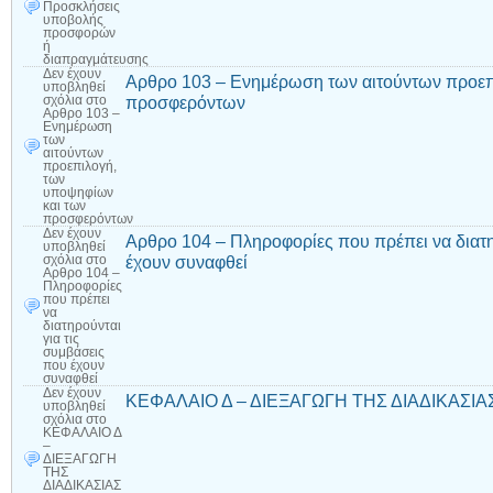
Προσκλήσεις
υποβολής
προσφορών
ή
διαπραγμάτευσης
Δεν έχουν
Αρθρο 103 – Ενημέρωση των αιτούντων προεπ
υποβληθεί
προσφερόντων
σχόλια
στο
Αρθρο 103 –
Ενημέρωση
των
αιτούντων
προεπιλογή,
των
υποψηφίων
και των
προσφερόντων
Δεν έχουν
Αρθρο 104 – Πληροφορίες που πρέπει να διατη
υποβληθεί
έχουν συναφθεί
σχόλια
στο
Αρθρο 104 –
Πληροφορίες
που πρέπει
να
διατηρούνται
για τις
συμβάσεις
που έχουν
συναφθεί
Δεν έχουν
ΚΕΦΑΛΑΙΟ Δ – ΔΙΕΞΑΓΩΓΗ ΤΗΣ ΔΙΑΔΙΚΑΣΙΑΣ – 
υποβληθεί
σχόλια
στο
ΚΕΦΑΛΑΙΟ Δ
–
ΔΙΕΞΑΓΩΓΗ
ΤΗΣ
ΔΙΑΔΙΚΑΣΙΑΣ