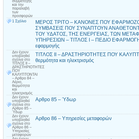
συμμετοχής
και την
παραλαβή
των
προσφορών
1 Σχόλιο
ΜΕΡΟΣ ΤΡΙΤΟ – ΚΑΝΟΝΕΣ ΠΟΥ ΕΦΑΡΜΟΖΟ
ΣΥΜΒΑΣΕΙΣ ΠΟΥ ΣΥΝΑΠΤΟΥΝ ΑΝΑΘΕΤΟΝΤ
ΤΟΥ ΥΔΑΤΟΣ, ΤΗΣ ΕΝΕΡΓΕΙΑΣ, ΤΩΝ ΜΕΤ
ΥΠΗΡΕΣΙΩΝ – ΤΙΤΛΟΣ Ι – ΠΕΔΙΟ ΕΦΑΡΜΟΓΗΣ
εφαρμογής
Δεν έχουν
ΤΙΤΛΟΣ ΙΙ – ΔΡΑΣΤΗΡΙΟΤΗΤΕΣ ΠΟΥ ΚΑΛΥΠΤΟΝ
υποβληθεί
θερμότητα και ηλεκτρισμός
σχόλια
στο
ΤΙΤΛΟΣ ΙΙ –
ΔΡΑΣΤΗΡΙΟΤΗΤΕΣ
ΠΟΥ
ΚΑΛΥΠΤΟΝΤΑΙ
– Αρθρο 84 –
Αέριο,
θερμότητα
και
ηλεκτρισμός
Δεν έχουν
Αρθρο 85 – Ύδωρ
υποβληθεί
σχόλια
στο
Αρθρο 85 –
Ύδωρ
Δεν έχουν
Αρθρο 86 – Υπηρεσίες μεταφορών
υποβληθεί
σχόλια
στο
Αρθρο 86 –
Υπηρεσίες
μεταφορών
Δεν έχουν