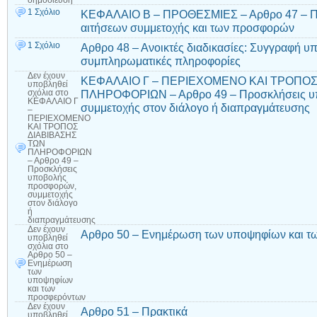
δημοσίευση
1 Σχόλιο
ΚΕΦΑΛΑΙΟ Β – ΠΡΟΘΕΣΜΙΕΣ – Αρθρο 47 – Πρ
αιτήσεων συμμετοχής και των προσφορών
1 Σχόλιο
Αρθρο 48 – Ανοικτές διαδικασίες: Συγγραφή υ
συμπληρωματικές πληροφορίες
Δεν έχουν
ΚΕΦΑΛΑΙΟ Γ – ΠΕΡΙΕΧΟΜΕΝΟ ΚΑΙ ΤΡΟΠΟΣ
υποβληθεί
ΠΛΗΡΟΦΟΡΙΩΝ – Αρθρο 49 – Προσκλήσεις υ
σχόλια
στο
ΚΕΦΑΛΑΙΟ Γ
συμμετοχής στον διάλογο ή διαπραγμάτευσης
–
ΠΕΡΙΕΧΟΜΕΝΟ
ΚΑΙ ΤΡΟΠΟΣ
ΔΙΑΒΙΒΑΣΗΣ
ΤΩΝ
ΠΛΗΡΟΦΟΡΙΩΝ
– Αρθρο 49 –
Προσκλήσεις
υποβολής
προσφορών,
συμμετοχής
στον διάλογο
ή
διαπραγμάτευσης
Δεν έχουν
Αρθρο 50 – Ενημέρωση των υποψηφίων και τ
υποβληθεί
σχόλια
στο
Αρθρο 50 –
Ενημέρωση
των
υποψηφίων
και των
προσφερόντων
Δεν έχουν
Αρθρο 51 – Πρακτικά
υποβληθεί