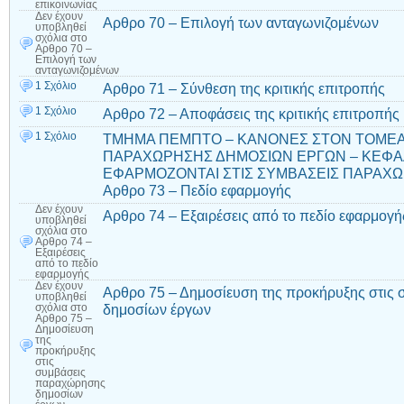
επικοινωνίας
Δεν έχουν
Αρθρο 70 – Επιλογή των ανταγωνιζομένων
υποβληθεί
σχόλια
στο
Αρθρο 70 –
Επιλογή των
ανταγωνιζομένων
1 Σχόλιο
Αρθρο 71 – Σύνθεση της κριτικής επιτροπής
1 Σχόλιο
Αρθρο 72 – Αποφάσεις της κριτικής επιτροπής
1 Σχόλιο
ΤΜΗΜΑ ΠΕΜΠΤΟ – ΚΑΝΟΝΕΣ ΣΤΟΝ ΤΟΜΕ
ΠΑΡΑΧΩΡΗΣΗΣ ΔΗΜΟΣΙΩΝ ΕΡΓΩΝ – ΚΕΦΑΛ
ΕΦΑΡΜΟΖΟΝΤΑΙ ΣΤΙΣ ΣΥΜΒΑΣΕΙΣ ΠΑΡΑΧΩ
Αρθρο 73 – Πεδίο εφαρμογής
Δεν έχουν
Αρθρο 74 – Εξαιρέσεις από το πεδίο εφαρμογή
υποβληθεί
σχόλια
στο
Αρθρο 74 –
Εξαιρέσεις
από το πεδίο
εφαρμογής
Δεν έχουν
Αρθρο 75 – Δημοσίευση της προκήρυξης στις
υποβληθεί
δημοσίων έργων
σχόλια
στο
Αρθρο 75 –
Δημοσίευση
της
προκήρυξης
στις
συμβάσεις
παραχώρησης
δημοσίων