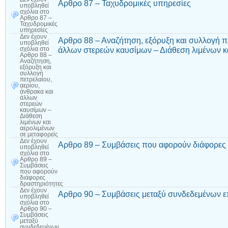
Αρθρο 87 – Ταχυδρομικές υπηρεσίες
υποβληθεί
σχόλια
στο
Αρθρο 87 –
Ταχυδρομικές
υπηρεσίες
Δεν έχουν
Αρθρο 88 – Αναζήτηση, εξόρυξη και συλλογή πε
υποβληθεί
άλλων στερεών καυσίμων – Διάθεση λιμένων κα
σχόλια
στο
Αρθρο 88 –
Αναζήτηση,
εξόρυξη και
συλλογή
πετρελαίου,
αερίου,
άνθρακα και
άλλων
στερεών
καυσίμων –
Διάθεση
λιμένων και
αερολιμένων
σε μεταφορείς
Δεν έχουν
Αρθρο 89 – Συμβάσεις που αφορούν διάφορες 
υποβληθεί
σχόλια
στο
Αρθρο 89 –
Συμβάσεις
που αφορούν
διάφορες
δραστηριότητες
Δεν έχουν
Αρθρο 90 – Συμβάσεις μεταξύ συνδεδεμένων ε
υποβληθεί
σχόλια
στο
Αρθρο 90 –
Συμβάσεις
μεταξύ
συνδεδεμένων