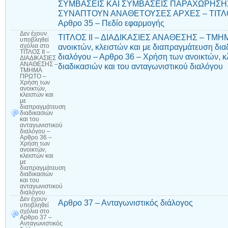
ΣΥΜΒΑΣΕΙΣ ΚΑΙ ΣΥΜΒΑΣΕΙΣ ΠΑΡΑΧΩΡΗΣΗ
ΣΥΝΑΠΤΟΥΝ ΑΝΑΘΕΤΟΥΣΕΣ ΑΡΧΕΣ – ΤΙΤΛΟ
Αρθρο 35 – Πεδίο εφαρμογής
Δεν έχουν
ΤΙΤΛΟΣ ΙΙ – ΔΙΑΔΙΚΑΣΙΕΣ ΑΝΑΘΕΣΗΣ – ΤΜΗ
υποβληθεί
ανοικτών, κλειστών και με διαπραγμάτευση δια
σχόλια
στο
ΤΙΤΛΟΣ ΙΙ –
διαλόγου – Αρθρο 36 – Χρήση των ανοικτών, κ
ΔΙΑΔΙΚΑΣΙΕΣ
ΑΝΑΘΕΣΗΣ –
διαδικασιών και του ανταγωνιστικού διαλόγου
ΤΜΗΜΑ
ΠΡΩΤΟ –
Χρήση των
ανοικτών,
κλειστών και
με
διαπραγμάτευση
διαδικασιών
και του
ανταγωνιστικού
διαλόγου –
Αρθρο 36 –
Χρήση των
ανοικτών,
κλειστών και
με
διαπραγμάτευση
διαδικασιών
και του
ανταγωνιστικού
διαλόγου
Δεν έχουν
Αρθρο 37 – Ανταγωνιστικός διάλογος
υποβληθεί
σχόλια
στο
Αρθρο 37 –
Ανταγωνιστικός