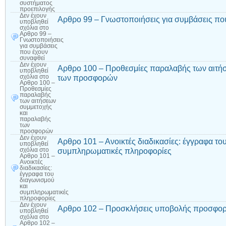
συστήματος
προεπιλογής
Δεν έχουν
Αρθρο 99 – Γνωστοποιήσεις για συμβάσεις πο
υποβληθεί
σχόλια
στο
Αρθρο 99 –
Γνωστοποιήσεις
για συμβάσεις
που έχουν
συναφθεί
Δεν έχουν
Αρθρο 100 – Προθεσμίες παραλαβής των αιτή
υποβληθεί
των προσφορών
σχόλια
στο
Αρθρο 100 –
Προθεσμίες
παραλαβής
των αιτήσεων
συμμετοχής
και
παραλαβής
των
προσφορών
Δεν έχουν
Αρθρο 101 – Ανοικτές διαδικασίες: έγγραφα το
υποβληθεί
συμπληρωματικές πληροφορίες
σχόλια
στο
Αρθρο 101 –
Ανοικτές
διαδικασίες:
έγγραφα του
διαγωνισμού
και
συμπληρωματικές
πληροφορίες
Δεν έχουν
Αρθρο 102 – Προσκλήσεις υποβολής προσφορ
υποβληθεί
σχόλια
στο
Αρθρο 102 –