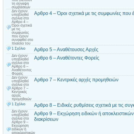
που διέπουν
τη σύναψη
συμβάσεων
Δεν έχουν
Αρθρο 4 – Όροι σχετικά με τις συμφωνίες που 
υποβληθεί
σχόλια
στο
Αρθρο 4 –
Όροι σχετικά
με τις
συμφωνίες
που έχουν
συναφθεί στο
πλαίσιο του
1 Σχόλιο
Αρθρο 5 – Αναθέτουσες Αρχές
Δεν έχουν
Αρθρο 6 – Αναθέτοντες Φορείς
υποβληθεί
σχόλια
στο
Αρθρο 6 –
Αναθέτοντες
Φορείς
Δεν έχουν
Αρθρο 7 – Κεντρικές αρχές προμηθειών
υποβληθεί
σχόλια
στο
Αρθρο 7 –
Κεντρικές
αρχές
προμηθειών
1 Σχόλιο
Αρθρο 8 – Ειδικές ρυθμίσεις σχετικά με τις συ
Δεν έχουν
Αρθρο 9 – Εκχώρηση ειδικών ή αποκλειστικών
υποβληθεί
διακρίσεων
σχόλια
στο
Αρθρο 9 –
Εκχώρηση
ειδικών ή
αποκλειστικών