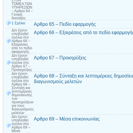
ΣΤΟΝ
ΤΟΜΕΑ ΤΩΝ
ΥΠΗΡΕΣΙΩΝ
– Αρθρο 64 –
Γενικές
διατάξεις
1 Σχόλιο
Αρθρο 65 – Πεδίο εφαρμογής
Δεν έχουν
Αρθρο 66 – Εξαιρέσεις από το πεδίο εφαρμογή
υποβληθεί
σχόλια
στο
Αρθρο 66 –
Εξαιρέσεις
από το πεδίο
εφαρμογής
Δεν έχουν
Αρθρο 67 – Προκηρύξεις
υποβληθεί
σχόλια
στο
Αρθρο 67 –
Προκηρύξεις
Δεν έχουν
Αρθρο 68 – Σύνταξη και λεπτομέρειες δημοσίε
υποβληθεί
διαγωνισμούς μελετών
σχόλια
στο
Αρθρο 68 –
Σύνταξη και
λεπτομέρειες
δημοσίευσης
των
προκηρύξεων
για τους
διαγωνισμούς
μελετών
Δεν έχουν
Αρθρο 69 – Μέσα επικοινωνίας
υποβληθεί
σχόλια
στο
Αρθρο 69 –
Μέσα