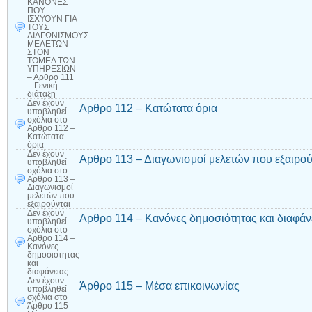
ΚΑΝΟΝΕΣ
ΠΟΥ
ΙΣΧΥΟΥΝ ΓΙΑ
ΤΟΥΣ
ΔΙΑΓΩΝΙΣΜΟΥΣ
ΜΕΛΕΤΩΝ
ΣΤΟΝ
ΤΟΜΕΑ ΤΩΝ
ΥΠΗΡΕΣΙΩΝ
– Αρθρο 111
– Γενική
διάταξη
Δεν έχουν
Αρθρο 112 – Κατώτατα όρια
υποβληθεί
σχόλια
στο
Αρθρο 112 –
Κατώτατα
όρια
Δεν έχουν
Αρθρο 113 – Διαγωνισμοί μελετών που εξαιρού
υποβληθεί
σχόλια
στο
Αρθρο 113 –
Διαγωνισμοί
μελετών που
εξαιρούνται
Δεν έχουν
Αρθρο 114 – Κανόνες δημοσιότητας και διαφάν
υποβληθεί
σχόλια
στο
Αρθρο 114 –
Κανόνες
δημοσιότητας
και
διαφάνειας
Δεν έχουν
Άρθρο 115 – Μέσα επικοινωνίας
υποβληθεί
σχόλια
στο
Άρθρο 115 –