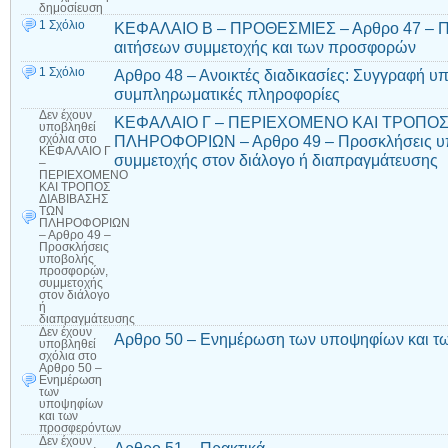
δημοσίευση
1 Σχόλιο
ΚΕΦΑΛΑΙΟ Β – ΠΡΟΘΕΣΜΙΕΣ – Αρθρο 47 – Πρ
αιτήσεων συμμετοχής και των προσφορών
1 Σχόλιο
Αρθρο 48 – Ανοικτές διαδικασίες: Συγγραφή υ
συμπληρωματικές πληροφορίες
Δεν έχουν
ΚΕΦΑΛΑΙΟ Γ – ΠΕΡΙΕΧΟΜΕΝΟ ΚΑΙ ΤΡΟΠΟΣ
υποβληθεί
ΠΛΗΡΟΦΟΡΙΩΝ – Αρθρο 49 – Προσκλήσεις υ
σχόλια
στο
ΚΕΦΑΛΑΙΟ Γ
συμμετοχής στον διάλογο ή διαπραγμάτευσης
–
ΠΕΡΙΕΧΟΜΕΝΟ
ΚΑΙ ΤΡΟΠΟΣ
ΔΙΑΒΙΒΑΣΗΣ
ΤΩΝ
ΠΛΗΡΟΦΟΡΙΩΝ
– Αρθρο 49 –
Προσκλήσεις
υποβολής
προσφορών,
συμμετοχής
στον διάλογο
ή
διαπραγμάτευσης
Δεν έχουν
Αρθρο 50 – Ενημέρωση των υποψηφίων και τ
υποβληθεί
σχόλια
στο
Αρθρο 50 –
Ενημέρωση
των
υποψηφίων
και των
προσφερόντων
Δεν έχουν