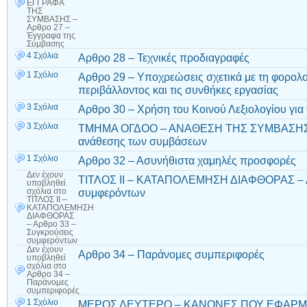
ΕΓΓΡΑΦΑ
ΤΗΣ
ΣΥΜΒΑΣΗΣ –
Αρθρο 27 –
Έγγραφα της
Σύμβασης
4 Σχόλια
Αρθρο 28 – Τεχνικές προδιαγραφές
1 Σχόλιο
Αρθρο 29 – Υποχρεώσεις σχετικά με τη φορολο
περιβάλλοντος και τις συνθήκες εργασίας
3 Σχόλια
Αρθρο 30 – Χρήση του Κοινού Λεξιολογίου για 
3 Σχόλια
ΤΜΗΜΑ ΟΓΔΟΟ – ΑΝΑΘΕΣΗ ΤΗΣ ΣΥΜΒΑΣΗΣ – 
ανάθεσης των συμβάσεων
1 Σχόλιο
Αρθρο 32 – Ασυνήθιστα χαμηλές προσφορές
Δεν έχουν
ΤΙΤΛΟΣ ΙΙ – ΚΑΤΑΠΟΛΕΜΗΣΗ ΔΙΑΦΘΟΡΑΣ – Α
υποβληθεί
συμφερόντων
σχόλια
στο
ΤΙΤΛΟΣ ΙΙ –
ΚΑΤΑΠΟΛΕΜΗΣΗ
ΔΙΑΦΘΟΡΑΣ
– Αρθρο 33 –
Συγκρούσεις
συμφερόντων
Δεν έχουν
Αρθρο 34 – Παράνομες συμπεριφορές
υποβληθεί
σχόλια
στο
Αρθρο 34 –
Παράνομες
συμπεριφορές
1 Σχόλιο
ΜΕΡΟΣ ΔΕΥΤΕΡΟ – ΚΑΝΟΝΕΣ ΠΟΥ ΕΦΑΡΜΟ