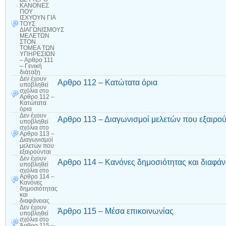
ΚΑΝΟΝΕΣ
ΠΟΥ
ΙΣΧΥΟΥΝ ΓΙΑ
ΤΟΥΣ
ΔΙΑΓΩΝΙΣΜΟΥΣ
ΜΕΛΕΤΩΝ
ΣΤΟΝ
ΤΟΜΕΑ ΤΩΝ
ΥΠΗΡΕΣΙΩΝ
– Αρθρο 111
– Γενική
διάταξη
Δεν έχουν
Αρθρο 112 – Κατώτατα όρια
υποβληθεί
σχόλια
στο
Αρθρο 112 –
Κατώτατα
όρια
Δεν έχουν
Αρθρο 113 – Διαγωνισμοί μελετών που εξαιρού
υποβληθεί
σχόλια
στο
Αρθρο 113 –
Διαγωνισμοί
μελετών που
εξαιρούνται
Δεν έχουν
Αρθρο 114 – Κανόνες δημοσιότητας και διαφάν
υποβληθεί
σχόλια
στο
Αρθρο 114 –
Κανόνες
δημοσιότητας
και
διαφάνειας
Δεν έχουν
Άρθρο 115 – Μέσα επικοινωνίας
υποβληθεί
σχόλια
στο
Άρθρο 115 –