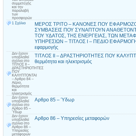
συμμετοχής
και την
παραλαβή
των
προσφορών
1 Σχόλιο
ΜΕΡΟΣ ΤΡΙΤΟ – ΚΑΝΟΝΕΣ ΠΟΥ ΕΦΑΡΜΟΖΟ
ΣΥΜΒΑΣΕΙΣ ΠΟΥ ΣΥΝΑΠΤΟΥΝ ΑΝΑΘΕΤΟΝΤ
ΤΟΥ ΥΔΑΤΟΣ, ΤΗΣ ΕΝΕΡΓΕΙΑΣ, ΤΩΝ ΜΕΤ
ΥΠΗΡΕΣΙΩΝ – ΤΙΤΛΟΣ Ι – ΠΕΔΙΟ ΕΦΑΡΜΟΓΗΣ
εφαρμογής
Δεν έχουν
ΤΙΤΛΟΣ ΙΙ – ΔΡΑΣΤΗΡΙΟΤΗΤΕΣ ΠΟΥ ΚΑΛΥΠΤΟΝ
υποβληθεί
θερμότητα και ηλεκτρισμός
σχόλια
στο
ΤΙΤΛΟΣ ΙΙ –
ΔΡΑΣΤΗΡΙΟΤΗΤΕΣ
ΠΟΥ
ΚΑΛΥΠΤΟΝΤΑΙ
– Αρθρο 84 –
Αέριο,
θερμότητα
και
ηλεκτρισμός
Δεν έχουν
Αρθρο 85 – Ύδωρ
υποβληθεί
σχόλια
στο
Αρθρο 85 –
Ύδωρ
Δεν έχουν
Αρθρο 86 – Υπηρεσίες μεταφορών
υποβληθεί
σχόλια
στο
Αρθρο 86 –
Υπηρεσίες
μεταφορών