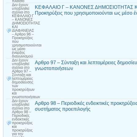
πλαίσιο
Δεν έχουν
ΚΕΦΑΛΑΙΟ Γ – ΚΑΝΟΝΕΣ ΔΗΜΟΣΙΟΤΗΤΑΣ ΚΑ
υποβληθεί
Προκηρύξεις που χρησιμοποιούνται ως μέσο έ
σχόλια
στο
ΚΕΦΑΛΑΙΟ Γ
– ΚΑΝΟΝΕΣ
ΔΗΜΟΣΙΟΤΗΤΑΣ
ΚΑΙ
ΔΙΑΦΑΝΕΙΑΣ
– Αρθρο 96 –
Προκηρύξεις
που
χρησιμοποιούνται
ως μέσο
έναρξης
διαγωνισμού
Δεν έχουν
Αρθρο 97 – Σύνταξη και λεπτομέρειες δημοσί
υποβληθεί
γνωστοποιήσεων
σχόλια
στο
Αρθρο 97 –
Σύνταξη και
λεπτομέρειες
δημοσίευσης
των
προκηρύξεων
και
γνωστοποιήσεων
Δεν έχουν
Αρθρο 98 – Περιοδικές ενδεικτικές προκηρύξει
υποβληθεί
συστήματος προεπιλογής
σχόλια
στο
Αρθρο 98 –
Περιοδικές
ενδεικτικές
προκηρύξεις
και
προκηρύξεις
για την