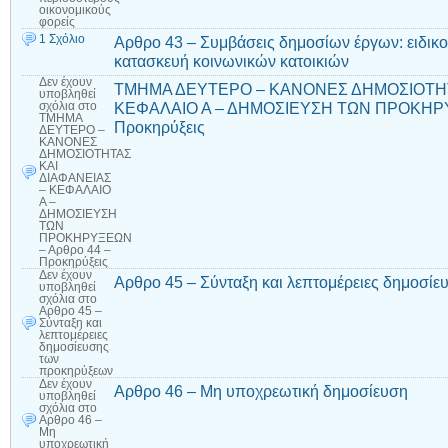
οικονομικούς
φορείς
1 Σχόλιο
Αρθρο 43 – Συμβάσεις δημοσίων έργων: ειδικο
κατασκευή κοινωνικών κατοικιών
Δεν έχουν
ΤΜΗΜΑ ΔΕΥΤΕΡΟ – ΚΑΝΟΝΕΣ ΔΗΜΟΣΙΟΤΗΤ
υποβληθεί
ΚΕΦΑΛΑΙΟ Α – ΔΗΜΟΣΙΕΥΣΗ ΤΩΝ ΠΡΟΚΗΡΥ
σχόλια
στο
ΤΜΗΜΑ
Προκηρύξεις
ΔΕΥΤΕΡΟ –
ΚΑΝΟΝΕΣ
ΔΗΜΟΣΙΟΤΗΤΑΣ
ΚΑΙ
ΔΙΑΦΑΝΕΙΑΣ
– ΚΕΦΑΛΑΙΟ
Α –
ΔΗΜΟΣΙΕΥΣΗ
ΤΩΝ
ΠΡΟΚΗΡΥΞΕΩΝ
– Αρθρο 44 –
Προκηρύξεις
Δεν έχουν
Αρθρο 45 – Σύνταξη και λεπτομέρειες δημοσί
υποβληθεί
σχόλια
στο
Αρθρο 45 –
Σύνταξη και
λεπτομέρειες
δημοσίευσης
των
προκηρύξεων
Δεν έχουν
Αρθρο 46 – Μη υποχρεωτική δημοσίευση
υποβληθεί
σχόλια
στο
Αρθρο 46 –
Μη
υποχρεωτική