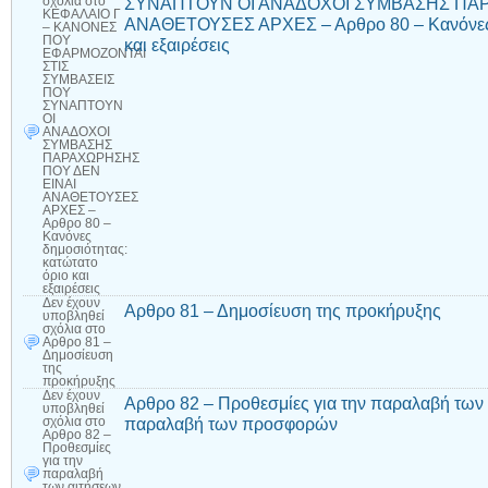
ΣΥΝΑΠΤΟΥΝ ΟΙ ΑΝΑΔΟΧΟΙ ΣΥΜΒΑΣΗΣ ΠΑΡ
σχόλια
στο
ΚΕΦΑΛΑΙΟ Γ
ΑΝΑΘΕΤΟΥΣΕΣ ΑΡΧΕΣ – Αρθρο 80 – Κανόνες δ
– ΚΑΝΟΝΕΣ
ΠΟΥ
και εξαιρέσεις
ΕΦΑΡΜΟΖΟΝΤΑΙ
ΣΤΙΣ
ΣΥΜΒΑΣΕΙΣ
ΠΟΥ
ΣΥΝΑΠΤΟΥΝ
ΟΙ
ΑΝΑΔΟΧΟΙ
ΣΥΜΒΑΣΗΣ
ΠΑΡΑΧΩΡΗΣΗΣ
ΠΟΥ ΔΕΝ
ΕΙΝΑΙ
ΑΝΑΘΕΤΟΥΣΕΣ
ΑΡΧΕΣ –
Αρθρο 80 –
Κανόνες
δημοσιότητας:
κατώτατο
όριο και
εξαιρέσεις
Δεν έχουν
Αρθρο 81 – Δημοσίευση της προκήρυξης
υποβληθεί
σχόλια
στο
Αρθρο 81 –
Δημοσίευση
της
προκήρυξης
Δεν έχουν
Αρθρο 82 – Προθεσμίες για την παραλαβή των 
υποβληθεί
παραλαβή των προσφορών
σχόλια
στο
Αρθρο 82 –
Προθεσμίες
για την
παραλαβή
των αιτήσεων