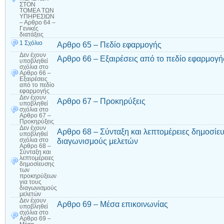
ΣΤΟΝ
ΤΟΜΕΑ ΤΩΝ
ΥΠΗΡΕΣΙΩΝ
– Αρθρο 64 –
Γενικές
διατάξεις
1 Σχόλιο
Αρθρο 65 – Πεδίο εφαρμογής
Δεν έχουν
Αρθρο 66 – Εξαιρέσεις από το πεδίο εφαρμογή
υποβληθεί
σχόλια
στο
Αρθρο 66 –
Εξαιρέσεις
από το πεδίο
εφαρμογής
Δεν έχουν
Αρθρο 67 – Προκηρύξεις
υποβληθεί
σχόλια
στο
Αρθρο 67 –
Προκηρύξεις
Δεν έχουν
Αρθρο 68 – Σύνταξη και λεπτομέρειες δημοσίε
υποβληθεί
διαγωνισμούς μελετών
σχόλια
στο
Αρθρο 68 –
Σύνταξη και
λεπτομέρειες
δημοσίευσης
των
προκηρύξεων
για τους
διαγωνισμούς
μελετών
Δεν έχουν
Αρθρο 69 – Μέσα επικοινωνίας
υποβληθεί
σχόλια
στο
Αρθρο 69 –