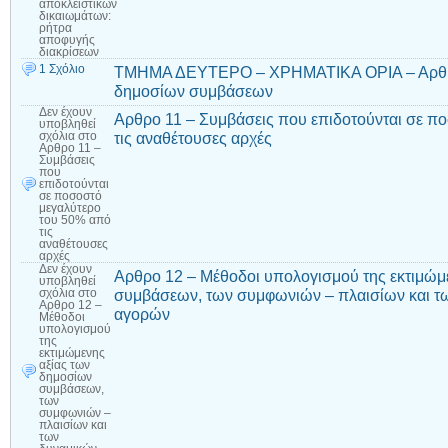
αποκλειστικών
δικαιωμάτων:
ρήτρα
αποφυγής
διακρίσεων
1 Σχόλιο
ΤΜΗΜΑ ΔΕΥΤΕΡΟ – ΧΡΗΜΑΤΙΚΑ ΟΡΙΑ – Αρθρο 
δημοσίων συμβάσεων
Δεν έχουν
Αρθρο 11 – Συμβάσεις που επιδοτούνται σε π
υποβληθεί
τις αναθέτουσες αρχές
σχόλια
στο
Αρθρο 11 –
Συμβάσεις
που
επιδοτούνται
σε ποσοστό
μεγαλύτερο
του 50% από
τις
αναθέτουσες
αρχές
Δεν έχουν
Αρθρο 12 – Μέθοδοι υπολογισμού της εκτιμώμ
υποβληθεί
συμβάσεων, των συμφωνιών – πλαισίων και τ
σχόλια
στο
Αρθρο 12 –
αγορών
Μέθοδοι
υπολογισμού
της
εκτιμώμενης
αξίας των
δημοσίων
συμβάσεων,
των
συμφωνιών –
πλαισίων και
των