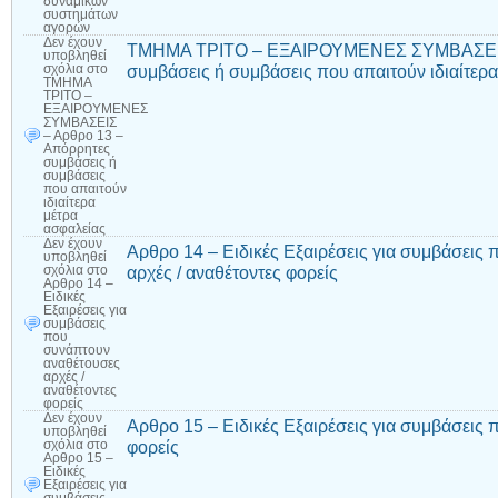
δυναμικών
συστημάτων
αγορών
Δεν έχουν
ΤΜΗΜΑ ΤΡΙΤΟ – ΕΞΑΙΡΟΥΜΕΝΕΣ ΣΥΜΒΑΣΕΙΣ 
υποβληθεί
συμβάσεις ή συμβάσεις που απαιτούν ιδιαίτερ
σχόλια
στο
ΤΜΗΜΑ
ΤΡΙΤΟ –
ΕΞΑΙΡΟΥΜΕΝΕΣ
ΣΥΜΒΑΣΕΙΣ
– Αρθρο 13 –
Απόρρητες
συμβάσεις ή
συμβάσεις
που απαιτούν
ιδιαίτερα
μέτρα
ασφαλείας
Δεν έχουν
Αρθρο 14 – Ειδικές Εξαιρέσεις για συμβάσεις
υποβληθεί
αρχές / αναθέτοντες φορείς
σχόλια
στο
Αρθρο 14 –
Ειδικές
Εξαιρέσεις για
συμβάσεις
που
συνάπτουν
αναθέτουσες
αρχές /
αναθέτοντες
φορείς
Δεν έχουν
Αρθρο 15 – Ειδικές Εξαιρέσεις για συμβάσεις
υποβληθεί
φορείς
σχόλια
στο
Αρθρο 15 –
Ειδικές
Εξαιρέσεις για