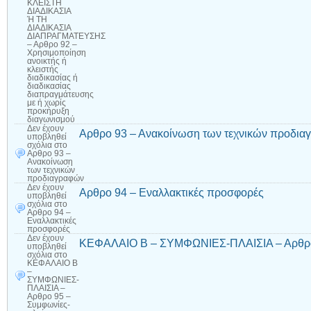
ΚΛΕΙΣΤΗ
ΔΙΑΔΙΚΑΣΙΑ
Ή ΤΗ
ΔΙΑΔΙΚΑΣΙΑ
ΔΙΑΠΡΑΓΜΑΤΕΥΣΗΣ
– Αρθρο 92 –
Χρησιμοποίηση
ανοικτής ή
κλειστής
διαδικασίας ή
διαδικασίας
διαπραγμάτευσης
με ή χωρίς
προκήρυξη
διαγωνισμού
Δεν έχουν
Αρθρο 93 – Ανακοίνωση των τεχνικών προδι
υποβληθεί
σχόλια
στο
Αρθρο 93 –
Ανακοίνωση
των τεχνικών
προδιαγραφών
Δεν έχουν
Αρθρο 94 – Εναλλακτικές προσφορές
υποβληθεί
σχόλια
στο
Αρθρο 94 –
Εναλλακτικές
προσφορές
Δεν έχουν
ΚΕΦΑΛΑΙΟ Β – ΣΥΜΦΩΝΙΕΣ-ΠΛΑΙΣΙΑ – Αρθρο 
υποβληθεί
σχόλια
στο
ΚΕΦΑΛΑΙΟ Β
–
ΣΥΜΦΩΝΙΕΣ-
ΠΛΑΙΣΙΑ –
Αρθρο 95 –
Συμφωνίες-