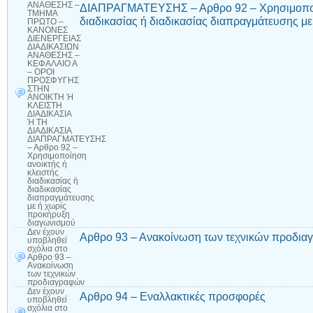
ΑΝΑΘΕΣΗΣ –
ΔΙΑΠΡΑΓΜΑΤΕΥΣΗΣ – Αρθρο 92 – Χρησιμοποίη
ΤΜΗΜΑ
διαδικασίας ή διαδικασίας διαπραγμάτευσης μ
ΠΡΩΤΟ –
ΚΑΝΟΝΕΣ
ΔΙΕΝΕΡΓΕΙΑΣ
ΔΙΑΔΙΚΑΣΙΩΝ
ΑΝΑΘΕΣΗΣ –
ΚΕΦΑΛΑΙΟ Α
– ΟΡΟΙ
ΠΡΟΣΦΥΓΗΣ
ΣΤΗΝ
ΑΝΟΙΚΤΗ Ή
ΚΛΕΙΣΤΗ
ΔΙΑΔΙΚΑΣΙΑ
Ή ΤΗ
ΔΙΑΔΙΚΑΣΙΑ
ΔΙΑΠΡΑΓΜΑΤΕΥΣΗΣ
– Αρθρο 92 –
Χρησιμοποίηση
ανοικτής ή
κλειστής
διαδικασίας ή
διαδικασίας
διαπραγμάτευσης
με ή χωρίς
προκήρυξη
διαγωνισμού
Δεν έχουν
Αρθρο 93 – Ανακοίνωση των τεχνικών προδι
υποβληθεί
σχόλια
στο
Αρθρο 93 –
Ανακοίνωση
των τεχνικών
προδιαγραφών
Δεν έχουν
Αρθρο 94 – Εναλλακτικές προσφορές
υποβληθεί
σχόλια
στο