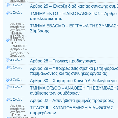
διαγωνισμού
1 Σχόλιο
Αρθρο 25 – Έναρξη διαδικασίας σύναψης σύμ
1 Σχόλιο
ΤΜΗΜΑ ΕΚΤΟ – ΕΙΔΙΚΟ ΚΑΘΕΣΤΩΣ – Αρθρο 26 
αποκλειστικότητα
Δεν έχουν
ΤΜΗΜΑ ΕΒΔΟΜΟ – ΕΓΓΡΑΦΑ ΤΗΣ ΣΥΜΒΑΣΗΣ 
υποβληθεί
Σύμβασης
σχόλια
στο
ΤΜΗΜΑ
ΕΒΔΟΜΟ –
ΕΓΓΡΑΦΑ
ΤΗΣ
ΣΥΜΒΑΣΗΣ –
Αρθρο 27 –
Έγγραφα της
Σύμβασης
4 Σχόλια
Αρθρο 28 – Τεχνικές προδιαγραφές
1 Σχόλιο
Αρθρο 29 – Υποχρεώσεις σχετικά με τη φορολο
περιβάλλοντος και τις συνθήκες εργασίας
3 Σχόλια
Αρθρο 30 – Χρήση του Κοινού Λεξιολογίου για 
3 Σχόλια
ΤΜΗΜΑ ΟΓΔΟΟ – ΑΝΑΘΕΣΗ ΤΗΣ ΣΥΜΒΑΣΗΣ – 
ανάθεσης των συμβάσεων
1 Σχόλιο
Αρθρο 32 – Ασυνήθιστα χαμηλές προσφορές
Δεν έχουν
ΤΙΤΛΟΣ ΙΙ – ΚΑΤΑΠΟΛΕΜΗΣΗ ΔΙΑΦΘΟΡΑΣ – Α
υποβληθεί
συμφερόντων
σχόλια
στο
ΤΙΤΛΟΣ ΙΙ –