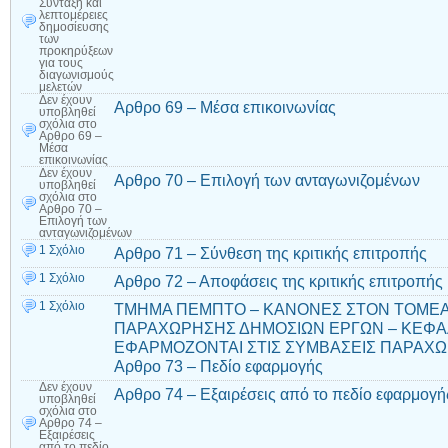
Σύνταξη και
λεπτομέρειες
δημοσίευσης
των
προκηρύξεων
για τους
διαγωνισμούς
μελετών
Δεν έχουν
Αρθρο 69 – Μέσα επικοινωνίας
υποβληθεί
σχόλια
στο
Αρθρο 69 –
Μέσα
επικοινωνίας
Δεν έχουν
Αρθρο 70 – Επιλογή των ανταγωνιζομένων
υποβληθεί
σχόλια
στο
Αρθρο 70 –
Επιλογή των
ανταγωνιζομένων
1 Σχόλιο
Αρθρο 71 – Σύνθεση της κριτικής επιτροπής
1 Σχόλιο
Αρθρο 72 – Αποφάσεις της κριτικής επιτροπής
1 Σχόλιο
ΤΜΗΜΑ ΠΕΜΠΤΟ – ΚΑΝΟΝΕΣ ΣΤΟΝ ΤΟΜΕ
ΠΑΡΑΧΩΡΗΣΗΣ ΔΗΜΟΣΙΩΝ ΕΡΓΩΝ – ΚΕΦΑΛ
ΕΦΑΡΜΟΖΟΝΤΑΙ ΣΤΙΣ ΣΥΜΒΑΣΕΙΣ ΠΑΡΑΧΩ
Αρθρο 73 – Πεδίο εφαρμογής
Δεν έχουν
Αρθρο 74 – Εξαιρέσεις από το πεδίο εφαρμογή
υποβληθεί
σχόλια
στο
Αρθρο 74 –
Εξαιρέσεις
από το πεδίο