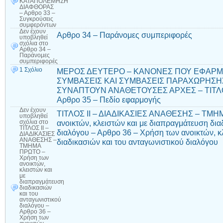
ΚΑΤΑΠΟΛΕΜΗΣΗ
ΔΙΑΦΘΟΡΑΣ
– Αρθρο 33 –
Συγκρούσεις
συμφερόντων
Δεν έχουν
Αρθρο 34 – Παράνομες συμπεριφορές
υποβληθεί
σχόλια
στο
Αρθρο 34 –
Παράνομες
συμπεριφορές
1 Σχόλιο
ΜΕΡΟΣ ΔΕΥΤΕΡΟ – ΚΑΝΟΝΕΣ ΠΟΥ ΕΦΑΡΜΟ
ΣΥΜΒΑΣΕΙΣ ΚΑΙ ΣΥΜΒΑΣΕΙΣ ΠΑΡΑΧΩΡΗΣΗ
ΣΥΝΑΠΤΟΥΝ ΑΝΑΘΕΤΟΥΣΕΣ ΑΡΧΕΣ – ΤΙΤΛΟ
Αρθρο 35 – Πεδίο εφαρμογής
Δεν έχουν
ΤΙΤΛΟΣ ΙΙ – ΔΙΑΔΙΚΑΣΙΕΣ ΑΝΑΘΕΣΗΣ – ΤΜΗ
υποβληθεί
ανοικτών, κλειστών και με διαπραγμάτευση δια
σχόλια
στο
ΤΙΤΛΟΣ ΙΙ –
διαλόγου – Αρθρο 36 – Χρήση των ανοικτών, κ
ΔΙΑΔΙΚΑΣΙΕΣ
ΑΝΑΘΕΣΗΣ –
διαδικασιών και του ανταγωνιστικού διαλόγου
ΤΜΗΜΑ
ΠΡΩΤΟ –
Χρήση των
ανοικτών,
κλειστών και
με
διαπραγμάτευση
διαδικασιών
και του
ανταγωνιστικού
διαλόγου –
Αρθρο 36 –
Χρήση των