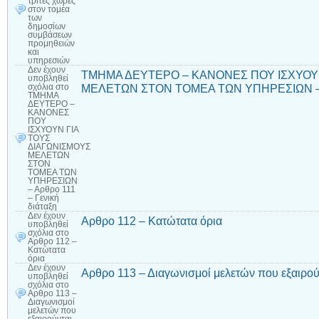
τρίτες χώρες
στον τομέα
των
δημοσίων
συμβάσεων
προμηθειών
και
υπηρεσιών
Δεν έχουν
ΤΜΗΜΑ ΔΕΥΤΕΡΟ – ΚΑΝΟΝΕΣ ΠΟΥ ΙΣΧΥΟΥΝ
υποβληθεί
ΜΕΛΕΤΩΝ ΣΤΟΝ ΤΟΜΕΑ ΤΩΝ ΥΠΗΡΕΣΙΩΝ – Αρθ
σχόλια
στο
ΤΜΗΜΑ
ΔΕΥΤΕΡΟ –
ΚΑΝΟΝΕΣ
ΠΟΥ
ΙΣΧΥΟΥΝ ΓΙΑ
ΤΟΥΣ
ΔΙΑΓΩΝΙΣΜΟΥΣ
ΜΕΛΕΤΩΝ
ΣΤΟΝ
ΤΟΜΕΑ ΤΩΝ
ΥΠΗΡΕΣΙΩΝ
– Αρθρο 111
– Γενική
διάταξη
Δεν έχουν
Αρθρο 112 – Κατώτατα όρια
υποβληθεί
σχόλια
στο
Αρθρο 112 –
Κατώτατα
όρια
Δεν έχουν
Αρθρο 113 – Διαγωνισμοί μελετών που εξαιρού
υποβληθεί
σχόλια
στο
Αρθρο 113 –
Διαγωνισμοί
μελετών που