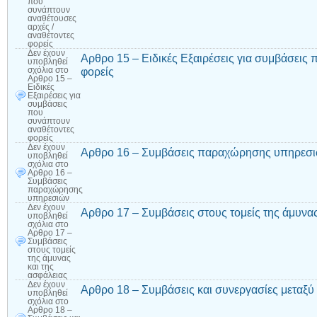
που
συνάπτουν
αναθέτουσες
αρχές /
αναθέτοντες
φορείς
Δεν έχουν
Αρθρο 15 – Ειδικές Εξαιρέσεις για συμβάσεις
υποβληθεί
φορείς
σχόλια
στο
Αρθρο 15 –
Ειδικές
Εξαιρέσεις για
συμβάσεις
που
συνάπτουν
αναθέτοντες
φορείς
Δεν έχουν
Αρθρο 16 – Συμβάσεις παραχώρησης υπηρεσ
υποβληθεί
σχόλια
στο
Αρθρο 16 –
Συμβάσεις
παραχώρησης
υπηρεσιών
Δεν έχουν
Αρθρο 17 – Συμβάσεις στους τομείς της άμυνας
υποβληθεί
σχόλια
στο
Αρθρο 17 –
Συμβάσεις
στους τομείς
της άμυνας
και της
ασφάλειας
Δεν έχουν
Αρθρο 18 – Συμβάσεις και συνεργασίες μεταξ
υποβληθεί
σχόλια
στο
Αρθρο 18 –