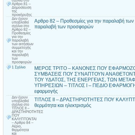
σχόλια
στο
Αρθρο 81 –
Δημοσίευση
της
προκήρυξης
Δεν έχουν
Αρθρο 82 – Προθεσμίες για την παραλαβή των 
υποβληθεί
παραλαβή των προσφορών
σχόλια
στο
Αρθρο 82 –
Προθεσμίες
για την
παραλαβή
των αιτήσεων
συμμετοχής
και την
παραλαβή
των
προσφορών
1 Σχόλιο
ΜΕΡΟΣ ΤΡΙΤΟ – ΚΑΝΟΝΕΣ ΠΟΥ ΕΦΑΡΜΟΖΟ
ΣΥΜΒΑΣΕΙΣ ΠΟΥ ΣΥΝΑΠΤΟΥΝ ΑΝΑΘΕΤΟΝΤ
ΤΟΥ ΥΔΑΤΟΣ, ΤΗΣ ΕΝΕΡΓΕΙΑΣ, ΤΩΝ ΜΕΤ
ΥΠΗΡΕΣΙΩΝ – ΤΙΤΛΟΣ Ι – ΠΕΔΙΟ ΕΦΑΡΜΟΓΗΣ
εφαρμογής
Δεν έχουν
ΤΙΤΛΟΣ ΙΙ – ΔΡΑΣΤΗΡΙΟΤΗΤΕΣ ΠΟΥ ΚΑΛΥΠΤΟΝ
υποβληθεί
θερμότητα και ηλεκτρισμός
σχόλια
στο
ΤΙΤΛΟΣ ΙΙ –
ΔΡΑΣΤΗΡΙΟΤΗΤΕΣ
ΠΟΥ
ΚΑΛΥΠΤΟΝΤΑΙ
– Αρθρο 84 –
Αέριο,
θερμότητα
και