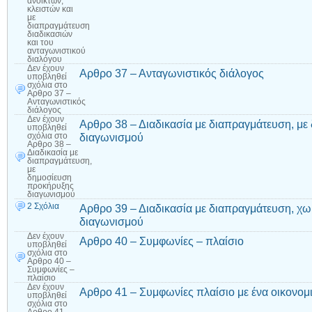
ανοικτών,
κλειστών και
με
διαπραγμάτευση
διαδικασιών
και του
ανταγωνιστικού
διαλόγου
Δεν έχουν
Αρθρο 37 – Ανταγωνιστικός διάλογος
υποβληθεί
σχόλια
στο
Αρθρο 37 –
Ανταγωνιστικός
διάλογος
Δεν έχουν
Αρθρο 38 – Διαδικασία με διαπραγμάτευση, μ
υποβληθεί
διαγωνισμού
σχόλια
στο
Αρθρο 38 –
Διαδικασία με
διαπραγμάτευση,
με
δημοσίευση
προκήρυξης
διαγωνισμού
2 Σχόλια
Αρθρο 39 – Διαδικασία με διαπραγμάτευση, χ
διαγωνισμού
Δεν έχουν
Αρθρο 40 – Συμφωνίες – πλαίσιο
υποβληθεί
σχόλια
στο
Αρθρο 40 –
Συμφωνίες –
πλαίσιο
Δεν έχουν
Αρθρο 41 – Συμφωνίες πλαίσιο με ένα οικονομ
υποβληθεί
σχόλια
στο