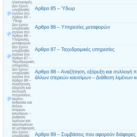
ηλεκτρισμός
Δεν έχουν
Αρθρο 85 – Ύδωρ
υποβληθεί
σχόλια
στο
Αρθρο 85 –
Ύδωρ
Δεν έχουν
Αρθρο 86 – Υπηρεσίες μεταφορών
υποβληθεί
σχόλια
στο
Αρθρο 86 –
Υπηρεσίες
μεταφορών
Δεν έχουν
Αρθρο 87 – Ταχυδρομικές υπηρεσίες
υποβληθεί
σχόλια
στο
Αρθρο 87 –
Ταχυδρομικές
υπηρεσίες
Δεν έχουν
Αρθρο 88 – Αναζήτηση, εξόρυξη και συλλογή πε
υποβληθεί
άλλων στερεών καυσίμων – Διάθεση λιμένων κα
σχόλια
στο
Αρθρο 88 –
Αναζήτηση,
εξόρυξη και
συλλογή
πετρελαίου,
αερίου,
άνθρακα και
άλλων
στερεών
καυσίμων –
Διάθεση
λιμένων και
αερολιμένων
σε μεταφορείς
Δεν έχουν
Αρθρο 89 – Συμβάσεις που αφορούν διάφορες 
υποβληθεί