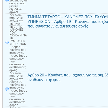
Συμβάσεις και
συνεργασίες
μεταξύ
δημόσιων
αρχών
Δεν έχουν
ΤΜΗΜΑ ΤΕΤΑΡΤΟ – ΚΑΝΟΝΕΣ ΠΟΥ ΙΣΧΥΟΥΝ
υποβληθεί
ΥΠΗΡΕΣΙΩΝ – Αρθρο 19 – Κανόνες που ισχύου
σχόλια
στο
ΤΜΗΜΑ
που συνάπτουν αναθέτουσες αρχές
ΤΕΤΑΡΤΟ –
ΚΑΝΟΝΕΣ
ΠΟΥ
ΙΣΧΥΟΥΝ ΓΙΑ
ΤΙΣ
ΣΥΜΒΑΣΕΙΣ
ΥΠΗΡΕΣΙΩΝ
– Αρθρο 19 –
Κανόνες που
ισχύουν για
τις συμβάσεις
υπηρεσιών
που
συνάπτουν
αναθέτουσες
αρχές
Δεν έχουν
Αρθρο 20 – Κανόνες που ισχύουν για τις συμ
υποβληθεί
αναθέτοντες φορείς
σχόλια
στο
Αρθρο 20 –
Κανόνες που
ισχύουν για
τις συμβάσεις
υπηρεσιών
που
συνάπτουν
αναθέτοντες
φορείς