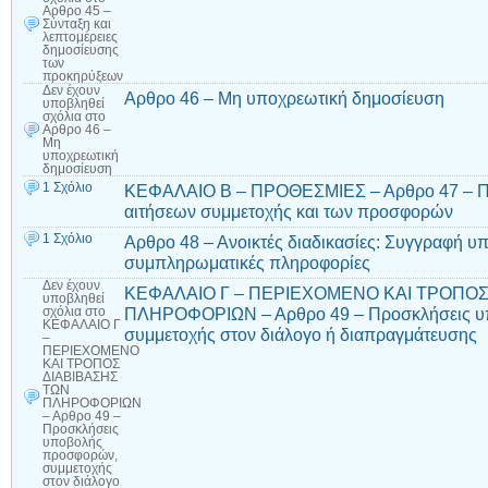
Αρθρο 45 –
Σύνταξη και
λεπτομέρειες
δημοσίευσης
των
προκηρύξεων
Δεν έχουν
Αρθρο 46 – Μη υποχρεωτική δημοσίευση
υποβληθεί
σχόλια
στο
Αρθρο 46 –
Μη
υποχρεωτική
δημοσίευση
1 Σχόλιο
ΚΕΦΑΛΑΙΟ Β – ΠΡΟΘΕΣΜΙΕΣ – Αρθρο 47 – Πρ
αιτήσεων συμμετοχής και των προσφορών
1 Σχόλιο
Αρθρο 48 – Ανοικτές διαδικασίες: Συγγραφή υ
συμπληρωματικές πληροφορίες
Δεν έχουν
ΚΕΦΑΛΑΙΟ Γ – ΠΕΡΙΕΧΟΜΕΝΟ ΚΑΙ ΤΡΟΠΟΣ
υποβληθεί
ΠΛΗΡΟΦΟΡΙΩΝ – Αρθρο 49 – Προσκλήσεις υ
σχόλια
στο
ΚΕΦΑΛΑΙΟ Γ
συμμετοχής στον διάλογο ή διαπραγμάτευσης
–
ΠΕΡΙΕΧΟΜΕΝΟ
ΚΑΙ ΤΡΟΠΟΣ
ΔΙΑΒΙΒΑΣΗΣ
ΤΩΝ
ΠΛΗΡΟΦΟΡΙΩΝ
– Αρθρο 49 –
Προσκλήσεις
υποβολής
προσφορών,
συμμετοχής
στον διάλογο