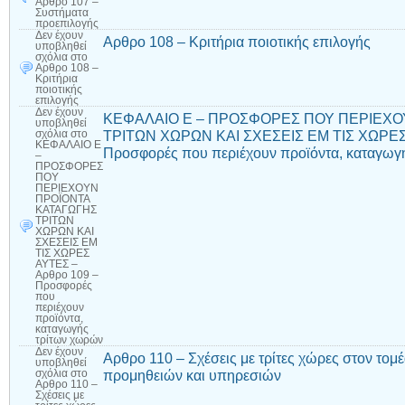
Αρθρο 107 –
Συστήματα
προεπιλογής
Δεν έχουν
Αρθρο 108 – Κριτήρια ποιοτικής επιλογής
υποβληθεί
σχόλια
στο
Αρθρο 108 –
Κριτήρια
ποιοτικής
επιλογής
Δεν έχουν
ΚΕΦΑΛΑΙΟ Ε – ΠΡΟΣΦΟΡΕΣ ΠΟΥ ΠΕΡΙΕΧΟ
υποβληθεί
ΤΡΙΤΩΝ ΧΩΡΩΝ ΚΑΙ ΣΧΕΣΕΙΣ ΕΜ ΤΙΣ ΧΩΡΕΣ 
σχόλια
στο
ΚΕΦΑΛΑΙΟ Ε
Προσφορές που περιέχουν προϊόντα, καταγωγ
–
ΠΡΟΣΦΟΡΕΣ
ΠΟΥ
ΠΕΡΙΕΧΟΥΝ
ΠΡΟΪΟΝΤΑ
ΚΑΤΑΓΩΓΗΣ
ΤΡΙΤΩΝ
ΧΩΡΩΝ ΚΑΙ
ΣΧΕΣΕΙΣ ΕΜ
ΤΙΣ ΧΩΡΕΣ
ΑΥΤΕΣ –
Αρθρο 109 –
Προσφορές
που
περιέχουν
προϊόντα,
καταγωγής
τρίτων χωρών
Δεν έχουν
Αρθρο 110 – Σχέσεις με τρίτες χώρες στον τ
υποβληθεί
προμηθειών και υπηρεσιών
σχόλια
στο
Αρθρο 110 –
Σχέσεις με