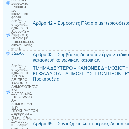
Αρθρο 41 –
Συμφωνίες
πλαίσιο με
ένα
οικονομικό
φορέα
Δεν έχουν
Αρθρο 42 – Συμφωνίες Πλαίσιο με περισσότερ
υποβληθεί
σχόλια
στο
Αρθρο 42 –
Συμφωνίες
Πλαίσιο με
περισσότερους
οικονομικούς
φορείς
1 Σχόλιο
Αρθρο 43 – Συμβάσεις δημοσίων έργων: ειδικο
κατασκευή κοινωνικών κατοικιών
Δεν έχουν
ΤΜΗΜΑ ΔΕΥΤΕΡΟ – ΚΑΝΟΝΕΣ ΔΗΜΟΣΙΟΤΗΤ
υποβληθεί
ΚΕΦΑΛΑΙΟ Α – ΔΗΜΟΣΙΕΥΣΗ ΤΩΝ ΠΡΟΚΗΡΥ
σχόλια
στο
ΤΜΗΜΑ
Προκηρύξεις
ΔΕΥΤΕΡΟ –
ΚΑΝΟΝΕΣ
ΔΗΜΟΣΙΟΤΗΤΑΣ
ΚΑΙ
ΔΙΑΦΑΝΕΙΑΣ
– ΚΕΦΑΛΑΙΟ
Α –
ΔΗΜΟΣΙΕΥΣΗ
ΤΩΝ
ΠΡΟΚΗΡΥΞΕΩΝ
– Αρθρο 44 –
Προκηρύξεις
Δεν έχουν
Αρθρο 45 – Σύνταξη και λεπτομέρειες δημοσί
υποβληθεί
σχόλια
στο