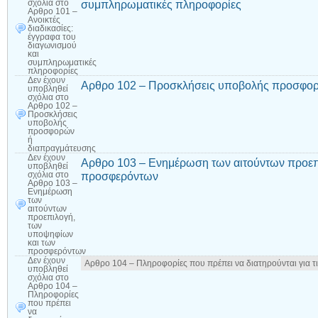
συμπληρωματικές πληροφορίες
σχόλια
στο
Αρθρο 101 –
Ανοικτές
διαδικασίες:
έγγραφα του
διαγωνισμού
και
συμπληρωματικές
πληροφορίες
Δεν έχουν
Αρθρο 102 – Προσκλήσεις υποβολής προσφορ
υποβληθεί
σχόλια
στο
Αρθρο 102 –
Προσκλήσεις
υποβολής
προσφορών
ή
διαπραγμάτευσης
Δεν έχουν
Αρθρο 103 – Ενημέρωση των αιτούντων προεπ
υποβληθεί
προσφερόντων
σχόλια
στο
Αρθρο 103 –
Ενημέρωση
των
αιτούντων
προεπιλογή,
των
υποψηφίων
και των
προσφερόντων
Δεν έχουν
Αρθρο 104 – Πληροφορίες που πρέπει να διατηρούνται για τ
υποβληθεί
σχόλια
στο
Αρθρο 104 –
Πληροφορίες
που πρέπει
να