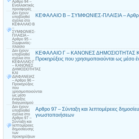
Αρθρο 94 –
Εναλλακτικές
προσφορές
Δεν έχουν
ΚΕΦΑΛΑΙΟ Β – ΣΥΜΦΩΝΙΕΣ-ΠΛΑΙΣΙΑ – Αρθρο 
υποβληθεί
σχόλια
στο
ΚΕΦΑΛΑΙΟ Β
–
ΣΥΜΦΩΝΙΕΣ-
ΠΛΑΙΣΙΑ –
Αρθρο 95 –
Συμφωνίες-
πλαίσιο
Δεν έχουν
ΚΕΦΑΛΑΙΟ Γ – ΚΑΝΟΝΕΣ ΔΗΜΟΣΙΟΤΗΤΑΣ ΚΑ
υποβληθεί
Προκηρύξεις που χρησιμοποιούνται ως μέσο έ
σχόλια
στο
ΚΕΦΑΛΑΙΟ Γ
– ΚΑΝΟΝΕΣ
ΔΗΜΟΣΙΟΤΗΤΑΣ
ΚΑΙ
ΔΙΑΦΑΝΕΙΑΣ
– Αρθρο 96 –
Προκηρύξεις
που
χρησιμοποιούνται
ως μέσο
έναρξης
διαγωνισμού
Δεν έχουν
Αρθρο 97 – Σύνταξη και λεπτομέρειες δημοσί
υποβληθεί
γνωστοποιήσεων
σχόλια
στο
Αρθρο 97 –
Σύνταξη και
λεπτομέρειες
δημοσίευσης
των
προκηρύξεων