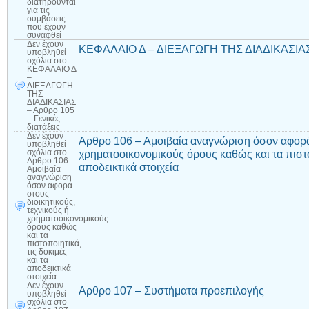
διατηρούνται
για τις
συμβάσεις
που έχουν
συναφθεί
Δεν έχουν
ΚΕΦΑΛΑΙΟ Δ – ΔΙΕΞΑΓΩΓΗ ΤΗΣ ΔΙΑΔΙΚΑΣΙΑΣ – 
υποβληθεί
σχόλια
στο
ΚΕΦΑΛΑΙΟ Δ
–
ΔΙΕΞΑΓΩΓΗ
ΤΗΣ
ΔΙΑΔΙΚΑΣΙΑΣ
– Αρθρο 105
– Γενικές
διατάξεις
Δεν έχουν
Αρθρο 106 – Αμοιβαία αναγνώριση όσον αφορά 
υποβληθεί
χρηματοοικονομικούς όρους καθώς και τα πιστοπ
σχόλια
στο
Αρθρο 106 –
αποδεικτικά στοιχεία
Αμοιβαία
αναγνώριση
όσον αφορά
στους
διοικητικούς,
τεχνικούς ή
χρηματοοικονομικούς
όρους καθώς
και τα
πιστοποιητικά,
τις δοκιμές
και τα
αποδεικτικά
στοιχεία
Δεν έχουν
Αρθρο 107 – Συστήματα προεπιλογής
υποβληθεί
σχόλια
στο