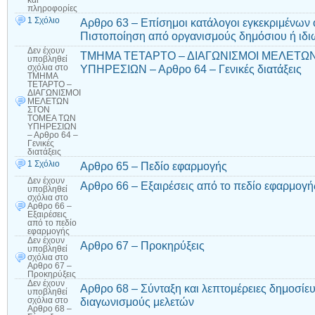
και
πληροφορίες
1 Σχόλιο
Αρθρο 63 – Επίσημοι κατάλογοι εγκεκριμένων
Πιστοποίηση από οργανισμούς δημόσιου ή ιδιω
Δεν έχουν
ΤΜΗΜΑ ΤΕΤΑΡΤΟ – ΔΙΑΓΩΝΙΣΜΟΙ ΜΕΛΕΤΩ
υποβληθεί
ΥΠΗΡΕΣΙΩΝ – Αρθρο 64 – Γενικές διατάξεις
σχόλια
στο
ΤΜΗΜΑ
ΤΕΤΑΡΤΟ –
ΔΙΑΓΩΝΙΣΜΟΙ
ΜΕΛΕΤΩΝ
ΣΤΟΝ
ΤΟΜΕΑ ΤΩΝ
ΥΠΗΡΕΣΙΩΝ
– Αρθρο 64 –
Γενικές
διατάξεις
1 Σχόλιο
Αρθρο 65 – Πεδίο εφαρμογής
Δεν έχουν
Αρθρο 66 – Εξαιρέσεις από το πεδίο εφαρμογή
υποβληθεί
σχόλια
στο
Αρθρο 66 –
Εξαιρέσεις
από το πεδίο
εφαρμογής
Δεν έχουν
Αρθρο 67 – Προκηρύξεις
υποβληθεί
σχόλια
στο
Αρθρο 67 –
Προκηρύξεις
Δεν έχουν
Αρθρο 68 – Σύνταξη και λεπτομέρειες δημοσίε
υποβληθεί
διαγωνισμούς μελετών
σχόλια
στο
Αρθρο 68 –