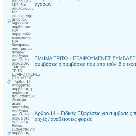
Αρθρο 12 –
αγορών
Μέθοδοι
υπολογισμού
της
εκτιμώμενης
αξίας των
δημοσίων
συμβάσεων,
των
συμφωνιών –
πλαισίων και
των
δυναμικών
συστημάτων
αγορών
Δεν έχουν
ΤΜΗΜΑ ΤΡΙΤΟ – ΕΞΑΙΡΟΥΜΕΝΕΣ ΣΥΜΒΑΣΕΙΣ 
υποβληθεί
συμβάσεις ή συμβάσεις που απαιτούν ιδιαίτερ
σχόλια
στο
ΤΜΗΜΑ
ΤΡΙΤΟ –
ΕΞΑΙΡΟΥΜΕΝΕΣ
ΣΥΜΒΑΣΕΙΣ
– Αρθρο 13 –
Απόρρητες
συμβάσεις ή
συμβάσεις
που απαιτούν
ιδιαίτερα
μέτρα
ασφαλείας
Δεν έχουν
Αρθρο 14 – Ειδικές Εξαιρέσεις για συμβάσεις
υποβληθεί
αρχές / αναθέτοντες φορείς
σχόλια
στο
Αρθρο 14 –
Ειδικές
Εξαιρέσεις για
συμβάσεις