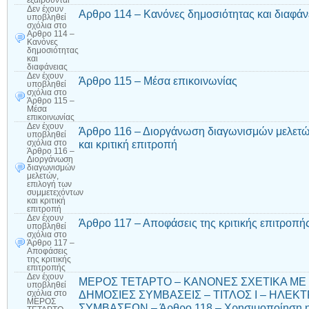
εξαιρούνται
Δεν έχουν
Αρθρο 114 – Κανόνες δημοσιότητας και διαφάν
υποβληθεί
σχόλια
στο
Αρθρο 114 –
Κανόνες
δημοσιότητας
και
διαφάνειας
Δεν έχουν
Άρθρο 115 – Μέσα επικοινωνίας
υποβληθεί
σχόλια
στο
Άρθρο 115 –
Μέσα
επικοινωνίας
Δεν έχουν
Άρθρο 116 – Διοργάνωση διαγωνισμών μελετώ
υποβληθεί
και κριτική επιτροπή
σχόλια
στο
Άρθρο 116 –
Διοργάνωση
διαγωνισμών
μελετών,
επιλογή των
συμμετεχόντων
και κριτική
επιτροπή
Δεν έχουν
Άρθρο 117 – Αποφάσεις της κριτικής επιτροπή
υποβληθεί
σχόλια
στο
Άρθρο 117 –
Αποφάσεις
της κριτικής
επιτροπής
Δεν έχουν
ΜΕΡΟΣ ΤΕΤΑΡΤΟ – ΚΑΝΟΝΕΣ ΣΧΕΤΙΚΑ ΜΕ
υποβληθεί
ΔΗΜΟΣΙΕΣ ΣΥΜΒΑΣΕΙΣ – ΤΙΤΛΟΣ Ι – ΗΛΕ
σχόλια
στο
ΜΕΡΟΣ
ΣΥΜΒΑΣΕΩΝ – Άρθρο 118 – Χρησιμοποίηση η