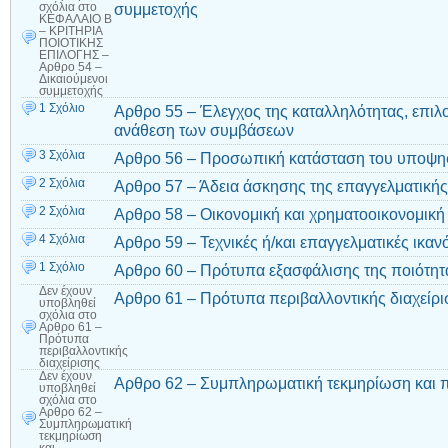
συμμετοχής
σχόλια
στο
ΚΕΦΑΛΑΙΟ Β
– ΚΡΙΤΗΡΙΑ
ΠΟΙΟΤΙΚΗΣ
ΕΠΙΛΟΓΗΣ –
Αρθρο 54 –
Δικαιούμενοι
συμμετοχής
1 Σχόλιο
Αρθρο 55 – Έλεγχος της καταλληλότητας, επιλ
ανάθεση των συμβάσεων
3 Σχόλια
Αρθρο 56 – Προσωπική κατάσταση του υποψη
2 Σχόλια
Αρθρο 57 – Άδεια άσκησης της επαγγελματικής
2 Σχόλια
Αρθρο 58 – Οικονομική και χρηματοοικονομική
4 Σχόλια
Αρθρο 59 – Τεχνικές ή/και επαγγελματικές ικαν
1 Σχόλιο
Αρθρο 60 – Πρότυπα εξασφάλισης της ποιότητ
Δεν έχουν
Αρθρο 61 – Πρότυπα περιβαλλοντικής διαχείρι
υποβληθεί
σχόλια
στο
Αρθρο 61 –
Πρότυπα
περιβαλλοντικής
διαχείρισης
Δεν έχουν
Αρθρο 62 – Συμπληρωματική τεκμηρίωση και 
υποβληθεί
σχόλια
στο
Αρθρο 62 –
Συμπληρωματική
τεκμηρίωση