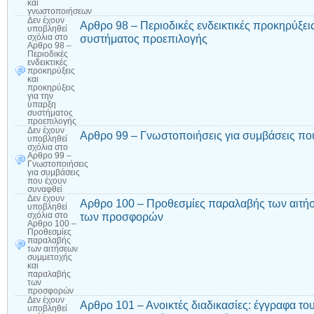
και
γνωστοποιήσεων
Δεν έχουν
Αρθρο 98 – Περιοδικές ενδεικτικές προκηρύξει
υποβληθεί
συστήματος προεπιλογής
σχόλια
στο
Αρθρο 98 –
Περιοδικές
ενδεικτικές
προκηρύξεις
και
προκηρύξεις
για την
ύπαρξη
συστήματος
προεπιλογής
Δεν έχουν
Αρθρο 99 – Γνωστοποιήσεις για συμβάσεις πο
υποβληθεί
σχόλια
στο
Αρθρο 99 –
Γνωστοποιήσεις
για συμβάσεις
που έχουν
συναφθεί
Δεν έχουν
Αρθρο 100 – Προθεσμίες παραλαβής των αιτή
υποβληθεί
των προσφορών
σχόλια
στο
Αρθρο 100 –
Προθεσμίες
παραλαβής
των αιτήσεων
συμμετοχής
και
παραλαβής
των
προσφορών
Δεν έχουν
Αρθρο 101 – Ανοικτές διαδικασίες: έγγραφα το
υποβληθεί