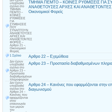
Δεν έχουν
ΤΜΗΜΑ ΠΕΜΤΟ – ΚΟΙΝΕΣ ΡΥΘΜΙΣΕΙΣ ΓΙΑ 
υποβληθεί
ΑΝΑΘΕΤΟΥΣΕΣ ΑΡΧΕΣ ΚΑΙ ΑΝΑΘΕΤΟΝΤΕΣ Φ
σχόλια
στο
ΤΜΗΜΑ
Οικονομικοί Φορείς
ΠΕΜΤΟ –
ΚΟΙΝΕΣ
ΡΥΘΜΙΣΕΙΣ
ΓΙΑ
ΣΥΜΒΑΣΕΙΣ
ΠΟΥ
ΣΥΝΑΠΤΟΥΝ
ΑΝΑΘΕΤΟΥΣΕΣ
ΑΡΧΕΣ ΚΑΙ
ΑΝΑΘΕΤΟΝΤΕΣ
ΦΟΡΕΙΣ –
Αρθρο 21 –
Οικονομικοί
Φορείς
1 Σχόλιο
Αρθρο 22 – Εχεμύθεια
Δεν έχουν
Αρθρο 23 – Προστασία διαβαθμισμένων πληρ
υποβληθεί
σχόλια
στο
Αρθρο 23 –
Προστασία
διαβαθμισμένων
πληροφοριών
Δεν έχουν
Αρθρο 24 – Κανόνες που εφαρμόζονται στην ε
υποβληθεί
διαγωνισμού
σχόλια
στο
Αρθρο 24 –
Κανόνες που
εφαρμόζονται
στην
επικοινωνία
των μερών
του