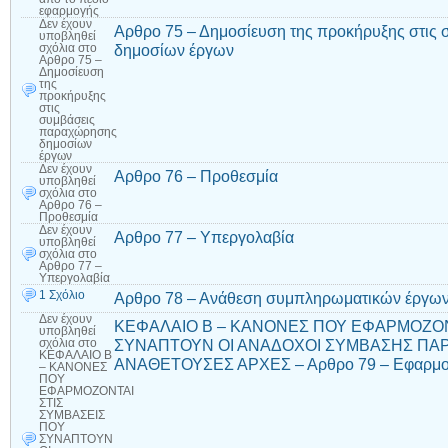
εφαρμογής
Δεν έχουν
Αρθρο 75 – Δημοσίευση της προκήρυξης στις
υποβληθεί
δημοσίων έργων
σχόλια
στο
Αρθρο 75 –
Δημοσίευση
της
προκήρυξης
στις
συμβάσεις
παραχώρησης
δημοσίων
έργων
Δεν έχουν
Αρθρο 76 – Προθεσμία
υποβληθεί
σχόλια
στο
Αρθρο 76 –
Προθεσμία
Δεν έχουν
Αρθρο 77 – Υπεργολαβία
υποβληθεί
σχόλια
στο
Αρθρο 77 –
Υπεργολαβία
1 Σχόλιο
Αρθρο 78 – Ανάθεση συμπληρωματικών έργων
Δεν έχουν
ΚΕΦΑΛΑΙΟ Β – ΚΑΝΟΝΕΣ ΠΟΥ ΕΦΑΡΜΟΖΟΝ
υποβληθεί
ΣΥΝΑΠΤΟΥΝ ΟΙ ΑΝΑΔΟΧΟΙ ΣΥΜΒΑΣΗΣ ΠΑΡ
σχόλια
στο
ΚΕΦΑΛΑΙΟ Β
ΑΝΑΘΕΤΟΥΣΕΣ ΑΡΧΕΣ – Αρθρο 79 – Εφαρμοσ
– ΚΑΝΟΝΕΣ
ΠΟΥ
ΕΦΑΡΜΟΖΟΝΤΑΙ
ΣΤΙΣ
ΣΥΜΒΑΣΕΙΣ
ΠΟΥ
ΣΥΝΑΠΤΟΥΝ