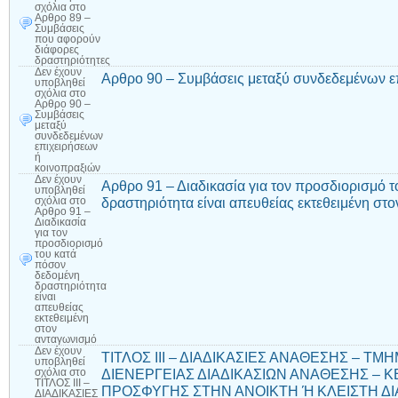
σχόλια
στο
Αρθρο 89 –
Συμβάσεις
που αφορούν
διάφορες
δραστηριότητες
Δεν έχουν
Αρθρο 90 – Συμβάσεις μεταξύ συνδεδεμένων ε
υποβληθεί
σχόλια
στο
Αρθρο 90 –
Συμβάσεις
μεταξύ
συνδεδεμένων
επιχειρήσεων
ή
κοινοπραξιών
Δεν έχουν
Αρθρο 91 – Διαδικασία για τον προσδιορισμό 
υποβληθεί
δραστηριότητα είναι απευθείας εκτεθειμένη στ
σχόλια
στο
Αρθρο 91 –
Διαδικασία
για τον
προσδιορισμό
του κατά
πόσον
δεδομένη
δραστηριότητα
είναι
απευθείας
εκτεθειμένη
στον
ανταγωνισμό
Δεν έχουν
ΤΙΤΛΟΣ ΙΙΙ – ΔΙΑΔΙΚΑΣΙΕΣ ΑΝΑΘΕΣΗΣ – Τ
υποβληθεί
ΔΙΕΝΕΡΓΕΙΑΣ ΔΙΑΔΙΚΑΣΙΩΝ ΑΝΑΘΕΣΗΣ – Κ
σχόλια
στο
ΤΙΤΛΟΣ ΙΙΙ –
ΠΡΟΣΦΥΓΗΣ ΣΤΗΝ ΑΝΟΙΚΤΗ Ή ΚΛΕΙΣΤΗ ΔΙΑ
ΔΙΑΔΙΚΑΣΙΕΣ