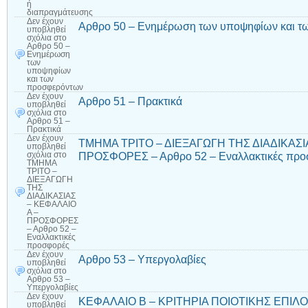
ή
διαπραγμάτευσης
Δεν έχουν
Αρθρο 50 – Ενημέρωση των υποψηφίων και τ
υποβληθεί
σχόλια
στο
Αρθρο 50 –
Ενημέρωση
των
υποψηφίων
και των
προσφερόντων
Δεν έχουν
Αρθρο 51 – Πρακτικά
υποβληθεί
σχόλια
στο
Αρθρο 51 –
Πρακτικά
Δεν έχουν
ΤΜΗΜΑ ΤΡΙΤΟ – ΔΙΕΞΑΓΩΓΗ ΤΗΣ ΔΙΑΔΙΚΑΣΙ
υποβληθεί
ΠΡΟΣΦΟΡΕΣ – Αρθρο 52 – Εναλλακτικές προ
σχόλια
στο
ΤΜΗΜΑ
ΤΡΙΤΟ –
ΔΙΕΞΑΓΩΓΗ
ΤΗΣ
ΔΙΑΔΙΚΑΣΙΑΣ
– ΚΕΦΑΛΑΙΟ
Α –
ΠΡΟΣΦΟΡΕΣ
– Αρθρο 52 –
Εναλλακτικές
προσφορές
Δεν έχουν
Αρθρο 53 – Υπεργολαβίες
υποβληθεί
σχόλια
στο
Αρθρο 53 –
Υπεργολαβίες
Δεν έχουν
ΚΕΦΑΛΑΙΟ Β – ΚΡΙΤΗΡΙΑ ΠΟΙΟΤΙΚΗΣ ΕΠΙΛΟΓΗ
υποβληθεί