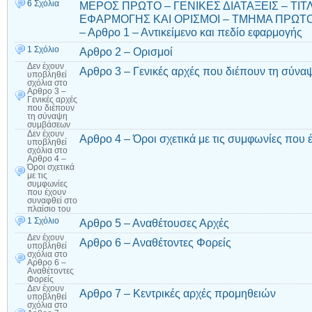
6 Σχόλια
ΜΕΡΟΣ ΠΡΩΤΟ – ΓΕΝΙΚΕΣ ΔΙΑΤΑΞΕΙΣ – ΤΙΤΛ
ΕΦΑΡΜΟΓΗΣ ΚΑΙ ΟΡΙΣΜΟΙ – ΤΜΗΜΑ ΠΡΩΤΟ 
– Αρθρο 1 – Αντικείμενο και πεδίο εφαρμογής
1 Σχόλιο
Αρθρο 2 – Ορισμοί
Δεν έχουν
Αρθρο 3 – Γενικές αρχές που διέπουν τη σύν
υποβληθεί
σχόλια
στο
Αρθρο 3 –
Γενικές αρχές
που διέπουν
τη σύναψη
συμβάσεων
Δεν έχουν
Αρθρο 4 – Όροι σχετικά με τις συμφωνίες που 
υποβληθεί
σχόλια
στο
Αρθρο 4 –
Όροι σχετικά
με τις
συμφωνίες
που έχουν
συναφθεί στο
πλαίσιο του
1 Σχόλιο
Αρθρο 5 – Αναθέτουσες Αρχές
Δεν έχουν
Αρθρο 6 – Αναθέτοντες Φορείς
υποβληθεί
σχόλια
στο
Αρθρο 6 –
Αναθέτοντες
Φορείς
Δεν έχουν
Αρθρο 7 – Κεντρικές αρχές προμηθειών
υποβληθεί
σχόλια
στο