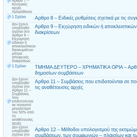
Αρθρο 7 –
Κεντρικές
αρχές
προμηθειών
1 Σχόλιο
Αρθρο 8 – Ειδικές ρυθμίσεις σχετικά με τις συ
Δεν έχουν
Αρθρο 9 – Εκχώρηση ειδικών ή αποκλειστικών
υποβληθεί
διακρίσεων
σχόλια
στο
Αρθρο 9 –
Εκχώρηση
ειδικών ή
αποκλειστικών
δικαιωμάτων:
ρήτρα
αποφυγής
διακρίσεων
1 Σχόλιο
ΤΜΗΜΑ ΔΕΥΤΕΡΟ – ΧΡΗΜΑΤΙΚΑ ΟΡΙΑ – Αρθρο 
δημοσίων συμβάσεων
Δεν έχουν
Αρθρο 11 – Συμβάσεις που επιδοτούνται σε π
υποβληθεί
τις αναθέτουσες αρχές
σχόλια
στο
Αρθρο 11 –
Συμβάσεις
που
επιδοτούνται
σε ποσοστό
μεγαλύτερο
του 50% από
τις
αναθέτουσες
αρχές
Δεν έχουν
Αρθρο 12 – Μέθοδοι υπολογισμού της εκτιμώμ
υποβληθεί
συμβάσεων, των συμφωνιών – πλαισίων και τ
σχόλια
στο