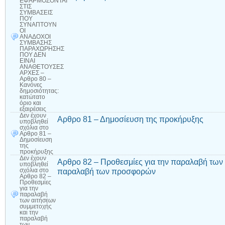
ΕΦΑΡΜΟΖΟΝΤΑΙ
ΣΤΙΣ
ΣΥΜΒΑΣΕΙΣ
ΠΟΥ
ΣΥΝΑΠΤΟΥΝ
ΟΙ
ΑΝΑΔΟΧΟΙ
ΣΥΜΒΑΣΗΣ
ΠΑΡΑΧΩΡΗΣΗΣ
ΠΟΥ ΔΕΝ
ΕΙΝΑΙ
ΑΝΑΘΕΤΟΥΣΕΣ
ΑΡΧΕΣ –
Αρθρο 80 –
Κανόνες
δημοσιότητας:
κατώτατο
όριο και
εξαιρέσεις
Δεν έχουν
Αρθρο 81 – Δημοσίευση της προκήρυξης
υποβληθεί
σχόλια
στο
Αρθρο 81 –
Δημοσίευση
της
προκήρυξης
Δεν έχουν
Αρθρο 82 – Προθεσμίες για την παραλαβή των 
υποβληθεί
παραλαβή των προσφορών
σχόλια
στο
Αρθρο 82 –
Προθεσμίες
για την
παραλαβή
των αιτήσεων
συμμετοχής
και την
παραλαβή
των