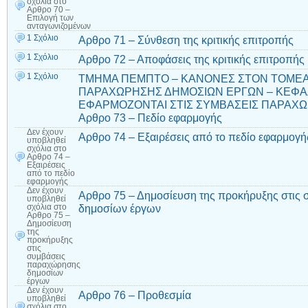
σχόλια
στο
Αρθρο 70 –
Επιλογή των
ανταγωνιζομένων
1 Σχόλιο
Αρθρο 71 – Σύνθεση της κριτικής επιτροπής
1 Σχόλιο
Αρθρο 72 – Αποφάσεις της κριτικής επιτροπής
1 Σχόλιο
ΤΜΗΜΑ ΠΕΜΠΤΟ – ΚΑΝΟΝΕΣ ΣΤΟΝ ΤΟΜΕ
ΠΑΡΑΧΩΡΗΣΗΣ ΔΗΜΟΣΙΩΝ ΕΡΓΩΝ – ΚΕΦΑΛ
ΕΦΑΡΜΟΖΟΝΤΑΙ ΣΤΙΣ ΣΥΜΒΑΣΕΙΣ ΠΑΡΑΧΩ
Αρθρο 73 – Πεδίο εφαρμογής
Δεν έχουν
Αρθρο 74 – Εξαιρέσεις από το πεδίο εφαρμογή
υποβληθεί
σχόλια
στο
Αρθρο 74 –
Εξαιρέσεις
από το πεδίο
εφαρμογής
Δεν έχουν
Αρθρο 75 – Δημοσίευση της προκήρυξης στις
υποβληθεί
δημοσίων έργων
σχόλια
στο
Αρθρο 75 –
Δημοσίευση
της
προκήρυξης
στις
συμβάσεις
παραχώρησης
δημοσίων
έργων
Δεν έχουν
Αρθρο 76 – Προθεσμία
υποβληθεί
σχόλια
στο