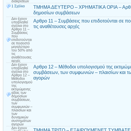
διακρίσεων
1 Σχόλιο
ΤΜΗΜΑ ΔΕΥΤΕΡΟ – ΧΡΗΜΑΤΙΚΑ ΟΡΙΑ – Αρθρο 
δημοσίων συμβάσεων
Δεν έχουν
Αρθρο 11 – Συμβάσεις που επιδοτούνται σε π
υποβληθεί
τις αναθέτουσες αρχές
σχόλια
στο
Αρθρο 11 –
Συμβάσεις
που
επιδοτούνται
σε ποσοστό
μεγαλύτερο
του 50% από
τις
αναθέτουσες
αρχές
Δεν έχουν
Αρθρο 12 – Μέθοδοι υπολογισμού της εκτιμώμ
υποβληθεί
συμβάσεων, των συμφωνιών – πλαισίων και τ
σχόλια
στο
Αρθρο 12 –
αγορών
Μέθοδοι
υπολογισμού
της
εκτιμώμενης
αξίας των
δημοσίων
συμβάσεων,
των
συμφωνιών –
πλαισίων και
των
δυναμικών
συστημάτων
αγορών
Δεν έχουν
ΤΜΗΜΑ ΤΡΙΤΟ – ΕΞΑΙΡΟΥΜΕΝΕΣ ΣΥΜΒΑΣΕΙΣ 