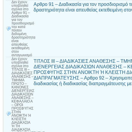
Δεν έχουν
Αρθρο 91 – Διαδικασία για τον προσδιορισμό 
υποβληθεί
δραστηριότητα είναι απευθείας εκτεθειμένη στ
σχόλια
στο
Αρθρο 91 –
Διαδικασία
για τον
προσδιορισμό
του κατά
πόσον
δεδομένη
δραστηριότητα
είναι
απευθείας
εκτεθειμένη
στον
ανταγωνισμό
Δεν έχουν
ΤΙΤΛΟΣ ΙΙΙ – ΔΙΑΔΙΚΑΣΙΕΣ ΑΝΑΘΕΣΗΣ – Τ
υποβληθεί
ΔΙΕΝΕΡΓΕΙΑΣ ΔΙΑΔΙΚΑΣΙΩΝ ΑΝΑΘΕΣΗΣ – Κ
σχόλια
στο
ΤΙΤΛΟΣ ΙΙΙ –
ΠΡΟΣΦΥΓΗΣ ΣΤΗΝ ΑΝΟΙΚΤΗ Ή ΚΛΕΙΣΤΗ ΔΙΑ
ΔΙΑΔΙΚΑΣΙΕΣ
ΑΝΑΘΕΣΗΣ –
ΔΙΑΠΡΑΓΜΑΤΕΥΣΗΣ – Αρθρο 92 – Χρησιμοποίη
ΤΜΗΜΑ
διαδικασίας ή διαδικασίας διαπραγμάτευσης μ
ΠΡΩΤΟ –
ΚΑΝΟΝΕΣ
ΔΙΕΝΕΡΓΕΙΑΣ
ΔΙΑΔΙΚΑΣΙΩΝ
ΑΝΑΘΕΣΗΣ –
ΚΕΦΑΛΑΙΟ Α
– ΟΡΟΙ
ΠΡΟΣΦΥΓΗΣ
ΣΤΗΝ
ΑΝΟΙΚΤΗ Ή
ΚΛΕΙΣΤΗ
ΔΙΑΔΙΚΑΣΙΑ
Ή ΤΗ
ΔΙΑΔΙΚΑΣΙΑ