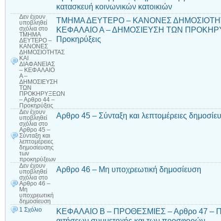
κατασκευή κοινωνικών κατοικιών
Δεν έχουν
ΤΜΗΜΑ ΔΕΥΤΕΡΟ – ΚΑΝΟΝΕΣ ΔΗΜΟΣΙΟΤΗΤ
υποβληθεί
ΚΕΦΑΛΑΙΟ Α – ΔΗΜΟΣΙΕΥΣΗ ΤΩΝ ΠΡΟΚΗΡΥ
σχόλια
στο
ΤΜΗΜΑ
Προκηρύξεις
ΔΕΥΤΕΡΟ –
ΚΑΝΟΝΕΣ
ΔΗΜΟΣΙΟΤΗΤΑΣ
ΚΑΙ
ΔΙΑΦΑΝΕΙΑΣ
– ΚΕΦΑΛΑΙΟ
Α –
ΔΗΜΟΣΙΕΥΣΗ
ΤΩΝ
ΠΡΟΚΗΡΥΞΕΩΝ
– Αρθρο 44 –
Προκηρύξεις
Δεν έχουν
Αρθρο 45 – Σύνταξη και λεπτομέρειες δημοσί
υποβληθεί
σχόλια
στο
Αρθρο 45 –
Σύνταξη και
λεπτομέρειες
δημοσίευσης
των
προκηρύξεων
Δεν έχουν
Αρθρο 46 – Μη υποχρεωτική δημοσίευση
υποβληθεί
σχόλια
στο
Αρθρο 46 –
Μη
υποχρεωτική
δημοσίευση
1 Σχόλιο
ΚΕΦΑΛΑΙΟ Β – ΠΡΟΘΕΣΜΙΕΣ – Αρθρο 47 – Πρ
αιτήσεων συμμετοχής και των προσφορών