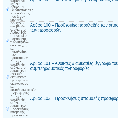
υποβληθεί
σχόλια
στο
Αρθρο 99 –
Γνωστοποιήσεις
για συμβάσεις
που έχουν
συναφθεί
Δεν έχουν
Αρθρο 100 – Προθεσμίες παραλαβής των αιτή
υποβληθεί
των προσφορών
σχόλια
στο
Αρθρο 100 –
Προθεσμίες
παραλαβής
των αιτήσεων
συμμετοχής
και
παραλαβής
των
προσφορών
Δεν έχουν
Αρθρο 101 – Ανοικτές διαδικασίες: έγγραφα το
υποβληθεί
συμπληρωματικές πληροφορίες
σχόλια
στο
Αρθρο 101 –
Ανοικτές
διαδικασίες:
έγγραφα του
διαγωνισμού
και
συμπληρωματικές
πληροφορίες
Δεν έχουν
Αρθρο 102 – Προσκλήσεις υποβολής προσφορ
υποβληθεί
σχόλια
στο
Αρθρο 102 –
Προσκλήσεις
υποβολής
προσφορών