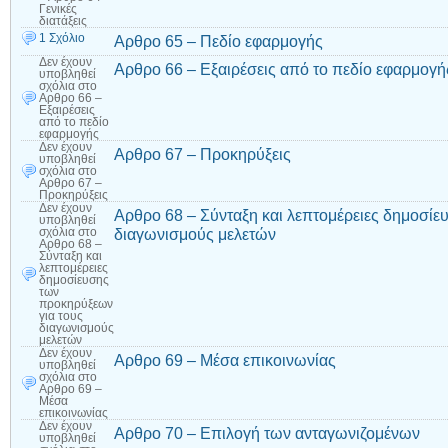
Γενικές
διατάξεις
1 Σχόλιο
Αρθρο 65 – Πεδίο εφαρμογής
Δεν έχουν
Αρθρο 66 – Εξαιρέσεις από το πεδίο εφαρμογή
υποβληθεί
σχόλια
στο
Αρθρο 66 –
Εξαιρέσεις
από το πεδίο
εφαρμογής
Δεν έχουν
Αρθρο 67 – Προκηρύξεις
υποβληθεί
σχόλια
στο
Αρθρο 67 –
Προκηρύξεις
Δεν έχουν
Αρθρο 68 – Σύνταξη και λεπτομέρειες δημοσίε
υποβληθεί
διαγωνισμούς μελετών
σχόλια
στο
Αρθρο 68 –
Σύνταξη και
λεπτομέρειες
δημοσίευσης
των
προκηρύξεων
για τους
διαγωνισμούς
μελετών
Δεν έχουν
Αρθρο 69 – Μέσα επικοινωνίας
υποβληθεί
σχόλια
στο
Αρθρο 69 –
Μέσα
επικοινωνίας
Δεν έχουν
Αρθρο 70 – Επιλογή των ανταγωνιζομένων
υποβληθεί