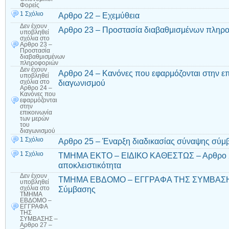
Φορείς
1 Σχόλιο
Αρθρο 22 – Εχεμύθεια
Δεν έχουν
Αρθρο 23 – Προστασία διαβαθμισμένων πληρ
υποβληθεί
σχόλια
στο
Αρθρο 23 –
Προστασία
διαβαθμισμένων
πληροφοριών
Δεν έχουν
Αρθρο 24 – Κανόνες που εφαρμόζονται στην ε
υποβληθεί
διαγωνισμού
σχόλια
στο
Αρθρο 24 –
Κανόνες που
εφαρμόζονται
στην
επικοινωνία
των μερών
του
διαγωνισμού
1 Σχόλιο
Αρθρο 25 – Έναρξη διαδικασίας σύναψης σύμ
1 Σχόλιο
ΤΜΗΜΑ ΕΚΤΟ – ΕΙΔΙΚΟ ΚΑΘΕΣΤΩΣ – Αρθρο 26 
αποκλειστικότητα
Δεν έχουν
ΤΜΗΜΑ ΕΒΔΟΜΟ – ΕΓΓΡΑΦΑ ΤΗΣ ΣΥΜΒΑΣΗΣ 
υποβληθεί
Σύμβασης
σχόλια
στο
ΤΜΗΜΑ
ΕΒΔΟΜΟ –
ΕΓΓΡΑΦΑ
ΤΗΣ
ΣΥΜΒΑΣΗΣ –
Αρθρο 27 –