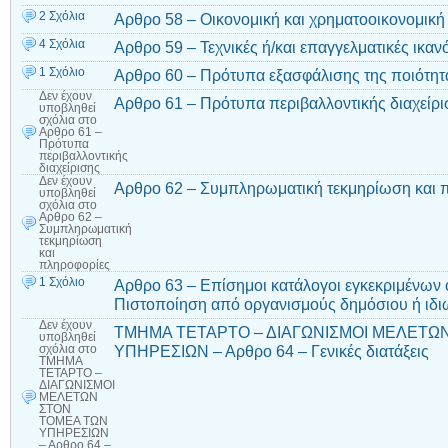
2 Σχόλια
Αρθρο 58 – Οικονομική και χρηματοοικονομική
4 Σχόλια
Αρθρο 59 – Τεχνικές ή/και επαγγελματικές ικαν
1 Σχόλιο
Αρθρο 60 – Πρότυπα εξασφάλισης της ποιότητ
Δεν έχουν
Αρθρο 61 – Πρότυπα περιβαλλοντικής διαχείρι
υποβληθεί
σχόλια
στο
Αρθρο 61 –
Πρότυπα
περιβαλλοντικής
διαχείρισης
Δεν έχουν
Αρθρο 62 – Συμπληρωματική τεκμηρίωση και 
υποβληθεί
σχόλια
στο
Αρθρο 62 –
Συμπληρωματική
τεκμηρίωση
και
πληροφορίες
1 Σχόλιο
Αρθρο 63 – Επίσημοι κατάλογοι εγκεκριμένων
Πιστοποίηση από οργανισμούς δημόσιου ή ιδιω
Δεν έχουν
ΤΜΗΜΑ ΤΕΤΑΡΤΟ – ΔΙΑΓΩΝΙΣΜΟΙ ΜΕΛΕΤΩ
υποβληθεί
ΥΠΗΡΕΣΙΩΝ – Αρθρο 64 – Γενικές διατάξεις
σχόλια
στο
ΤΜΗΜΑ
ΤΕΤΑΡΤΟ –
ΔΙΑΓΩΝΙΣΜΟΙ
ΜΕΛΕΤΩΝ
ΣΤΟΝ
ΤΟΜΕΑ ΤΩΝ
ΥΠΗΡΕΣΙΩΝ
– Αρθρο 64 –