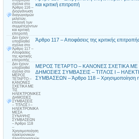
υποβληθεί
και κριτική επιτροπή
σχόλια
στο
Άρθρο 116 –
Διοργάνωση
διαγωνισμών
μελετών,
επιλογή των
συμμετεχόντων
και κριτική
επιτροπή
Δεν έχουν
Άρθρο 117 – Αποφάσεις της κριτικής επιτροπή
υποβληθεί
σχόλια
στο
Άρθρο 117 –
Αποφάσεις
της κριτικής
επιτροπής
Δεν έχουν
ΜΕΡΟΣ ΤΕΤΑΡΤΟ – ΚΑΝΟΝΕΣ ΣΧΕΤΙΚΑ ΜΕ
υποβληθεί
ΔΗΜΟΣΙΕΣ ΣΥΜΒΑΣΕΙΣ – ΤΙΤΛΟΣ Ι – ΗΛΕ
σχόλια
στο
ΜΕΡΟΣ
ΣΥΜΒΑΣΕΩΝ – Άρθρο 118 – Χρησιμοποίηση η
ΤΕΤΑΡΤΟ –
ΚΑΝΟΝΕΣ
ΣΧΕΤΙΚΑ ΜΕ
ΤΙΣ
ΗΛΕΚΤΡΟΝΙΚΕΣ
ΔΗΜΟΣΙΕΣ
ΣΥΜΒΑΣΕΙΣ
– ΤΙΤΛΟΣ Ι –
ΗΛΕΚΤΡΟΝΙΚΑ
ΜΕΣΑ
ΣΥΝΑΨΗΣ
ΣΥΜΒΑΣΕΩΝ
– Άρθρο 118
–
Χρησιμοποίηση
ηλεκτρονικών
πλειστηριασμών