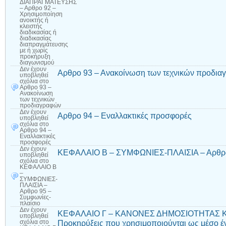
ΔΙΑΠΡΑΓΜΑΤΕΥΣΗΣ
– Αρθρο 92 –
Χρησιμοποίηση
ανοικτής ή
κλειστής
διαδικασίας ή
διαδικασίας
διαπραγμάτευσης
με ή χωρίς
προκήρυξη
διαγωνισμού
Δεν έχουν
Αρθρο 93 – Ανακοίνωση των τεχνικών προδι
υποβληθεί
σχόλια
στο
Αρθρο 93 –
Ανακοίνωση
των τεχνικών
προδιαγραφών
Δεν έχουν
Αρθρο 94 – Εναλλακτικές προσφορές
υποβληθεί
σχόλια
στο
Αρθρο 94 –
Εναλλακτικές
προσφορές
Δεν έχουν
ΚΕΦΑΛΑΙΟ Β – ΣΥΜΦΩΝΙΕΣ-ΠΛΑΙΣΙΑ – Αρθρο 
υποβληθεί
σχόλια
στο
ΚΕΦΑΛΑΙΟ Β
–
ΣΥΜΦΩΝΙΕΣ-
ΠΛΑΙΣΙΑ –
Αρθρο 95 –
Συμφωνίες-
πλαίσιο
Δεν έχουν
ΚΕΦΑΛΑΙΟ Γ – ΚΑΝΟΝΕΣ ΔΗΜΟΣΙΟΤΗΤΑΣ ΚΑ
υποβληθεί
Προκηρύξεις που χρησιμοποιούνται ως μέσο έ
σχόλια
στο