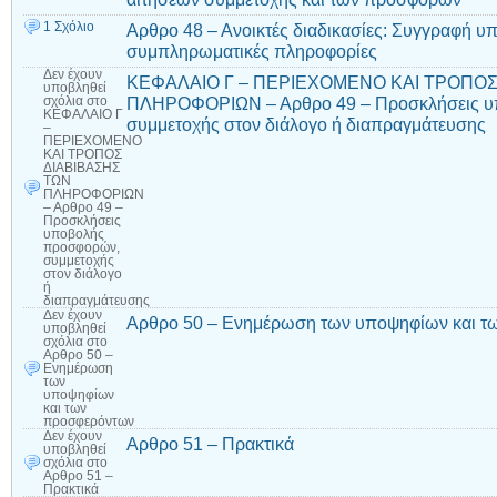
1 Σχόλιο
Αρθρο 48 – Ανοικτές διαδικασίες: Συγγραφή υ
συμπληρωματικές πληροφορίες
Δεν έχουν
ΚΕΦΑΛΑΙΟ Γ – ΠΕΡΙΕΧΟΜΕΝΟ ΚΑΙ ΤΡΟΠΟΣ
υποβληθεί
ΠΛΗΡΟΦΟΡΙΩΝ – Αρθρο 49 – Προσκλήσεις υ
σχόλια
στο
ΚΕΦΑΛΑΙΟ Γ
συμμετοχής στον διάλογο ή διαπραγμάτευσης
–
ΠΕΡΙΕΧΟΜΕΝΟ
ΚΑΙ ΤΡΟΠΟΣ
ΔΙΑΒΙΒΑΣΗΣ
ΤΩΝ
ΠΛΗΡΟΦΟΡΙΩΝ
– Αρθρο 49 –
Προσκλήσεις
υποβολής
προσφορών,
συμμετοχής
στον διάλογο
ή
διαπραγμάτευσης
Δεν έχουν
Αρθρο 50 – Ενημέρωση των υποψηφίων και τ
υποβληθεί
σχόλια
στο
Αρθρο 50 –
Ενημέρωση
των
υποψηφίων
και των
προσφερόντων
Δεν έχουν
Αρθρο 51 – Πρακτικά
υποβληθεί
σχόλια
στο
Αρθρο 51 –
Πρακτικά