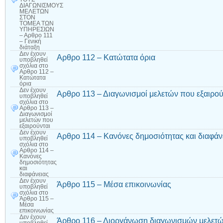
ΔΙΑΓΩΝΙΣΜΟΥΣ
ΜΕΛΕΤΩΝ
ΣΤΟΝ
ΤΟΜΕΑ ΤΩΝ
ΥΠΗΡΕΣΙΩΝ
– Αρθρο 111
– Γενική
διάταξη
Δεν έχουν
Αρθρο 112 – Κατώτατα όρια
υποβληθεί
σχόλια
στο
Αρθρο 112 –
Κατώτατα
όρια
Δεν έχουν
Αρθρο 113 – Διαγωνισμοί μελετών που εξαιρού
υποβληθεί
σχόλια
στο
Αρθρο 113 –
Διαγωνισμοί
μελετών που
εξαιρούνται
Δεν έχουν
Αρθρο 114 – Κανόνες δημοσιότητας και διαφάν
υποβληθεί
σχόλια
στο
Αρθρο 114 –
Κανόνες
δημοσιότητας
και
διαφάνειας
Δεν έχουν
Άρθρο 115 – Μέσα επικοινωνίας
υποβληθεί
σχόλια
στο
Άρθρο 115 –
Μέσα
επικοινωνίας
Δεν έχουν
Άρθρο 116 – Διοργάνωση διαγωνισμών μελετώ