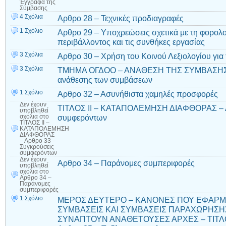
Έγγραφα της
Σύμβασης
4 Σχόλια
Αρθρο 28 – Τεχνικές προδιαγραφές
1 Σχόλιο
Αρθρο 29 – Υποχρεώσεις σχετικά με τη φορολο
περιβάλλοντος και τις συνθήκες εργασίας
3 Σχόλια
Αρθρο 30 – Χρήση του Κοινού Λεξιολογίου για 
3 Σχόλια
ΤΜΗΜΑ ΟΓΔΟΟ – ΑΝΑΘΕΣΗ ΤΗΣ ΣΥΜΒΑΣΗΣ – 
ανάθεσης των συμβάσεων
1 Σχόλιο
Αρθρο 32 – Ασυνήθιστα χαμηλές προσφορές
Δεν έχουν
ΤΙΤΛΟΣ ΙΙ – ΚΑΤΑΠΟΛΕΜΗΣΗ ΔΙΑΦΘΟΡΑΣ – Α
υποβληθεί
συμφερόντων
σχόλια
στο
ΤΙΤΛΟΣ ΙΙ –
ΚΑΤΑΠΟΛΕΜΗΣΗ
ΔΙΑΦΘΟΡΑΣ
– Αρθρο 33 –
Συγκρούσεις
συμφερόντων
Δεν έχουν
Αρθρο 34 – Παράνομες συμπεριφορές
υποβληθεί
σχόλια
στο
Αρθρο 34 –
Παράνομες
συμπεριφορές
1 Σχόλιο
ΜΕΡΟΣ ΔΕΥΤΕΡΟ – ΚΑΝΟΝΕΣ ΠΟΥ ΕΦΑΡΜΟ
ΣΥΜΒΑΣΕΙΣ ΚΑΙ ΣΥΜΒΑΣΕΙΣ ΠΑΡΑΧΩΡΗΣΗ
ΣΥΝΑΠΤΟΥΝ ΑΝΑΘΕΤΟΥΣΕΣ ΑΡΧΕΣ – ΤΙΤΛΟ