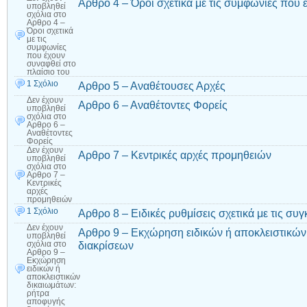
Αρθρο 4 – Όροι σχετικά με τις συμφωνίες που 
υποβληθεί
σχόλια
στο
Αρθρο 4 –
Όροι σχετικά
με τις
συμφωνίες
που έχουν
συναφθεί στο
πλαίσιο του
1 Σχόλιο
Αρθρο 5 – Αναθέτουσες Αρχές
Δεν έχουν
Αρθρο 6 – Αναθέτοντες Φορείς
υποβληθεί
σχόλια
στο
Αρθρο 6 –
Αναθέτοντες
Φορείς
Δεν έχουν
Αρθρο 7 – Κεντρικές αρχές προμηθειών
υποβληθεί
σχόλια
στο
Αρθρο 7 –
Κεντρικές
αρχές
προμηθειών
1 Σχόλιο
Αρθρο 8 – Ειδικές ρυθμίσεις σχετικά με τις συ
Δεν έχουν
Αρθρο 9 – Εκχώρηση ειδικών ή αποκλειστικών
υποβληθεί
διακρίσεων
σχόλια
στο
Αρθρο 9 –
Εκχώρηση
ειδικών ή
αποκλειστικών
δικαιωμάτων:
ρήτρα
αποφυγής