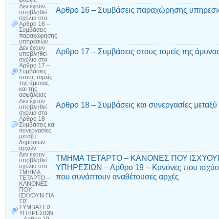
φορείς
Δεν έχουν
Αρθρο 16 – Συμβάσεις παραχώρησης υπηρεσ
υποβληθεί
σχόλια
στο
Αρθρο 16 –
Συμβάσεις
παραχώρησης
υπηρεσιών
Δεν έχουν
Αρθρο 17 – Συμβάσεις στους τομείς της άμυνας
υποβληθεί
σχόλια
στο
Αρθρο 17 –
Συμβάσεις
στους τομείς
της άμυνας
και της
ασφάλειας
Δεν έχουν
Αρθρο 18 – Συμβάσεις και συνεργασίες μεταξ
υποβληθεί
σχόλια
στο
Αρθρο 18 –
Συμβάσεις και
συνεργασίες
μεταξύ
δημόσιων
αρχών
Δεν έχουν
ΤΜΗΜΑ ΤΕΤΑΡΤΟ – ΚΑΝΟΝΕΣ ΠΟΥ ΙΣΧΥΟΥΝ
υποβληθεί
ΥΠΗΡΕΣΙΩΝ – Αρθρο 19 – Κανόνες που ισχύου
σχόλια
στο
ΤΜΗΜΑ
που συνάπτουν αναθέτουσες αρχές
ΤΕΤΑΡΤΟ –
ΚΑΝΟΝΕΣ
ΠΟΥ
ΙΣΧΥΟΥΝ ΓΙΑ
ΤΙΣ
ΣΥΜΒΑΣΕΙΣ
ΥΠΗΡΕΣΙΩΝ