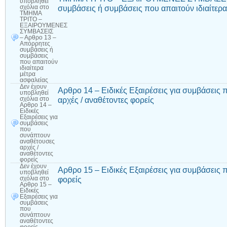
υποβληθεί
συμβάσεις ή συμβάσεις που απαιτούν ιδιαίτερ
σχόλια
στο
ΤΜΗΜΑ
ΤΡΙΤΟ –
ΕΞΑΙΡΟΥΜΕΝΕΣ
ΣΥΜΒΑΣΕΙΣ
– Αρθρο 13 –
Απόρρητες
συμβάσεις ή
συμβάσεις
που απαιτούν
ιδιαίτερα
μέτρα
ασφαλείας
Δεν έχουν
Αρθρο 14 – Ειδικές Εξαιρέσεις για συμβάσεις
υποβληθεί
αρχές / αναθέτοντες φορείς
σχόλια
στο
Αρθρο 14 –
Ειδικές
Εξαιρέσεις για
συμβάσεις
που
συνάπτουν
αναθέτουσες
αρχές /
αναθέτοντες
φορείς
Δεν έχουν
Αρθρο 15 – Ειδικές Εξαιρέσεις για συμβάσεις
υποβληθεί
φορείς
σχόλια
στο
Αρθρο 15 –
Ειδικές
Εξαιρέσεις για
συμβάσεις
που
συνάπτουν
αναθέτοντες