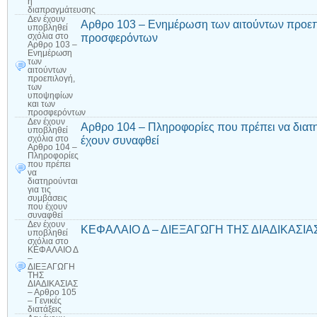
ή
διαπραγμάτευσης
Δεν έχουν
Αρθρο 103 – Ενημέρωση των αιτούντων προεπ
υποβληθεί
προσφερόντων
σχόλια
στο
Αρθρο 103 –
Ενημέρωση
των
αιτούντων
προεπιλογή,
των
υποψηφίων
και των
προσφερόντων
Δεν έχουν
Αρθρο 104 – Πληροφορίες που πρέπει να διατη
υποβληθεί
έχουν συναφθεί
σχόλια
στο
Αρθρο 104 –
Πληροφορίες
που πρέπει
να
διατηρούνται
για τις
συμβάσεις
που έχουν
συναφθεί
Δεν έχουν
ΚΕΦΑΛΑΙΟ Δ – ΔΙΕΞΑΓΩΓΗ ΤΗΣ ΔΙΑΔΙΚΑΣΙΑΣ – 
υποβληθεί
σχόλια
στο
ΚΕΦΑΛΑΙΟ Δ
–
ΔΙΕΞΑΓΩΓΗ
ΤΗΣ
ΔΙΑΔΙΚΑΣΙΑΣ
– Αρθρο 105
– Γενικές
διατάξεις