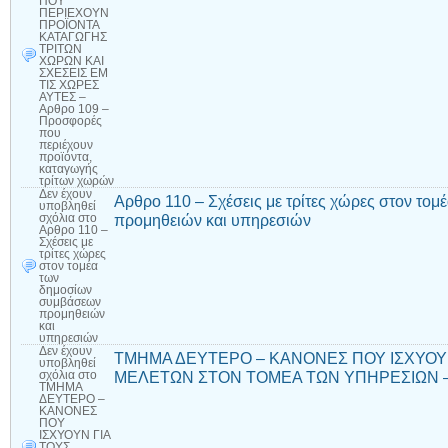
ΠΟΥ
ΠΕΡΙΕΧΟΥΝ
ΠΡΟΪΟΝΤΑ
ΚΑΤΑΓΩΓΗΣ
ΤΡΙΤΩΝ
ΧΩΡΩΝ ΚΑΙ
ΣΧΕΣΕΙΣ ΕΜ
ΤΙΣ ΧΩΡΕΣ
ΑΥΤΕΣ –
Αρθρο 109 –
Προσφορές
που
περιέχουν
προϊόντα,
καταγωγής
τρίτων χωρών
Δεν έχουν
Αρθρο 110 – Σχέσεις με τρίτες χώρες στον τ
υποβληθεί
προμηθειών και υπηρεσιών
σχόλια
στο
Αρθρο 110 –
Σχέσεις με
τρίτες χώρες
στον τομέα
των
δημοσίων
συμβάσεων
προμηθειών
και
υπηρεσιών
Δεν έχουν
ΤΜΗΜΑ ΔΕΥΤΕΡΟ – ΚΑΝΟΝΕΣ ΠΟΥ ΙΣΧΥΟΥΝ
υποβληθεί
ΜΕΛΕΤΩΝ ΣΤΟΝ ΤΟΜΕΑ ΤΩΝ ΥΠΗΡΕΣΙΩΝ – Αρθ
σχόλια
στο
ΤΜΗΜΑ
ΔΕΥΤΕΡΟ –
ΚΑΝΟΝΕΣ
ΠΟΥ
ΙΣΧΥΟΥΝ ΓΙΑ
ΤΟΥΣ