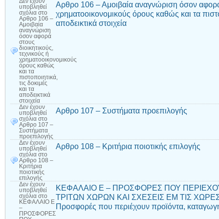
Δεν έχουν
Αρθρο 106 – Αμοιβαία αναγνώριση όσον αφορά 
υποβληθεί
χρηματοοικονομικούς όρους καθώς και τα πιστοπ
σχόλια
στο
Αρθρο 106 –
αποδεικτικά στοιχεία
Αμοιβαία
αναγνώριση
όσον αφορά
στους
διοικητικούς,
τεχνικούς ή
χρηματοοικονομικούς
όρους καθώς
και τα
πιστοποιητικά,
τις δοκιμές
και τα
αποδεικτικά
στοιχεία
Δεν έχουν
Αρθρο 107 – Συστήματα προεπιλογής
υποβληθεί
σχόλια
στο
Αρθρο 107 –
Συστήματα
προεπιλογής
Δεν έχουν
Αρθρο 108 – Κριτήρια ποιοτικής επιλογής
υποβληθεί
σχόλια
στο
Αρθρο 108 –
Κριτήρια
ποιοτικής
επιλογής
Δεν έχουν
ΚΕΦΑΛΑΙΟ Ε – ΠΡΟΣΦΟΡΕΣ ΠΟΥ ΠΕΡΙΕΧΟ
υποβληθεί
ΤΡΙΤΩΝ ΧΩΡΩΝ ΚΑΙ ΣΧΕΣΕΙΣ ΕΜ ΤΙΣ ΧΩΡΕΣ 
σχόλια
στο
ΚΕΦΑΛΑΙΟ Ε
Προσφορές που περιέχουν προϊόντα, καταγωγ
–
ΠΡΟΣΦΟΡΕΣ