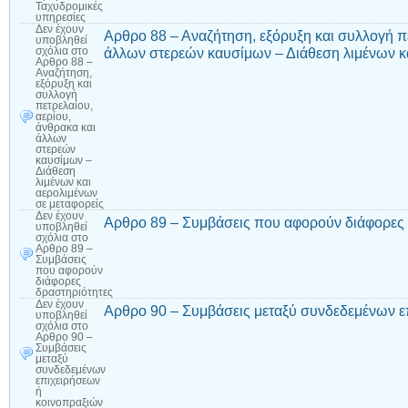
Ταχυδρομικές
υπηρεσίες
Δεν έχουν
Αρθρο 88 – Αναζήτηση, εξόρυξη και συλλογή πε
υποβληθεί
άλλων στερεών καυσίμων – Διάθεση λιμένων κα
σχόλια
στο
Αρθρο 88 –
Αναζήτηση,
εξόρυξη και
συλλογή
πετρελαίου,
αερίου,
άνθρακα και
άλλων
στερεών
καυσίμων –
Διάθεση
λιμένων και
αερολιμένων
σε μεταφορείς
Δεν έχουν
Αρθρο 89 – Συμβάσεις που αφορούν διάφορες 
υποβληθεί
σχόλια
στο
Αρθρο 89 –
Συμβάσεις
που αφορούν
διάφορες
δραστηριότητες
Δεν έχουν
Αρθρο 90 – Συμβάσεις μεταξύ συνδεδεμένων ε
υποβληθεί
σχόλια
στο
Αρθρο 90 –
Συμβάσεις
μεταξύ
συνδεδεμένων
επιχειρήσεων
ή
κοινοπραξιών