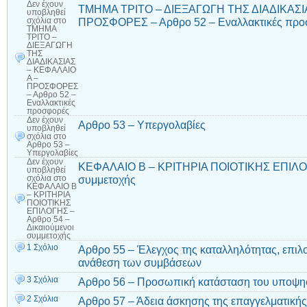
Δεν έχουν
ΤΜΗΜΑ ΤΡΙΤΟ – ΔΙΕΞΑΓΩΓΗ ΤΗΣ ΔΙΑΔΙΚΑΣΙ
υποβληθεί
ΠΡΟΣΦΟΡΕΣ – Αρθρο 52 – Εναλλακτικές προ
σχόλια
στο
ΤΜΗΜΑ
ΤΡΙΤΟ –
ΔΙΕΞΑΓΩΓΗ
ΤΗΣ
ΔΙΑΔΙΚΑΣΙΑΣ
– ΚΕΦΑΛΑΙΟ
Α –
ΠΡΟΣΦΟΡΕΣ
– Αρθρο 52 –
Εναλλακτικές
προσφορές
Δεν έχουν
Αρθρο 53 – Υπεργολαβίες
υποβληθεί
σχόλια
στο
Αρθρο 53 –
Υπεργολαβίες
Δεν έχουν
ΚΕΦΑΛΑΙΟ Β – ΚΡΙΤΗΡΙΑ ΠΟΙΟΤΙΚΗΣ ΕΠΙΛΟΓΗ
υποβληθεί
συμμετοχής
σχόλια
στο
ΚΕΦΑΛΑΙΟ Β
– ΚΡΙΤΗΡΙΑ
ΠΟΙΟΤΙΚΗΣ
ΕΠΙΛΟΓΗΣ –
Αρθρο 54 –
Δικαιούμενοι
συμμετοχής
1 Σχόλιο
Αρθρο 55 – Έλεγχος της καταλληλότητας, επιλ
ανάθεση των συμβάσεων
3 Σχόλια
Αρθρο 56 – Προσωπική κατάσταση του υποψη
2 Σχόλια
Αρθρο 57 – Άδεια άσκησης της επαγγελματικής