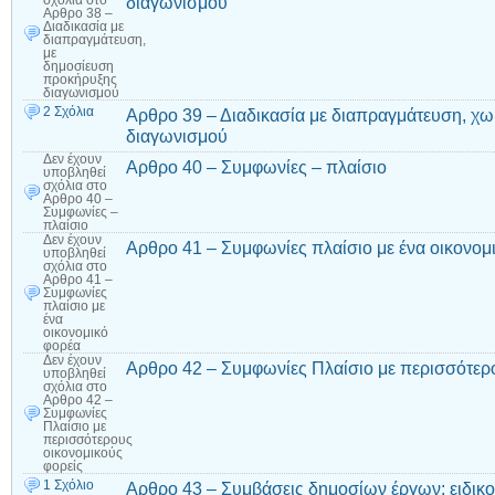
διαγωνισμού
σχόλια
στο
Αρθρο 38 –
Διαδικασία με
διαπραγμάτευση,
με
δημοσίευση
προκήρυξης
διαγωνισμού
2 Σχόλια
Αρθρο 39 – Διαδικασία με διαπραγμάτευση, χ
διαγωνισμού
Δεν έχουν
Αρθρο 40 – Συμφωνίες – πλαίσιο
υποβληθεί
σχόλια
στο
Αρθρο 40 –
Συμφωνίες –
πλαίσιο
Δεν έχουν
Αρθρο 41 – Συμφωνίες πλαίσιο με ένα οικονομ
υποβληθεί
σχόλια
στο
Αρθρο 41 –
Συμφωνίες
πλαίσιο με
ένα
οικονομικό
φορέα
Δεν έχουν
Αρθρο 42 – Συμφωνίες Πλαίσιο με περισσότερ
υποβληθεί
σχόλια
στο
Αρθρο 42 –
Συμφωνίες
Πλαίσιο με
περισσότερους
οικονομικούς
φορείς
1 Σχόλιο
Αρθρο 43 – Συμβάσεις δημοσίων έργων: ειδικο