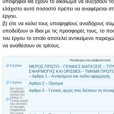
υποψήφιοι θα έχουν το δικαίωμα να αυξήσουν τ
ελάχιστο αυτό ποσοστό πρέπει να αναφέρεται 
έργου.
β) είτε να καλεί τους υποψηφίους αναδόχους 
υποδείξουν οι ίδιοι με τις προσφορές τους, το π
του έργου το οποίο αποτελεί αντικείμενο παραχώ
να αναθέσουν σε τρίτους.
Πλοήγηση στη Διαβούλευση
6 Σχόλια
ΜΕΡΟΣ ΠΡΩΤΟ – ΓΕΝΙΚΕΣ ΔΙΑΤΑΞΕΙΣ – ΤΙΤΛ
ΕΦΑΡΜΟΓΗΣ ΚΑΙ ΟΡΙΣΜΟΙ – ΤΜΗΜΑ ΠΡΩΤΟ 
– Αρθρο 1 – Αντικείμενο και πεδίο εφαρμογής
1 Σχόλιο
Αρθρο 2 – Ορισμοί
Δεν έχουν
Αρθρο 3 – Γενικές αρχές που διέπουν τη σύν
υποβληθεί
σχόλια
στο
Αρθρο 3 –
Γενικές αρχές
που διέπουν
τη σύναψη
συμβάσεων
Δεν έχουν