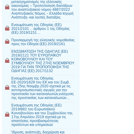
μετασχηματισμός της ελληνικής
οικονομίας – Τροποποίηση διατάξεων
του αναπτυξιακού νόμου 4887/2022
Αναπτυξιακός Νόμος – Ελλάδα Ισχυρή
Ανάπτυξη- και λοιπές διατάξεις
Ενσωμάτωση της Οδηγίας (ΕΕ)
2021/2101 ... άρθρου 1 της Οδηγίας
(ΕΕ) 2019/1151 ...
Προσαρμογή της ελληνικής νομοθεσίας
προς την Οδηγία (ΕΕ) 2019/2161
ΕΝΣΩΜΑΤΩΣΗ ΤΗΣ ΟΔΗΓΙΑΣ (ΕΕ)
2019/2121 ΤΟΥ ΕΥΡΩΠΑΪΚΟΥ
ΚΟΙΝΟΒΟΥΛΙΟΥ ΚΑΙ ΤΟΥ
ΣΥΜΒΟΥΛΙΟΥ ΤΗΣ 27ΗΣ ΝΟΕΜΒΡΙΟΥ
2019 ΓΙΑ ΤΗΝ ΤΡΟΠΟΠΟΙΗΣΗ ΤΗΣ
ΟΔΗΓΙΑΣ (ΕΕ) 2017/1132
Ενσωμάτωση της Οδηγίας
ΕΕ-2020/1828 του ΕΚ και του Συμβ.
της 25ης Νοεμβρ.2020 σχετικά με τις
αντιπροσωπευτικές αγωγές για την
προστασία των καταναλωτών,ενίσχυση
της προστασίας των καταναλωτών...
Ενσωμάτωση της Οδηγίας (ΕΕ)
2019/882 του Ευρωπαϊκού
Κοινοβουλίου και του Συμβουλίου της
17ης Απριλίου 2019 σχετικά με τις
απαιτήσεις προσβασιμότητας
προϊόντων και υπηρεσιών
Ίδρυση, ανάπτυξη, διαχείριση και