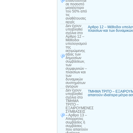
επιδοτούνται
σε ποσοστό
μεγαλύτερο
του 50% από
τις
αναθέτουσες
αρχές
Δεν έχουν
Αρθρο 12 – Μέθοδοι υπολογ
υποβληθεί
πλαισίων και των δυναμικώ
σχόλια
στο
Αρθρο 12 –
Μέθοδοι
υπολογισμού
της
εκτιμώμενης
αξίας των
δημοσίων
συμβάσεων,
των
συμφωνιών –
πλαισίων και
των
δυναμικών
συστημάτων
αγορών
Δεν έχουν
ΤΜΗΜΑ ΤΡΙΤΟ – ΕΞΑΙΡΟΥΜΕ
υποβληθεί
απαιτούν ιδιαίτερα μέτρα α
σχόλια
στο
ΤΜΗΜΑ
ΤΡΙΤΟ –
ΕΞΑΙΡΟΥΜΕΝΕΣ
ΣΥΜΒΑΣΕΙΣ
– Αρθρο 13 –
Απόρρητες
συμβάσεις ή
συμβάσεις
που απαιτούν