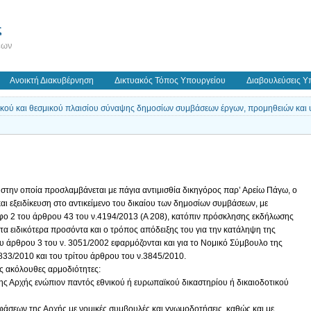
ς
εων
Ανοικτή Διακυβέρνηση
Δικτυακός Τόπος Υπουργείου
Διαβουλεύσεις Υ
ικού και θεσμικού πλαισίου σύναψης δημοσίων συμβάσεων έργων, προμηθειών και
, στην οποία προσλαμβάνεται με πάγια αντιμισθία δικηγόρος παρ’ Αρείω Πάγω, ο
και εξειδίκευση στο αντικείμενο του δικαίου των δημοσίων συμβάσεων, με
ο 2 του άρθρου 43 του ν.4194/2013 (Α 208), κατόπιν πρόσκλησης εκδήλωσης
τα ειδικότερα προσόντα και ο τρόπος απόδειξης του για την κατάληψη της
ου άρθρου 3 του ν. 3051/2002 εφαρμόζονται και για το Νομικό Σύμβουλο της
3833/2010 και του τρίτου άρθρου του ν.3845/2010.
ις ακόλουθες αρμοδιότητες:
ης Αρχής ενώπιον παντός εθνικού ή ευρωπαϊκού δικαστηρίου ή δικαιοδοτικού
οφάσεων της Αρχής με νομικές συμβουλές και γνωμοδοτήσεις, καθώς και με