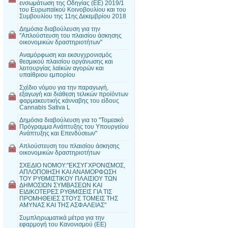
ενσωμάτωση της Οδηγίας (ΕΕ) 2019/1
του Ευρωπαϊκού Κοινοβουλίου και του
Συμβουλίου της 11ης Δεκεμβρίου 2018
Δημόσια διαβούλευση για την
"Απλούστευση του πλαισίου άσκησης
οικονομικών δραστηριοτήτων"
Αναμόρφωση και εκσυγχρονισμός
θεσμικού πλαισίου οργάνωσης και
λειτουργίας λαϊκών αγορών και
υπαίθριου εμπορίου
Σχέδιο νόμου για την παραγωγή,
εξαγωγή και διάθεση τελικών προϊόντων
φαρμακευτικής κάνναβης του είδους
Cannabis Sativa L
Δημόσια διαβούλευση για το "Τομεακό
Πρόγραμμα Ανάπτυξης του Υπουργείου
Ανάπτυξης και Επενδύσεων"
Απλούστευση του πλαισίου άσκησης
οικονομικών δραστηριοτήτων
ΣΧΕΔΙΟ ΝΟΜΟΥ:"ΕΚΣΥΓΧΡΟΝΙΣΜΟΣ,
ΑΠΛΟΠΟΙΗΣΗ ΚΑΙ ΑΝΑΜΟΡΦΩΣΗ
ΤΟΥ ΡΥΘΜΙΣΤΙΚΟΥ ΠΛΑΙΣΙΟΥ ΤΩΝ
ΔΗΜΟΣΙΩΝ ΣΥΜΒΑΣΕΩΝ ΚΑΙ
ΕΙΔΙΚΟΤΕΡΕΣ ΡΥΘΜΙΣΕΙΣ ΓΙΑ ΤΙΣ
ΠΡΟΜΗΘΕΙΕΣ ΣΤΟΥΣ ΤΟΜΕΙΣ ΤΗΣ
ΑΜΥΝΑΣ ΚΑΙ ΤΗΣ ΑΣΦΑΛΕΙΑΣ"
Συμπληρωματικά μέτρα για την
εφαρμογή του Κανονισμού (ΕΕ)