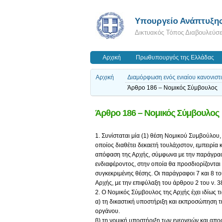
Υπουργείο Ανάπτυξη
Δικτυακός Τόπος Διαβουλεύσ
Αρχική
Πρωθυπουργός της Ελλάδας
Αρχική
Διαμόρφωση ενός ενιαίου κανονιστ
Άρθρο 186 – Νομικός Σύμβουλος
Άρθρο 186 – Νομικός Σύμβουλος
1. Συνίσταται μία (1) θέση Νομικού Συμβούλου
οποίος διαθέτει δεκαετή τουλάχιστον, εμπειρία 
απόφαση της Αρχής, σύμφωνα με την παράγραφ
ενδιαφέροντος, στην οποία θα προσδιορίζονται 
συγκεκριμένης θέσης. Οι παράγραφοι 7 και 8 τ
Αρχής, με την επιφύλαξη του άρθρου 2 του ν. 
2. Ο Νομικός Σύμβουλος της Αρχής έχει ιδίως τ
α) τη δικαστική υποστήριξη και εκπροσώπηση τ
οργάνου.
β) τη νομική υποστήριξη των ενεργειών και απ