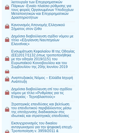
λειτουργία των Επιχειρηματικών
Πάρκων -Ενιαίο πλαίσιο ρύθμισης για
τους φορείς Οργανωμένων Υποδοχέων
Μεταποιητικών και Επιχειρηματικών
Δραστηριοτήτων
Κανονισμός Απονομής Ελληνικού
Σήματος στον ζύθο
Δημόσια διαβούλευση σχέδιο νόμου με
τίτλο «Εξυγίανση Ναυπηγείων
Ελευσίνας»
Ενσωμάτωση Κεφαλαίου III της Οδηγίας
(ΕΕ)2017/1132,όπως τροποποιήθηκε
με την οδηγία 2019/1151 του
Ευρωπαϊκού Κοινοβουλίου και του
Συμβουλίου της 20ής Ιουνίου 2019
Αναπτυξιακός Νόμος – Ελλάδα Ισχυρή
Ανάπτυξη
Δημόσια διαβούλευση επί του σχεδίου
νόμου με τίτλο:«Ρυθμίσεις για τις
Εταιρείες - Τεχνοβλαστούς»
Στρατηγικές επενδύσεις και βελτίωση
του επενδυτικού περιβάλλοντος μέσω
της επιτάχυνσης διαδικασιών στις
ιδιωτικές και στρατηγικές επενδύσεις
Εκσυγχρονισμός του δικαίου
ανταγωνισμού για την ψηφιακή εποχή-
Τροποποίηση ν. 3959/2011 &