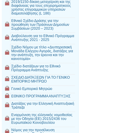
2019/1150-δίκαιη μεταχείριση και της
διαφάνειας για τους επιχειρηματικούς
χρήστες επιγραμμικών υπηρεσιών
διαμεσολάβησης (L 186)
Εθνικό Σχέδιο Δράσης για την
προώθηση των Πράσινων Δημοσίων
Συμβάσεων (2020 – 2023)
Διαβούλευση για το Εθνικό Πρόγραμμα
Ανάπτυξης 2021 - 2025
Σχέδιο Νόμου με τίτλο «Διυπηρεσιακή
Μονάδα Ελέγχου Αγοράς, διατάξεις για
την ανάπτυξη, την έρευνα και την
καινοτομία»
Σχέδιο διατάξεων για το Εθνικό
Πρόγραμμα Ανάπτυξης
ΣΧΕΔΙΟ ΔΙΑΤΑΞΕΩΝ ΓΙΑ ΤΟ ΓΕΝΙΚΟ
ΕΜΠΟΡΙΚΟ ΜΗΤΡΩΟ
Γενικό Εμπορικό Μητρώο
ΕΘΝΙΚΟ ΠΡΟΓΡΑΜΜΑ ΑΝΑΠΤΥΞΗΣ
Διατάξεις για την Ελληνική Αναπτυξιακή
Τράπεζα
Εναρμόνιση της ελληνικής νομοθεσίας
με την Οδηγία (ΕΕ) 2015/2436 του
Ευρωπαϊκού Κοινοβουλίου
Νόμος για την προσέλκυση