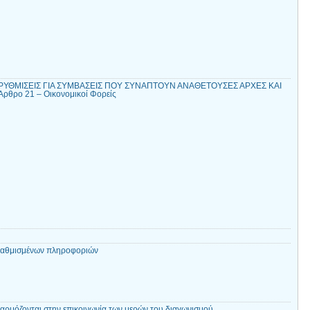
ΡΥΘΜΙΣΕΙΣ ΓΙΑ ΣΥΜΒΑΣΕΙΣ ΠΟΥ ΣΥΝΑΠΤΟΥΝ ΑΝΑΘΕΤΟΥΣΕΣ ΑΡΧΕΣ ΚΑΙ
θρο 21 – Οικονομικοί Φορείς
βαθμισμένων πληροφοριών
αρμόζονται στην επικοινωνία των μερών του διαγωνισμού