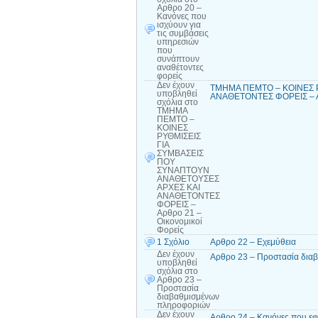
Αρθρο 20 –
Κανόνες που
ισχύουν για
τις συμβάσεις
υπηρεσιών
που
συνάπτουν
αναθέτοντες
φορείς
Δεν έχουν
ΤΜΗΜΑ ΠΕΜΤΟ – ΚΟΙΝΕΣ 
υποβληθεί
ΑΝΑΘΕΤΟΝΤΕΣ ΦΟΡΕΙΣ – Αρ
σχόλια
στο
ΤΜΗΜΑ
ΠΕΜΤΟ –
ΚΟΙΝΕΣ
ΡΥΘΜΙΣΕΙΣ
ΓΙΑ
ΣΥΜΒΑΣΕΙΣ
ΠΟΥ
ΣΥΝΑΠΤΟΥΝ
ΑΝΑΘΕΤΟΥΣΕΣ
ΑΡΧΕΣ ΚΑΙ
ΑΝΑΘΕΤΟΝΤΕΣ
ΦΟΡΕΙΣ –
Αρθρο 21 –
Οικονομικοί
Φορείς
1 Σχόλιο
Αρθρο 22 – Εχεμύθεια
Δεν έχουν
Αρθρο 23 – Προστασία δια
υποβληθεί
σχόλια
στο
Αρθρο 23 –
Προστασία
διαβαθμισμένων
πληροφοριών
Δεν έχουν
Αρθρο 24 – Κανόνες που εφ