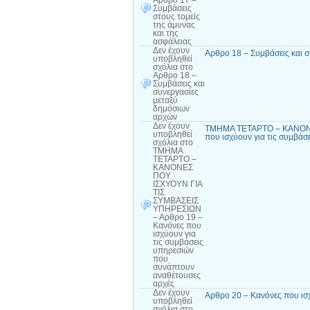
Αρθρο 17 –
Συμβάσεις
στους τομείς
της άμυνας
και της
ασφάλειας
Δεν έχουν
Αρθρο 18 – Συμβάσεις και 
υποβληθεί
σχόλια
στο
Αρθρο 18 –
Συμβάσεις και
συνεργασίες
μεταξύ
δημόσιων
αρχών
Δεν έχουν
ΤΜΗΜΑ ΤΕΤΑΡΤΟ – ΚΑΝΟΝΕ
υποβληθεί
που ισχύουν για τις συμβά
σχόλια
στο
ΤΜΗΜΑ
ΤΕΤΑΡΤΟ –
ΚΑΝΟΝΕΣ
ΠΟΥ
ΙΣΧΥΟΥΝ ΓΙΑ
ΤΙΣ
ΣΥΜΒΑΣΕΙΣ
ΥΠΗΡΕΣΙΩΝ
– Αρθρο 19 –
Κανόνες που
ισχύουν για
τις συμβάσεις
υπηρεσιών
που
συνάπτουν
αναθέτουσες
αρχές
Δεν έχουν
Αρθρο 20 – Κανόνες που ισ
υποβληθεί
σχόλια
στο