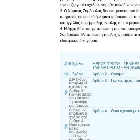
τηνεπεξεργασία σχεδίων νομοθετικών ή κανονισ
3. Ο Νομικός Σύμβουλος δεν επιτρέπεται, για ό
υπηρεσίες σε φυσικά ή νομικά πρόσωπα, σε υ
καταγγελίας της έμμισθης εντολής του εκ μέρου
4. Η Αρχή δύναται, με απόφαση της, να προσφύ
Συμβούλου. Με απόφαση της Αρχής ορίζονται ο
εξωτερικού δικηγόρου.
6 Σχόλια
ΜΕΡΟΣ ΠΡΩΤΟ – ΓΕΝΙΚΕΣ Δ
ΤΜΗΜΑ ΠΡΩΤΟ – ΑΝΤΙΚΕΙΜΕΝ
1 Σχόλιο
Αρθρο 2 – Ορισμοί
Δεν έχουν
Αρθρο 3 – Γενικές αρχές π
υποβληθεί
σχόλια
στο
Αρθρο 3 –
Γενικές αρχές
που διέπουν
τη σύναψη
συμβάσεων
Δεν έχουν
Αρθρο 4 – Όροι σχετικά με 
υποβληθεί
σχόλια
στο
Αρθρο 4 –
Όροι σχετικά
με τις
συμφωνίες
που έχουν
συναφθεί στο