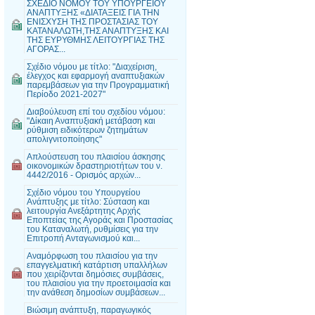
ΣΧΕΔΙΟ ΝΟΜΟΥ ΤΟΥ ΥΠΟΥΡΓΕΙΟΥ
ΑΝΑΠΤΥΞΗΣ «ΔΙΑΤΑΞΕΙΣ ΓΙΑ ΤΗΝ
ΕΝΙΣΧΥΣΗ ΤΗΣ ΠΡΟΣΤΑΣΙΑΣ ΤΟΥ
ΚΑΤΑΝΑΛΩΤΗ,ΤΗΣ ΑΝΑΠΤΥΞΗΣ ΚΑΙ
ΤΗΣ ΕΥΡΥΘΜΗΣ ΛΕΙΤΟΥΡΓΙΑΣ ΤΗΣ
ΑΓΟΡΑΣ...
Σχέδιο νόμου με τίτλο: "Διαχείριση,
έλεγχος και εφαρμογή αναπτυξιακών
παρεμβάσεων για την Προγραμματική
Περίοδο 2021-2027"
Διαβούλευση επί του σχεδίου νόμου:
"Δίκαιη Αναπτυξιακή μετάβαση και
ρύθμιση ειδικότερων ζητημάτων
απολιγνιτοποίησης"
Απλούστευση του πλαισίου άσκησης
οικονομικών δραστηριοτήτων του ν.
4442/2016 - Ορισμός αρχών...
Σχέδιο νόμου του Υπουργείου
Ανάπτυξης με τίτλο: Σύσταση και
λειτουργία Ανεξάρτητης Αρχής
Εποπτείας της Αγοράς και Προστασίας
του Καταναλωτή, ρυθμίσεις για την
Επιτροπή Ανταγωνισμού και...
Αναμόρφωση του πλαισίου για την
επαγγελματική κατάρτιση υπαλλήλων
που χειρίζονται δημόσιες συμβάσεις,
του πλαισίου για την προετοιμασία και
την ανάθεση δημοσίων συμβάσεων...
Βιώσιμη ανάπτυξη, παραγωγικός