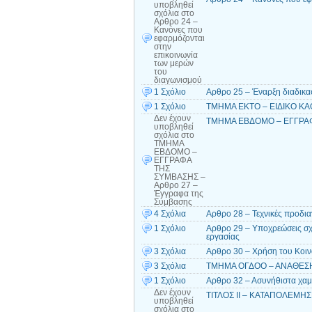
υποβληθεί
σχόλια
στο
Αρθρο 24 –
Κανόνες που
εφαρμόζονται
στην
επικοινωνία
των μερών
του
διαγωνισμού
1 Σχόλιο
Αρθρο 25 – Έναρξη διαδικ
1 Σχόλιο
ΤΜΗΜΑ ΕΚΤΟ – ΕΙΔΙΚΟ ΚΑΘΕ
Δεν έχουν
ΤΜΗΜΑ ΕΒΔΟΜΟ – ΕΓΓΡΑΦΑ
υποβληθεί
σχόλια
στο
ΤΜΗΜΑ
ΕΒΔΟΜΟ –
ΕΓΓΡΑΦΑ
ΤΗΣ
ΣΥΜΒΑΣΗΣ –
Αρθρο 27 –
Έγγραφα της
Σύμβασης
4 Σχόλια
Αρθρο 28 – Τεχνικές προδι
1 Σχόλιο
Αρθρο 29 – Υποχρεώσεις σχε
εργασίας
3 Σχόλια
Αρθρο 30 – Χρήση του Κοινο
3 Σχόλια
ΤΜΗΜΑ ΟΓΔΟΟ – ΑΝΑΘΕΣΗ Τ
1 Σχόλιο
Αρθρο 32 – Ασυνήθιστα χα
Δεν έχουν
ΤΙΤΛΟΣ ΙΙ – ΚΑΤΑΠΟΛΕΜΗΣ
υποβληθεί
σχόλια
στο