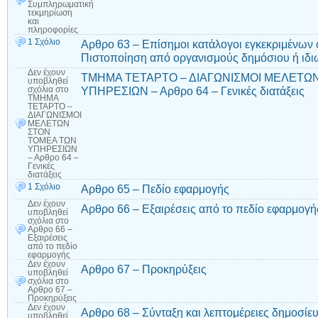
Συμπληρωματική
τεκμηρίωση
και
πληροφορίες
1 Σχόλιο
Αρθρο 63 – Επίσημοι κατάλογοι εγκεκριμένων
Πιστοποίηση από οργανισμούς δημόσιου ή ιδιω
Δεν έχουν
ΤΜΗΜΑ ΤΕΤΑΡΤΟ – ΔΙΑΓΩΝΙΣΜΟΙ ΜΕΛΕΤΩ
υποβληθεί
ΥΠΗΡΕΣΙΩΝ – Αρθρο 64 – Γενικές διατάξεις
σχόλια
στο
ΤΜΗΜΑ
ΤΕΤΑΡΤΟ –
ΔΙΑΓΩΝΙΣΜΟΙ
ΜΕΛΕΤΩΝ
ΣΤΟΝ
ΤΟΜΕΑ ΤΩΝ
ΥΠΗΡΕΣΙΩΝ
– Αρθρο 64 –
Γενικές
διατάξεις
1 Σχόλιο
Αρθρο 65 – Πεδίο εφαρμογής
Δεν έχουν
Αρθρο 66 – Εξαιρέσεις από το πεδίο εφαρμογή
υποβληθεί
σχόλια
στο
Αρθρο 66 –
Εξαιρέσεις
από το πεδίο
εφαρμογής
Δεν έχουν
Αρθρο 67 – Προκηρύξεις
υποβληθεί
σχόλια
στο
Αρθρο 67 –
Προκηρύξεις
Δεν έχουν
Αρθρο 68 – Σύνταξη και λεπτομέρειες δημοσίε
υποβληθεί