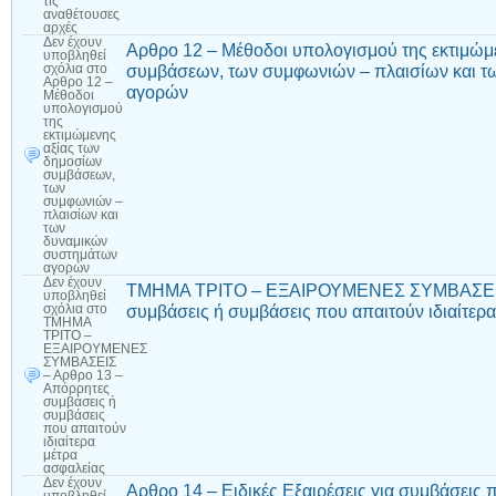
τις
αναθέτουσες
αρχές
Δεν έχουν
Αρθρο 12 – Μέθοδοι υπολογισμού της εκτιμώμ
υποβληθεί
συμβάσεων, των συμφωνιών – πλαισίων και τ
σχόλια
στο
Αρθρο 12 –
αγορών
Μέθοδοι
υπολογισμού
της
εκτιμώμενης
αξίας των
δημοσίων
συμβάσεων,
των
συμφωνιών –
πλαισίων και
των
δυναμικών
συστημάτων
αγορών
Δεν έχουν
ΤΜΗΜΑ ΤΡΙΤΟ – ΕΞΑΙΡΟΥΜΕΝΕΣ ΣΥΜΒΑΣΕΙΣ 
υποβληθεί
συμβάσεις ή συμβάσεις που απαιτούν ιδιαίτερ
σχόλια
στο
ΤΜΗΜΑ
ΤΡΙΤΟ –
ΕΞΑΙΡΟΥΜΕΝΕΣ
ΣΥΜΒΑΣΕΙΣ
– Αρθρο 13 –
Απόρρητες
συμβάσεις ή
συμβάσεις
που απαιτούν
ιδιαίτερα
μέτρα
ασφαλείας
Δεν έχουν
Αρθρο 14 – Ειδικές Εξαιρέσεις για συμβάσεις