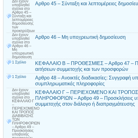
Δεν έχουν
Αρθρο 45 – Σύνταξη και λεπτομέρειες δημοσί
υποβληθεί
σχόλια
στο
Αρθρο 45 –
Σύνταξη και
λεπτομέρειες
δημοσίευσης
των
προκηρύξεων
Δεν έχουν
Αρθρο 46 – Μη υποχρεωτική δημοσίευση
υποβληθεί
σχόλια
στο
Αρθρο 46 –
Μη
υποχρεωτική
δημοσίευση
1 Σχόλιο
ΚΕΦΑΛΑΙΟ Β – ΠΡΟΘΕΣΜΙΕΣ – Αρθρο 47 – Πρ
αιτήσεων συμμετοχής και των προσφορών
1 Σχόλιο
Αρθρο 48 – Ανοικτές διαδικασίες: Συγγραφή υ
συμπληρωματικές πληροφορίες
Δεν έχουν
ΚΕΦΑΛΑΙΟ Γ – ΠΕΡΙΕΧΟΜΕΝΟ ΚΑΙ ΤΡΟΠΟΣ
υποβληθεί
ΠΛΗΡΟΦΟΡΙΩΝ – Αρθρο 49 – Προσκλήσεις υ
σχόλια
στο
ΚΕΦΑΛΑΙΟ Γ
συμμετοχής στον διάλογο ή διαπραγμάτευσης
–
ΠΕΡΙΕΧΟΜΕΝΟ
ΚΑΙ ΤΡΟΠΟΣ
ΔΙΑΒΙΒΑΣΗΣ
ΤΩΝ
ΠΛΗΡΟΦΟΡΙΩΝ
– Αρθρο 49 –
Προσκλήσεις
υποβολής