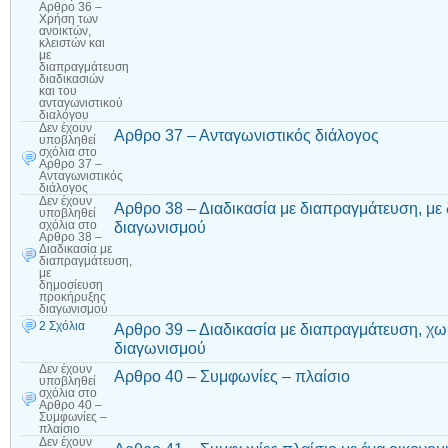
Αρθρο 36 –
Χρήση των
ανοικτών,
κλειστών και
με
διαπραγμάτευση
διαδικασιών
και του
ανταγωνιστικού
διαλόγου
Δεν έχουν
Αρθρο 37 – Ανταγωνιστικός διάλογος
υποβληθεί
σχόλια
στο
Αρθρο 37 –
Ανταγωνιστικός
διάλογος
Δεν έχουν
Αρθρο 38 – Διαδικασία με διαπραγμάτευση, μ
υποβληθεί
διαγωνισμού
σχόλια
στο
Αρθρο 38 –
Διαδικασία με
διαπραγμάτευση,
με
δημοσίευση
προκήρυξης
διαγωνισμού
2 Σχόλια
Αρθρο 39 – Διαδικασία με διαπραγμάτευση, χ
διαγωνισμού
Δεν έχουν
Αρθρο 40 – Συμφωνίες – πλαίσιο
υποβληθεί
σχόλια
στο
Αρθρο 40 –
Συμφωνίες –
πλαίσιο
Δεν έχουν