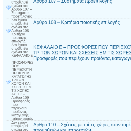
Αρθρο 107 – Συστήματα προεπιλογής
υποβληθεί
σχόλια
στο
Αρθρο 107 –
Συστήματα
προεπιλογής
Δεν έχουν
Αρθρο 108 – Κριτήρια ποιοτικής επιλογής
υποβληθεί
σχόλια
στο
Αρθρο 108 –
Κριτήρια
ποιοτικής
επιλογής
Δεν έχουν
ΚΕΦΑΛΑΙΟ Ε – ΠΡΟΣΦΟΡΕΣ ΠΟΥ ΠΕΡΙΕΧΟ
υποβληθεί
ΤΡΙΤΩΝ ΧΩΡΩΝ ΚΑΙ ΣΧΕΣΕΙΣ ΕΜ ΤΙΣ ΧΩΡΕΣ 
σχόλια
στο
ΚΕΦΑΛΑΙΟ Ε
Προσφορές που περιέχουν προϊόντα, καταγωγ
–
ΠΡΟΣΦΟΡΕΣ
ΠΟΥ
ΠΕΡΙΕΧΟΥΝ
ΠΡΟΪΟΝΤΑ
ΚΑΤΑΓΩΓΗΣ
ΤΡΙΤΩΝ
ΧΩΡΩΝ ΚΑΙ
ΣΧΕΣΕΙΣ ΕΜ
ΤΙΣ ΧΩΡΕΣ
ΑΥΤΕΣ –
Αρθρο 109 –
Προσφορές
που
περιέχουν
προϊόντα,
καταγωγής
τρίτων χωρών
Δεν έχουν
Αρθρο 110 – Σχέσεις με τρίτες χώρες στον τ
υποβληθεί
προμηθειών και υπηρεσιών
σχόλια
στο