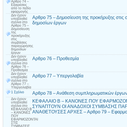
Αρθρο 74 –
Εξαιρέσεις
από το πεδίο
εφαρμογής
Δεν έχουν
Αρθρο 75 – Δημοσίευση της προκήρυξης στις
υποβληθεί
δημοσίων έργων
σχόλια
στο
Αρθρο 75 –
Δημοσίευση
της
προκήρυξης
στις
συμβάσεις
παραχώρησης
δημοσίων
έργων
Δεν έχουν
Αρθρο 76 – Προθεσμία
υποβληθεί
σχόλια
στο
Αρθρο 76 –
Προθεσμία
Δεν έχουν
Αρθρο 77 – Υπεργολαβία
υποβληθεί
σχόλια
στο
Αρθρο 77 –
Υπεργολαβία
1 Σχόλιο
Αρθρο 78 – Ανάθεση συμπληρωματικών έργων
Δεν έχουν
ΚΕΦΑΛΑΙΟ Β – ΚΑΝΟΝΕΣ ΠΟΥ ΕΦΑΡΜΟΖΟΝ
υποβληθεί
ΣΥΝΑΠΤΟΥΝ ΟΙ ΑΝΑΔΟΧΟΙ ΣΥΜΒΑΣΗΣ ΠΑΡ
σχόλια
στο
ΚΕΦΑΛΑΙΟ Β
ΑΝΑΘΕΤΟΥΣΕΣ ΑΡΧΕΣ – Αρθρο 79 – Εφαρμοσ
– ΚΑΝΟΝΕΣ
ΠΟΥ
ΕΦΑΡΜΟΖΟΝΤΑΙ
ΣΤΙΣ
ΣΥΜΒΑΣΕΙΣ