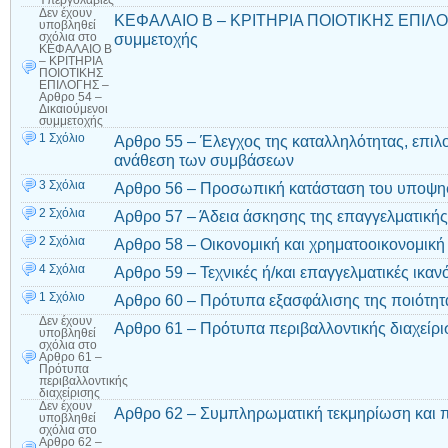
Υπεργολαβίες
Δεν έχουν
ΚΕΦΑΛΑΙΟ Β – ΚΡΙΤΗΡΙΑ ΠΟΙΟΤΙΚΗΣ ΕΠΙΛΟΓΗ
υποβληθεί
συμμετοχής
σχόλια
στο
ΚΕΦΑΛΑΙΟ Β
– ΚΡΙΤΗΡΙΑ
ΠΟΙΟΤΙΚΗΣ
ΕΠΙΛΟΓΗΣ –
Αρθρο 54 –
Δικαιούμενοι
συμμετοχής
1 Σχόλιο
Αρθρο 55 – Έλεγχος της καταλληλότητας, επιλ
ανάθεση των συμβάσεων
3 Σχόλια
Αρθρο 56 – Προσωπική κατάσταση του υποψη
2 Σχόλια
Αρθρο 57 – Άδεια άσκησης της επαγγελματικής
2 Σχόλια
Αρθρο 58 – Οικονομική και χρηματοοικονομική
4 Σχόλια
Αρθρο 59 – Τεχνικές ή/και επαγγελματικές ικαν
1 Σχόλιο
Αρθρο 60 – Πρότυπα εξασφάλισης της ποιότητ
Δεν έχουν
Αρθρο 61 – Πρότυπα περιβαλλοντικής διαχείρι
υποβληθεί
σχόλια
στο
Αρθρο 61 –
Πρότυπα
περιβαλλοντικής
διαχείρισης
Δεν έχουν
Αρθρο 62 – Συμπληρωματική τεκμηρίωση και 
υποβληθεί
σχόλια
στο
Αρθρο 62 –