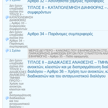
1 Σχόλιο
Αρθρο 32 – Ασυνήθιστα χαμηλές προσφορές
Δεν έχουν
ΤΙΤΛΟΣ ΙΙ – ΚΑΤΑΠΟΛΕΜΗΣΗ ΔΙΑΦΘΟΡΑΣ – Α
υποβληθεί
συμφερόντων
σχόλια
στο
ΤΙΤΛΟΣ ΙΙ –
ΚΑΤΑΠΟΛΕΜΗΣΗ
ΔΙΑΦΘΟΡΑΣ
– Αρθρο 33 –
Συγκρούσεις
συμφερόντων
Δεν έχουν
Αρθρο 34 – Παράνομες συμπεριφορές
υποβληθεί
σχόλια
στο
Αρθρο 34 –
Παράνομες
συμπεριφορές
1 Σχόλιο
ΜΕΡΟΣ ΔΕΥΤΕΡΟ – ΚΑΝΟΝΕΣ ΠΟΥ ΕΦΑΡΜΟΖΟΝΤΑΙ ΣΤΙΣ 
ΠΑΡΑΧΩΡΗΣΗΣ ΔΗΜΟΣΙΩΝ ΕΡΓΩΝ ΠΟΥ ΣΥΝΑΠΤΟΥΝ ΑΝΑΘΕ
ΕΦΑΡΜΟΓΗΣ – Αρθρο 35 – Πεδίο εφαρμογής
Δεν έχουν
ΤΙΤΛΟΣ ΙΙ – ΔΙΑΔΙΚΑΣΙΕΣ ΑΝΑΘΕΣΗΣ – ΤΜΗ
υποβληθεί
ανοικτών, κλειστών και με διαπραγμάτευση δια
σχόλια
στο
ΤΙΤΛΟΣ ΙΙ –
διαλόγου – Αρθρο 36 – Χρήση των ανοικτών, κ
ΔΙΑΔΙΚΑΣΙΕΣ
ΑΝΑΘΕΣΗΣ –
διαδικασιών και του ανταγωνιστικού διαλόγου
ΤΜΗΜΑ
ΠΡΩΤΟ –
Χρήση των
ανοικτών,
κλειστών και
με
διαπραγμάτευση
διαδικασιών
και του
ανταγωνιστικού
διαλόγου –