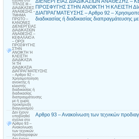
ΔΙΕΝΕΡΓΕΙΑΣ ΔΙΑΔΙΚΑΣΙΩΝ ΑΝΑΘΕΣΗΣ – Κ
σχόλια
στο
ΤΙΤΛΟΣ ΙΙΙ –
ΠΡΟΣΦΥΓΗΣ ΣΤΗΝ ΑΝΟΙΚΤΗ Ή ΚΛΕΙΣΤΗ ΔΙΑ
ΔΙΑΔΙΚΑΣΙΕΣ
ΑΝΑΘΕΣΗΣ –
ΔΙΑΠΡΑΓΜΑΤΕΥΣΗΣ – Αρθρο 92 – Χρησιμοποίη
ΤΜΗΜΑ
διαδικασίας ή διαδικασίας διαπραγμάτευσης μ
ΠΡΩΤΟ –
ΚΑΝΟΝΕΣ
ΔΙΕΝΕΡΓΕΙΑΣ
ΔΙΑΔΙΚΑΣΙΩΝ
ΑΝΑΘΕΣΗΣ –
ΚΕΦΑΛΑΙΟ Α
– ΟΡΟΙ
ΠΡΟΣΦΥΓΗΣ
ΣΤΗΝ
ΑΝΟΙΚΤΗ Ή
ΚΛΕΙΣΤΗ
ΔΙΑΔΙΚΑΣΙΑ
Ή ΤΗ
ΔΙΑΔΙΚΑΣΙΑ
ΔΙΑΠΡΑΓΜΑΤΕΥΣΗΣ
– Αρθρο 92 –
Χρησιμοποίηση
ανοικτής ή
κλειστής
διαδικασίας ή
διαδικασίας
διαπραγμάτευσης
με ή χωρίς
προκήρυξη
διαγωνισμού
Δεν έχουν
Αρθρο 93 – Ανακοίνωση των τεχνικών προδι
υποβληθεί
σχόλια
στο
Αρθρο 93 –
Ανακοίνωση
των τεχνικών
προδιαγραφών
Δεν έχουν