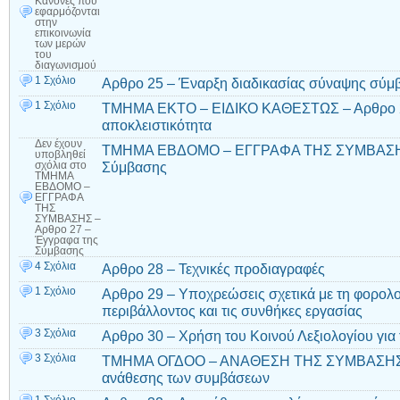
Κανόνες που
εφαρμόζονται
στην
επικοινωνία
των μερών
του
διαγωνισμού
1 Σχόλιο
Αρθρο 25 – Έναρξη διαδικασίας σύναψης σύμ
1 Σχόλιο
ΤΜΗΜΑ ΕΚΤΟ – ΕΙΔΙΚΟ ΚΑΘΕΣΤΩΣ – Αρθρο 26 
αποκλειστικότητα
Δεν έχουν
ΤΜΗΜΑ ΕΒΔΟΜΟ – ΕΓΓΡΑΦΑ ΤΗΣ ΣΥΜΒΑΣΗΣ 
υποβληθεί
Σύμβασης
σχόλια
στο
ΤΜΗΜΑ
ΕΒΔΟΜΟ –
ΕΓΓΡΑΦΑ
ΤΗΣ
ΣΥΜΒΑΣΗΣ –
Αρθρο 27 –
Έγγραφα της
Σύμβασης
4 Σχόλια
Αρθρο 28 – Τεχνικές προδιαγραφές
1 Σχόλιο
Αρθρο 29 – Υποχρεώσεις σχετικά με τη φορολο
περιβάλλοντος και τις συνθήκες εργασίας
3 Σχόλια
Αρθρο 30 – Χρήση του Κοινού Λεξιολογίου για 
3 Σχόλια
ΤΜΗΜΑ ΟΓΔΟΟ – ΑΝΑΘΕΣΗ ΤΗΣ ΣΥΜΒΑΣΗΣ – 
ανάθεσης των συμβάσεων