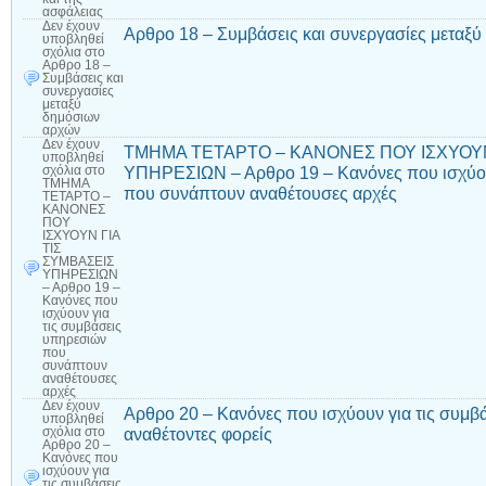
ασφάλειας
Δεν έχουν
Αρθρο 18 – Συμβάσεις και συνεργασίες μεταξ
υποβληθεί
σχόλια
στο
Αρθρο 18 –
Συμβάσεις και
συνεργασίες
μεταξύ
δημόσιων
αρχών
Δεν έχουν
ΤΜΗΜΑ ΤΕΤΑΡΤΟ – ΚΑΝΟΝΕΣ ΠΟΥ ΙΣΧΥΟΥΝ
υποβληθεί
ΥΠΗΡΕΣΙΩΝ – Αρθρο 19 – Κανόνες που ισχύου
σχόλια
στο
ΤΜΗΜΑ
που συνάπτουν αναθέτουσες αρχές
ΤΕΤΑΡΤΟ –
ΚΑΝΟΝΕΣ
ΠΟΥ
ΙΣΧΥΟΥΝ ΓΙΑ
ΤΙΣ
ΣΥΜΒΑΣΕΙΣ
ΥΠΗΡΕΣΙΩΝ
– Αρθρο 19 –
Κανόνες που
ισχύουν για
τις συμβάσεις
υπηρεσιών
που
συνάπτουν
αναθέτουσες
αρχές
Δεν έχουν
Αρθρο 20 – Κανόνες που ισχύουν για τις συμ
υποβληθεί
αναθέτοντες φορείς
σχόλια
στο
Αρθρο 20 –
Κανόνες που
ισχύουν για
τις συμβάσεις