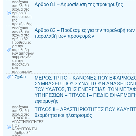
Δεν έχουν
Αρθρο 81 – Δημοσίευση της προκήρυξης
υποβληθεί
σχόλια
στο
Αρθρο 81 –
Δημοσίευση
της
προκήρυξης
Δεν έχουν
Αρθρο 82 – Προθεσμίες για την παραλαβή των 
υποβληθεί
παραλαβή των προσφορών
σχόλια
στο
Αρθρο 82 –
Προθεσμίες
για την
παραλαβή
των αιτήσεων
συμμετοχής
και την
παραλαβή
των
προσφορών
1 Σχόλιο
ΜΕΡΟΣ ΤΡΙΤΟ – ΚΑΝΟΝΕΣ ΠΟΥ ΕΦΑΡΜΟΖΟ
ΣΥΜΒΑΣΕΙΣ ΠΟΥ ΣΥΝΑΠΤΟΥΝ ΑΝΑΘΕΤΟΝΤ
ΤΟΥ ΥΔΑΤΟΣ, ΤΗΣ ΕΝΕΡΓΕΙΑΣ, ΤΩΝ ΜΕΤ
ΥΠΗΡΕΣΙΩΝ – ΤΙΤΛΟΣ Ι – ΠΕΔΙΟ ΕΦΑΡΜΟΓΗΣ
εφαρμογής
Δεν έχουν
ΤΙΤΛΟΣ ΙΙ – ΔΡΑΣΤΗΡΙΟΤΗΤΕΣ ΠΟΥ ΚΑΛΥΠΤΟΝ
υποβληθεί
θερμότητα και ηλεκτρισμός
σχόλια
στο
ΤΙΤΛΟΣ ΙΙ –
ΔΡΑΣΤΗΡΙΟΤΗΤΕΣ
ΠΟΥ
ΚΑΛΥΠΤΟΝΤΑΙ
– Αρθρο 84 –