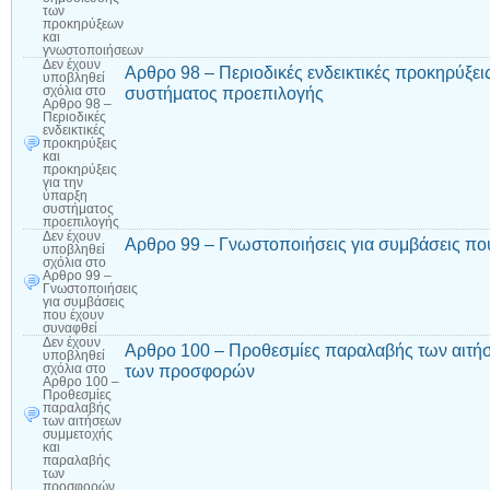
των
προκηρύξεων
και
γνωστοποιήσεων
Δεν έχουν
Αρθρο 98 – Περιοδικές ενδεικτικές προκηρύξει
υποβληθεί
συστήματος προεπιλογής
σχόλια
στο
Αρθρο 98 –
Περιοδικές
ενδεικτικές
προκηρύξεις
και
προκηρύξεις
για την
ύπαρξη
συστήματος
προεπιλογής
Δεν έχουν
Αρθρο 99 – Γνωστοποιήσεις για συμβάσεις πο
υποβληθεί
σχόλια
στο
Αρθρο 99 –
Γνωστοποιήσεις
για συμβάσεις
που έχουν
συναφθεί
Δεν έχουν
Αρθρο 100 – Προθεσμίες παραλαβής των αιτή
υποβληθεί
των προσφορών
σχόλια
στο
Αρθρο 100 –
Προθεσμίες
παραλαβής
των αιτήσεων
συμμετοχής
και
παραλαβής
των
προσφορών