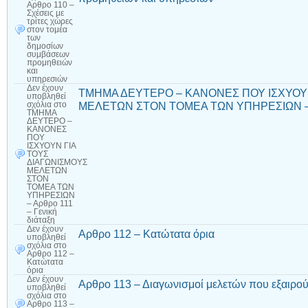
Αρθρο 110 –
Σχέσεις με
τρίτες χώρες
στον τομέα
των
δημοσίων
συμβάσεων
προμηθειών
και
υπηρεσιών
Δεν έχουν
ΤΜΗΜΑ ΔΕΥΤΕΡΟ – ΚΑΝΟΝΕΣ ΠΟΥ ΙΣΧΥΟΥΝ
υποβληθεί
ΜΕΛΕΤΩΝ ΣΤΟΝ ΤΟΜΕΑ ΤΩΝ ΥΠΗΡΕΣΙΩΝ – Αρθ
σχόλια
στο
ΤΜΗΜΑ
ΔΕΥΤΕΡΟ –
ΚΑΝΟΝΕΣ
ΠΟΥ
ΙΣΧΥΟΥΝ ΓΙΑ
ΤΟΥΣ
ΔΙΑΓΩΝΙΣΜΟΥΣ
ΜΕΛΕΤΩΝ
ΣΤΟΝ
ΤΟΜΕΑ ΤΩΝ
ΥΠΗΡΕΣΙΩΝ
– Αρθρο 111
– Γενική
διάταξη
Δεν έχουν
Αρθρο 112 – Κατώτατα όρια
υποβληθεί
σχόλια
στο
Αρθρο 112 –
Κατώτατα
όρια
Δεν έχουν
Αρθρο 113 – Διαγωνισμοί μελετών που εξαιρού
υποβληθεί
σχόλια
στο
Αρθρο 113 –