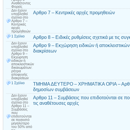
Αναθέτοντες
Φορείς
Δεν έχουν
Αρθρο 7 – Κεντρικές αρχές προμηθειών
υποβληθεί
σχόλια
στο
Αρθρο 7 –
Κεντρικές
αρχές
προμηθειών
1 Σχόλιο
Αρθρο 8 – Ειδικές ρυθμίσεις σχετικά με τις συ
Δεν έχουν
Αρθρο 9 – Εκχώρηση ειδικών ή αποκλειστικών
υποβληθεί
διακρίσεων
σχόλια
στο
Αρθρο 9 –
Εκχώρηση
ειδικών ή
αποκλειστικών
δικαιωμάτων:
ρήτρα
αποφυγής
διακρίσεων
1 Σχόλιο
ΤΜΗΜΑ ΔΕΥΤΕΡΟ – ΧΡΗΜΑΤΙΚΑ ΟΡΙΑ – Αρθρο 
δημοσίων συμβάσεων
Δεν έχουν
Αρθρο 11 – Συμβάσεις που επιδοτούνται σε π
υποβληθεί
τις αναθέτουσες αρχές
σχόλια
στο
Αρθρο 11 –
Συμβάσεις
που
επιδοτούνται
σε ποσοστό
μεγαλύτερο
του 50% από