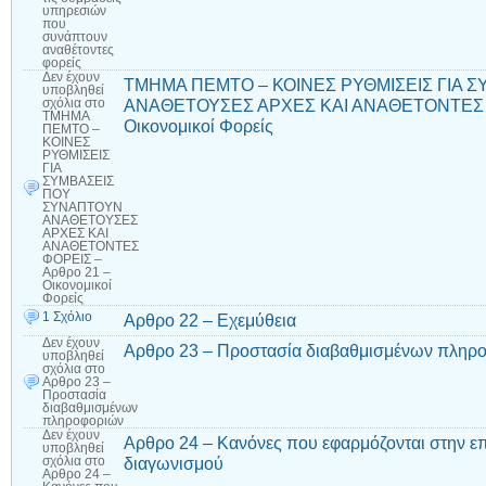
υπηρεσιών
που
συνάπτουν
αναθέτοντες
φορείς
Δεν έχουν
ΤΜΗΜΑ ΠΕΜΤΟ – ΚΟΙΝΕΣ ΡΥΘΜΙΣΕΙΣ ΓΙΑ 
υποβληθεί
ΑΝΑΘΕΤΟΥΣΕΣ ΑΡΧΕΣ ΚΑΙ ΑΝΑΘΕΤΟΝΤΕΣ Φ
σχόλια
στο
ΤΜΗΜΑ
Οικονομικοί Φορείς
ΠΕΜΤΟ –
ΚΟΙΝΕΣ
ΡΥΘΜΙΣΕΙΣ
ΓΙΑ
ΣΥΜΒΑΣΕΙΣ
ΠΟΥ
ΣΥΝΑΠΤΟΥΝ
ΑΝΑΘΕΤΟΥΣΕΣ
ΑΡΧΕΣ ΚΑΙ
ΑΝΑΘΕΤΟΝΤΕΣ
ΦΟΡΕΙΣ –
Αρθρο 21 –
Οικονομικοί
Φορείς
1 Σχόλιο
Αρθρο 22 – Εχεμύθεια
Δεν έχουν
Αρθρο 23 – Προστασία διαβαθμισμένων πληρ
υποβληθεί
σχόλια
στο
Αρθρο 23 –
Προστασία
διαβαθμισμένων
πληροφοριών
Δεν έχουν
Αρθρο 24 – Κανόνες που εφαρμόζονται στην ε
υποβληθεί
διαγωνισμού
σχόλια
στο
Αρθρο 24 –