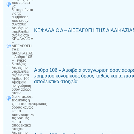
που πρέπει
να
διατηρούνται
για τις
συμβάσεις
που έχουν
συναφθεί
Δεν έχουν
ΚΕΦΑΛΑΙΟ Δ – ΔΙΕΞΑΓΩΓΗ ΤΗΣ ΔΙΑΔΙΚΑΣΙΑΣ – 
υποβληθεί
σχόλια
στο
ΚΕΦΑΛΑΙΟ Δ
–
ΔΙΕΞΑΓΩΓΗ
ΤΗΣ
ΔΙΑΔΙΚΑΣΙΑΣ
– Αρθρο 105
– Γενικές
διατάξεις
Δεν έχουν
Αρθρο 106 – Αμοιβαία αναγνώριση όσον αφορά 
υποβληθεί
χρηματοοικονομικούς όρους καθώς και τα πιστοπ
σχόλια
στο
Αρθρο 106 –
αποδεικτικά στοιχεία
Αμοιβαία
αναγνώριση
όσον αφορά
στους
διοικητικούς,
τεχνικούς ή
χρηματοοικονομικούς
όρους καθώς
και τα
πιστοποιητικά,
τις δοκιμές
και τα
αποδεικτικά
στοιχεία
Δεν έχουν