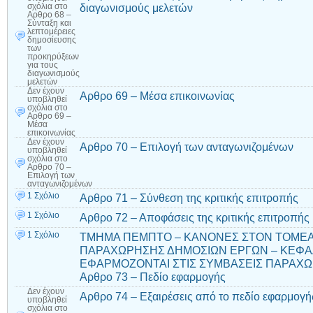
διαγωνισμούς μελετών
σχόλια
στο
Αρθρο 68 –
Σύνταξη και
λεπτομέρειες
δημοσίευσης
των
προκηρύξεων
για τους
διαγωνισμούς
μελετών
Δεν έχουν
Αρθρο 69 – Μέσα επικοινωνίας
υποβληθεί
σχόλια
στο
Αρθρο 69 –
Μέσα
επικοινωνίας
Δεν έχουν
Αρθρο 70 – Επιλογή των ανταγωνιζομένων
υποβληθεί
σχόλια
στο
Αρθρο 70 –
Επιλογή των
ανταγωνιζομένων
1 Σχόλιο
Αρθρο 71 – Σύνθεση της κριτικής επιτροπής
1 Σχόλιο
Αρθρο 72 – Αποφάσεις της κριτικής επιτροπής
1 Σχόλιο
ΤΜΗΜΑ ΠΕΜΠΤΟ – ΚΑΝΟΝΕΣ ΣΤΟΝ ΤΟΜΕ
ΠΑΡΑΧΩΡΗΣΗΣ ΔΗΜΟΣΙΩΝ ΕΡΓΩΝ – ΚΕΦΑΛ
ΕΦΑΡΜΟΖΟΝΤΑΙ ΣΤΙΣ ΣΥΜΒΑΣΕΙΣ ΠΑΡΑΧΩ
Αρθρο 73 – Πεδίο εφαρμογής
Δεν έχουν
Αρθρο 74 – Εξαιρέσεις από το πεδίο εφαρμογή
υποβληθεί
σχόλια
στο