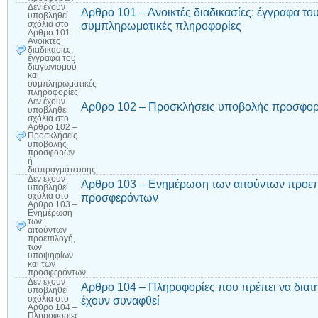
Δεν έχουν
Αρθρο 101 – Ανοικτές διαδικασίες: έγγραφα το
υποβληθεί
συμπληρωματικές πληροφορίες
σχόλια
στο
Αρθρο 101 –
Ανοικτές
διαδικασίες:
έγγραφα του
διαγωνισμού
και
συμπληρωματικές
πληροφορίες
Δεν έχουν
Αρθρο 102 – Προσκλήσεις υποβολής προσφορ
υποβληθεί
σχόλια
στο
Αρθρο 102 –
Προσκλήσεις
υποβολής
προσφορών
ή
διαπραγμάτευσης
Δεν έχουν
Αρθρο 103 – Ενημέρωση των αιτούντων προεπ
υποβληθεί
προσφερόντων
σχόλια
στο
Αρθρο 103 –
Ενημέρωση
των
αιτούντων
προεπιλογή,
των
υποψηφίων
και των
προσφερόντων
Δεν έχουν
Αρθρο 104 – Πληροφορίες που πρέπει να διατη
υποβληθεί
έχουν συναφθεί
σχόλια
στο
Αρθρο 104 –
Πληροφορίες