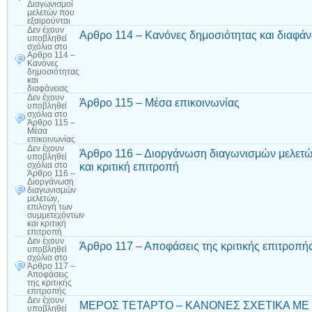
Διαγωνισμοί
μελετών που
εξαιρούνται
Δεν έχουν
Αρθρο 114 – Κανόνες δημοσιότητας και διαφάν
υποβληθεί
σχόλια
στο
Αρθρο 114 –
Κανόνες
δημοσιότητας
και
διαφάνειας
Δεν έχουν
Άρθρο 115 – Μέσα επικοινωνίας
υποβληθεί
σχόλια
στο
Άρθρο 115 –
Μέσα
επικοινωνίας
Δεν έχουν
Άρθρο 116 – Διοργάνωση διαγωνισμών μελετώ
υποβληθεί
και κριτική επιτροπή
σχόλια
στο
Άρθρο 116 –
Διοργάνωση
διαγωνισμών
μελετών,
επιλογή των
συμμετεχόντων
και κριτική
επιτροπή
Δεν έχουν
Άρθρο 117 – Αποφάσεις της κριτικής επιτροπή
υποβληθεί
σχόλια
στο
Άρθρο 117 –
Αποφάσεις
της κριτικής
επιτροπής
Δεν έχουν
ΜΕΡΟΣ ΤΕΤΑΡΤΟ – ΚΑΝΟΝΕΣ ΣΧΕΤΙΚΑ ΜΕ
υποβληθεί