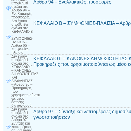
Αρθρο 94 – Εναλλακτικές προσφορές
υποβληθεί
σχόλια
στο
Αρθρο 94 –
Εναλλακτικές
προσφορές
Δεν έχουν
ΚΕΦΑΛΑΙΟ Β – ΣΥΜΦΩΝΙΕΣ-ΠΛΑΙΣΙΑ – Αρθρο 
υποβληθεί
σχόλια
στο
ΚΕΦΑΛΑΙΟ Β
–
ΣΥΜΦΩΝΙΕΣ-
ΠΛΑΙΣΙΑ –
Αρθρο 95 –
Συμφωνίες-
πλαίσιο
Δεν έχουν
ΚΕΦΑΛΑΙΟ Γ – ΚΑΝΟΝΕΣ ΔΗΜΟΣΙΟΤΗΤΑΣ ΚΑ
υποβληθεί
Προκηρύξεις που χρησιμοποιούνται ως μέσο έ
σχόλια
στο
ΚΕΦΑΛΑΙΟ Γ
– ΚΑΝΟΝΕΣ
ΔΗΜΟΣΙΟΤΗΤΑΣ
ΚΑΙ
ΔΙΑΦΑΝΕΙΑΣ
– Αρθρο 96 –
Προκηρύξεις
που
χρησιμοποιούνται
ως μέσο
έναρξης
διαγωνισμού
Δεν έχουν
Αρθρο 97 – Σύνταξη και λεπτομέρειες δημοσί
υποβληθεί
γνωστοποιήσεων
σχόλια
στο
Αρθρο 97 –
Σύνταξη και
λεπτομέρειες
δημοσίευσης