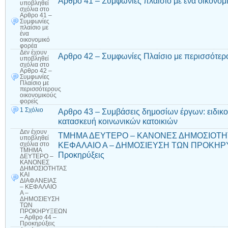
Αρθρο 41 – Συμφωνίες πλαίσιο με ένα οικονομ
υποβληθεί
σχόλια
στο
Αρθρο 41 –
Συμφωνίες
πλαίσιο με
ένα
οικονομικό
φορέα
Δεν έχουν
Αρθρο 42 – Συμφωνίες Πλαίσιο με περισσότερ
υποβληθεί
σχόλια
στο
Αρθρο 42 –
Συμφωνίες
Πλαίσιο με
περισσότερους
οικονομικούς
φορείς
1 Σχόλιο
Αρθρο 43 – Συμβάσεις δημοσίων έργων: ειδικο
κατασκευή κοινωνικών κατοικιών
Δεν έχουν
ΤΜΗΜΑ ΔΕΥΤΕΡΟ – ΚΑΝΟΝΕΣ ΔΗΜΟΣΙΟΤΗΤ
υποβληθεί
ΚΕΦΑΛΑΙΟ Α – ΔΗΜΟΣΙΕΥΣΗ ΤΩΝ ΠΡΟΚΗΡΥ
σχόλια
στο
ΤΜΗΜΑ
Προκηρύξεις
ΔΕΥΤΕΡΟ –
ΚΑΝΟΝΕΣ
ΔΗΜΟΣΙΟΤΗΤΑΣ
ΚΑΙ
ΔΙΑΦΑΝΕΙΑΣ
– ΚΕΦΑΛΑΙΟ
Α –
ΔΗΜΟΣΙΕΥΣΗ
ΤΩΝ
ΠΡΟΚΗΡΥΞΕΩΝ
– Αρθρο 44 –
Προκηρύξεις