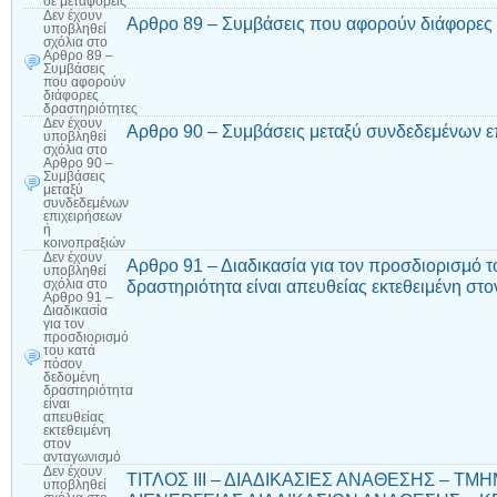
σε μεταφορείς
Δεν έχουν
Αρθρο 89 – Συμβάσεις που αφορούν διάφορες 
υποβληθεί
σχόλια
στο
Αρθρο 89 –
Συμβάσεις
που αφορούν
διάφορες
δραστηριότητες
Δεν έχουν
Αρθρο 90 – Συμβάσεις μεταξύ συνδεδεμένων ε
υποβληθεί
σχόλια
στο
Αρθρο 90 –
Συμβάσεις
μεταξύ
συνδεδεμένων
επιχειρήσεων
ή
κοινοπραξιών
Δεν έχουν
Αρθρο 91 – Διαδικασία για τον προσδιορισμό 
υποβληθεί
δραστηριότητα είναι απευθείας εκτεθειμένη στ
σχόλια
στο
Αρθρο 91 –
Διαδικασία
για τον
προσδιορισμό
του κατά
πόσον
δεδομένη
δραστηριότητα
είναι
απευθείας
εκτεθειμένη
στον
ανταγωνισμό
Δεν έχουν
ΤΙΤΛΟΣ ΙΙΙ – ΔΙΑΔΙΚΑΣΙΕΣ ΑΝΑΘΕΣΗΣ – Τ
υποβληθεί