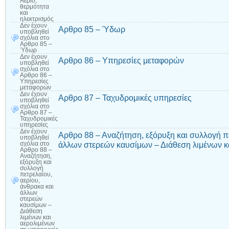
Αέριο,
θερμότητα
και
ηλεκτρισμός
Δεν έχουν
Αρθρο 85 – Ύδωρ
υποβληθεί
σχόλια
στο
Αρθρο 85 –
Ύδωρ
Δεν έχουν
Αρθρο 86 – Υπηρεσίες μεταφορών
υποβληθεί
σχόλια
στο
Αρθρο 86 –
Υπηρεσίες
μεταφορών
Δεν έχουν
Αρθρο 87 – Ταχυδρομικές υπηρεσίες
υποβληθεί
σχόλια
στο
Αρθρο 87 –
Ταχυδρομικές
υπηρεσίες
Δεν έχουν
Αρθρο 88 – Αναζήτηση, εξόρυξη και συλλογή πε
υποβληθεί
άλλων στερεών καυσίμων – Διάθεση λιμένων κα
σχόλια
στο
Αρθρο 88 –
Αναζήτηση,
εξόρυξη και
συλλογή
πετρελαίου,
αερίου,
άνθρακα και
άλλων
στερεών
καυσίμων –
Διάθεση
λιμένων και
αερολιμένων