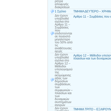
ρήτρα
αποφυγής
διακρίσεων
1 Σχόλιο
ΤΜΗΜΑ ΔΕΥΤΕΡΟ – ΧΡΗΜΑΤΙ
Δεν έχουν
Αρθρο 11 – Συμβάσεις που 
υποβληθεί
σχόλια
στο
Αρθρο 11 –
Συμβάσεις
που
επιδοτούνται
σε ποσοστό
μεγαλύτερο
του 50% από
τις
αναθέτουσες
αρχές
Δεν έχουν
Αρθρο 12 – Μέθοδοι υπολογ
υποβληθεί
πλαισίων και των δυναμικώ
σχόλια
στο
Αρθρο 12 –
Μέθοδοι
υπολογισμού
της
εκτιμώμενης
αξίας των
δημοσίων
συμβάσεων,
των
συμφωνιών –
πλαισίων και
των
δυναμικών
συστημάτων
αγορών
Δεν έχουν
ΤΜΗΜΑ ΤΡΙΤΟ – ΕΞΑΙΡΟΥΜΕ