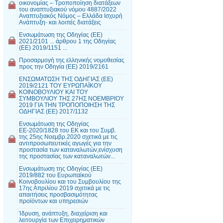
οικονομίας – Τροποποίηση διατάξεων
του αναπτυξιακού νόμου 4887/2022
Αναπτυξιακός Νόμος – Ελλάδα Ισχυρή
Ανάπτυξη- και λοιπές διατάξεις
Ενσωμάτωση της Οδηγίας (ΕΕ)
2021/2101 ... άρθρου 1 της Οδηγίας
(ΕΕ) 2019/1151 ...
Προσαρμογή της ελληνικής νομοθεσίας
προς την Οδηγία (ΕΕ) 2019/2161
ΕΝΣΩΜΑΤΩΣΗ ΤΗΣ ΟΔΗΓΙΑΣ (ΕΕ)
2019/2121 ΤΟΥ ΕΥΡΩΠΑΪΚΟΥ
ΚΟΙΝΟΒΟΥΛΙΟΥ ΚΑΙ ΤΟΥ
ΣΥΜΒΟΥΛΙΟΥ ΤΗΣ 27ΗΣ ΝΟΕΜΒΡΙΟΥ
2019 ΓΙΑ ΤΗΝ ΤΡΟΠΟΠΟΙΗΣΗ ΤΗΣ
ΟΔΗΓΙΑΣ (ΕΕ) 2017/1132
Ενσωμάτωση της Οδηγίας
ΕΕ-2020/1828 του ΕΚ και του Συμβ.
της 25ης Νοεμβρ.2020 σχετικά με τις
αντιπροσωπευτικές αγωγές για την
προστασία των καταναλωτών,ενίσχυση
της προστασίας των καταναλωτών...
Ενσωμάτωση της Οδηγίας (ΕΕ)
2019/882 του Ευρωπαϊκού
Κοινοβουλίου και του Συμβουλίου της
17ης Απριλίου 2019 σχετικά με τις
απαιτήσεις προσβασιμότητας
προϊόντων και υπηρεσιών
Ίδρυση, ανάπτυξη, διαχείριση και
λειτουργία των Επιχειρηματικών