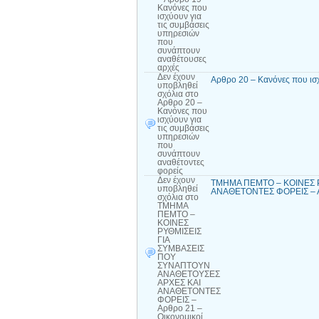
Κανόνες που
ισχύουν για
τις συμβάσεις
υπηρεσιών
που
συνάπτουν
αναθέτουσες
αρχές
Δεν έχουν
Αρθρο 20 – Κανόνες που ισ
υποβληθεί
σχόλια
στο
Αρθρο 20 –
Κανόνες που
ισχύουν για
τις συμβάσεις
υπηρεσιών
που
συνάπτουν
αναθέτοντες
φορείς
Δεν έχουν
ΤΜΗΜΑ ΠΕΜΤΟ – ΚΟΙΝΕΣ 
υποβληθεί
ΑΝΑΘΕΤΟΝΤΕΣ ΦΟΡΕΙΣ – Αρ
σχόλια
στο
ΤΜΗΜΑ
ΠΕΜΤΟ –
ΚΟΙΝΕΣ
ΡΥΘΜΙΣΕΙΣ
ΓΙΑ
ΣΥΜΒΑΣΕΙΣ
ΠΟΥ
ΣΥΝΑΠΤΟΥΝ
ΑΝΑΘΕΤΟΥΣΕΣ
ΑΡΧΕΣ ΚΑΙ
ΑΝΑΘΕΤΟΝΤΕΣ
ΦΟΡΕΙΣ –
Αρθρο 21 –
Οικονομικοί