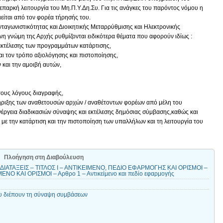
επαρκή λειτουργία του Μη.Π.Υ.Δη.Συ. Για τις ανάγκες του παρόντος νόμου η
είται από τον φορέα τήρησής του.
αγωνιστικότητας και Διοικητικής Μεταρρύθμισης και Ηλεκτρονικής
η γνώμη της Αρχής ρυθμίζονται ειδικότερα θέματα που αφορούν ιδίως :
ο εκτέλεσης των προγραμμάτων κατάρτισης,
και τον τρόπο αξιολόγησης και πιστοποίησης,
 και την αμοιβή αυτών,
 τους λόγους διαγραφής,
τήριξης των αναθετουσών αρχών / αναθέτοντων φορέων από μέλη του
νέργεια διαδικασιών σύναψης και εκτέλεσης δημόσιας σύμβασης,καθώς και
 με την κατάρτιση και την πιστοποίηση των υπαλλήλων και τη λειτουργία του
Πλοήγηση στη Διαβούλευση
ΙΑΤΑΞΕΙΣ – ΤΙΤΛΟΣ Ι – ΑΝΤΙΚΕΙΜΕΝΟ, ΠΕΔΙΟ ΕΦΑΡΜΟΓΗΣ ΚΑΙ ΟΡΙΣΜΟΙ –
Ο ΚΑΙ ΟΡΙΣΜΟΙ – Αρθρο 1 – Αντικείμενο και πεδίο εφαρμογής
ου διέπουν τη σύναψη συμβάσεων