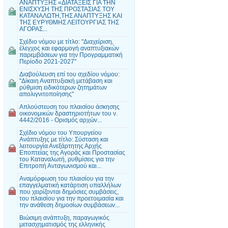
ΑΝΑΠΤΥΞΗΣ «ΔΙΑΤΑΞΕΙΣ ΓΙΑ ΤΗΝ
ΕΝΙΣΧΥΣΗ ΤΗΣ ΠΡΟΣΤΑΣΙΑΣ ΤΟΥ
ΚΑΤΑΝΑΛΩΤΗ,ΤΗΣ ΑΝΑΠΤΥΞΗΣ ΚΑΙ
ΤΗΣ ΕΥΡΥΘΜΗΣ ΛΕΙΤΟΥΡΓΙΑΣ ΤΗΣ
ΑΓΟΡΑΣ...
Σχέδιο νόμου με τίτλο: "Διαχείριση,
έλεγχος και εφαρμογή αναπτυξιακών
παρεμβάσεων για την Προγραμματική
Περίοδο 2021-2027"
Διαβούλευση επί του σχεδίου νόμου:
"Δίκαιη Αναπτυξιακή μετάβαση και
ρύθμιση ειδικότερων ζητημάτων
απολιγνιτοποίησης"
Απλούστευση του πλαισίου άσκησης
οικονομικών δραστηριοτήτων του ν.
4442/2016 - Ορισμός αρχών...
Σχέδιο νόμου του Υπουργείου
Ανάπτυξης με τίτλο: Σύσταση και
λειτουργία Ανεξάρτητης Αρχής
Εποπτείας της Αγοράς και Προστασίας
του Καταναλωτή, ρυθμίσεις για την
Επιτροπή Ανταγωνισμού και...
Αναμόρφωση του πλαισίου για την
επαγγελματική κατάρτιση υπαλλήλων
που χειρίζονται δημόσιες συμβάσεις,
του πλαισίου για την προετοιμασία και
την ανάθεση δημοσίων συμβάσεων...
Βιώσιμη ανάπτυξη, παραγωγικός
μετασχηματισμός της ελληνικής