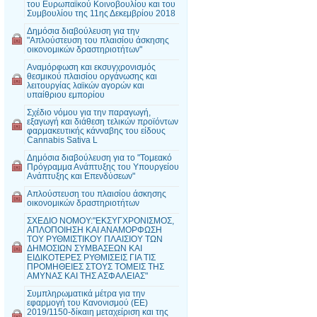
του Ευρωπαϊκού Κοινοβουλίου και του
Συμβουλίου της 11ης Δεκεμβρίου 2018
Δημόσια διαβούλευση για την
"Απλούστευση του πλαισίου άσκησης
οικονομικών δραστηριοτήτων"
Αναμόρφωση και εκσυγχρονισμός
θεσμικού πλαισίου οργάνωσης και
λειτουργίας λαϊκών αγορών και
υπαίθριου εμπορίου
Σχέδιο νόμου για την παραγωγή,
εξαγωγή και διάθεση τελικών προϊόντων
φαρμακευτικής κάνναβης του είδους
Cannabis Sativa L
Δημόσια διαβούλευση για το "Τομεακό
Πρόγραμμα Ανάπτυξης του Υπουργείου
Ανάπτυξης και Επενδύσεων"
Απλούστευση του πλαισίου άσκησης
οικονομικών δραστηριοτήτων
ΣΧΕΔΙΟ ΝΟΜΟΥ:"ΕΚΣΥΓΧΡΟΝΙΣΜΟΣ,
ΑΠΛΟΠΟΙΗΣΗ ΚΑΙ ΑΝΑΜΟΡΦΩΣΗ
ΤΟΥ ΡΥΘΜΙΣΤΙΚΟΥ ΠΛΑΙΣΙΟΥ ΤΩΝ
ΔΗΜΟΣΙΩΝ ΣΥΜΒΑΣΕΩΝ ΚΑΙ
ΕΙΔΙΚΟΤΕΡΕΣ ΡΥΘΜΙΣΕΙΣ ΓΙΑ ΤΙΣ
ΠΡΟΜΗΘΕΙΕΣ ΣΤΟΥΣ ΤΟΜΕΙΣ ΤΗΣ
ΑΜΥΝΑΣ ΚΑΙ ΤΗΣ ΑΣΦΑΛΕΙΑΣ"
Συμπληρωματικά μέτρα για την
εφαρμογή του Κανονισμού (ΕΕ)
2019/1150-δίκαιη μεταχείριση και της