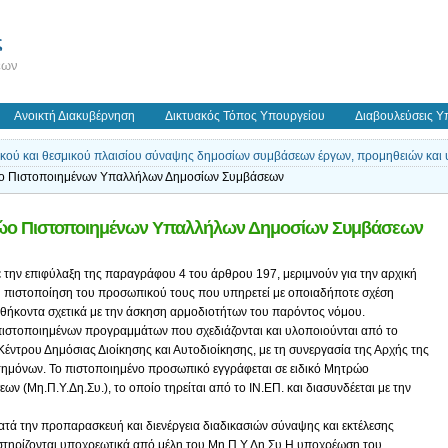
ς
εων
Ανοικτή Διακυβέρνηση
Δικτυακός Τόπος Υπουργείου
Διαβουλεύσεις Υ
ικού και θεσμικού πλαισίου σύναψης δημοσίων συμβάσεων έργων, προμηθειών και
ώο Πιστοποιημένων Υπαλλήλων Δημοσίων Συμβάσεων
τρώο Πιστοποιημένων Υπαλλήλων Δημοσίων Συμβάσεων
με την επιφύλαξη της παραγράφου 4 του άρθρου 197, μεριμνούν για την αρχική
ιχη πιστοποίηση του προσωπικού τους που υπηρετεί με οποιαδήποτε σχέση
 καθήκοντα σχετικά με την άσκηση αρμοδιοτήτων του παρόντος νόμου.
 πιστοποιημένων προγραμμάτων που σχεδιάζονται και υλοποιούνται από το
Κέντρου Δημόσιας Διοίκησης και Αυτοδιοίκησης, με τη συνεργασία της Αρχής της
τημόνων. Το πιστοποιημένο προσωπικό εγγράφεται σε ειδικό Μητρώο
(Μη.Π.Υ.Δη.Συ.), το οποίο τηρείται από το ΙΝ.ΕΠ. και διασυνδέεται με την
κατά την προπαρασκευή και διενέργεια διαδικασιών σύναψης και εκτέλεσης
τηρίζονται υποχρεωτικά από μέλη του Μη.Π.Υ.Δη.Συ.Η υποχρέωση του