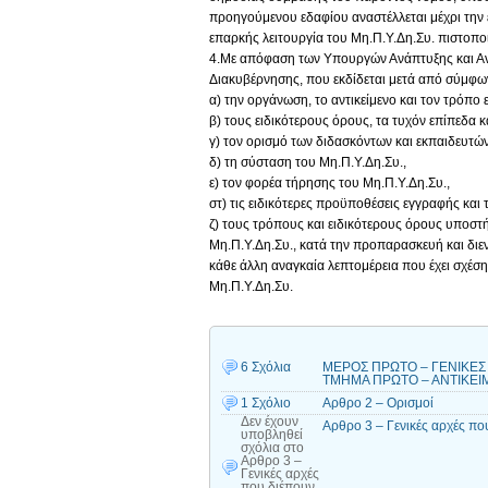
προηγούμενου εδαφίου αναστέλλεται μέχρι την 
επαρκής λειτουργία του Μη.Π.Υ.Δη.Συ. πιστοποι
4.Με απόφαση των Υπουργών Ανάπτυξης και Αντ
Διακυβέρνησης, που εκδίδεται μετά από σύμφων
α) την οργάνωση, το αντικείμενο και τον τρόπ
β) τους ειδικότερους όρους, τα τυχόν επίπεδα 
γ) τον ορισμό των διδασκόντων και εκπαιδευτών
δ) τη σύσταση του Μη.Π.Υ.Δη.Συ.,
ε) τον φορέα τήρησης του Μη.Π.Υ.Δη.Συ.,
στ) τις ειδικότερες προϋποθέσεις εγγραφής και
ζ) τους τρόπους και ειδικότερους όρους υποσ
Μη.Π.Υ.Δη.Συ., κατά την προπαρασκευή και διε
κάθε άλλη αναγκαία λεπτομέρεια που έχει σχέση
Μη.Π.Υ.Δη.Συ.
6 Σχόλια
ΜΕΡΟΣ ΠΡΩΤΟ – ΓΕΝΙΚΕΣ Δ
ΤΜΗΜΑ ΠΡΩΤΟ – ΑΝΤΙΚΕΙΜΕΝ
1 Σχόλιο
Αρθρο 2 – Ορισμοί
Δεν έχουν
Αρθρο 3 – Γενικές αρχές π
υποβληθεί
σχόλια
στο
Αρθρο 3 –
Γενικές αρχές
που διέπουν