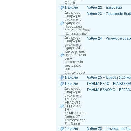
Φορείς
1 Σχόλιο
Αρθρο 22 – Εχεμύθεια
Δεν έχουν
Αρθρο 23 – Προστασία δια
υποβληθεί
σχόλια
στο
Αρθρο 23 –
Προστασία
διαβαθμισμένων
πληροφοριών
Δεν έχουν
Αρθρο 24 – Κανόνες που εφ
υποβληθεί
σχόλια
στο
Αρθρο 24 –
Κανόνες που
εφαρμόζονται
στην
επικοινωνία
των μερών
του
διαγωνισμού
1 Σχόλιο
Αρθρο 25 – Έναρξη διαδικ
1 Σχόλιο
ΤΜΗΜΑ ΕΚΤΟ – ΕΙΔΙΚΟ ΚΑΘΕ
Δεν έχουν
ΤΜΗΜΑ ΕΒΔΟΜΟ – ΕΓΓΡΑΦΑ
υποβληθεί
σχόλια
στο
ΤΜΗΜΑ
ΕΒΔΟΜΟ –
ΕΓΓΡΑΦΑ
ΤΗΣ
ΣΥΜΒΑΣΗΣ –
Αρθρο 27 –
Έγγραφα της
Σύμβασης
4 Σχόλια
Αρθρο 28 – Τεχνικές προδι