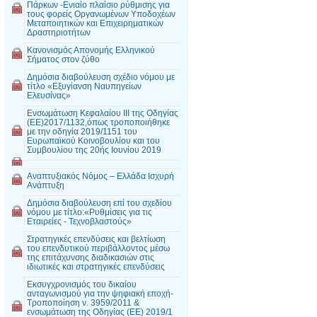
Πάρκων -Ενιαίο πλαίσιο ρύθμισης για
τους φορείς Οργανωμένων Υποδοχέων
Μεταποιητικών και Επιχειρηματικών
Δραστηριοτήτων
Κανονισμός Απονομής Ελληνικού
Σήματος στον ζύθο
Δημόσια διαβούλευση σχέδιο νόμου με
τίτλο «Εξυγίανση Ναυπηγείων
Ελευσίνας»
Ενσωμάτωση Κεφαλαίου III της Οδηγίας
(ΕΕ)2017/1132,όπως τροποποιήθηκε
με την οδηγία 2019/1151 του
Ευρωπαϊκού Κοινοβουλίου και του
Συμβουλίου της 20ής Ιουνίου 2019
Αναπτυξιακός Νόμος – Ελλάδα Ισχυρή
Ανάπτυξη
Δημόσια διαβούλευση επί του σχεδίου
νόμου με τίτλο:«Ρυθμίσεις για τις
Εταιρείες - Τεχνοβλαστούς»
Στρατηγικές επενδύσεις και βελτίωση
του επενδυτικού περιβάλλοντος μέσω
της επιτάχυνσης διαδικασιών στις
ιδιωτικές και στρατηγικές επενδύσεις
Εκσυγχρονισμός του δικαίου
ανταγωνισμού για την ψηφιακή εποχή-
Τροποποίηση ν. 3959/2011 &
ενσωμάτωση της Οδηγίας (ΕΕ) 2019/1