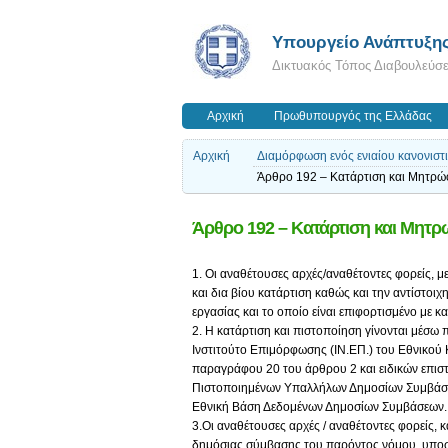
Υπουργείο Ανάπτυξη
Δικτυακός Τόπος Διαβουλεύσ
Αρχική
Πρωθυπουργός της Ελλάδας
Αρχική
Διαμόρφωση ενός ενιαίου κανονιστ
Άρθρο 192 – Κατάρτιση και Μητρ
Άρθρο 192 – Κατάρτιση και Μη
1. Οι αναθέτουσες αρχές/αναθέτοντες φορείς, 
και δια βίου κατάρτιση καθώς και την αντίστο
εργασίας και το οποίο είναι επιφορτισμένο με
2. Η κατάρτιση και πιστοποίηση γίνονται μέσω
Ινστιτούτο Επιμόρφωσης (ΙΝ.ΕΠ.) του Εθνικού 
παραγράφου 20 του άρθρου 2 και ειδικών επισ
Πιστοποιημένων Υπαλλήλων Δημοσίων Συμβάσεων 
Εθνική Βάση Δεδομένων Δημοσίων Συμβάσεων.
3.Οι αναθέτουσες αρχές / αναθέτοντες φορείς, 
δημόσιας σύμβασης του παρόντος νόμου, υποσ