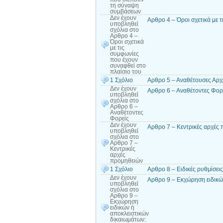
τη σύναψη
συμβάσεων
Δεν έχουν
Αρθρο 4 – Όροι σχετικά με 
υποβληθεί
σχόλια
στο
Αρθρο 4 –
Όροι σχετικά
με τις
συμφωνίες
που έχουν
συναφθεί στο
πλαίσιο του
1 Σχόλιο
Αρθρο 5 – Αναθέτουσες Αρχ
Δεν έχουν
Αρθρο 6 – Αναθέτοντες Φορ
υποβληθεί
σχόλια
στο
Αρθρο 6 –
Αναθέτοντες
Φορείς
Δεν έχουν
Αρθρο 7 – Κεντρικές αρχές
υποβληθεί
σχόλια
στο
Αρθρο 7 –
Κεντρικές
αρχές
προμηθειών
1 Σχόλιο
Αρθρο 8 – Ειδικές ρυθμίσεις
Δεν έχουν
Αρθρο 9 – Εκχώρηση ειδικώ
υποβληθεί
σχόλια
στο
Αρθρο 9 –
Εκχώρηση
ειδικών ή
αποκλειστικών
δικαιωμάτων: