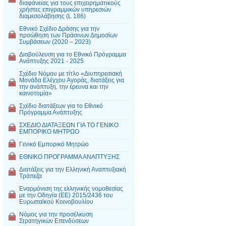
διαφάνειας για τους επιχειρηματικούς
χρήστες επιγραμμικών υπηρεσιών
διαμεσολάβησης (L 186)
Εθνικό Σχέδιο Δράσης για την
προώθηση των Πράσινων Δημοσίων
Συμβάσεων (2020 – 2023)
Διαβούλευση για το Εθνικό Πρόγραμμα
Ανάπτυξης 2021 - 2025
Σχέδιο Νόμου με τίτλο «Διυπηρεσιακή
Μονάδα Ελέγχου Αγοράς, διατάξεις για
την ανάπτυξη, την έρευνα και την
καινοτομία»
Σχέδιο διατάξεων για το Εθνικό
Πρόγραμμα Ανάπτυξης
ΣΧΕΔΙΟ ΔΙΑΤΑΞΕΩΝ ΓΙΑ ΤΟ ΓΕΝΙΚΟ
ΕΜΠΟΡΙΚΟ ΜΗΤΡΩΟ
Γενικό Εμπορικό Μητρώο
ΕΘΝΙΚΟ ΠΡΟΓΡΑΜΜΑ ΑΝΑΠΤΥΞΗΣ
Διατάξεις για την Ελληνική Αναπτυξιακή
Τράπεζα
Εναρμόνιση της ελληνικής νομοθεσίας
με την Οδηγία (ΕΕ) 2015/2436 του
Ευρωπαϊκού Κοινοβουλίου
Νόμος για την προσέλκυση
Στρατηγικών Επενδύσεων