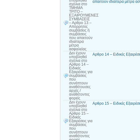
υποβληθεί
απαιτούν ιδιαίτερα μέτρα α
σχόλια
στο
ΤΜΗΜΑ
ΤΡΙΤΟ –
ΕΞΑΙΡΟΥΜΕΝΕΣ
ΣΥΜΒΑΣΕΙΣ
– Αρθρο 13 –
Απόρρητες
συμβάσεις ή
συμβάσεις
που απαιτούν
ιδιαίτερα
μέτρα
ασφαλείας
Δεν έχουν
Αρθρο 14 – Ειδικές Εξαιρέσ
υποβληθεί
σχόλια
στο
Αρθρο 14 –
Ειδικές
Εξαιρέσεις για
συμβάσεις
που
συνάπτουν
αναθέτουσες
αρχές /
αναθέτοντες
φορείς
Δεν έχουν
Αρθρο 15 – Ειδικές Εξαιρέσ
υποβληθεί
σχόλια
στο
Αρθρο 15 –
Ειδικές
Εξαιρέσεις για
συμβάσεις
που
συνάπτουν
αναθέτοντες
φορείς