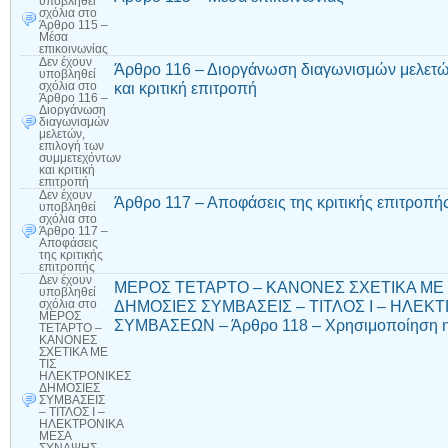
υποβληθεί
σχόλια
στο
Άρθρο 115 –
Μέσα
επικοινωνίας
Δεν έχουν
Άρθρο 116 – Διοργάνωση διαγωνισμών μελετώ
υποβληθεί
και κριτική επιτροπή
σχόλια
στο
Άρθρο 116 –
Διοργάνωση
διαγωνισμών
μελετών,
επιλογή των
συμμετεχόντων
και κριτική
επιτροπή
Δεν έχουν
Άρθρο 117 – Αποφάσεις της κριτικής επιτροπή
υποβληθεί
σχόλια
στο
Άρθρο 117 –
Αποφάσεις
της κριτικής
επιτροπής
Δεν έχουν
ΜΕΡΟΣ ΤΕΤΑΡΤΟ – ΚΑΝΟΝΕΣ ΣΧΕΤΙΚΑ ΜΕ
υποβληθεί
ΔΗΜΟΣΙΕΣ ΣΥΜΒΑΣΕΙΣ – ΤΙΤΛΟΣ Ι – ΗΛΕ
σχόλια
στο
ΜΕΡΟΣ
ΣΥΜΒΑΣΕΩΝ – Άρθρο 118 – Χρησιμοποίηση η
ΤΕΤΑΡΤΟ –
ΚΑΝΟΝΕΣ
ΣΧΕΤΙΚΑ ΜΕ
ΤΙΣ
ΗΛΕΚΤΡΟΝΙΚΕΣ
ΔΗΜΟΣΙΕΣ
ΣΥΜΒΑΣΕΙΣ
– ΤΙΤΛΟΣ Ι –
ΗΛΕΚΤΡΟΝΙΚΑ
ΜΕΣΑ