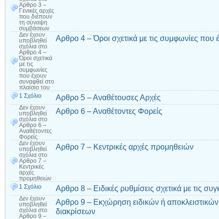
Αρθρο 3 –
Γενικές αρχές
που διέπουν
τη σύναψη
συμβάσεων
Δεν έχουν
Αρθρο 4 – Όροι σχετικά με τις συμφωνίες που 
υποβληθεί
σχόλια
στο
Αρθρο 4 –
Όροι σχετικά
με τις
συμφωνίες
που έχουν
συναφθεί στο
πλαίσιο του
1 Σχόλιο
Αρθρο 5 – Αναθέτουσες Αρχές
Δεν έχουν
Αρθρο 6 – Αναθέτοντες Φορείς
υποβληθεί
σχόλια
στο
Αρθρο 6 –
Αναθέτοντες
Φορείς
Δεν έχουν
Αρθρο 7 – Κεντρικές αρχές προμηθειών
υποβληθεί
σχόλια
στο
Αρθρο 7 –
Κεντρικές
αρχές
προμηθειών
1 Σχόλιο
Αρθρο 8 – Ειδικές ρυθμίσεις σχετικά με τις συ
Δεν έχουν
Αρθρο 9 – Εκχώρηση ειδικών ή αποκλειστικών
υποβληθεί
διακρίσεων
σχόλια
στο
Αρθρο 9 –