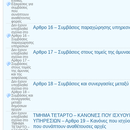
Ειδικές
Εξαιρέσεις για
συμβάσεις
που
συνάπτουν
αναθέτοντες
φορείς
Δεν έχουν
Αρθρο 16 – Συμβάσεις παραχώρησης υπηρεσ
υποβληθεί
σχόλια
στο
Αρθρο 16 –
Συμβάσεις
παραχώρησης
υπηρεσιών
Δεν έχουν
Αρθρο 17 – Συμβάσεις στους τομείς της άμυνας
υποβληθεί
σχόλια
στο
Αρθρο 17 –
Συμβάσεις
στους τομείς
της άμυνας
και της
ασφάλειας
Δεν έχουν
Αρθρο 18 – Συμβάσεις και συνεργασίες μεταξ
υποβληθεί
σχόλια
στο
Αρθρο 18 –
Συμβάσεις και
συνεργασίες
μεταξύ
δημόσιων
αρχών
Δεν έχουν
ΤΜΗΜΑ ΤΕΤΑΡΤΟ – ΚΑΝΟΝΕΣ ΠΟΥ ΙΣΧΥΟΥΝ
υποβληθεί
ΥΠΗΡΕΣΙΩΝ – Αρθρο 19 – Κανόνες που ισχύου
σχόλια
στο
ΤΜΗΜΑ
που συνάπτουν αναθέτουσες αρχές
ΤΕΤΑΡΤΟ –