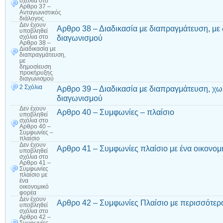
σχόλια
στο
Αρθρο 37 –
Ανταγωνιστικός
διάλογος
Δεν έχουν
Αρθρο 38 – Διαδικασία με διαπραγμάτευση, μ
υποβληθεί
διαγωνισμού
σχόλια
στο
Αρθρο 38 –
Διαδικασία με
διαπραγμάτευση,
με
δημοσίευση
προκήρυξης
διαγωνισμού
2 Σχόλια
Αρθρο 39 – Διαδικασία με διαπραγμάτευση, χ
διαγωνισμού
Δεν έχουν
Αρθρο 40 – Συμφωνίες – πλαίσιο
υποβληθεί
σχόλια
στο
Αρθρο 40 –
Συμφωνίες –
πλαίσιο
Δεν έχουν
Αρθρο 41 – Συμφωνίες πλαίσιο με ένα οικονομ
υποβληθεί
σχόλια
στο
Αρθρο 41 –
Συμφωνίες
πλαίσιο με
ένα
οικονομικό
φορέα
Δεν έχουν
Αρθρο 42 – Συμφωνίες Πλαίσιο με περισσότερ
υποβληθεί
σχόλια
στο
Αρθρο 42 –