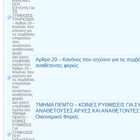
ΚΑΝΟΝΕΣ
ΠΟΥ
ΙΣΧΥΟΥΝ ΓΙΑ
ΤΙΣ
ΣΥΜΒΑΣΕΙΣ
ΥΠΗΡΕΣΙΩΝ
– Αρθρο 19 –
Κανόνες που
ισχύουν για
τις συμβάσεις
υπηρεσιών
που
συνάπτουν
αναθέτουσες
αρχές
Δεν έχουν
Αρθρο 20 – Κανόνες που ισχύουν για τις συμ
υποβληθεί
αναθέτοντες φορείς
σχόλια
στο
Αρθρο 20 –
Κανόνες που
ισχύουν για
τις συμβάσεις
υπηρεσιών
που
συνάπτουν
αναθέτοντες
φορείς
Δεν έχουν
ΤΜΗΜΑ ΠΕΜΤΟ – ΚΟΙΝΕΣ ΡΥΘΜΙΣΕΙΣ ΓΙΑ 
υποβληθεί
ΑΝΑΘΕΤΟΥΣΕΣ ΑΡΧΕΣ ΚΑΙ ΑΝΑΘΕΤΟΝΤΕΣ Φ
σχόλια
στο
ΤΜΗΜΑ
Οικονομικοί Φορείς
ΠΕΜΤΟ –
ΚΟΙΝΕΣ
ΡΥΘΜΙΣΕΙΣ
ΓΙΑ
ΣΥΜΒΑΣΕΙΣ
ΠΟΥ