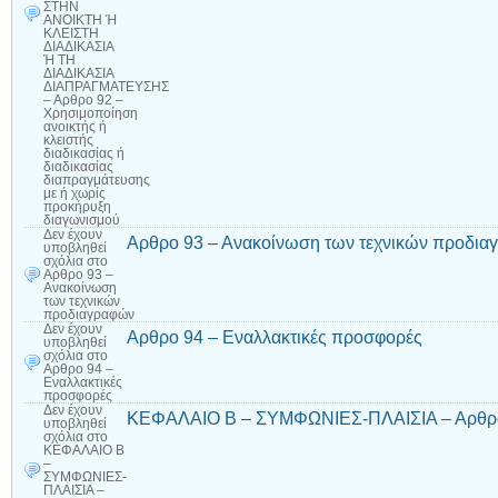
ΣΤΗΝ
ΑΝΟΙΚΤΗ Ή
ΚΛΕΙΣΤΗ
ΔΙΑΔΙΚΑΣΙΑ
Ή ΤΗ
ΔΙΑΔΙΚΑΣΙΑ
ΔΙΑΠΡΑΓΜΑΤΕΥΣΗΣ
– Αρθρο 92 –
Χρησιμοποίηση
ανοικτής ή
κλειστής
διαδικασίας ή
διαδικασίας
διαπραγμάτευσης
με ή χωρίς
προκήρυξη
διαγωνισμού
Δεν έχουν
Αρθρο 93 – Ανακοίνωση των τεχνικών προδι
υποβληθεί
σχόλια
στο
Αρθρο 93 –
Ανακοίνωση
των τεχνικών
προδιαγραφών
Δεν έχουν
Αρθρο 94 – Εναλλακτικές προσφορές
υποβληθεί
σχόλια
στο
Αρθρο 94 –
Εναλλακτικές
προσφορές
Δεν έχουν
ΚΕΦΑΛΑΙΟ Β – ΣΥΜΦΩΝΙΕΣ-ΠΛΑΙΣΙΑ – Αρθρο 
υποβληθεί
σχόλια
στο
ΚΕΦΑΛΑΙΟ Β
–
ΣΥΜΦΩΝΙΕΣ-
ΠΛΑΙΣΙΑ –