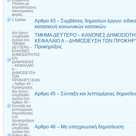
Συμφωνίες
Πλαίσιο με
περισσότερους
οικονομικούς
φορείς
1 Σχόλιο
Αρθρο 43 – Συμβάσεις δημοσίων έργων: ειδικο
κατασκευή κοινωνικών κατοικιών
Δεν έχουν
ΤΜΗΜΑ ΔΕΥΤΕΡΟ – ΚΑΝΟΝΕΣ ΔΗΜΟΣΙΟΤΗΤ
υποβληθεί
ΚΕΦΑΛΑΙΟ Α – ΔΗΜΟΣΙΕΥΣΗ ΤΩΝ ΠΡΟΚΗΡΥ
σχόλια
στο
ΤΜΗΜΑ
Προκηρύξεις
ΔΕΥΤΕΡΟ –
ΚΑΝΟΝΕΣ
ΔΗΜΟΣΙΟΤΗΤΑΣ
ΚΑΙ
ΔΙΑΦΑΝΕΙΑΣ
– ΚΕΦΑΛΑΙΟ
Α –
ΔΗΜΟΣΙΕΥΣΗ
ΤΩΝ
ΠΡΟΚΗΡΥΞΕΩΝ
– Αρθρο 44 –
Προκηρύξεις
Δεν έχουν
Αρθρο 45 – Σύνταξη και λεπτομέρειες δημοσί
υποβληθεί
σχόλια
στο
Αρθρο 45 –
Σύνταξη και
λεπτομέρειες
δημοσίευσης
των
προκηρύξεων
Δεν έχουν
Αρθρο 46 – Μη υποχρεωτική δημοσίευση
υποβληθεί
σχόλια
στο
Αρθρο 46 –