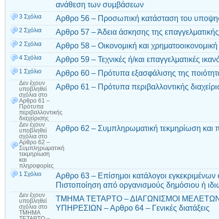
ανάθεση των συμβάσεων
3 Σχόλια
Αρθρο 56 – Προσωπική κατάσταση του υποψη
2 Σχόλια
Αρθρο 57 – Άδεια άσκησης της επαγγελματικής
2 Σχόλια
Αρθρο 58 – Οικονομική και χρηματοοικονομική
4 Σχόλια
Αρθρο 59 – Τεχνικές ή/και επαγγελματικές ικαν
1 Σχόλιο
Αρθρο 60 – Πρότυπα εξασφάλισης της ποιότητ
Δεν έχουν
Αρθρο 61 – Πρότυπα περιβαλλοντικής διαχείρι
υποβληθεί
σχόλια
στο
Αρθρο 61 –
Πρότυπα
περιβαλλοντικής
διαχείρισης
Δεν έχουν
Αρθρο 62 – Συμπληρωματική τεκμηρίωση και 
υποβληθεί
σχόλια
στο
Αρθρο 62 –
Συμπληρωματική
τεκμηρίωση
και
πληροφορίες
1 Σχόλιο
Αρθρο 63 – Επίσημοι κατάλογοι εγκεκριμένων
Πιστοποίηση από οργανισμούς δημόσιου ή ιδιω
Δεν έχουν
ΤΜΗΜΑ ΤΕΤΑΡΤΟ – ΔΙΑΓΩΝΙΣΜΟΙ ΜΕΛΕΤΩ
υποβληθεί
ΥΠΗΡΕΣΙΩΝ – Αρθρο 64 – Γενικές διατάξεις
σχόλια
στο
ΤΜΗΜΑ
ΤΕΤΑΡΤΟ –