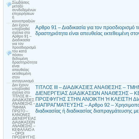
Συμβάσεις
μεταξύ
συνδεδεμένων
επιχειρήσεων
ή
κοινοπραξιών
Δεν έχουν
Αρθρο 91 – Διαδικασία για τον προσδιορισμό 
υποβληθεί
δραστηριότητα είναι απευθείας εκτεθειμένη στ
σχόλια
στο
Αρθρο 91 –
Διαδικασία
για τον
προσδιορισμό
του κατά
πόσον
δεδομένη
δραστηριότητα
είναι
απευθείας
εκτεθειμένη
στον
ανταγωνισμό
Δεν έχουν
ΤΙΤΛΟΣ ΙΙΙ – ΔΙΑΔΙΚΑΣΙΕΣ ΑΝΑΘΕΣΗΣ – Τ
υποβληθεί
ΔΙΕΝΕΡΓΕΙΑΣ ΔΙΑΔΙΚΑΣΙΩΝ ΑΝΑΘΕΣΗΣ – Κ
σχόλια
στο
ΤΙΤΛΟΣ ΙΙΙ –
ΠΡΟΣΦΥΓΗΣ ΣΤΗΝ ΑΝΟΙΚΤΗ Ή ΚΛΕΙΣΤΗ ΔΙΑ
ΔΙΑΔΙΚΑΣΙΕΣ
ΑΝΑΘΕΣΗΣ –
ΔΙΑΠΡΑΓΜΑΤΕΥΣΗΣ – Αρθρο 92 – Χρησιμοποίη
ΤΜΗΜΑ
διαδικασίας ή διαδικασίας διαπραγμάτευσης μ
ΠΡΩΤΟ –
ΚΑΝΟΝΕΣ
ΔΙΕΝΕΡΓΕΙΑΣ
ΔΙΑΔΙΚΑΣΙΩΝ
ΑΝΑΘΕΣΗΣ –
ΚΕΦΑΛΑΙΟ Α
– ΟΡΟΙ
ΠΡΟΣΦΥΓΗΣ