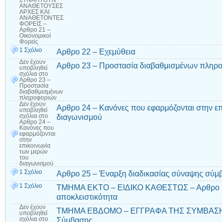
ΣΥΝΑΠΤΟΥΝ
ΑΝΑΘΕΤΟΥΣΕΣ
ΑΡΧΕΣ ΚΑΙ
ΑΝΑΘΕΤΟΝΤΕΣ
ΦΟΡΕΙΣ –
Αρθρο 21 –
Οικονομικοί
Φορείς
1 Σχόλιο
Αρθρο 22 – Εχεμύθεια
Δεν έχουν
Αρθρο 23 – Προστασία διαβαθμισμένων πληρ
υποβληθεί
σχόλια
στο
Αρθρο 23 –
Προστασία
διαβαθμισμένων
πληροφοριών
Δεν έχουν
Αρθρο 24 – Κανόνες που εφαρμόζονται στην ε
υποβληθεί
διαγωνισμού
σχόλια
στο
Αρθρο 24 –
Κανόνες που
εφαρμόζονται
στην
επικοινωνία
των μερών
του
διαγωνισμού
1 Σχόλιο
Αρθρο 25 – Έναρξη διαδικασίας σύναψης σύμ
1 Σχόλιο
ΤΜΗΜΑ ΕΚΤΟ – ΕΙΔΙΚΟ ΚΑΘΕΣΤΩΣ – Αρθρο 26 
αποκλειστικότητα
Δεν έχουν
ΤΜΗΜΑ ΕΒΔΟΜΟ – ΕΓΓΡΑΦΑ ΤΗΣ ΣΥΜΒΑΣΗΣ 
υποβληθεί
Σύμβασης
σχόλια
στο