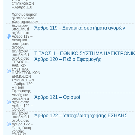
ΣΥΝΑΨΗΣ
ΣΥΜΒΑΣΕΩΝ
– Άρθρο 118
–
Χρησιμοποίηση
ηλεκτρονικών
πλειστηριασμών
Δεν έχουν
Άρθρο 119 – Δυναμικά συστήματα αγορών
υποβληθεί
σχόλια
στο
Άρθρο 119 –
Δυναμικά
συστήματα
αγορών
Δεν έχουν
ΤΙΤΛΟΣ II – ΕΘΝΙΚΟ ΣΥΣΤΗΜΑ ΗΛΕΚΤΡΟΝ
υποβληθεί
Άρθρο 120 – Πεδίο Εφαρμογής
σχόλια
στο
ΤΙΤΛΟΣ II –
ΕΘΝΙΚΟ
ΣΥΣΤΗΜΑ
ΗΛΕΚΤΡΟΝΙΚΩΝ
ΔΗΜΟΣΙΩΝ
ΣΥΜΒΑΣΕΩΝ
– Άρθρο 120
– Πεδίο
Εφαρμογής
Δεν έχουν
Άρθρο 121 – Ορισμοί
υποβληθεί
σχόλια
στο
Άρθρο 121 –
Ορισμοί
Δεν έχουν
Άρθρο 122 – Υποχρέωση χρήσης ΕΣΗΔΗΣ
υποβληθεί
σχόλια
στο
Άρθρο 122 –
Υποχρέωση
χρήσης