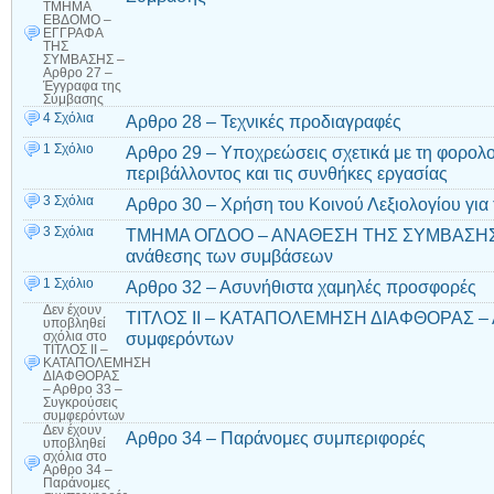
ΤΜΗΜΑ
ΕΒΔΟΜΟ –
ΕΓΓΡΑΦΑ
ΤΗΣ
ΣΥΜΒΑΣΗΣ –
Αρθρο 27 –
Έγγραφα της
Σύμβασης
4 Σχόλια
Αρθρο 28 – Τεχνικές προδιαγραφές
1 Σχόλιο
Αρθρο 29 – Υποχρεώσεις σχετικά με τη φορολο
περιβάλλοντος και τις συνθήκες εργασίας
3 Σχόλια
Αρθρο 30 – Χρήση του Κοινού Λεξιολογίου για 
3 Σχόλια
ΤΜΗΜΑ ΟΓΔΟΟ – ΑΝΑΘΕΣΗ ΤΗΣ ΣΥΜΒΑΣΗΣ – 
ανάθεσης των συμβάσεων
1 Σχόλιο
Αρθρο 32 – Ασυνήθιστα χαμηλές προσφορές
Δεν έχουν
ΤΙΤΛΟΣ ΙΙ – ΚΑΤΑΠΟΛΕΜΗΣΗ ΔΙΑΦΘΟΡΑΣ – Α
υποβληθεί
συμφερόντων
σχόλια
στο
ΤΙΤΛΟΣ ΙΙ –
ΚΑΤΑΠΟΛΕΜΗΣΗ
ΔΙΑΦΘΟΡΑΣ
– Αρθρο 33 –
Συγκρούσεις
συμφερόντων
Δεν έχουν
Αρθρο 34 – Παράνομες συμπεριφορές
υποβληθεί
σχόλια
στο
Αρθρο 34 –
Παράνομες