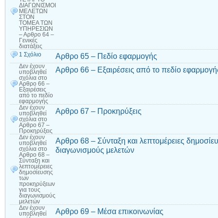
ΔΙΑΓΩΝΙΣΜΟΙ
ΜΕΛΕΤΩΝ
ΣΤΟΝ
ΤΟΜΕΑ ΤΩΝ
ΥΠΗΡΕΣΙΩΝ
– Αρθρο 64 –
Γενικές
διατάξεις
1 Σχόλιο
Αρθρο 65 – Πεδίο εφαρμογής
Δεν έχουν
Αρθρο 66 – Εξαιρέσεις από το πεδίο εφαρμογή
υποβληθεί
σχόλια
στο
Αρθρο 66 –
Εξαιρέσεις
από το πεδίο
εφαρμογής
Δεν έχουν
Αρθρο 67 – Προκηρύξεις
υποβληθεί
σχόλια
στο
Αρθρο 67 –
Προκηρύξεις
Δεν έχουν
Αρθρο 68 – Σύνταξη και λεπτομέρειες δημοσίε
υποβληθεί
διαγωνισμούς μελετών
σχόλια
στο
Αρθρο 68 –
Σύνταξη και
λεπτομέρειες
δημοσίευσης
των
προκηρύξεων
για τους
διαγωνισμούς
μελετών
Δεν έχουν
Αρθρο 69 – Μέσα επικοινωνίας
υποβληθεί