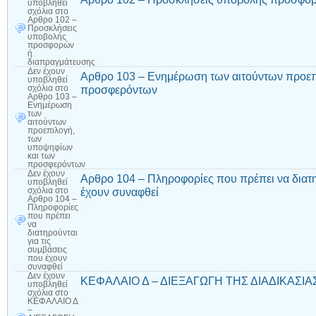
υποβληθεί
σχόλια
στο
Αρθρο 102 –
Προσκλήσεις
υποβολής
προσφορών
ή
διαπραγμάτευσης
Δεν έχουν
Αρθρο 103 – Ενημέρωση των αιτούντων προεπ
υποβληθεί
προσφερόντων
σχόλια
στο
Αρθρο 103 –
Ενημέρωση
των
αιτούντων
προεπιλογή,
των
υποψηφίων
και των
προσφερόντων
Δεν έχουν
Αρθρο 104 – Πληροφορίες που πρέπει να διατη
υποβληθεί
έχουν συναφθεί
σχόλια
στο
Αρθρο 104 –
Πληροφορίες
που πρέπει
να
διατηρούνται
για τις
συμβάσεις
που έχουν
συναφθεί
Δεν έχουν
ΚΕΦΑΛΑΙΟ Δ – ΔΙΕΞΑΓΩΓΗ ΤΗΣ ΔΙΑΔΙΚΑΣΙΑΣ – 
υποβληθεί
σχόλια
στο
ΚΕΦΑΛΑΙΟ Δ
–