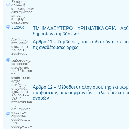
Εκχώρηση
ειδικών ή
αποκλειστικών
δικαιωμάτων:
ρήτρα
αποφυγής
διακρίσεων
1 Σχόλιο
ΤΜΗΜΑ ΔΕΥΤΕΡΟ – ΧΡΗΜΑΤΙΚΑ ΟΡΙΑ – Αρθρο 
δημοσίων συμβάσεων
Δεν έχουν
Αρθρο 11 – Συμβάσεις που επιδοτούνται σε π
υποβληθεί
τις αναθέτουσες αρχές
σχόλια
στο
Αρθρο 11 –
Συμβάσεις
που
επιδοτούνται
σε ποσοστό
μεγαλύτερο
του 50% από
τις
αναθέτουσες
αρχές
Δεν έχουν
Αρθρο 12 – Μέθοδοι υπολογισμού της εκτιμώμ
υποβληθεί
συμβάσεων, των συμφωνιών – πλαισίων και τ
σχόλια
στο
Αρθρο 12 –
αγορών
Μέθοδοι
υπολογισμού
της
εκτιμώμενης
αξίας των
δημοσίων
συμβάσεων,
των
συμφωνιών –