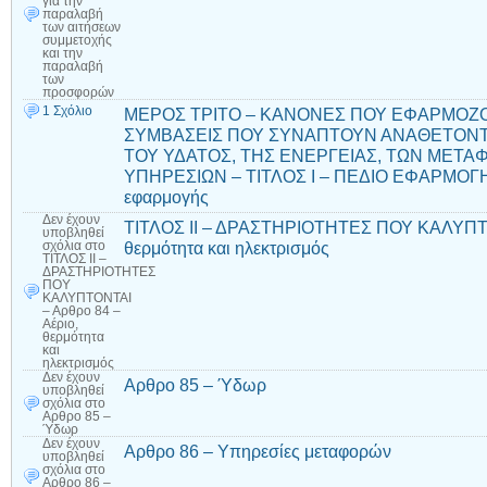
για την
παραλαβή
των αιτήσεων
συμμετοχής
και την
παραλαβή
των
προσφορών
1 Σχόλιο
ΜΕΡΟΣ ΤΡΙΤΟ – ΚΑΝΟΝΕΣ ΠΟΥ ΕΦΑΡΜΟΖΟ
ΣΥΜΒΑΣΕΙΣ ΠΟΥ ΣΥΝΑΠΤΟΥΝ ΑΝΑΘΕΤΟΝΤ
ΤΟΥ ΥΔΑΤΟΣ, ΤΗΣ ΕΝΕΡΓΕΙΑΣ, ΤΩΝ ΜΕΤ
ΥΠΗΡΕΣΙΩΝ – ΤΙΤΛΟΣ Ι – ΠΕΔΙΟ ΕΦΑΡΜΟΓΗΣ
εφαρμογής
Δεν έχουν
ΤΙΤΛΟΣ ΙΙ – ΔΡΑΣΤΗΡΙΟΤΗΤΕΣ ΠΟΥ ΚΑΛΥΠΤΟΝ
υποβληθεί
θερμότητα και ηλεκτρισμός
σχόλια
στο
ΤΙΤΛΟΣ ΙΙ –
ΔΡΑΣΤΗΡΙΟΤΗΤΕΣ
ΠΟΥ
ΚΑΛΥΠΤΟΝΤΑΙ
– Αρθρο 84 –
Αέριο,
θερμότητα
και
ηλεκτρισμός
Δεν έχουν
Αρθρο 85 – Ύδωρ
υποβληθεί
σχόλια
στο
Αρθρο 85 –
Ύδωρ
Δεν έχουν
Αρθρο 86 – Υπηρεσίες μεταφορών
υποβληθεί
σχόλια
στο
Αρθρο 86 –