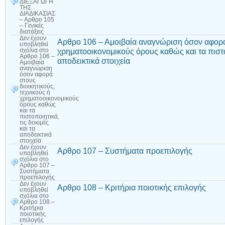
ΔΙΕΞΑΓΩΓΗ
ΤΗΣ
ΔΙΑΔΙΚΑΣΙΑΣ
– Αρθρο 105
– Γενικές
διατάξεις
Δεν έχουν
Αρθρο 106 – Αμοιβαία αναγνώριση όσον αφορά 
υποβληθεί
χρηματοοικονομικούς όρους καθώς και τα πιστοπ
σχόλια
στο
Αρθρο 106 –
αποδεικτικά στοιχεία
Αμοιβαία
αναγνώριση
όσον αφορά
στους
διοικητικούς,
τεχνικούς ή
χρηματοοικονομικούς
όρους καθώς
και τα
πιστοποιητικά,
τις δοκιμές
και τα
αποδεικτικά
στοιχεία
Δεν έχουν
Αρθρο 107 – Συστήματα προεπιλογής
υποβληθεί
σχόλια
στο
Αρθρο 107 –
Συστήματα
προεπιλογής
Δεν έχουν
Αρθρο 108 – Κριτήρια ποιοτικής επιλογής
υποβληθεί
σχόλια
στο
Αρθρο 108 –
Κριτήρια
ποιοτικής
επιλογής