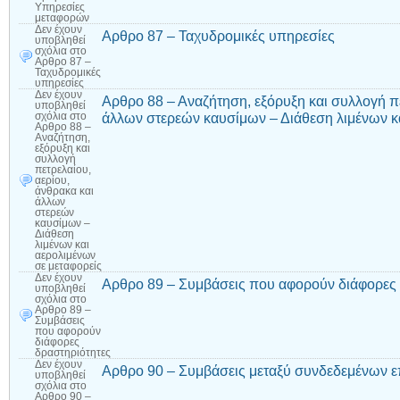
Υπηρεσίες
μεταφορών
Δεν έχουν
Αρθρο 87 – Ταχυδρομικές υπηρεσίες
υποβληθεί
σχόλια
στο
Αρθρο 87 –
Ταχυδρομικές
υπηρεσίες
Δεν έχουν
Αρθρο 88 – Αναζήτηση, εξόρυξη και συλλογή πε
υποβληθεί
άλλων στερεών καυσίμων – Διάθεση λιμένων κα
σχόλια
στο
Αρθρο 88 –
Αναζήτηση,
εξόρυξη και
συλλογή
πετρελαίου,
αερίου,
άνθρακα και
άλλων
στερεών
καυσίμων –
Διάθεση
λιμένων και
αερολιμένων
σε μεταφορείς
Δεν έχουν
Αρθρο 89 – Συμβάσεις που αφορούν διάφορες 
υποβληθεί
σχόλια
στο
Αρθρο 89 –
Συμβάσεις
που αφορούν
διάφορες
δραστηριότητες
Δεν έχουν
Αρθρο 90 – Συμβάσεις μεταξύ συνδεδεμένων ε
υποβληθεί
σχόλια
στο
Αρθρο 90 –