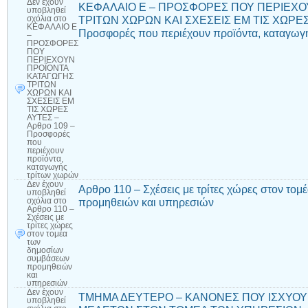
Δεν έχουν
ΚΕΦΑΛΑΙΟ Ε – ΠΡΟΣΦΟΡΕΣ ΠΟΥ ΠΕΡΙΕΧΟ
υποβληθεί
ΤΡΙΤΩΝ ΧΩΡΩΝ ΚΑΙ ΣΧΕΣΕΙΣ ΕΜ ΤΙΣ ΧΩΡΕΣ 
σχόλια
στο
ΚΕΦΑΛΑΙΟ Ε
Προσφορές που περιέχουν προϊόντα, καταγωγ
–
ΠΡΟΣΦΟΡΕΣ
ΠΟΥ
ΠΕΡΙΕΧΟΥΝ
ΠΡΟΪΟΝΤΑ
ΚΑΤΑΓΩΓΗΣ
ΤΡΙΤΩΝ
ΧΩΡΩΝ ΚΑΙ
ΣΧΕΣΕΙΣ ΕΜ
ΤΙΣ ΧΩΡΕΣ
ΑΥΤΕΣ –
Αρθρο 109 –
Προσφορές
που
περιέχουν
προϊόντα,
καταγωγής
τρίτων χωρών
Δεν έχουν
Αρθρο 110 – Σχέσεις με τρίτες χώρες στον τ
υποβληθεί
προμηθειών και υπηρεσιών
σχόλια
στο
Αρθρο 110 –
Σχέσεις με
τρίτες χώρες
στον τομέα
των
δημοσίων
συμβάσεων
προμηθειών
και
υπηρεσιών
Δεν έχουν
ΤΜΗΜΑ ΔΕΥΤΕΡΟ – ΚΑΝΟΝΕΣ ΠΟΥ ΙΣΧΥΟΥΝ
υποβληθεί