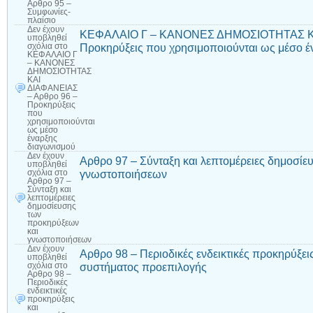
Αρθρο 95 –
Συμφωνίες-
πλαίσιο
Δεν έχουν
ΚΕΦΑΛΑΙΟ Γ – ΚΑΝΟΝΕΣ ΔΗΜΟΣΙΟΤΗΤΑΣ ΚΑ
υποβληθεί
Προκηρύξεις που χρησιμοποιούνται ως μέσο έ
σχόλια
στο
ΚΕΦΑΛΑΙΟ Γ
– ΚΑΝΟΝΕΣ
ΔΗΜΟΣΙΟΤΗΤΑΣ
ΚΑΙ
ΔΙΑΦΑΝΕΙΑΣ
– Αρθρο 96 –
Προκηρύξεις
που
χρησιμοποιούνται
ως μέσο
έναρξης
διαγωνισμού
Δεν έχουν
Αρθρο 97 – Σύνταξη και λεπτομέρειες δημοσί
υποβληθεί
γνωστοποιήσεων
σχόλια
στο
Αρθρο 97 –
Σύνταξη και
λεπτομέρειες
δημοσίευσης
των
προκηρύξεων
και
γνωστοποιήσεων
Δεν έχουν
Αρθρο 98 – Περιοδικές ενδεικτικές προκηρύξει
υποβληθεί
συστήματος προεπιλογής
σχόλια
στο
Αρθρο 98 –
Περιοδικές
ενδεικτικές
προκηρύξεις
και