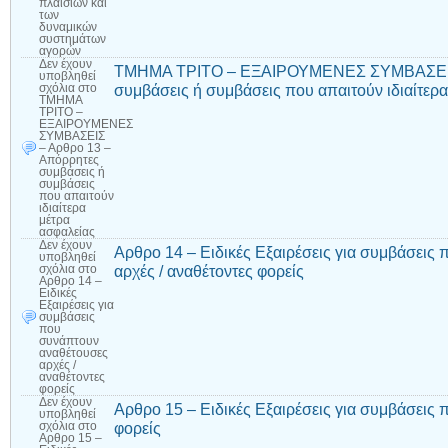
πλαισίων και
των
δυναμικών
συστημάτων
αγορών
Δεν έχουν
ΤΜΗΜΑ ΤΡΙΤΟ – ΕΞΑΙΡΟΥΜΕΝΕΣ ΣΥΜΒΑΣΕΙΣ 
υποβληθεί
συμβάσεις ή συμβάσεις που απαιτούν ιδιαίτερ
σχόλια
στο
ΤΜΗΜΑ
ΤΡΙΤΟ –
ΕΞΑΙΡΟΥΜΕΝΕΣ
ΣΥΜΒΑΣΕΙΣ
– Αρθρο 13 –
Απόρρητες
συμβάσεις ή
συμβάσεις
που απαιτούν
ιδιαίτερα
μέτρα
ασφαλείας
Δεν έχουν
Αρθρο 14 – Ειδικές Εξαιρέσεις για συμβάσεις
υποβληθεί
αρχές / αναθέτοντες φορείς
σχόλια
στο
Αρθρο 14 –
Ειδικές
Εξαιρέσεις για
συμβάσεις
που
συνάπτουν
αναθέτουσες
αρχές /
αναθέτοντες
φορείς
Δεν έχουν
Αρθρο 15 – Ειδικές Εξαιρέσεις για συμβάσεις
υποβληθεί
φορείς
σχόλια
στο
Αρθρο 15 –