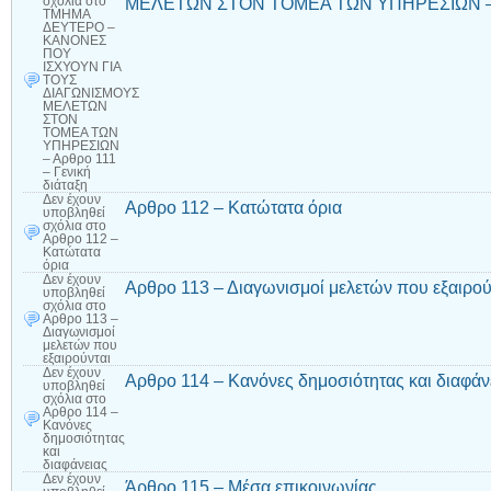
ΜΕΛΕΤΩΝ ΣΤΟΝ ΤΟΜΕΑ ΤΩΝ ΥΠΗΡΕΣΙΩΝ – Αρθ
σχόλια
στο
ΤΜΗΜΑ
ΔΕΥΤΕΡΟ –
ΚΑΝΟΝΕΣ
ΠΟΥ
ΙΣΧΥΟΥΝ ΓΙΑ
ΤΟΥΣ
ΔΙΑΓΩΝΙΣΜΟΥΣ
ΜΕΛΕΤΩΝ
ΣΤΟΝ
ΤΟΜΕΑ ΤΩΝ
ΥΠΗΡΕΣΙΩΝ
– Αρθρο 111
– Γενική
διάταξη
Δεν έχουν
Αρθρο 112 – Κατώτατα όρια
υποβληθεί
σχόλια
στο
Αρθρο 112 –
Κατώτατα
όρια
Δεν έχουν
Αρθρο 113 – Διαγωνισμοί μελετών που εξαιρού
υποβληθεί
σχόλια
στο
Αρθρο 113 –
Διαγωνισμοί
μελετών που
εξαιρούνται
Δεν έχουν
Αρθρο 114 – Κανόνες δημοσιότητας και διαφάν
υποβληθεί
σχόλια
στο
Αρθρο 114 –
Κανόνες
δημοσιότητας
και
διαφάνειας
Δεν έχουν
Άρθρο 115 – Μέσα επικοινωνίας