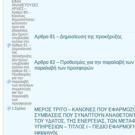
ΕΙΝΑΙ
ΑΝΑΘΕΤΟΥΣΕΣ
ΑΡΧΕΣ –
Αρθρο 80 –
Κανόνες
δημοσιότητας:
κατώτατο
όριο και
εξαιρέσεις
Δεν έχουν
Αρθρο 81 – Δημοσίευση της προκήρυξης
υποβληθεί
σχόλια
στο
Αρθρο 81 –
Δημοσίευση
της
προκήρυξης
Δεν έχουν
Αρθρο 82 – Προθεσμίες για την παραλαβή των 
υποβληθεί
παραλαβή των προσφορών
σχόλια
στο
Αρθρο 82 –
Προθεσμίες
για την
παραλαβή
των αιτήσεων
συμμετοχής
και την
παραλαβή
των
προσφορών
1 Σχόλιο
ΜΕΡΟΣ ΤΡΙΤΟ – ΚΑΝΟΝΕΣ ΠΟΥ ΕΦΑΡΜΟΖΟ
ΣΥΜΒΑΣΕΙΣ ΠΟΥ ΣΥΝΑΠΤΟΥΝ ΑΝΑΘΕΤΟΝΤ
ΤΟΥ ΥΔΑΤΟΣ, ΤΗΣ ΕΝΕΡΓΕΙΑΣ, ΤΩΝ ΜΕΤ
ΥΠΗΡΕΣΙΩΝ – ΤΙΤΛΟΣ Ι – ΠΕΔΙΟ ΕΦΑΡΜΟΓΗΣ
εφαρμογής