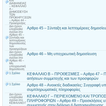
ΚΑΙ
ΔΙΑΦΑΝΕΙΑΣ
– ΚΕΦΑΛΑΙΟ
Α –
ΔΗΜΟΣΙΕΥΣΗ
ΤΩΝ
ΠΡΟΚΗΡΥΞΕΩΝ
– Αρθρο 44 –
Προκηρύξεις
Δεν έχουν
Αρθρο 45 – Σύνταξη και λεπτομέρειες δημοσί
υποβληθεί
σχόλια
στο
Αρθρο 45 –
Σύνταξη και
λεπτομέρειες
δημοσίευσης
των
προκηρύξεων
Δεν έχουν
Αρθρο 46 – Μη υποχρεωτική δημοσίευση
υποβληθεί
σχόλια
στο
Αρθρο 46 –
Μη
υποχρεωτική
δημοσίευση
1 Σχόλιο
ΚΕΦΑΛΑΙΟ Β – ΠΡΟΘΕΣΜΙΕΣ – Αρθρο 47 – Πρ
αιτήσεων συμμετοχής και των προσφορών
1 Σχόλιο
Αρθρο 48 – Ανοικτές διαδικασίες: Συγγραφή υ
συμπληρωματικές πληροφορίες
Δεν έχουν
ΚΕΦΑΛΑΙΟ Γ – ΠΕΡΙΕΧΟΜΕΝΟ ΚΑΙ ΤΡΟΠΟΣ
υποβληθεί
ΠΛΗΡΟΦΟΡΙΩΝ – Αρθρο 49 – Προσκλήσεις υ
σχόλια
στο
ΚΕΦΑΛΑΙΟ Γ
συμμετοχής στον διάλογο ή διαπραγμάτευσης
–