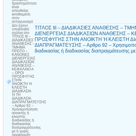
δραστηριότητα
είναι
απευθείας
εκτεθειμένη
στον
ανταγωνισμό
Δεν έχουν
ΤΙΤΛΟΣ ΙΙΙ – ΔΙΑΔΙΚΑΣΙΕΣ ΑΝΑΘΕΣΗΣ – Τ
υποβληθεί
ΔΙΕΝΕΡΓΕΙΑΣ ΔΙΑΔΙΚΑΣΙΩΝ ΑΝΑΘΕΣΗΣ – Κ
σχόλια
στο
ΤΙΤΛΟΣ ΙΙΙ –
ΠΡΟΣΦΥΓΗΣ ΣΤΗΝ ΑΝΟΙΚΤΗ Ή ΚΛΕΙΣΤΗ ΔΙΑ
ΔΙΑΔΙΚΑΣΙΕΣ
ΑΝΑΘΕΣΗΣ –
ΔΙΑΠΡΑΓΜΑΤΕΥΣΗΣ – Αρθρο 92 – Χρησιμοποίη
ΤΜΗΜΑ
διαδικασίας ή διαδικασίας διαπραγμάτευσης μ
ΠΡΩΤΟ –
ΚΑΝΟΝΕΣ
ΔΙΕΝΕΡΓΕΙΑΣ
ΔΙΑΔΙΚΑΣΙΩΝ
ΑΝΑΘΕΣΗΣ –
ΚΕΦΑΛΑΙΟ Α
– ΟΡΟΙ
ΠΡΟΣΦΥΓΗΣ
ΣΤΗΝ
ΑΝΟΙΚΤΗ Ή
ΚΛΕΙΣΤΗ
ΔΙΑΔΙΚΑΣΙΑ
Ή ΤΗ
ΔΙΑΔΙΚΑΣΙΑ
ΔΙΑΠΡΑΓΜΑΤΕΥΣΗΣ
– Αρθρο 92 –
Χρησιμοποίηση
ανοικτής ή
κλειστής
διαδικασίας ή
διαδικασίας
διαπραγμάτευσης
με ή χωρίς
προκήρυξη