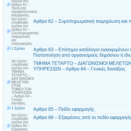
σχόλια
στο
Αρθρο 61 –
Πρότυπα
περιβαλλοντικής
διαχείρισης
Δεν έχουν
Αρθρο 62 – Συμπληρωματική τεκμηρίωση και 
υποβληθεί
σχόλια
στο
Αρθρο 62 –
Συμπληρωματική
τεκμηρίωση
και
πληροφορίες
1 Σχόλιο
Αρθρο 63 – Επίσημοι κατάλογοι εγκεκριμένων
Πιστοποίηση από οργανισμούς δημόσιου ή ιδιω
Δεν έχουν
ΤΜΗΜΑ ΤΕΤΑΡΤΟ – ΔΙΑΓΩΝΙΣΜΟΙ ΜΕΛΕΤΩ
υποβληθεί
ΥΠΗΡΕΣΙΩΝ – Αρθρο 64 – Γενικές διατάξεις
σχόλια
στο
ΤΜΗΜΑ
ΤΕΤΑΡΤΟ –
ΔΙΑΓΩΝΙΣΜΟΙ
ΜΕΛΕΤΩΝ
ΣΤΟΝ
ΤΟΜΕΑ ΤΩΝ
ΥΠΗΡΕΣΙΩΝ
– Αρθρο 64 –
Γενικές
διατάξεις
1 Σχόλιο
Αρθρο 65 – Πεδίο εφαρμογής
Δεν έχουν
Αρθρο 66 – Εξαιρέσεις από το πεδίο εφαρμογή
υποβληθεί
σχόλια
στο
Αρθρο 66 –
Εξαιρέσεις