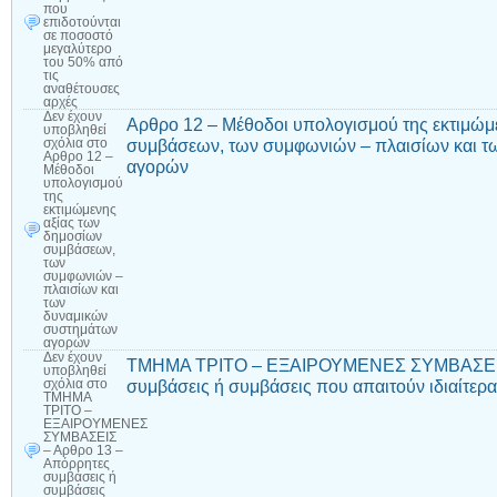
που
επιδοτούνται
σε ποσοστό
μεγαλύτερο
του 50% από
τις
αναθέτουσες
αρχές
Δεν έχουν
Αρθρο 12 – Μέθοδοι υπολογισμού της εκτιμώμ
υποβληθεί
συμβάσεων, των συμφωνιών – πλαισίων και τ
σχόλια
στο
Αρθρο 12 –
αγορών
Μέθοδοι
υπολογισμού
της
εκτιμώμενης
αξίας των
δημοσίων
συμβάσεων,
των
συμφωνιών –
πλαισίων και
των
δυναμικών
συστημάτων
αγορών
Δεν έχουν
ΤΜΗΜΑ ΤΡΙΤΟ – ΕΞΑΙΡΟΥΜΕΝΕΣ ΣΥΜΒΑΣΕΙΣ 
υποβληθεί
συμβάσεις ή συμβάσεις που απαιτούν ιδιαίτερ
σχόλια
στο
ΤΜΗΜΑ
ΤΡΙΤΟ –
ΕΞΑΙΡΟΥΜΕΝΕΣ
ΣΥΜΒΑΣΕΙΣ
– Αρθρο 13 –
Απόρρητες
συμβάσεις ή
συμβάσεις