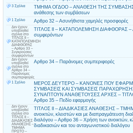
3 Σχόλια
ΤΜΗΜΑ ΟΓΔΟΟ – ΑΝΑΘΕΣΗ ΤΗΣ ΣΥΜΒΑΣΗΣ – 
ανάθεσης των συμβάσεων
1 Σχόλιο
Αρθρο 32 – Ασυνήθιστα χαμηλές προσφορές
Δεν έχουν
ΤΙΤΛΟΣ ΙΙ – ΚΑΤΑΠΟΛΕΜΗΣΗ ΔΙΑΦΘΟΡΑΣ – Α
υποβληθεί
συμφερόντων
σχόλια
στο
ΤΙΤΛΟΣ ΙΙ –
ΚΑΤΑΠΟΛΕΜΗΣΗ
ΔΙΑΦΘΟΡΑΣ
– Αρθρο 33 –
Συγκρούσεις
συμφερόντων
Δεν έχουν
Αρθρο 34 – Παράνομες συμπεριφορές
υποβληθεί
σχόλια
στο
Αρθρο 34 –
Παράνομες
συμπεριφορές
1 Σχόλιο
ΜΕΡΟΣ ΔΕΥΤΕΡΟ – ΚΑΝΟΝΕΣ ΠΟΥ ΕΦΑΡΜΟ
ΣΥΜΒΑΣΕΙΣ ΚΑΙ ΣΥΜΒΑΣΕΙΣ ΠΑΡΑΧΩΡΗΣΗ
ΣΥΝΑΠΤΟΥΝ ΑΝΑΘΕΤΟΥΣΕΣ ΑΡΧΕΣ – ΤΙΤΛΟ
Αρθρο 35 – Πεδίο εφαρμογής
Δεν έχουν
ΤΙΤΛΟΣ ΙΙ – ΔΙΑΔΙΚΑΣΙΕΣ ΑΝΑΘΕΣΗΣ – ΤΜΗ
υποβληθεί
ανοικτών, κλειστών και με διαπραγμάτευση δια
σχόλια
στο
ΤΙΤΛΟΣ ΙΙ –
διαλόγου – Αρθρο 36 – Χρήση των ανοικτών, κ
ΔΙΑΔΙΚΑΣΙΕΣ
ΑΝΑΘΕΣΗΣ –
διαδικασιών και του ανταγωνιστικού διαλόγου
ΤΜΗΜΑ
ΠΡΩΤΟ –