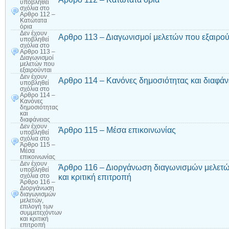
υποβληθεί
σχόλια
στο
Αρθρο 112 –
Κατώτατα
όρια
Δεν έχουν
Αρθρο 113 – Διαγωνισμοί μελετών που εξαιρού
υποβληθεί
σχόλια
στο
Αρθρο 113 –
Διαγωνισμοί
μελετών που
εξαιρούνται
Δεν έχουν
Αρθρο 114 – Κανόνες δημοσιότητας και διαφάν
υποβληθεί
σχόλια
στο
Αρθρο 114 –
Κανόνες
δημοσιότητας
και
διαφάνειας
Δεν έχουν
Άρθρο 115 – Μέσα επικοινωνίας
υποβληθεί
σχόλια
στο
Άρθρο 115 –
Μέσα
επικοινωνίας
Δεν έχουν
Άρθρο 116 – Διοργάνωση διαγωνισμών μελετώ
υποβληθεί
και κριτική επιτροπή
σχόλια
στο
Άρθρο 116 –
Διοργάνωση
διαγωνισμών
μελετών,
επιλογή των
συμμετεχόντων
και κριτική
επιτροπή