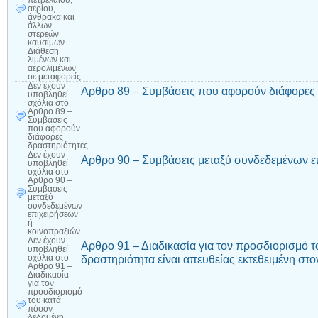
πετρελαίου,
αερίου,
άνθρακα και
άλλων
στερεών
καυσίμων –
Διάθεση
λιμένων και
αερολιμένων
σε μεταφορείς
Δεν έχουν
Αρθρο 89 – Συμβάσεις που αφορούν διάφορες 
υποβληθεί
σχόλια
στο
Αρθρο 89 –
Συμβάσεις
που αφορούν
διάφορες
δραστηριότητες
Δεν έχουν
Αρθρο 90 – Συμβάσεις μεταξύ συνδεδεμένων ε
υποβληθεί
σχόλια
στο
Αρθρο 90 –
Συμβάσεις
μεταξύ
συνδεδεμένων
επιχειρήσεων
ή
κοινοπραξιών
Δεν έχουν
Αρθρο 91 – Διαδικασία για τον προσδιορισμό 
υποβληθεί
δραστηριότητα είναι απευθείας εκτεθειμένη στ
σχόλια
στο
Αρθρο 91 –
Διαδικασία
για τον
προσδιορισμό
του κατά
πόσον
δεδομένη