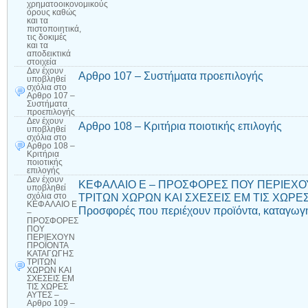
χρηματοοικονομικούς
όρους καθώς
και τα
πιστοποιητικά,
τις δοκιμές
και τα
αποδεικτικά
στοιχεία
Δεν έχουν
Αρθρο 107 – Συστήματα προεπιλογής
υποβληθεί
σχόλια
στο
Αρθρο 107 –
Συστήματα
προεπιλογής
Δεν έχουν
Αρθρο 108 – Κριτήρια ποιοτικής επιλογής
υποβληθεί
σχόλια
στο
Αρθρο 108 –
Κριτήρια
ποιοτικής
επιλογής
Δεν έχουν
ΚΕΦΑΛΑΙΟ Ε – ΠΡΟΣΦΟΡΕΣ ΠΟΥ ΠΕΡΙΕΧΟ
υποβληθεί
ΤΡΙΤΩΝ ΧΩΡΩΝ ΚΑΙ ΣΧΕΣΕΙΣ ΕΜ ΤΙΣ ΧΩΡΕΣ 
σχόλια
στο
ΚΕΦΑΛΑΙΟ Ε
Προσφορές που περιέχουν προϊόντα, καταγωγ
–
ΠΡΟΣΦΟΡΕΣ
ΠΟΥ
ΠΕΡΙΕΧΟΥΝ
ΠΡΟΪΟΝΤΑ
ΚΑΤΑΓΩΓΗΣ
ΤΡΙΤΩΝ
ΧΩΡΩΝ ΚΑΙ
ΣΧΕΣΕΙΣ ΕΜ
ΤΙΣ ΧΩΡΕΣ
ΑΥΤΕΣ –
Αρθρο 109 –