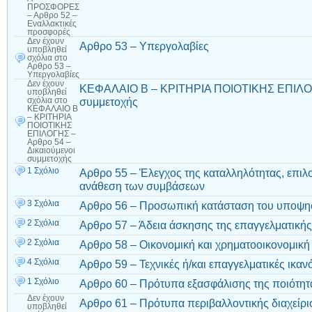
ΠΡΟΣΦΟΡΕΣ
– Αρθρο 52 –
Εναλλακτικές
προσφορές
Δεν έχουν
Αρθρο 53 – Υπεργολαβίες
υποβληθεί
σχόλια
στο
Αρθρο 53 –
Υπεργολαβίες
Δεν έχουν
ΚΕΦΑΛΑΙΟ Β – ΚΡΙΤΗΡΙΑ ΠΟΙΟΤΙΚΗΣ ΕΠΙΛΟΓΗ
υποβληθεί
συμμετοχής
σχόλια
στο
ΚΕΦΑΛΑΙΟ Β
– ΚΡΙΤΗΡΙΑ
ΠΟΙΟΤΙΚΗΣ
ΕΠΙΛΟΓΗΣ –
Αρθρο 54 –
Δικαιούμενοι
συμμετοχής
1 Σχόλιο
Αρθρο 55 – Έλεγχος της καταλληλότητας, επιλ
ανάθεση των συμβάσεων
3 Σχόλια
Αρθρο 56 – Προσωπική κατάσταση του υποψη
2 Σχόλια
Αρθρο 57 – Άδεια άσκησης της επαγγελματικής
2 Σχόλια
Αρθρο 58 – Οικονομική και χρηματοοικονομική
4 Σχόλια
Αρθρο 59 – Τεχνικές ή/και επαγγελματικές ικαν
1 Σχόλιο
Αρθρο 60 – Πρότυπα εξασφάλισης της ποιότητ
Δεν έχουν
Αρθρο 61 – Πρότυπα περιβαλλοντικής διαχείρι
υποβληθεί