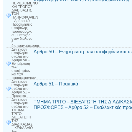
ΠΕΡΙΕΧΟΜΕΝΟ
ΚΑΙ ΤΡΟΠΟΣ
ΔΙΑΒΙΒΑΣΗΣ
ΤΩΝ
ΠΛΗΡΟΦΟΡΙΩΝ
– Αρθρο 49 –
Προσκλήσεις
υποβολής
προσφορών,
συμμετοχής
στον διάλογο
ή
διαπραγμάτευσης
Δεν έχουν
Αρθρο 50 – Ενημέρωση των υποψηφίων και τ
υποβληθεί
σχόλια
στο
Αρθρο 50 –
Ενημέρωση
των
υποψηφίων
και των
προσφερόντων
Δεν έχουν
Αρθρο 51 – Πρακτικά
υποβληθεί
σχόλια
στο
Αρθρο 51 –
Πρακτικά
Δεν έχουν
ΤΜΗΜΑ ΤΡΙΤΟ – ΔΙΕΞΑΓΩΓΗ ΤΗΣ ΔΙΑΔΙΚΑΣΙ
υποβληθεί
ΠΡΟΣΦΟΡΕΣ – Αρθρο 52 – Εναλλακτικές προ
σχόλια
στο
ΤΜΗΜΑ
ΤΡΙΤΟ –
ΔΙΕΞΑΓΩΓΗ
ΤΗΣ
ΔΙΑΔΙΚΑΣΙΑΣ
– ΚΕΦΑΛΑΙΟ
Α –