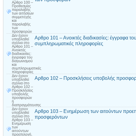
Αρθρο 100 –
Προθεσμίες
παραλαβής
των αιτήσεων
συμμετοχής
και
παραλαβής
των
προσφορών
Δεν έχουν
Αρθρο 101 – Ανοικτές διαδικασίες: έγγραφα το
υποβληθεί
συμπληρωματικές πληροφορίες
σχόλια
στο
Αρθρο 101 –
Ανοικτές
διαδικασίες:
έγγραφα του
διαγωνισμού
και
συμπληρωματικές
πληροφορίες
Δεν έχουν
Αρθρο 102 – Προσκλήσεις υποβολής προσφορ
υποβληθεί
σχόλια
στο
Αρθρο 102 –
Προσκλήσεις
υποβολής
προσφορών
ή
διαπραγμάτευσης
Δεν έχουν
Αρθρο 103 – Ενημέρωση των αιτούντων προεπ
υποβληθεί
προσφερόντων
σχόλια
στο
Αρθρο 103 –
Ενημέρωση
των
αιτούντων
προεπιλογή,