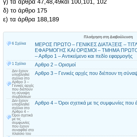
γ) τα άρθρα 47,48,49και 100,101, 102
δ) το άρθρο 175
ε) τα άρθρα 188,189
Πλοήγηση στη Διαβούλευση
6 Σχόλια
ΜΕΡΟΣ ΠΡΩΤΟ – ΓΕΝΙΚΕΣ ΔΙΑΤΑΞΕΙΣ – ΤΙΤΛ
ΕΦΑΡΜΟΓΗΣ ΚΑΙ ΟΡΙΣΜΟΙ – ΤΜΗΜΑ ΠΡΩΤΟ 
– Αρθρο 1 – Αντικείμενο και πεδίο εφαρμογής
1 Σχόλιο
Αρθρο 2 – Ορισμοί
Δεν έχουν
Αρθρο 3 – Γενικές αρχές που διέπουν τη σύν
υποβληθεί
σχόλια
στο
Αρθρο 3 –
Γενικές αρχές
που διέπουν
τη σύναψη
συμβάσεων
Δεν έχουν
Αρθρο 4 – Όροι σχετικά με τις συμφωνίες που 
υποβληθεί
σχόλια
στο
Αρθρο 4 –
Όροι σχετικά
με τις
συμφωνίες
που έχουν
συναφθεί στο
πλαίσιο του