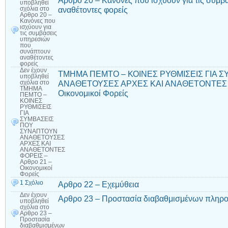
Αρθρο 20 – Κανόνες που ισχύουν για τις συμ
υποβληθεί
αναθέτοντες φορείς
σχόλια
στο
Αρθρο 20 –
Κανόνες που
ισχύουν για
τις συμβάσεις
υπηρεσιών
που
συνάπτουν
αναθέτοντες
φορείς
Δεν έχουν
ΤΜΗΜΑ ΠΕΜΤΟ – ΚΟΙΝΕΣ ΡΥΘΜΙΣΕΙΣ ΓΙΑ 
υποβληθεί
ΑΝΑΘΕΤΟΥΣΕΣ ΑΡΧΕΣ ΚΑΙ ΑΝΑΘΕΤΟΝΤΕΣ Φ
σχόλια
στο
ΤΜΗΜΑ
Οικονομικοί Φορείς
ΠΕΜΤΟ –
ΚΟΙΝΕΣ
ΡΥΘΜΙΣΕΙΣ
ΓΙΑ
ΣΥΜΒΑΣΕΙΣ
ΠΟΥ
ΣΥΝΑΠΤΟΥΝ
ΑΝΑΘΕΤΟΥΣΕΣ
ΑΡΧΕΣ ΚΑΙ
ΑΝΑΘΕΤΟΝΤΕΣ
ΦΟΡΕΙΣ –
Αρθρο 21 –
Οικονομικοί
Φορείς
1 Σχόλιο
Αρθρο 22 – Εχεμύθεια
Δεν έχουν
Αρθρο 23 – Προστασία διαβαθμισμένων πληρ
υποβληθεί
σχόλια
στο
Αρθρο 23 –
Προστασία
διαβαθμισμένων