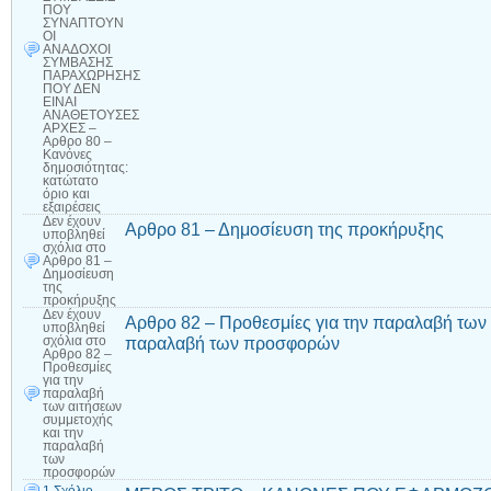
ΠΟΥ
ΣΥΝΑΠΤΟΥΝ
ΟΙ
ΑΝΑΔΟΧΟΙ
ΣΥΜΒΑΣΗΣ
ΠΑΡΑΧΩΡΗΣΗΣ
ΠΟΥ ΔΕΝ
ΕΙΝΑΙ
ΑΝΑΘΕΤΟΥΣΕΣ
ΑΡΧΕΣ –
Αρθρο 80 –
Κανόνες
δημοσιότητας:
κατώτατο
όριο και
εξαιρέσεις
Δεν έχουν
Αρθρο 81 – Δημοσίευση της προκήρυξης
υποβληθεί
σχόλια
στο
Αρθρο 81 –
Δημοσίευση
της
προκήρυξης
Δεν έχουν
Αρθρο 82 – Προθεσμίες για την παραλαβή των 
υποβληθεί
παραλαβή των προσφορών
σχόλια
στο
Αρθρο 82 –
Προθεσμίες
για την
παραλαβή
των αιτήσεων
συμμετοχής
και την
παραλαβή
των
προσφορών