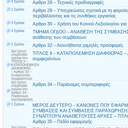
4 Σχόλια
Αρθρο 28 – Τεχνικές προδιαγραφές
1 Σχόλιο
Αρθρο 29 – Υποχρεώσεις σχετικά με τη φορολο
περιβάλλοντος και τις συνθήκες εργασίας
3 Σχόλια
Αρθρο 30 – Χρήση του Κοινού Λεξιολογίου για 
3 Σχόλια
ΤΜΗΜΑ ΟΓΔΟΟ – ΑΝΑΘΕΣΗ ΤΗΣ ΣΥΜΒΑΣΗΣ – 
ανάθεσης των συμβάσεων
1 Σχόλιο
Αρθρο 32 – Ασυνήθιστα χαμηλές προσφορές
Δεν έχουν
ΤΙΤΛΟΣ ΙΙ – ΚΑΤΑΠΟΛΕΜΗΣΗ ΔΙΑΦΘΟΡΑΣ – Α
υποβληθεί
συμφερόντων
σχόλια
στο
ΤΙΤΛΟΣ ΙΙ –
ΚΑΤΑΠΟΛΕΜΗΣΗ
ΔΙΑΦΘΟΡΑΣ
– Αρθρο 33 –
Συγκρούσεις
συμφερόντων
Δεν έχουν
Αρθρο 34 – Παράνομες συμπεριφορές
υποβληθεί
σχόλια
στο
Αρθρο 34 –
Παράνομες
συμπεριφορές
1 Σχόλιο
ΜΕΡΟΣ ΔΕΥΤΕΡΟ – ΚΑΝΟΝΕΣ ΠΟΥ ΕΦΑΡΜΟ
ΣΥΜΒΑΣΕΙΣ ΚΑΙ ΣΥΜΒΑΣΕΙΣ ΠΑΡΑΧΩΡΗΣΗ
ΣΥΝΑΠΤΟΥΝ ΑΝΑΘΕΤΟΥΣΕΣ ΑΡΧΕΣ – ΤΙΤΛΟ
Αρθρο 35 – Πεδίο εφαρμογής
Δεν έχουν