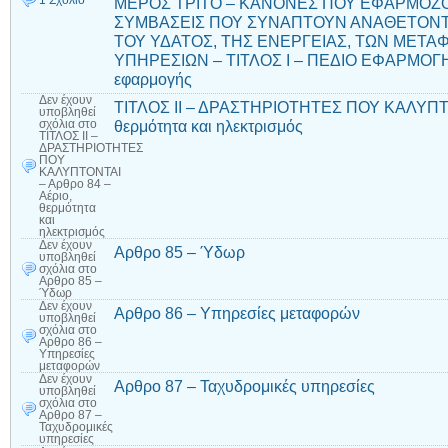
1 Σχόλιο
ΜΕΡΟΣ ΤΡΙΤΟ – ΚΑΝΟΝΕΣ ΠΟΥ ΕΦΑΡΜΟΖΟ
ΣΥΜΒΑΣΕΙΣ ΠΟΥ ΣΥΝΑΠΤΟΥΝ ΑΝΑΘΕΤΟΝΤ
ΤΟΥ ΥΔΑΤΟΣ, ΤΗΣ ΕΝΕΡΓΕΙΑΣ, ΤΩΝ ΜΕΤ
ΥΠΗΡΕΣΙΩΝ – ΤΙΤΛΟΣ Ι – ΠΕΔΙΟ ΕΦΑΡΜΟΓΗΣ
εφαρμογής
Δεν έχουν
ΤΙΤΛΟΣ ΙΙ – ΔΡΑΣΤΗΡΙΟΤΗΤΕΣ ΠΟΥ ΚΑΛΥΠΤΟΝ
υποβληθεί
θερμότητα και ηλεκτρισμός
σχόλια
στο
ΤΙΤΛΟΣ ΙΙ –
ΔΡΑΣΤΗΡΙΟΤΗΤΕΣ
ΠΟΥ
ΚΑΛΥΠΤΟΝΤΑΙ
– Αρθρο 84 –
Αέριο,
θερμότητα
και
ηλεκτρισμός
Δεν έχουν
Αρθρο 85 – Ύδωρ
υποβληθεί
σχόλια
στο
Αρθρο 85 –
Ύδωρ
Δεν έχουν
Αρθρο 86 – Υπηρεσίες μεταφορών
υποβληθεί
σχόλια
στο
Αρθρο 86 –
Υπηρεσίες
μεταφορών
Δεν έχουν
Αρθρο 87 – Ταχυδρομικές υπηρεσίες
υποβληθεί
σχόλια
στο
Αρθρο 87 –
Ταχυδρομικές
υπηρεσίες