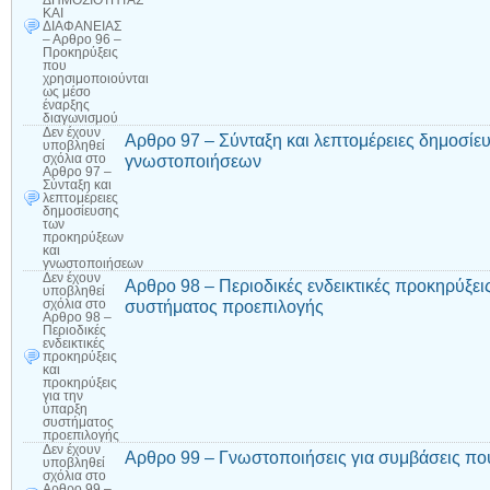
ΔΗΜΟΣΙΟΤΗΤΑΣ
ΚΑΙ
ΔΙΑΦΑΝΕΙΑΣ
– Αρθρο 96 –
Προκηρύξεις
που
χρησιμοποιούνται
ως μέσο
έναρξης
διαγωνισμού
Δεν έχουν
Αρθρο 97 – Σύνταξη και λεπτομέρειες δημοσί
υποβληθεί
γνωστοποιήσεων
σχόλια
στο
Αρθρο 97 –
Σύνταξη και
λεπτομέρειες
δημοσίευσης
των
προκηρύξεων
και
γνωστοποιήσεων
Δεν έχουν
Αρθρο 98 – Περιοδικές ενδεικτικές προκηρύξει
υποβληθεί
συστήματος προεπιλογής
σχόλια
στο
Αρθρο 98 –
Περιοδικές
ενδεικτικές
προκηρύξεις
και
προκηρύξεις
για την
ύπαρξη
συστήματος
προεπιλογής
Δεν έχουν
Αρθρο 99 – Γνωστοποιήσεις για συμβάσεις πο
υποβληθεί
σχόλια
στο
Αρθρο 99 –