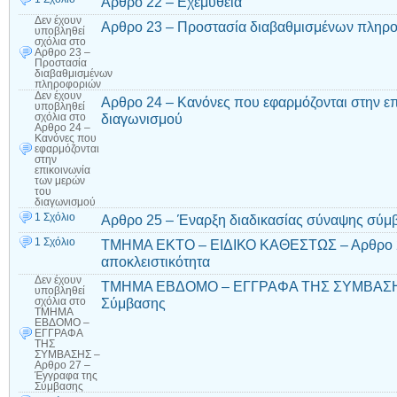
Αρθρο 22 – Εχεμύθεια
Δεν έχουν
Αρθρο 23 – Προστασία διαβαθμισμένων πληρ
υποβληθεί
σχόλια
στο
Αρθρο 23 –
Προστασία
διαβαθμισμένων
πληροφοριών
Δεν έχουν
Αρθρο 24 – Κανόνες που εφαρμόζονται στην ε
υποβληθεί
διαγωνισμού
σχόλια
στο
Αρθρο 24 –
Κανόνες που
εφαρμόζονται
στην
επικοινωνία
των μερών
του
διαγωνισμού
1 Σχόλιο
Αρθρο 25 – Έναρξη διαδικασίας σύναψης σύμ
1 Σχόλιο
ΤΜΗΜΑ ΕΚΤΟ – ΕΙΔΙΚΟ ΚΑΘΕΣΤΩΣ – Αρθρο 26 
αποκλειστικότητα
Δεν έχουν
ΤΜΗΜΑ ΕΒΔΟΜΟ – ΕΓΓΡΑΦΑ ΤΗΣ ΣΥΜΒΑΣΗΣ 
υποβληθεί
Σύμβασης
σχόλια
στο
ΤΜΗΜΑ
ΕΒΔΟΜΟ –
ΕΓΓΡΑΦΑ
ΤΗΣ
ΣΥΜΒΑΣΗΣ –
Αρθρο 27 –
Έγγραφα της
Σύμβασης