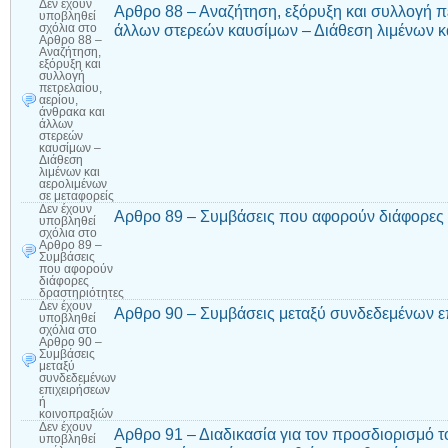
Δεν έχουν
Αρθρο 88 – Αναζήτηση, εξόρυξη και συλλογή πε
υποβληθεί
άλλων στερεών καυσίμων – Διάθεση λιμένων κα
σχόλια
στο
Αρθρο 88 –
Αναζήτηση,
εξόρυξη και
συλλογή
πετρελαίου,
αερίου,
άνθρακα και
άλλων
στερεών
καυσίμων –
Διάθεση
λιμένων και
αερολιμένων
σε μεταφορείς
Δεν έχουν
Αρθρο 89 – Συμβάσεις που αφορούν διάφορες 
υποβληθεί
σχόλια
στο
Αρθρο 89 –
Συμβάσεις
που αφορούν
διάφορες
δραστηριότητες
Δεν έχουν
Αρθρο 90 – Συμβάσεις μεταξύ συνδεδεμένων ε
υποβληθεί
σχόλια
στο
Αρθρο 90 –
Συμβάσεις
μεταξύ
συνδεδεμένων
επιχειρήσεων
ή
κοινοπραξιών
Δεν έχουν
Αρθρο 91 – Διαδικασία για τον προσδιορισμό 
υποβληθεί