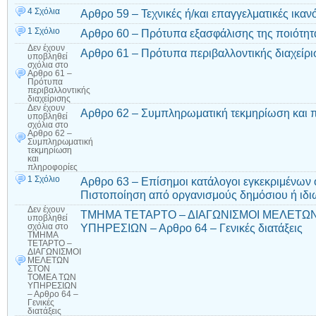
4 Σχόλια
Αρθρο 59 – Τεχνικές ή/και επαγγελματικές ικαν
1 Σχόλιο
Αρθρο 60 – Πρότυπα εξασφάλισης της ποιότητ
Δεν έχουν
Αρθρο 61 – Πρότυπα περιβαλλοντικής διαχείρι
υποβληθεί
σχόλια
στο
Αρθρο 61 –
Πρότυπα
περιβαλλοντικής
διαχείρισης
Δεν έχουν
Αρθρο 62 – Συμπληρωματική τεκμηρίωση και 
υποβληθεί
σχόλια
στο
Αρθρο 62 –
Συμπληρωματική
τεκμηρίωση
και
πληροφορίες
1 Σχόλιο
Αρθρο 63 – Επίσημοι κατάλογοι εγκεκριμένων
Πιστοποίηση από οργανισμούς δημόσιου ή ιδιω
Δεν έχουν
ΤΜΗΜΑ ΤΕΤΑΡΤΟ – ΔΙΑΓΩΝΙΣΜΟΙ ΜΕΛΕΤΩ
υποβληθεί
ΥΠΗΡΕΣΙΩΝ – Αρθρο 64 – Γενικές διατάξεις
σχόλια
στο
ΤΜΗΜΑ
ΤΕΤΑΡΤΟ –
ΔΙΑΓΩΝΙΣΜΟΙ
ΜΕΛΕΤΩΝ
ΣΤΟΝ
ΤΟΜΕΑ ΤΩΝ
ΥΠΗΡΕΣΙΩΝ
– Αρθρο 64 –
Γενικές
διατάξεις