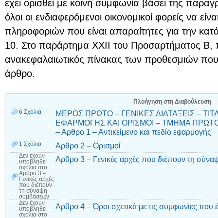
έχει ορισθεί με κοινή συμφωνία βάσει της παραγρ
όλοι οι ενδιαφερόμενοι οικονομικοί φορείς να είν
πληροφοριών που είναι απαραίτητες για την κα
10. Στο παράρτημα ΧΧΙΙ του Προσαρτήματος Β, 
ανακεφαλαιωτικός πίνακας των προθεσμιών που 
άρθρο.
Πλοήγηση στη Διαβούλευση
6 Σχόλια
ΜΕΡΟΣ ΠΡΩΤΟ – ΓΕΝΙΚΕΣ ΔΙΑΤΑΞΕΙΣ – ΤΙΤΛ
ΕΦΑΡΜΟΓΗΣ ΚΑΙ ΟΡΙΣΜΟΙ – ΤΜΗΜΑ ΠΡΩΤΟ 
– Αρθρο 1 – Αντικείμενο και πεδίο εφαρμογής
1 Σχόλιο
Αρθρο 2 – Ορισμοί
Δεν έχουν
Αρθρο 3 – Γενικές αρχές που διέπουν τη σύν
υποβληθεί
σχόλια
στο
Αρθρο 3 –
Γενικές αρχές
που διέπουν
τη σύναψη
συμβάσεων
Δεν έχουν
Αρθρο 4 – Όροι σχετικά με τις συμφωνίες που 
υποβληθεί
σχόλια
στο