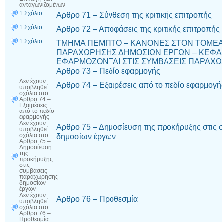
ανταγωνιζομένων
1 Σχόλιο
Αρθρο 71 – Σύνθεση της κριτικής επιτροπής
1 Σχόλιο
Αρθρο 72 – Αποφάσεις της κριτικής επιτροπής
1 Σχόλιο
ΤΜΗΜΑ ΠΕΜΠΤΟ – ΚΑΝΟΝΕΣ ΣΤΟΝ ΤΟΜΕ
ΠΑΡΑΧΩΡΗΣΗΣ ΔΗΜΟΣΙΩΝ ΕΡΓΩΝ – ΚΕΦΑΛ
ΕΦΑΡΜΟΖΟΝΤΑΙ ΣΤΙΣ ΣΥΜΒΑΣΕΙΣ ΠΑΡΑΧΩ
Αρθρο 73 – Πεδίο εφαρμογής
Δεν έχουν
Αρθρο 74 – Εξαιρέσεις από το πεδίο εφαρμογή
υποβληθεί
σχόλια
στο
Αρθρο 74 –
Εξαιρέσεις
από το πεδίο
εφαρμογής
Δεν έχουν
Αρθρο 75 – Δημοσίευση της προκήρυξης στις
υποβληθεί
δημοσίων έργων
σχόλια
στο
Αρθρο 75 –
Δημοσίευση
της
προκήρυξης
στις
συμβάσεις
παραχώρησης
δημοσίων
έργων
Δεν έχουν
Αρθρο 76 – Προθεσμία
υποβληθεί
σχόλια
στο
Αρθρο 76 –
Προθεσμία