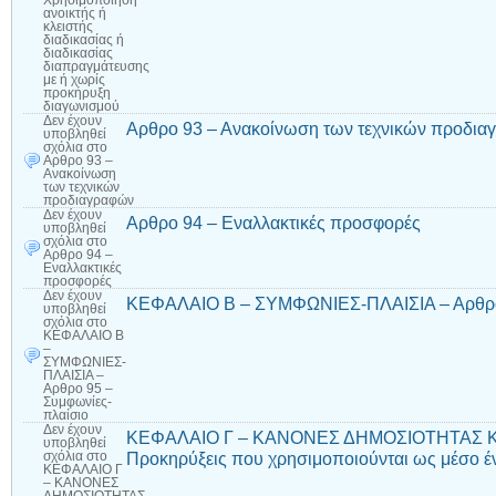
Χρησιμοποίηση
ανοικτής ή
κλειστής
διαδικασίας ή
διαδικασίας
διαπραγμάτευσης
με ή χωρίς
προκήρυξη
διαγωνισμού
Δεν έχουν
Αρθρο 93 – Ανακοίνωση των τεχνικών προδι
υποβληθεί
σχόλια
στο
Αρθρο 93 –
Ανακοίνωση
των τεχνικών
προδιαγραφών
Δεν έχουν
Αρθρο 94 – Εναλλακτικές προσφορές
υποβληθεί
σχόλια
στο
Αρθρο 94 –
Εναλλακτικές
προσφορές
Δεν έχουν
ΚΕΦΑΛΑΙΟ Β – ΣΥΜΦΩΝΙΕΣ-ΠΛΑΙΣΙΑ – Αρθρο 
υποβληθεί
σχόλια
στο
ΚΕΦΑΛΑΙΟ Β
–
ΣΥΜΦΩΝΙΕΣ-
ΠΛΑΙΣΙΑ –
Αρθρο 95 –
Συμφωνίες-
πλαίσιο
Δεν έχουν
ΚΕΦΑΛΑΙΟ Γ – ΚΑΝΟΝΕΣ ΔΗΜΟΣΙΟΤΗΤΑΣ ΚΑ
υποβληθεί
Προκηρύξεις που χρησιμοποιούνται ως μέσο έ
σχόλια
στο
ΚΕΦΑΛΑΙΟ Γ
– ΚΑΝΟΝΕΣ