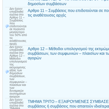
δημοσίων συμβάσεων
Δεν έχουν
Αρθρο 11 – Συμβάσεις που επιδοτούνται σε π
υποβληθεί
τις αναθέτουσες αρχές
σχόλια
στο
Αρθρο 11 –
Συμβάσεις
που
επιδοτούνται
σε ποσοστό
μεγαλύτερο
του 50% από
τις
αναθέτουσες
αρχές
Δεν έχουν
Αρθρο 12 – Μέθοδοι υπολογισμού της εκτιμώμ
υποβληθεί
συμβάσεων, των συμφωνιών – πλαισίων και τ
σχόλια
στο
Αρθρο 12 –
αγορών
Μέθοδοι
υπολογισμού
της
εκτιμώμενης
αξίας των
δημοσίων
συμβάσεων,
των
συμφωνιών –
πλαισίων και
των
δυναμικών
συστημάτων
αγορών
Δεν έχουν
ΤΜΗΜΑ ΤΡΙΤΟ – ΕΞΑΙΡΟΥΜΕΝΕΣ ΣΥΜΒΑΣΕΙΣ 
υποβληθεί
συμβάσεις ή συμβάσεις που απαιτούν ιδιαίτερ
σχόλια
στο
ΤΜΗΜΑ