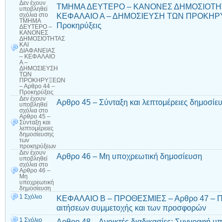
Δεν έχουν
ΤΜΗΜΑ ΔΕΥΤΕΡΟ – ΚΑΝΟΝΕΣ ΔΗΜΟΣΙΟΤΗΤ
υποβληθεί
ΚΕΦΑΛΑΙΟ Α – ΔΗΜΟΣΙΕΥΣΗ ΤΩΝ ΠΡΟΚΗΡΥ
σχόλια
στο
ΤΜΗΜΑ
Προκηρύξεις
ΔΕΥΤΕΡΟ –
ΚΑΝΟΝΕΣ
ΔΗΜΟΣΙΟΤΗΤΑΣ
ΚΑΙ
ΔΙΑΦΑΝΕΙΑΣ
– ΚΕΦΑΛΑΙΟ
Α –
ΔΗΜΟΣΙΕΥΣΗ
ΤΩΝ
ΠΡΟΚΗΡΥΞΕΩΝ
– Αρθρο 44 –
Προκηρύξεις
Δεν έχουν
Αρθρο 45 – Σύνταξη και λεπτομέρειες δημοσί
υποβληθεί
σχόλια
στο
Αρθρο 45 –
Σύνταξη και
λεπτομέρειες
δημοσίευσης
των
προκηρύξεων
Δεν έχουν
Αρθρο 46 – Μη υποχρεωτική δημοσίευση
υποβληθεί
σχόλια
στο
Αρθρο 46 –
Μη
υποχρεωτική
δημοσίευση
1 Σχόλιο
ΚΕΦΑΛΑΙΟ Β – ΠΡΟΘΕΣΜΙΕΣ – Αρθρο 47 – Πρ
αιτήσεων συμμετοχής και των προσφορών
1 Σχόλιο
Αρθρο 48 – Ανοικτές διαδικασίες: Συγγραφή υ