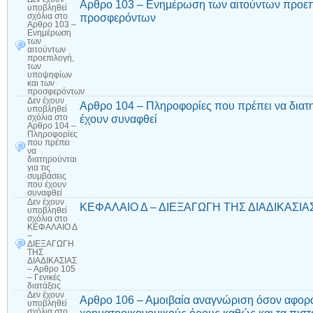
Αρθρο 103 – Ενημέρωση των αιτούντων προεπ
υποβληθεί
προσφερόντων
σχόλια
στο
Αρθρο 103 –
Ενημέρωση
των
αιτούντων
προεπιλογή,
των
υποψηφίων
και των
προσφερόντων
Δεν έχουν
Αρθρο 104 – Πληροφορίες που πρέπει να διατη
υποβληθεί
έχουν συναφθεί
σχόλια
στο
Αρθρο 104 –
Πληροφορίες
που πρέπει
να
διατηρούνται
για τις
συμβάσεις
που έχουν
συναφθεί
Δεν έχουν
ΚΕΦΑΛΑΙΟ Δ – ΔΙΕΞΑΓΩΓΗ ΤΗΣ ΔΙΑΔΙΚΑΣΙΑΣ – 
υποβληθεί
σχόλια
στο
ΚΕΦΑΛΑΙΟ Δ
–
ΔΙΕΞΑΓΩΓΗ
ΤΗΣ
ΔΙΑΔΙΚΑΣΙΑΣ
– Αρθρο 105
– Γενικές
διατάξεις
Δεν έχουν
Αρθρο 106 – Αμοιβαία αναγνώριση όσον αφορά 
υποβληθεί
σχόλια
στο