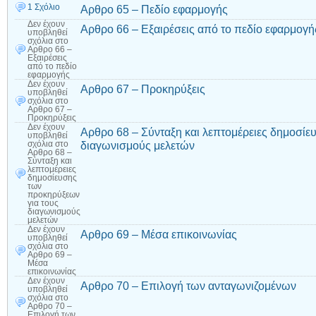
1 Σχόλιο
Αρθρο 65 – Πεδίο εφαρμογής
Δεν έχουν
Αρθρο 66 – Εξαιρέσεις από το πεδίο εφαρμογή
υποβληθεί
σχόλια
στο
Αρθρο 66 –
Εξαιρέσεις
από το πεδίο
εφαρμογής
Δεν έχουν
Αρθρο 67 – Προκηρύξεις
υποβληθεί
σχόλια
στο
Αρθρο 67 –
Προκηρύξεις
Δεν έχουν
Αρθρο 68 – Σύνταξη και λεπτομέρειες δημοσίε
υποβληθεί
διαγωνισμούς μελετών
σχόλια
στο
Αρθρο 68 –
Σύνταξη και
λεπτομέρειες
δημοσίευσης
των
προκηρύξεων
για τους
διαγωνισμούς
μελετών
Δεν έχουν
Αρθρο 69 – Μέσα επικοινωνίας
υποβληθεί
σχόλια
στο
Αρθρο 69 –
Μέσα
επικοινωνίας
Δεν έχουν
Αρθρο 70 – Επιλογή των ανταγωνιζομένων
υποβληθεί
σχόλια
στο
Αρθρο 70 –
Επιλογή των