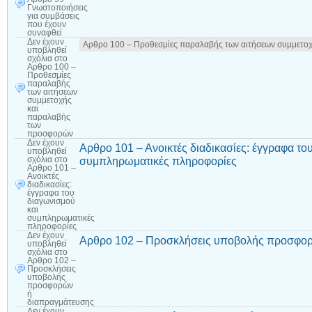
Γνωστοποιήσεις
για συμβάσεις
που έχουν
συναφθεί
Δεν έχουν
Αρθρο 100 – Προθεσμίες παραλαβής των αιτήσεων συμμετο
υποβληθεί
σχόλια
στο
Αρθρο 100 –
Προθεσμίες
παραλαβής
των αιτήσεων
συμμετοχής
και
παραλαβής
των
προσφορών
Δεν έχουν
Αρθρο 101 – Ανοικτές διαδικασίες: έγγραφα το
υποβληθεί
συμπληρωματικές πληροφορίες
σχόλια
στο
Αρθρο 101 –
Ανοικτές
διαδικασίες:
έγγραφα του
διαγωνισμού
και
συμπληρωματικές
πληροφορίες
Δεν έχουν
Αρθρο 102 – Προσκλήσεις υποβολής προσφορ
υποβληθεί
σχόλια
στο
Αρθρο 102 –
Προσκλήσεις
υποβολής
προσφορών
ή
διαπραγμάτευσης
Δεν έχουν