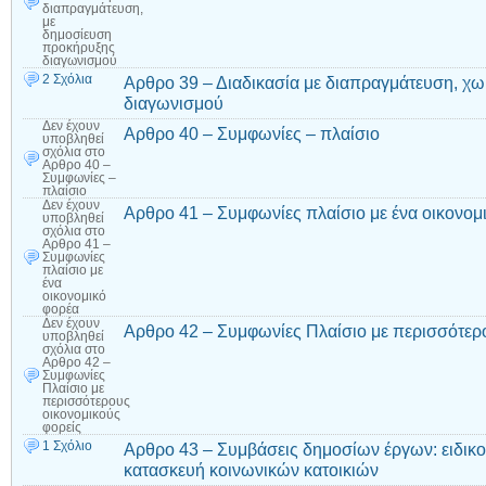
διαπραγμάτευση,
με
δημοσίευση
προκήρυξης
διαγωνισμού
2 Σχόλια
Αρθρο 39 – Διαδικασία με διαπραγμάτευση, χ
διαγωνισμού
Δεν έχουν
Αρθρο 40 – Συμφωνίες – πλαίσιο
υποβληθεί
σχόλια
στο
Αρθρο 40 –
Συμφωνίες –
πλαίσιο
Δεν έχουν
Αρθρο 41 – Συμφωνίες πλαίσιο με ένα οικονομ
υποβληθεί
σχόλια
στο
Αρθρο 41 –
Συμφωνίες
πλαίσιο με
ένα
οικονομικό
φορέα
Δεν έχουν
Αρθρο 42 – Συμφωνίες Πλαίσιο με περισσότερ
υποβληθεί
σχόλια
στο
Αρθρο 42 –
Συμφωνίες
Πλαίσιο με
περισσότερους
οικονομικούς
φορείς
1 Σχόλιο
Αρθρο 43 – Συμβάσεις δημοσίων έργων: ειδικο
κατασκευή κοινωνικών κατοικιών