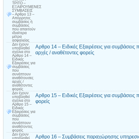
ΤΡΙΤΟ –
ΕΞΑΙΡΟΥΜΕΝΕΣ
ΣΥΜΒΑΣΕΙΣ
– Αρθρο 13 –
Απόρρητες
συμβάσεις ή
συμβάσεις
που απαιτούν
ιδιαίτερα
μέτρα
ασφαλείας
Δεν έχουν
Αρθρο 14 – Ειδικές Εξαιρέσεις για συμβάσεις
υποβληθεί
αρχές / αναθέτοντες φορείς
σχόλια
στο
Αρθρο 14 –
Ειδικές
Εξαιρέσεις για
συμβάσεις
που
συνάπτουν
αναθέτουσες
αρχές /
αναθέτοντες
φορείς
Δεν έχουν
Αρθρο 15 – Ειδικές Εξαιρέσεις για συμβάσεις
υποβληθεί
φορείς
σχόλια
στο
Αρθρο 15 –
Ειδικές
Εξαιρέσεις για
συμβάσεις
που
συνάπτουν
αναθέτοντες
φορείς
Δεν έχουν
Αρθρο 16 – Συμβάσεις παραχώρησης υπηρεσ
υποβληθεί