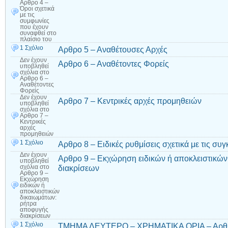
Αρθρο 4 –
Όροι σχετικά
με τις
συμφωνίες
που έχουν
συναφθεί στο
πλαίσιο του
1 Σχόλιο
Αρθρο 5 – Αναθέτουσες Αρχές
Δεν έχουν
Αρθρο 6 – Αναθέτοντες Φορείς
υποβληθεί
σχόλια
στο
Αρθρο 6 –
Αναθέτοντες
Φορείς
Δεν έχουν
Αρθρο 7 – Κεντρικές αρχές προμηθειών
υποβληθεί
σχόλια
στο
Αρθρο 7 –
Κεντρικές
αρχές
προμηθειών
1 Σχόλιο
Αρθρο 8 – Ειδικές ρυθμίσεις σχετικά με τις συ
Δεν έχουν
Αρθρο 9 – Εκχώρηση ειδικών ή αποκλειστικών
υποβληθεί
διακρίσεων
σχόλια
στο
Αρθρο 9 –
Εκχώρηση
ειδικών ή
αποκλειστικών
δικαιωμάτων:
ρήτρα
αποφυγής
διακρίσεων
1 Σχόλιο
ΤΜΗΜΑ ΔΕΥΤΕΡΟ – ΧΡΗΜΑΤΙΚΑ ΟΡΙΑ – Αρθρο 