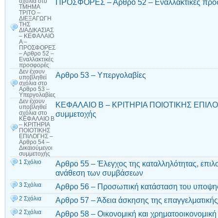
ΠΡΟΣΦΟΡΕΣ – Αρθρο 52 – Εναλλακτικές προ
σχόλια
στο
ΤΜΗΜΑ
ΤΡΙΤΟ –
ΔΙΕΞΑΓΩΓΗ
ΤΗΣ
ΔΙΑΔΙΚΑΣΙΑΣ
– ΚΕΦΑΛΑΙΟ
Α –
ΠΡΟΣΦΟΡΕΣ
– Αρθρο 52 –
Εναλλακτικές
προσφορές
Δεν έχουν
Αρθρο 53 – Υπεργολαβίες
υποβληθεί
σχόλια
στο
Αρθρο 53 –
Υπεργολαβίες
Δεν έχουν
ΚΕΦΑΛΑΙΟ Β – ΚΡΙΤΗΡΙΑ ΠΟΙΟΤΙΚΗΣ ΕΠΙΛΟΓΗ
υποβληθεί
συμμετοχής
σχόλια
στο
ΚΕΦΑΛΑΙΟ Β
– ΚΡΙΤΗΡΙΑ
ΠΟΙΟΤΙΚΗΣ
ΕΠΙΛΟΓΗΣ –
Αρθρο 54 –
Δικαιούμενοι
συμμετοχής
1 Σχόλιο
Αρθρο 55 – Έλεγχος της καταλληλότητας, επιλ
ανάθεση των συμβάσεων
3 Σχόλια
Αρθρο 56 – Προσωπική κατάσταση του υποψη
2 Σχόλια
Αρθρο 57 – Άδεια άσκησης της επαγγελματικής
2 Σχόλια
Αρθρο 58 – Οικονομική και χρηματοοικονομική