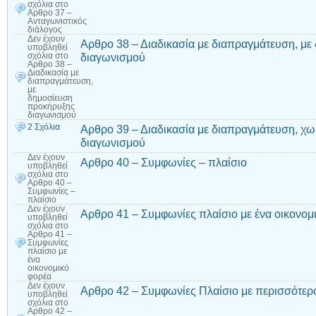
σχόλια
στο
Αρθρο 37 –
Ανταγωνιστικός
διάλογος
Δεν έχουν
Αρθρο 38 – Διαδικασία με διαπραγμάτευση, μ
υποβληθεί
διαγωνισμού
σχόλια
στο
Αρθρο 38 –
Διαδικασία με
διαπραγμάτευση,
με
δημοσίευση
προκήρυξης
διαγωνισμού
2 Σχόλια
Αρθρο 39 – Διαδικασία με διαπραγμάτευση, χ
διαγωνισμού
Δεν έχουν
Αρθρο 40 – Συμφωνίες – πλαίσιο
υποβληθεί
σχόλια
στο
Αρθρο 40 –
Συμφωνίες –
πλαίσιο
Δεν έχουν
Αρθρο 41 – Συμφωνίες πλαίσιο με ένα οικονομ
υποβληθεί
σχόλια
στο
Αρθρο 41 –
Συμφωνίες
πλαίσιο με
ένα
οικονομικό
φορέα
Δεν έχουν
Αρθρο 42 – Συμφωνίες Πλαίσιο με περισσότερ
υποβληθεί
σχόλια
στο
Αρθρο 42 –