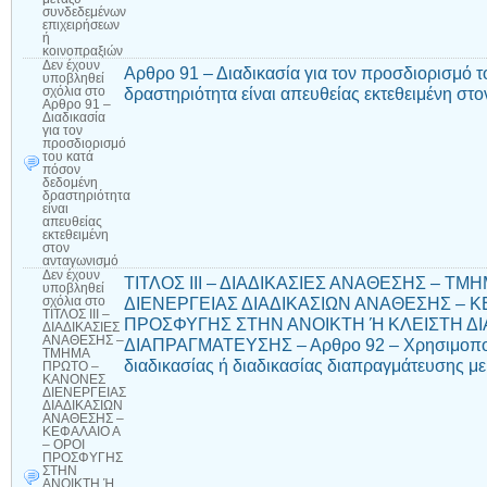
συνδεδεμένων
επιχειρήσεων
ή
κοινοπραξιών
Δεν έχουν
Αρθρο 91 – Διαδικασία για τον προσδιορισμό 
υποβληθεί
δραστηριότητα είναι απευθείας εκτεθειμένη στ
σχόλια
στο
Αρθρο 91 –
Διαδικασία
για τον
προσδιορισμό
του κατά
πόσον
δεδομένη
δραστηριότητα
είναι
απευθείας
εκτεθειμένη
στον
ανταγωνισμό
Δεν έχουν
ΤΙΤΛΟΣ ΙΙΙ – ΔΙΑΔΙΚΑΣΙΕΣ ΑΝΑΘΕΣΗΣ – Τ
υποβληθεί
ΔΙΕΝΕΡΓΕΙΑΣ ΔΙΑΔΙΚΑΣΙΩΝ ΑΝΑΘΕΣΗΣ – Κ
σχόλια
στο
ΤΙΤΛΟΣ ΙΙΙ –
ΠΡΟΣΦΥΓΗΣ ΣΤΗΝ ΑΝΟΙΚΤΗ Ή ΚΛΕΙΣΤΗ ΔΙΑ
ΔΙΑΔΙΚΑΣΙΕΣ
ΑΝΑΘΕΣΗΣ –
ΔΙΑΠΡΑΓΜΑΤΕΥΣΗΣ – Αρθρο 92 – Χρησιμοποίη
ΤΜΗΜΑ
διαδικασίας ή διαδικασίας διαπραγμάτευσης μ
ΠΡΩΤΟ –
ΚΑΝΟΝΕΣ
ΔΙΕΝΕΡΓΕΙΑΣ
ΔΙΑΔΙΚΑΣΙΩΝ
ΑΝΑΘΕΣΗΣ –
ΚΕΦΑΛΑΙΟ Α
– ΟΡΟΙ
ΠΡΟΣΦΥΓΗΣ
ΣΤΗΝ
ΑΝΟΙΚΤΗ Ή