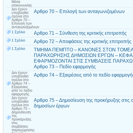
Μέσα
επικοινωνίας
Δεν έχουν
Αρθρο 70 – Επιλογή των ανταγωνιζομένων
υποβληθεί
σχόλια
στο
Αρθρο 70 –
Επιλογή των
ανταγωνιζομένων
1 Σχόλιο
Αρθρο 71 – Σύνθεση της κριτικής επιτροπής
1 Σχόλιο
Αρθρο 72 – Αποφάσεις της κριτικής επιτροπής
1 Σχόλιο
ΤΜΗΜΑ ΠΕΜΠΤΟ – ΚΑΝΟΝΕΣ ΣΤΟΝ ΤΟΜΕ
ΠΑΡΑΧΩΡΗΣΗΣ ΔΗΜΟΣΙΩΝ ΕΡΓΩΝ – ΚΕΦΑΛ
ΕΦΑΡΜΟΖΟΝΤΑΙ ΣΤΙΣ ΣΥΜΒΑΣΕΙΣ ΠΑΡΑΧΩ
Αρθρο 73 – Πεδίο εφαρμογής
Δεν έχουν
Αρθρο 74 – Εξαιρέσεις από το πεδίο εφαρμογή
υποβληθεί
σχόλια
στο
Αρθρο 74 –
Εξαιρέσεις
από το πεδίο
εφαρμογής
Δεν έχουν
Αρθρο 75 – Δημοσίευση της προκήρυξης στις
υποβληθεί
δημοσίων έργων
σχόλια
στο
Αρθρο 75 –
Δημοσίευση
της
προκήρυξης
στις
συμβάσεις
παραχώρησης