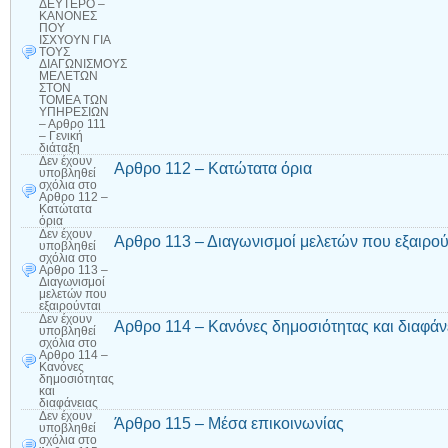
ΔΕΥΤΕΡΟ –
ΚΑΝΟΝΕΣ
ΠΟΥ
ΙΣΧΥΟΥΝ ΓΙΑ
ΤΟΥΣ
ΔΙΑΓΩΝΙΣΜΟΥΣ
ΜΕΛΕΤΩΝ
ΣΤΟΝ
ΤΟΜΕΑ ΤΩΝ
ΥΠΗΡΕΣΙΩΝ
– Αρθρο 111
– Γενική
διάταξη
Δεν έχουν
Αρθρο 112 – Κατώτατα όρια
υποβληθεί
σχόλια
στο
Αρθρο 112 –
Κατώτατα
όρια
Δεν έχουν
Αρθρο 113 – Διαγωνισμοί μελετών που εξαιρού
υποβληθεί
σχόλια
στο
Αρθρο 113 –
Διαγωνισμοί
μελετών που
εξαιρούνται
Δεν έχουν
Αρθρο 114 – Κανόνες δημοσιότητας και διαφάν
υποβληθεί
σχόλια
στο
Αρθρο 114 –
Κανόνες
δημοσιότητας
και
διαφάνειας
Δεν έχουν
Άρθρο 115 – Μέσα επικοινωνίας
υποβληθεί
σχόλια
στο