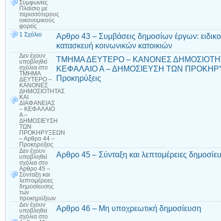
Συμφωνίες
Πλαίσιο με
περισσότερους
οικονομικούς
φορείς
1 Σχόλιο
Αρθρο 43 – Συμβάσεις δημοσίων έργων: ειδικο
κατασκευή κοινωνικών κατοικιών
Δεν έχουν
ΤΜΗΜΑ ΔΕΥΤΕΡΟ – ΚΑΝΟΝΕΣ ΔΗΜΟΣΙΟΤΗΤ
υποβληθεί
ΚΕΦΑΛΑΙΟ Α – ΔΗΜΟΣΙΕΥΣΗ ΤΩΝ ΠΡΟΚΗΡΥ
σχόλια
στο
ΤΜΗΜΑ
Προκηρύξεις
ΔΕΥΤΕΡΟ –
ΚΑΝΟΝΕΣ
ΔΗΜΟΣΙΟΤΗΤΑΣ
ΚΑΙ
ΔΙΑΦΑΝΕΙΑΣ
– ΚΕΦΑΛΑΙΟ
Α –
ΔΗΜΟΣΙΕΥΣΗ
ΤΩΝ
ΠΡΟΚΗΡΥΞΕΩΝ
– Αρθρο 44 –
Προκηρύξεις
Δεν έχουν
Αρθρο 45 – Σύνταξη και λεπτομέρειες δημοσί
υποβληθεί
σχόλια
στο
Αρθρο 45 –
Σύνταξη και
λεπτομέρειες
δημοσίευσης
των
προκηρύξεων
Δεν έχουν
Αρθρο 46 – Μη υποχρεωτική δημοσίευση
υποβληθεί
σχόλια
στο