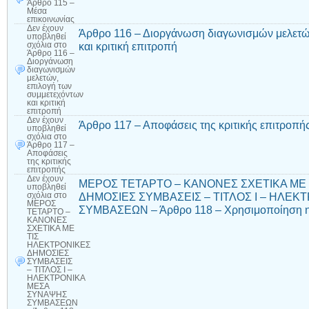
Άρθρο 115 –
Μέσα
επικοινωνίας
Δεν έχουν
Άρθρο 116 – Διοργάνωση διαγωνισμών μελετώ
υποβληθεί
και κριτική επιτροπή
σχόλια
στο
Άρθρο 116 –
Διοργάνωση
διαγωνισμών
μελετών,
επιλογή των
συμμετεχόντων
και κριτική
επιτροπή
Δεν έχουν
Άρθρο 117 – Αποφάσεις της κριτικής επιτροπή
υποβληθεί
σχόλια
στο
Άρθρο 117 –
Αποφάσεις
της κριτικής
επιτροπής
Δεν έχουν
ΜΕΡΟΣ ΤΕΤΑΡΤΟ – ΚΑΝΟΝΕΣ ΣΧΕΤΙΚΑ ΜΕ
υποβληθεί
ΔΗΜΟΣΙΕΣ ΣΥΜΒΑΣΕΙΣ – ΤΙΤΛΟΣ Ι – ΗΛΕ
σχόλια
στο
ΜΕΡΟΣ
ΣΥΜΒΑΣΕΩΝ – Άρθρο 118 – Χρησιμοποίηση η
ΤΕΤΑΡΤΟ –
ΚΑΝΟΝΕΣ
ΣΧΕΤΙΚΑ ΜΕ
ΤΙΣ
ΗΛΕΚΤΡΟΝΙΚΕΣ
ΔΗΜΟΣΙΕΣ
ΣΥΜΒΑΣΕΙΣ
– ΤΙΤΛΟΣ Ι –
ΗΛΕΚΤΡΟΝΙΚΑ
ΜΕΣΑ
ΣΥΝΑΨΗΣ
ΣΥΜΒΑΣΕΩΝ