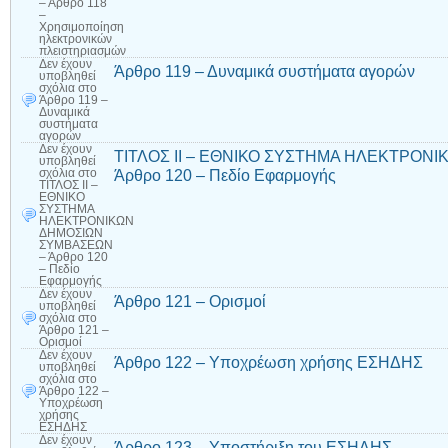
– Άρθρο 118
–
Χρησιμοποίηση
ηλεκτρονικών
πλειστηριασμών
Δεν έχουν
Άρθρο 119 – Δυναμικά συστήματα αγορών
υποβληθεί
σχόλια
στο
Άρθρο 119 –
Δυναμικά
συστήματα
αγορών
Δεν έχουν
ΤΙΤΛΟΣ II – ΕΘΝΙΚΟ ΣΥΣΤΗΜΑ ΗΛΕΚΤΡΟΝ
υποβληθεί
Άρθρο 120 – Πεδίο Εφαρμογής
σχόλια
στο
ΤΙΤΛΟΣ II –
ΕΘΝΙΚΟ
ΣΥΣΤΗΜΑ
ΗΛΕΚΤΡΟΝΙΚΩΝ
ΔΗΜΟΣΙΩΝ
ΣΥΜΒΑΣΕΩΝ
– Άρθρο 120
– Πεδίο
Εφαρμογής
Δεν έχουν
Άρθρο 121 – Ορισμοί
υποβληθεί
σχόλια
στο
Άρθρο 121 –
Ορισμοί
Δεν έχουν
Άρθρο 122 – Υποχρέωση χρήσης ΕΣΗΔΗΣ
υποβληθεί
σχόλια
στο
Άρθρο 122 –
Υποχρέωση
χρήσης
ΕΣΗΔΗΣ
Δεν έχουν
Άρθρο 123 – Υποστήριξη του ΕΣΗΔΗΣ