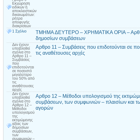
Εκχώρηση
ειδικών ή
αποκλειστικών
δικαιωμάτων:
ρήτρα
αποφυγής
διακρίσεων
1 Σχόλιο
ΤΜΗΜΑ ΔΕΥΤΕΡΟ – ΧΡΗΜΑΤΙΚΑ ΟΡΙΑ – Αρθρο 
δημοσίων συμβάσεων
Δεν έχουν
Αρθρο 11 – Συμβάσεις που επιδοτούνται σε π
υποβληθεί
τις αναθέτουσες αρχές
σχόλια
στο
Αρθρο 11 –
Συμβάσεις
που
επιδοτούνται
σε ποσοστό
μεγαλύτερο
του 50% από
τις
αναθέτουσες
αρχές
Δεν έχουν
Αρθρο 12 – Μέθοδοι υπολογισμού της εκτιμώμ
υποβληθεί
συμβάσεων, των συμφωνιών – πλαισίων και τ
σχόλια
στο
Αρθρο 12 –
αγορών
Μέθοδοι
υπολογισμού
της
εκτιμώμενης
αξίας των
δημοσίων
συμβάσεων,
των
συμφωνιών –