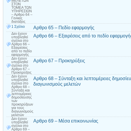
ΜΕΛΕΤΩΝ
ΣΤΟΝ
ΤΟΜΕΑ ΤΩΝ
ΥΠΗΡΕΣΙΩΝ
– Αρθρο 64 –
Γενικές
διατάξεις
1 Σχόλιο
Αρθρο 65 – Πεδίο εφαρμογής
Δεν έχουν
Αρθρο 66 – Εξαιρέσεις από το πεδίο εφαρμογή
υποβληθεί
σχόλια
στο
Αρθρο 66 –
Εξαιρέσεις
από το πεδίο
εφαρμογής
Δεν έχουν
Αρθρο 67 – Προκηρύξεις
υποβληθεί
σχόλια
στο
Αρθρο 67 –
Προκηρύξεις
Δεν έχουν
Αρθρο 68 – Σύνταξη και λεπτομέρειες δημοσίε
υποβληθεί
διαγωνισμούς μελετών
σχόλια
στο
Αρθρο 68 –
Σύνταξη και
λεπτομέρειες
δημοσίευσης
των
προκηρύξεων
για τους
διαγωνισμούς
μελετών
Δεν έχουν
Αρθρο 69 – Μέσα επικοινωνίας
υποβληθεί
σχόλια
στο
Αρθρο 69 –