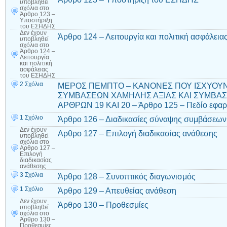
υποβληθεί
σχόλια
στο
Άρθρο 123 –
Υποστήριξη
του ΕΣΗΔΗΣ
Δεν έχουν
Άρθρο 124 – Λειτουργία και πολιτική ασφάλει
υποβληθεί
σχόλια
στο
Άρθρο 124 –
Λειτουργία
και πολιτική
ασφάλειας
του ΕΣΗΔΗΣ
2 Σχόλια
ΜΕΡΟΣ ΠΕΜΠΤΟ – ΚΑΝΟΝΕΣ ΠΟΥ ΙΣΧΥΟΥΝ
ΣΥΜΒΑΣΕΩΝ ΧΑΜΗΛΗΣ ΑΞΙΑΣ ΚΑΙ ΣΥΜΒΑ
ΑΡΘΡΩΝ 19 ΚΑΙ 20 – Άρθρο 125 – Πεδίο εφα
1 Σχόλιο
Άρθρο 126 – Διαδικασίες σύναψης συμβάσεων
Δεν έχουν
Αρθρο 127 – Επιλογή διαδικασίας ανάθεσης
υποβληθεί
σχόλια
στο
Αρθρο 127 –
Επιλογή
διαδικασίας
ανάθεσης
3 Σχόλια
Άρθρο 128 – Συνοπτικός διαγωνισμός
1 Σχόλιο
Άρθρο 129 – Απευθείας ανάθεση
Δεν έχουν
Άρθρο 130 – Προθεσμίες
υποβληθεί
σχόλια
στο
Άρθρο 130 –
Προθεσμίες