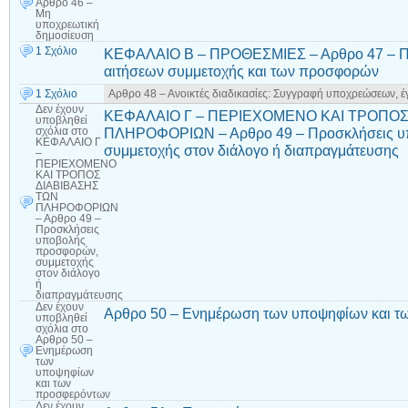
Αρθρο 46 –
Μη
υποχρεωτική
δημοσίευση
1 Σχόλιο
ΚΕΦΑΛΑΙΟ Β – ΠΡΟΘΕΣΜΙΕΣ – Αρθρο 47 – Πρ
αιτήσεων συμμετοχής και των προσφορών
1 Σχόλιο
Αρθρο 48 – Ανοικτές διαδικασίες: Συγγραφή υποχρεώσεων, 
Δεν έχουν
ΚΕΦΑΛΑΙΟ Γ – ΠΕΡΙΕΧΟΜΕΝΟ ΚΑΙ ΤΡΟΠΟΣ
υποβληθεί
ΠΛΗΡΟΦΟΡΙΩΝ – Αρθρο 49 – Προσκλήσεις υ
σχόλια
στο
ΚΕΦΑΛΑΙΟ Γ
συμμετοχής στον διάλογο ή διαπραγμάτευσης
–
ΠΕΡΙΕΧΟΜΕΝΟ
ΚΑΙ ΤΡΟΠΟΣ
ΔΙΑΒΙΒΑΣΗΣ
ΤΩΝ
ΠΛΗΡΟΦΟΡΙΩΝ
– Αρθρο 49 –
Προσκλήσεις
υποβολής
προσφορών,
συμμετοχής
στον διάλογο
ή
διαπραγμάτευσης
Δεν έχουν
Αρθρο 50 – Ενημέρωση των υποψηφίων και τ
υποβληθεί
σχόλια
στο
Αρθρο 50 –
Ενημέρωση
των
υποψηφίων
και των
προσφερόντων
Δεν έχουν