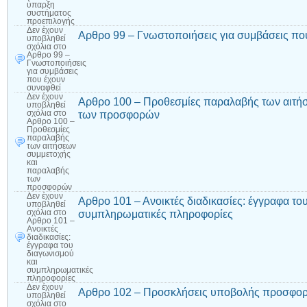
ύπαρξη
συστήματος
προεπιλογής
Δεν έχουν
Αρθρο 99 – Γνωστοποιήσεις για συμβάσεις πο
υποβληθεί
σχόλια
στο
Αρθρο 99 –
Γνωστοποιήσεις
για συμβάσεις
που έχουν
συναφθεί
Δεν έχουν
Αρθρο 100 – Προθεσμίες παραλαβής των αιτή
υποβληθεί
των προσφορών
σχόλια
στο
Αρθρο 100 –
Προθεσμίες
παραλαβής
των αιτήσεων
συμμετοχής
και
παραλαβής
των
προσφορών
Δεν έχουν
Αρθρο 101 – Ανοικτές διαδικασίες: έγγραφα το
υποβληθεί
συμπληρωματικές πληροφορίες
σχόλια
στο
Αρθρο 101 –
Ανοικτές
διαδικασίες:
έγγραφα του
διαγωνισμού
και
συμπληρωματικές
πληροφορίες
Δεν έχουν
Αρθρο 102 – Προσκλήσεις υποβολής προσφορ
υποβληθεί
σχόλια
στο