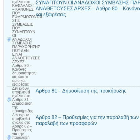
ΣΥΝΑΠΤΟΥΝ ΟΙ ΑΝΑΔΟΧΟΙ ΣΥΜΒΑΣΗΣ ΠΑΡ
σχόλια
στο
ΚΕΦΑΛΑΙΟ Γ
ΑΝΑΘΕΤΟΥΣΕΣ ΑΡΧΕΣ – Αρθρο 80 – Κανόνες δ
– ΚΑΝΟΝΕΣ
ΠΟΥ
και εξαιρέσεις
ΕΦΑΡΜΟΖΟΝΤΑΙ
ΣΤΙΣ
ΣΥΜΒΑΣΕΙΣ
ΠΟΥ
ΣΥΝΑΠΤΟΥΝ
ΟΙ
ΑΝΑΔΟΧΟΙ
ΣΥΜΒΑΣΗΣ
ΠΑΡΑΧΩΡΗΣΗΣ
ΠΟΥ ΔΕΝ
ΕΙΝΑΙ
ΑΝΑΘΕΤΟΥΣΕΣ
ΑΡΧΕΣ –
Αρθρο 80 –
Κανόνες
δημοσιότητας:
κατώτατο
όριο και
εξαιρέσεις
Δεν έχουν
Αρθρο 81 – Δημοσίευση της προκήρυξης
υποβληθεί
σχόλια
στο
Αρθρο 81 –
Δημοσίευση
της
προκήρυξης
Δεν έχουν
Αρθρο 82 – Προθεσμίες για την παραλαβή των 
υποβληθεί
παραλαβή των προσφορών
σχόλια
στο
Αρθρο 82 –
Προθεσμίες
για την
παραλαβή