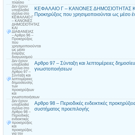
πλαίσιο
Δεν έχουν
ΚΕΦΑΛΑΙΟ Γ – ΚΑΝΟΝΕΣ ΔΗΜΟΣΙΟΤΗΤΑΣ ΚΑ
υποβληθεί
Προκηρύξεις που χρησιμοποιούνται ως μέσο έ
σχόλια
στο
ΚΕΦΑΛΑΙΟ Γ
– ΚΑΝΟΝΕΣ
ΔΗΜΟΣΙΟΤΗΤΑΣ
ΚΑΙ
ΔΙΑΦΑΝΕΙΑΣ
– Αρθρο 96 –
Προκηρύξεις
που
χρησιμοποιούνται
ως μέσο
έναρξης
διαγωνισμού
Δεν έχουν
Αρθρο 97 – Σύνταξη και λεπτομέρειες δημοσί
υποβληθεί
γνωστοποιήσεων
σχόλια
στο
Αρθρο 97 –
Σύνταξη και
λεπτομέρειες
δημοσίευσης
των
προκηρύξεων
και
γνωστοποιήσεων
Δεν έχουν
Αρθρο 98 – Περιοδικές ενδεικτικές προκηρύξει
υποβληθεί
συστήματος προεπιλογής
σχόλια
στο
Αρθρο 98 –
Περιοδικές
ενδεικτικές
προκηρύξεις
και
προκηρύξεις
για την