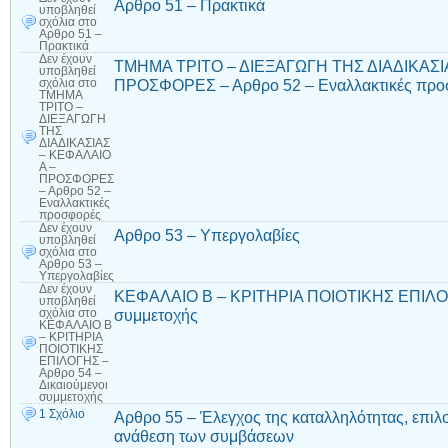
Αρθρο 51 – Πρακτικά
υποβληθεί
σχόλια
στο
Αρθρο 51 –
Πρακτικά
Δεν έχουν
ΤΜΗΜΑ ΤΡΙΤΟ – ΔΙΕΞΑΓΩΓΗ ΤΗΣ ΔΙΑΔΙΚΑΣΙ
υποβληθεί
ΠΡΟΣΦΟΡΕΣ – Αρθρο 52 – Εναλλακτικές προ
σχόλια
στο
ΤΜΗΜΑ
ΤΡΙΤΟ –
ΔΙΕΞΑΓΩΓΗ
ΤΗΣ
ΔΙΑΔΙΚΑΣΙΑΣ
– ΚΕΦΑΛΑΙΟ
Α –
ΠΡΟΣΦΟΡΕΣ
– Αρθρο 52 –
Εναλλακτικές
προσφορές
Δεν έχουν
Αρθρο 53 – Υπεργολαβίες
υποβληθεί
σχόλια
στο
Αρθρο 53 –
Υπεργολαβίες
Δεν έχουν
ΚΕΦΑΛΑΙΟ Β – ΚΡΙΤΗΡΙΑ ΠΟΙΟΤΙΚΗΣ ΕΠΙΛΟΓΗ
υποβληθεί
συμμετοχής
σχόλια
στο
ΚΕΦΑΛΑΙΟ Β
– ΚΡΙΤΗΡΙΑ
ΠΟΙΟΤΙΚΗΣ
ΕΠΙΛΟΓΗΣ –
Αρθρο 54 –
Δικαιούμενοι
συμμετοχής
1 Σχόλιο
Αρθρο 55 – Έλεγχος της καταλληλότητας, επιλ
ανάθεση των συμβάσεων