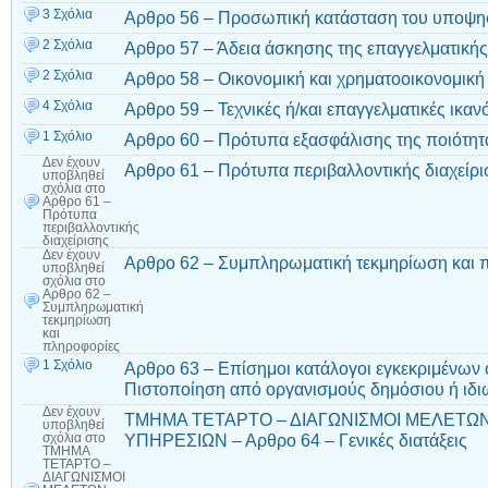
3 Σχόλια
Αρθρο 56 – Προσωπική κατάσταση του υποψη
2 Σχόλια
Αρθρο 57 – Άδεια άσκησης της επαγγελματικής
2 Σχόλια
Αρθρο 58 – Οικονομική και χρηματοοικονομική
4 Σχόλια
Αρθρο 59 – Τεχνικές ή/και επαγγελματικές ικαν
1 Σχόλιο
Αρθρο 60 – Πρότυπα εξασφάλισης της ποιότητ
Δεν έχουν
Αρθρο 61 – Πρότυπα περιβαλλοντικής διαχείρι
υποβληθεί
σχόλια
στο
Αρθρο 61 –
Πρότυπα
περιβαλλοντικής
διαχείρισης
Δεν έχουν
Αρθρο 62 – Συμπληρωματική τεκμηρίωση και 
υποβληθεί
σχόλια
στο
Αρθρο 62 –
Συμπληρωματική
τεκμηρίωση
και
πληροφορίες
1 Σχόλιο
Αρθρο 63 – Επίσημοι κατάλογοι εγκεκριμένων
Πιστοποίηση από οργανισμούς δημόσιου ή ιδιω
Δεν έχουν
ΤΜΗΜΑ ΤΕΤΑΡΤΟ – ΔΙΑΓΩΝΙΣΜΟΙ ΜΕΛΕΤΩ
υποβληθεί
ΥΠΗΡΕΣΙΩΝ – Αρθρο 64 – Γενικές διατάξεις
σχόλια
στο
ΤΜΗΜΑ
ΤΕΤΑΡΤΟ –
ΔΙΑΓΩΝΙΣΜΟΙ