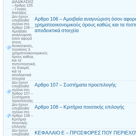
ΔΙΑΔΙΚΑΣΙΑΣ
– Αρθρο 105
– Γενικές
διατάξεις
Δεν έχουν
Αρθρο 106 – Αμοιβαία αναγνώριση όσον αφορά 
υποβληθεί
χρηματοοικονομικούς όρους καθώς και τα πιστοπ
σχόλια
στο
Αρθρο 106 –
αποδεικτικά στοιχεία
Αμοιβαία
αναγνώριση
όσον αφορά
στους
διοικητικούς,
τεχνικούς ή
χρηματοοικονομικούς
όρους καθώς
και τα
πιστοποιητικά,
τις δοκιμές
και τα
αποδεικτικά
στοιχεία
Δεν έχουν
Αρθρο 107 – Συστήματα προεπιλογής
υποβληθεί
σχόλια
στο
Αρθρο 107 –
Συστήματα
προεπιλογής
Δεν έχουν
Αρθρο 108 – Κριτήρια ποιοτικής επιλογής
υποβληθεί
σχόλια
στο
Αρθρο 108 –
Κριτήρια
ποιοτικής
επιλογής
Δεν έχουν
ΚΕΦΑΛΑΙΟ Ε – ΠΡΟΣΦΟΡΕΣ ΠΟΥ ΠΕΡΙΕΧΟ
υποβληθεί