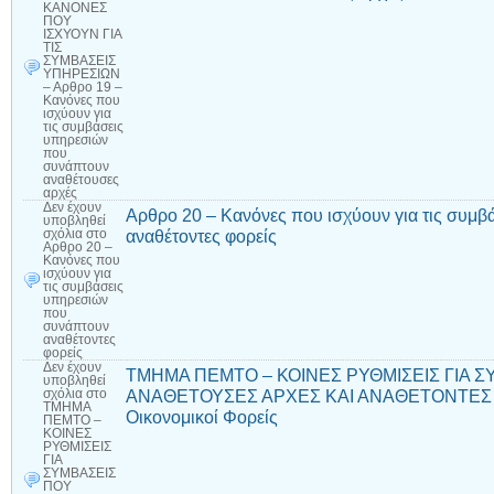
ΚΑΝΟΝΕΣ
ΠΟΥ
ΙΣΧΥΟΥΝ ΓΙΑ
ΤΙΣ
ΣΥΜΒΑΣΕΙΣ
ΥΠΗΡΕΣΙΩΝ
– Αρθρο 19 –
Κανόνες που
ισχύουν για
τις συμβάσεις
υπηρεσιών
που
συνάπτουν
αναθέτουσες
αρχές
Δεν έχουν
Αρθρο 20 – Κανόνες που ισχύουν για τις συμ
υποβληθεί
αναθέτοντες φορείς
σχόλια
στο
Αρθρο 20 –
Κανόνες που
ισχύουν για
τις συμβάσεις
υπηρεσιών
που
συνάπτουν
αναθέτοντες
φορείς
Δεν έχουν
ΤΜΗΜΑ ΠΕΜΤΟ – ΚΟΙΝΕΣ ΡΥΘΜΙΣΕΙΣ ΓΙΑ 
υποβληθεί
ΑΝΑΘΕΤΟΥΣΕΣ ΑΡΧΕΣ ΚΑΙ ΑΝΑΘΕΤΟΝΤΕΣ Φ
σχόλια
στο
ΤΜΗΜΑ
Οικονομικοί Φορείς
ΠΕΜΤΟ –
ΚΟΙΝΕΣ
ΡΥΘΜΙΣΕΙΣ
ΓΙΑ
ΣΥΜΒΑΣΕΙΣ
ΠΟΥ