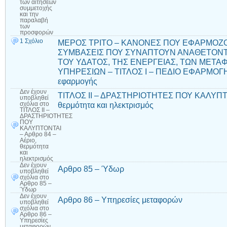
των αιτήσεων
συμμετοχής
και την
παραλαβή
των
προσφορών
1 Σχόλιο
ΜΕΡΟΣ ΤΡΙΤΟ – ΚΑΝΟΝΕΣ ΠΟΥ ΕΦΑΡΜΟΖΟ
ΣΥΜΒΑΣΕΙΣ ΠΟΥ ΣΥΝΑΠΤΟΥΝ ΑΝΑΘΕΤΟΝΤ
ΤΟΥ ΥΔΑΤΟΣ, ΤΗΣ ΕΝΕΡΓΕΙΑΣ, ΤΩΝ ΜΕΤ
ΥΠΗΡΕΣΙΩΝ – ΤΙΤΛΟΣ Ι – ΠΕΔΙΟ ΕΦΑΡΜΟΓΗΣ
εφαρμογής
Δεν έχουν
ΤΙΤΛΟΣ ΙΙ – ΔΡΑΣΤΗΡΙΟΤΗΤΕΣ ΠΟΥ ΚΑΛΥΠΤΟΝ
υποβληθεί
θερμότητα και ηλεκτρισμός
σχόλια
στο
ΤΙΤΛΟΣ ΙΙ –
ΔΡΑΣΤΗΡΙΟΤΗΤΕΣ
ΠΟΥ
ΚΑΛΥΠΤΟΝΤΑΙ
– Αρθρο 84 –
Αέριο,
θερμότητα
και
ηλεκτρισμός
Δεν έχουν
Αρθρο 85 – Ύδωρ
υποβληθεί
σχόλια
στο
Αρθρο 85 –
Ύδωρ
Δεν έχουν
Αρθρο 86 – Υπηρεσίες μεταφορών
υποβληθεί
σχόλια
στο
Αρθρο 86 –
Υπηρεσίες
μεταφορών