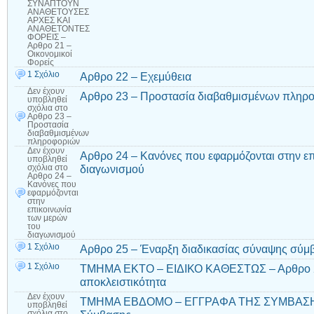
ΣΥΝΑΠΤΟΥΝ
ΑΝΑΘΕΤΟΥΣΕΣ
ΑΡΧΕΣ ΚΑΙ
ΑΝΑΘΕΤΟΝΤΕΣ
ΦΟΡΕΙΣ –
Αρθρο 21 –
Οικονομικοί
Φορείς
1 Σχόλιο
Αρθρο 22 – Εχεμύθεια
Δεν έχουν
Αρθρο 23 – Προστασία διαβαθμισμένων πληρ
υποβληθεί
σχόλια
στο
Αρθρο 23 –
Προστασία
διαβαθμισμένων
πληροφοριών
Δεν έχουν
Αρθρο 24 – Κανόνες που εφαρμόζονται στην ε
υποβληθεί
διαγωνισμού
σχόλια
στο
Αρθρο 24 –
Κανόνες που
εφαρμόζονται
στην
επικοινωνία
των μερών
του
διαγωνισμού
1 Σχόλιο
Αρθρο 25 – Έναρξη διαδικασίας σύναψης σύμ
1 Σχόλιο
ΤΜΗΜΑ ΕΚΤΟ – ΕΙΔΙΚΟ ΚΑΘΕΣΤΩΣ – Αρθρο 26 
αποκλειστικότητα
Δεν έχουν
ΤΜΗΜΑ ΕΒΔΟΜΟ – ΕΓΓΡΑΦΑ ΤΗΣ ΣΥΜΒΑΣΗΣ 
υποβληθεί
σχόλια
στο