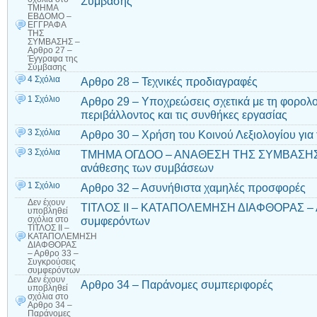
Σύμβασης
ΤΜΗΜΑ
ΕΒΔΟΜΟ –
ΕΓΓΡΑΦΑ
ΤΗΣ
ΣΥΜΒΑΣΗΣ –
Αρθρο 27 –
Έγγραφα της
Σύμβασης
4 Σχόλια
Αρθρο 28 – Τεχνικές προδιαγραφές
1 Σχόλιο
Αρθρο 29 – Υποχρεώσεις σχετικά με τη φορολο
περιβάλλοντος και τις συνθήκες εργασίας
3 Σχόλια
Αρθρο 30 – Χρήση του Κοινού Λεξιολογίου για 
3 Σχόλια
ΤΜΗΜΑ ΟΓΔΟΟ – ΑΝΑΘΕΣΗ ΤΗΣ ΣΥΜΒΑΣΗΣ – 
ανάθεσης των συμβάσεων
1 Σχόλιο
Αρθρο 32 – Ασυνήθιστα χαμηλές προσφορές
Δεν έχουν
ΤΙΤΛΟΣ ΙΙ – ΚΑΤΑΠΟΛΕΜΗΣΗ ΔΙΑΦΘΟΡΑΣ – Α
υποβληθεί
συμφερόντων
σχόλια
στο
ΤΙΤΛΟΣ ΙΙ –
ΚΑΤΑΠΟΛΕΜΗΣΗ
ΔΙΑΦΘΟΡΑΣ
– Αρθρο 33 –
Συγκρούσεις
συμφερόντων
Δεν έχουν
Αρθρο 34 – Παράνομες συμπεριφορές
υποβληθεί
σχόλια
στο
Αρθρο 34 –
Παράνομες