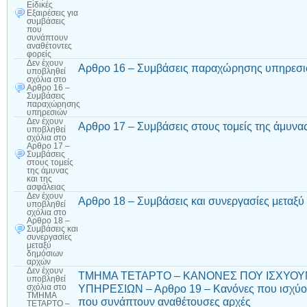
Ειδικές
Εξαιρέσεις για
συμβάσεις
που
συνάπτουν
αναθέτοντες
φορείς
Δεν έχουν
Αρθρο 16 – Συμβάσεις παραχώρησης υπηρεσ
υποβληθεί
σχόλια
στο
Αρθρο 16 –
Συμβάσεις
παραχώρησης
υπηρεσιών
Δεν έχουν
Αρθρο 17 – Συμβάσεις στους τομείς της άμυνας
υποβληθεί
σχόλια
στο
Αρθρο 17 –
Συμβάσεις
στους τομείς
της άμυνας
και της
ασφάλειας
Δεν έχουν
Αρθρο 18 – Συμβάσεις και συνεργασίες μεταξ
υποβληθεί
σχόλια
στο
Αρθρο 18 –
Συμβάσεις και
συνεργασίες
μεταξύ
δημόσιων
αρχών
Δεν έχουν
ΤΜΗΜΑ ΤΕΤΑΡΤΟ – ΚΑΝΟΝΕΣ ΠΟΥ ΙΣΧΥΟΥΝ
υποβληθεί
ΥΠΗΡΕΣΙΩΝ – Αρθρο 19 – Κανόνες που ισχύου
σχόλια
στο
ΤΜΗΜΑ
που συνάπτουν αναθέτουσες αρχές
ΤΕΤΑΡΤΟ –