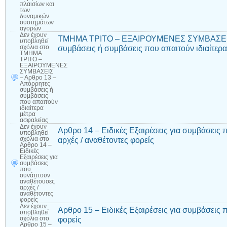
πλαισίων και
των
δυναμικών
συστημάτων
αγορών
Δεν έχουν
ΤΜΗΜΑ ΤΡΙΤΟ – ΕΞΑΙΡΟΥΜΕΝΕΣ ΣΥΜΒΑΣΕΙΣ 
υποβληθεί
συμβάσεις ή συμβάσεις που απαιτούν ιδιαίτερ
σχόλια
στο
ΤΜΗΜΑ
ΤΡΙΤΟ –
ΕΞΑΙΡΟΥΜΕΝΕΣ
ΣΥΜΒΑΣΕΙΣ
– Αρθρο 13 –
Απόρρητες
συμβάσεις ή
συμβάσεις
που απαιτούν
ιδιαίτερα
μέτρα
ασφαλείας
Δεν έχουν
Αρθρο 14 – Ειδικές Εξαιρέσεις για συμβάσεις
υποβληθεί
αρχές / αναθέτοντες φορείς
σχόλια
στο
Αρθρο 14 –
Ειδικές
Εξαιρέσεις για
συμβάσεις
που
συνάπτουν
αναθέτουσες
αρχές /
αναθέτοντες
φορείς
Δεν έχουν
Αρθρο 15 – Ειδικές Εξαιρέσεις για συμβάσεις
υποβληθεί
φορείς
σχόλια
στο
Αρθρο 15 –