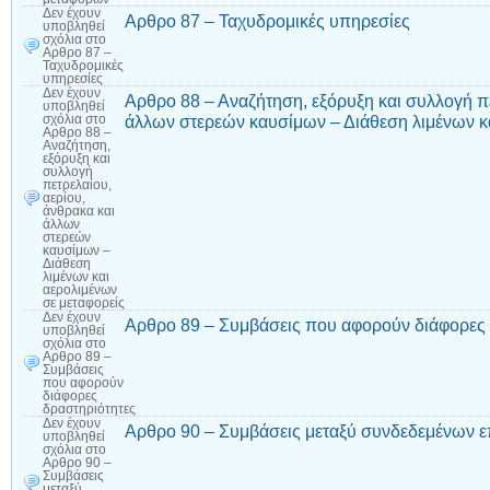
Δεν έχουν
Αρθρο 87 – Ταχυδρομικές υπηρεσίες
υποβληθεί
σχόλια
στο
Αρθρο 87 –
Ταχυδρομικές
υπηρεσίες
Δεν έχουν
Αρθρο 88 – Αναζήτηση, εξόρυξη και συλλογή πε
υποβληθεί
άλλων στερεών καυσίμων – Διάθεση λιμένων κα
σχόλια
στο
Αρθρο 88 –
Αναζήτηση,
εξόρυξη και
συλλογή
πετρελαίου,
αερίου,
άνθρακα και
άλλων
στερεών
καυσίμων –
Διάθεση
λιμένων και
αερολιμένων
σε μεταφορείς
Δεν έχουν
Αρθρο 89 – Συμβάσεις που αφορούν διάφορες 
υποβληθεί
σχόλια
στο
Αρθρο 89 –
Συμβάσεις
που αφορούν
διάφορες
δραστηριότητες
Δεν έχουν
Αρθρο 90 – Συμβάσεις μεταξύ συνδεδεμένων ε
υποβληθεί
σχόλια
στο
Αρθρο 90 –
Συμβάσεις
μεταξύ