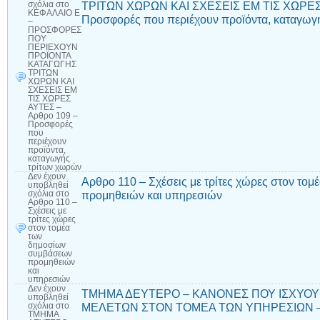
ΤΡΙΤΩΝ ΧΩΡΩΝ ΚΑΙ ΣΧΕΣΕΙΣ ΕΜ ΤΙΣ ΧΩΡΕΣ 
σχόλια
στο
ΚΕΦΑΛΑΙΟ Ε
Προσφορές που περιέχουν προϊόντα, καταγωγ
–
ΠΡΟΣΦΟΡΕΣ
ΠΟΥ
ΠΕΡΙΕΧΟΥΝ
ΠΡΟΪΟΝΤΑ
ΚΑΤΑΓΩΓΗΣ
ΤΡΙΤΩΝ
ΧΩΡΩΝ ΚΑΙ
ΣΧΕΣΕΙΣ ΕΜ
ΤΙΣ ΧΩΡΕΣ
ΑΥΤΕΣ –
Αρθρο 109 –
Προσφορές
που
περιέχουν
προϊόντα,
καταγωγής
τρίτων χωρών
Δεν έχουν
Αρθρο 110 – Σχέσεις με τρίτες χώρες στον τ
υποβληθεί
προμηθειών και υπηρεσιών
σχόλια
στο
Αρθρο 110 –
Σχέσεις με
τρίτες χώρες
στον τομέα
των
δημοσίων
συμβάσεων
προμηθειών
και
υπηρεσιών
Δεν έχουν
ΤΜΗΜΑ ΔΕΥΤΕΡΟ – ΚΑΝΟΝΕΣ ΠΟΥ ΙΣΧΥΟΥΝ
υποβληθεί
ΜΕΛΕΤΩΝ ΣΤΟΝ ΤΟΜΕΑ ΤΩΝ ΥΠΗΡΕΣΙΩΝ – Αρθ
σχόλια
στο
ΤΜΗΜΑ