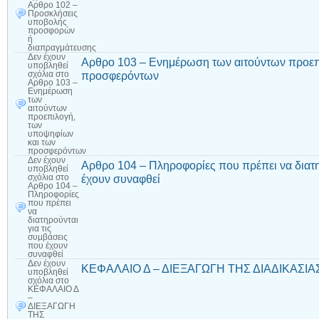
Αρθρο 102 –
Προσκλήσεις
υποβολής
προσφορών
ή
διαπραγμάτευσης
Δεν έχουν
Αρθρο 103 – Ενημέρωση των αιτούντων προεπ
υποβληθεί
προσφερόντων
σχόλια
στο
Αρθρο 103 –
Ενημέρωση
των
αιτούντων
προεπιλογή,
των
υποψηφίων
και των
προσφερόντων
Δεν έχουν
Αρθρο 104 – Πληροφορίες που πρέπει να διατη
υποβληθεί
έχουν συναφθεί
σχόλια
στο
Αρθρο 104 –
Πληροφορίες
που πρέπει
να
διατηρούνται
για τις
συμβάσεις
που έχουν
συναφθεί
Δεν έχουν
ΚΕΦΑΛΑΙΟ Δ – ΔΙΕΞΑΓΩΓΗ ΤΗΣ ΔΙΑΔΙΚΑΣΙΑΣ – 
υποβληθεί
σχόλια
στο
ΚΕΦΑΛΑΙΟ Δ
–
ΔΙΕΞΑΓΩΓΗ
ΤΗΣ