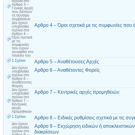
σχόλια
στο
Αρθρο 3 –
Γενικές αρχές
που διέπουν
τη σύναψη
συμβάσεων
Δεν έχουν
Αρθρο 4 – Όροι σχετικά με τις συμφωνίες που 
υποβληθεί
σχόλια
στο
Αρθρο 4 –
Όροι σχετικά
με τις
συμφωνίες
που έχουν
συναφθεί στο
πλαίσιο του
1 Σχόλιο
Αρθρο 5 – Αναθέτουσες Αρχές
Δεν έχουν
Αρθρο 6 – Αναθέτοντες Φορείς
υποβληθεί
σχόλια
στο
Αρθρο 6 –
Αναθέτοντες
Φορείς
Δεν έχουν
Αρθρο 7 – Κεντρικές αρχές προμηθειών
υποβληθεί
σχόλια
στο
Αρθρο 7 –
Κεντρικές
αρχές
προμηθειών
1 Σχόλιο
Αρθρο 8 – Ειδικές ρυθμίσεις σχετικά με τις συ
Δεν έχουν
Αρθρο 9 – Εκχώρηση ειδικών ή αποκλειστικών
υποβληθεί
διακρίσεων
σχόλια
στο
Αρθρο 9 –