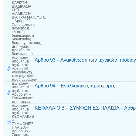
ΚΛΕΙΣΤΗ
ΔΙΑΔΙΚΑΣΙΑ
Ή ΤΗ
ΔΙΑΔΙΚΑΣΙΑ
ΔΙΑΠΡΑΓΜΑΤΕΥΣΗΣ
– Αρθρο 92 –
Χρησιμοποίηση
ανοικτής ή
κλειστής
διαδικασίας ή
διαδικασίας
διαπραγμάτευσης
με ή χωρίς
προκήρυξη
διαγωνισμού
Δεν έχουν
Αρθρο 93 – Ανακοίνωση των τεχνικών προδι
υποβληθεί
σχόλια
στο
Αρθρο 93 –
Ανακοίνωση
των τεχνικών
προδιαγραφών
Δεν έχουν
Αρθρο 94 – Εναλλακτικές προσφορές
υποβληθεί
σχόλια
στο
Αρθρο 94 –
Εναλλακτικές
προσφορές
Δεν έχουν
ΚΕΦΑΛΑΙΟ Β – ΣΥΜΦΩΝΙΕΣ-ΠΛΑΙΣΙΑ – Αρθρο 
υποβληθεί
σχόλια
στο
ΚΕΦΑΛΑΙΟ Β
–
ΣΥΜΦΩΝΙΕΣ-
ΠΛΑΙΣΙΑ –
Αρθρο 95 –
Συμφωνίες-