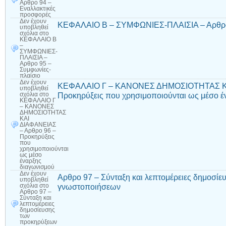
Αρθρο 94 –
Εναλλακτικές
προσφορές
Δεν έχουν
ΚΕΦΑΛΑΙΟ Β – ΣΥΜΦΩΝΙΕΣ-ΠΛΑΙΣΙΑ – Αρθρο 
υποβληθεί
σχόλια
στο
ΚΕΦΑΛΑΙΟ Β
–
ΣΥΜΦΩΝΙΕΣ-
ΠΛΑΙΣΙΑ –
Αρθρο 95 –
Συμφωνίες-
πλαίσιο
Δεν έχουν
ΚΕΦΑΛΑΙΟ Γ – ΚΑΝΟΝΕΣ ΔΗΜΟΣΙΟΤΗΤΑΣ ΚΑ
υποβληθεί
Προκηρύξεις που χρησιμοποιούνται ως μέσο έ
σχόλια
στο
ΚΕΦΑΛΑΙΟ Γ
– ΚΑΝΟΝΕΣ
ΔΗΜΟΣΙΟΤΗΤΑΣ
ΚΑΙ
ΔΙΑΦΑΝΕΙΑΣ
– Αρθρο 96 –
Προκηρύξεις
που
χρησιμοποιούνται
ως μέσο
έναρξης
διαγωνισμού
Δεν έχουν
Αρθρο 97 – Σύνταξη και λεπτομέρειες δημοσί
υποβληθεί
γνωστοποιήσεων
σχόλια
στο
Αρθρο 97 –
Σύνταξη και
λεπτομέρειες
δημοσίευσης
των
προκηρύξεων