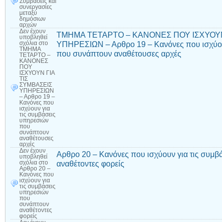
Συμβάσεις και
συνεργασίες
μεταξύ
δημόσιων
αρχών
Δεν έχουν
ΤΜΗΜΑ ΤΕΤΑΡΤΟ – ΚΑΝΟΝΕΣ ΠΟΥ ΙΣΧΥΟΥΝ
υποβληθεί
ΥΠΗΡΕΣΙΩΝ – Αρθρο 19 – Κανόνες που ισχύου
σχόλια
στο
ΤΜΗΜΑ
που συνάπτουν αναθέτουσες αρχές
ΤΕΤΑΡΤΟ –
ΚΑΝΟΝΕΣ
ΠΟΥ
ΙΣΧΥΟΥΝ ΓΙΑ
ΤΙΣ
ΣΥΜΒΑΣΕΙΣ
ΥΠΗΡΕΣΙΩΝ
– Αρθρο 19 –
Κανόνες που
ισχύουν για
τις συμβάσεις
υπηρεσιών
που
συνάπτουν
αναθέτουσες
αρχές
Δεν έχουν
Αρθρο 20 – Κανόνες που ισχύουν για τις συμ
υποβληθεί
αναθέτοντες φορείς
σχόλια
στο
Αρθρο 20 –
Κανόνες που
ισχύουν για
τις συμβάσεις
υπηρεσιών
που
συνάπτουν
αναθέτοντες
φορείς