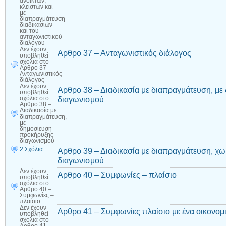
ανοικτών,
κλειστών και
με
διαπραγμάτευση
διαδικασιών
και του
ανταγωνιστικού
διαλόγου
Δεν έχουν
Αρθρο 37 – Ανταγωνιστικός διάλογος
υποβληθεί
σχόλια
στο
Αρθρο 37 –
Ανταγωνιστικός
διάλογος
Δεν έχουν
Αρθρο 38 – Διαδικασία με διαπραγμάτευση, μ
υποβληθεί
διαγωνισμού
σχόλια
στο
Αρθρο 38 –
Διαδικασία με
διαπραγμάτευση,
με
δημοσίευση
προκήρυξης
διαγωνισμού
2 Σχόλια
Αρθρο 39 – Διαδικασία με διαπραγμάτευση, χ
διαγωνισμού
Δεν έχουν
Αρθρο 40 – Συμφωνίες – πλαίσιο
υποβληθεί
σχόλια
στο
Αρθρο 40 –
Συμφωνίες –
πλαίσιο
Δεν έχουν
Αρθρο 41 – Συμφωνίες πλαίσιο με ένα οικονομ
υποβληθεί
σχόλια
στο