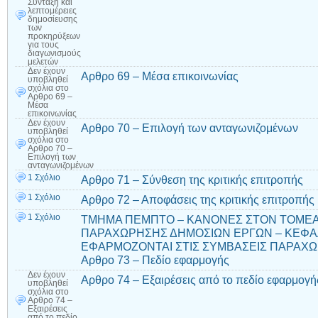
Σύνταξη και
λεπτομέρειες
δημοσίευσης
των
προκηρύξεων
για τους
διαγωνισμούς
μελετών
Δεν έχουν
Αρθρο 69 – Μέσα επικοινωνίας
υποβληθεί
σχόλια
στο
Αρθρο 69 –
Μέσα
επικοινωνίας
Δεν έχουν
Αρθρο 70 – Επιλογή των ανταγωνιζομένων
υποβληθεί
σχόλια
στο
Αρθρο 70 –
Επιλογή των
ανταγωνιζομένων
1 Σχόλιο
Αρθρο 71 – Σύνθεση της κριτικής επιτροπής
1 Σχόλιο
Αρθρο 72 – Αποφάσεις της κριτικής επιτροπής
1 Σχόλιο
ΤΜΗΜΑ ΠΕΜΠΤΟ – ΚΑΝΟΝΕΣ ΣΤΟΝ ΤΟΜΕ
ΠΑΡΑΧΩΡΗΣΗΣ ΔΗΜΟΣΙΩΝ ΕΡΓΩΝ – ΚΕΦΑΛ
ΕΦΑΡΜΟΖΟΝΤΑΙ ΣΤΙΣ ΣΥΜΒΑΣΕΙΣ ΠΑΡΑΧΩ
Αρθρο 73 – Πεδίο εφαρμογής
Δεν έχουν
Αρθρο 74 – Εξαιρέσεις από το πεδίο εφαρμογή
υποβληθεί
σχόλια
στο
Αρθρο 74 –
Εξαιρέσεις
από το πεδίο