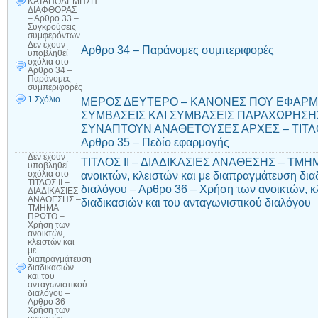
ΚΑΤΑΠΟΛΕΜΗΣΗ
ΔΙΑΦΘΟΡΑΣ
– Αρθρο 33 –
Συγκρούσεις
συμφερόντων
Δεν έχουν
Αρθρο 34 – Παράνομες συμπεριφορές
υποβληθεί
σχόλια
στο
Αρθρο 34 –
Παράνομες
συμπεριφορές
1 Σχόλιο
ΜΕΡΟΣ ΔΕΥΤΕΡΟ – ΚΑΝΟΝΕΣ ΠΟΥ ΕΦΑΡΜΟ
ΣΥΜΒΑΣΕΙΣ ΚΑΙ ΣΥΜΒΑΣΕΙΣ ΠΑΡΑΧΩΡΗΣΗ
ΣΥΝΑΠΤΟΥΝ ΑΝΑΘΕΤΟΥΣΕΣ ΑΡΧΕΣ – ΤΙΤΛΟ
Αρθρο 35 – Πεδίο εφαρμογής
Δεν έχουν
ΤΙΤΛΟΣ ΙΙ – ΔΙΑΔΙΚΑΣΙΕΣ ΑΝΑΘΕΣΗΣ – ΤΜΗ
υποβληθεί
ανοικτών, κλειστών και με διαπραγμάτευση δια
σχόλια
στο
ΤΙΤΛΟΣ ΙΙ –
διαλόγου – Αρθρο 36 – Χρήση των ανοικτών, κ
ΔΙΑΔΙΚΑΣΙΕΣ
ΑΝΑΘΕΣΗΣ –
διαδικασιών και του ανταγωνιστικού διαλόγου
ΤΜΗΜΑ
ΠΡΩΤΟ –
Χρήση των
ανοικτών,
κλειστών και
με
διαπραγμάτευση
διαδικασιών
και του
ανταγωνιστικού
διαλόγου –
Αρθρο 36 –
Χρήση των