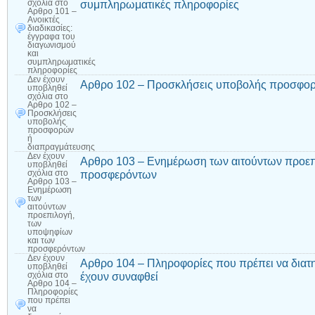
συμπληρωματικές πληροφορίες
σχόλια
στο
Αρθρο 101 –
Ανοικτές
διαδικασίες:
έγγραφα του
διαγωνισμού
και
συμπληρωματικές
πληροφορίες
Δεν έχουν
Αρθρο 102 – Προσκλήσεις υποβολής προσφορ
υποβληθεί
σχόλια
στο
Αρθρο 102 –
Προσκλήσεις
υποβολής
προσφορών
ή
διαπραγμάτευσης
Δεν έχουν
Αρθρο 103 – Ενημέρωση των αιτούντων προεπ
υποβληθεί
προσφερόντων
σχόλια
στο
Αρθρο 103 –
Ενημέρωση
των
αιτούντων
προεπιλογή,
των
υποψηφίων
και των
προσφερόντων
Δεν έχουν
Αρθρο 104 – Πληροφορίες που πρέπει να διατη
υποβληθεί
έχουν συναφθεί
σχόλια
στο
Αρθρο 104 –
Πληροφορίες
που πρέπει
να