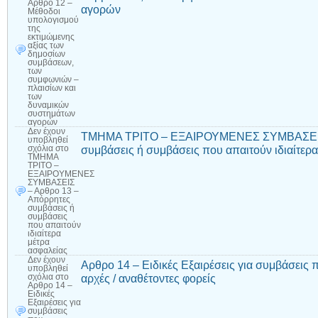
Αρθρο 12 –
αγορών
Μέθοδοι
υπολογισμού
της
εκτιμώμενης
αξίας των
δημοσίων
συμβάσεων,
των
συμφωνιών –
πλαισίων και
των
δυναμικών
συστημάτων
αγορών
Δεν έχουν
ΤΜΗΜΑ ΤΡΙΤΟ – ΕΞΑΙΡΟΥΜΕΝΕΣ ΣΥΜΒΑΣΕΙΣ 
υποβληθεί
συμβάσεις ή συμβάσεις που απαιτούν ιδιαίτερ
σχόλια
στο
ΤΜΗΜΑ
ΤΡΙΤΟ –
ΕΞΑΙΡΟΥΜΕΝΕΣ
ΣΥΜΒΑΣΕΙΣ
– Αρθρο 13 –
Απόρρητες
συμβάσεις ή
συμβάσεις
που απαιτούν
ιδιαίτερα
μέτρα
ασφαλείας
Δεν έχουν
Αρθρο 14 – Ειδικές Εξαιρέσεις για συμβάσεις
υποβληθεί
αρχές / αναθέτοντες φορείς
σχόλια
στο
Αρθρο 14 –
Ειδικές
Εξαιρέσεις για
συμβάσεις