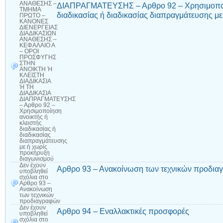
ΑΝΑΘΕΣΗΣ –
ΔΙΑΠΡΑΓΜΑΤΕΥΣΗΣ – Αρθρο 92 – Χρησιμοποίη
ΤΜΗΜΑ
διαδικασίας ή διαδικασίας διαπραγμάτευσης μ
ΠΡΩΤΟ –
ΚΑΝΟΝΕΣ
ΔΙΕΝΕΡΓΕΙΑΣ
ΔΙΑΔΙΚΑΣΙΩΝ
ΑΝΑΘΕΣΗΣ –
ΚΕΦΑΛΑΙΟ Α
– ΟΡΟΙ
ΠΡΟΣΦΥΓΗΣ
ΣΤΗΝ
ΑΝΟΙΚΤΗ Ή
ΚΛΕΙΣΤΗ
ΔΙΑΔΙΚΑΣΙΑ
Ή ΤΗ
ΔΙΑΔΙΚΑΣΙΑ
ΔΙΑΠΡΑΓΜΑΤΕΥΣΗΣ
– Αρθρο 92 –
Χρησιμοποίηση
ανοικτής ή
κλειστής
διαδικασίας ή
διαδικασίας
διαπραγμάτευσης
με ή χωρίς
προκήρυξη
διαγωνισμού
Δεν έχουν
Αρθρο 93 – Ανακοίνωση των τεχνικών προδι
υποβληθεί
σχόλια
στο
Αρθρο 93 –
Ανακοίνωση
των τεχνικών
προδιαγραφών
Δεν έχουν
Αρθρο 94 – Εναλλακτικές προσφορές
υποβληθεί
σχόλια
στο