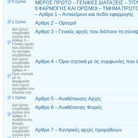
6 Σχόλια
ΜΕΡΟΣ ΠΡΩΤΟ – ΓΕΝΙΚΕΣ ΔΙΑΤΑΞΕΙΣ – ΤΙΤΛ
ΕΦΑΡΜΟΓΗΣ ΚΑΙ ΟΡΙΣΜΟΙ – ΤΜΗΜΑ ΠΡΩΤΟ 
– Αρθρο 1 – Αντικείμενο και πεδίο εφαρμογής
1 Σχόλιο
Αρθρο 2 – Ορισμοί
Δεν έχουν
Αρθρο 3 – Γενικές αρχές που διέπουν τη σύν
υποβληθεί
σχόλια
στο
Αρθρο 3 –
Γενικές αρχές
που διέπουν
τη σύναψη
συμβάσεων
Δεν έχουν
Αρθρο 4 – Όροι σχετικά με τις συμφωνίες που 
υποβληθεί
σχόλια
στο
Αρθρο 4 –
Όροι σχετικά
με τις
συμφωνίες
που έχουν
συναφθεί στο
πλαίσιο του
1 Σχόλιο
Αρθρο 5 – Αναθέτουσες Αρχές
Δεν έχουν
Αρθρο 6 – Αναθέτοντες Φορείς
υποβληθεί
σχόλια
στο
Αρθρο 6 –
Αναθέτοντες
Φορείς
Δεν έχουν
Αρθρο 7 – Κεντρικές αρχές προμηθειών
υποβληθεί
σχόλια
στο