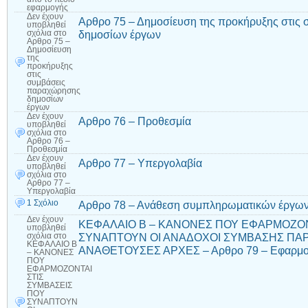
εφαρμογής
Δεν έχουν
Αρθρο 75 – Δημοσίευση της προκήρυξης στις
υποβληθεί
δημοσίων έργων
σχόλια
στο
Αρθρο 75 –
Δημοσίευση
της
προκήρυξης
στις
συμβάσεις
παραχώρησης
δημοσίων
έργων
Δεν έχουν
Αρθρο 76 – Προθεσμία
υποβληθεί
σχόλια
στο
Αρθρο 76 –
Προθεσμία
Δεν έχουν
Αρθρο 77 – Υπεργολαβία
υποβληθεί
σχόλια
στο
Αρθρο 77 –
Υπεργολαβία
1 Σχόλιο
Αρθρο 78 – Ανάθεση συμπληρωματικών έργων
Δεν έχουν
ΚΕΦΑΛΑΙΟ Β – ΚΑΝΟΝΕΣ ΠΟΥ ΕΦΑΡΜΟΖΟΝ
υποβληθεί
ΣΥΝΑΠΤΟΥΝ ΟΙ ΑΝΑΔΟΧΟΙ ΣΥΜΒΑΣΗΣ ΠΑΡ
σχόλια
στο
ΚΕΦΑΛΑΙΟ Β
ΑΝΑΘΕΤΟΥΣΕΣ ΑΡΧΕΣ – Αρθρο 79 – Εφαρμοσ
– ΚΑΝΟΝΕΣ
ΠΟΥ
ΕΦΑΡΜΟΖΟΝΤΑΙ
ΣΤΙΣ
ΣΥΜΒΑΣΕΙΣ
ΠΟΥ
ΣΥΝΑΠΤΟΥΝ