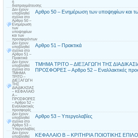
ή
διαπραγμάτευσης
Δεν έχουν
Αρθρο 50 – Ενημέρωση των υποψηφίων και τ
υποβληθεί
σχόλια
στο
Αρθρο 50 –
Ενημέρωση
των
υποψηφίων
και των
προσφερόντων
Δεν έχουν
Αρθρο 51 – Πρακτικά
υποβληθεί
σχόλια
στο
Αρθρο 51 –
Πρακτικά
Δεν έχουν
ΤΜΗΜΑ ΤΡΙΤΟ – ΔΙΕΞΑΓΩΓΗ ΤΗΣ ΔΙΑΔΙΚΑΣΙ
υποβληθεί
ΠΡΟΣΦΟΡΕΣ – Αρθρο 52 – Εναλλακτικές προ
σχόλια
στο
ΤΜΗΜΑ
ΤΡΙΤΟ –
ΔΙΕΞΑΓΩΓΗ
ΤΗΣ
ΔΙΑΔΙΚΑΣΙΑΣ
– ΚΕΦΑΛΑΙΟ
Α –
ΠΡΟΣΦΟΡΕΣ
– Αρθρο 52 –
Εναλλακτικές
προσφορές
Δεν έχουν
Αρθρο 53 – Υπεργολαβίες
υποβληθεί
σχόλια
στο
Αρθρο 53 –
Υπεργολαβίες
Δεν έχουν
ΚΕΦΑΛΑΙΟ Β – ΚΡΙΤΗΡΙΑ ΠΟΙΟΤΙΚΗΣ ΕΠΙΛΟΓΗ
υποβληθεί