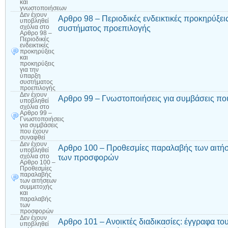
και
γνωστοποιήσεων
Δεν έχουν
Αρθρο 98 – Περιοδικές ενδεικτικές προκηρύξει
υποβληθεί
συστήματος προεπιλογής
σχόλια
στο
Αρθρο 98 –
Περιοδικές
ενδεικτικές
προκηρύξεις
και
προκηρύξεις
για την
ύπαρξη
συστήματος
προεπιλογής
Δεν έχουν
Αρθρο 99 – Γνωστοποιήσεις για συμβάσεις πο
υποβληθεί
σχόλια
στο
Αρθρο 99 –
Γνωστοποιήσεις
για συμβάσεις
που έχουν
συναφθεί
Δεν έχουν
Αρθρο 100 – Προθεσμίες παραλαβής των αιτή
υποβληθεί
των προσφορών
σχόλια
στο
Αρθρο 100 –
Προθεσμίες
παραλαβής
των αιτήσεων
συμμετοχής
και
παραλαβής
των
προσφορών
Δεν έχουν
Αρθρο 101 – Ανοικτές διαδικασίες: έγγραφα το
υποβληθεί