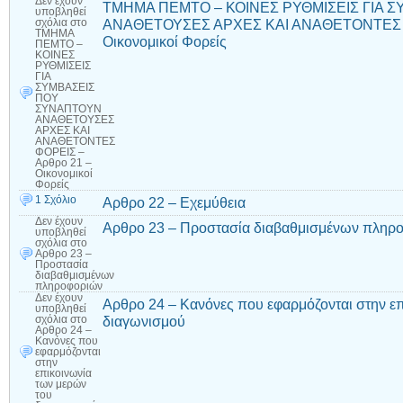
Δεν έχουν
ΤΜΗΜΑ ΠΕΜΤΟ – ΚΟΙΝΕΣ ΡΥΘΜΙΣΕΙΣ ΓΙΑ 
υποβληθεί
ΑΝΑΘΕΤΟΥΣΕΣ ΑΡΧΕΣ ΚΑΙ ΑΝΑΘΕΤΟΝΤΕΣ Φ
σχόλια
στο
ΤΜΗΜΑ
Οικονομικοί Φορείς
ΠΕΜΤΟ –
ΚΟΙΝΕΣ
ΡΥΘΜΙΣΕΙΣ
ΓΙΑ
ΣΥΜΒΑΣΕΙΣ
ΠΟΥ
ΣΥΝΑΠΤΟΥΝ
ΑΝΑΘΕΤΟΥΣΕΣ
ΑΡΧΕΣ ΚΑΙ
ΑΝΑΘΕΤΟΝΤΕΣ
ΦΟΡΕΙΣ –
Αρθρο 21 –
Οικονομικοί
Φορείς
1 Σχόλιο
Αρθρο 22 – Εχεμύθεια
Δεν έχουν
Αρθρο 23 – Προστασία διαβαθμισμένων πληρ
υποβληθεί
σχόλια
στο
Αρθρο 23 –
Προστασία
διαβαθμισμένων
πληροφοριών
Δεν έχουν
Αρθρο 24 – Κανόνες που εφαρμόζονται στην ε
υποβληθεί
διαγωνισμού
σχόλια
στο
Αρθρο 24 –
Κανόνες που
εφαρμόζονται
στην
επικοινωνία
των μερών
του