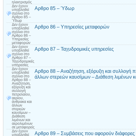
ηλεκτρισμός
Δεν έχουν
Αρθρο 85 – Ύδωρ
υποβληθεί
σχόλια
στο
Αρθρο 85 –
Ύδωρ
Δεν έχουν
Αρθρο 86 – Υπηρεσίες μεταφορών
υποβληθεί
σχόλια
στο
Αρθρο 86 –
Υπηρεσίες
μεταφορών
Δεν έχουν
Αρθρο 87 – Ταχυδρομικές υπηρεσίες
υποβληθεί
σχόλια
στο
Αρθρο 87 –
Ταχυδρομικές
υπηρεσίες
Δεν έχουν
Αρθρο 88 – Αναζήτηση, εξόρυξη και συλλογή πε
υποβληθεί
άλλων στερεών καυσίμων – Διάθεση λιμένων κα
σχόλια
στο
Αρθρο 88 –
Αναζήτηση,
εξόρυξη και
συλλογή
πετρελαίου,
αερίου,
άνθρακα και
άλλων
στερεών
καυσίμων –
Διάθεση
λιμένων και
αερολιμένων
σε μεταφορείς
Δεν έχουν
Αρθρο 89 – Συμβάσεις που αφορούν διάφορες 
υποβληθεί