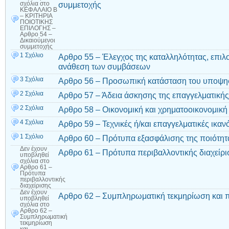
συμμετοχής
σχόλια
στο
ΚΕΦΑΛΑΙΟ Β
– ΚΡΙΤΗΡΙΑ
ΠΟΙΟΤΙΚΗΣ
ΕΠΙΛΟΓΗΣ –
Αρθρο 54 –
Δικαιούμενοι
συμμετοχής
1 Σχόλιο
Αρθρο 55 – Έλεγχος της καταλληλότητας, επιλ
ανάθεση των συμβάσεων
3 Σχόλια
Αρθρο 56 – Προσωπική κατάσταση του υποψη
2 Σχόλια
Αρθρο 57 – Άδεια άσκησης της επαγγελματικής
2 Σχόλια
Αρθρο 58 – Οικονομική και χρηματοοικονομική
4 Σχόλια
Αρθρο 59 – Τεχνικές ή/και επαγγελματικές ικαν
1 Σχόλιο
Αρθρο 60 – Πρότυπα εξασφάλισης της ποιότητ
Δεν έχουν
Αρθρο 61 – Πρότυπα περιβαλλοντικής διαχείρι
υποβληθεί
σχόλια
στο
Αρθρο 61 –
Πρότυπα
περιβαλλοντικής
διαχείρισης
Δεν έχουν
Αρθρο 62 – Συμπληρωματική τεκμηρίωση και 
υποβληθεί
σχόλια
στο
Αρθρο 62 –
Συμπληρωματική
τεκμηρίωση