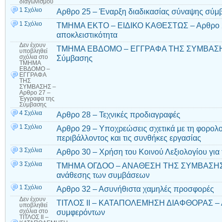
διαγωνισμού
1 Σχόλιο
Αρθρο 25 – Έναρξη διαδικασίας σύναψης σύμ
1 Σχόλιο
ΤΜΗΜΑ ΕΚΤΟ – ΕΙΔΙΚΟ ΚΑΘΕΣΤΩΣ – Αρθρο 26 
αποκλειστικότητα
Δεν έχουν
ΤΜΗΜΑ ΕΒΔΟΜΟ – ΕΓΓΡΑΦΑ ΤΗΣ ΣΥΜΒΑΣΗΣ 
υποβληθεί
Σύμβασης
σχόλια
στο
ΤΜΗΜΑ
ΕΒΔΟΜΟ –
ΕΓΓΡΑΦΑ
ΤΗΣ
ΣΥΜΒΑΣΗΣ –
Αρθρο 27 –
Έγγραφα της
Σύμβασης
4 Σχόλια
Αρθρο 28 – Τεχνικές προδιαγραφές
1 Σχόλιο
Αρθρο 29 – Υποχρεώσεις σχετικά με τη φορολο
περιβάλλοντος και τις συνθήκες εργασίας
3 Σχόλια
Αρθρο 30 – Χρήση του Κοινού Λεξιολογίου για 
3 Σχόλια
ΤΜΗΜΑ ΟΓΔΟΟ – ΑΝΑΘΕΣΗ ΤΗΣ ΣΥΜΒΑΣΗΣ – 
ανάθεσης των συμβάσεων
1 Σχόλιο
Αρθρο 32 – Ασυνήθιστα χαμηλές προσφορές
Δεν έχουν
ΤΙΤΛΟΣ ΙΙ – ΚΑΤΑΠΟΛΕΜΗΣΗ ΔΙΑΦΘΟΡΑΣ – Α
υποβληθεί
συμφερόντων
σχόλια
στο
ΤΙΤΛΟΣ ΙΙ –