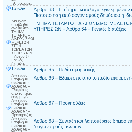
και
πληροφορίες
1 Σχόλιο
Αρθρο 63 – Επίσημοι κατάλογοι εγκεκριμένων
Πιστοποίηση από οργανισμούς δημόσιου ή ιδιω
Δεν έχουν
ΤΜΗΜΑ ΤΕΤΑΡΤΟ – ΔΙΑΓΩΝΙΣΜΟΙ ΜΕΛΕΤΩ
υποβληθεί
ΥΠΗΡΕΣΙΩΝ – Αρθρο 64 – Γενικές διατάξεις
σχόλια
στο
ΤΜΗΜΑ
ΤΕΤΑΡΤΟ –
ΔΙΑΓΩΝΙΣΜΟΙ
ΜΕΛΕΤΩΝ
ΣΤΟΝ
ΤΟΜΕΑ ΤΩΝ
ΥΠΗΡΕΣΙΩΝ
– Αρθρο 64 –
Γενικές
διατάξεις
1 Σχόλιο
Αρθρο 65 – Πεδίο εφαρμογής
Δεν έχουν
Αρθρο 66 – Εξαιρέσεις από το πεδίο εφαρμογή
υποβληθεί
σχόλια
στο
Αρθρο 66 –
Εξαιρέσεις
από το πεδίο
εφαρμογής
Δεν έχουν
Αρθρο 67 – Προκηρύξεις
υποβληθεί
σχόλια
στο
Αρθρο 67 –
Προκηρύξεις
Δεν έχουν
Αρθρο 68 – Σύνταξη και λεπτομέρειες δημοσίε
υποβληθεί
διαγωνισμούς μελετών
σχόλια
στο
Αρθρο 68 –