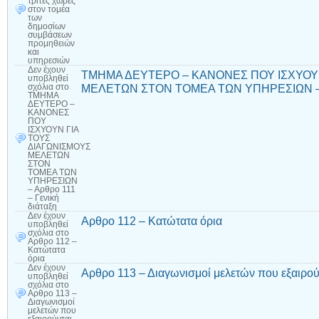
τρίτες χώρες
στον τομέα
των
δημοσίων
συμβάσεων
προμηθειών
και
υπηρεσιών
Δεν έχουν
ΤΜΗΜΑ ΔΕΥΤΕΡΟ – ΚΑΝΟΝΕΣ ΠΟΥ ΙΣΧΥΟΥΝ
υποβληθεί
ΜΕΛΕΤΩΝ ΣΤΟΝ ΤΟΜΕΑ ΤΩΝ ΥΠΗΡΕΣΙΩΝ – Αρθ
σχόλια
στο
ΤΜΗΜΑ
ΔΕΥΤΕΡΟ –
ΚΑΝΟΝΕΣ
ΠΟΥ
ΙΣΧΥΟΥΝ ΓΙΑ
ΤΟΥΣ
ΔΙΑΓΩΝΙΣΜΟΥΣ
ΜΕΛΕΤΩΝ
ΣΤΟΝ
ΤΟΜΕΑ ΤΩΝ
ΥΠΗΡΕΣΙΩΝ
– Αρθρο 111
– Γενική
διάταξη
Δεν έχουν
Αρθρο 112 – Κατώτατα όρια
υποβληθεί
σχόλια
στο
Αρθρο 112 –
Κατώτατα
όρια
Δεν έχουν
Αρθρο 113 – Διαγωνισμοί μελετών που εξαιρού
υποβληθεί
σχόλια
στο
Αρθρο 113 –
Διαγωνισμοί
μελετών που