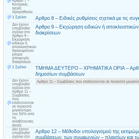
Αρθρο 7 –
Κεντρικές
αρχές
προμηθειών
1 Σχόλιο
Αρθρο 8 – Ειδικές ρυθμίσεις σχετικά με τις συ
Δεν έχουν
Αρθρο 9 – Εκχώρηση ειδικών ή αποκλειστικών
υποβληθεί
διακρίσεων
σχόλια
στο
Αρθρο 9 –
Εκχώρηση
ειδικών ή
αποκλειστικών
δικαιωμάτων:
ρήτρα
αποφυγής
διακρίσεων
1 Σχόλιο
ΤΜΗΜΑ ΔΕΥΤΕΡΟ – ΧΡΗΜΑΤΙΚΑ ΟΡΙΑ – Αρθρο 
δημοσίων συμβάσεων
Δεν έχουν
Αρθρο 11 – Συμβάσεις που επιδοτούνται σε ποσοστό μεγαλύ
υποβληθεί
σχόλια
στο
Αρθρο 11 –
Συμβάσεις
που
επιδοτούνται
σε ποσοστό
μεγαλύτερο
του 50% από
τις
αναθέτουσες
αρχές
Δεν έχουν
Αρθρο 12 – Μέθοδοι υπολογισμού της εκτιμώμ
υποβληθεί
συμβάσεων, των συμφωνιών – πλαισίων και τ
σχόλια
στο