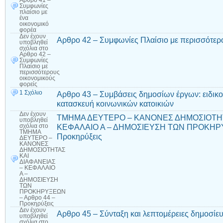
Αρθρο 41 –
Συμφωνίες
πλαίσιο με
ένα
οικονομικό
φορέα
Δεν έχουν
Αρθρο 42 – Συμφωνίες Πλαίσιο με περισσότερ
υποβληθεί
σχόλια
στο
Αρθρο 42 –
Συμφωνίες
Πλαίσιο με
περισσότερους
οικονομικούς
φορείς
1 Σχόλιο
Αρθρο 43 – Συμβάσεις δημοσίων έργων: ειδικο
κατασκευή κοινωνικών κατοικιών
Δεν έχουν
ΤΜΗΜΑ ΔΕΥΤΕΡΟ – ΚΑΝΟΝΕΣ ΔΗΜΟΣΙΟΤΗΤ
υποβληθεί
ΚΕΦΑΛΑΙΟ Α – ΔΗΜΟΣΙΕΥΣΗ ΤΩΝ ΠΡΟΚΗΡΥ
σχόλια
στο
ΤΜΗΜΑ
Προκηρύξεις
ΔΕΥΤΕΡΟ –
ΚΑΝΟΝΕΣ
ΔΗΜΟΣΙΟΤΗΤΑΣ
ΚΑΙ
ΔΙΑΦΑΝΕΙΑΣ
– ΚΕΦΑΛΑΙΟ
Α –
ΔΗΜΟΣΙΕΥΣΗ
ΤΩΝ
ΠΡΟΚΗΡΥΞΕΩΝ
– Αρθρο 44 –
Προκηρύξεις
Δεν έχουν
Αρθρο 45 – Σύνταξη και λεπτομέρειες δημοσί
υποβληθεί
σχόλια
στο