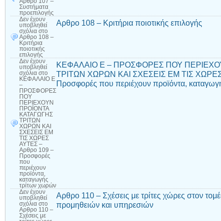
Αρθρο 107 –
Συστήματα
προεπιλογής
Δεν έχουν
Αρθρο 108 – Κριτήρια ποιοτικής επιλογής
υποβληθεί
σχόλια
στο
Αρθρο 108 –
Κριτήρια
ποιοτικής
επιλογής
Δεν έχουν
ΚΕΦΑΛΑΙΟ Ε – ΠΡΟΣΦΟΡΕΣ ΠΟΥ ΠΕΡΙΕΧΟ
υποβληθεί
ΤΡΙΤΩΝ ΧΩΡΩΝ ΚΑΙ ΣΧΕΣΕΙΣ ΕΜ ΤΙΣ ΧΩΡΕΣ 
σχόλια
στο
ΚΕΦΑΛΑΙΟ Ε
Προσφορές που περιέχουν προϊόντα, καταγωγ
–
ΠΡΟΣΦΟΡΕΣ
ΠΟΥ
ΠΕΡΙΕΧΟΥΝ
ΠΡΟΪΟΝΤΑ
ΚΑΤΑΓΩΓΗΣ
ΤΡΙΤΩΝ
ΧΩΡΩΝ ΚΑΙ
ΣΧΕΣΕΙΣ ΕΜ
ΤΙΣ ΧΩΡΕΣ
ΑΥΤΕΣ –
Αρθρο 109 –
Προσφορές
που
περιέχουν
προϊόντα,
καταγωγής
τρίτων χωρών
Δεν έχουν
Αρθρο 110 – Σχέσεις με τρίτες χώρες στον τ
υποβληθεί
προμηθειών και υπηρεσιών
σχόλια
στο
Αρθρο 110 –
Σχέσεις με