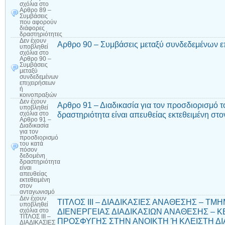
σχόλια
στο
Αρθρο 89 –
Συμβάσεις
που αφορούν
διάφορες
δραστηριότητες
Δεν έχουν
Αρθρο 90 – Συμβάσεις μεταξύ συνδεδεμένων ε
υποβληθεί
σχόλια
στο
Αρθρο 90 –
Συμβάσεις
μεταξύ
συνδεδεμένων
επιχειρήσεων
ή
κοινοπραξιών
Δεν έχουν
Αρθρο 91 – Διαδικασία για τον προσδιορισμό 
υποβληθεί
δραστηριότητα είναι απευθείας εκτεθειμένη στ
σχόλια
στο
Αρθρο 91 –
Διαδικασία
για τον
προσδιορισμό
του κατά
πόσον
δεδομένη
δραστηριότητα
είναι
απευθείας
εκτεθειμένη
στον
ανταγωνισμό
Δεν έχουν
ΤΙΤΛΟΣ ΙΙΙ – ΔΙΑΔΙΚΑΣΙΕΣ ΑΝΑΘΕΣΗΣ – Τ
υποβληθεί
ΔΙΕΝΕΡΓΕΙΑΣ ΔΙΑΔΙΚΑΣΙΩΝ ΑΝΑΘΕΣΗΣ – Κ
σχόλια
στο
ΤΙΤΛΟΣ ΙΙΙ –
ΠΡΟΣΦΥΓΗΣ ΣΤΗΝ ΑΝΟΙΚΤΗ Ή ΚΛΕΙΣΤΗ ΔΙΑ
ΔΙΑΔΙΚΑΣΙΕΣ