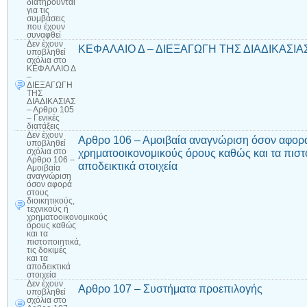
διατηρούνται
για τις
συμβάσεις
που έχουν
συναφθεί
Δεν έχουν
ΚΕΦΑΛΑΙΟ Δ – ΔΙΕΞΑΓΩΓΗ ΤΗΣ ΔΙΑΔΙΚΑΣΙΑΣ – 
υποβληθεί
σχόλια
στο
ΚΕΦΑΛΑΙΟ Δ
–
ΔΙΕΞΑΓΩΓΗ
ΤΗΣ
ΔΙΑΔΙΚΑΣΙΑΣ
– Αρθρο 105
– Γενικές
διατάξεις
Δεν έχουν
Αρθρο 106 – Αμοιβαία αναγνώριση όσον αφορά 
υποβληθεί
χρηματοοικονομικούς όρους καθώς και τα πιστοπ
σχόλια
στο
Αρθρο 106 –
αποδεικτικά στοιχεία
Αμοιβαία
αναγνώριση
όσον αφορά
στους
διοικητικούς,
τεχνικούς ή
χρηματοοικονομικούς
όρους καθώς
και τα
πιστοποιητικά,
τις δοκιμές
και τα
αποδεικτικά
στοιχεία
Δεν έχουν
Αρθρο 107 – Συστήματα προεπιλογής
υποβληθεί
σχόλια
στο