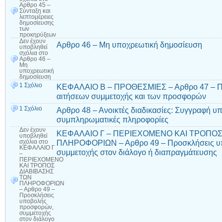
Αρθρο 45 –
Σύνταξη και
λεπτομέρειες
δημοσίευσης
των
προκηρύξεων
Δεν έχουν
Αρθρο 46 – Μη υποχρεωτική δημοσίευση
υποβληθεί
σχόλια
στο
Αρθρο 46 –
Μη
υποχρεωτική
δημοσίευση
1 Σχόλιο
ΚΕΦΑΛΑΙΟ Β – ΠΡΟΘΕΣΜΙΕΣ – Αρθρο 47 – Πρ
αιτήσεων συμμετοχής και των προσφορών
1 Σχόλιο
Αρθρο 48 – Ανοικτές διαδικασίες: Συγγραφή υ
συμπληρωματικές πληροφορίες
Δεν έχουν
ΚΕΦΑΛΑΙΟ Γ – ΠΕΡΙΕΧΟΜΕΝΟ ΚΑΙ ΤΡΟΠΟΣ
υποβληθεί
ΠΛΗΡΟΦΟΡΙΩΝ – Αρθρο 49 – Προσκλήσεις υ
σχόλια
στο
ΚΕΦΑΛΑΙΟ Γ
συμμετοχής στον διάλογο ή διαπραγμάτευσης
–
ΠΕΡΙΕΧΟΜΕΝΟ
ΚΑΙ ΤΡΟΠΟΣ
ΔΙΑΒΙΒΑΣΗΣ
ΤΩΝ
ΠΛΗΡΟΦΟΡΙΩΝ
– Αρθρο 49 –
Προσκλήσεις
υποβολής
προσφορών,
συμμετοχής
στον διάλογο