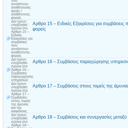
που
συνάπτουν
αναθέτουσες
αρχές /
αναθέτοντες
φορείς
Δεν έχουν
Αρθρο 15 – Ειδικές Εξαιρέσεις για συμβάσεις
υποβληθεί
φορείς
σχόλια
στο
Αρθρο 15 –
Ειδικές
Εξαιρέσεις για
συμβάσεις
που
συνάπτουν
αναθέτοντες
φορείς
Δεν έχουν
Αρθρο 16 – Συμβάσεις παραχώρησης υπηρεσ
υποβληθεί
σχόλια
στο
Αρθρο 16 –
Συμβάσεις
παραχώρησης
υπηρεσιών
Δεν έχουν
Αρθρο 17 – Συμβάσεις στους τομείς της άμυνας
υποβληθεί
σχόλια
στο
Αρθρο 17 –
Συμβάσεις
στους τομείς
της άμυνας
και της
ασφάλειας
Δεν έχουν
Αρθρο 18 – Συμβάσεις και συνεργασίες μεταξ
υποβληθεί
σχόλια
στο
Αρθρο 18 –