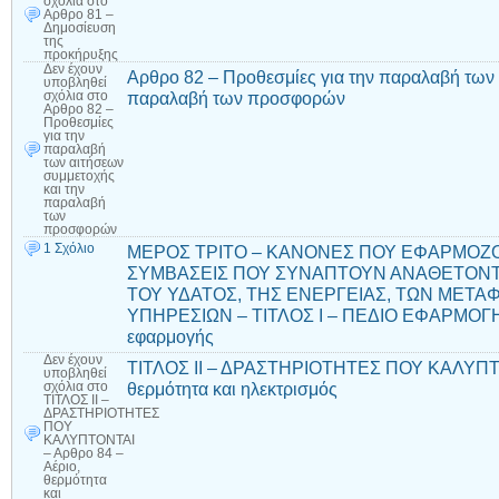
σχόλια
στο
Αρθρο 81 –
Δημοσίευση
της
προκήρυξης
Δεν έχουν
Αρθρο 82 – Προθεσμίες για την παραλαβή των 
υποβληθεί
παραλαβή των προσφορών
σχόλια
στο
Αρθρο 82 –
Προθεσμίες
για την
παραλαβή
των αιτήσεων
συμμετοχής
και την
παραλαβή
των
προσφορών
1 Σχόλιο
ΜΕΡΟΣ ΤΡΙΤΟ – ΚΑΝΟΝΕΣ ΠΟΥ ΕΦΑΡΜΟΖΟ
ΣΥΜΒΑΣΕΙΣ ΠΟΥ ΣΥΝΑΠΤΟΥΝ ΑΝΑΘΕΤΟΝΤ
ΤΟΥ ΥΔΑΤΟΣ, ΤΗΣ ΕΝΕΡΓΕΙΑΣ, ΤΩΝ ΜΕΤ
ΥΠΗΡΕΣΙΩΝ – ΤΙΤΛΟΣ Ι – ΠΕΔΙΟ ΕΦΑΡΜΟΓΗΣ
εφαρμογής
Δεν έχουν
ΤΙΤΛΟΣ ΙΙ – ΔΡΑΣΤΗΡΙΟΤΗΤΕΣ ΠΟΥ ΚΑΛΥΠΤΟΝ
υποβληθεί
θερμότητα και ηλεκτρισμός
σχόλια
στο
ΤΙΤΛΟΣ ΙΙ –
ΔΡΑΣΤΗΡΙΟΤΗΤΕΣ
ΠΟΥ
ΚΑΛΥΠΤΟΝΤΑΙ
– Αρθρο 84 –
Αέριο,
θερμότητα
και