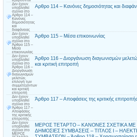
εξαιρούνται
Δεν έχουν
Αρθρο 114 – Κανόνες δημοσιότητας και διαφάν
υποβληθεί
σχόλια
στο
Αρθρο 114 –
Κανόνες
δημοσιότητας
και
διαφάνειας
Δεν έχουν
Άρθρο 115 – Μέσα επικοινωνίας
υποβληθεί
σχόλια
στο
Άρθρο 115 –
Μέσα
επικοινωνίας
Δεν έχουν
Άρθρο 116 – Διοργάνωση διαγωνισμών μελετώ
υποβληθεί
και κριτική επιτροπή
σχόλια
στο
Άρθρο 116 –
Διοργάνωση
διαγωνισμών
μελετών,
επιλογή των
συμμετεχόντων
και κριτική
επιτροπή
Δεν έχουν
Άρθρο 117 – Αποφάσεις της κριτικής επιτροπή
υποβληθεί
σχόλια
στο
Άρθρο 117 –
Αποφάσεις
της κριτικής
επιτροπής
Δεν έχουν
ΜΕΡΟΣ ΤΕΤΑΡΤΟ – ΚΑΝΟΝΕΣ ΣΧΕΤΙΚΑ ΜΕ
υποβληθεί
ΔΗΜΟΣΙΕΣ ΣΥΜΒΑΣΕΙΣ – ΤΙΤΛΟΣ Ι – ΗΛΕ
σχόλια
στο
ΜΕΡΟΣ
ΣΥΜΒΑΣΕΩΝ – Άρθρο 118 – Χρησιμοποίηση η