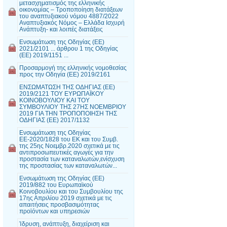
μετασχηματισμός της ελληνικής
οικονομίας – Τροποποίηση διατάξεων
του αναπτυξιακού νόμου 4887/2022
Αναπτυξιακός Νόμος – Ελλάδα Ισχυρή
Ανάπτυξη- και λοιπές διατάξεις
Ενσωμάτωση της Οδηγίας (ΕΕ)
2021/2101 ... άρθρου 1 της Οδηγίας
(ΕΕ) 2019/1151 ...
Προσαρμογή της ελληνικής νομοθεσίας
προς την Οδηγία (ΕΕ) 2019/2161
ΕΝΣΩΜΑΤΩΣΗ ΤΗΣ ΟΔΗΓΙΑΣ (ΕΕ)
2019/2121 ΤΟΥ ΕΥΡΩΠΑΪΚΟΥ
ΚΟΙΝΟΒΟΥΛΙΟΥ ΚΑΙ ΤΟΥ
ΣΥΜΒΟΥΛΙΟΥ ΤΗΣ 27ΗΣ ΝΟΕΜΒΡΙΟΥ
2019 ΓΙΑ ΤΗΝ ΤΡΟΠΟΠΟΙΗΣΗ ΤΗΣ
ΟΔΗΓΙΑΣ (ΕΕ) 2017/1132
Ενσωμάτωση της Οδηγίας
ΕΕ-2020/1828 του ΕΚ και του Συμβ.
της 25ης Νοεμβρ.2020 σχετικά με τις
αντιπροσωπευτικές αγωγές για την
προστασία των καταναλωτών,ενίσχυση
της προστασίας των καταναλωτών...
Ενσωμάτωση της Οδηγίας (ΕΕ)
2019/882 του Ευρωπαϊκού
Κοινοβουλίου και του Συμβουλίου της
17ης Απριλίου 2019 σχετικά με τις
απαιτήσεις προσβασιμότητας
προϊόντων και υπηρεσιών
Ίδρυση, ανάπτυξη, διαχείριση και