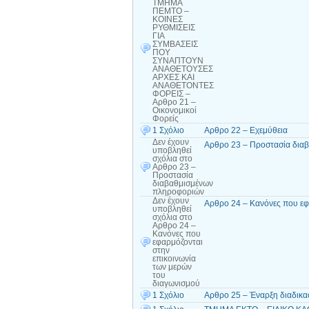
ΤΜΗΜΑ
ΠΕΜΤΟ –
ΚΟΙΝΕΣ
ΡΥΘΜΙΣΕΙΣ
ΓΙΑ
ΣΥΜΒΑΣΕΙΣ
ΠΟΥ
ΣΥΝΑΠΤΟΥΝ
ΑΝΑΘΕΤΟΥΣΕΣ
ΑΡΧΕΣ ΚΑΙ
ΑΝΑΘΕΤΟΝΤΕΣ
ΦΟΡΕΙΣ –
Αρθρο 21 –
Οικονομικοί
Φορείς
1 Σχόλιο
Αρθρο 22 – Εχεμύθεια
Δεν έχουν
Αρθρο 23 – Προστασία δια
υποβληθεί
σχόλια
στο
Αρθρο 23 –
Προστασία
διαβαθμισμένων
πληροφοριών
Δεν έχουν
Αρθρο 24 – Κανόνες που εφ
υποβληθεί
σχόλια
στο
Αρθρο 24 –
Κανόνες που
εφαρμόζονται
στην
επικοινωνία
των μερών
του
διαγωνισμού
1 Σχόλιο
Αρθρο 25 – Έναρξη διαδικ