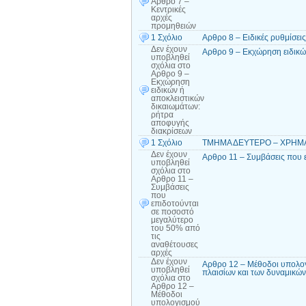
Αρθρο 7 –
Κεντρικές
αρχές
προμηθειών
1 Σχόλιο
Αρθρο 8 – Ειδικές ρυθμίσεις
Δεν έχουν
Αρθρο 9 – Εκχώρηση ειδικώ
υποβληθεί
σχόλια
στο
Αρθρο 9 –
Εκχώρηση
ειδικών ή
αποκλειστικών
δικαιωμάτων:
ρήτρα
αποφυγής
διακρίσεων
1 Σχόλιο
ΤΜΗΜΑ ΔΕΥΤΕΡΟ – ΧΡΗΜΑΤΙ
Δεν έχουν
Αρθρο 11 – Συμβάσεις που 
υποβληθεί
σχόλια
στο
Αρθρο 11 –
Συμβάσεις
που
επιδοτούνται
σε ποσοστό
μεγαλύτερο
του 50% από
τις
αναθέτουσες
αρχές
Δεν έχουν
Αρθρο 12 – Μέθοδοι υπολογ
υποβληθεί
πλαισίων και των δυναμικώ
σχόλια
στο
Αρθρο 12 –
Μέθοδοι
υπολογισμού