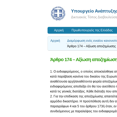
Υπουργείο Ανάπτυξη
Δικτυακός Τόπος Διαβουλεύσ
Αρχική
Πρωθυπουργός της Ελλάδας
Αρχική
Διαμόρφωση ενός ενιαίου κανονιστ
Άρθρο 174 – Αξίωση αποζημίωσης
Άρθρο 174 – Αξίωση αποζημίωσ
1. Ο ενδιαφερόμενος, ο οποίος αποκλείσθηκε 
κατά παράβαση κανόνα του δικαίου της Ευρωπαϊ
αναθέτουσα αρχή/αναθέτοντα φορέα αποζημίωση
ενδιαφερόμενος αποδείξει ότι θα του ανετίθετο
κατά τις γενικές διατάξεις. Κάθε διάταξη που απ
2. Για την επιδίκαση της αποζημίωσης απαιτε
αρμόδιο δικαστήριο. Η προϋπόθεση αυτή δεν α
παραγράφων 4 και 5 του άρθρου 173ή όταν, εν γ
συνδεόμενους με παραλείψεις του ενδιαφερομέ