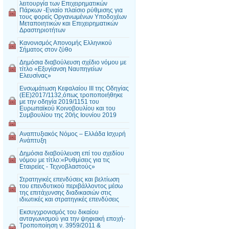
λειτουργία των Επιχειρηματικών
Πάρκων -Ενιαίο πλαίσιο ρύθμισης για
τους φορείς Οργανωμένων Υποδοχέων
Μεταποιητικών και Επιχειρηματικών
Δραστηριοτήτων
Κανονισμός Απονομής Ελληνικού
Σήματος στον ζύθο
Δημόσια διαβούλευση σχέδιο νόμου με
τίτλο «Εξυγίανση Ναυπηγείων
Ελευσίνας»
Ενσωμάτωση Κεφαλαίου III της Οδηγίας
(ΕΕ)2017/1132,όπως τροποποιήθηκε
με την οδηγία 2019/1151 του
Ευρωπαϊκού Κοινοβουλίου και του
Συμβουλίου της 20ής Ιουνίου 2019
Αναπτυξιακός Νόμος – Ελλάδα Ισχυρή
Ανάπτυξη
Δημόσια διαβούλευση επί του σχεδίου
νόμου με τίτλο:«Ρυθμίσεις για τις
Εταιρείες - Τεχνοβλαστούς»
Στρατηγικές επενδύσεις και βελτίωση
του επενδυτικού περιβάλλοντος μέσω
της επιτάχυνσης διαδικασιών στις
ιδιωτικές και στρατηγικές επενδύσεις
Εκσυγχρονισμός του δικαίου
ανταγωνισμού για την ψηφιακή εποχή-
Τροποποίηση ν. 3959/2011 &