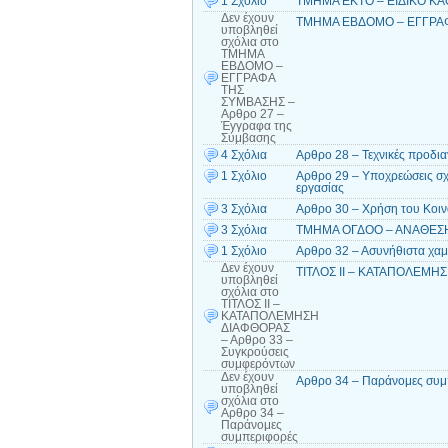
1 Σχόλιο
ΤΜΗΜΑ ΕΚΤΟ – ΕΙΔΙΚΟ ΚΑΘΕ
Δεν έχουν
ΤΜΗΜΑ ΕΒΔΟΜΟ – ΕΓΓΡΑΦΑ
υποβληθεί
σχόλια
στο
ΤΜΗΜΑ
ΕΒΔΟΜΟ –
ΕΓΓΡΑΦΑ
ΤΗΣ
ΣΥΜΒΑΣΗΣ –
Αρθρο 27 –
Έγγραφα της
Σύμβασης
4 Σχόλια
Αρθρο 28 – Τεχνικές προδι
1 Σχόλιο
Αρθρο 29 – Υποχρεώσεις σχε
εργασίας
3 Σχόλια
Αρθρο 30 – Χρήση του Κοινο
3 Σχόλια
ΤΜΗΜΑ ΟΓΔΟΟ – ΑΝΑΘΕΣΗ Τ
1 Σχόλιο
Αρθρο 32 – Ασυνήθιστα χα
Δεν έχουν
ΤΙΤΛΟΣ ΙΙ – ΚΑΤΑΠΟΛΕΜΗΣ
υποβληθεί
σχόλια
στο
ΤΙΤΛΟΣ ΙΙ –
ΚΑΤΑΠΟΛΕΜΗΣΗ
ΔΙΑΦΘΟΡΑΣ
– Αρθρο 33 –
Συγκρούσεις
συμφερόντων
Δεν έχουν
Αρθρο 34 – Παράνομες συμ
υποβληθεί
σχόλια
στο
Αρθρο 34 –
Παράνομες
συμπεριφορές