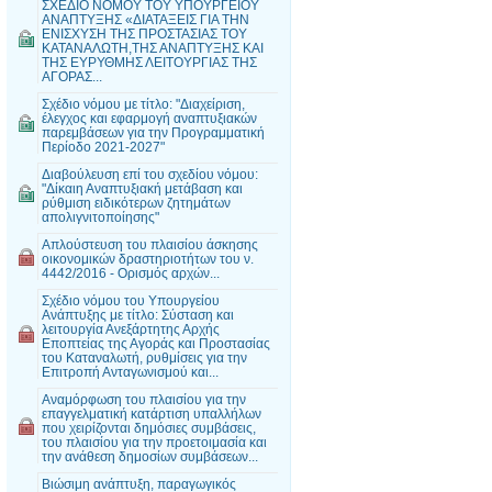
ΣΧΕΔΙΟ ΝΟΜΟΥ ΤΟΥ ΥΠΟΥΡΓΕΙΟΥ
ΑΝΑΠΤΥΞΗΣ «ΔΙΑΤΑΞΕΙΣ ΓΙΑ ΤΗΝ
ΕΝΙΣΧΥΣΗ ΤΗΣ ΠΡΟΣΤΑΣΙΑΣ ΤΟΥ
ΚΑΤΑΝΑΛΩΤΗ,ΤΗΣ ΑΝΑΠΤΥΞΗΣ ΚΑΙ
ΤΗΣ ΕΥΡΥΘΜΗΣ ΛΕΙΤΟΥΡΓΙΑΣ ΤΗΣ
ΑΓΟΡΑΣ...
Σχέδιο νόμου με τίτλο: "Διαχείριση,
έλεγχος και εφαρμογή αναπτυξιακών
παρεμβάσεων για την Προγραμματική
Περίοδο 2021-2027"
Διαβούλευση επί του σχεδίου νόμου:
"Δίκαιη Αναπτυξιακή μετάβαση και
ρύθμιση ειδικότερων ζητημάτων
απολιγνιτοποίησης"
Απλούστευση του πλαισίου άσκησης
οικονομικών δραστηριοτήτων του ν.
4442/2016 - Ορισμός αρχών...
Σχέδιο νόμου του Υπουργείου
Ανάπτυξης με τίτλο: Σύσταση και
λειτουργία Ανεξάρτητης Αρχής
Εποπτείας της Αγοράς και Προστασίας
του Καταναλωτή, ρυθμίσεις για την
Επιτροπή Ανταγωνισμού και...
Αναμόρφωση του πλαισίου για την
επαγγελματική κατάρτιση υπαλλήλων
που χειρίζονται δημόσιες συμβάσεις,
του πλαισίου για την προετοιμασία και
την ανάθεση δημοσίων συμβάσεων...
Βιώσιμη ανάπτυξη, παραγωγικός