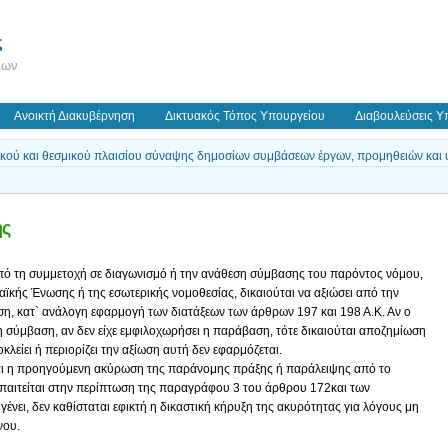
ς
εων
Ανοικτή Διακυβέρνηση
Δικτυακός Τόπος Υπουργείου
Διαβουλεύσεις Υ
ικού και θεσμικού πλαισίου σύναψης δημοσίων συμβάσεων έργων, προμηθειών και
ης
από τη συμμετοχή σε διαγωνισμό ή την ανάθεση σύμβασης του παρόντος νόμου,
κής Ένωσης ή της εσωτερικής νομοθεσίας, δικαιούται να αξιώσει από την
, κατ` ανάλογη εφαρμογή των διατάξεων των άρθρων 197 και 198 Α.Κ. Αν ο
 η σύμβαση, αν δεν είχε εμφιλοχωρήσει η παράβαση, τότε δικαιούται αποζημίωση
οκλείει ή περιορίζει την αξίωση αυτή δεν εφαρμόζεται.
ίται η προηγούμενη ακύρωση της παράνομης πράξης ή παράλειψης από το
παιτείται στην περίπτωση της παραγράφου 3 του άρθρου 172και των
ένει, δεν καθίσταται εφικτή η δικαστική κήρυξη της ακυρότητας για λόγους μη
νου.