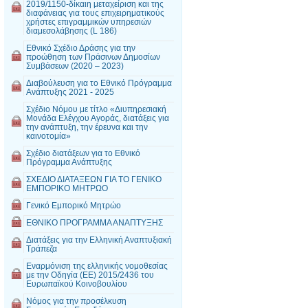
2019/1150-δίκαιη μεταχείριση και της
διαφάνειας για τους επιχειρηματικούς
χρήστες επιγραμμικών υπηρεσιών
διαμεσολάβησης (L 186)
Εθνικό Σχέδιο Δράσης για την
προώθηση των Πράσινων Δημοσίων
Συμβάσεων (2020 – 2023)
Διαβούλευση για το Εθνικό Πρόγραμμα
Ανάπτυξης 2021 - 2025
Σχέδιο Νόμου με τίτλο «Διυπηρεσιακή
Μονάδα Ελέγχου Αγοράς, διατάξεις για
την ανάπτυξη, την έρευνα και την
καινοτομία»
Σχέδιο διατάξεων για το Εθνικό
Πρόγραμμα Ανάπτυξης
ΣΧΕΔΙΟ ΔΙΑΤΑΞΕΩΝ ΓΙΑ ΤΟ ΓΕΝΙΚΟ
ΕΜΠΟΡΙΚΟ ΜΗΤΡΩΟ
Γενικό Εμπορικό Μητρώο
ΕΘΝΙΚΟ ΠΡΟΓΡΑΜΜΑ ΑΝΑΠΤΥΞΗΣ
Διατάξεις για την Ελληνική Αναπτυξιακή
Τράπεζα
Εναρμόνιση της ελληνικής νομοθεσίας
με την Οδηγία (ΕΕ) 2015/2436 του
Ευρωπαϊκού Κοινοβουλίου
Νόμος για την προσέλκυση