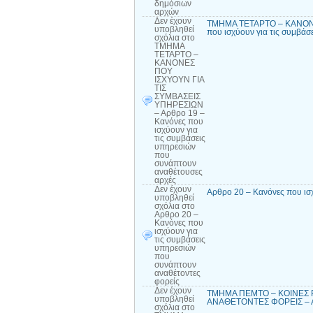
δημόσιων
αρχών
Δεν έχουν
ΤΜΗΜΑ ΤΕΤΑΡΤΟ – ΚΑΝΟΝΕ
υποβληθεί
που ισχύουν για τις συμβά
σχόλια
στο
ΤΜΗΜΑ
ΤΕΤΑΡΤΟ –
ΚΑΝΟΝΕΣ
ΠΟΥ
ΙΣΧΥΟΥΝ ΓΙΑ
ΤΙΣ
ΣΥΜΒΑΣΕΙΣ
ΥΠΗΡΕΣΙΩΝ
– Αρθρο 19 –
Κανόνες που
ισχύουν για
τις συμβάσεις
υπηρεσιών
που
συνάπτουν
αναθέτουσες
αρχές
Δεν έχουν
Αρθρο 20 – Κανόνες που ισ
υποβληθεί
σχόλια
στο
Αρθρο 20 –
Κανόνες που
ισχύουν για
τις συμβάσεις
υπηρεσιών
που
συνάπτουν
αναθέτοντες
φορείς
Δεν έχουν
ΤΜΗΜΑ ΠΕΜΤΟ – ΚΟΙΝΕΣ 
υποβληθεί
ΑΝΑΘΕΤΟΝΤΕΣ ΦΟΡΕΙΣ – Αρ
σχόλια
στο