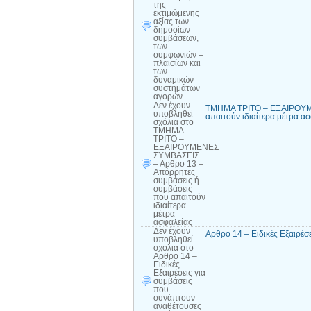
της
εκτιμώμενης
αξίας των
δημοσίων
συμβάσεων,
των
συμφωνιών –
πλαισίων και
των
δυναμικών
συστημάτων
αγορών
Δεν έχουν
ΤΜΗΜΑ ΤΡΙΤΟ – ΕΞΑΙΡΟΥΜΕ
υποβληθεί
απαιτούν ιδιαίτερα μέτρα α
σχόλια
στο
ΤΜΗΜΑ
ΤΡΙΤΟ –
ΕΞΑΙΡΟΥΜΕΝΕΣ
ΣΥΜΒΑΣΕΙΣ
– Αρθρο 13 –
Απόρρητες
συμβάσεις ή
συμβάσεις
που απαιτούν
ιδιαίτερα
μέτρα
ασφαλείας
Δεν έχουν
Αρθρο 14 – Ειδικές Εξαιρέσ
υποβληθεί
σχόλια
στο
Αρθρο 14 –
Ειδικές
Εξαιρέσεις για
συμβάσεις
που
συνάπτουν
αναθέτουσες