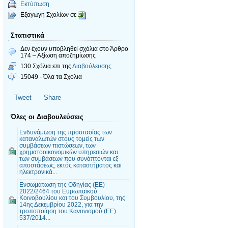
Εκτύπωση
Εξαγωγή Σχολίων σε
Στατιστικά
Δεν έχουν υποβληθεί σχόλια
στο Άρθρο
174 – Αξίωση αποζημίωσης
130 Σχόλια επι της
Διαβούλευσης
15049 - Όλα τα Σχόλια
Tweet
Share
Όλες οι Διαβουλεύσεις
Ενδυνάμωση της προστασίας των
καταναλωτών στους τομείς των
συμβάσεων πιστώσεων, των
χρηματοοικονομικών υπηρεσιών και
των συμβάσεων που συνάπτονται εξ
αποστάσεως, εκτός καταστήματος και
ηλεκτρονικά...
Ενσωμάτωση της Οδηγίας (ΕΕ)
2022/2464 του Ευρωπαϊκού
Κοινοβουλίου και του Συμβουλίου, της
14ης Δεκεμβρίου 2022, για την
τροποποίηση του Κανονισμού (ΕΕ)
537/2014...