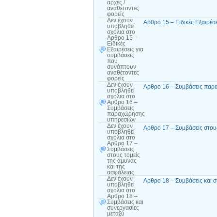
αρχές /
αναθέτοντες
φορείς
Δεν έχουν
Αρθρο 15 – Ειδικές Εξαιρέσ
υποβληθεί
σχόλια
στο
Αρθρο 15 –
Ειδικές
Εξαιρέσεις για
συμβάσεις
που
συνάπτουν
αναθέτοντες
φορείς
Δεν έχουν
Αρθρο 16 – Συμβάσεις παρ
υποβληθεί
σχόλια
στο
Αρθρο 16 –
Συμβάσεις
παραχώρησης
υπηρεσιών
Δεν έχουν
Αρθρο 17 – Συμβάσεις στους
υποβληθεί
σχόλια
στο
Αρθρο 17 –
Συμβάσεις
στους τομείς
της άμυνας
και της
ασφάλειας
Δεν έχουν
Αρθρο 18 – Συμβάσεις και 
υποβληθεί
σχόλια
στο
Αρθρο 18 –
Συμβάσεις και
συνεργασίες
μεταξύ