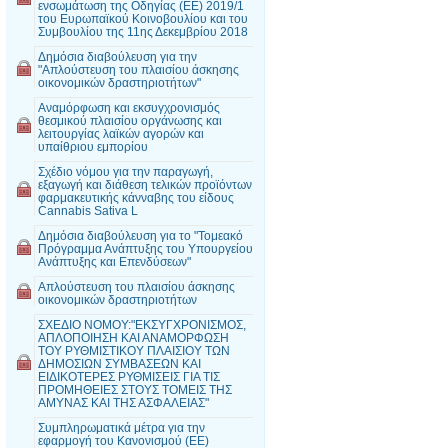
ενσωμάτωση της Οδηγίας (ΕΕ) 2019/1
του Ευρωπαϊκού Κοινοβουλίου και του
Συμβουλίου της 11ης Δεκεμβρίου 2018
Δημόσια διαβούλευση για την
"Απλούστευση του πλαισίου άσκησης
οικονομικών δραστηριοτήτων"
Αναμόρφωση και εκσυγχρονισμός
θεσμικού πλαισίου οργάνωσης και
λειτουργίας λαϊκών αγορών και
υπαίθριου εμπορίου
Σχέδιο νόμου για την παραγωγή,
εξαγωγή και διάθεση τελικών προϊόντων
φαρμακευτικής κάνναβης του είδους
Cannabis Sativa L
Δημόσια διαβούλευση για το "Τομεακό
Πρόγραμμα Ανάπτυξης του Υπουργείου
Ανάπτυξης και Επενδύσεων"
Απλούστευση του πλαισίου άσκησης
οικονομικών δραστηριοτήτων
ΣΧΕΔΙΟ ΝΟΜΟΥ:"ΕΚΣΥΓΧΡΟΝΙΣΜΟΣ,
ΑΠΛΟΠΟΙΗΣΗ ΚΑΙ ΑΝΑΜΟΡΦΩΣΗ
ΤΟΥ ΡΥΘΜΙΣΤΙΚΟΥ ΠΛΑΙΣΙΟΥ ΤΩΝ
ΔΗΜΟΣΙΩΝ ΣΥΜΒΑΣΕΩΝ ΚΑΙ
ΕΙΔΙΚΟΤΕΡΕΣ ΡΥΘΜΙΣΕΙΣ ΓΙΑ ΤΙΣ
ΠΡΟΜΗΘΕΙΕΣ ΣΤΟΥΣ ΤΟΜΕΙΣ ΤΗΣ
ΑΜΥΝΑΣ ΚΑΙ ΤΗΣ ΑΣΦΑΛΕΙΑΣ"
Συμπληρωματικά μέτρα για την
εφαρμογή του Κανονισμού (ΕΕ)