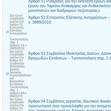
Άρθρο 51 Ρυθμίσεις για την εκτέλεση έργων κα
έργου του Ταμείου Ανάκαμψης και Ανθεκτικότητ
μονοπατιών και διαδρομών πεζοπορίας»
Δεν έχουν
Άρθρο 52 Επιτροπές Εξέτασης Αντιρρήσεων –
υποβληθεί
ν. 3889/2010
σχόλια
στο
Άρθρο 52
Επιτροπές
Εξέτασης
Αντιρρήσεων
–
Τροποποίηση
παρ. 1
άρθρου 18 ν.
3889/2010
Δεν έχουν
Άρθρο 53 Συμβούλια Ιδιοκτησίας Δασών, Δασι
υποβληθεί
Βραχωδών Εκτάσεων – Τροποποίηση παρ. 2 ά
σχόλια
στο
Άρθρο 53
Συμβούλια
Ιδιοκτησίας
Δασών,
Δασικών,
Χορτολιβαδικών
και
Βραχωδών
Εκτάσεων –
Τροποποίηση
παρ. 2
άρθρου 8Α ν.
998/1979
Δεν έχουν
Άρθρο 54 Συμβάσεις εργασίας ιδιωτικού δικαί
υποβληθεί
προσωπικού που προσελήφθη για την αντιμετ
σχόλια
στο
Άρθρο 54
που προέκυψαν μετά τις δασικές πυρκαγιές το