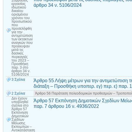
Συμβάσεις
εργασίας
άρθρο 34 ν. 5106/2024
ιδιωτικού
δικαίου
ορισμένου
χρόνου του
προσωπικού
που
προσελήφθη
για την
αντιμετώπιση
των έκτακτων
αναγκών που
προέκυψαν
μετά τις
δασικές
πυρκαγιές
του 2023 –
Προσθήκη
παρ. 3 στο
άρθρο 34 ν.
5106/2024
3 Σχόλια
Άρθρο 55 Λήψη μέτρων για την αντιμετώπιση τ
διάταξη – Προσθήκη υποπερ. εγ) περ. ε) παρ. 
2 Σχόλια
Άρθρο 56 Παράταση πολεοδομικών προθεσμιών – Τροποποί
Δεν έχουν
Άρθρο 57 Εκπόνηση Δημοτικών Σχεδίων Μείω
υποβληθεί
παρ. 7 άρθρου 16 ν. 4936/2022
σχόλια
στο
Άρθρο 57
Εκπόνηση
Δημοτικών
Σχεδίων
Μείωσης
Εκπομπών –
Αντικατάσταση