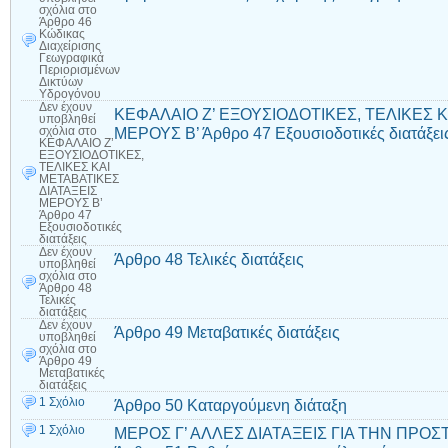
σχόλια
στο
Άρθρο 46
Κώδικας
Διαχείρισης
Γεωγραφικά
Περιορισμένων
Δικτύων
Υδρογόνου
Δεν έχουν
ΚΕΦΑΛΑΙΟ Ζ’ ΕΞΟΥΣΙΟΔΟΤΙΚΕΣ, ΤΕΛΙΚΕΣ Κ
υποβληθεί
ΜΕΡΟΥΣ Β’ Άρθρο 47 Εξουσιοδοτικές διατάξει
σχόλια
στο
ΚΕΦΑΛΑΙΟ Ζ’
ΕΞΟΥΣΙΟΔΟΤΙΚΕΣ,
ΤΕΛΙΚΕΣ ΚΑΙ
ΜΕΤΑΒΑΤΙΚΕΣ
ΔΙΑΤΑΞΕΙΣ
ΜΕΡΟΥΣ Β’
Άρθρο 47
Εξουσιοδοτικές
διατάξεις
Δεν έχουν
Άρθρο 48 Τελικές διατάξεις
υποβληθεί
σχόλια
στο
Άρθρο 48
Τελικές
διατάξεις
Δεν έχουν
Άρθρο 49 Μεταβατικές διατάξεις
υποβληθεί
σχόλια
στο
Άρθρο 49
Μεταβατικές
διατάξεις
1 Σχόλιο
Άρθρο 50 Καταργούμενη διάταξη
1 Σχόλιο
ΜΕΡΟΣ Γ’ ΑΛΛΕΣ ΔΙΑΤΑΞΕΙΣ ΓΙΑ ΤΗΝ ΠΡΟ