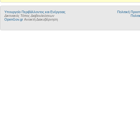
Yπουργείο Περιβάλλοντος και Ενέργειας
Πολιτική Προ
Δικτυακός Τόπος Διαβουλεύσεων
Πολιτι
OpenGov.gr
Ανοικτή Διακυβέρνηση