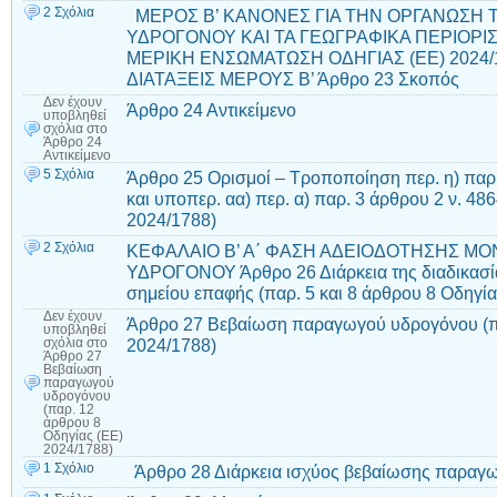
2 Σχόλια
ΜΕΡΟΣ Β’ ΚΑΝΟΝΕΣ ΓΙΑ ΤΗΝ ΟΡΓΑΝΩΣΗ 
ΥΔΡΟΓΟΝΟΥ ΚΑΙ ΤΑ ΓΕΩΓΡΑΦΙΚΑ ΠΕΡΙΟΡΙ
ΜΕΡΙΚΗ ΕΝΣΩΜΑΤΩΣΗ ΟΔΗΓΙΑΣ (ΕΕ) 2024/
ΔΙΑΤΑΞΕΙΣ ΜΕΡΟΥΣ Β’ Άρθρο 23 Σκοπός
Δεν έχουν
Άρθρο 24 Αντικείμενο
υποβληθεί
σχόλια
στο
Άρθρο 24
Αντικείμενο
5 Σχόλια
Άρθρο 25 Ορισμοί – Τροποποίηση περ. η) παρ.
και υποπερ. αα) περ. α) παρ. 3 άρθρου 2 ν. 48
2024/1788)
2 Σχόλια
ΚΕΦΑΛΑΙΟ Β’ Α΄ ΦΑΣΗ ΑΔΕΙΟΔΟΤΗΣΗΣ Μ
ΥΔΡΟΓΟΝΟΥ Άρθρο 26 Διάρκεια της διαδικασία
σημείου επαφής (παρ. 5 και 8 άρθρου 8 Οδηγία
Δεν έχουν
Άρθρο 27 Βεβαίωση παραγωγού υδρογόνου (πα
υποβληθεί
2024/1788)
σχόλια
στο
Άρθρο 27
Βεβαίωση
παραγωγού
υδρογόνου
(παρ. 12
άρθρου 8
Οδηγίας (ΕΕ)
2024/1788)
1 Σχόλιο
Άρθρο 28 Διάρκεια ισχύος βεβαίωσης παραγ