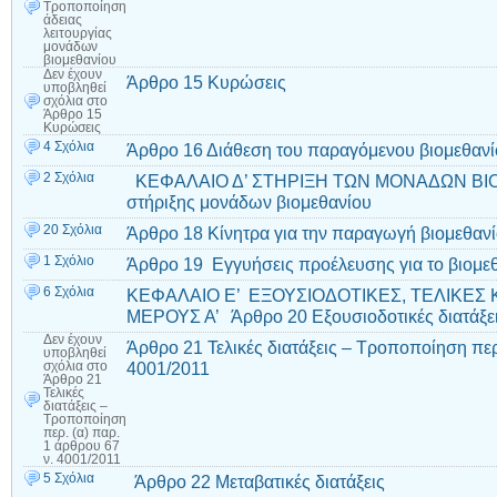
Τροποποίηση
άδειας
λειτουργίας
μονάδων
βιομεθανίου
Δεν έχουν
Άρθρο 15 Κυρώσεις
υποβληθεί
σχόλια
στο
Άρθρο 15
Κυρώσεις
4 Σχόλια
Άρθρο 16 Διάθεση του παραγόμενου βιομεθαν
2 Σχόλια
ΚΕΦΑΛΑΙΟ Δ’ ΣΤΗΡΙΞΗ ΤΩΝ ΜΟΝΑΔΩΝ ΒΙΟ
στήριξης μονάδων βιομεθανίου
20 Σχόλια
Άρθρο 18 Κίνητρα για την παραγωγή βιομεθαν
1 Σχόλιο
Άρθρο 19 Εγγυήσεις προέλευσης για το βιομε
6 Σχόλια
ΚΕΦΑΛΑΙΟ Ε’ ΕΞΟΥΣΙΟΔΟΤΙΚΕΣ, ΤΕΛΙΚΕΣ 
ΜΕΡΟΥΣ Α’ Άρθρο 20 Εξουσιοδοτικές διατάξε
Δεν έχουν
Άρθρο 21 Τελικές διατάξεις – Τροποποίηση περ.
υποβληθεί
4001/2011
σχόλια
στο
Άρθρο 21
Τελικές
διατάξεις –
Τροποποίηση
περ. (α) παρ.
1 άρθρου 67
ν. 4001/2011
5 Σχόλια
Άρθρο 22 Μεταβατικές διατάξεις