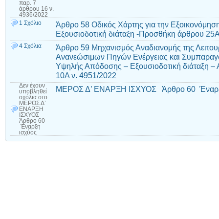
παρ. 7
άρθρου 16 ν.
4936/2022
1 Σχόλιο
Άρθρο 58 Οδικός Χάρτης για την Εξοικονόμηση 
Εξουσιοδοτική διάταξη -Προσθήκη άρθρου 25Α
4 Σχόλια
Άρθρο 59 Μηχανισμός Αναδιανομής της Λειτο
Ανανεώσιμων Πηγών Ενέργειας και Συμπαραγ
Υψηλής Απόδοσης – Εξουσιοδοτική διάταξη – 
10Α ν. 4951/2022
Δεν έχουν
ΜΕΡΟΣ Δ’ ΕΝΑΡΞΗ ΙΣΧΥΟΣ Άρθρο 60 Έναρξ
υποβληθεί
σχόλια
στο
ΜΕΡΟΣ Δ’
ΕΝΑΡΞΗ
ΙΣΧΥΟΣ
Άρθρο 60
Έναρξη
ισχύος