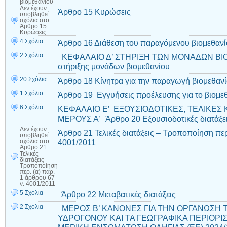
βιομεθανίου
Δεν έχουν
Άρθρο 15 Κυρώσεις
υποβληθεί
σχόλια
στο
Άρθρο 15
Κυρώσεις
4 Σχόλια
Άρθρο 16 Διάθεση του παραγόμενου βιομεθαν
2 Σχόλια
ΚΕΦΑΛΑΙΟ Δ’ ΣΤΗΡΙΞΗ ΤΩΝ ΜΟΝΑΔΩΝ ΒΙΟ
στήριξης μονάδων βιομεθανίου
20 Σχόλια
Άρθρο 18 Κίνητρα για την παραγωγή βιομεθαν
1 Σχόλιο
Άρθρο 19 Εγγυήσεις προέλευσης για το βιομε
6 Σχόλια
ΚΕΦΑΛΑΙΟ Ε’ ΕΞΟΥΣΙΟΔΟΤΙΚΕΣ, ΤΕΛΙΚΕΣ 
ΜΕΡΟΥΣ Α’ Άρθρο 20 Εξουσιοδοτικές διατάξε
Δεν έχουν
Άρθρο 21 Τελικές διατάξεις – Τροποποίηση περ.
υποβληθεί
4001/2011
σχόλια
στο
Άρθρο 21
Τελικές
διατάξεις –
Τροποποίηση
περ. (α) παρ.
1 άρθρου 67
ν. 4001/2011
5 Σχόλια
Άρθρο 22 Μεταβατικές διατάξεις
2 Σχόλια
ΜΕΡΟΣ Β’ ΚΑΝΟΝΕΣ ΓΙΑ ΤΗΝ ΟΡΓΑΝΩΣΗ 
ΥΔΡΟΓΟΝΟΥ ΚΑΙ ΤΑ ΓΕΩΓΡΑΦΙΚΑ ΠΕΡΙΟΡΙ