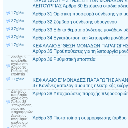
ΥΔΡΟΓΟΝΟΥ – ΣΥΝΔΕΣΗ ΤΩΝ ΜΟΝΑΔΩΝ ΚΑ
ΛΕΙΤΟΥΡΓΙΑΣ Άρθρο 30 Επόμενα στάδια αδε
1 Σχόλιο
Άρθρο 31 Οριστική προσφορά σύνδεσης για μ
2 Σχόλια
Άρθρο 32 Σύμβαση σύνδεσης υδρογόνου
3 Σχόλια
Άρθρο 33 Ειδικά θέματα σύνδεσης μονάδων υ
3 Σχόλια
Άρθρο 34 Εγκατάσταση και λειτουργία μονάδ
1 Σχόλιο
ΚΕΦΑΛΑΙΟ Δ’ ΘΕΣΗ ΜΟΝΑΔΩΝ ΠΑΡΑΓΩΓΗΣ
Άρθρο 35 Προϋποθέσεις για τη λειτουργία μ
Δεν έχουν
Άρθρο 36 Ρυθμιστική εποπτεία
υποβληθεί
σχόλια
στο
Άρθρο 36
Ρυθμιστική
εποπτεία
1 Σχόλιο
ΚΕΦΑΛΑΙΟ Ε’ ΜΟΝΑΔΕΣ ΠΑΡΑΓΩΓΗΣ ΑΝΑ
37 Κανόνες καταλογισμού της ηλεκτρικής ενέργ
Δεν έχουν
Άρθρο 38 Υποχρεώσεις παροχής πληροφοριώ
υποβληθεί
σχόλια
στο
Άρθρο 38
Υποχρεώσεις
παροχής
πληροφοριών
Δεν έχουν
Άρθρο 39 Πιστοποίηση συμμόρφωσης (άρθρο 9
υποβληθεί
σχόλια
στο
Άρθρο 39