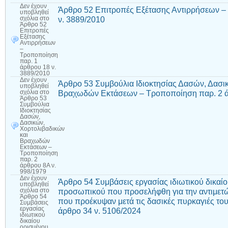
Δεν έχουν
Άρθρο 52 Επιτροπές Εξέτασης Αντιρρήσεων –
υποβληθεί
ν. 3889/2010
σχόλια
στο
Άρθρο 52
Επιτροπές
Εξέτασης
Αντιρρήσεων
–
Τροποποίηση
παρ. 1
άρθρου 18 ν.
3889/2010
Δεν έχουν
Άρθρο 53 Συμβούλια Ιδιοκτησίας Δασών, Δασι
υποβληθεί
Βραχωδών Εκτάσεων – Τροποποίηση παρ. 2 ά
σχόλια
στο
Άρθρο 53
Συμβούλια
Ιδιοκτησίας
Δασών,
Δασικών,
Χορτολιβαδικών
και
Βραχωδών
Εκτάσεων –
Τροποποίηση
παρ. 2
άρθρου 8Α ν.
998/1979
Δεν έχουν
Άρθρο 54 Συμβάσεις εργασίας ιδιωτικού δικαί
υποβληθεί
προσωπικού που προσελήφθη για την αντιμετ
σχόλια
στο
Άρθρο 54
που προέκυψαν μετά τις δασικές πυρκαγιές το
Συμβάσεις
εργασίας
άρθρο 34 ν. 5106/2024
ιδιωτικού
δικαίου
ορισμένου