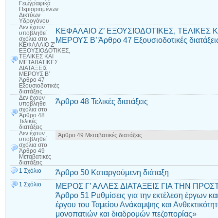
Γεωγραφικά
Περιορισμένων
Δικτύων
Υδρογόνου
Δεν έχουν
ΚΕΦΑΛΑΙΟ Ζ’ ΕΞΟΥΣΙΟΔΟΤΙΚΕΣ, ΤΕΛΙΚΕΣ Κ
υποβληθεί
ΜΕΡΟΥΣ Β’ Άρθρο 47 Εξουσιοδοτικές διατάξει
σχόλια
στο
ΚΕΦΑΛΑΙΟ Ζ’
ΕΞΟΥΣΙΟΔΟΤΙΚΕΣ,
ΤΕΛΙΚΕΣ ΚΑΙ
ΜΕΤΑΒΑΤΙΚΕΣ
ΔΙΑΤΑΞΕΙΣ
ΜΕΡΟΥΣ Β’
Άρθρο 47
Εξουσιοδοτικές
διατάξεις
Δεν έχουν
Άρθρο 48 Τελικές διατάξεις
υποβληθεί
σχόλια
στο
Άρθρο 48
Τελικές
διατάξεις
Δεν έχουν
Άρθρο 49 Μεταβατικές διατάξεις
υποβληθεί
σχόλια
στο
Άρθρο 49
Μεταβατικές
διατάξεις
1 Σχόλιο
Άρθρο 50 Καταργούμενη διάταξη
1 Σχόλιο
ΜΕΡΟΣ Γ’ ΑΛΛΕΣ ΔΙΑΤΑΞΕΙΣ ΓΙΑ ΤΗΝ ΠΡΟ
Άρθρο 51 Ρυθμίσεις για την εκτέλεση έργων κα
έργου του Ταμείου Ανάκαμψης και Ανθεκτικότητ
μονοπατιών και διαδρομών πεζοπορίας»