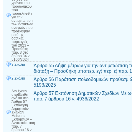
χρόνου του
προσωπικού
που
προσελήφθη
για την
αντιμετώπιση
των έκτακτων
αναγκών που
προέκυψαν
μετά τις
δασικές
πυρκαγιές
του 2023 –
Προσθήκη
παρ. 3 στο
άρθρο 34 ν.
5106/2024
3 Σχόλια
Άρθρο 55 Λήψη μέτρων για την αντιμετώπιση τ
διάταξη – Προσθήκη υποπερ. εγ) περ. ε) παρ. 
2 Σχόλια
Άρθρο 56 Παράταση πολεοδομικών προθεσμιώ
5193/2025
Δεν έχουν
Άρθρο 57 Εκπόνηση Δημοτικών Σχεδίων Μείω
υποβληθεί
παρ. 7 άρθρου 16 ν. 4936/2022
σχόλια
στο
Άρθρο 57
Εκπόνηση
Δημοτικών
Σχεδίων
Μείωσης
Εκπομπών –
Αντικατάσταση
παρ. 7
άρθρου 16 ν.