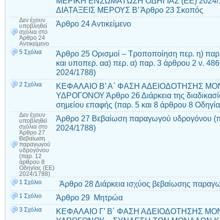
ΜΕΡΙΚΗ ΕΝΣΩΜΑΤΩΣΗ ΟΔΗΓΙΑΣ (ΕΕ) 2024/
ΔΙΑΤΑΞΕΙΣ ΜΕΡΟΥΣ Β’ Άρθρο 23 Σκοπός
Δεν έχουν
Άρθρο 24 Αντικείμενο
υποβληθεί
σχόλια
στο
Άρθρο 24
Αντικείμενο
5 Σχόλια
Άρθρο 25 Ορισμοί – Τροποποίηση περ. η) παρ.
και υποπερ. αα) περ. α) παρ. 3 άρθρου 2 ν. 48
2024/1788)
2 Σχόλια
ΚΕΦΑΛΑΙΟ Β’ Α΄ ΦΑΣΗ ΑΔΕΙΟΔΟΤΗΣΗΣ Μ
ΥΔΡΟΓΟΝΟΥ Άρθρο 26 Διάρκεια της διαδικασία
σημείου επαφής (παρ. 5 και 8 άρθρου 8 Οδηγία
Δεν έχουν
Άρθρο 27 Βεβαίωση παραγωγού υδρογόνου (πα
υποβληθεί
2024/1788)
σχόλια
στο
Άρθρο 27
Βεβαίωση
παραγωγού
υδρογόνου
(παρ. 12
άρθρου 8
Οδηγίας (ΕΕ)
2024/1788)
1 Σχόλιο
Άρθρο 28 Διάρκεια ισχύος βεβαίωσης παραγ
1 Σχόλιο
Άρθρο 29 Μητρώα
3 Σχόλια
ΚΕΦΑΛΑΙΟ Γ’ Β΄ ΦΑΣΗ ΑΔΕΙΟΔΟΤΗΣΗΣ Μ