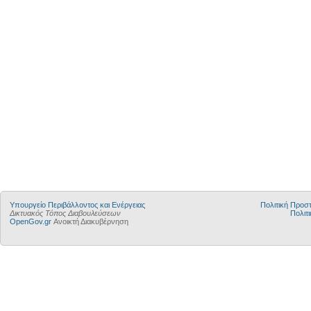
Yπουργείο Περιβάλλοντος και Ενέργειας
Πολιτική Προ
Δικτυακός Τόπος Διαβουλεύσεων
Πολιτι
OpenGov.gr
Ανοικτή Διακυβέρνηση