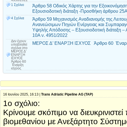
4936/2022
1 Σχόλιο
Άρθρο 58 Οδικός Χάρτης για την Εξοικονόμηση 
Εξουσιοδοτική διάταξη -Προσθήκη άρθρου 25Α
4 Σχόλια
Άρθρο 59 Μηχανισμός Αναδιανομής της Λειτο
Ανανεώσιμων Πηγών Ενέργειας και Συμπαραγ
Υψηλής Απόδοσης – Εξουσιοδοτική διάταξη – 
10Α ν. 4951/2022
Δεν έχουν
ΜΕΡΟΣ Δ’ ΕΝΑΡΞΗ ΙΣΧΥΟΣ Άρθρο 60 Έναρξ
υποβληθεί
σχόλια
στο
ΜΕΡΟΣ Δ’
ΕΝΑΡΞΗ
ΙΣΧΥΟΣ
Άρθρο 60
Έναρξη
ισχύος
16 Ιουνίου 2025, 16:13 |
Trans Adriatic Pipeline AG (TAP)
1ο σχόλιο:
Κρίνουμε σκόπιμο να διευκρινιστε
βιομεθανίου με Ανεξάρτητο Σύστημ