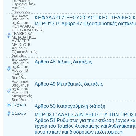
Γεωγραφικά
Περιορισμένων
Δικτύων
Υδρογόνου
Δεν έχουν
ΚΕΦΑΛΑΙΟ Ζ’ ΕΞΟΥΣΙΟΔΟΤΙΚΕΣ, ΤΕΛΙΚΕΣ Κ
υποβληθεί
ΜΕΡΟΥΣ Β’ Άρθρο 47 Εξουσιοδοτικές διατάξει
σχόλια
στο
ΚΕΦΑΛΑΙΟ Ζ’
ΕΞΟΥΣΙΟΔΟΤΙΚΕΣ,
ΤΕΛΙΚΕΣ ΚΑΙ
ΜΕΤΑΒΑΤΙΚΕΣ
ΔΙΑΤΑΞΕΙΣ
ΜΕΡΟΥΣ Β’
Άρθρο 47
Εξουσιοδοτικές
διατάξεις
Δεν έχουν
Άρθρο 48 Τελικές διατάξεις
υποβληθεί
σχόλια
στο
Άρθρο 48
Τελικές
διατάξεις
Δεν έχουν
Άρθρο 49 Μεταβατικές διατάξεις
υποβληθεί
σχόλια
στο
Άρθρο 49
Μεταβατικές
διατάξεις
1 Σχόλιο
Άρθρο 50 Καταργούμενη διάταξη
1 Σχόλιο
ΜΕΡΟΣ Γ’ ΑΛΛΕΣ ΔΙΑΤΑΞΕΙΣ ΓΙΑ ΤΗΝ ΠΡΟ
Άρθρο 51 Ρυθμίσεις για την εκτέλεση έργων κα
έργου του Ταμείου Ανάκαμψης και Ανθεκτικότητ
μονοπατιών και διαδρομών πεζοπορίας»