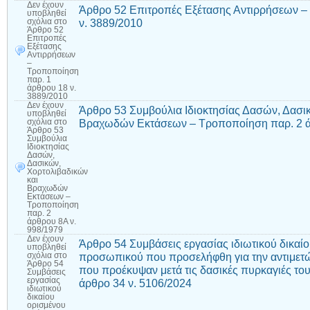
Δεν έχουν
Άρθρο 52 Επιτροπές Εξέτασης Αντιρρήσεων –
υποβληθεί
ν. 3889/2010
σχόλια
στο
Άρθρο 52
Επιτροπές
Εξέτασης
Αντιρρήσεων
–
Τροποποίηση
παρ. 1
άρθρου 18 ν.
3889/2010
Δεν έχουν
Άρθρο 53 Συμβούλια Ιδιοκτησίας Δασών, Δασι
υποβληθεί
Βραχωδών Εκτάσεων – Τροποποίηση παρ. 2 ά
σχόλια
στο
Άρθρο 53
Συμβούλια
Ιδιοκτησίας
Δασών,
Δασικών,
Χορτολιβαδικών
και
Βραχωδών
Εκτάσεων –
Τροποποίηση
παρ. 2
άρθρου 8Α ν.
998/1979
Δεν έχουν
Άρθρο 54 Συμβάσεις εργασίας ιδιωτικού δικαί
υποβληθεί
προσωπικού που προσελήφθη για την αντιμετ
σχόλια
στο
Άρθρο 54
που προέκυψαν μετά τις δασικές πυρκαγιές το
Συμβάσεις
εργασίας
άρθρο 34 ν. 5106/2024
ιδιωτικού
δικαίου
ορισμένου