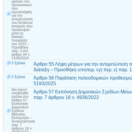
χρόνου του
προσωπικού
που
προσελήφθη
για την
αντιμετώπιση
των έκτακτων
αναγκών που
προέκυψαν
μετά τις
δασικές
πυρκαγιές
του 2023 –
Προσθήκη
παρ. 3 στο
άρθρο 34 ν.
5106/2024
3 Σχόλια
Άρθρο 55 Λήψη μέτρων για την αντιμετώπιση τ
διάταξη – Προσθήκη υποπερ. εγ) περ. ε) παρ. 
2 Σχόλια
Άρθρο 56 Παράταση πολεοδομικών προθεσμιώ
5193/2025
Δεν έχουν
Άρθρο 57 Εκπόνηση Δημοτικών Σχεδίων Μείω
υποβληθεί
παρ. 7 άρθρου 16 ν. 4936/2022
σχόλια
στο
Άρθρο 57
Εκπόνηση
Δημοτικών
Σχεδίων
Μείωσης
Εκπομπών –
Αντικατάσταση
παρ. 7
άρθρου 16 ν.