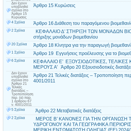
Δεν έχουν
Άρθρο 15 Κυρώσεις
υποβληθεί
σχόλια
στο
Άρθρο 15
Κυρώσεις
4 Σχόλια
Άρθρο 16 Διάθεση του παραγόμενου βιομεθαν
2 Σχόλια
ΚΕΦΑΛΑΙΟ Δ’ ΣΤΗΡΙΞΗ ΤΩΝ ΜΟΝΑΔΩΝ ΒΙΟ
στήριξης μονάδων βιομεθανίου
20 Σχόλια
Άρθρο 18 Κίνητρα για την παραγωγή βιομεθαν
1 Σχόλιο
Άρθρο 19 Εγγυήσεις προέλευσης για το βιομε
6 Σχόλια
ΚΕΦΑΛΑΙΟ Ε’ ΕΞΟΥΣΙΟΔΟΤΙΚΕΣ, ΤΕΛΙΚΕΣ 
ΜΕΡΟΥΣ Α’ Άρθρο 20 Εξουσιοδοτικές διατάξε
Δεν έχουν
Άρθρο 21 Τελικές διατάξεις – Τροποποίηση περ.
υποβληθεί
4001/2011
σχόλια
στο
Άρθρο 21
Τελικές
διατάξεις –
Τροποποίηση
περ. (α) παρ.
1 άρθρου 67
ν. 4001/2011
5 Σχόλια
Άρθρο 22 Μεταβατικές διατάξεις
2 Σχόλια
ΜΕΡΟΣ Β’ ΚΑΝΟΝΕΣ ΓΙΑ ΤΗΝ ΟΡΓΑΝΩΣΗ 
ΥΔΡΟΓΟΝΟΥ ΚΑΙ ΤΑ ΓΕΩΓΡΑΦΙΚΑ ΠΕΡΙΟΡΙ
ΜΕΡΙΚΗ ΕΝΣΩΜΑΤΩΣΗ ΟΔΗΓΙΑΣ (ΕΕ) 2024/