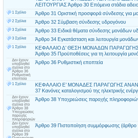
ΛΕΙΤΟΥΡΓΙΑΣ Άρθρο 30 Επόμενα στάδια αδε
1 Σχόλιο
Άρθρο 31 Οριστική προσφορά σύνδεσης για μ
2 Σχόλια
Άρθρο 32 Σύμβαση σύνδεσης υδρογόνου
3 Σχόλια
Άρθρο 33 Ειδικά θέματα σύνδεσης μονάδων υ
3 Σχόλια
Άρθρο 34 Εγκατάσταση και λειτουργία μονάδ
1 Σχόλιο
ΚΕΦΑΛΑΙΟ Δ’ ΘΕΣΗ ΜΟΝΑΔΩΝ ΠΑΡΑΓΩΓΗΣ
Άρθρο 35 Προϋποθέσεις για τη λειτουργία μ
Δεν έχουν
Άρθρο 36 Ρυθμιστική εποπτεία
υποβληθεί
σχόλια
στο
Άρθρο 36
Ρυθμιστική
εποπτεία
1 Σχόλιο
ΚΕΦΑΛΑΙΟ Ε’ ΜΟΝΑΔΕΣ ΠΑΡΑΓΩΓΗΣ ΑΝΑ
37 Κανόνες καταλογισμού της ηλεκτρικής ενέργ
Δεν έχουν
Άρθρο 38 Υποχρεώσεις παροχής πληροφοριώ
υποβληθεί
σχόλια
στο
Άρθρο 38
Υποχρεώσεις
παροχής
πληροφοριών
Δεν έχουν
Άρθρο 39 Πιστοποίηση συμμόρφωσης (άρθρο 9
υποβληθεί
σχόλια
στο
Άρθρο 39