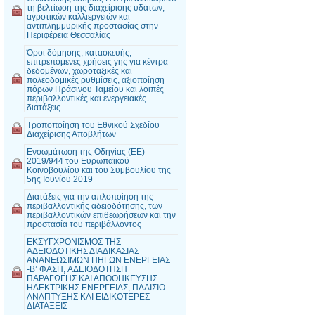
τη βελτίωση της διαχείρισης υδάτων,
αγροτικών καλλιεργειών και
αντιπλημμυρικής προστασίας στην
Περιφέρεια Θεσσαλίας
Όροι δόμησης, κατασκευής,
επιτρεπόμενες χρήσεις γης για κέντρα
δεδομένων, χωροταξικές και
πολεοδομικές ρυθμίσεις, αξιοποίηση
πόρων Πράσινου Ταμείου και λοιπές
περιβαλλοντικές και ενεργειακές
διατάξεις
Τροποποίηση του Εθνικού Σχεδίου
Διαχείρισης Αποβλήτων
Ενσωμάτωση της Οδηγίας (ΕΕ)
2019/944 του Ευρωπαϊκού
Κοινοβουλίου και του Συμβουλίου της
5ης Ιουνίου 2019
Διατάξεις για την απλοποίηση της
περιβαλλοντικής αδειοδότησης, των
περιβαλλοντικών επιθεωρήσεων και την
προστασία του περιβάλλοντος
ΕΚΣΥΓΧΡΟΝΙΣΜΟΣ ΤΗΣ
ΑΔΕΙΟΔΟΤΙΚΗΣ ΔΙΑΔΙΚΑΣΙΑΣ
ΑΝΑΝΕΩΣIΜΩΝ ΠΗΓΩΝ ΕΝΕΡΓΕΙΑΣ
-Β’ ΦΑΣΗ, AΔΕΙΟΔΟΤΗΣΗ
ΠΑΡΑΓΩΓΗΣ ΚΑΙ ΑΠΟΘΗΚΕΥΣΗΣ
ΗΛΕΚΤΡΙΚΗΣ ΕΝΕΡΓΕΙΑΣ, ΠΛΑΙΣΙΟ
ΑΝΑΠΤΥΞΗΣ ΚΑΙ ΕΙΔΙΚΟΤΕΡΕΣ
ΔΙΑΤΑΞΕΙΣ