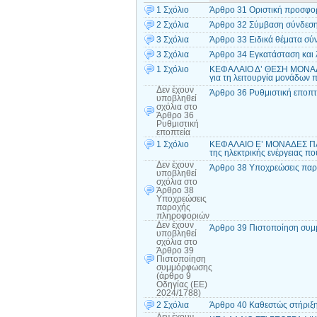
1 Σχόλιο
Άρθρο 31 Οριστική προσφο
2 Σχόλια
Άρθρο 32 Σύμβαση σύνδεσ
3 Σχόλια
Άρθρο 33 Ειδικά θέματα σ
3 Σχόλια
Άρθρο 34 Εγκατάσταση και 
1 Σχόλιο
ΚΕΦΑΛΑΙΟ Δ’ ΘΕΣΗ ΜΟΝΑ
για τη λειτουργία μονάδων
Δεν έχουν
Άρθρο 36 Ρυθμιστική εποπτ
υποβληθεί
σχόλια
στο
Άρθρο 36
Ρυθμιστική
εποπτεία
1 Σχόλιο
ΚΕΦΑΛΑΙΟ Ε’ ΜΟΝΑΔΕΣ Π
της ηλεκτρικής ενέργειας π
Δεν έχουν
Άρθρο 38 Υποχρεώσεις πα
υποβληθεί
σχόλια
στο
Άρθρο 38
Υποχρεώσεις
παροχής
πληροφοριών
Δεν έχουν
Άρθρο 39 Πιστοποίηση συμ
υποβληθεί
σχόλια
στο
Άρθρο 39
Πιστοποίηση
συμμόρφωσης
(άρθρο 9
Οδηγίας (ΕΕ)
2024/1788)
2 Σχόλια
Άρθρο 40 Καθεστώς στήριξ
Δεν έχουν