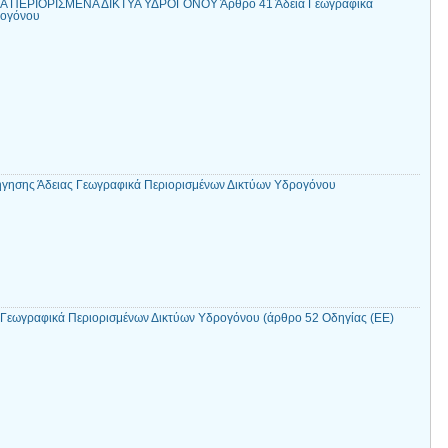
Α ΠΕΡΙΟΡΙΣΜΕΝΑ ΔΙΚΤΥΑ ΥΔΡΟΓΟΝΟΥ Άρθρο 41 Άδεια Γεωγραφικά
ρογόνου
ήγησης Άδειας Γεωγραφικά Περιορισμένων Δικτύων Υδρογόνου
ς Γεωγραφικά Περιορισμένων Δικτύων Υδρογόνου (άρθρο 52 Οδηγίας (ΕΕ)