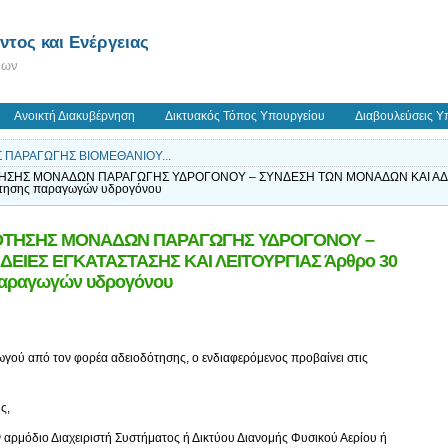
τος και Ενέργειας
εων
Ανοικτή Διακυβέρνηση
Δικτυακός Τόπος Υπουργείου
Διαβουλεύσεις Υ
Σ ΠΑΡΑΓΩΓΗΣ ΒΙΟΜΕΘΑΝΙΟΥ...
ΤΗΣΗΣ ΜΟΝΑΔΩΝ ΠΑΡΑΓΩΓΗΣ ΥΔΡΟΓΟΝΟΥ – ΣΥΝΔΕΣΗ ΤΩΝ ΜΟΝΑΔΩΝ ΚΑΙ ΑΔΕΙ
ότησης παραγωγών υδρογόνου
ΔΟΤΗΣΗΣ ΜΟΝΑΔΩΝ ΠΑΡΑΓΩΓΗΣ ΥΔΡΟΓΟΝΟΥ –
ΕΙΕΣ ΕΓΚΑΤΑΣΤΑΣΗΣ ΚΑΙ ΛΕΙΤΟΥΡΓΙΑΣ Άρθρο 30
παραγωγών υδρογόνου
γού από τον φορέα αδειοδότησης, ο ενδιαφερόμενος προβαίνει στις
ς,
 αρμόδιο Διαχειριστή Συστήματος ή Δικτύου Διανομής Φυσικού Αερίου ή