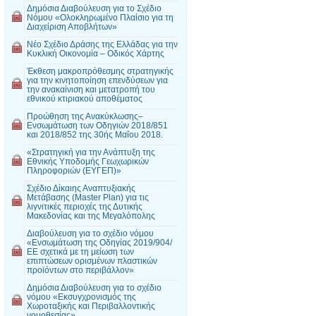
Δημόσια Διαβούλευση για το Σχέδιο
Νόμου «Ολοκληρωμένο Πλαίσιο για τη
Διαχείριση Αποβλήτων»
Νέο Σχέδιο Δράσης της Ελλάδας για την
Κυκλική Οικονομία – Οδικός Χάρτης
Έκθεση μακροπρόθεσμης στρατηγικής
για την κινητοποίηση επενδύσεων για
την ανακαίνιση και μετατροπή του
εθνικού κτιριακού αποθέματος
Προώθηση της Ανακύκλωσης–
Ενσωμάτωση των Οδηγιών 2018/851
και 2018/852 της 30ής Μαΐου 2018.
«Στρατηγική για την Ανάπτυξη της
Εθνικής Υποδομής Γεωχωρικών
Πληροφοριών (ΕΥΓΕΠ)»
Σχέδιο Δίκαιης Αναπτυξιακής
Μετάβασης (Master Plan) για τις
λιγνιτικές περιοχές της Δυτικής
Μακεδονίας και της Μεγαλόπολης
Διαβούλευση για το σχέδιο νόμου
«Ενσωμάτωση της Οδηγίας 2019/904/
ΕΕ σχετικά με τη μείωση των
επιπτώσεων ορισμένων πλαστικών
προϊόντων στο περιβάλλον»
Δημόσια Διαβούλευση για το σχέδιο
νόμου «Εκσυγχρονισμός της
Χωροταξικής και Περιβαλλοντικής
νομοθεσίας»