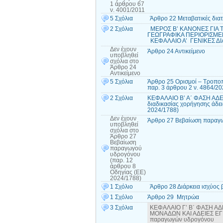
1 άρθρου 67
ν. 4001/2011
5 Σχόλια
Άρθρο 22 Μεταβατικές διατ
2 Σχόλια
ΜΕΡΟΣ Β’ ΚΑΝΟΝΕΣ ΓΙΑ 
ΓΕΩΓΡΑΦΙΚΑ ΠΕΡΙΟΡΙΣΜΕΝ
ΚΕΦΑΛΑΙΟ Α’ ΓΕΝΙΚΕΣ ΔΙΑ
Δεν έχουν
Άρθρο 24 Αντικείμενο
υποβληθεί
σχόλια
στο
Άρθρο 24
Αντικείμενο
5 Σχόλια
Άρθρο 25 Ορισμοί – Τροποπο
παρ. 3 άρθρου 2 ν. 4864/2
2 Σχόλια
ΚΕΦΑΛΑΙΟ Β’ Α΄ ΦΑΣΗ ΑΔ
διαδικασίας χορήγησης άδει
2024/1788)
Δεν έχουν
Άρθρο 27 Βεβαίωση παραγω
υποβληθεί
σχόλια
στο
Άρθρο 27
Βεβαίωση
παραγωγού
υδρογόνου
(παρ. 12
άρθρου 8
Οδηγίας (ΕΕ)
2024/1788)
1 Σχόλιο
Άρθρο 28 Διάρκεια ισχύος
1 Σχόλιο
Άρθρο 29 Μητρώα
3 Σχόλια
ΚΕΦΑΛΑΙΟ Γ’ Β΄ ΦΑΣΗ 
ΜΟΝΑΔΩΝ ΚΑΙ ΑΔΕΙΕΣ ΕΓΚ
παραγωγών υδρογόνου