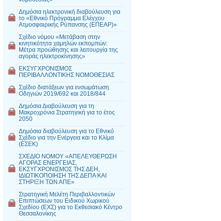
Δημόσια ηλεκτρονική διαβούλευση για
το «Εθνικό Πρόγραμμα Ελέγχου
Ατμοσφαιρικής Ρύπανσης (ΕΠΕΑΡ)»
Σχέδιο νόμου «Μετάβαση στην
κινητικότητα χαμηλών εκπομπών:
Μέτρα προώθησης και λειτουργία της
αγοράς ηλεκτροκίνησης»
ΕΚΣΥΓΧΡΟΝΙΣΜΟΣ
ΠΕΡΙΒΑΛΛΟΝΤΙΚΗΣ ΝΟΜΟΘΕΣΙΑΣ
Σχέδιο διατάξεων για ενσωμάτωση
Οδηγιών 2019/692 και 2018/844
Δημόσια Διαβούλευση για τη
Μακροχρόνια Στρατηγική για το έτος
2050
Δημόσια διαβούλευση για το Εθνικό
Σχέδιο για την Ενέργεια και το Κλίμα
(ΕΣΕΚ)
ΣΧΕΔΙΟ ΝΟΜΟΥ «ΑΠΕΛΕΥΘΕΡΩΣΗ
ΑΓΟΡΑΣ ΕΝΕΡΓΕΙΑΣ,
ΕΚΣΥΓΧΡΟΝΙΣΜΟΣ ΤΗΣ ΔΕΗ,
ΙΔΙΩΤΙΚΟΠΟΙΗΣΗ ΤΗΣ ΔΕΠΑ ΚΑΙ
ΣΤΗΡΙΞΗ ΤΩΝ ΑΠΕ»
Στρατηγική Μελέτη Περιβαλλοντικών
Επιπτώσεων του Ειδικού Χωρικού
Σχεδίου (ΕΧΣ) για το Εκθεσιακό Κέντρο
Θεσσαλονίκης