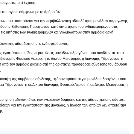
πραγματοποιεί έγχυση,
 λειτουργίας, σύμφωνα με το άρθρο 34.
εων που απαιτούνται για την περιβαλλοντική αδειοδότηση μονάδων παραγωγής
κδοσης Βεβαίωσης Παραγωγού, κατόπιν αίτησης του ενδιαφερομένου στις
ν τις αιτήσεις των ενδιαφερομένων και γνωμοδοτούν στην αρμόδια αρχή
λοντικής αδειοδότησης, ο ενδιαφερόμενος:
σης εγκατάστασης. Στις περιπτώσεις μονάδων υδρογόνου που συνδέονται με το
ο διανομής Φυσικού Αερίου, ή το Δίκτυο Μεταφοράς ή Διανομής Υδρογόνου, η
ση από τον αρμόδιο Διαχειριστή της οριστικής προσφοράς σύνδεσης του άρθρου
,
τη σύναψη της σύμβασης σύνδεσης, εφόσον πρόκειται για μονάδα υδρογόνου που
ημα Υδρογόνου, ή σε Δίκτυο διανομής Φυσικού Αερίου, ή σε Δίκτυο Μεταφοράς ή
 χορήγηση αδειών, ιδίως των εγκρίσεων δόμησης και της άδειας χρήσης ύδατος,
σεων για την εγκατάσταση της μονάδας, η έκδοση των οποίων δεν απαιτεί την
ης.