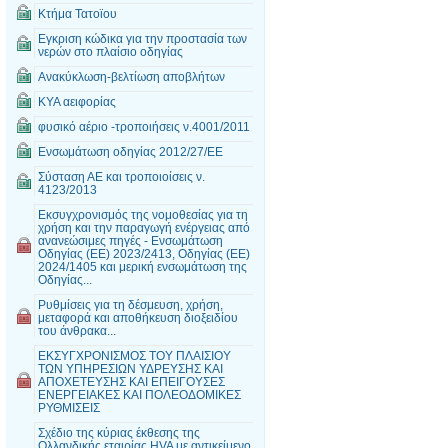
Κτήμα Τατοϊου
Εγκριση κώδικα για την προστασία των
νερών στο πλαίσιο οδηγίας
Ανακύκλωση-βελτίωση αποβλήτων
ΚΥΑ αειφορίας
φυσικό αέριο -τροποιήσεις ν.4001/2011
Ενσωμάτωση οδηγίας 2012/27/ΕΕ
Σύσταση ΑΕ και τροποιοίσεις ν.
4123/2013
Εκσυγχρονισμός της νομοθεσίας για τη
χρήση και την παραγωγή ενέργειας από
ανανεώσιμες πηγές - Ενσωμάτωση
Οδηγίας (ΕΕ) 2023/2413, Οδηγίας (ΕΕ)
2024/1405 και μερική ενσωμάτωση της
Οδηγίας...
Ρυθμίσεις για τη δέσμευση, χρήση,
μεταφορά και αποθήκευση διοξειδίου
του άνθρακα...
ΕΚΣΥΓΧΡΟΝΙΣΜΟΣ ΤΟΥ ΠΛΑΙΣΙΟΥ
ΤΩΝ ΥΠΗΡΕΣΙΩΝ ΥΔΡΕΥΣΗΣ ΚΑΙ
ΑΠΟΧΕΤΕΥΣΗΣ ΚΑΙ ΕΠΕΙΓΟΥΣΕΣ
ΕΝΕΡΓΕΙΑΚΕΣ ΚΑΙ ΠΟΛΕΟΔΟΜΙΚΕΣ
ΡΥΘΜΙΣΕΙΣ
Σχέδιο της κύριας έκθεσης της
Ολλανδικής εταιρίας HVA με αντικείμενο