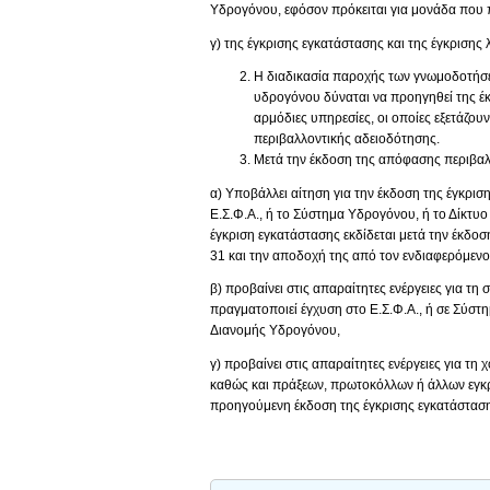
Υδρογόνου, εφόσον πρόκειται για μονάδα που 
γ) της έγκρισης εγκατάστασης και της έγκρισης
Η διαδικασία παροχής των γνωμοδοτήσ
υδρογόνου δύναται να προηγηθεί της έ
αρμόδιες υπηρεσίες, οι οποίες εξετάζου
περιβαλλοντικής αδειοδότησης.
Μετά την έκδοση της απόφασης περιβαλ
α) Υποβάλλει αίτηση για την έκδοση της έγκρι
Ε.Σ.Φ.Α., ή το Σύστημα Υδρογόνου, ή το Δίκτυ
έγκριση εγκατάστασης εκδίδεται μετά την έκδο
31 και την αποδοχή της από τον ενδιαφερόμενο
β) προβαίνει στις απαραίτητες ενέργειες για 
πραγματοποιεί έγχυση στο Ε.Σ.Φ.Α., ή σε Σύστ
Διανομής Υδρογόνου,
γ) προβαίνει στις απαραίτητες ενέργειες για τη
καθώς και πράξεων, πρωτοκόλλων ή άλλων εγκρί
προηγούμενη έκδοση της έγκρισης εγκατάστασ