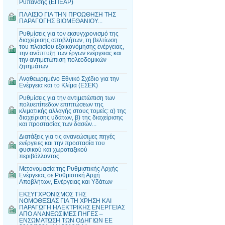
Ρύπανσης (ΕΠΕΑΡ)
ΠΛΑΙΣΙΟ ΓΙΑ ΤΗΝ ΠΡΟΩΘΗΣΗ ΤΗΣ
ΠΑΡΑΓΩΓΗΣ ΒΙΟΜΕΘΑΝΙΟΥ...
Ρυθμίσεις για τον εκσυγχρονισμό της
διαχείρισης αποβλήτων, τη βελτίωση
του πλαισίου εξοικονόμησης ενέργειας,
την ανάπτυξη των έργων ενέργειας και
την αντιμετώπιση πολεοδομικών
ζητημάτων
Αναθεωρημένο Εθνικό Σχέδιο για την
Ενέργεια και το Κλίμα (ΕΣΕΚ)
Ρυθμίσεις για την αντιμετώπιση των
πολυεπίπεδων επιπτώσεων της
κλιματικής αλλαγής στους τομείς: α) της
διαχείρισης υδάτων, β) της διαχείρισης
και προστασίας των δασών...
Διατάξεις για τις ανανεώσιμες πηγές
ενέργειες και την προστασία του
φυσικού και χωροταξικού
περιβάλλοντος
Μετονομασία της Ρυθμιστικής Αρχής
Ενέργειας σε Ρυθμιστική Αρχή
Αποβλήτων, Ενέργειας και Υδάτων
ΕΚΣΥΓΧΡΟΝΙΣΜΟΣ ΤΗΣ
ΝΟΜΟΘΕΣΙΑΣ ΓΙΑ ΤΗ ΧΡΗΣΗ ΚΑΙ
ΠΑΡΑΓΩΓΗ ΗΛΕΚΤΡΙΚΗΣ ΕΝΕΡΓΕΙΑΣ
ΑΠΟ ΑΝΑΝΕΩΣΙΜΕΣ ΠΗΓΕΣ –
ΕΝΣΩΜΑΤΩΣΗ ΤΩΝ ΟΔΗΓΙΩΝ ΕΕ