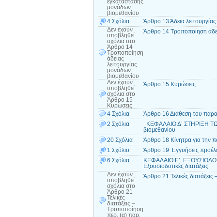
εγκατάστασης
μονάδων
βιομεθανίου
4 Σχόλια
Άρθρο 13 Άδεια λειτουργία
Δεν έχουν
Άρθρο 14 Τροποποίηση άδει
υποβληθεί
σχόλια
στο
Άρθρο 14
Τροποποίηση
άδειας
λειτουργίας
μονάδων
βιομεθανίου
Δεν έχουν
Άρθρο 15 Κυρώσεις
υποβληθεί
σχόλια
στο
Άρθρο 15
Κυρώσεις
4 Σχόλια
Άρθρο 16 Διάθεση του παρα
2 Σχόλια
ΚΕΦΑΛΑΙΟ Δ’ ΣΤΗΡΙΞΗ ΤΩ
βιομεθανίου
20 Σχόλια
Άρθρο 18 Κίνητρα για την 
1 Σχόλιο
Άρθρο 19 Εγγυήσεις προέλε
6 Σχόλια
ΚΕΦΑΛΑΙΟ Ε’ ΕΞΟΥΣΙΟΔΟΤ
Εξουσιοδοτικές διατάξεις
Δεν έχουν
Άρθρο 21 Τελικές διατάξεις
υποβληθεί
σχόλια
στο
Άρθρο 21
Τελικές
διατάξεις –
Τροποποίηση
περ. (α) παρ.