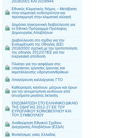
2018/2001 ΚΑΙ 2019/944
Εθνικός Κλιματικός Νόμος – Μετάβαση
στην κλιματική ουδετερότητα και
προσαρμογή στην κλιματική αλλαγή
Δημόσια ηλεκτρονική διαβούλευση για
το Εθνικό Πρόγραμμα Πρόληψης
Δημιουργίας Αποβλήτων
Διαβούλευση στο σχέδιο για την
Ενσωμάτωση της Οδηγίας (ΕΕ)
2018/2002 σχετικά με την τροποποίηση
της οδηγίας 2012/27/ΕΕ για την
ενεργειακή απόδοση
Πλαίσιο για την ασφάλεια στις
υπεράκτιες εργασίες έρευνας και
εκμετάλλευσης υδρογονανθράκων
Απαγόρευση καλλιέργειας ΓΤΟ
Καθορισμός κανόνων, μέτρων και όρων
για την αντιμετώπιση κινδύνων από
ατυχήματα μεγάλης έκτασης
ΕΝΣΩΜΑΤΩΣΗ ΣΤΟ ΕΛΛΗΝΙΚΟ ΔΙΚΑΙΟ
ΤΗΣ ΟΔΗΓΙΑΣ 2012-27-ΕΕ ΤΟΥ
ΕΥΡΩΠΑΪΚΟΥ ΚΟΙΝΟΒΟΥΛΙΟΥ ΚΑΙ
ΤΟΥ ΣΥΜΒΟΥΛΙΟΥ
Αναθεώρηση Εθνικού Σχεδίου
Διαχείρισης Αποβλήτων (ΕΣΔΑ)
Βοσκήσιμες γαίες Ελλαδας