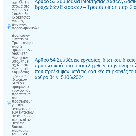
Άρθρο 53 Συμβούλια Ιδιοκτησίας Δασών, Δασι
υποβληθεί
Βραχωδών Εκτάσεων – Τροποποίηση παρ. 2 ά
σχόλια
στο
Άρθρο 53
Συμβούλια
Ιδιοκτησίας
Δασών,
Δασικών,
Χορτολιβαδικών
και
Βραχωδών
Εκτάσεων –
Τροποποίηση
παρ. 2
άρθρου 8Α ν.
998/1979
Δεν έχουν
Άρθρο 54 Συμβάσεις εργασίας ιδιωτικού δικαί
υποβληθεί
προσωπικού που προσελήφθη για την αντιμετ
σχόλια
στο
Άρθρο 54
που προέκυψαν μετά τις δασικές πυρκαγιές το
Συμβάσεις
εργασίας
άρθρο 34 ν. 5106/2024
ιδιωτικού
δικαίου
ορισμένου
χρόνου του
προσωπικού
που
προσελήφθη
για την
αντιμετώπιση
των έκτακτων
αναγκών που
προέκυψαν
μετά τις
δασικές
πυρκαγιές
του 2023 –