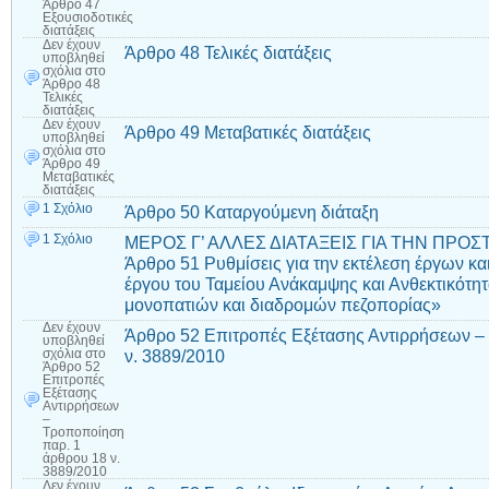
Άρθρο 47
Εξουσιοδοτικές
διατάξεις
Δεν έχουν
Άρθρο 48 Τελικές διατάξεις
υποβληθεί
σχόλια
στο
Άρθρο 48
Τελικές
διατάξεις
Δεν έχουν
Άρθρο 49 Μεταβατικές διατάξεις
υποβληθεί
σχόλια
στο
Άρθρο 49
Μεταβατικές
διατάξεις
1 Σχόλιο
Άρθρο 50 Καταργούμενη διάταξη
1 Σχόλιο
ΜΕΡΟΣ Γ’ ΑΛΛΕΣ ΔΙΑΤΑΞΕΙΣ ΓΙΑ ΤΗΝ ΠΡΟ
Άρθρο 51 Ρυθμίσεις για την εκτέλεση έργων κα
έργου του Ταμείου Ανάκαμψης και Ανθεκτικότητ
μονοπατιών και διαδρομών πεζοπορίας»
Δεν έχουν
Άρθρο 52 Επιτροπές Εξέτασης Αντιρρήσεων –
υποβληθεί
ν. 3889/2010
σχόλια
στο
Άρθρο 52
Επιτροπές
Εξέτασης
Αντιρρήσεων
–
Τροποποίηση
παρ. 1
άρθρου 18 ν.
3889/2010
Δεν έχουν