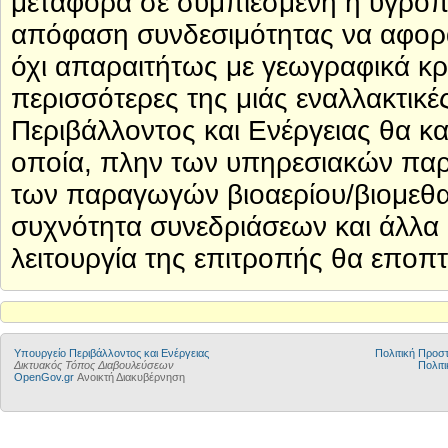
μεταφορά σε συμπιεσμένη ή υγροπο
απόφαση συνδεσιμότητας να αφορά
όχι απαραιτήτως με γεωγραφικά κρι
περισσότερες της μιάς εναλλακτικ
Περιβάλλοντος και Ενέργειας θα κ
οποία, πλην των υπηρεσιακών πα
των παραγωγών βιοαερίου/βιομεθαν
συχνότητα συνεδριάσεων και άλλα 
λειτουργία της επιτροπής θα εποπ
Yπουργείο Περιβάλλοντος και Ενέργειας
Πολιτική Προ
Δικτυακός Τόπος Διαβουλεύσεων
Πολιτι
OpenGov.gr
Ανοικτή Διακυβέρνηση