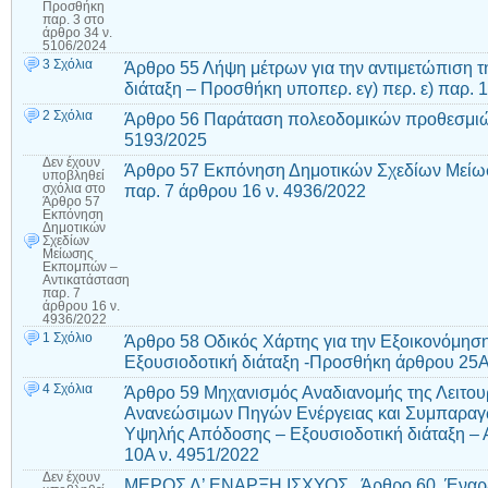
Προσθήκη
παρ. 3 στο
άρθρο 34 ν.
5106/2024
3 Σχόλια
Άρθρο 55 Λήψη μέτρων για την αντιμετώπιση τ
διάταξη – Προσθήκη υποπερ. εγ) περ. ε) παρ. 
2 Σχόλια
Άρθρο 56 Παράταση πολεοδομικών προθεσμιώ
5193/2025
Δεν έχουν
Άρθρο 57 Εκπόνηση Δημοτικών Σχεδίων Μείω
υποβληθεί
παρ. 7 άρθρου 16 ν. 4936/2022
σχόλια
στο
Άρθρο 57
Εκπόνηση
Δημοτικών
Σχεδίων
Μείωσης
Εκπομπών –
Αντικατάσταση
παρ. 7
άρθρου 16 ν.
4936/2022
1 Σχόλιο
Άρθρο 58 Οδικός Χάρτης για την Εξοικονόμηση 
Εξουσιοδοτική διάταξη -Προσθήκη άρθρου 25Α
4 Σχόλια
Άρθρο 59 Μηχανισμός Αναδιανομής της Λειτο
Ανανεώσιμων Πηγών Ενέργειας και Συμπαραγ
Υψηλής Απόδοσης – Εξουσιοδοτική διάταξη – 
10Α ν. 4951/2022
Δεν έχουν
ΜΕΡΟΣ Δ’ ΕΝΑΡΞΗ ΙΣΧΥΟΣ Άρθρο 60 Έναρξ