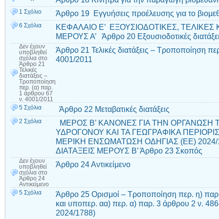
1 Σχόλιο
Άρθρο 19 Εγγυήσεις προέλευσης για το βιομε
6 Σχόλια
ΚΕΦΑΛΑΙΟ Ε’ ΕΞΟΥΣΙΟΔΟΤΙΚΕΣ, ΤΕΛΙΚΕΣ 
ΜΕΡΟΥΣ Α’ Άρθρο 20 Εξουσιοδοτικές διατάξε
Δεν έχουν
Άρθρο 21 Τελικές διατάξεις – Τροποποίηση περ.
υποβληθεί
4001/2011
σχόλια
στο
Άρθρο 21
Τελικές
διατάξεις –
Τροποποίηση
περ. (α) παρ.
1 άρθρου 67
ν. 4001/2011
5 Σχόλια
Άρθρο 22 Μεταβατικές διατάξεις
2 Σχόλια
ΜΕΡΟΣ Β’ ΚΑΝΟΝΕΣ ΓΙΑ ΤΗΝ ΟΡΓΑΝΩΣΗ 
ΥΔΡΟΓΟΝΟΥ ΚΑΙ ΤΑ ΓΕΩΓΡΑΦΙΚΑ ΠΕΡΙΟΡΙ
ΜΕΡΙΚΗ ΕΝΣΩΜΑΤΩΣΗ ΟΔΗΓΙΑΣ (ΕΕ) 2024/
ΔΙΑΤΑΞΕΙΣ ΜΕΡΟΥΣ Β’ Άρθρο 23 Σκοπός
Δεν έχουν
Άρθρο 24 Αντικείμενο
υποβληθεί
σχόλια
στο
Άρθρο 24
Αντικείμενο
5 Σχόλια
Άρθρο 25 Ορισμοί – Τροποποίηση περ. η) παρ.
και υποπερ. αα) περ. α) παρ. 3 άρθρου 2 ν. 48
2024/1788)