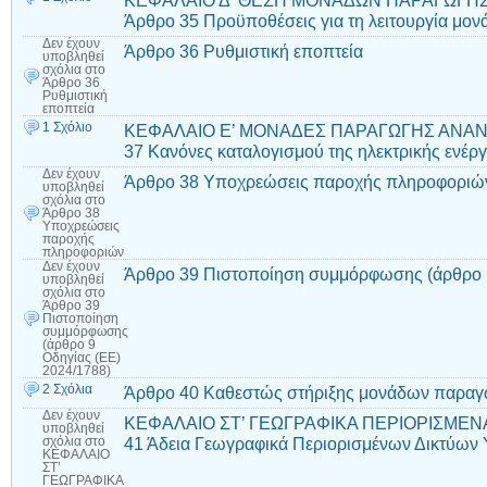
ΚΕΦΑΛΑΙΟ Δ’ ΘΕΣΗ ΜΟΝΑΔΩΝ ΠΑΡΑΓΩΓΗΣ
Άρθρο 35 Προϋποθέσεις για τη λειτουργία μ
Δεν έχουν
Άρθρο 36 Ρυθμιστική εποπτεία
υποβληθεί
σχόλια
στο
Άρθρο 36
Ρυθμιστική
εποπτεία
1 Σχόλιο
ΚΕΦΑΛΑΙΟ Ε’ ΜΟΝΑΔΕΣ ΠΑΡΑΓΩΓΗΣ ΑΝΑ
37 Κανόνες καταλογισμού της ηλεκτρικής ενέργ
Δεν έχουν
Άρθρο 38 Υποχρεώσεις παροχής πληροφοριώ
υποβληθεί
σχόλια
στο
Άρθρο 38
Υποχρεώσεις
παροχής
πληροφοριών
Δεν έχουν
Άρθρο 39 Πιστοποίηση συμμόρφωσης (άρθρο 9
υποβληθεί
σχόλια
στο
Άρθρο 39
Πιστοποίηση
συμμόρφωσης
(άρθρο 9
Οδηγίας (ΕΕ)
2024/1788)
2 Σχόλια
Άρθρο 40 Καθεστώς στήριξης μονάδων παραγ
Δεν έχουν
ΚΕΦΑΛΑΙΟ ΣΤ’ ΓΕΩΓΡΑΦΙΚΑ ΠΕΡΙΟΡΙΣΜΕΝ
υποβληθεί
41 Άδεια Γεωγραφικά Περιορισμένων Δικτύων
σχόλια
στο
ΚΕΦΑΛΑΙΟ
ΣΤ’
ΓΕΩΓΡΑΦΙΚΑ