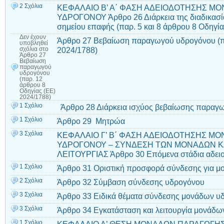
2 Σχόλια
ΚΕΦΑΛΑΙΟ Β’ Α΄ ΦΑΣΗ ΑΔΕΙΟΔΟΤΗΣΗΣ Μ
ΥΔΡΟΓΟΝΟΥ Άρθρο 26 Διάρκεια της διαδικασία
σημείου επαφής (παρ. 5 και 8 άρθρου 8 Οδηγία
Δεν έχουν
Άρθρο 27 Βεβαίωση παραγωγού υδρογόνου (πα
υποβληθεί
2024/1788)
σχόλια
στο
Άρθρο 27
Βεβαίωση
παραγωγού
υδρογόνου
(παρ. 12
άρθρου 8
Οδηγίας (ΕΕ)
2024/1788)
1 Σχόλιο
Άρθρο 28 Διάρκεια ισχύος βεβαίωσης παραγ
1 Σχόλιο
Άρθρο 29 Μητρώα
3 Σχόλια
ΚΕΦΑΛΑΙΟ Γ’ Β΄ ΦΑΣΗ ΑΔΕΙΟΔΟΤΗΣΗΣ Μ
ΥΔΡΟΓΟΝΟΥ – ΣΥΝΔΕΣΗ ΤΩΝ ΜΟΝΑΔΩΝ ΚΑ
ΛΕΙΤΟΥΡΓΙΑΣ Άρθρο 30 Επόμενα στάδια αδε
1 Σχόλιο
Άρθρο 31 Οριστική προσφορά σύνδεσης για μ
2 Σχόλια
Άρθρο 32 Σύμβαση σύνδεσης υδρογόνου
3 Σχόλια
Άρθρο 33 Ειδικά θέματα σύνδεσης μονάδων υ
3 Σχόλια
Άρθρο 34 Εγκατάσταση και λειτουργία μονάδ
1 Σχόλιο