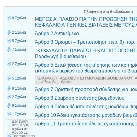
Πλοήγηση στη Διαβούλευση
8 Σχόλια
ΜΕΡΟΣ Α’ ΠΛΑΙΣΙΟ ΓΙΑ ΤΗΝ ΠΡΟΩΘΗΣΗ Τ
ΚΕΦΑΛΑΙΟ Α’ ΓΕΝΙΚΕΣ ΔΙΑΤΑΞΕΙΣ ΜΕΡΟΥΣ Α
2 Σχόλια
Άρθρο 2 Αντικείμενο
5 Σχόλια
Άρθρο 3 Ορισμοί – Τροποποίηση περ. θ) παρ. 
7 Σχόλια
ΚΕΦΑΛΑΙΟ Β’ ΠΑΡΑΓΩΓΗ ΚΑΙ ΠΙΣΤΟΠΟΙΗΣ
Παραγωγή βιομεθανίου
2 Σχόλια
Άρθρο 5 Επαλήθευση της τήρησης των κριτηρί
εκπομπών αερίων του θερμοκηπίου για το βιομ
5 Σχόλια
ΚΕΦΑΛΑΙΟ Γ’ ΑΔΕΙΟΔΟΤΗΣΗ ΜΟΝΑΔΩΝ ΒΙΟΜΕΘΑΝΙΟΥ Άρθρο
μονάδων βιομεθανίου
9 Σχόλια
Άρθρο 7 Οριστική προσφορά σύνδεσης για μον
2 Σχόλια
Άρθρο 8 Σύμβαση σύνδεσης βιομεθανίου
9 Σχόλια
Άρθρο 9 Ειδικά θέματα σύνδεσης μονάδων βιο
1 Σχόλιο
Άρθρο 10 Άδεια εγκατάστασης μονάδων βιομε
Δεν έχουν
Άρθρο 11 Τροποποίηση άδειας εγκατάστασης 
υποβληθεί
σχόλια
στο
Άρθρο 11
Τροποποίηση