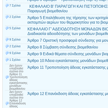
7 Σχόλια
ΚΕΦΑΛΑΙΟ Β’ ΠΑΡΑΓΩΓΗ ΚΑΙ ΠΙΣΤΟΠΟΙΗΣ
Παραγωγή βιομεθανίου
2 Σχόλια
Άρθρο 5 Επαλήθευση της τήρησης των κριτηρί
εκπομπών αερίων του θερμοκηπίου για το βιομ
5 Σχόλια
ΚΕΦΑΛΑΙΟ Γ’ ΑΔΕΙΟΔΟΤΗΣΗ ΜΟΝΑΔΩΝ ΒΙ
Διαδικασία αδειοδότησης των μονάδων βιομεθ
9 Σχόλια
Άρθρο 7 Οριστική προσφορά σύνδεσης για μον
2 Σχόλια
Άρθρο 8 Σύμβαση σύνδεσης βιομεθανίου
9 Σχόλια
Άρθρο 9 Ειδικά θέματα σύνδεσης μονάδων βιο
1 Σχόλιο
Άρθρο 10 Άδεια εγκατάστασης μονάδων βιομε
Δεν έχουν
Άρθρο 11 Τροποποίηση άδειας εγκατάστασης 
υποβληθεί
σχόλια
στο
Άρθρο 11
Τροποποίηση
άδειας
εγκατάστασης
μονάδων
βιομεθανίου
Δεν έχουν
Άρθρο 12 Επανέκδοση άδειας εγκατάστασης μ
υποβληθεί
σχόλια
στο
Άρθρο 12
Επανέκδοση
άδειας