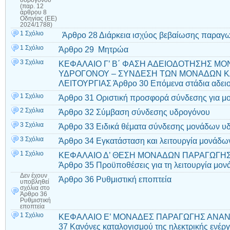
(παρ. 12
άρθρου 8
Οδηγίας (ΕΕ)
2024/1788)
1 Σχόλιο
Άρθρο 28 Διάρκεια ισχύος βεβαίωσης παραγ
1 Σχόλιο
Άρθρο 29 Μητρώα
3 Σχόλια
ΚΕΦΑΛΑΙΟ Γ’ Β΄ ΦΑΣΗ ΑΔΕΙΟΔΟΤΗΣΗΣ Μ
ΥΔΡΟΓΟΝΟΥ – ΣΥΝΔΕΣΗ ΤΩΝ ΜΟΝΑΔΩΝ ΚΑ
ΛΕΙΤΟΥΡΓΙΑΣ Άρθρο 30 Επόμενα στάδια αδε
1 Σχόλιο
Άρθρο 31 Οριστική προσφορά σύνδεσης για μ
2 Σχόλια
Άρθρο 32 Σύμβαση σύνδεσης υδρογόνου
3 Σχόλια
Άρθρο 33 Ειδικά θέματα σύνδεσης μονάδων υ
3 Σχόλια
Άρθρο 34 Εγκατάσταση και λειτουργία μονάδ
1 Σχόλιο
ΚΕΦΑΛΑΙΟ Δ’ ΘΕΣΗ ΜΟΝΑΔΩΝ ΠΑΡΑΓΩΓΗΣ
Άρθρο 35 Προϋποθέσεις για τη λειτουργία μ
Δεν έχουν
Άρθρο 36 Ρυθμιστική εποπτεία
υποβληθεί
σχόλια
στο
Άρθρο 36
Ρυθμιστική
εποπτεία
1 Σχόλιο
ΚΕΦΑΛΑΙΟ Ε’ ΜΟΝΑΔΕΣ ΠΑΡΑΓΩΓΗΣ ΑΝΑ
37 Κανόνες καταλογισμού της ηλεκτρικής ενέργ