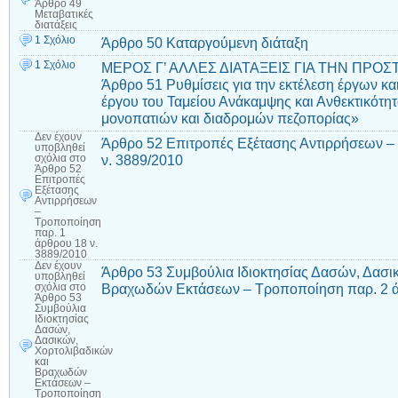
Άρθρο 49
Μεταβατικές
διατάξεις
1 Σχόλιο
Άρθρο 50 Καταργούμενη διάταξη
1 Σχόλιο
ΜΕΡΟΣ Γ’ ΑΛΛΕΣ ΔΙΑΤΑΞΕΙΣ ΓΙΑ ΤΗΝ ΠΡΟ
Άρθρο 51 Ρυθμίσεις για την εκτέλεση έργων κα
έργου του Ταμείου Ανάκαμψης και Ανθεκτικότητ
μονοπατιών και διαδρομών πεζοπορίας»
Δεν έχουν
Άρθρο 52 Επιτροπές Εξέτασης Αντιρρήσεων –
υποβληθεί
ν. 3889/2010
σχόλια
στο
Άρθρο 52
Επιτροπές
Εξέτασης
Αντιρρήσεων
–
Τροποποίηση
παρ. 1
άρθρου 18 ν.
3889/2010
Δεν έχουν
Άρθρο 53 Συμβούλια Ιδιοκτησίας Δασών, Δασι
υποβληθεί
Βραχωδών Εκτάσεων – Τροποποίηση παρ. 2 ά
σχόλια
στο
Άρθρο 53
Συμβούλια
Ιδιοκτησίας
Δασών,
Δασικών,
Χορτολιβαδικών
και
Βραχωδών
Εκτάσεων –
Τροποποίηση