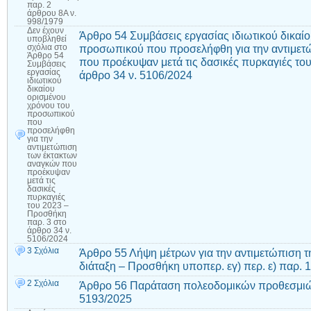
παρ. 2
άρθρου 8Α ν.
998/1979
Δεν έχουν
Άρθρο 54 Συμβάσεις εργασίας ιδιωτικού δικαί
υποβληθεί
προσωπικού που προσελήφθη για την αντιμετ
σχόλια
στο
Άρθρο 54
που προέκυψαν μετά τις δασικές πυρκαγιές το
Συμβάσεις
εργασίας
άρθρο 34 ν. 5106/2024
ιδιωτικού
δικαίου
ορισμένου
χρόνου του
προσωπικού
που
προσελήφθη
για την
αντιμετώπιση
των έκτακτων
αναγκών που
προέκυψαν
μετά τις
δασικές
πυρκαγιές
του 2023 –
Προσθήκη
παρ. 3 στο
άρθρο 34 ν.
5106/2024
3 Σχόλια
Άρθρο 55 Λήψη μέτρων για την αντιμετώπιση τ
διάταξη – Προσθήκη υποπερ. εγ) περ. ε) παρ. 
2 Σχόλια
Άρθρο 56 Παράταση πολεοδομικών προθεσμιώ
5193/2025