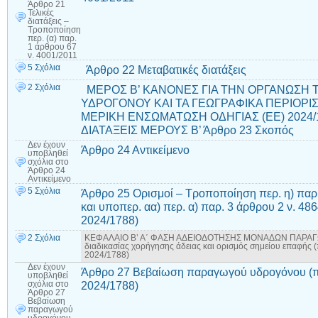
Άρθρο 21
Τελικές
διατάξεις –
Τροποποίηση
περ. (α) παρ.
1 άρθρου 67
ν. 4001/2011
5 Σχόλια
Άρθρο 22 Μεταβατικές διατάξεις
2 Σχόλια
ΜΕΡΟΣ Β’ ΚΑΝΟΝΕΣ ΓΙΑ ΤΗΝ ΟΡΓΑΝΩΣΗ 
ΥΔΡΟΓΟΝΟΥ ΚΑΙ ΤΑ ΓΕΩΓΡΑΦΙΚΑ ΠΕΡΙΟΡΙ
ΜΕΡΙΚΗ ΕΝΣΩΜΑΤΩΣΗ ΟΔΗΓΙΑΣ (ΕΕ) 2024/
ΔΙΑΤΑΞΕΙΣ ΜΕΡΟΥΣ Β’ Άρθρο 23 Σκοπός
Δεν έχουν
Άρθρο 24 Αντικείμενο
υποβληθεί
σχόλια
στο
Άρθρο 24
Αντικείμενο
5 Σχόλια
Άρθρο 25 Ορισμοί – Τροποποίηση περ. η) παρ.
και υποπερ. αα) περ. α) παρ. 3 άρθρου 2 ν. 48
2024/1788)
2 Σχόλια
ΚΕΦΑΛΑΙΟ Β’ Α΄ ΦΑΣΗ ΑΔΕΙΟΔΟΤΗΣΗΣ ΜΟΝΑΔΩΝ ΠΑΡΑΓΩΓ
διαδικασίας χορήγησης άδειας και ορισμός σημείου επαφής (
2024/1788)
Δεν έχουν
Άρθρο 27 Βεβαίωση παραγωγού υδρογόνου (πα
υποβληθεί
2024/1788)
σχόλια
στο
Άρθρο 27
Βεβαίωση
παραγωγού
υδρογόνου