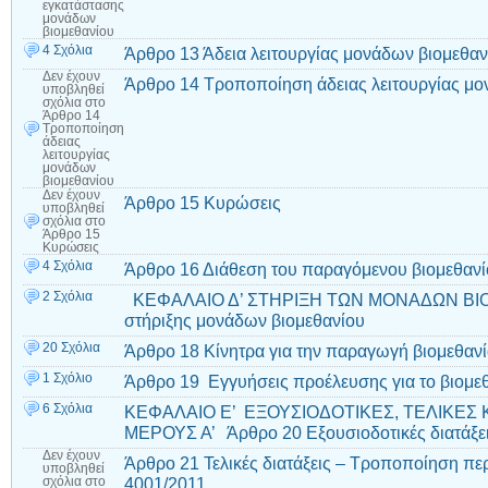
εγκατάστασης
μονάδων
βιομεθανίου
4 Σχόλια
Άρθρο 13 Άδεια λειτουργίας μονάδων βιομεθαν
Δεν έχουν
Άρθρο 14 Τροποποίηση άδειας λειτουργίας μο
υποβληθεί
σχόλια
στο
Άρθρο 14
Τροποποίηση
άδειας
λειτουργίας
μονάδων
βιομεθανίου
Δεν έχουν
Άρθρο 15 Κυρώσεις
υποβληθεί
σχόλια
στο
Άρθρο 15
Κυρώσεις
4 Σχόλια
Άρθρο 16 Διάθεση του παραγόμενου βιομεθαν
2 Σχόλια
ΚΕΦΑΛΑΙΟ Δ’ ΣΤΗΡΙΞΗ ΤΩΝ ΜΟΝΑΔΩΝ ΒΙΟ
στήριξης μονάδων βιομεθανίου
20 Σχόλια
Άρθρο 18 Κίνητρα για την παραγωγή βιομεθαν
1 Σχόλιο
Άρθρο 19 Εγγυήσεις προέλευσης για το βιομε
6 Σχόλια
ΚΕΦΑΛΑΙΟ Ε’ ΕΞΟΥΣΙΟΔΟΤΙΚΕΣ, ΤΕΛΙΚΕΣ 
ΜΕΡΟΥΣ Α’ Άρθρο 20 Εξουσιοδοτικές διατάξε
Δεν έχουν
Άρθρο 21 Τελικές διατάξεις – Τροποποίηση περ.
υποβληθεί
4001/2011
σχόλια
στο