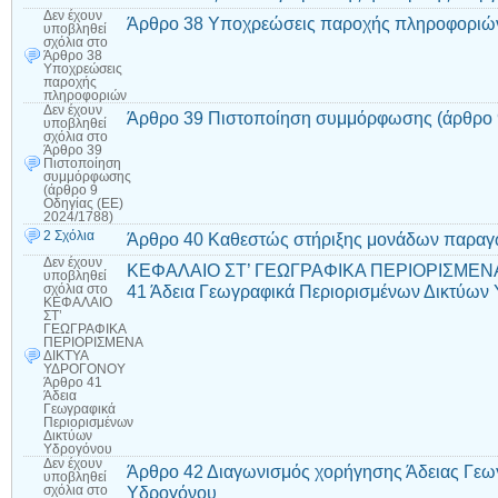
Δεν έχουν
Άρθρο 38 Υποχρεώσεις παροχής πληροφοριώ
υποβληθεί
σχόλια
στο
Άρθρο 38
Υποχρεώσεις
παροχής
πληροφοριών
Δεν έχουν
Άρθρο 39 Πιστοποίηση συμμόρφωσης (άρθρο 9
υποβληθεί
σχόλια
στο
Άρθρο 39
Πιστοποίηση
συμμόρφωσης
(άρθρο 9
Οδηγίας (ΕΕ)
2024/1788)
2 Σχόλια
Άρθρο 40 Καθεστώς στήριξης μονάδων παραγ
Δεν έχουν
ΚΕΦΑΛΑΙΟ ΣΤ’ ΓΕΩΓΡΑΦΙΚΑ ΠΕΡΙΟΡΙΣΜΕΝ
υποβληθεί
41 Άδεια Γεωγραφικά Περιορισμένων Δικτύων
σχόλια
στο
ΚΕΦΑΛΑΙΟ
ΣΤ’
ΓΕΩΓΡΑΦΙΚΑ
ΠΕΡΙΟΡΙΣΜΕΝΑ
ΔΙΚΤΥΑ
ΥΔΡΟΓΟΝΟΥ
Άρθρο 41
Άδεια
Γεωγραφικά
Περιορισμένων
Δικτύων
Υδρογόνου
Δεν έχουν
Άρθρο 42 Διαγωνισμός χορήγησης Άδειας Γεω
υποβληθεί
Υδρογόνου
σχόλια
στο