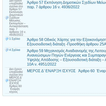
Δεν έχουν
Άρθρο 57 Εκπόνηση Δημοτικών Σχεδίων Μείω
υποβληθεί
παρ. 7 άρθρου 16 ν. 4936/2022
σχόλια
στο
Άρθρο 57
Εκπόνηση
Δημοτικών
Σχεδίων
Μείωσης
Εκπομπών –
Αντικατάσταση
παρ. 7
άρθρου 16 ν.
4936/2022
1 Σχόλιο
Άρθρο 58 Οδικός Χάρτης για την Εξοικονόμηση 
Εξουσιοδοτική διάταξη -Προσθήκη άρθρου 25Α
4 Σχόλια
Άρθρο 59 Μηχανισμός Αναδιανομής της Λειτο
Ανανεώσιμων Πηγών Ενέργειας και Συμπαραγ
Υψηλής Απόδοσης – Εξουσιοδοτική διάταξη – 
10Α ν. 4951/2022
Δεν έχουν
ΜΕΡΟΣ Δ’ ΕΝΑΡΞΗ ΙΣΧΥΟΣ Άρθρο 60 Έναρξ
υποβληθεί
σχόλια
στο
ΜΕΡΟΣ Δ’
ΕΝΑΡΞΗ
ΙΣΧΥΟΣ
Άρθρο 60
Έναρξη
ισχύος