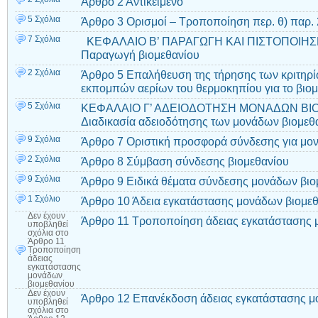
Άρθρο 2 Αντικείμενο
5 Σχόλια
Άρθρο 3 Ορισμοί – Τροποποίηση περ. θ) παρ. 
7 Σχόλια
ΚΕΦΑΛΑΙΟ Β’ ΠΑΡΑΓΩΓΗ ΚΑΙ ΠΙΣΤΟΠΟΙΗΣ
Παραγωγή βιομεθανίου
2 Σχόλια
Άρθρο 5 Επαλήθευση της τήρησης των κριτηρί
εκπομπών αερίων του θερμοκηπίου για το βιομ
5 Σχόλια
ΚΕΦΑΛΑΙΟ Γ’ ΑΔΕΙΟΔΟΤΗΣΗ ΜΟΝΑΔΩΝ ΒΙ
Διαδικασία αδειοδότησης των μονάδων βιομεθ
9 Σχόλια
Άρθρο 7 Οριστική προσφορά σύνδεσης για μον
2 Σχόλια
Άρθρο 8 Σύμβαση σύνδεσης βιομεθανίου
9 Σχόλια
Άρθρο 9 Ειδικά θέματα σύνδεσης μονάδων βιο
1 Σχόλιο
Άρθρο 10 Άδεια εγκατάστασης μονάδων βιομε
Δεν έχουν
Άρθρο 11 Τροποποίηση άδειας εγκατάστασης 
υποβληθεί
σχόλια
στο
Άρθρο 11
Τροποποίηση
άδειας
εγκατάστασης
μονάδων
βιομεθανίου
Δεν έχουν
Άρθρο 12 Επανέκδοση άδειας εγκατάστασης μ
υποβληθεί
σχόλια
στο