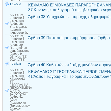
εποπτεία
1 Σχόλιο
ΚΕΦΑΛΑΙΟ Ε’ ΜΟΝΑΔΕΣ ΠΑΡΑΓΩΓΗΣ ΑΝΑ
37 Κανόνες καταλογισμού της ηλεκτρικής ενέργ
Δεν έχουν
Άρθρο 38 Υποχρεώσεις παροχής πληροφοριώ
υποβληθεί
σχόλια
στο
Άρθρο 38
Υποχρεώσεις
παροχής
πληροφοριών
Δεν έχουν
Άρθρο 39 Πιστοποίηση συμμόρφωσης (άρθρο 9
υποβληθεί
σχόλια
στο
Άρθρο 39
Πιστοποίηση
συμμόρφωσης
(άρθρο 9
Οδηγίας (ΕΕ)
2024/1788)
2 Σχόλια
Άρθρο 40 Καθεστώς στήριξης μονάδων παραγ
Δεν έχουν
ΚΕΦΑΛΑΙΟ ΣΤ’ ΓΕΩΓΡΑΦΙΚΑ ΠΕΡΙΟΡΙΣΜΕΝ
υποβληθεί
41 Άδεια Γεωγραφικά Περιορισμένων Δικτύων
σχόλια
στο
ΚΕΦΑΛΑΙΟ
ΣΤ’
ΓΕΩΓΡΑΦΙΚΑ
ΠΕΡΙΟΡΙΣΜΕΝΑ
ΔΙΚΤΥΑ
ΥΔΡΟΓΟΝΟΥ
Άρθρο 41
Άδεια
Γεωγραφικά
Περιορισμένων
Δικτύων