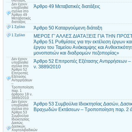
διατάξεις
Δεν έχουν
Άρθρο 49 Μεταβατικές διατάξεις
υποβληθεί
σχόλια
στο
Άρθρο 49
Μεταβατικές
διατάξεις
1 Σχόλιο
Άρθρο 50 Καταργούμενη διάταξη
1 Σχόλιο
ΜΕΡΟΣ Γ’ ΑΛΛΕΣ ΔΙΑΤΑΞΕΙΣ ΓΙΑ ΤΗΝ ΠΡΟ
Άρθρο 51 Ρυθμίσεις για την εκτέλεση έργων κα
έργου του Ταμείου Ανάκαμψης και Ανθεκτικότητ
μονοπατιών και διαδρομών πεζοπορίας»
Δεν έχουν
Άρθρο 52 Επιτροπές Εξέτασης Αντιρρήσεων –
υποβληθεί
ν. 3889/2010
σχόλια
στο
Άρθρο 52
Επιτροπές
Εξέτασης
Αντιρρήσεων
–
Τροποποίηση
παρ. 1
άρθρου 18 ν.
3889/2010
Δεν έχουν
Άρθρο 53 Συμβούλια Ιδιοκτησίας Δασών, Δασι
υποβληθεί
Βραχωδών Εκτάσεων – Τροποποίηση παρ. 2 ά
σχόλια
στο
Άρθρο 53
Συμβούλια
Ιδιοκτησίας
Δασών,
Δασικών,
Χορτολιβαδικών