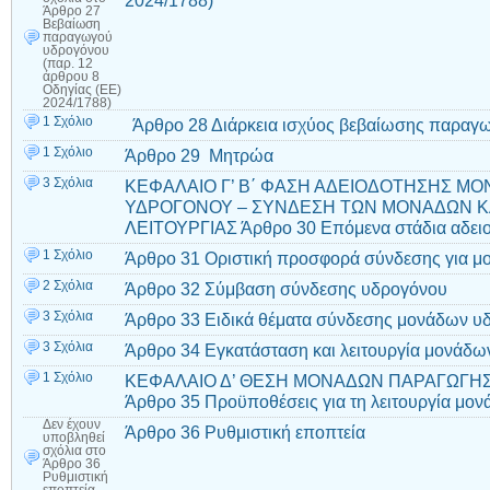
2024/1788)
Άρθρο 27
Βεβαίωση
παραγωγού
υδρογόνου
(παρ. 12
άρθρου 8
Οδηγίας (ΕΕ)
2024/1788)
1 Σχόλιο
Άρθρο 28 Διάρκεια ισχύος βεβαίωσης παραγ
1 Σχόλιο
Άρθρο 29 Μητρώα
3 Σχόλια
ΚΕΦΑΛΑΙΟ Γ’ Β΄ ΦΑΣΗ ΑΔΕΙΟΔΟΤΗΣΗΣ Μ
ΥΔΡΟΓΟΝΟΥ – ΣΥΝΔΕΣΗ ΤΩΝ ΜΟΝΑΔΩΝ ΚΑ
ΛΕΙΤΟΥΡΓΙΑΣ Άρθρο 30 Επόμενα στάδια αδε
1 Σχόλιο
Άρθρο 31 Οριστική προσφορά σύνδεσης για μ
2 Σχόλια
Άρθρο 32 Σύμβαση σύνδεσης υδρογόνου
3 Σχόλια
Άρθρο 33 Ειδικά θέματα σύνδεσης μονάδων υ
3 Σχόλια
Άρθρο 34 Εγκατάσταση και λειτουργία μονάδ
1 Σχόλιο
ΚΕΦΑΛΑΙΟ Δ’ ΘΕΣΗ ΜΟΝΑΔΩΝ ΠΑΡΑΓΩΓΗΣ
Άρθρο 35 Προϋποθέσεις για τη λειτουργία μ
Δεν έχουν
Άρθρο 36 Ρυθμιστική εποπτεία
υποβληθεί
σχόλια
στο
Άρθρο 36
Ρυθμιστική