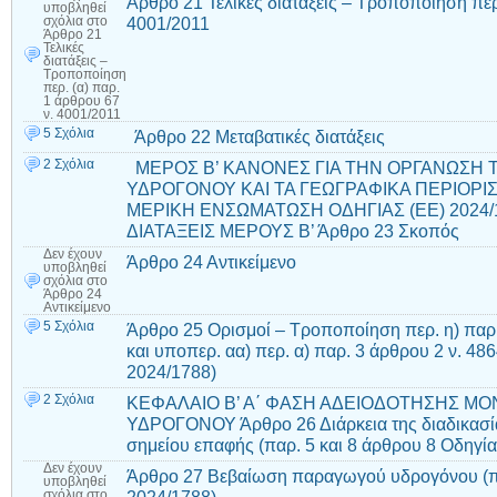
Άρθρο 21 Τελικές διατάξεις – Τροποποίηση περ.
υποβληθεί
4001/2011
σχόλια
στο
Άρθρο 21
Τελικές
διατάξεις –
Τροποποίηση
περ. (α) παρ.
1 άρθρου 67
ν. 4001/2011
5 Σχόλια
Άρθρο 22 Μεταβατικές διατάξεις
2 Σχόλια
ΜΕΡΟΣ Β’ ΚΑΝΟΝΕΣ ΓΙΑ ΤΗΝ ΟΡΓΑΝΩΣΗ 
ΥΔΡΟΓΟΝΟΥ ΚΑΙ ΤΑ ΓΕΩΓΡΑΦΙΚΑ ΠΕΡΙΟΡΙ
ΜΕΡΙΚΗ ΕΝΣΩΜΑΤΩΣΗ ΟΔΗΓΙΑΣ (ΕΕ) 2024/
ΔΙΑΤΑΞΕΙΣ ΜΕΡΟΥΣ Β’ Άρθρο 23 Σκοπός
Δεν έχουν
Άρθρο 24 Αντικείμενο
υποβληθεί
σχόλια
στο
Άρθρο 24
Αντικείμενο
5 Σχόλια
Άρθρο 25 Ορισμοί – Τροποποίηση περ. η) παρ.
και υποπερ. αα) περ. α) παρ. 3 άρθρου 2 ν. 48
2024/1788)
2 Σχόλια
ΚΕΦΑΛΑΙΟ Β’ Α΄ ΦΑΣΗ ΑΔΕΙΟΔΟΤΗΣΗΣ Μ
ΥΔΡΟΓΟΝΟΥ Άρθρο 26 Διάρκεια της διαδικασία
σημείου επαφής (παρ. 5 και 8 άρθρου 8 Οδηγία
Δεν έχουν
Άρθρο 27 Βεβαίωση παραγωγού υδρογόνου (πα
υποβληθεί
σχόλια
στο