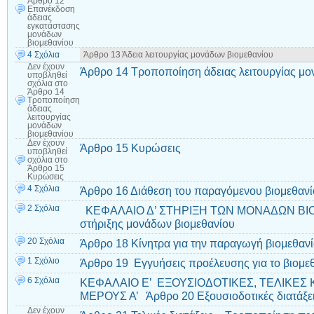
Άρθρο 12
Επανέκδοση
άδειας
εγκατάστασης
μονάδων
βιομεθανίου
4 Σχόλια
Άρθρο 13 Άδεια λειτουργίας μονάδων βιομεθανίου
Δεν έχουν
Άρθρο 14 Τροποποίηση άδειας λειτουργίας μο
υποβληθεί
σχόλια
στο
Άρθρο 14
Τροποποίηση
άδειας
λειτουργίας
μονάδων
βιομεθανίου
Δεν έχουν
Άρθρο 15 Κυρώσεις
υποβληθεί
σχόλια
στο
Άρθρο 15
Κυρώσεις
4 Σχόλια
Άρθρο 16 Διάθεση του παραγόμενου βιομεθαν
2 Σχόλια
ΚΕΦΑΛΑΙΟ Δ’ ΣΤΗΡΙΞΗ ΤΩΝ ΜΟΝΑΔΩΝ ΒΙΟ
στήριξης μονάδων βιομεθανίου
20 Σχόλια
Άρθρο 18 Κίνητρα για την παραγωγή βιομεθαν
1 Σχόλιο
Άρθρο 19 Εγγυήσεις προέλευσης για το βιομε
6 Σχόλια
ΚΕΦΑΛΑΙΟ Ε’ ΕΞΟΥΣΙΟΔΟΤΙΚΕΣ, ΤΕΛΙΚΕΣ 
ΜΕΡΟΥΣ Α’ Άρθρο 20 Εξουσιοδοτικές διατάξε
Δεν έχουν