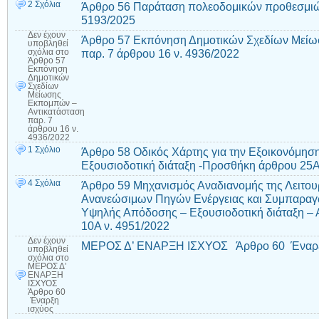
2 Σχόλια
Άρθρο 56 Παράταση πολεοδομικών προθεσμιώ
5193/2025
Δεν έχουν
Άρθρο 57 Εκπόνηση Δημοτικών Σχεδίων Μείω
υποβληθεί
παρ. 7 άρθρου 16 ν. 4936/2022
σχόλια
στο
Άρθρο 57
Εκπόνηση
Δημοτικών
Σχεδίων
Μείωσης
Εκπομπών –
Αντικατάσταση
παρ. 7
άρθρου 16 ν.
4936/2022
1 Σχόλιο
Άρθρο 58 Οδικός Χάρτης για την Εξοικονόμηση 
Εξουσιοδοτική διάταξη -Προσθήκη άρθρου 25Α
4 Σχόλια
Άρθρο 59 Μηχανισμός Αναδιανομής της Λειτο
Ανανεώσιμων Πηγών Ενέργειας και Συμπαραγ
Υψηλής Απόδοσης – Εξουσιοδοτική διάταξη – 
10Α ν. 4951/2022
Δεν έχουν
ΜΕΡΟΣ Δ’ ΕΝΑΡΞΗ ΙΣΧΥΟΣ Άρθρο 60 Έναρξ
υποβληθεί
σχόλια
στο
ΜΕΡΟΣ Δ’
ΕΝΑΡΞΗ
ΙΣΧΥΟΣ
Άρθρο 60
Έναρξη
ισχύος